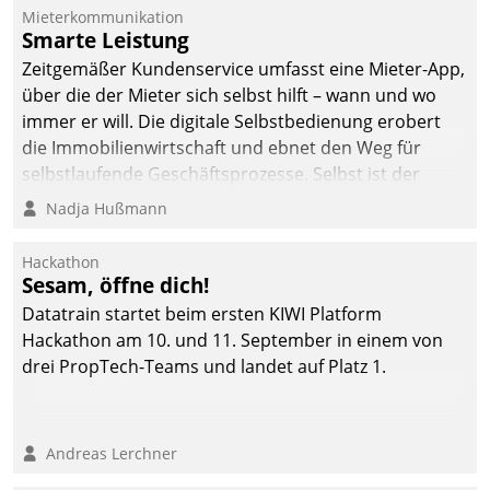
Mieterkommunikation
Smarte Leistung
Zeitgemäßer Kundenservice umfasst eine Mieter-App,
über die der Mieter sich selbst hilft – wann und wo
immer er will. Die digitale Selbstbedienung erobert
die Immobilienwirtschaft und ebnet den Weg für
selbstlaufende Geschäftsprozesse. Selbst ist der
Kunde und smart der Serviceanbieter.
Nadja Hußmann
Hackathon
Sesam, öffne dich!
Datatrain startet beim ersten KIWI Platform
Hackathon am 10. und 11. September in einem von
drei PropTech-Teams und landet auf Platz 1.
Andreas Lerchner