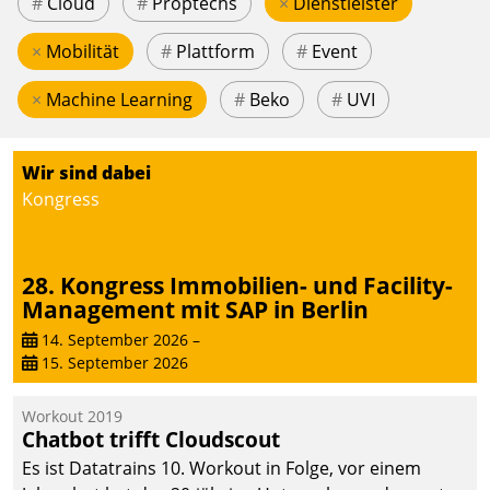
#
Cloud
#
Proptechs
×
Dienstleister
×
Mobilität
#
Plattform
#
Event
×
Machine Learning
#
Beko
#
UVI
Wir sind dabei
Kongress
28. Kongress Immobilien- und Facility-
Management mit SAP in Berlin
14. September 2026
–
15. September 2026
Workout 2019
Chatbot trifft Cloudscout
Es ist Datatrains 10. Workout in Folge, vor einem