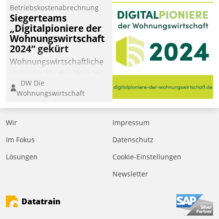
Betriebskostenabrechnung
Siegerteams
„Digitalpioniere der
Wohnungswirtschaft
2024“ gekürt
Wohnungswirtschaftliche
Vorreiter für den Weg in
DW Die
eine digitale Zukunft zu
Wohnungswirtschaft
finden, ist das Ziel des
Awards „Digitalpioniere
der
Wir
Impressum
Wohnungswirtschaft“.
Im Fokus
Datenschutz
Bewerben können sich
dafür ein Team
Lösungen
Cookie-Einstellungen
bestehend aus
Newsletter
Wohnungsunternehmen
und PropTech.
Datatrain