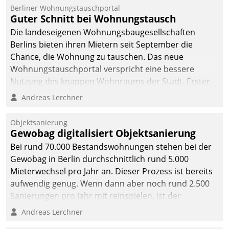
Berliner Wohnungstauschportal
Guter Schnitt bei Wohnungstausch
Die landeseigenen Wohnungsbaugesellschaften
Berlins bieten ihren Mietern seit September die
Chance, die Wohnung zu tauschen. Das neue
Wohnungstauschportal verspricht eine bessere
Nutzung des knappen Wohnraums der Stadt. Erster
Anwendungsfall für Datatrains Lösung API-Hub mit
Andreas Lerchner
Schnittstellen zu den ERP-Systemen der
Unternehmen.
Objektsanierung
Gewobag digitalisiert Objektsanierung
Bei rund 70.000 Bestandswohnungen stehen bei der
Gewobag in Berlin durchschnittlich rund 5.000
Mieterwechsel pro Jahr an. Dieser Prozess ist bereits
aufwendig genug. Wenn dann aber noch rund 2.500
Sanierungen pro Jahr mit reinspielen, ist der
Betreuungs- und Organisationsaufwand immens. Im
Andreas Lerchner
Rahmen ihrer Digitalisierungsstrategie hat das