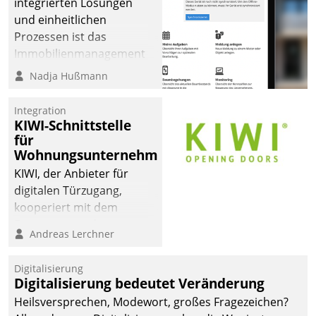
integrierten Lösungen
und einheitlichen
Prozessen ist das
Immobilienmanagement
der Bayerischen
Nadja Hußmann
Versorgungskammer im
Ressort Kapitalanlage für
Integration
künftige Aufgaben und
KIWI-Schnittstelle
für
Herausforderungen
Wohnungsunternehmen
gerüstet.
KIWI, der Anbieter für
digitalen Türzugang,
kooperiert mit dem
Beratungs- und
Andreas Lerchner
Softwareentwicklungshaus
Datatrain.
Digitalisierung
Digitalisierung bedeutet Veränderung
Heilsversprechen, Modewort, großes Fragezeichen?