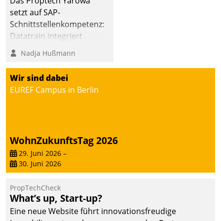
Das Proptech Yarowa
setzt auf SAP-
Schnittstellenkompetenz:
Datatrain integriert
Yarowas Portal zur
Nadja Hußmann
Vergabe und Verwaltung
von Aufträgen der
Wir sind dabei
operativen
EUREF Campus in Berlin
Instandhaltung in die
SAP-Systemlandschaft
deutscher
Wohnungsunternehmen
WohnZukunftsTag 2026
– und beschleunigt damit
29. Juni 2026
–
den Weg vom
30. Juni 2026
Mieteranliegen zum
Dienstleisterauftrag.
PropTechCheck
What’s up, Start-up?
Eine neue Website führt innovationsfreudige