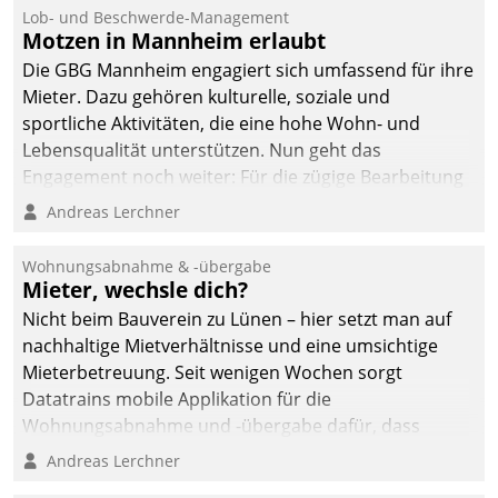
Lob- und Beschwerde-Management
Motzen in Mannheim erlaubt
Die GBG Mannheim engagiert sich umfassend für ihre
Mieter. Dazu gehören kulturelle, soziale und
sportliche Aktivitäten, die eine hohe Wohn- und
Lebensqualität unterstützen. Nun geht das
Engagement noch weiter: Für die zügige Bearbeitung
von Beschwerden – oder Lob – richtet das
Andreas Lerchner
Unternehmen mit Datatrains Applikation fürs Lob-
und Beschwerde-Management einen eigenen Kanal
Wohnungsabnahme & -übergabe
ein.
Mieter, wechsle dich?
Nicht beim Bauverein zu Lünen – hier setzt man auf
nachhaltige Mietverhältnisse und eine umsichtige
Mieterbetreuung. Seit wenigen Wochen sorgt
Datatrains mobile Applikation für die
Wohnungsabnahme und -übergabe dafür, dass
Mieter wohlgeordnet kommen und, so es sein muss,
Andreas Lerchner
gehen können.