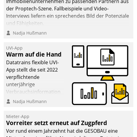
Immobilienunternehmen zu passenden Partnern aus
der Proptech-Szene. Fallbeispiele und Video-
Interviews liefern ein sprechendes Bild der Potenziale
und Fähigkeiten.
Nadja Hußmann
UVI-App
Warm auf die Hand
Datatrains flexible UVI-
App stellt die seit 2022
verpflichtende
unterjährige
Verbrauchsinformation
schnell, zuverlässig und
Nadja Hußmann
leicht bekömmlich bereit:
Die monatlichen
Mieter-App
Mitteilungen zum
Vorreiter setzt erneut auf Zugpferd
Heizungs- und
Vor rund einem Jahrzehnt hat die GESOBAU eine
Wasserverbrauch gehen