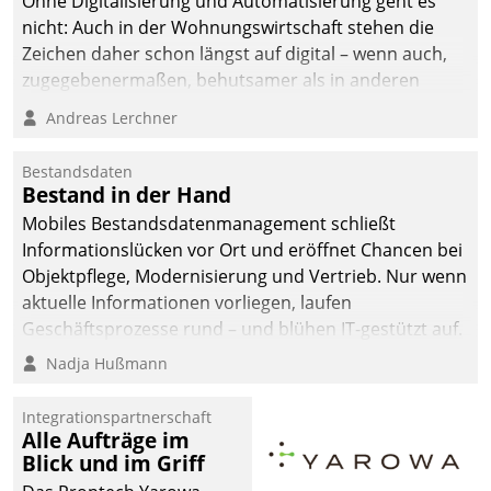
Ohne Digitalisierung und Automatisierung geht es
man auf
nicht: Auch in der Wohnungswirtschaft stehen die
Cloudtechnologie,
Zeichen daher schon längst auf digital – wenn auch,
bewährte und Startup-
zugegebenermaßen, behutsamer als in anderen
Partner sowie erstmals
Branchen.
Andreas Lerchner
agile Projektmethoden.
Bestandsdaten
Bestand in der Hand
Mobiles Bestandsdatenmanagement schließt
Informationslücken vor Ort und eröffnet Chancen bei
Objektpflege, Modernisierung und Vertrieb. Nur wenn
aktuelle Informationen vorliegen, laufen
Geschäftsprozesse rund – und blühen IT-gestützt auf.
Nadja Hußmann
Integrationspartnerschaft
Alle Aufträge im
Blick und im Griff