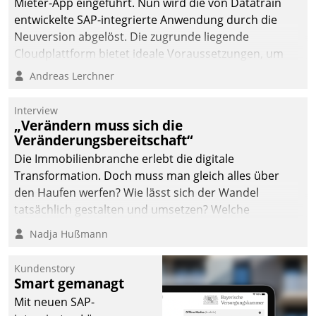
Mieter-App eingeführt. Nun wird die von Datatrain
automatisiert, vollständig
entwickelte SAP-integrierte Anwendung durch die
und auf Wunsch über
Neuversion abgelöst. Die zugrunde liegende
mehrere zuvor
Cloudplattform bietet ideale Voraussetzungen, um
festgelegte
die Funktionalität der App zu erweitern und weitere
Andreas Lerchner
Kommunikationswege bei
innovative Apps, auch von Drittanbietern, in SAP zu
den Empfängern ein.
integrieren.
Interview
„Verändern muss sich die
Veränderungsbereitschaft“
Die Immobilienbranche erlebt die digitale
Transformation. Doch muss man gleich alles über
den Haufen werfen? Wie lässt sich der Wandel
tatsächlich gestalten und umsetzen? Welche
Argumente zählen wirklich?
Nadja Hußmann
Kundenstory
Smart gemanagt
Mit neuen SAP-