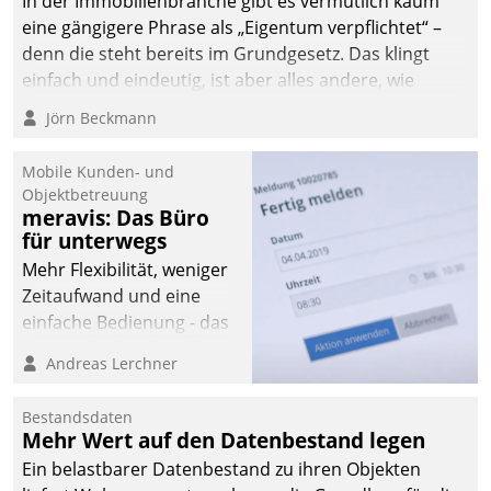
In der Immobilienbranche gibt es vermutlich kaum
eine gängigere Phrase als „Eigentum verpflichtet“ –
denn die steht bereits im Grundgesetz. Das klingt
einfach und eindeutig, ist aber alles andere, wie
Branchenbeschäftigte wissen. Denn mit der
Jörn Beckmann
Verantwortung folgen Verpflichtungen.
Mobile Kunden- und
Objektbetreuung
meravis: Das Büro
für unterwegs
Mehr Flexibilität, weniger
Zeitaufwand und eine
einfache Bedienung - das
verspricht das aktuelle
Andreas Lerchner
Cockpit für mobile
Mitarbeiter von
Bestandsdaten
Datatrain. Die meravis
Mehr Wert auf den Datenbestand legen
Wohnungsbau- und
Ein belastbarer Datenbestand zu ihren Objekten
Immobilien GmbH hat