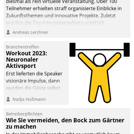
diesmal als rein virtuelle Veranstaltung. Über 100
Teilnehmer erhielten straff organisierte Einblicke in
Zukunftsthemen und innovative Projekte. Zuletzt
wurden die Top-Interessengebiete ermittelt.
Andreas Lerchner
Branchentreffen
Workout 2023:
Neuronaler
Aktivsport
Erst lieferten die Speaker
visionäre Impulse, dann
wurden die Gäste selbst
aktiv und sammelten
Nadja Hußmann
methodisch
Vernetzungsideen fürs
Betreiberpflichten
Quartier. Dazwischen
Wie Sie vermeiden, den Bock zum Gärtner
zeigte Datatrain, was es
zu machen
Neues zu bieten hat.