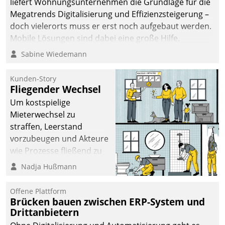
liefert Wohnungsunternehmen die Grundlage für die
sich dabei für den Betrieb
Megatrends Digitalisierung und Effizienzsteigerung –
der Lösung über die SAP
doch vielerorts muss er erst noch aufgebaut werden.
Cloud Platform
Mobile Lösungen sind dabei eine große Hilfe.
entschieden - als erstes
Sabine Wiedemann
Unternehmen am
Wohnungsmarkt.
Kunden-Story
Fliegender Wechsel
Um kostspielige
Mieterwechsel zu
straffen, Leerstand
vorzubeugen und Akteure
wie Prozesse fließend zu
vernetzen, nutzt die
Nadja Hußmann
Berliner Gewobag seit
Jahresbeginn eine
Offene Plattform
Überblick, Einsicht und
Brücken bauen zwischen ERP-System und
Drittanbietern
Eingriff bietende Lösung.
Zur Entwicklung setzte