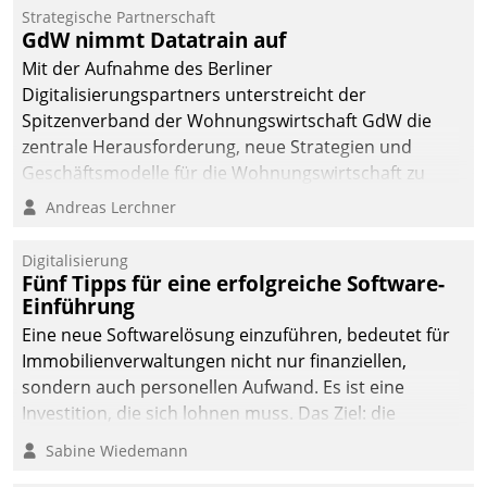
kommunale Wohnungsbauunternehmen daher
Strategische Partnerschaft
gemeinsam mit der Berliner Datatrain GmbH den
GdW nimmt Datatrain auf
Teilprozess der Objektsanierung digitalisiert.
Mit der Aufnahme des Berliner
Digitalisierungspartners unterstreicht der
Spitzenverband der Wohnungswirtschaft GdW die
zentrale Herausforderung, neue Strategien und
Geschäftsmodelle für die Wohnungswirtschaft zu
entwickeln.
Andreas Lerchner
Digitalisierung
Fünf Tipps für eine erfolgreiche Software-
Einführung
Eine neue Softwarelösung einzuführen, bedeutet für
Immobilienverwaltungen nicht nur finanziellen,
sondern auch personellen Aufwand. Es ist eine
Investition, die sich lohnen muss. Das Ziel: die
nachhaltige Optimierung der Geschäftsabläufe. Damit
Sabine Wiedemann
dieses Ziel erreicht wird, sollten einige Grundregeln