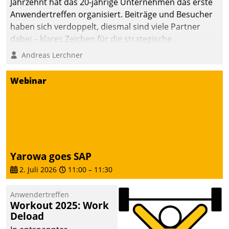
Jahrzehnt hat das 20-jährige Unternehmen das erste
Anwendertreffen organisiert. Beiträge und Besucher
haben sich verdoppelt, diesmal sind viele Partner
dabei – klares Zeichen für die strategische
Fokussierung auf den Kunden.
Andreas Lerchner
Webinar
Yarowa goes SAP
2. Juli 2026
11:00
–
11:30
Anwendertreffen
Workout 2025: Work
Deload