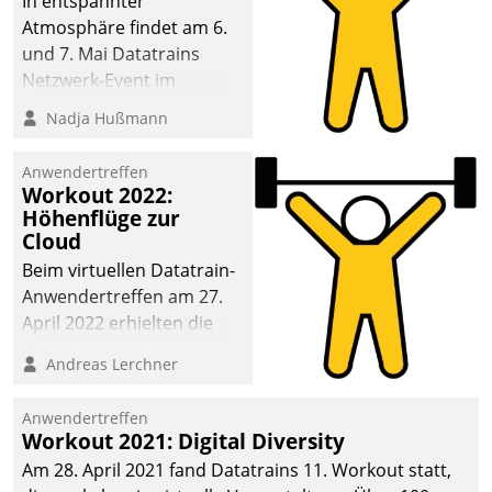
In entspannter
Atmosphäre findet am 6.
und 7. Mai Datatrains
Netzwerk-Event im
Kunden- und Partnerkreis
Nadja Hußmann
statt. Zentrale Frage: Wie
lassen sich
Anwendertreffen
Mammutprojekte
Workout 2022:
meistern und Workloads
Höhenflüge zur
Cloud
wuppen – bei zunehmend
anspruchsvollen
Beim virtuellen Datatrain-
Aufgaben und
Anwendertreffen am 27.
abnehmendem
April 2022 erhielten die
Nachwuchs?
Teilnehmerinnen und
Andreas Lerchner
Teilnehmer kurzweilige
Einblicke in innovative
Anwendertreffen
Cloud-Strategien und -
Workout 2021: Digital Diversity
Lösungen mit hohem
Am 28. April 2021 fand Datatrains 11. Workout statt,
Zukunftspotenzial.