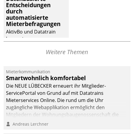
Entscheidungen
Dialogführung ermöglicht
durch
dem externen
automatisierte
Serviceteam, Anrufe von
Mieterbefragungen
Mietenden zügiger und
AktivBo und Datatrain
effizienter zu bearbeiten.
kooperieren –
Immobilienunternehmen
Weitere Themen
profitieren: Die nahtlose
Integration der Lösungen
von AktivBo und
Mieterkommunikation
Datatrain ermöglicht
Smartwohnlich komfortabel
automatisiert ausgelöste,
Die NEUE LÜBECKER erneuert ihr Mitglieder-
zielgerichtete
ServicePortal von Grund auf mit Datatrains
Mieterbefragungen – eine
Mieterservices Online. Die rund um die Uhr
starke Grundlage für
zugängliche Webapplikation ermöglicht den
intelligente,
Mitgliedern der Wohnungs­bau­genossenschaft die
datengestützte
Kontaktaufnahme per Smartphone, Tablet oder PC.
Andreas Lerchner
Entscheidungen.