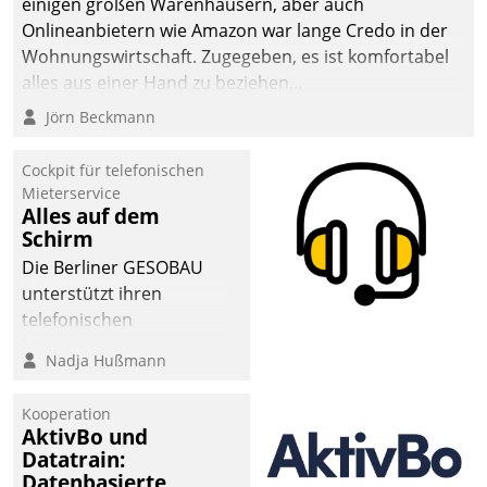
einigen großen Warenhäusern, aber auch
abgeben – rund um die
Onlineanbietern wie Amazon war lange Credo in der
Uhr.
Wohnungswirtschaft. Zugegeben, es ist komfortabel
alles aus einer Hand zu beziehen...
Jörn Beckmann
Cockpit für telefonischen
Mieterservice
Alles auf dem
Schirm
Die Berliner GESOBAU
unterstützt ihren
telefonischen
Mieterservice mit einem
Nadja Hußmann
digitalen Cockpit, das
situationsbezogen
Kooperation
passende Fragen und
AktivBo und
Schlagworte auswirft.
Datatrain:
Eine intuitive
Datenbasierte