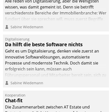
Alle reden von Digitalisierung, aber die Wenigsten
wissen, was damit gemeint ist. Denn sie betrifft
verschiedenste Bereiche der Immobilienbranche: Wer
fundiert über sie sprechen will, muss zuerst Begriffe
klären. Ein Aspekt ist die betriebliche Optimierung:
Sabine Wiedemann
Moderne Softwarelösungen ermöglichen große
Einsparungen durch optimierte und automatisierte
Digitalisierung
Prozesse. Doch man darf nicht zu viel erwarten: Allein
Da hilft die beste Software nichts
mit der Einführung einer neuen Software ist es nicht
Geht es um Digitalisierung, denken viele zuerst an
getan. Die Digitalisierung erfordert von Unternehmen
innovative Softwarelösungen, automatisierte
die Bereitschaft, sich zu überprüfen, zu hinterfragen
Prozesse und modernste Technik. Doch damit sie
und zu verändern.
erfolgreich sein kann, müssen auch
Führungspersonal und Mitarbeiter bereit sein, sich zu
verändern und anzupassen, sonst werden sie an ihr
Sabine Wiedemann
scheitern.
Kooperation
Chat-fit
Die Zusammenarbeit zwischen AT Estate und