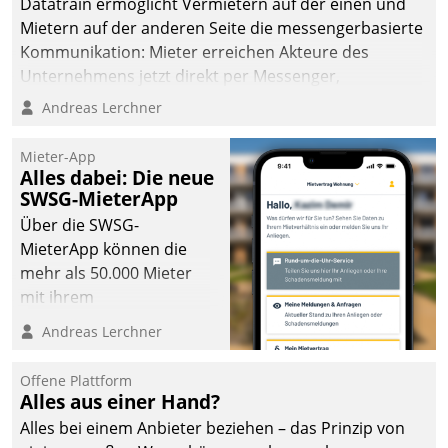
Datatrain ermöglicht Vermietern auf der einen und
Mietern auf der anderen Seite die messengerbasierte
Kommunikation: Mieter erreichen Akteure des
Unternehmens jetzt direkt per Messenger,
Mitarbeiter oder Dienstleister empfangen oder
Andreas Lerchner
versenden die Nachrichten via Cockpit.
Mieter-App
Alles dabei: Die neue
SWSG-MieterApp
Über die SWSG-
MieterApp können die
mehr als 50.000 Mieter
mit ihrem
Wohnungsunternehmen
Andreas Lerchner
kommunizieren, auf dem
Laufenden bleiben, Daten
Offene Plattform
einsehen und ändern
Alles aus einer Hand?
oder
Alles bei einem Anbieter beziehen – das Prinzip von
Schadensmeldungen