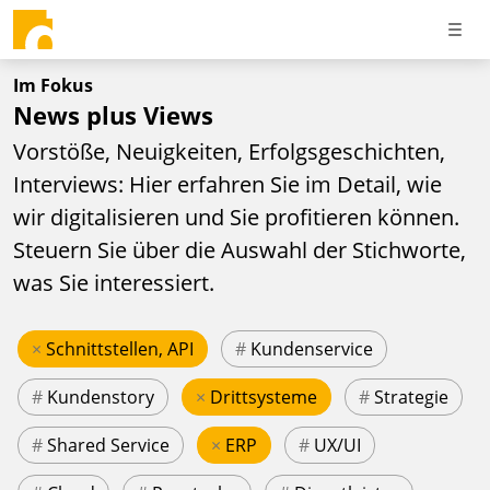
Im Fokus
News plus Views
Vorstöße, Neuigkeiten, Erfolgsgeschichten,
Interviews: Hier erfahren Sie im Detail, wie
wir digitalisieren und Sie profitieren können.
Steuern Sie über die Auswahl der Stichworte,
was Sie interessiert.
×
Schnittstellen, API
#
Kundenservice
#
Kundenstory
×
Drittsysteme
#
Strategie
#
Shared Service
×
ERP
#
UX/UI