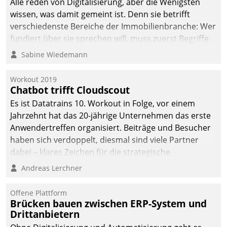
Alle reden von Digitalisierung, aber die Wenigsten
wissen, was damit gemeint ist. Denn sie betrifft
verschiedenste Bereiche der Immobilienbranche: Wer
fundiert über sie sprechen will, muss zuerst Begriffe
klären. Ein Aspekt ist die betriebliche Optimierung:
Sabine Wiedemann
Moderne Softwarelösungen ermöglichen große
Einsparungen durch optimierte und automatisierte
Workout 2019
Prozesse. Doch man darf nicht zu viel erwarten: Allein
Chatbot trifft Cloudscout
mit der Einführung einer neuen Software ist es nicht
Es ist Datatrains 10. Workout in Folge, vor einem
getan. Die Digitalisierung erfordert von Unternehmen
Jahrzehnt hat das 20-jährige Unternehmen das erste
die Bereitschaft, sich zu überprüfen, zu hinterfragen
Anwendertreffen organisiert. Beiträge und Besucher
und zu verändern.
haben sich verdoppelt, diesmal sind viele Partner
dabei – klares Zeichen für die strategische
Fokussierung auf den Kunden.
Andreas Lerchner
Offene Plattform
Brücken bauen zwischen ERP-System und
Drittanbietern