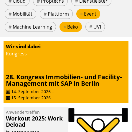
#
Cloud
#
Proptechs
#
Dienstleister
#
Mobilität
#
Plattform
×
Event
#
Machine Learning
×
Beko
#
UVI
Wir sind dabei
Kongress
28. Kongress Immobilien- und Facility-
Management mit SAP in Berlin
14. September 2026
–
15. September 2026
Anwendertreffen
Workout 2025: Work
Deload