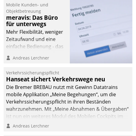
Mobile Kunden- und
Objektbetreuung
meravis: Das Büro
für unterwegs
Mehr Flexibilität, weniger
Zeitaufwand und eine
einfache Bedienung - das
verspricht das aktuelle
Andreas Lerchner
Cockpit für mobile
Mitarbeiter von
Verkehrssicherungspflicht
Datatrain. Die meravis
Hanseat sichert Verkehrswege neu
Wohnungsbau- und
Die Bremer BREBAU nutzt mit Gewinn Datatrains
Immobilien GmbH hat
mobile Applikation „Meine Begehungen“, um die
sich dabei für den Betrieb
Verkehrssicherungspflicht in ihren Beständen
der Lösung über die SAP
wahrzunehmen. Mit „Meine Abnahmen & Übergaben“
Cloud Platform
ist nun ein weiteres Modul des Mobilen Cockpits im
entschieden - als erstes
Einsatz.
Andreas Lerchner
Unternehmen am
Wohnungsmarkt.