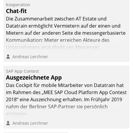
Kooperation
Chat-fit
Die Zusammenarbeit zwischen AT Estate und
Datatrain ermöglicht Vermietern auf der einen und
Mietern auf der anderen Seite die messengerbasierte
Kommunikation: Mieter erreichen Akteure des
Unternehmens jetzt direkt per Messenger,
Mitarbeiter oder Dienstleister empfangen oder
Andreas Lerchner
versenden die Nachrichten via Cockpit.
SAP App Contest
Ausgezeichnete App
Das Cockpit für mobile Mitarbeiter von Datatrain hat
im Rahmen des „MEE SAP Cloud Platform App Contest
2018“ eine Auszeichnung erhalten. Im Frühjahr 2019
nahm der Berliner SAP-Partner sie persönlich
entgegen.
Andreas Lerchner