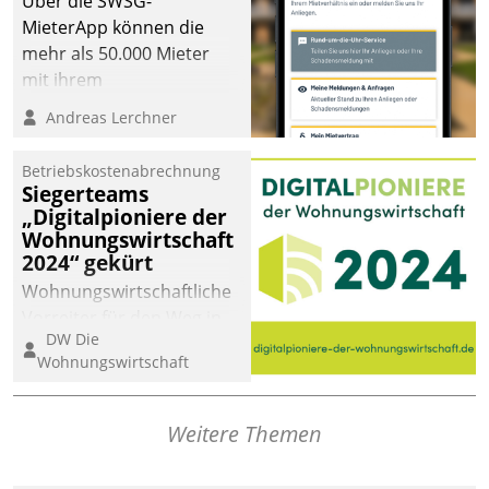
Über die SWSG-
MieterApp können die
mehr als 50.000 Mieter
mit ihrem
Wohnungsunternehmen
Andreas Lerchner
kommunizieren, auf dem
Laufenden bleiben, Daten
Betriebskostenabrechnung
einsehen und ändern
Siegerteams
oder
„Digitalpioniere der
Wohnungswirtschaft
Schadensmeldungen
2024“ gekürt
abgeben – rund um die
Uhr.
Wohnungswirtschaftliche
Vorreiter für den Weg in
DW Die
eine digitale Zukunft zu
Wohnungswirtschaft
finden, ist das Ziel des
Awards „Digitalpioniere
der
Weitere Themen
Wohnungswirtschaft“.
Bewerben können sich