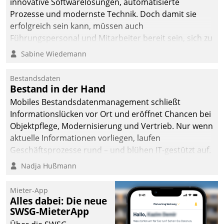
innovative Softwarelösungen, automatisierte
man auf
Prozesse und modernste Technik. Doch damit sie
Cloudtechnologie,
erfolgreich sein kann, müssen auch
bewährte und Startup-
Führungspersonal und Mitarbeiter bereit sein, sich zu
Partner sowie erstmals
verändern und anzupassen, sonst werden sie an ihr
Sabine Wiedemann
agile Projektmethoden.
scheitern.
Bestandsdaten
Bestand in der Hand
Mobiles Bestandsdatenmanagement schließt
Informationslücken vor Ort und eröffnet Chancen bei
Objektpflege, Modernisierung und Vertrieb. Nur wenn
aktuelle Informationen vorliegen, laufen
Geschäftsprozesse rund – und blühen IT-gestützt auf.
Nadja Hußmann
Mieter-App
Alles dabei: Die neue
SWSG-MieterApp