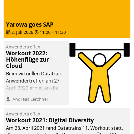
Yarowa goes SAP
2. Juli 2026
11:00
–
11:30
Anwendertreffen
Workout 2022:
Höhenflüge zur
Cloud
Beim virtuellen Datatrain-
Anwendertreffen am 27.
April 2022 erhielten die
Teilnehmerinnen und
Andreas Lerchner
Teilnehmer kurzweilige
Einblicke in innovative
Anwendertreffen
Cloud-Strategien und -
Workout 2021: Digital Diversity
Lösungen mit hohem
Am 28. April 2021 fand Datatrains 11. Workout statt,
Zukunftspotenzial.