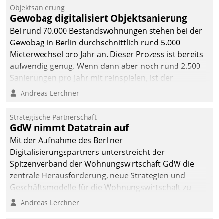
Objektsanierung
Gewobag digitalisiert Objektsanierung
Bei rund 70.000 Bestandswohnungen stehen bei der
Gewobag in Berlin durchschnittlich rund 5.000
Mieterwechsel pro Jahr an. Dieser Prozess ist bereits
aufwendig genug. Wenn dann aber noch rund 2.500
Sanierungen pro Jahr mit reinspielen, ist der
Betreuungs- und Organisationsaufwand immens. Im
Andreas Lerchner
Rahmen ihrer Digitalisierungsstrategie hat das
kommunale Wohnungsbauunternehmen daher
Strategische Partnerschaft
gemeinsam mit der Berliner Datatrain GmbH den
GdW nimmt Datatrain auf
Teilprozess der Objektsanierung digitalisiert.
Mit der Aufnahme des Berliner
Digitalisierungspartners unterstreicht der
Spitzenverband der Wohnungswirtschaft GdW die
zentrale Herausforderung, neue Strategien und
Geschäftsmodelle für die Wohnungswirtschaft zu
entwickeln.
Andreas Lerchner