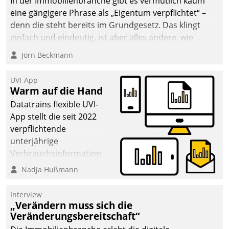
In der Immobilienbranche gibt es vermutlich kaum
von AktivBo und
eine gängigere Phrase als „Eigentum verpflichtet“ –
Datatrain ermöglicht
denn die steht bereits im Grundgesetz. Das klingt
automatisiert ausgelöste,
einfach und eindeutig, ist aber alles andere, wie
zielgerichtete
Branchenbeschäftigte wissen. Denn mit der
Mieterbefragungen – eine
Jörn Beckmann
Verantwortung folgen Verpflichtungen.
starke Grundlage für
intelligente,
UVI-App
datengestützte
Warm auf die Hand
Entscheidungen.
Datatrains flexible UVI-
App stellt die seit 2022
verpflichtende
unterjährige
Verbrauchsinformation
schnell, zuverlässig und
Nadja Hußmann
leicht bekömmlich bereit:
Die monatlichen
Interview
Mitteilungen zum
„Verändern muss sich die
Veränderungsbereitschaft“
Heizungs- und
Wasserverbrauch gehen