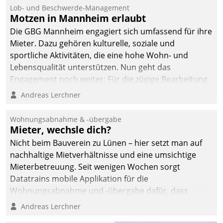
Lob- und Beschwerde-Management
Motzen in Mannheim erlaubt
Die GBG Mannheim engagiert sich umfassend für ihre
Mieter. Dazu gehören kulturelle, soziale und
sportliche Aktivitäten, die eine hohe Wohn- und
Lebensqualität unterstützen. Nun geht das
Engagement noch weiter: Für die zügige Bearbeitung
von Beschwerden – oder Lob – richtet das
Andreas Lerchner
Unternehmen mit Datatrains Applikation fürs Lob-
und Beschwerde-Management einen eigenen Kanal
Wohnungsabnahme & -übergabe
ein.
Mieter, wechsle dich?
Nicht beim Bauverein zu Lünen – hier setzt man auf
nachhaltige Mietverhältnisse und eine umsichtige
Mieterbetreuung. Seit wenigen Wochen sorgt
Datatrains mobile Applikation für die
Wohnungsabnahme und -übergabe dafür, dass
Mieter wohlgeordnet kommen und, so es sein muss,
Andreas Lerchner
gehen können.