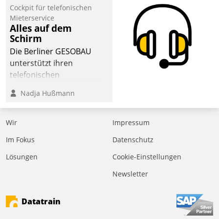
Cockpit für telefonischen
Mieterservice
Alles auf dem
Schirm
Die Berliner GESOBAU
unterstützt ihren
telefonischen
Mieterservice mit einem
Nadja Hußmann
digitalen Cockpit, das
situationsbezogen
passende Fragen und
Wir
Impressum
Schlagworte auswirft.
Im Fokus
Datenschutz
Eine intuitive
Dialogführung ermöglicht
Lösungen
Cookie-Einstellungen
dem externen
Newsletter
Serviceteam, Anrufe von
Mietenden zügiger und
Datatrain
effizienter zu bearbeiten.