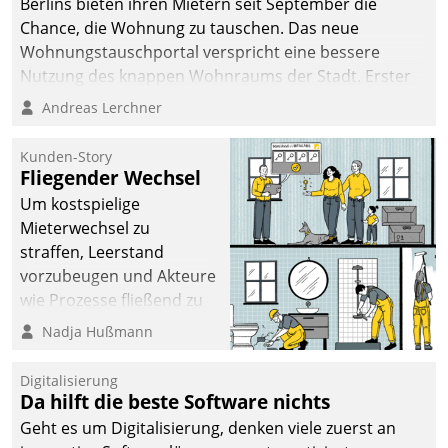
Berlins bieten ihren Mietern seit September die
Chance, die Wohnung zu tauschen. Das neue
Wohnungstauschportal verspricht eine bessere
Nutzung des knappen Wohnraums der Stadt. Erster
Anwendungsfall für Datatrains Lösung API-Hub mit
Andreas Lerchner
Schnittstellen zu den ERP-Systemen der
Unternehmen.
Kunden-Story
Fliegender Wechsel
Um kostspielige
Mieterwechsel zu
straffen, Leerstand
vorzubeugen und Akteure
wie Prozesse fließend zu
vernetzen, nutzt die
Nadja Hußmann
Berliner Gewobag seit
Jahresbeginn eine
Digitalisierung
Überblick, Einsicht und
Da hilft die beste Software nichts
Eingriff bietende Lösung.
Geht es um Digitalisierung, denken viele zuerst an
Zur Entwicklung setzte