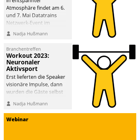
In entspannter
Atmosphäre findet am 6.
und 7. Mai Datatrains
Netzwerk-Event im
Kunden- und Partnerkreis
Nadja Hußmann
statt. Zentrale Frage: Wie
lassen sich
Branchentreffen
Mammutprojekte
Workout 2023:
meistern und Workloads
Neuronaler
Aktivsport
wuppen – bei zunehmend
anspruchsvollen
Erst lieferten die Speaker
Aufgaben und
visionäre Impulse, dann
abnehmendem
wurden die Gäste selbst
Nachwuchs?
aktiv und sammelten
Nadja Hußmann
methodisch
Vernetzungsideen fürs
Webinar
Quartier. Dazwischen
zeigte Datatrain, was es
Neues zu bieten hat.