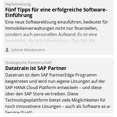
Digitalisierung
Fünf Tipps für eine erfolgreiche Software-
Einführung
Eine neue Softwarelösung einzuführen, bedeutet für
Immobilienverwaltungen nicht nur finanziellen,
sondern auch personellen Aufwand. Es ist eine
Investition, die sich lohnen muss. Das Ziel: die
nachhaltige Optimierung der Geschäftsabläufe. Damit
Sabine Wiedemann
dieses Ziel erreicht wird, sollten einige Grundregeln
befolgt werden.
Strategische Partnerschaft
Datatrain ist SAP Partner
Datatrain ist dem SAP PartnerEdge Programm
beigetreten und wird nun eigene Lösungen auf der
SAP HANA Cloud Platform entwickeln – und diese
über den SAP Store vertreiben. Diese
Technologieplattform bietet viele Möglichkeiten für
noch innovativere Lösungen – auch als Software-as-a-
Service (SaaS).