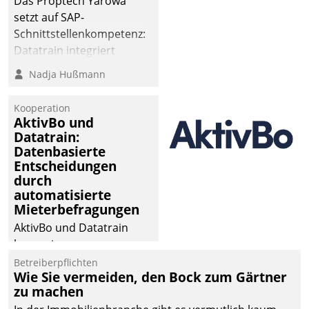
Das Proptech Yarowa
setzt auf SAP-
Schnittstellenkompetenz:
Datatrain integriert
Yarowas Portal zur
Nadja Hußmann
Vergabe und Verwaltung
von Aufträgen der
Kooperation
operativen
AktivBo und
Instandhaltung in die
Datatrain:
Datenbasierte
SAP-Systemlandschaft
Entscheidungen
deutscher
durch
Wohnungsunternehmen
automatisierte
– und beschleunigt damit
Mieterbefragungen
den Weg vom
AktivBo und Datatrain
Mieteranliegen zum
kooperieren –
Dienstleisterauftrag.
Immobilienunternehmen
Betreiberpflichten
Wie Sie vermeiden, den Bock zum Gärtner
profitieren: Die nahtlose
zu machen
Integration der Lösungen