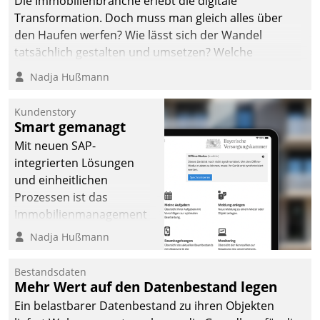
Die Immobilienbranche erlebt die digitale
automatisiert, vollständig
Transformation. Doch muss man gleich alles über
und auf Wunsch über
den Haufen werfen? Wie lässt sich der Wandel
mehrere zuvor
tatsächlich gestalten und umsetzen? Welche
festgelegte
Argumente zählen wirklich?
Nadja Hußmann
Kommunikationswege bei
den Empfängern ein.
Kundenstory
Smart gemanagt
Mit neuen SAP-
integrierten Lösungen
und einheitlichen
Prozessen ist das
Immobilienmanagement
der Bayerischen
Nadja Hußmann
Versorgungskammer im
Ressort Kapitalanlage für
Bestandsdaten
künftige Aufgaben und
Mehr Wert auf den Datenbestand legen
Herausforderungen
Ein belastbarer Datenbestand zu ihren Objekten
gerüstet.