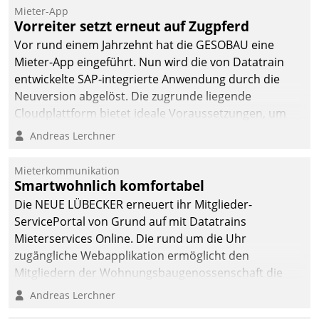
dafür ein Team
Mieter-App
Vorreiter setzt erneut auf Zugpferd
bestehend aus
Wohnungsunternehmen
Vor rund einem Jahrzehnt hat die GESOBAU eine
und PropTech.
Mieter-App eingeführt. Nun wird die von Datatrain
entwickelte SAP-integrierte Anwendung durch die
Neuversion abgelöst. Die zugrunde liegende
Cloudplattform bietet ideale Voraussetzungen, um
die Funktionalität der App zu erweitern und weitere
Andreas Lerchner
innovative Apps, auch von Drittanbietern, in SAP zu
integrieren.
Mieterkommunikation
Smartwohnlich komfortabel
Die NEUE LÜBECKER erneuert ihr Mitglieder-
ServicePortal von Grund auf mit Datatrains
Mieterservices Online. Die rund um die Uhr
zugängliche Webapplikation ermöglicht den
Mitgliedern der Wohnungs­bau­genossenschaft die
Kontaktaufnahme per Smartphone, Tablet oder PC.
Andreas Lerchner