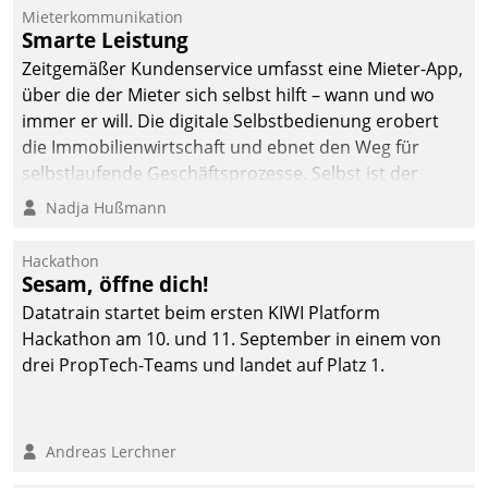
Mieterkommunikation
Smarte Leistung
Zeitgemäßer Kundenservice umfasst eine Mieter-App,
über die der Mieter sich selbst hilft – wann und wo
immer er will. Die digitale Selbstbedienung erobert
die Immobilienwirtschaft und ebnet den Weg für
selbstlaufende Geschäftsprozesse. Selbst ist der
Kunde und smart der Serviceanbieter.
Nadja Hußmann
Hackathon
Sesam, öffne dich!
Datatrain startet beim ersten KIWI Platform
Hackathon am 10. und 11. September in einem von
drei PropTech-Teams und landet auf Platz 1.
Andreas Lerchner