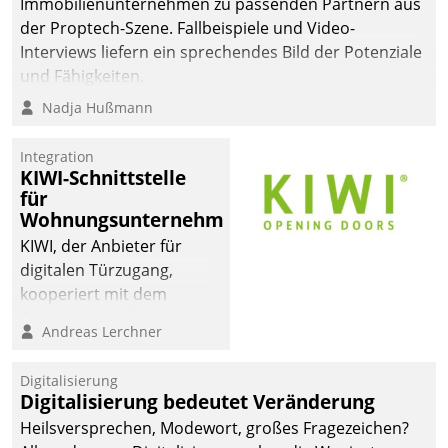
Immobilienunternehmen zu passenden Partnern aus
der Proptech-Szene. Fallbeispiele und Video-
Interviews liefern ein sprechendes Bild der Potenziale
und Fähigkeiten.
Nadja Hußmann
Integration
KIWI-Schnittstelle
für
Wohnungsunternehmen
KIWI, der Anbieter für
digitalen Türzugang,
kooperiert mit dem
Beratungs- und
Andreas Lerchner
Softwareentwicklungshaus
Datatrain.
Digitalisierung
Digitalisierung bedeutet Veränderung
Heilsversprechen, Modewort, großes Fragezeichen?