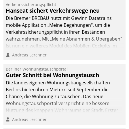
Mitarbeiter von
Verkehrssicherungspflicht
Datatrain. Die meravis
Hanseat sichert Verkehrswege neu
Wohnungsbau- und
Die Bremer BREBAU nutzt mit Gewinn Datatrains
Immobilien GmbH hat
mobile Applikation „Meine Begehungen“, um die
sich dabei für den Betrieb
Verkehrssicherungspflicht in ihren Beständen
der Lösung über die SAP
wahrzunehmen. Mit „Meine Abnahmen & Übergaben“
Cloud Platform
ist nun ein weiteres Modul des Mobilen Cockpits im
entschieden - als erstes
Einsatz.
Andreas Lerchner
Unternehmen am
Wohnungsmarkt.
Berliner Wohnungstauschportal
Guter Schnitt bei Wohnungstausch
Die landeseigenen Wohnungsbaugesellschaften
Berlins bieten ihren Mietern seit September die
Chance, die Wohnung zu tauschen. Das neue
Wohnungstauschportal verspricht eine bessere
Nutzung des knappen Wohnraums der Stadt. Erster
Anwendungsfall für Datatrains Lösung API-Hub mit
Andreas Lerchner
Schnittstellen zu den ERP-Systemen der