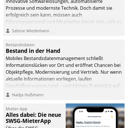
innovative Softwarelösungen, automatisierte
man auf
Prozesse und modernste Technik. Doch damit sie
Cloudtechnologie,
erfolgreich sein kann, müssen auch
bewährte und Startup-
Führungspersonal und Mitarbeiter bereit sein, sich zu
Partner sowie erstmals
verändern und anzupassen, sonst werden sie an ihr
Sabine Wiedemann
agile Projektmethoden.
scheitern.
Bestandsdaten
Bestand in der Hand
Mobiles Bestandsdatenmanagement schließt
Informationslücken vor Ort und eröffnet Chancen bei
Objektpflege, Modernisierung und Vertrieb. Nur wenn
aktuelle Informationen vorliegen, laufen
Geschäftsprozesse rund – und blühen IT-gestützt auf.
Nadja Hußmann
Mieter-App
Alles dabei: Die neue
SWSG-MieterApp