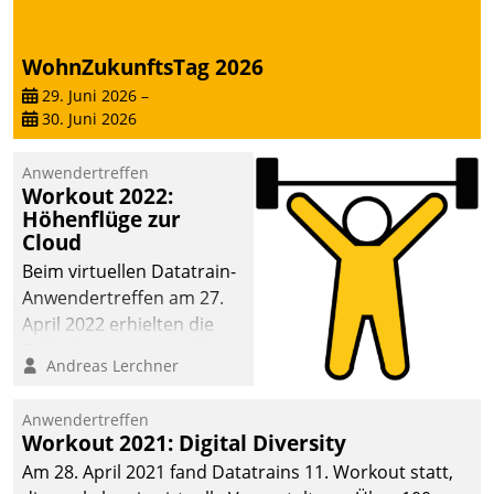
WohnZukunftsTag 2026
29. Juni 2026
–
30. Juni 2026
Anwendertreffen
Workout 2022:
Höhenflüge zur
Cloud
Beim virtuellen Datatrain-
Anwendertreffen am 27.
April 2022 erhielten die
Teilnehmerinnen und
Andreas Lerchner
Teilnehmer kurzweilige
Einblicke in innovative
Anwendertreffen
Cloud-Strategien und -
Workout 2021: Digital Diversity
Lösungen mit hohem
Am 28. April 2021 fand Datatrains 11. Workout statt,
Zukunftspotenzial.