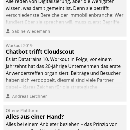
Alle reden von Digitalisierung, aber die Wenigsten
wissen, was damit gemeint ist. Denn sie betrifft
verschiedenste Bereiche der Immobilienbranche: Wer
fundiert über sie sprechen will, muss zuerst Begriffe
klären. Ein Aspekt ist die betriebliche Optimierung:
Sabine Wiedemann
Moderne Softwarelösungen ermöglichen große
Einsparungen durch optimierte und automatisierte
Workout 2019
Prozesse. Doch man darf nicht zu viel erwarten: Allein
Chatbot trifft Cloudscout
mit der Einführung einer neuen Software ist es nicht
Es ist Datatrains 10. Workout in Folge, vor einem
getan. Die Digitalisierung erfordert von Unternehmen
Jahrzehnt hat das 20-jährige Unternehmen das erste
die Bereitschaft, sich zu überprüfen, zu hinterfragen
Anwendertreffen organisiert. Beiträge und Besucher
und zu verändern.
haben sich verdoppelt, diesmal sind viele Partner
dabei – klares Zeichen für die strategische
Fokussierung auf den Kunden.
Andreas Lerchner
Offene Plattform
Alles aus einer Hand?
Alles bei einem Anbieter beziehen – das Prinzip von