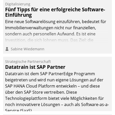
Digitalisierung
Fünf Tipps für eine erfolgreiche Software-
Einführung
Eine neue Softwarelösung einzuführen, bedeutet für
Immobilienverwaltungen nicht nur finanziellen,
sondern auch personellen Aufwand. Es ist eine
Investition, die sich lohnen muss. Das Ziel: die
nachhaltige Optimierung der Geschäftsabläufe. Damit
Sabine Wiedemann
dieses Ziel erreicht wird, sollten einige Grundregeln
befolgt werden.
Strategische Partnerschaft
Datatrain ist SAP Partner
Datatrain ist dem SAP PartnerEdge Programm
beigetreten und wird nun eigene Lösungen auf der
SAP HANA Cloud Platform entwickeln – und diese
über den SAP Store vertreiben. Diese
Technologieplattform bietet viele Möglichkeiten für
noch innovativere Lösungen – auch als Software-as-a-
Service (SaaS).