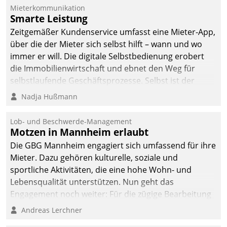
Mieterkommunikation
Smarte Leistung
Zeitgemäßer Kundenservice umfasst eine Mieter-App,
über die der Mieter sich selbst hilft – wann und wo
immer er will. Die digitale Selbstbedienung erobert
die Immobilienwirtschaft und ebnet den Weg für
selbstlaufende Geschäftsprozesse. Selbst ist der
Kunde und smart der Serviceanbieter.
Nadja Hußmann
Lob- und Beschwerde-Management
Motzen in Mannheim erlaubt
Die GBG Mannheim engagiert sich umfassend für ihre
Mieter. Dazu gehören kulturelle, soziale und
sportliche Aktivitäten, die eine hohe Wohn- und
Lebensqualität unterstützen. Nun geht das
Engagement noch weiter: Für die zügige Bearbeitung
von Beschwerden – oder Lob – richtet das
Andreas Lerchner
Unternehmen mit Datatrains Applikation fürs Lob-