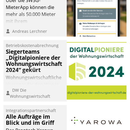
Über die SWSG-
MieterApp können die
mehr als 50.000 Mieter
mit ihrem
Wohnungsunternehmen
Andreas Lerchner
kommunizieren, auf dem
Laufenden bleiben, Daten
Betriebskostenabrechnung
einsehen und ändern
Siegerteams
oder
„Digitalpioniere der
Wohnungswirtschaft
Schadensmeldungen
2024“ gekürt
abgeben – rund um die
Uhr.
Wohnungswirtschaftliche
Vorreiter für den Weg in
DW Die
eine digitale Zukunft zu
Wohnungswirtschaft
finden, ist das Ziel des
Awards „Digitalpioniere
Integrationspartnerschaft
der
Alle Aufträge im
Wohnungswirtschaft“.
Blick und im Griff
Bewerben können sich