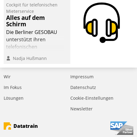
Cockpit für telefonischen
Mieterservice
Alles auf dem
Schirm
Die Berliner GESOBAU
unterstützt ihren
telefonischen
Mieterservice mit einem
Nadja Hußmann
digitalen Cockpit, das
situationsbezogen
passende Fragen und
Wir
Impressum
Schlagworte auswirft.
Im Fokus
Datenschutz
Eine intuitive
Dialogführung ermöglicht
Lösungen
Cookie-Einstellungen
dem externen
Newsletter
Serviceteam, Anrufe von
Mietenden zügiger und
Datatrain
effizienter zu bearbeiten.