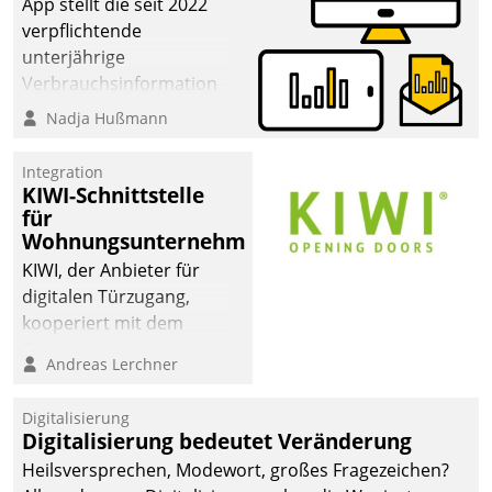
App stellt die seit 2022
verpflichtende
unterjährige
Verbrauchsinformation
schnell, zuverlässig und
Nadja Hußmann
leicht bekömmlich bereit:
Die monatlichen
Integration
Mitteilungen zum
KIWI-Schnittstelle
für
Heizungs- und
Wohnungsunternehmen
Wasserverbrauch gehen
automatisiert, vollständig
KIWI, der Anbieter für
und auf Wunsch über
digitalen Türzugang,
mehrere zuvor
kooperiert mit dem
festgelegte
Beratungs- und
Andreas Lerchner
Kommunikationswege bei
Softwareentwicklungshaus
den Empfängern ein.
Datatrain.
Digitalisierung
Digitalisierung bedeutet Veränderung
Heilsversprechen, Modewort, großes Fragezeichen?