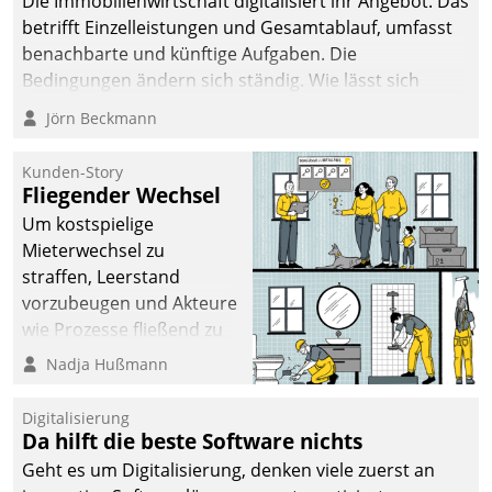
Die Immobilienwirtschaft digitalisiert ihr Angebot. Das
betrifft Einzelleistungen und Gesamtablauf, umfasst
benachbarte und künftige Aufgaben. Die
Bedingungen ändern sich ständig. Wie lässt sich
technisch die Kontrolle wahren und zugleich Freiraum
Jörn Beckmann
fürs Wachsen öffnen?
Kunden-Story
Fliegender Wechsel
Um kostspielige
Mieterwechsel zu
straffen, Leerstand
vorzubeugen und Akteure
wie Prozesse fließend zu
vernetzen, nutzt die
Nadja Hußmann
Berliner Gewobag seit
Jahresbeginn eine
Digitalisierung
Überblick, Einsicht und
Da hilft die beste Software nichts
Eingriff bietende Lösung.
Geht es um Digitalisierung, denken viele zuerst an
Zur Entwicklung setzte