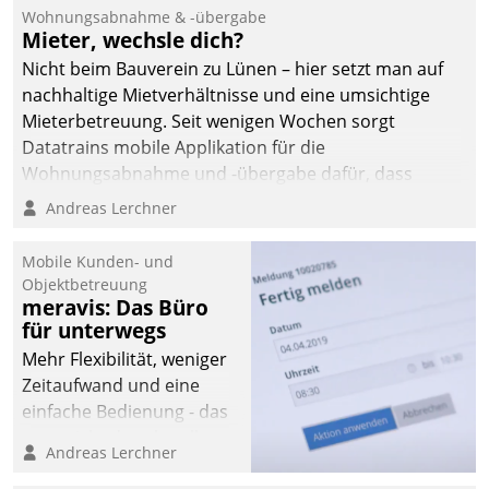
und Beschwerde-Management einen eigenen Kanal
Wohnungsabnahme & -übergabe
ein.
Mieter, wechsle dich?
Nicht beim Bauverein zu Lünen – hier setzt man auf
nachhaltige Mietverhältnisse und eine umsichtige
Mieterbetreuung. Seit wenigen Wochen sorgt
Datatrains mobile Applikation für die
Wohnungsabnahme und -übergabe dafür, dass
Mieter wohlgeordnet kommen und, so es sein muss,
Andreas Lerchner
gehen können.
Mobile Kunden- und
Objektbetreuung
meravis: Das Büro
für unterwegs
Mehr Flexibilität, weniger
Zeitaufwand und eine
einfache Bedienung - das
verspricht das aktuelle
Andreas Lerchner
Cockpit für mobile