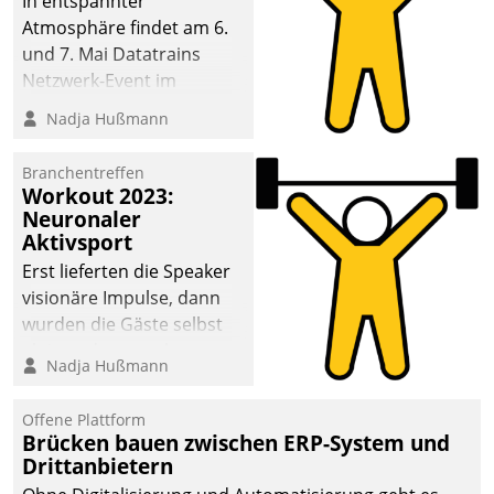
In entspannter
Atmosphäre findet am 6.
und 7. Mai Datatrains
Netzwerk-Event im
Kunden- und Partnerkreis
Nadja Hußmann
statt. Zentrale Frage: Wie
lassen sich
Branchentreffen
Mammutprojekte
Workout 2023:
meistern und Workloads
Neuronaler
Aktivsport
wuppen – bei zunehmend
anspruchsvollen
Erst lieferten die Speaker
Aufgaben und
visionäre Impulse, dann
abnehmendem
wurden die Gäste selbst
Nachwuchs?
aktiv und sammelten
Nadja Hußmann
methodisch
Vernetzungsideen fürs
Offene Plattform
Quartier. Dazwischen
Brücken bauen zwischen ERP-System und
zeigte Datatrain, was es
Drittanbietern
Neues zu bieten hat.