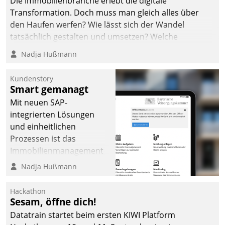
Die Immobilienbranche erlebt die digitale
Transformation. Doch muss man gleich alles über
den Haufen werfen? Wie lässt sich der Wandel
tatsächlich gestalten und umsetzen? Welche
Argumente zählen wirklich?
Nadja Hußmann
Kundenstory
Smart gemanagt
Mit neuen SAP-
integrierten Lösungen
und einheitlichen
Prozessen ist das
Immobilienmanagement
der Bayerischen
Nadja Hußmann
Versorgungskammer im
Ressort Kapitalanlage für
Hackathon
künftige Aufgaben und
Sesam, öffne dich!
Herausforderungen
Datatrain startet beim ersten KIWI Platform
gerüstet.