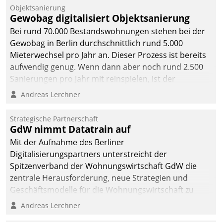
Unternehmen.
Objektsanierung
Gewobag digitalisiert Objektsanierung
Bei rund 70.000 Bestandswohnungen stehen bei der
Gewobag in Berlin durchschnittlich rund 5.000
Mieterwechsel pro Jahr an. Dieser Prozess ist bereits
aufwendig genug. Wenn dann aber noch rund 2.500
Sanierungen pro Jahr mit reinspielen, ist der
Betreuungs- und Organisationsaufwand immens. Im
Andreas Lerchner
Rahmen ihrer Digitalisierungsstrategie hat das
kommunale Wohnungsbauunternehmen daher
Strategische Partnerschaft
gemeinsam mit der Berliner Datatrain GmbH den
GdW nimmt Datatrain auf
Teilprozess der Objektsanierung digitalisiert.
Mit der Aufnahme des Berliner
Digitalisierungspartners unterstreicht der
Spitzenverband der Wohnungswirtschaft GdW die
zentrale Herausforderung, neue Strategien und
Geschäftsmodelle für die Wohnungswirtschaft zu
entwickeln.
Andreas Lerchner