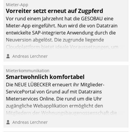
von AktivBo und
Mieter-App
Datatrain ermöglicht
Vorreiter setzt erneut auf Zugpferd
automatisiert ausgelöste,
Vor rund einem Jahrzehnt hat die GESOBAU eine
zielgerichtete
Mieter-App eingeführt. Nun wird die von Datatrain
Mieterbefragungen – eine
entwickelte SAP-integrierte Anwendung durch die
starke Grundlage für
Neuversion abgelöst. Die zugrunde liegende
intelligente,
Cloudplattform bietet ideale Voraussetzungen, um
datengestützte
die Funktionalität der App zu erweitern und weitere
Andreas Lerchner
Entscheidungen.
innovative Apps, auch von Drittanbietern, in SAP zu
integrieren.
Mieterkommunikation
Smartwohnlich komfortabel
Die NEUE LÜBECKER erneuert ihr Mitglieder-
ServicePortal von Grund auf mit Datatrains
Mieterservices Online. Die rund um die Uhr
zugängliche Webapplikation ermöglicht den
Mitgliedern der Wohnungs­bau­genossenschaft die
Kontaktaufnahme per Smartphone, Tablet oder PC.
Andreas Lerchner