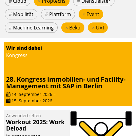
#
Cloud
×
Proptechs
#
Dienstleister
#
Mobilität
#
Plattform
×
Event
#
Machine Learning
×
Beko
×
UVI
Wir sind dabei
Kongress
28. Kongress Immobilien- und Facility-
Management mit SAP in Berlin
14. September 2026
–
15. September 2026
Anwendertreffen
Workout 2025: Work
Deload