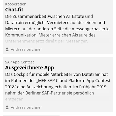
Kooperation
Chat-fit
Die Zusammenarbeit zwischen AT Estate und
Datatrain ermöglicht Vermietern auf der einen und
Mietern auf der anderen Seite die messengerbasierte
Kommunikation: Mieter erreichen Akteure des
Unternehmens jetzt direkt per Messenger,
Mitarbeiter oder Dienstleister empfangen oder
Andreas Lerchner
versenden die Nachrichten via Cockpit.
SAP App Contest
Ausgezeichnete App
Das Cockpit für mobile Mitarbeiter von Datatrain hat
im Rahmen des „MEE SAP Cloud Platform App Contest
2018“ eine Auszeichnung erhalten. Im Frühjahr 2019
nahm der Berliner SAP-Partner sie persönlich
entgegen.
Andreas Lerchner