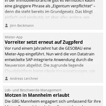
In der Immobilienbranche gibt es vermutlich kaum
eine gängigere Phrase als „Eigentum verpflichtet“ –
denn die steht bereits im Grundgesetz. Das klingt
einfach und eindeutig, ist aber alles andere, wie
Branchenbeschäftigte wissen. Denn mit der
Jörn Beckmann
Verantwortung folgen Verpflichtungen.
Mieter-App
Vorreiter setzt erneut auf Zugpferd
Vor rund einem Jahrzehnt hat die GESOBAU eine
Mieter-App eingeführt. Nun wird die von Datatrain
entwickelte SAP-integrierte Anwendung durch die
Neuversion abgelöst. Die zugrunde liegende
Cloudplattform bietet ideale Voraussetzungen, um
die Funktionalität der App zu erweitern und weitere
Andreas Lerchner
innovative Apps, auch von Drittanbietern, in SAP zu
integrieren.
Lob- und Beschwerde-Management
Motzen in Mannheim erlaubt
Die GBG Mannheim engagiert sich umfassend für ihre