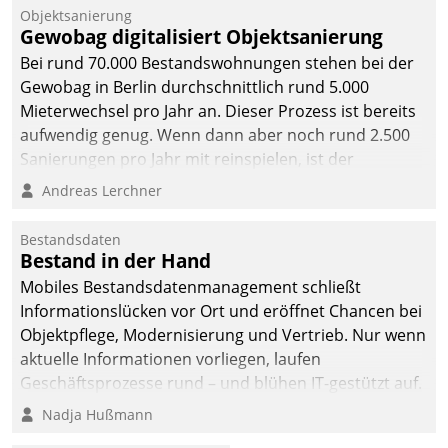
Objektsanierung
Gewobag digitalisiert Objektsanierung
Bei rund 70.000 Bestandswohnungen stehen bei der
Gewobag in Berlin durchschnittlich rund 5.000
Mieterwechsel pro Jahr an. Dieser Prozess ist bereits
aufwendig genug. Wenn dann aber noch rund 2.500
Sanierungen pro Jahr mit reinspielen, ist der
Betreuungs- und Organisationsaufwand immens. Im
Andreas Lerchner
Rahmen ihrer Digitalisierungsstrategie hat das
kommunale Wohnungsbauunternehmen daher
Bestandsdaten
gemeinsam mit der Berliner Datatrain GmbH den
Bestand in der Hand
Teilprozess der Objektsanierung digitalisiert.
Mobiles Bestandsdatenmanagement schließt
Informationslücken vor Ort und eröffnet Chancen bei
Objektpflege, Modernisierung und Vertrieb. Nur wenn
aktuelle Informationen vorliegen, laufen
Geschäftsprozesse rund – und blühen IT-gestützt auf.
Nadja Hußmann