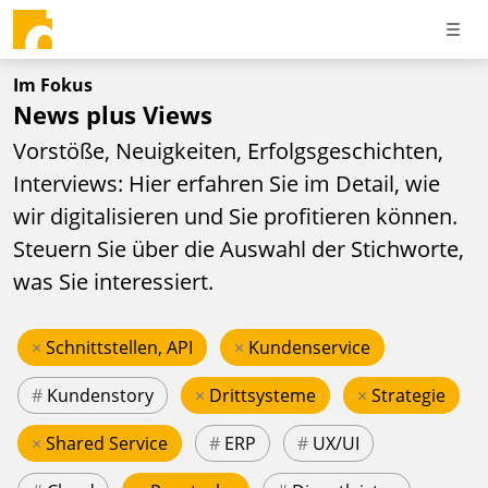
Im Fokus
News plus Views
Vorstöße, Neuigkeiten, Erfolgsgeschichten,
Interviews: Hier erfahren Sie im Detail, wie
wir digitalisieren und Sie profitieren können.
Steuern Sie über die Auswahl der Stichworte,
was Sie interessiert.
×
Schnittstellen, API
×
Kundenservice
#
Kundenstory
×
Drittsysteme
×
Strategie
×
Shared Service
#
ERP
#
UX/UI