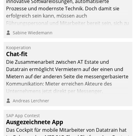
innovative Softwarelösungen, automatisierte
Prozesse und modernste Technik. Doch damit sie
erfolgreich sein kann, müssen auch
Führungspersonal und Mitarbeiter bereit sein, sich zu
verändern und anzupassen, sonst werden sie an ihr
Sabine Wiedemann
scheitern.
Kooperation
Chat-fit
Die Zusammenarbeit zwischen AT Estate und
Datatrain ermöglicht Vermietern auf der einen und
Mietern auf der anderen Seite die messengerbasierte
Kommunikation: Mieter erreichen Akteure des
Unternehmens jetzt direkt per Messenger,
Mitarbeiter oder Dienstleister empfangen oder
Andreas Lerchner
versenden die Nachrichten via Cockpit.
SAP App Contest
Ausgezeichnete App
Das Cockpit für mobile Mitarbeiter von Datatrain hat