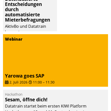
Entscheidungen
durch
automatisierte
Mieterbefragungen
AktivBo und Datatrain
kooperieren –
Immobilienunternehmen
Webinar
profitieren: Die nahtlose
Integration der Lösungen
von AktivBo und
Datatrain ermöglicht
automatisiert ausgelöste,
zielgerichtete
Yarowa goes SAP
Mieterbefragungen – eine
2. Juli 2026
11:00
–
11:30
starke Grundlage für
intelligente,
Hackathon
datengestützte
Sesam, öffne dich!
Entscheidungen.
Datatrain startet beim ersten KIWI Platform