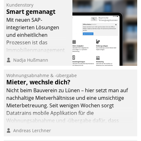
Kundenstory
Smart gemanagt
Mit neuen SAP-
integrierten Lösungen
und einheitlichen
Prozessen ist das
Immobilienmanagement
der Bayerischen
Nadja Hußmann
Versorgungskammer im
Ressort Kapitalanlage für
Wohnungsabnahme & -übergabe
künftige Aufgaben und
Mieter, wechsle dich?
Herausforderungen
Nicht beim Bauverein zu Lünen – hier setzt man auf
gerüstet.
nachhaltige Mietverhältnisse und eine umsichtige
Mieterbetreuung. Seit wenigen Wochen sorgt
Datatrains mobile Applikation für die
Wohnungsabnahme und -übergabe dafür, dass
Mieter wohlgeordnet kommen und, so es sein muss,
Andreas Lerchner
gehen können.