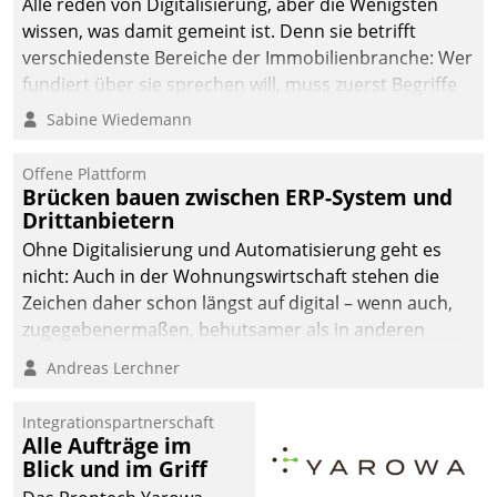
Alle reden von Digitalisierung, aber die Wenigsten
wissen, was damit gemeint ist. Denn sie betrifft
verschiedenste Bereiche der Immobilienbranche: Wer
fundiert über sie sprechen will, muss zuerst Begriffe
klären. Ein Aspekt ist die betriebliche Optimierung:
Sabine Wiedemann
Moderne Softwarelösungen ermöglichen große
Einsparungen durch optimierte und automatisierte
Offene Plattform
Prozesse. Doch man darf nicht zu viel erwarten: Allein
Brücken bauen zwischen ERP-System und
Drittanbietern
mit der Einführung einer neuen Software ist es nicht
getan. Die Digitalisierung erfordert von Unternehmen
Ohne Digitalisierung und Automatisierung geht es
die Bereitschaft, sich zu überprüfen, zu hinterfragen
nicht: Auch in der Wohnungswirtschaft stehen die
und zu verändern.
Zeichen daher schon längst auf digital – wenn auch,
zugegebenermaßen, behutsamer als in anderen
Branchen.
Andreas Lerchner
Integrationspartnerschaft
Alle Aufträge im
Blick und im Griff