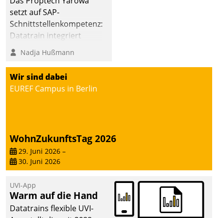
Das Proptech Yarowa
setzt auf SAP-
Schnittstellenkompetenz:
Datatrain integriert
Yarowas Portal zur
Nadja Hußmann
Vergabe und Verwaltung
von Aufträgen der
Wir sind dabei
operativen
EUREF Campus in Berlin
Instandhaltung in die
SAP-Systemlandschaft
deutscher
Wohnungsunternehmen
WohnZukunftsTag 2026
– und beschleunigt damit
29. Juni 2026
–
den Weg vom
30. Juni 2026
Mieteranliegen zum
Dienstleisterauftrag.
UVI-App
Warm auf die Hand
Datatrains flexible UVI-