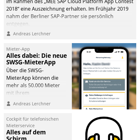
im Rahmen des „MEE SAP Cloud Platform App Contest
2018“ eine Auszeichnung erhalten. Im Frühjahr 2019
nahm der Berliner SAP-Partner sie persönlich
entgegen.
Andreas Lerchner
Mieter-App
Alles dabei: Die neue
SWSG-MieterApp
Über die SWSG-
MieterApp können die
mehr als 50.000 Mieter
mit ihrem
Wohnungsunternehmen
Andreas Lerchner
kommunizieren, auf dem
Laufenden bleiben, Daten
Cockpit für telefonischen
einsehen und ändern
Mieterservice
oder
Alles auf dem
Schirm
Schadensmeldungen