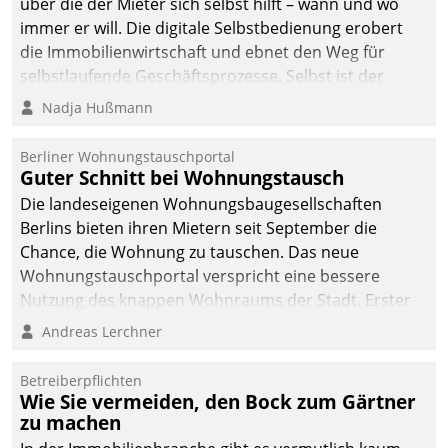
über die der Mieter sich selbst hilft – wann und wo
immer er will. Die digitale Selbstbedienung erobert
die Immobilienwirtschaft und ebnet den Weg für
selbstlaufende Geschäftsprozesse. Selbst ist der
Kunde und smart der Serviceanbieter.
Nadja Hußmann
Berliner Wohnungstauschportal
Guter Schnitt bei Wohnungstausch
Die landeseigenen Wohnungsbaugesellschaften
Berlins bieten ihren Mietern seit September die
Chance, die Wohnung zu tauschen. Das neue
Wohnungstauschportal verspricht eine bessere
Nutzung des knappen Wohnraums der Stadt. Erster
Anwendungsfall für Datatrains Lösung API-Hub mit
Andreas Lerchner
Schnittstellen zu den ERP-Systemen der
Unternehmen.
Betreiberpflichten
Wie Sie vermeiden, den Bock zum Gärtner
zu machen