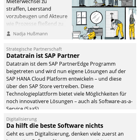
Mieterwechsel zu
straffen, Leerstand
vorzubeugen und Akteure
wie Prozesse fließend zu
vernetzen, nutzt die
Nadja Hußmann
Berliner Gewobag seit
Jahresbeginn eine
Strategische Partnerschaft
Überblick, Einsicht und
Datatrain ist SAP Partner
Eingriff bietende Lösung.
Datatrain ist dem SAP PartnerEdge Programm
Zur Entwicklung setzte
beigetreten und wird nun eigene Lösungen auf der
man auf
SAP HANA Cloud Platform entwickeln – und diese
Cloudtechnologie,
über den SAP Store vertreiben. Diese
bewährte und Startup-
Technologieplattform bietet viele Möglichkeiten für
Partner sowie erstmals
noch innovativere Lösungen – auch als Software-as-a-
agile Projektmethoden.
Service (SaaS).
Digitalisierung
Da hilft die beste Software nichts
Geht es um Digitalisierung, denken viele zuerst an