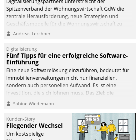
Digitalisierungspartners unterstreicht der
sich dabei für den Betrieb
Spitzenverband der Wohnungswirtschaft GdW die
der Lösung über die SAP
zentrale Herausforderung, neue Strategien und
Cloud Platform
Geschäftsmodelle für die Wohnungswirtschaft zu
entschieden - als erstes
entwickeln.
Andreas Lerchner
Unternehmen am
Wohnungsmarkt.
Digitalisierung
Fünf Tipps für eine erfolgreiche Software-
Einführung
Eine neue Softwarelösung einzuführen, bedeutet für
Immobilienverwaltungen nicht nur finanziellen,
sondern auch personellen Aufwand. Es ist eine
Investition, die sich lohnen muss. Das Ziel: die
nachhaltige Optimierung der Geschäftsabläufe. Damit
Sabine Wiedemann
dieses Ziel erreicht wird, sollten einige Grundregeln
befolgt werden.
Kunden-Story
Fliegender Wechsel
Um kostspielige