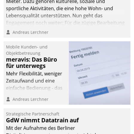
Mieter. Dazu gehören kulturelle, soziale und
sportliche Aktivitäten, die eine hohe Wohn- und
Lebensqualität unterstützen. Nun geht das
Engagement noch weiter: Für die zügige Bearbeitung
von Beschwerden – oder Lob – richtet das
Andreas Lerchner
Unternehmen mit Datatrains Applikation fürs Lob-
und Beschwerde-Management einen eigenen Kanal
Mobile Kunden- und
ein.
Objektbetreuung
meravis: Das Büro
für unterwegs
Mehr Flexibilität, weniger
Zeitaufwand und eine
einfache Bedienung - das
verspricht das aktuelle
Andreas Lerchner
Cockpit für mobile
Mitarbeiter von
Strategische Partnerschaft
Datatrain. Die meravis
GdW nimmt Datatrain auf
Wohnungsbau- und
Mit der Aufnahme des Berliner
Immobilien GmbH hat