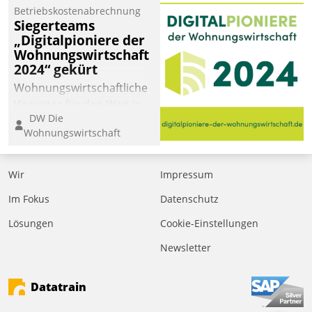
Betriebskostenabrechnung
Siegerteams
„Digitalpioniere der
Wohnungswirtschaft
2024“ gekürt
Wohnungswirtschaftliche
Vorreiter für den Weg in
DW Die
eine digitale Zukunft zu
Wohnungswirtschaft
finden, ist das Ziel des
Awards „Digitalpioniere
der
Wir
Impressum
Wohnungswirtschaft“.
Im Fokus
Datenschutz
Bewerben können sich
dafür ein Team
Lösungen
Cookie-Einstellungen
bestehend aus
Newsletter
Wohnungsunternehmen
und PropTech.
Datatrain