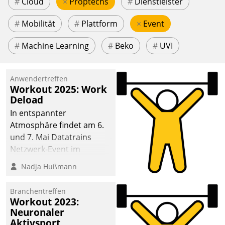
#
Cloud
×
Proptechs
#
Dienstleister
#
Mobilität
#
Plattform
×
Event
#
Machine Learning
#
Beko
#
UVI
Anwendertreffen
Workout 2025: Work
Deload
In entspannter
Atmosphäre findet am 6.
und 7. Mai Datatrains
Netzwerk-Event im
Kunden- und Partnerkreis
Nadja Hußmann
statt. Zentrale Frage: Wie
lassen sich
Branchentreffen
Mammutprojekte
Workout 2023:
meistern und Workloads
Neuronaler
Aktivsport
wuppen – bei zunehmend