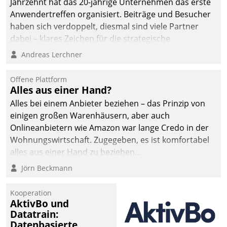
Jahrzehnt hat das 20-jährige Unternehmen das erste
Anwendertreffen organisiert. Beiträge und Besucher
haben sich verdoppelt, diesmal sind viele Partner
dabei – klares Zeichen für die strategische
Fokussierung auf den Kunden.
Andreas Lerchner
Offene Plattform
Alles aus einer Hand?
Alles bei einem Anbieter beziehen – das Prinzip von
einigen großen Warenhäusern, aber auch
Onlineanbietern wie Amazon war lange Credo in der
Wohnungswirtschaft. Zugegeben, es ist komfortabel
alles aus einer Hand zu beziehen...
Jörn Beckmann
Kooperation
AktivBo und
Datatrain:
Datenbasierte