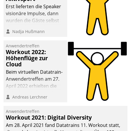
anspruchsvollen
Erst lieferten die Speaker
Aufgaben und
visionäre Impulse, dann
abnehmendem
wurden die Gäste selbst
Nachwuchs?
aktiv und sammelten
Nadja Hußmann
methodisch
Vernetzungsideen fürs
Anwendertreffen
Quartier. Dazwischen
Workout 2022:
zeigte Datatrain, was es
Höhenflüge zur
Neues zu bieten hat.
Cloud
Beim virtuellen Datatrain-
Anwendertreffen am 27.
April 2022 erhielten die
Teilnehmerinnen und
Andreas Lerchner
Teilnehmer kurzweilige
Einblicke in innovative
Anwendertreffen
Cloud-Strategien und -
Workout 2021: Digital Diversity
Lösungen mit hohem
Am 28. April 2021 fand Datatrains 11. Workout statt,
Zukunftspotenzial.