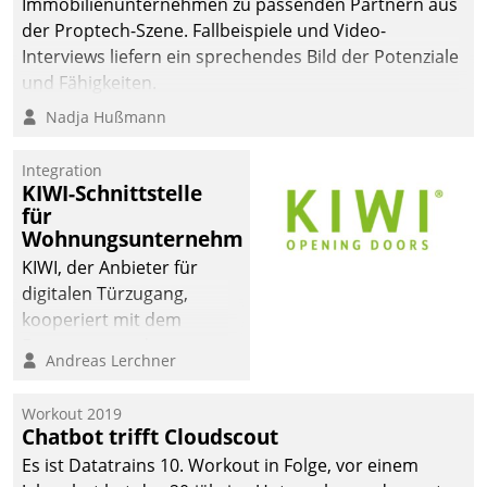
Immobilienunternehmen zu passenden Partnern aus
der Proptech-Szene. Fallbeispiele und Video-
Interviews liefern ein sprechendes Bild der Potenziale
und Fähigkeiten.
Nadja Hußmann
Integration
KIWI-Schnittstelle
für
Wohnungsunternehmen
KIWI, der Anbieter für
digitalen Türzugang,
kooperiert mit dem
Beratungs- und
Andreas Lerchner
Softwareentwicklungshaus
Datatrain.
Workout 2019
Chatbot trifft Cloudscout
Es ist Datatrains 10. Workout in Folge, vor einem