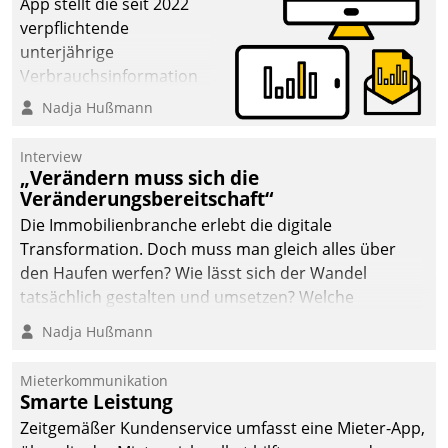
App stellt die seit 2022
verpflichtende
unterjährige
Verbrauchsinformation
schnell, zuverlässig und
Nadja Hußmann
leicht bekömmlich bereit:
Die monatlichen
Interview
Mitteilungen zum
„Verändern muss sich die
Veränderungsbereitschaft“
Heizungs- und
Wasserverbrauch gehen
Die Immobilienbranche erlebt die digitale
automatisiert, vollständig
Transformation. Doch muss man gleich alles über
und auf Wunsch über
den Haufen werfen? Wie lässt sich der Wandel
mehrere zuvor
tatsächlich gestalten und umsetzen? Welche
festgelegte
Argumente zählen wirklich?
Nadja Hußmann
Kommunikationswege bei
den Empfängern ein.
Mieterkommunikation
Smarte Leistung
Zeitgemäßer Kundenservice umfasst eine Mieter-App,