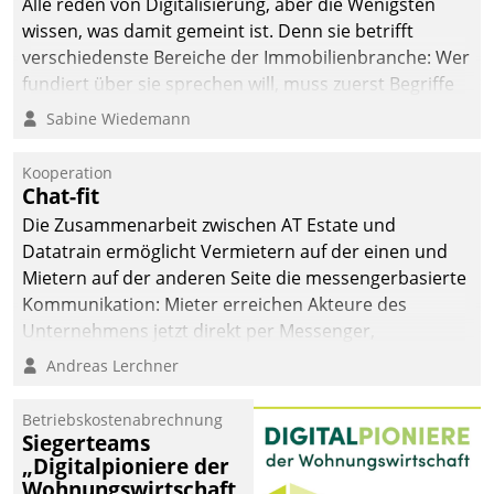
Alle reden von Digitalisierung, aber die Wenigsten
man auf
wissen, was damit gemeint ist. Denn sie betrifft
Cloudtechnologie,
verschiedenste Bereiche der Immobilienbranche: Wer
bewährte und Startup-
fundiert über sie sprechen will, muss zuerst Begriffe
Partner sowie erstmals
klären. Ein Aspekt ist die betriebliche Optimierung:
Sabine Wiedemann
agile Projektmethoden.
Moderne Softwarelösungen ermöglichen große
Einsparungen durch optimierte und automatisierte
Kooperation
Prozesse. Doch man darf nicht zu viel erwarten: Allein
Chat-fit
mit der Einführung einer neuen Software ist es nicht
Die Zusammenarbeit zwischen AT Estate und
getan. Die Digitalisierung erfordert von Unternehmen
Datatrain ermöglicht Vermietern auf der einen und
die Bereitschaft, sich zu überprüfen, zu hinterfragen
Mietern auf der anderen Seite die messengerbasierte
und zu verändern.
Kommunikation: Mieter erreichen Akteure des
Unternehmens jetzt direkt per Messenger,
Mitarbeiter oder Dienstleister empfangen oder
Andreas Lerchner
versenden die Nachrichten via Cockpit.
Betriebskostenabrechnung
Siegerteams
„Digitalpioniere der
Wohnungswirtschaft