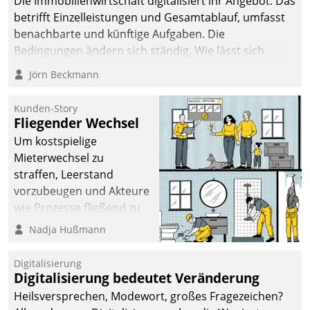
Die Immobilienwirtschaft digitalisiert ihr Angebot. Das
betrifft Einzelleistungen und Gesamtablauf, umfasst
benachbarte und künftige Aufgaben. Die
Bedingungen ändern sich ständig. Wie lässt sich
technisch die Kontrolle wahren und zugleich Freiraum
Jörn Beckmann
fürs Wachsen öffnen?
Kunden-Story
Fliegender Wechsel
Um kostspielige
Mieterwechsel zu
straffen, Leerstand
vorzubeugen und Akteure
wie Prozesse fließend zu
vernetzen, nutzt die
Nadja Hußmann
Berliner Gewobag seit
Jahresbeginn eine
Digitalisierung
Überblick, Einsicht und
Digitalisierung bedeutet Veränderung
Eingriff bietende Lösung.
Heilsversprechen, Modewort, großes Fragezeichen?
Zur Entwicklung setzte