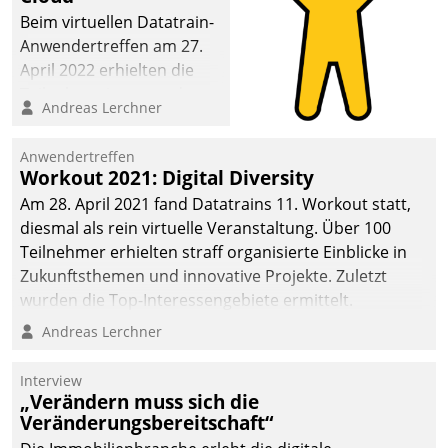
Beim virtuellen Datatrain-
Anwendertreffen am 27.
April 2022 erhielten die
Teilnehmerinnen und
Andreas Lerchner
Teilnehmer kurzweilige
Einblicke in innovative
Anwendertreffen
Cloud-Strategien und -
Workout 2021: Digital Diversity
Lösungen mit hohem
Am 28. April 2021 fand Datatrains 11. Workout statt,
Zukunftspotenzial.
diesmal als rein virtuelle Veranstaltung. Über 100
Teilnehmer erhielten straff organisierte Einblicke in
Zukunftsthemen und innovative Projekte. Zuletzt
wurden die Top-Interessengebiete ermittelt.
Andreas Lerchner
Interview
„Verändern muss sich die
Veränderungsbereitschaft“