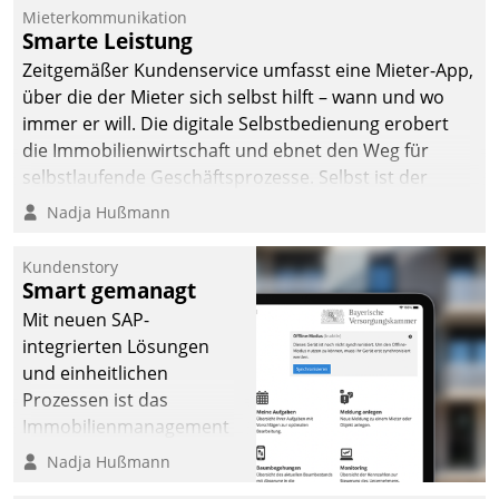
Mieterkommunikation
Smarte Leistung
Zeitgemäßer Kundenservice umfasst eine Mieter-App,
über die der Mieter sich selbst hilft – wann und wo
immer er will. Die digitale Selbstbedienung erobert
die Immobilienwirtschaft und ebnet den Weg für
selbstlaufende Geschäftsprozesse. Selbst ist der
Kunde und smart der Serviceanbieter.
Nadja Hußmann
Kundenstory
Smart gemanagt
Mit neuen SAP-
integrierten Lösungen
und einheitlichen
Prozessen ist das
Immobilienmanagement
der Bayerischen
Nadja Hußmann
Versorgungskammer im