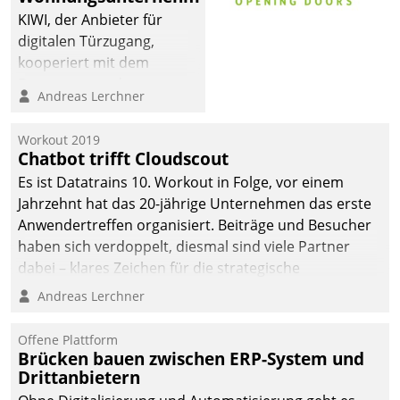
automatisiert, vollständig
KIWI, der Anbieter für
und auf Wunsch über
digitalen Türzugang,
mehrere zuvor
kooperiert mit dem
festgelegte
Beratungs- und
Andreas Lerchner
Kommunikationswege bei
Softwareentwicklungshaus
den Empfängern ein.
Datatrain.
Workout 2019
Chatbot trifft Cloudscout
Es ist Datatrains 10. Workout in Folge, vor einem
Jahrzehnt hat das 20-jährige Unternehmen das erste
Anwendertreffen organisiert. Beiträge und Besucher
haben sich verdoppelt, diesmal sind viele Partner
dabei – klares Zeichen für die strategische
Fokussierung auf den Kunden.
Andreas Lerchner
Offene Plattform
Brücken bauen zwischen ERP-System und
Drittanbietern