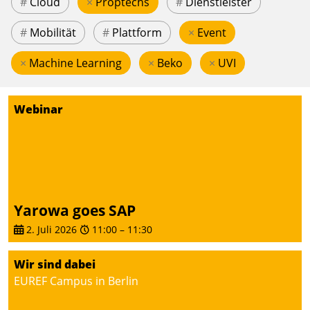
#
Cloud
×
Proptechs
#
Dienstleister
#
Mobilität
#
Plattform
×
Event
×
Machine Learning
×
Beko
×
UVI
Webinar
Yarowa goes SAP
2. Juli 2026
11:00
–
11:30
Wir sind dabei
EUREF Campus in Berlin