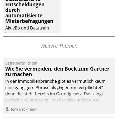
Entscheidungen
deutscher
durch
Wohnungsunternehmen
automatisierte
– und beschleunigt damit
Mieterbefragungen
den Weg vom
AktivBo und Datatrain
Mieteranliegen zum
kooperieren –
Dienstleisterauftrag.
Immobilienunternehmen
Weitere Themen
profitieren: Die nahtlose
Integration der Lösungen
von AktivBo und
Betreiberpflichten
Datatrain ermöglicht
Wie Sie vermeiden, den Bock zum Gärtner
automatisiert ausgelöste,
zu machen
zielgerichtete
In der Immobilienbranche gibt es vermutlich kaum
Mieterbefragungen – eine
eine gängigere Phrase als „Eigentum verpflichtet“ –
starke Grundlage für
denn die steht bereits im Grundgesetz. Das klingt
intelligente,
einfach und eindeutig, ist aber alles andere, wie
datengestützte
Branchenbeschäftigte wissen. Denn mit der
Jörn Beckmann
Entscheidungen.
Verantwortung folgen Verpflichtungen.