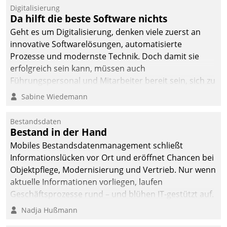
Digitalisierung
Da hilft die beste Software nichts
Geht es um Digitalisierung, denken viele zuerst an
innovative Softwarelösungen, automatisierte
Prozesse und modernste Technik. Doch damit sie
erfolgreich sein kann, müssen auch
Führungspersonal und Mitarbeiter bereit sein, sich zu
verändern und anzupassen, sonst werden sie an ihr
Sabine Wiedemann
scheitern.
Bestandsdaten
Bestand in der Hand
Mobiles Bestandsdatenmanagement schließt
Informationslücken vor Ort und eröffnet Chancen bei
Objektpflege, Modernisierung und Vertrieb. Nur wenn
aktuelle Informationen vorliegen, laufen
Geschäftsprozesse rund – und blühen IT-gestützt auf.
Nadja Hußmann