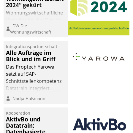
2024“ gekürt
Wohnungswirtschaftliche
Vorreiter für den Weg in
DW Die
eine digitale Zukunft zu
Wohnungswirtschaft
finden, ist das Ziel des
Awards „Digitalpioniere
Integrationspartnerschaft
der
Alle Aufträge im
Wohnungswirtschaft“.
Blick und im Griff
Bewerben können sich
Das Proptech Yarowa
dafür ein Team
setzt auf SAP-
bestehend aus
Schnittstellenkompetenz:
Wohnungsunternehmen
Datatrain integriert
und PropTech.
Yarowas Portal zur
Nadja Hußmann
Vergabe und Verwaltung
von Aufträgen der
Kooperation
operativen
AktivBo und
Instandhaltung in die
Datatrain:
Datenbasierte
SAP-Systemlandschaft