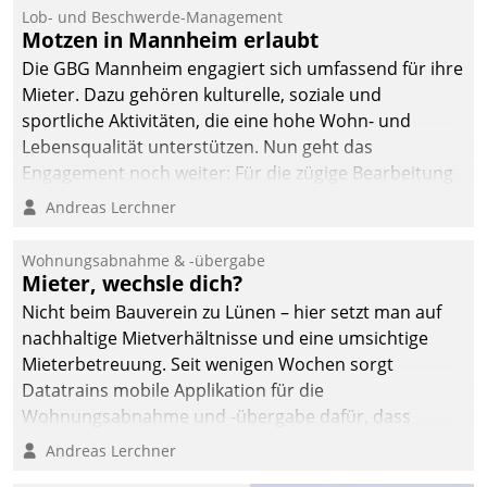
Ressort Kapitalanlage für
Lob- und Beschwerde-Management
künftige Aufgaben und
Motzen in Mannheim erlaubt
Herausforderungen
Die GBG Mannheim engagiert sich umfassend für ihre
gerüstet.
Mieter. Dazu gehören kulturelle, soziale und
sportliche Aktivitäten, die eine hohe Wohn- und
Lebensqualität unterstützen. Nun geht das
Engagement noch weiter: Für die zügige Bearbeitung
von Beschwerden – oder Lob – richtet das
Andreas Lerchner
Unternehmen mit Datatrains Applikation fürs Lob-
und Beschwerde-Management einen eigenen Kanal
Wohnungsabnahme & -übergabe
ein.
Mieter, wechsle dich?
Nicht beim Bauverein zu Lünen – hier setzt man auf
nachhaltige Mietverhältnisse und eine umsichtige
Mieterbetreuung. Seit wenigen Wochen sorgt
Datatrains mobile Applikation für die
Wohnungsabnahme und -übergabe dafür, dass
Mieter wohlgeordnet kommen und, so es sein muss,
Andreas Lerchner
gehen können.