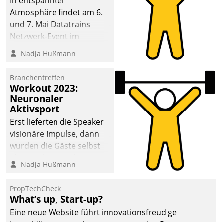
In entspannter
Atmosphäre findet am 6.
und 7. Mai Datatrains
Netzwerk-Event im
Kunden- und Partnerkreis
Nadja Hußmann
statt. Zentrale Frage: Wie
lassen sich
Branchentreffen
Mammutprojekte
Workout 2023:
meistern und Workloads
Neuronaler
Aktivsport
wuppen – bei zunehmend
anspruchsvollen
Erst lieferten die Speaker
Aufgaben und
visionäre Impulse, dann
abnehmendem
wurden die Gäste selbst
Nachwuchs?
aktiv und sammelten
Nadja Hußmann
methodisch
Vernetzungsideen fürs
PropTechCheck
Quartier. Dazwischen
What’s up, Start-up?
zeigte Datatrain, was es
Eine neue Website führt innovationsfreudige
Neues zu bieten hat.