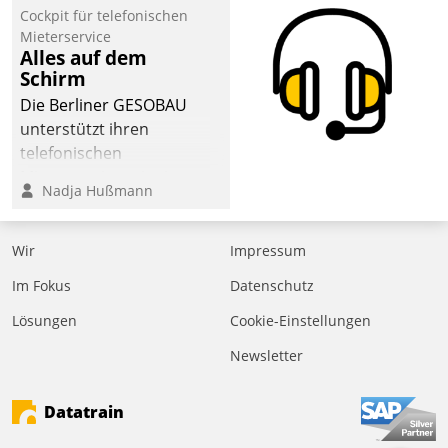
Laufenden bleiben, Daten
Cockpit für telefonischen
einsehen und ändern
Mieterservice
oder
Alles auf dem
Schirm
Schadensmeldungen
abgeben – rund um die
Die Berliner GESOBAU
Uhr.
unterstützt ihren
telefonischen
Mieterservice mit einem
Nadja Hußmann
digitalen Cockpit, das
situationsbezogen
passende Fragen und
Wir
Impressum
Schlagworte auswirft.
Im Fokus
Datenschutz
Eine intuitive
Dialogführung ermöglicht
Lösungen
Cookie-Einstellungen
dem externen
Newsletter
Serviceteam, Anrufe von
Mietenden zügiger und
Datatrain
effizienter zu bearbeiten.