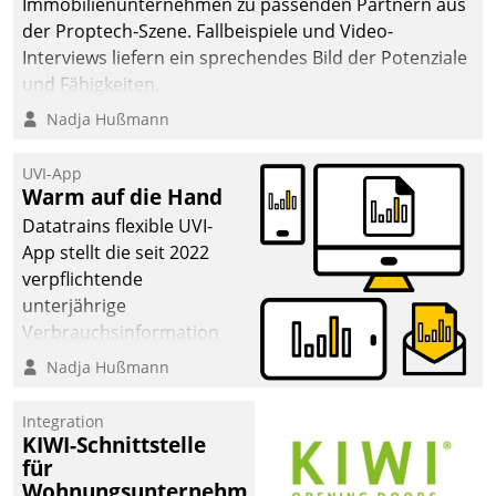
Immobilienunternehmen zu passenden Partnern aus
der Proptech-Szene. Fallbeispiele und Video-
Interviews liefern ein sprechendes Bild der Potenziale
und Fähigkeiten.
Nadja Hußmann
UVI-App
Warm auf die Hand
Datatrains flexible UVI-
App stellt die seit 2022
verpflichtende
unterjährige
Verbrauchsinformation
schnell, zuverlässig und
Nadja Hußmann
leicht bekömmlich bereit:
Die monatlichen
Integration
Mitteilungen zum
KIWI-Schnittstelle
für
Heizungs- und
Wohnungsunternehmen
Wasserverbrauch gehen