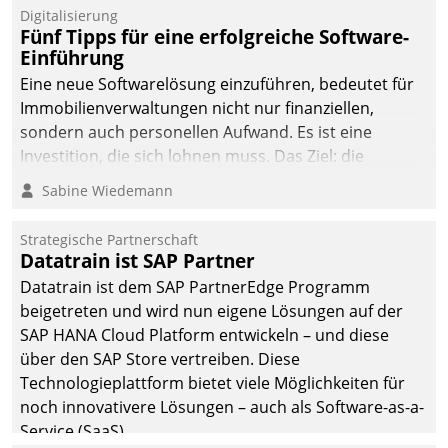
Digitalisierung
Fünf Tipps für eine erfolgreiche Software-
Einführung
Eine neue Softwarelösung einzuführen, bedeutet für
Immobilienverwaltungen nicht nur finanziellen,
sondern auch personellen Aufwand. Es ist eine
Investition, die sich lohnen muss. Das Ziel: die
nachhaltige Optimierung der Geschäftsabläufe. Damit
Sabine Wiedemann
dieses Ziel erreicht wird, sollten einige Grundregeln
befolgt werden.
Strategische Partnerschaft
Datatrain ist SAP Partner
Datatrain ist dem SAP PartnerEdge Programm
beigetreten und wird nun eigene Lösungen auf der
SAP HANA Cloud Platform entwickeln – und diese
über den SAP Store vertreiben. Diese
Technologieplattform bietet viele Möglichkeiten für
noch innovativere Lösungen – auch als Software-as-a-
Service (SaaS).