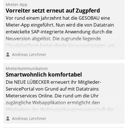
Mieter-App
Vorreiter setzt erneut auf Zugpferd
Vor rund einem Jahrzehnt hat die GESOBAU eine
Mieter-App eingeführt. Nun wird die von Datatrain
entwickelte SAP-integrierte Anwendung durch die
Neuversion abgelöst. Die zugrunde liegende
Cloudplattform bietet ideale Voraussetzungen, um
die Funktionalität der App zu erweitern und weitere
Andreas Lerchner
innovative Apps, auch von Drittanbietern, in SAP zu
integrieren.
Mieterkommunikation
Smartwohnlich komfortabel
Die NEUE LÜBECKER erneuert ihr Mitglieder-
ServicePortal von Grund auf mit Datatrains
Mieterservices Online. Die rund um die Uhr
zugängliche Webapplikation ermöglicht den
Mitgliedern der Wohnungs­bau­genossenschaft die
Kontaktaufnahme per Smartphone, Tablet oder PC.
Andreas Lerchner