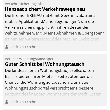
Verkehrssicherungspflicht
Hanseat sichert Verkehrswege neu
Die Bremer BREBAU nutzt mit Gewinn Datatrains
mobile Applikation „Meine Begehungen“, um die
Verkehrssicherungspflicht in ihren Beständen
wahrzunehmen. Mit „Meine Abnahmen & Übergaben“
ist nun ein weiteres Modul des Mobilen Cockpits im
Einsatz.
Andreas Lerchner
Berliner Wohnungstauschportal
Guter Schnitt bei Wohnungstausch
Die landeseigenen Wohnungsbaugesellschaften
Berlins bieten ihren Mietern seit September die
Chance, die Wohnung zu tauschen. Das neue
Wohnungstauschportal verspricht eine bessere
Nutzung des knappen Wohnraums der Stadt. Erster
Anwendungsfall für Datatrains Lösung API-Hub mit
Andreas Lerchner
Schnittstellen zu den ERP-Systemen der