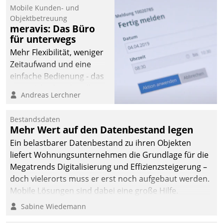
Mobile Kunden- und
Objektbetreuung
meravis: Das Büro
für unterwegs
Mehr Flexibilität, weniger
Zeitaufwand und eine
einfache Bedienung - das
verspricht das aktuelle
Andreas Lerchner
Cockpit für mobile
Mitarbeiter von
Bestandsdaten
Datatrain. Die meravis
Mehr Wert auf den Datenbestand legen
Wohnungsbau- und
Ein belastbarer Datenbestand zu ihren Objekten
Immobilien GmbH hat
liefert Wohnungsunternehmen die Grundlage für die
sich dabei für den Betrieb
Megatrends Digitalisierung und Effizienzsteigerung –
der Lösung über die SAP
doch vielerorts muss er erst noch aufgebaut werden.
Cloud Platform
Mobile Lösungen sind dabei eine große Hilfe.
entschieden - als erstes
Sabine Wiedemann
Unternehmen am
Wohnungsmarkt.