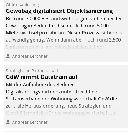
Unternehmen.
Objektsanierung
Gewobag digitalisiert Objektsanierung
Bei rund 70.000 Bestandswohnungen stehen bei der
Gewobag in Berlin durchschnittlich rund 5.000
Mieterwechsel pro Jahr an. Dieser Prozess ist bereits
aufwendig genug. Wenn dann aber noch rund 2.500
Sanierungen pro Jahr mit reinspielen, ist der
Betreuungs- und Organisationsaufwand immens. Im
Andreas Lerchner
Rahmen ihrer Digitalisierungsstrategie hat das
kommunale Wohnungsbauunternehmen daher
Strategische Partnerschaft
gemeinsam mit der Berliner Datatrain GmbH den
GdW nimmt Datatrain auf
Teilprozess der Objektsanierung digitalisiert.
Mit der Aufnahme des Berliner
Digitalisierungspartners unterstreicht der
Spitzenverband der Wohnungswirtschaft GdW die
zentrale Herausforderung, neue Strategien und
Geschäftsmodelle für die Wohnungswirtschaft zu
entwickeln.
Andreas Lerchner