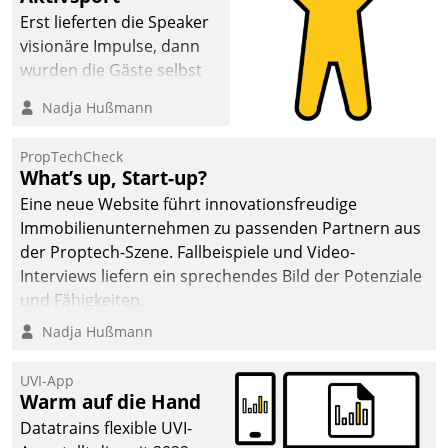
Erst lieferten die Speaker
visionäre Impulse, dann
wurden die Gäste selbst
aktiv und sammelten
Nadja Hußmann
methodisch
Vernetzungsideen fürs
PropTechCheck
Quartier. Dazwischen
What’s up, Start-up?
zeigte Datatrain, was es
Eine neue Website führt innovationsfreudige
Neues zu bieten hat.
Immobilienunternehmen zu passenden Partnern aus
der Proptech-Szene. Fallbeispiele und Video-
Interviews liefern ein sprechendes Bild der Potenziale
und Fähigkeiten.
Nadja Hußmann
UVI-App
Warm auf die Hand
Datatrains flexible UVI-