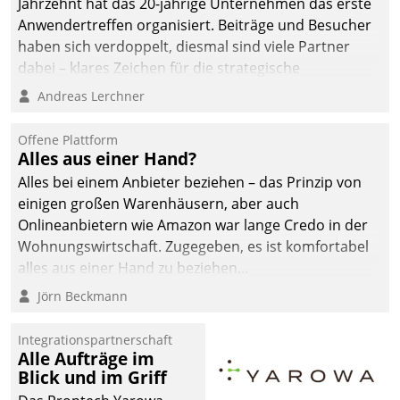
Jahrzehnt hat das 20-jährige Unternehmen das erste
die Bereitschaft, sich zu überprüfen, zu hinterfragen
Anwendertreffen organisiert. Beiträge und Besucher
und zu verändern.
haben sich verdoppelt, diesmal sind viele Partner
dabei – klares Zeichen für die strategische
Fokussierung auf den Kunden.
Andreas Lerchner
Offene Plattform
Alles aus einer Hand?
Alles bei einem Anbieter beziehen – das Prinzip von
einigen großen Warenhäusern, aber auch
Onlineanbietern wie Amazon war lange Credo in der
Wohnungswirtschaft. Zugegeben, es ist komfortabel
alles aus einer Hand zu beziehen...
Jörn Beckmann
Integrationspartnerschaft
Alle Aufträge im
Blick und im Griff