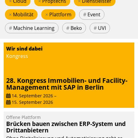
×
Cloud
×
Proptechs
×
Dienstleister
×
Mobilität
×
Plattform
#
Event
#
Machine Learning
#
Beko
#
UVI
Wir sind dabei
Kongress
28. Kongress Immobilien- und Facility-
Management mit SAP in Berlin
14. September 2026
–
15. September 2026
Offene Plattform
Brücken bauen zwischen ERP-System und
Drittanbietern