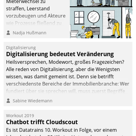
Mieterwechsel zu
straffen, Leerstand
vorzubeugen und Akteure
wie Prozesse fließend zu
vernetzen, nutzt die
Nadja Hußmann
Berliner Gewobag seit
Jahresbeginn eine
Digitalisierung
Überblick, Einsicht und
Digitalisierung bedeutet Veränderung
Eingriff bietende Lösung.
Heilsversprechen, Modewort, großes Fragezeichen?
Zur Entwicklung setzte
Alle reden von Digitalisierung, aber die Wenigsten
man auf
wissen, was damit gemeint ist. Denn sie betrifft
Cloudtechnologie,
verschiedenste Bereiche der Immobilienbranche: Wer
bewährte und Startup-
fundiert über sie sprechen will, muss zuerst Begriffe
Partner sowie erstmals
klären. Ein Aspekt ist die betriebliche Optimierung:
Sabine Wiedemann
agile Projektmethoden.
Moderne Softwarelösungen ermöglichen große
Einsparungen durch optimierte und automatisierte
Workout 2019
Prozesse. Doch man darf nicht zu viel erwarten: Allein
Chatbot trifft Cloudscout
mit der Einführung einer neuen Software ist es nicht
Es ist Datatrains 10. Workout in Folge, vor einem
getan. Die Digitalisierung erfordert von Unternehmen