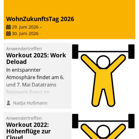
WohnZukunftsTag 2026
29. Juni 2026
–
30. Juni 2026
Anwendertreffen
Workout 2025: Work
Deload
In entspannter
Atmosphäre findet am 6.
und 7. Mai Datatrains
Netzwerk-Event im
Kunden- und Partnerkreis
Nadja Hußmann
statt. Zentrale Frage: Wie
lassen sich
Anwendertreffen
Mammutprojekte
Workout 2022:
meistern und Workloads
Höhenflüge zur
Cloud
wuppen – bei zunehmend