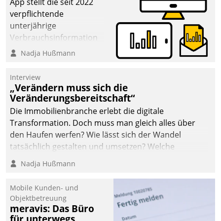
App stellt die seit 2022
verpflichtende
unterjährige
Verbrauchsinformation
schnell, zuverlässig und
Nadja Hußmann
leicht bekömmlich bereit:
Die monatlichen
Interview
Mitteilungen zum
„Verändern muss sich die
Veränderungsbereitschaft“
Heizungs- und
Wasserverbrauch gehen
Die Immobilienbranche erlebt die digitale
automatisiert, vollständig
Transformation. Doch muss man gleich alles über
und auf Wunsch über
den Haufen werfen? Wie lässt sich der Wandel
mehrere zuvor
tatsächlich gestalten und umsetzen? Welche
festgelegte
Argumente zählen wirklich?
Nadja Hußmann
Kommunikationswege bei
den Empfängern ein.
Mobile Kunden- und
Objektbetreuung
meravis: Das Büro
für unterwegs