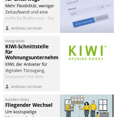
Mehr Flexibilität, weniger
Zeitaufwand und eine
einfache Bedienung - das
verspricht das aktuelle
Andreas Lerchner
Cockpit für mobile
Mitarbeiter von
Integration
Datatrain. Die meravis
KIWI-Schnittstelle
Wohnungsbau- und
für
Immobilien GmbH hat
Wohnungsunternehmen
sich dabei für den Betrieb
KIWI, der Anbieter für
der Lösung über die SAP
digitalen Türzugang,
Cloud Platform
kooperiert mit dem
entschieden - als erstes
Beratungs- und
Andreas Lerchner
Unternehmen am
Softwareentwicklungshaus
Wohnungsmarkt.
Datatrain.
Kunden-Story
Fliegender Wechsel
Um kostspielige