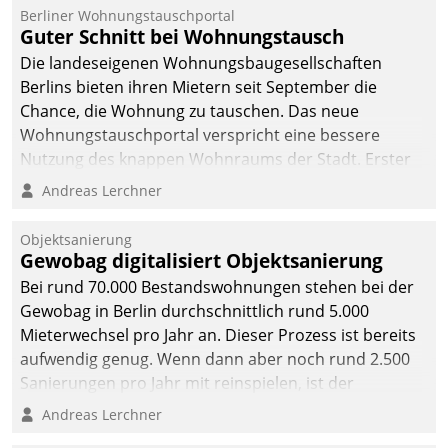
Berliner Wohnungstauschportal
Guter Schnitt bei Wohnungstausch
Die landeseigenen Wohnungsbaugesellschaften
Berlins bieten ihren Mietern seit September die
Chance, die Wohnung zu tauschen. Das neue
Wohnungstauschportal verspricht eine bessere
Nutzung des knappen Wohnraums der Stadt. Erster
Anwendungsfall für Datatrains Lösung API-Hub mit
Andreas Lerchner
Schnittstellen zu den ERP-Systemen der
Unternehmen.
Objektsanierung
Gewobag digitalisiert Objektsanierung
Bei rund 70.000 Bestandswohnungen stehen bei der
Gewobag in Berlin durchschnittlich rund 5.000
Mieterwechsel pro Jahr an. Dieser Prozess ist bereits
aufwendig genug. Wenn dann aber noch rund 2.500
Sanierungen pro Jahr mit reinspielen, ist der
Betreuungs- und Organisationsaufwand immens. Im
Andreas Lerchner
Rahmen ihrer Digitalisierungsstrategie hat das