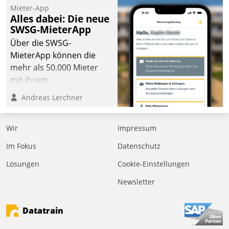
Mieter-App
Alles dabei: Die neue
SWSG-MieterApp
Über die SWSG-
MieterApp können die
mehr als 50.000 Mieter
mit ihrem
Wohnungsunternehmen
Andreas Lerchner
kommunizieren, auf dem
Laufenden bleiben, Daten
Wir
Impressum
einsehen und ändern
oder
Im Fokus
Datenschutz
Schadensmeldungen
Lösungen
Cookie-Einstellungen
abgeben – rund um die
Uhr.
Newsletter
Datatrain