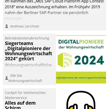
im Rahmen des „MEE SAP Cloud Platform App Contest
2018“ eine Auszeichnung erhalten. Im Frühjahr 2019
nahm der Berliner SAP-Partner sie persönlich
entgegen.
Andreas Lerchner
Betriebskostenabrechnung
Siegerteams
„Digitalpioniere der
Wohnungswirtschaft
2024“ gekürt
Wohnungswirtschaftliche
Vorreiter für den Weg in
DW Die
eine digitale Zukunft zu
Wohnungswirtschaft
finden, ist das Ziel des
Awards „Digitalpioniere
Cockpit für telefonischen
der
Mieterservice
Wohnungswirtschaft“.
Alles auf dem
Bewerben können sich
Schirm