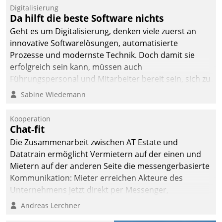
befolgt werden.
Digitalisierung
Da hilft die beste Software nichts
Geht es um Digitalisierung, denken viele zuerst an
innovative Softwarelösungen, automatisierte
Prozesse und modernste Technik. Doch damit sie
erfolgreich sein kann, müssen auch
Führungspersonal und Mitarbeiter bereit sein, sich zu
verändern und anzupassen, sonst werden sie an ihr
Sabine Wiedemann
scheitern.
Kooperation
Chat-fit
Die Zusammenarbeit zwischen AT Estate und
Datatrain ermöglicht Vermietern auf der einen und
Mietern auf der anderen Seite die messengerbasierte
Kommunikation: Mieter erreichen Akteure des
Unternehmens jetzt direkt per Messenger,
Mitarbeiter oder Dienstleister empfangen oder
Andreas Lerchner
versenden die Nachrichten via Cockpit.