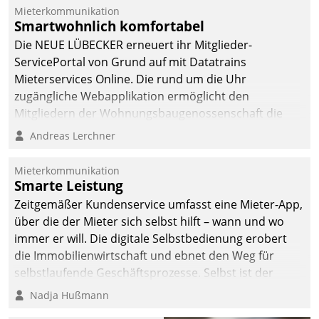
von AktivBo und
Mieterkommunikation
Datatrain ermöglicht
Smartwohnlich komfortabel
automatisiert ausgelöste,
Die NEUE LÜBECKER erneuert ihr Mitglieder-
zielgerichtete
ServicePortal von Grund auf mit Datatrains
Mieterbefragungen – eine
Mieterservices Online. Die rund um die Uhr
starke Grundlage für
zugängliche Webapplikation ermöglicht den
intelligente,
Mitgliedern der Wohnungs­bau­genossenschaft die
datengestützte
Kontaktaufnahme per Smartphone, Tablet oder PC.
Andreas Lerchner
Entscheidungen.
Mieterkommunikation
Smarte Leistung
Zeitgemäßer Kundenservice umfasst eine Mieter-App,
über die der Mieter sich selbst hilft – wann und wo
immer er will. Die digitale Selbstbedienung erobert
die Immobilienwirtschaft und ebnet den Weg für
selbstlaufende Geschäftsprozesse. Selbst ist der
Kunde und smart der Serviceanbieter.
Nadja Hußmann