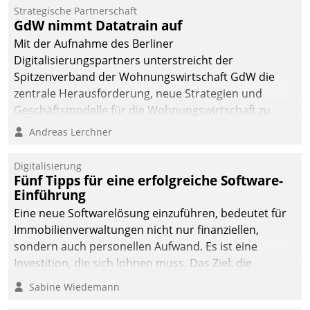
kommunale Wohnungsbauunternehmen daher
Strategische Partnerschaft
gemeinsam mit der Berliner Datatrain GmbH den
GdW nimmt Datatrain auf
Teilprozess der Objektsanierung digitalisiert.
Mit der Aufnahme des Berliner
Digitalisierungspartners unterstreicht der
Spitzenverband der Wohnungswirtschaft GdW die
zentrale Herausforderung, neue Strategien und
Geschäftsmodelle für die Wohnungswirtschaft zu
entwickeln.
Andreas Lerchner
Digitalisierung
Fünf Tipps für eine erfolgreiche Software-
Einführung
Eine neue Softwarelösung einzuführen, bedeutet für
Immobilienverwaltungen nicht nur finanziellen,
sondern auch personellen Aufwand. Es ist eine
Investition, die sich lohnen muss. Das Ziel: die
nachhaltige Optimierung der Geschäftsabläufe. Damit
Sabine Wiedemann
dieses Ziel erreicht wird, sollten einige Grundregeln