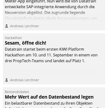
Mieter-App eingeführt. Nun wird die von Datatrain
entwickelte SAP-integrierte Anwendung durch die
Neuversion abgelöst. Die zugrunde liegende
Cloudplattform bietet ideale Voraussetzungen, um
die Funktionalität der App zu erweitern und weitere
Andreas Lerchner
innovative Apps, auch von Drittanbietern, in SAP zu
integrieren.
Hackathon
Sesam, öffne dich!
Datatrain startet beim ersten KIWI Platform
Hackathon am 10. und 11. September in einem von
drei PropTech-Teams und landet auf Platz 1.
Andreas Lerchner
Bestandsdaten
Mehr Wert auf den Datenbestand legen
Ein belastbarer Datenbestand zu ihren Objekten