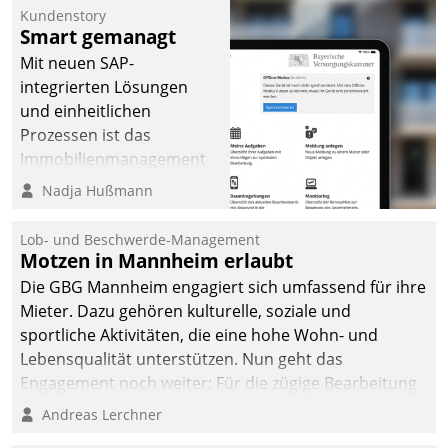
Kundenstory
Smart gemanagt
Mit neuen SAP-
integrierten Lösungen
und einheitlichen
Prozessen ist das
Immobilienmanagement
der Bayerischen
Nadja Hußmann
Versorgungskammer im
Ressort Kapitalanlage für
Lob- und Beschwerde-Management
künftige Aufgaben und
Motzen in Mannheim erlaubt
Herausforderungen
Die GBG Mannheim engagiert sich umfassend für ihre
gerüstet.
Mieter. Dazu gehören kulturelle, soziale und
sportliche Aktivitäten, die eine hohe Wohn- und
Lebensqualität unterstützen. Nun geht das
Engagement noch weiter: Für die zügige Bearbeitung
von Beschwerden – oder Lob – richtet das
Andreas Lerchner
Unternehmen mit Datatrains Applikation fürs Lob-