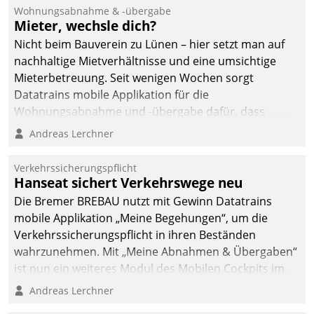
und Beschwerde-Management einen eigenen Kanal
Wohnungsabnahme & -übergabe
ein.
Mieter, wechsle dich?
Nicht beim Bauverein zu Lünen – hier setzt man auf
nachhaltige Mietverhältnisse und eine umsichtige
Mieterbetreuung. Seit wenigen Wochen sorgt
Datatrains mobile Applikation für die
Wohnungsabnahme und -übergabe dafür, dass
Mieter wohlgeordnet kommen und, so es sein muss,
Andreas Lerchner
gehen können.
Verkehrssicherungspflicht
Hanseat sichert Verkehrswege neu
Die Bremer BREBAU nutzt mit Gewinn Datatrains
mobile Applikation „Meine Begehungen“, um die
Verkehrssicherungspflicht in ihren Beständen
wahrzunehmen. Mit „Meine Abnahmen & Übergaben“
ist nun ein weiteres Modul des Mobilen Cockpits im
Einsatz.
Andreas Lerchner