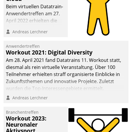
anspruchsvollen
Beim virtuellen Datatrain-
Aufgaben und
Anwendertreffen am 27.
abnehmendem
April 2022 erhielten die
Nachwuchs?
Teilnehmerinnen und
Andreas Lerchner
Teilnehmer kurzweilige
Einblicke in innovative
Anwendertreffen
Cloud-Strategien und -
Workout 2021: Digital Diversity
Lösungen mit hohem
Am 28. April 2021 fand Datatrains 11. Workout statt,
Zukunftspotenzial.
diesmal als rein virtuelle Veranstaltung. Über 100
Teilnehmer erhielten straff organisierte Einblicke in
Zukunftsthemen und innovative Projekte. Zuletzt
wurden die Top-Interessengebiete ermittelt.
Andreas Lerchner
Branchentreffen
Workout 2023:
Neuronaler
Aktivsport