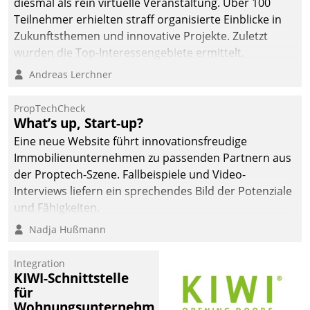
diesmal als rein virtuelle Veranstaltung. Über 100
Teilnehmer erhielten straff organisierte Einblicke in
Zukunftsthemen und innovative Projekte. Zuletzt
wurden die Top-Interessengebiete ermittelt.
Andreas Lerchner
PropTechCheck
What’s up, Start-up?
Eine neue Website führt innovationsfreudige
Immobilienunternehmen zu passenden Partnern aus
der Proptech-Szene. Fallbeispiele und Video-
Interviews liefern ein sprechendes Bild der Potenziale
und Fähigkeiten.
Nadja Hußmann
Integration
KIWI-Schnittstelle
für
Wohnungsunternehmen