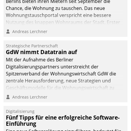
Berlins bieten ihren Mietern seit September die
Chance, die Wohnung zu tauschen. Das neue
Wohnungstauschportal verspricht eine bessere
Nutzung des knappen Wohnraums der Stadt. Erster
Anwendungsfall für Datatrains Lösung API-Hub mit
Andreas Lerchner
Schnittstellen zu den ERP-Systemen der
Unternehmen.
Strategische Partnerschaft
GdW nimmt Datatrain auf
Mit der Aufnahme des Berliner
Digitalisierungspartners unterstreicht der
Spitzenverband der Wohnungswirtschaft GdW die
zentrale Herausforderung, neue Strategien und
Geschäftsmodelle für die Wohnungswirtschaft zu
entwickeln.
Andreas Lerchner
Digitalisierung
Fünf Tipps für eine erfolgreiche Software-
Einführung