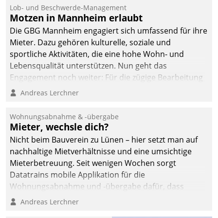
Ressort Kapitalanlage für
Lob- und Beschwerde-Management
künftige Aufgaben und
Motzen in Mannheim erlaubt
Herausforderungen
Die GBG Mannheim engagiert sich umfassend für ihre
gerüstet.
Mieter. Dazu gehören kulturelle, soziale und
sportliche Aktivitäten, die eine hohe Wohn- und
Lebensqualität unterstützen. Nun geht das
Engagement noch weiter: Für die zügige Bearbeitung
von Beschwerden – oder Lob – richtet das
Andreas Lerchner
Unternehmen mit Datatrains Applikation fürs Lob-
und Beschwerde-Management einen eigenen Kanal
Wohnungsabnahme & -übergabe
ein.
Mieter, wechsle dich?
Nicht beim Bauverein zu Lünen – hier setzt man auf
nachhaltige Mietverhältnisse und eine umsichtige
Mieterbetreuung. Seit wenigen Wochen sorgt
Datatrains mobile Applikation für die
Wohnungsabnahme und -übergabe dafür, dass
Mieter wohlgeordnet kommen und, so es sein muss,
Andreas Lerchner
gehen können.