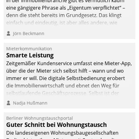
In der Immobilienbranche gibt es vermutlich kaum
von AktivBo und
eine gängigere Phrase als „Eigentum verpflichtet“ –
Datatrain ermöglicht
denn die steht bereits im Grundgesetz. Das klingt
automatisiert ausgelöste,
einfach und eindeutig, ist aber alles andere, wie
zielgerichtete
Branchenbeschäftigte wissen. Denn mit der
Mieterbefragungen – eine
Jörn Beckmann
Verantwortung folgen Verpflichtungen.
starke Grundlage für
intelligente,
Mieterkommunikation
datengestützte
Smarte Leistung
Entscheidungen.
Zeitgemäßer Kundenservice umfasst eine Mieter-App,
über die der Mieter sich selbst hilft – wann und wo
immer er will. Die digitale Selbstbedienung erobert
die Immobilienwirtschaft und ebnet den Weg für
selbstlaufende Geschäftsprozesse. Selbst ist der
Kunde und smart der Serviceanbieter.
Nadja Hußmann
Berliner Wohnungstauschportal
Guter Schnitt bei Wohnungstausch
Die landeseigenen Wohnungsbaugesellschaften