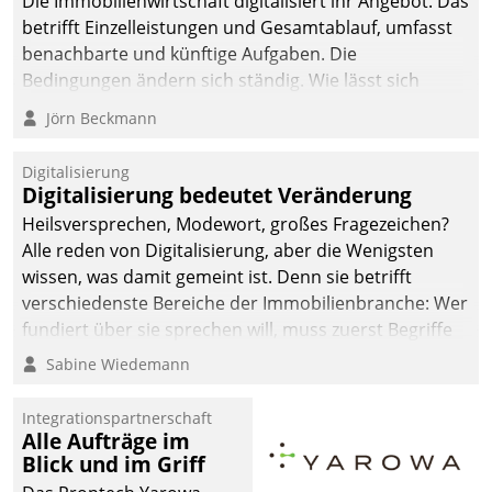
Die Immobilienwirtschaft digitalisiert ihr Angebot. Das
betrifft Einzelleistungen und Gesamtablauf, umfasst
benachbarte und künftige Aufgaben. Die
Bedingungen ändern sich ständig. Wie lässt sich
technisch die Kontrolle wahren und zugleich Freiraum
Jörn Beckmann
fürs Wachsen öffnen?
Digitalisierung
Digitalisierung bedeutet Veränderung
Heilsversprechen, Modewort, großes Fragezeichen?
Alle reden von Digitalisierung, aber die Wenigsten
wissen, was damit gemeint ist. Denn sie betrifft
verschiedenste Bereiche der Immobilienbranche: Wer
fundiert über sie sprechen will, muss zuerst Begriffe
klären. Ein Aspekt ist die betriebliche Optimierung:
Sabine Wiedemann
Moderne Softwarelösungen ermöglichen große
Einsparungen durch optimierte und automatisierte
Integrationspartnerschaft
Prozesse. Doch man darf nicht zu viel erwarten: Allein
Alle Aufträge im
Blick und im Griff
mit der Einführung einer neuen Software ist es nicht
getan. Die Digitalisierung erfordert von Unternehmen