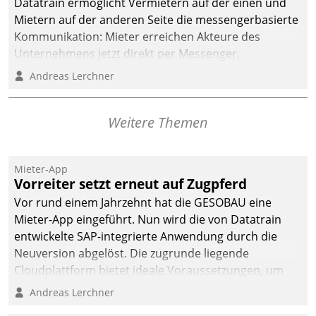
Datatrain ermöglicht Vermietern auf der einen und
Mietern auf der anderen Seite die messengerbasierte
Kommunikation: Mieter erreichen Akteure des
Unternehmens jetzt direkt per Messenger,
Mitarbeiter oder Dienstleister empfangen oder
Andreas Lerchner
versenden die Nachrichten via Cockpit.
Weitere Themen
Mieter-App
Vorreiter setzt erneut auf Zugpferd
Vor rund einem Jahrzehnt hat die GESOBAU eine
Mieter-App eingeführt. Nun wird die von Datatrain
entwickelte SAP-integrierte Anwendung durch die
Neuversion abgelöst. Die zugrunde liegende
Cloudplattform bietet ideale Voraussetzungen, um
die Funktionalität der App zu erweitern und weitere
Andreas Lerchner
innovative Apps, auch von Drittanbietern, in SAP zu