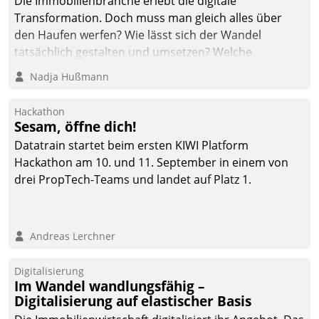
Die Immobilienbranche erlebt die digitale
automatisiert, vollständig
Transformation. Doch muss man gleich alles über
und auf Wunsch über
den Haufen werfen? Wie lässt sich der Wandel
mehrere zuvor
tatsächlich gestalten und umsetzen? Welche
festgelegte
Argumente zählen wirklich?
Nadja Hußmann
Kommunikationswege bei
den Empfängern ein.
Hackathon
Sesam, öffne dich!
Datatrain startet beim ersten KIWI Platform
Hackathon am 10. und 11. September in einem von
drei PropTech-Teams und landet auf Platz 1.
Andreas Lerchner
Digitalisierung
Im Wandel wandlungsfähig –
Digitalisierung auf elastischer Basis