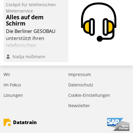
Cockpit für telefonischen
der
Mieterservice
Wohnungswirtschaft“.
Alles auf dem
Bewerben können sich
Schirm
dafür ein Team
Die Berliner GESOBAU
bestehend aus
unterstützt ihren
Wohnungsunternehmen
telefonischen
und PropTech.
Mieterservice mit einem
Nadja Hußmann
digitalen Cockpit, das
situationsbezogen
passende Fragen und
Wir
Impressum
Schlagworte auswirft.
Im Fokus
Datenschutz
Eine intuitive
Dialogführung ermöglicht
Lösungen
Cookie-Einstellungen
dem externen
Newsletter
Serviceteam, Anrufe von
Mietenden zügiger und
Datatrain
effizienter zu bearbeiten.