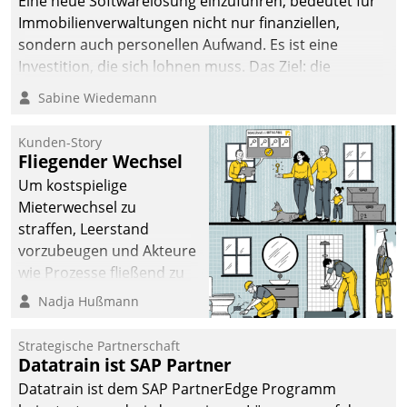
Eine neue Softwarelösung einzuführen, bedeutet für
Immobilienverwaltungen nicht nur finanziellen,
sondern auch personellen Aufwand. Es ist eine
Investition, die sich lohnen muss. Das Ziel: die
nachhaltige Optimierung der Geschäftsabläufe. Damit
Sabine Wiedemann
dieses Ziel erreicht wird, sollten einige Grundregeln
befolgt werden.
Kunden-Story
Fliegender Wechsel
Um kostspielige
Mieterwechsel zu
straffen, Leerstand
vorzubeugen und Akteure
wie Prozesse fließend zu
vernetzen, nutzt die
Nadja Hußmann
Berliner Gewobag seit
Jahresbeginn eine
Strategische Partnerschaft
Überblick, Einsicht und
Datatrain ist SAP Partner
Eingriff bietende Lösung.
Datatrain ist dem SAP PartnerEdge Programm
Zur Entwicklung setzte