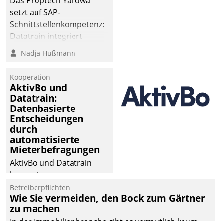
Das Proptech Yarowa
die Bereitschaft, sich zu überprüfen, zu hinterfragen
setzt auf SAP-
und zu verändern.
Schnittstellenkompetenz:
Datatrain integriert
Yarowas Portal zur
Nadja Hußmann
Vergabe und Verwaltung
von Aufträgen der
Kooperation
operativen
AktivBo und
Instandhaltung in die
Datatrain:
Datenbasierte
SAP-Systemlandschaft
Entscheidungen
deutscher
durch
Wohnungsunternehmen
automatisierte
– und beschleunigt damit
Mieterbefragungen
den Weg vom
AktivBo und Datatrain
Mieteranliegen zum
kooperieren –
Dienstleisterauftrag.
Immobilienunternehmen
Betreiberpflichten
Wie Sie vermeiden, den Bock zum Gärtner
profitieren: Die nahtlose
zu machen
Integration der Lösungen