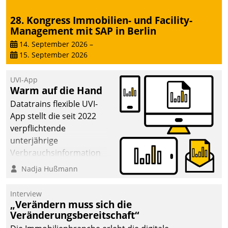
28. Kongress Immobilien- und Facility-
Management mit SAP in Berlin
14. September 2026
–
15. September 2026
UVI-App
Warm auf die Hand
Datatrains flexible UVI-
App stellt die seit 2022
verpflichtende
unterjährige
Verbrauchsinformation
schnell, zuverlässig und
Nadja Hußmann
leicht bekömmlich bereit:
Die monatlichen
Interview
Mitteilungen zum
„Verändern muss sich die
Veränderungsbereitschaft“
Heizungs- und
Wasserverbrauch gehen