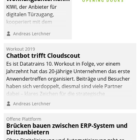
KIWI, der Anbieter für
digitalen Türzugang,
kooperiert mit dem
Beratungs- und
Andreas Lerchner
Softwareentwicklungshaus
Datatrain.
Workout 2019
Chatbot trifft Cloudscout
Es ist Datatrains 10. Workout in Folge, vor einem
Jahrzehnt hat das 20-jährige Unternehmen das erste
Anwendertreffen organisiert. Beiträge und Besucher
haben sich verdoppelt, diesmal sind viele Partner
dabei – klares Zeichen für die strategische
Fokussierung auf den Kunden.
Andreas Lerchner
Offene Plattform
Brücken bauen zwischen ERP-System und
Drittanbietern