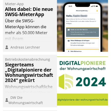
Mieter-App
Alles dabei: Die neue
SWSG-MieterApp
Über die SWSG-
MieterApp können die
mehr als 50.000 Mieter
mit ihrem
Wohnungsunternehmen
Andreas Lerchner
kommunizieren, auf dem
Laufenden bleiben, Daten
Betriebskostenabrechnung
einsehen und ändern
Siegerteams
oder
„Digitalpioniere der
Wohnungswirtschaft
Schadensmeldungen
2024“ gekürt
abgeben – rund um die
Uhr.
Wohnungswirtschaftliche
Vorreiter für den Weg in
DW Die
eine digitale Zukunft zu
Wohnungswirtschaft
finden, ist das Ziel des
Awards „Digitalpioniere