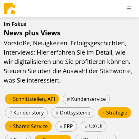
Im Fokus
News plus Views
Vorstöße, Neuigkeiten, Erfolgsgeschichten,
Interviews: Hier erfahren Sie im Detail, wie
wir digitalisieren und Sie profitieren können.
Steuern Sie über die Auswahl der Stichworte,
was Sie interessiert.
×
Schnittstellen, API
#
Kundenservice
#
Kundenstory
#
Drittsysteme
×
Strategie
×
Shared Service
#
ERP
#
UX/UI