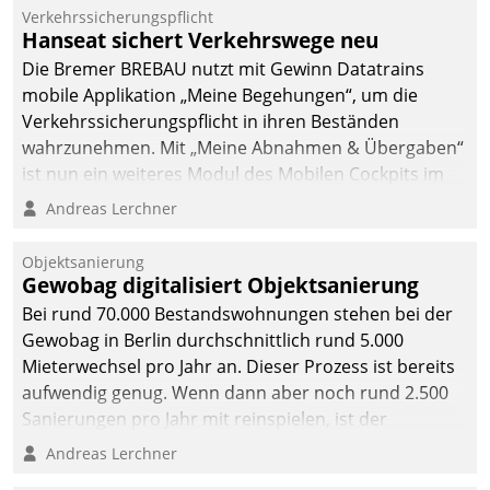
Verkehrssicherungspflicht
Hanseat sichert Verkehrswege neu
Die Bremer BREBAU nutzt mit Gewinn Datatrains
mobile Applikation „Meine Begehungen“, um die
Verkehrssicherungspflicht in ihren Beständen
wahrzunehmen. Mit „Meine Abnahmen & Übergaben“
ist nun ein weiteres Modul des Mobilen Cockpits im
Einsatz.
Andreas Lerchner
Objektsanierung
Gewobag digitalisiert Objektsanierung
Bei rund 70.000 Bestandswohnungen stehen bei der
Gewobag in Berlin durchschnittlich rund 5.000
Mieterwechsel pro Jahr an. Dieser Prozess ist bereits
aufwendig genug. Wenn dann aber noch rund 2.500
Sanierungen pro Jahr mit reinspielen, ist der
Betreuungs- und Organisationsaufwand immens. Im
Andreas Lerchner
Rahmen ihrer Digitalisierungsstrategie hat das