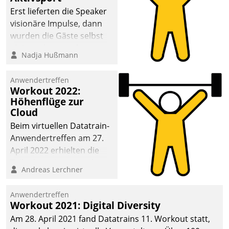
anspruchsvollen
Erst lieferten die Speaker
Aufgaben und
visionäre Impulse, dann
abnehmendem
wurden die Gäste selbst
Nachwuchs?
aktiv und sammelten
Nadja Hußmann
methodisch
Vernetzungsideen fürs
Anwendertreffen
Quartier. Dazwischen
Workout 2022:
zeigte Datatrain, was es
Höhenflüge zur
Neues zu bieten hat.
Cloud
Beim virtuellen Datatrain-
Anwendertreffen am 27.
April 2022 erhielten die
Teilnehmerinnen und
Andreas Lerchner
Teilnehmer kurzweilige
Einblicke in innovative
Anwendertreffen
Cloud-Strategien und -
Workout 2021: Digital Diversity
Lösungen mit hohem
Am 28. April 2021 fand Datatrains 11. Workout statt,
Zukunftspotenzial.