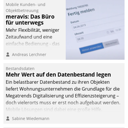
Mobile Kunden- und
Objektbetreuung
meravis: Das Büro
für unterwegs
Mehr Flexibilität, weniger
Zeitaufwand und eine
einfache Bedienung - das
verspricht das aktuelle
Andreas Lerchner
Cockpit für mobile
Mitarbeiter von
Bestandsdaten
Datatrain. Die meravis
Mehr Wert auf den Datenbestand legen
Wohnungsbau- und
Ein belastbarer Datenbestand zu ihren Objekten
Immobilien GmbH hat
liefert Wohnungsunternehmen die Grundlage für die
sich dabei für den Betrieb
Megatrends Digitalisierung und Effizienzsteigerung –
der Lösung über die SAP
doch vielerorts muss er erst noch aufgebaut werden.
Cloud Platform
Mobile Lösungen sind dabei eine große Hilfe.
entschieden - als erstes
Sabine Wiedemann
Unternehmen am
Wohnungsmarkt.