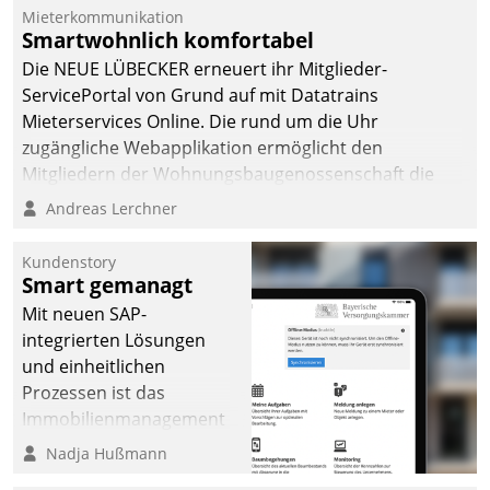
integrieren.
Mieterkommunikation
Smartwohnlich komfortabel
Die NEUE LÜBECKER erneuert ihr Mitglieder-
ServicePortal von Grund auf mit Datatrains
Mieterservices Online. Die rund um die Uhr
zugängliche Webapplikation ermöglicht den
Mitgliedern der Wohnungs­bau­genossenschaft die
Kontaktaufnahme per Smartphone, Tablet oder PC.
Andreas Lerchner
Kundenstory
Smart gemanagt
Mit neuen SAP-
integrierten Lösungen
und einheitlichen
Prozessen ist das
Immobilienmanagement
der Bayerischen
Nadja Hußmann
Versorgungskammer im