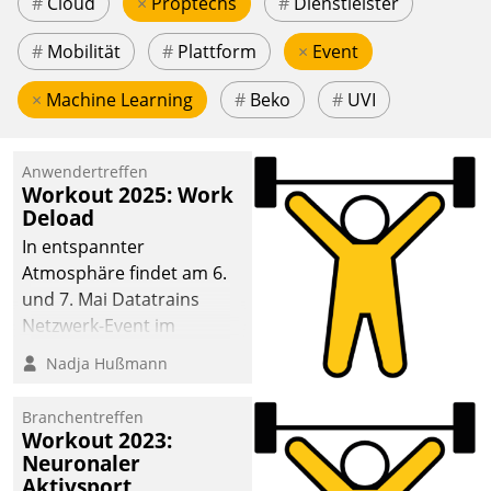
#
Cloud
×
Proptechs
#
Dienstleister
#
Mobilität
#
Plattform
×
Event
×
Machine Learning
#
Beko
#
UVI
Anwendertreffen
Workout 2025: Work
Deload
In entspannter
Atmosphäre findet am 6.
und 7. Mai Datatrains
Netzwerk-Event im
Kunden- und Partnerkreis
Nadja Hußmann
statt. Zentrale Frage: Wie
lassen sich
Branchentreffen
Mammutprojekte
Workout 2023:
meistern und Workloads
Neuronaler
Aktivsport
wuppen – bei zunehmend