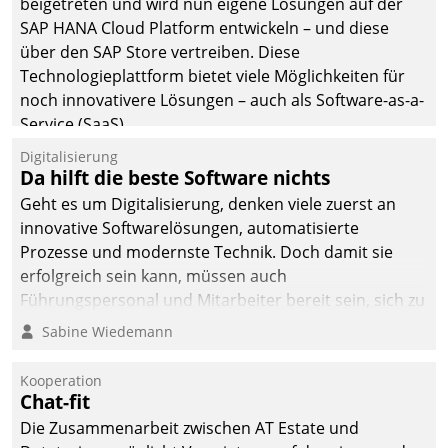
beigetreten und wird nun eigene Lösungen auf der
man auf
SAP HANA Cloud Platform entwickeln – und diese
Cloudtechnologie,
über den SAP Store vertreiben. Diese
bewährte und Startup-
Technologieplattform bietet viele Möglichkeiten für
Partner sowie erstmals
noch innovativere Lösungen – auch als Software-as-a-
agile Projektmethoden.
Service (SaaS).
Digitalisierung
Da hilft die beste Software nichts
Geht es um Digitalisierung, denken viele zuerst an
innovative Softwarelösungen, automatisierte
Prozesse und modernste Technik. Doch damit sie
erfolgreich sein kann, müssen auch
Führungspersonal und Mitarbeiter bereit sein, sich zu
verändern und anzupassen, sonst werden sie an ihr
Sabine Wiedemann
scheitern.
Kooperation
Chat-fit
Die Zusammenarbeit zwischen AT Estate und