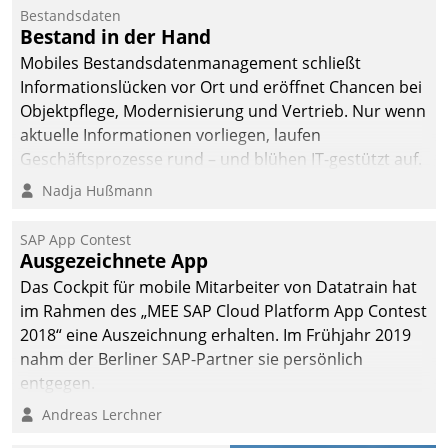
kommunale Wohnungsbauunternehmen daher
Bestandsdaten
gemeinsam mit der Berliner Datatrain GmbH den
Bestand in der Hand
Teilprozess der Objektsanierung digitalisiert.
Mobiles Bestandsdatenmanagement schließt
Informationslücken vor Ort und eröffnet Chancen bei
Objektpflege, Modernisierung und Vertrieb. Nur wenn
aktuelle Informationen vorliegen, laufen
Geschäftsprozesse rund – und blühen IT-gestützt auf.
Nadja Hußmann
SAP App Contest
Ausgezeichnete App
Das Cockpit für mobile Mitarbeiter von Datatrain hat
im Rahmen des „MEE SAP Cloud Platform App Contest
2018“ eine Auszeichnung erhalten. Im Frühjahr 2019
nahm der Berliner SAP-Partner sie persönlich
entgegen.
Andreas Lerchner