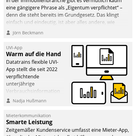
In der Immobilienbranche gibt es vermutlich kaum
von AktivBo und
eine gängigere Phrase als „Eigentum verpflichtet“ –
Datatrain ermöglicht
denn die steht bereits im Grundgesetz. Das klingt
automatisiert ausgelöste,
einfach und eindeutig, ist aber alles andere, wie
zielgerichtete
Branchenbeschäftigte wissen. Denn mit der
Mieterbefragungen – eine
Jörn Beckmann
Verantwortung folgen Verpflichtungen.
starke Grundlage für
intelligente,
UVI-App
datengestützte
Warm auf die Hand
Entscheidungen.
Datatrains flexible UVI-
App stellt die seit 2022
verpflichtende
unterjährige
Verbrauchsinformation
schnell, zuverlässig und
Nadja Hußmann
leicht bekömmlich bereit:
Die monatlichen
Mieterkommunikation
Mitteilungen zum
Smarte Leistung
Heizungs- und
Zeitgemäßer Kundenservice umfasst eine Mieter-App,
Wasserverbrauch gehen