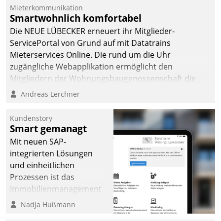
integrieren.
Mieterkommunikation
Smartwohnlich komfortabel
Die NEUE LÜBECKER erneuert ihr Mitglieder-
ServicePortal von Grund auf mit Datatrains
Mieterservices Online. Die rund um die Uhr
zugängliche Webapplikation ermöglicht den
Mitgliedern der Wohnungs­bau­genossenschaft die
Kontaktaufnahme per Smartphone, Tablet oder PC.
Andreas Lerchner
Kundenstory
Smart gemanagt
Mit neuen SAP-
integrierten Lösungen
und einheitlichen
Prozessen ist das
Immobilienmanagement
der Bayerischen
Nadja Hußmann
Versorgungskammer im