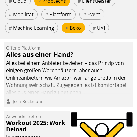
#
Cloud
×
Proptechs
#
Dienstleister
#
Mobilität
#
Plattform
#
Event
#
Machine Learning
×
Beko
#
UVI
Offene Plattform
Alles aus einer Hand?
Alles bei einem Anbieter beziehen – das Prinzip von
einigen großen Warenhäusern, aber auch
Onlineanbietern wie Amazon war lange Credo in der
Wohnungswirtschaft. Zugegeben, es ist komfortabel
alles aus einer Hand zu beziehen...
Jörn Beckmann
Anwendertreffen
Workout 2025: Work
Deload