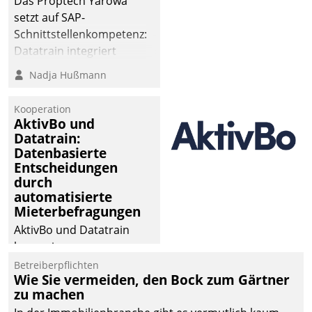
Das Proptech Yarowa
setzt auf SAP-
Schnittstellenkompetenz:
Datatrain integriert
Yarowas Portal zur
Nadja Hußmann
Vergabe und Verwaltung
von Aufträgen der
Kooperation
operativen
AktivBo und
Instandhaltung in die
Datatrain:
Datenbasierte
SAP-Systemlandschaft
Entscheidungen
deutscher
durch
Wohnungsunternehmen
automatisierte
– und beschleunigt damit
Mieterbefragungen
den Weg vom
AktivBo und Datatrain
Mieteranliegen zum
kooperieren –
Dienstleisterauftrag.
Immobilienunternehmen
Betreiberpflichten
Wie Sie vermeiden, den Bock zum Gärtner
profitieren: Die nahtlose
zu machen
Integration der Lösungen