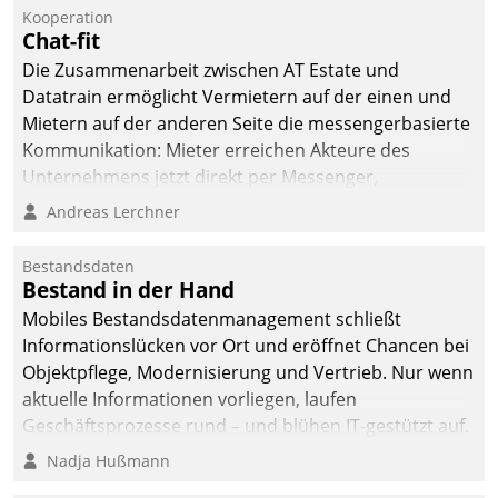
kommunale Wohnungsbauunternehmen daher
Kooperation
gemeinsam mit der Berliner Datatrain GmbH den
Chat-fit
Teilprozess der Objektsanierung digitalisiert.
Die Zusammenarbeit zwischen AT Estate und
Datatrain ermöglicht Vermietern auf der einen und
Mietern auf der anderen Seite die messengerbasierte
Kommunikation: Mieter erreichen Akteure des
Unternehmens jetzt direkt per Messenger,
Mitarbeiter oder Dienstleister empfangen oder
Andreas Lerchner
versenden die Nachrichten via Cockpit.
Bestandsdaten
Bestand in der Hand
Mobiles Bestandsdatenmanagement schließt
Informationslücken vor Ort und eröffnet Chancen bei
Objektpflege, Modernisierung und Vertrieb. Nur wenn
aktuelle Informationen vorliegen, laufen
Geschäftsprozesse rund – und blühen IT-gestützt auf.
Nadja Hußmann