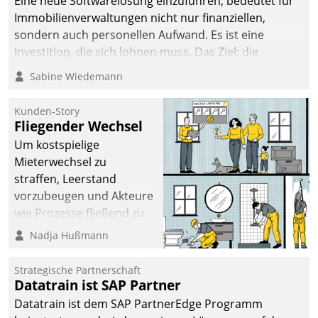
Eine neue Softwarelösung einzuführen, bedeutet für
Immobilienverwaltungen nicht nur finanziellen,
sondern auch personellen Aufwand. Es ist eine
Investition, die sich lohnen muss. Das Ziel: die
nachhaltige Optimierung der Geschäftsabläufe. Damit
Sabine Wiedemann
dieses Ziel erreicht wird, sollten einige Grundregeln
befolgt werden.
Kunden-Story
Fliegender Wechsel
Um kostspielige
Mieterwechsel zu
straffen, Leerstand
vorzubeugen und Akteure
wie Prozesse fließend zu
vernetzen, nutzt die
Nadja Hußmann
Berliner Gewobag seit
Jahresbeginn eine
Strategische Partnerschaft
Überblick, Einsicht und
Datatrain ist SAP Partner
Eingriff bietende Lösung.
Datatrain ist dem SAP PartnerEdge Programm
Zur Entwicklung setzte