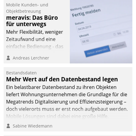
Mobile Kunden- und
Objektbetreuung
meravis: Das Büro
für unterwegs
Mehr Flexibilität, weniger
Zeitaufwand und eine
einfache Bedienung - das
verspricht das aktuelle
Andreas Lerchner
Cockpit für mobile
Mitarbeiter von
Bestandsdaten
Datatrain. Die meravis
Mehr Wert auf den Datenbestand legen
Wohnungsbau- und
Ein belastbarer Datenbestand zu ihren Objekten
Immobilien GmbH hat
liefert Wohnungsunternehmen die Grundlage für die
sich dabei für den Betrieb
Megatrends Digitalisierung und Effizienzsteigerung –
der Lösung über die SAP
doch vielerorts muss er erst noch aufgebaut werden.
Cloud Platform
Mobile Lösungen sind dabei eine große Hilfe.
entschieden - als erstes
Sabine Wiedemann
Unternehmen am
Wohnungsmarkt.