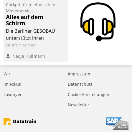
Laufenden bleiben, Daten
Cockpit für telefonischen
einsehen und ändern
Mieterservice
oder
Alles auf dem
Schirm
Schadensmeldungen
abgeben – rund um die
Die Berliner GESOBAU
Uhr.
unterstützt ihren
telefonischen
Mieterservice mit einem
Nadja Hußmann
digitalen Cockpit, das
situationsbezogen
passende Fragen und
Wir
Impressum
Schlagworte auswirft.
Im Fokus
Datenschutz
Eine intuitive
Dialogführung ermöglicht
Lösungen
Cookie-Einstellungen
dem externen
Newsletter
Serviceteam, Anrufe von
Mietenden zügiger und
Datatrain
effizienter zu bearbeiten.