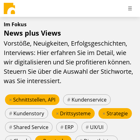
Im Fokus
News plus Views
Vorstöße, Neuigkeiten, Erfolgsgeschichten,
Interviews: Hier erfahren Sie im Detail, wie
wir digitalisieren und Sie profitieren können.
Steuern Sie über die Auswahl der Stichworte,
was Sie interessiert.
×
Schnittstellen, API
#
Kundenservice
#
Kundenstory
×
Drittsysteme
×
Strategie
#
Shared Service
#
ERP
#
UX/UI