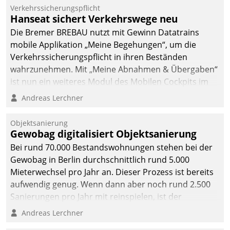
Verkehrssicherungspflicht
Hanseat sichert Verkehrswege neu
Die Bremer BREBAU nutzt mit Gewinn Datatrains
mobile Applikation „Meine Begehungen“, um die
Verkehrssicherungspflicht in ihren Beständen
wahrzunehmen. Mit „Meine Abnahmen & Übergaben“
ist nun ein weiteres Modul des Mobilen Cockpits im
Einsatz.
Andreas Lerchner
Objektsanierung
Gewobag digitalisiert Objektsanierung
Bei rund 70.000 Bestandswohnungen stehen bei der
Gewobag in Berlin durchschnittlich rund 5.000
Mieterwechsel pro Jahr an. Dieser Prozess ist bereits
aufwendig genug. Wenn dann aber noch rund 2.500
Sanierungen pro Jahr mit reinspielen, ist der
Betreuungs- und Organisationsaufwand immens. Im
Andreas Lerchner
Rahmen ihrer Digitalisierungsstrategie hat das