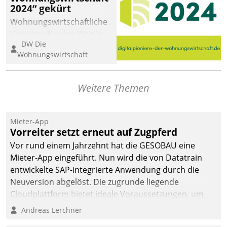
2024“ gekürt
Wohnungswirtschaftliche
Vorreiter für den Weg in
DW Die
eine digitale Zukunft zu
Wohnungswirtschaft
finden, ist das Ziel des
Awards „Digitalpioniere
der
Weitere Themen
Wohnungswirtschaft“.
Bewerben können sich
dafür ein Team
Mieter-App
Vorreiter setzt erneut auf Zugpferd
bestehend aus
Wohnungsunternehmen
Vor rund einem Jahrzehnt hat die GESOBAU eine
und PropTech.
Mieter-App eingeführt. Nun wird die von Datatrain
entwickelte SAP-integrierte Anwendung durch die
Neuversion abgelöst. Die zugrunde liegende
Cloudplattform bietet ideale Voraussetzungen, um
die Funktionalität der App zu erweitern und weitere
Andreas Lerchner
innovative Apps, auch von Drittanbietern, in SAP zu