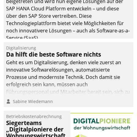
beigetreten und wird nun eigene Lösungen auf der
man auf
SAP HANA Cloud Platform entwickeln – und diese
Cloudtechnologie,
über den SAP Store vertreiben. Diese
bewährte und Startup-
Technologieplattform bietet viele Möglichkeiten für
Partner sowie erstmals
noch innovativere Lösungen – auch als Software-as-a-
agile Projektmethoden.
Service (SaaS).
Digitalisierung
Da hilft die beste Software nichts
Geht es um Digitalisierung, denken viele zuerst an
innovative Softwarelösungen, automatisierte
Prozesse und modernste Technik. Doch damit sie
erfolgreich sein kann, müssen auch
Führungspersonal und Mitarbeiter bereit sein, sich zu
verändern und anzupassen, sonst werden sie an ihr
Sabine Wiedemann
scheitern.
Betriebskostenabrechnung
Siegerteams
„Digitalpioniere der
Wohnungswirtschaft