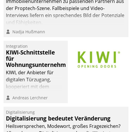
Immobilienunternehmen zu passenden Partnern aus
der Proptech-Szene. Fallbeispiele und Video-
Interviews liefern ein sprechendes Bild der Potenziale
und Fähigkeiten.
Nadja Hußmann
Integration
KIWI-Schnittstelle
für
Wohnungsunternehmen
KIWI, der Anbieter für
digitalen Türzugang,
kooperiert mit dem
Beratungs- und
Andreas Lerchner
Softwareentwicklungshaus
Datatrain.
Digitalisierung
Digitalisierung bedeutet Veränderung
Heilsversprechen, Modewort, großes Fragezeichen?