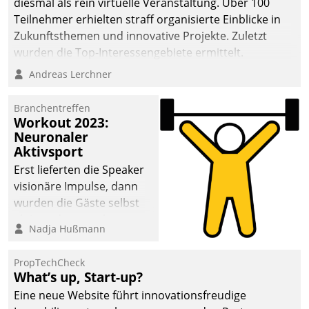
diesmal als rein virtuelle Veranstaltung. Über 100
Teilnehmer erhielten straff organisierte Einblicke in
Zukunftsthemen und innovative Projekte. Zuletzt
wurden die Top-Interessengebiete ermittelt.
Andreas Lerchner
Branchentreffen
Workout 2023:
Neuronaler
Aktivsport
Erst lieferten die Speaker
visionäre Impulse, dann
wurden die Gäste selbst
aktiv und sammelten
Nadja Hußmann
methodisch
Vernetzungsideen fürs
PropTechCheck
Quartier. Dazwischen
What’s up, Start-up?
zeigte Datatrain, was es
Eine neue Website führt innovationsfreudige
Neues zu bieten hat.