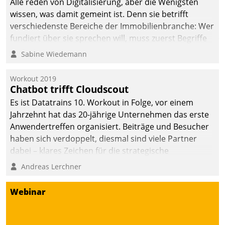
Alle reden von Digitalisierung, aber die Wenigsten
wissen, was damit gemeint ist. Denn sie betrifft
verschiedenste Bereiche der Immobilienbranche: Wer
fundiert über sie sprechen will, muss zuerst Begriffe
klären. Ein Aspekt ist die betriebliche Optimierung:
Sabine Wiedemann
Moderne Softwarelösungen ermöglichen große
Einsparungen durch optimierte und automatisierte
Workout 2019
Prozesse. Doch man darf nicht zu viel erwarten: Allein
Chatbot trifft Cloudscout
mit der Einführung einer neuen Software ist es nicht
Es ist Datatrains 10. Workout in Folge, vor einem
getan. Die Digitalisierung erfordert von Unternehmen
Jahrzehnt hat das 20-jährige Unternehmen das erste
die Bereitschaft, sich zu überprüfen, zu hinterfragen
Anwendertreffen organisiert. Beiträge und Besucher
und zu verändern.
haben sich verdoppelt, diesmal sind viele Partner
dabei – klares Zeichen für die strategische
Fokussierung auf den Kunden.
Andreas Lerchner
Webinar