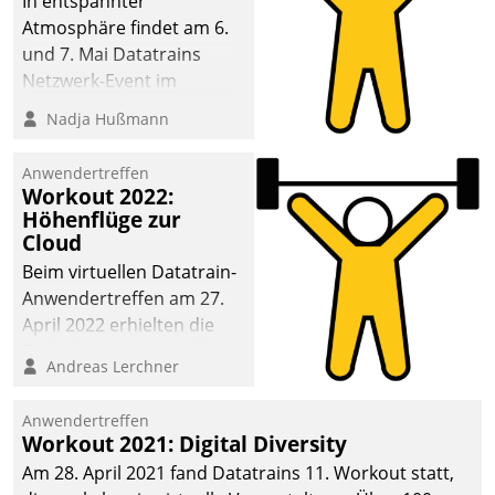
In entspannter
Atmosphäre findet am 6.
und 7. Mai Datatrains
Netzwerk-Event im
Kunden- und Partnerkreis
Nadja Hußmann
statt. Zentrale Frage: Wie
lassen sich
Anwendertreffen
Mammutprojekte
Workout 2022:
meistern und Workloads
Höhenflüge zur
Cloud
wuppen – bei zunehmend
anspruchsvollen
Beim virtuellen Datatrain-
Aufgaben und
Anwendertreffen am 27.
abnehmendem
April 2022 erhielten die
Nachwuchs?
Teilnehmerinnen und
Andreas Lerchner
Teilnehmer kurzweilige
Einblicke in innovative
Anwendertreffen
Cloud-Strategien und -
Workout 2021: Digital Diversity
Lösungen mit hohem
Am 28. April 2021 fand Datatrains 11. Workout statt,
Zukunftspotenzial.