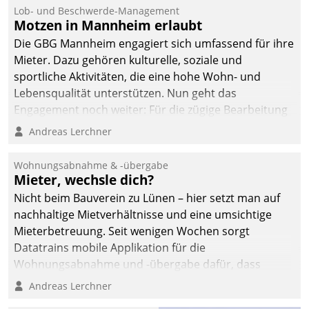
Ressort Kapitalanlage für
Lob- und Beschwerde-Management
künftige Aufgaben und
Motzen in Mannheim erlaubt
Herausforderungen
Die GBG Mannheim engagiert sich umfassend für ihre
gerüstet.
Mieter. Dazu gehören kulturelle, soziale und
sportliche Aktivitäten, die eine hohe Wohn- und
Lebensqualität unterstützen. Nun geht das
Engagement noch weiter: Für die zügige Bearbeitung
von Beschwerden – oder Lob – richtet das
Andreas Lerchner
Unternehmen mit Datatrains Applikation fürs Lob-
und Beschwerde-Management einen eigenen Kanal
Wohnungsabnahme & -übergabe
ein.
Mieter, wechsle dich?
Nicht beim Bauverein zu Lünen – hier setzt man auf
nachhaltige Mietverhältnisse und eine umsichtige
Mieterbetreuung. Seit wenigen Wochen sorgt
Datatrains mobile Applikation für die
Wohnungsabnahme und -übergabe dafür, dass
Mieter wohlgeordnet kommen und, so es sein muss,
Andreas Lerchner
gehen können.