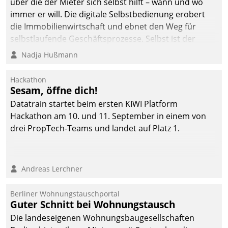
über die der Mieter sich selbst hilft – wann und wo
automatisiert, vollständig
immer er will. Die digitale Selbstbedienung erobert
und auf Wunsch über
die Immobilienwirtschaft und ebnet den Weg für
mehrere zuvor
selbstlaufende Geschäftsprozesse. Selbst ist der
festgelegte
Kunde und smart der Serviceanbieter.
Nadja Hußmann
Kommunikationswege bei
den Empfängern ein.
Hackathon
Sesam, öffne dich!
Datatrain startet beim ersten KIWI Platform
Hackathon am 10. und 11. September in einem von
drei PropTech-Teams und landet auf Platz 1.
Andreas Lerchner
Berliner Wohnungstauschportal
Guter Schnitt bei Wohnungstausch
Die landeseigenen Wohnungsbaugesellschaften