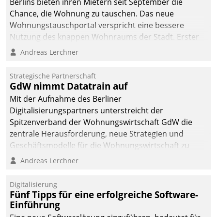
Berlins bieten ihren Mietern seit September die
Chance, die Wohnung zu tauschen. Das neue
Wohnungstauschportal verspricht eine bessere
Nutzung des knappen Wohnraums der Stadt. Erster
Anwendungsfall für Datatrains Lösung API-Hub mit
Andreas Lerchner
Schnittstellen zu den ERP-Systemen der
Unternehmen.
Strategische Partnerschaft
GdW nimmt Datatrain auf
Mit der Aufnahme des Berliner
Digitalisierungspartners unterstreicht der
Spitzenverband der Wohnungswirtschaft GdW die
zentrale Herausforderung, neue Strategien und
Geschäftsmodelle für die Wohnungswirtschaft zu
entwickeln.
Andreas Lerchner
Digitalisierung
Fünf Tipps für eine erfolgreiche Software-
Einführung