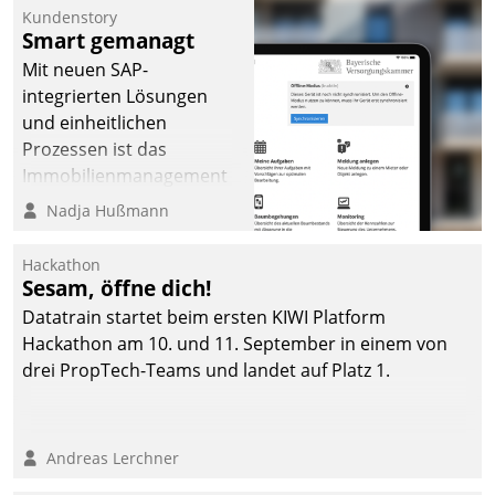
Kundenstory
Smart gemanagt
Mit neuen SAP-
integrierten Lösungen
und einheitlichen
Prozessen ist das
Immobilienmanagement
der Bayerischen
Nadja Hußmann
Versorgungskammer im
Ressort Kapitalanlage für
Hackathon
künftige Aufgaben und
Sesam, öffne dich!
Herausforderungen
Datatrain startet beim ersten KIWI Platform
gerüstet.
Hackathon am 10. und 11. September in einem von
drei PropTech-Teams und landet auf Platz 1.
Andreas Lerchner