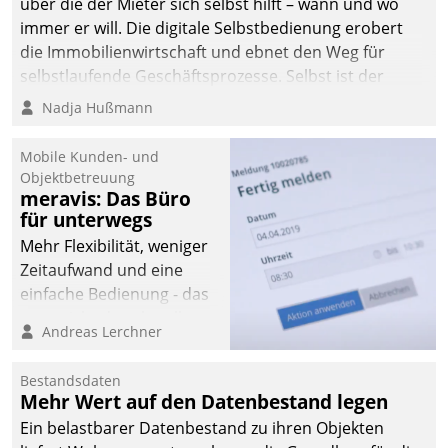
über die der Mieter sich selbst hilft – wann und wo
immer er will. Die digitale Selbstbedienung erobert
die Immobilienwirtschaft und ebnet den Weg für
selbstlaufende Geschäftsprozesse. Selbst ist der
Kunde und smart der Serviceanbieter.
Nadja Hußmann
Mobile Kunden- und
Objektbetreuung
meravis: Das Büro
für unterwegs
Mehr Flexibilität, weniger
Zeitaufwand und eine
einfache Bedienung - das
verspricht das aktuelle
Andreas Lerchner
Cockpit für mobile
Mitarbeiter von
Bestandsdaten
Datatrain. Die meravis
Mehr Wert auf den Datenbestand legen
Wohnungsbau- und
Ein belastbarer Datenbestand zu ihren Objekten
Immobilien GmbH hat