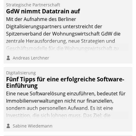
kommunale Wohnungsbauunternehmen daher
Strategische Partnerschaft
gemeinsam mit der Berliner Datatrain GmbH den
GdW nimmt Datatrain auf
Teilprozess der Objektsanierung digitalisiert.
Mit der Aufnahme des Berliner
Digitalisierungspartners unterstreicht der
Spitzenverband der Wohnungswirtschaft GdW die
zentrale Herausforderung, neue Strategien und
Geschäftsmodelle für die Wohnungswirtschaft zu
entwickeln.
Andreas Lerchner
Digitalisierung
Fünf Tipps für eine erfolgreiche Software-
Einführung
Eine neue Softwarelösung einzuführen, bedeutet für
Immobilienverwaltungen nicht nur finanziellen,
sondern auch personellen Aufwand. Es ist eine
Investition, die sich lohnen muss. Das Ziel: die
nachhaltige Optimierung der Geschäftsabläufe. Damit
Sabine Wiedemann
dieses Ziel erreicht wird, sollten einige Grundregeln