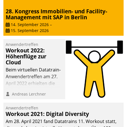
28. Kongress Immobilien- und Facility-
Management mit SAP in Berlin
14. September 2026
–
15. September 2026
Anwendertreffen
Workout 2022:
Höhenflüge zur
Cloud
Beim virtuellen Datatrain-
Anwendertreffen am 27.
April 2022 erhielten die
Teilnehmerinnen und
Andreas Lerchner
Teilnehmer kurzweilige
Einblicke in innovative
Anwendertreffen
Cloud-Strategien und -
Workout 2021: Digital Diversity
Lösungen mit hohem
Am 28. April 2021 fand Datatrains 11. Workout statt,
Zukunftspotenzial.