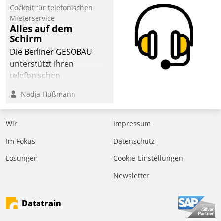
Cockpit für telefonischen
der
Mieterservice
Wohnungswirtschaft“.
Alles auf dem
Bewerben können sich
Schirm
dafür ein Team
Die Berliner GESOBAU
bestehend aus
unterstützt ihren
Wohnungsunternehmen
telefonischen
und PropTech.
Mieterservice mit einem
Nadja Hußmann
digitalen Cockpit, das
situationsbezogen
passende Fragen und
Wir
Impressum
Schlagworte auswirft.
Im Fokus
Datenschutz
Eine intuitive
Dialogführung ermöglicht
Lösungen
Cookie-Einstellungen
dem externen
Newsletter
Serviceteam, Anrufe von
Mietenden zügiger und
Datatrain
effizienter zu bearbeiten.