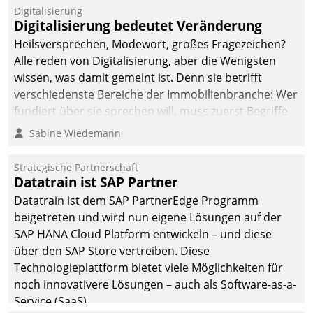
befolgt werden.
Digitalisierung
Digitalisierung bedeutet Veränderung
Heilsversprechen, Modewort, großes Fragezeichen?
Alle reden von Digitalisierung, aber die Wenigsten
wissen, was damit gemeint ist. Denn sie betrifft
verschiedenste Bereiche der Immobilienbranche: Wer
fundiert über sie sprechen will, muss zuerst Begriffe
klären. Ein Aspekt ist die betriebliche Optimierung:
Sabine Wiedemann
Moderne Softwarelösungen ermöglichen große
Einsparungen durch optimierte und automatisierte
Strategische Partnerschaft
Prozesse. Doch man darf nicht zu viel erwarten: Allein
Datatrain ist SAP Partner
mit der Einführung einer neuen Software ist es nicht
Datatrain ist dem SAP PartnerEdge Programm
getan. Die Digitalisierung erfordert von Unternehmen
beigetreten und wird nun eigene Lösungen auf der
die Bereitschaft, sich zu überprüfen, zu hinterfragen
SAP HANA Cloud Platform entwickeln – und diese
und zu verändern.
über den SAP Store vertreiben. Diese
Technologieplattform bietet viele Möglichkeiten für
noch innovativere Lösungen – auch als Software-as-a-
Service (SaaS).