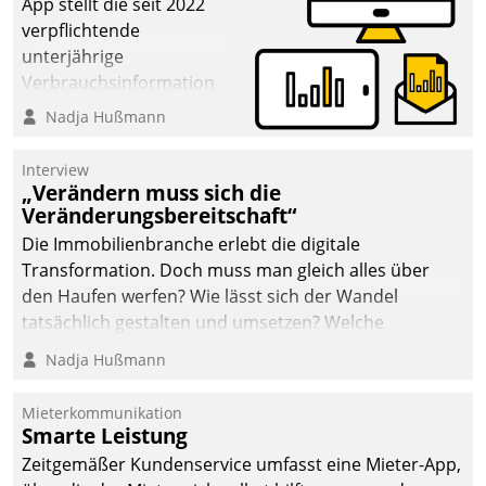
App stellt die seit 2022
verpflichtende
unterjährige
Verbrauchsinformation
schnell, zuverlässig und
Nadja Hußmann
leicht bekömmlich bereit:
Die monatlichen
Interview
Mitteilungen zum
„Verändern muss sich die
Veränderungsbereitschaft“
Heizungs- und
Wasserverbrauch gehen
Die Immobilienbranche erlebt die digitale
automatisiert, vollständig
Transformation. Doch muss man gleich alles über
und auf Wunsch über
den Haufen werfen? Wie lässt sich der Wandel
mehrere zuvor
tatsächlich gestalten und umsetzen? Welche
festgelegte
Argumente zählen wirklich?
Nadja Hußmann
Kommunikationswege bei
den Empfängern ein.
Mieterkommunikation
Smarte Leistung
Zeitgemäßer Kundenservice umfasst eine Mieter-App,