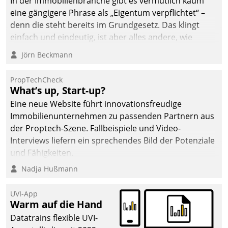
In der Immobilienbranche gibt es vermutlich kaum
eine gängigere Phrase als „Eigentum verpflichtet“ –
denn die steht bereits im Grundgesetz. Das klingt
einfach und eindeutig, ist aber alles andere, wie
Branchenbeschäftigte wissen. Denn mit der
Jörn Beckmann
Verantwortung folgen Verpflichtungen.
PropTechCheck
What’s up, Start-up?
Eine neue Website führt innovationsfreudige
Immobilienunternehmen zu passenden Partnern aus
der Proptech-Szene. Fallbeispiele und Video-
Interviews liefern ein sprechendes Bild der Potenziale
und Fähigkeiten.
Nadja Hußmann
UVI-App
Warm auf die Hand
Datatrains flexible UVI-