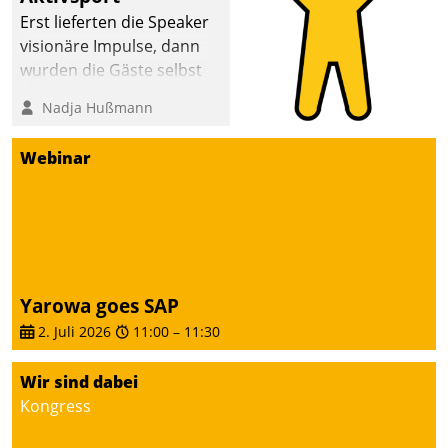
anspruchsvollen
Erst lieferten die Speaker
Aufgaben und
visionäre Impulse, dann
abnehmendem
wurden die Gäste selbst
Nachwuchs?
aktiv und sammelten
Nadja Hußmann
methodisch
Vernetzungsideen fürs
Webinar
Quartier. Dazwischen
zeigte Datatrain, was es
Neues zu bieten hat.
Yarowa goes SAP
2. Juli 2026
11:00
–
11:30
Wir sind dabei
Kongress