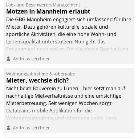
Lob- und Beschwerde-Management
Motzen in Mannheim erlaubt
Die GBG Mannheim engagiert sich umfassend für ihre
Mieter. Dazu gehören kulturelle, soziale und
sportliche Aktivitäten, die eine hohe Wohn- und
Lebensqualität unterstützen. Nun geht das
Engagement noch weiter: Für die zügige Bearbeitung
von Beschwerden – oder Lob – richtet das
Andreas Lerchner
Unternehmen mit Datatrains Applikation fürs Lob-
und Beschwerde-Management einen eigenen Kanal
Wohnungsabnahme & -übergabe
ein.
Mieter, wechsle dich?
Nicht beim Bauverein zu Lünen – hier setzt man auf
nachhaltige Mietverhältnisse und eine umsichtige
Mieterbetreuung. Seit wenigen Wochen sorgt
Datatrains mobile Applikation für die
Wohnungsabnahme und -übergabe dafür, dass
Mieter wohlgeordnet kommen und, so es sein muss,
Andreas Lerchner
gehen können.