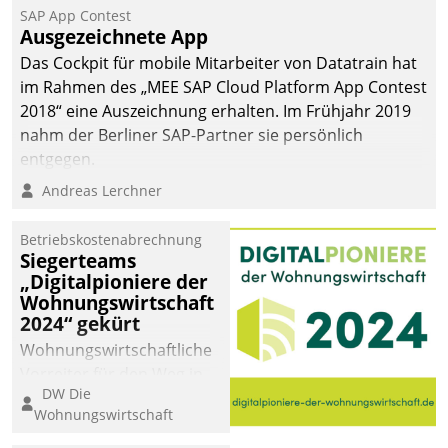
SAP App Contest
Ausgezeichnete App
Das Cockpit für mobile Mitarbeiter von Datatrain hat
im Rahmen des „MEE SAP Cloud Platform App Contest
2018“ eine Auszeichnung erhalten. Im Frühjahr 2019
nahm der Berliner SAP-Partner sie persönlich
entgegen.
Andreas Lerchner
Betriebskostenabrechnung
Siegerteams
„Digitalpioniere der
Wohnungswirtschaft
2024“ gekürt
Wohnungswirtschaftliche
Vorreiter für den Weg in
DW Die
eine digitale Zukunft zu
Wohnungswirtschaft
finden, ist das Ziel des
Awards „Digitalpioniere