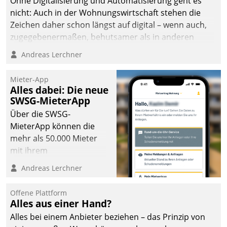
Ohne Digitalisierung und Automatisierung geht es
nicht: Auch in der Wohnungswirtschaft stehen die
Zeichen daher schon längst auf digital – wenn auch,
zugegebenermaßen, behutsamer als in anderen
Branchen.
Andreas Lerchner
Mieter-App
Alles dabei: Die neue
SWSG-MieterApp
Über die SWSG-
MieterApp können die
mehr als 50.000 Mieter
mit ihrem
Wohnungsunternehmen
Andreas Lerchner
kommunizieren, auf dem
Laufenden bleiben, Daten
Offene Plattform
einsehen und ändern
Alles aus einer Hand?
oder
Alles bei einem Anbieter beziehen – das Prinzip von
Schadensmeldungen