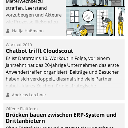
Mieterwechsel zu
straffen, Leerstand
vorzubeugen und Akteure
wie Prozesse fließend zu
vernetzen, nutzt die
Nadja Hußmann
Berliner Gewobag seit
Jahresbeginn eine
Workout 2019
Überblick, Einsicht und
Chatbot trifft Cloudscout
Eingriff bietende Lösung.
Es ist Datatrains 10. Workout in Folge, vor einem
Zur Entwicklung setzte
Jahrzehnt hat das 20-jährige Unternehmen das erste
man auf
Anwendertreffen organisiert. Beiträge und Besucher
Cloudtechnologie,
haben sich verdoppelt, diesmal sind viele Partner
bewährte und Startup-
dabei – klares Zeichen für die strategische
Partner sowie erstmals
Fokussierung auf den Kunden.
Andreas Lerchner
agile Projektmethoden.
Offene Plattform
Brücken bauen zwischen ERP-System und
Drittanbietern