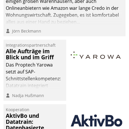
einigen großen Warenhäusern, aber auch
abgeben – rund um die
Onlineanbietern wie Amazon war lange Credo in der
Uhr.
Wohnungswirtschaft. Zugegeben, es ist komfortabel
alles aus einer Hand zu beziehen...
Jörn Beckmann
Integrationspartnerschaft
Alle Aufträge im
Blick und im Griff
Das Proptech Yarowa
setzt auf SAP-
Schnittstellenkompetenz:
Datatrain integriert
Yarowas Portal zur
Nadja Hußmann
Vergabe und Verwaltung
von Aufträgen der
Kooperation
operativen
AktivBo und
Instandhaltung in die
Datatrain:
Datenbasierte
SAP-Systemlandschaft