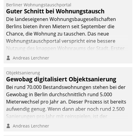
Berliner Wohnungstauschportal
Guter Schnitt bei Wohnungstausch
Die landeseigenen Wohnungsbaugesellschaften
Berlins bieten ihren Mietern seit September die
Chance, die Wohnung zu tauschen. Das neue
Wohnungstauschportal verspricht eine bessere
Nutzung des knappen Wohnraums der Stadt. Erster
Anwendungsfall für Datatrains Lösung API-Hub mit
Andreas Lerchner
Schnittstellen zu den ERP-Systemen der
Unternehmen.
Objektsanierung
Gewobag digitalisiert Objektsanierung
Bei rund 70.000 Bestandswohnungen stehen bei der
Gewobag in Berlin durchschnittlich rund 5.000
Mieterwechsel pro Jahr an. Dieser Prozess ist bereits
aufwendig genug. Wenn dann aber noch rund 2.500
Sanierungen pro Jahr mit reinspielen, ist der
Betreuungs- und Organisationsaufwand immens. Im
Andreas Lerchner
Rahmen ihrer Digitalisierungsstrategie hat das