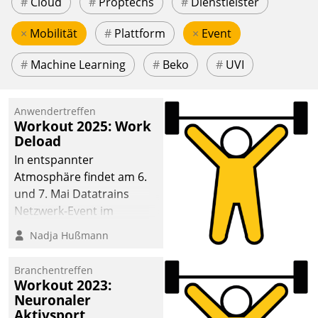
#
Cloud
#
Proptechs
#
Dienstleister
×
Mobilität
#
Plattform
×
Event
#
Machine Learning
#
Beko
#
UVI
Anwendertreffen
Workout 2025: Work
Deload
In entspannter
Atmosphäre findet am 6.
und 7. Mai Datatrains
Netzwerk-Event im
Kunden- und Partnerkreis
Nadja Hußmann
statt. Zentrale Frage: Wie
lassen sich
Branchentreffen
Mammutprojekte
Workout 2023:
meistern und Workloads
Neuronaler
Aktivsport
wuppen – bei zunehmend