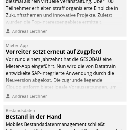
diesmal als rein virtuelle Veranstaltung. Über 100
Teilnehmer erhielten straff organisierte Einblicke in
Zukunftsthemen und innovative Projekte. Zuletzt
wurden die Top-Interessengebiete ermittelt.
Andreas Lerchner
Mieter-App
Vorreiter setzt erneut auf Zugpferd
Vor rund einem Jahrzehnt hat die GESOBAU eine
Mieter-App eingeführt. Nun wird die von Datatrain
entwickelte SAP-integrierte Anwendung durch die
Neuversion abgelöst. Die zugrunde liegende
Cloudplattform bietet ideale Voraussetzungen, um
die Funktionalität der App zu erweitern und weitere
Andreas Lerchner
innovative Apps, auch von Drittanbietern, in SAP zu
integrieren.
Bestandsdaten
Bestand in der Hand
Mobiles Bestandsdatenmanagement schließt