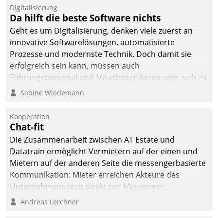
Digitalisierung
Da hilft die beste Software nichts
Geht es um Digitalisierung, denken viele zuerst an
innovative Softwarelösungen, automatisierte
Prozesse und modernste Technik. Doch damit sie
erfolgreich sein kann, müssen auch
Führungspersonal und Mitarbeiter bereit sein, sich zu
verändern und anzupassen, sonst werden sie an ihr
Sabine Wiedemann
scheitern.
Kooperation
Chat-fit
Die Zusammenarbeit zwischen AT Estate und
Datatrain ermöglicht Vermietern auf der einen und
Mietern auf der anderen Seite die messengerbasierte
Kommunikation: Mieter erreichen Akteure des
Unternehmens jetzt direkt per Messenger,
Mitarbeiter oder Dienstleister empfangen oder
Andreas Lerchner
versenden die Nachrichten via Cockpit.