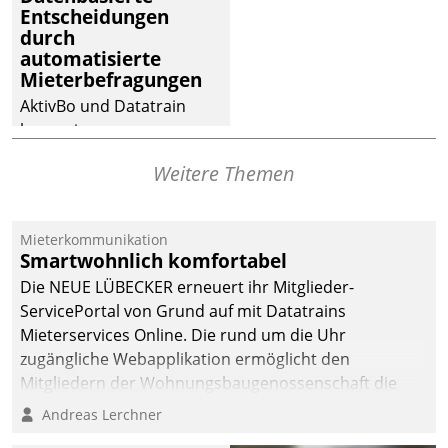
Entscheidungen
deutscher
durch
Wohnungsunternehmen
automatisierte
– und beschleunigt damit
Mieterbefragungen
den Weg vom
AktivBo und Datatrain
Mieteranliegen zum
kooperieren –
Dienstleisterauftrag.
Immobilienunternehmen
Weitere Themen
profitieren: Die nahtlose
Integration der Lösungen
von AktivBo und
Mieterkommunikation
Datatrain ermöglicht
Smartwohnlich komfortabel
automatisiert ausgelöste,
Die NEUE LÜBECKER erneuert ihr Mitglieder-
zielgerichtete
ServicePortal von Grund auf mit Datatrains
Mieterbefragungen – eine
Mieterservices Online. Die rund um die Uhr
starke Grundlage für
zugängliche Webapplikation ermöglicht den
intelligente,
Mitgliedern der Wohnungs­bau­genossenschaft die
datengestützte
Kontaktaufnahme per Smartphone, Tablet oder PC.
Andreas Lerchner
Entscheidungen.