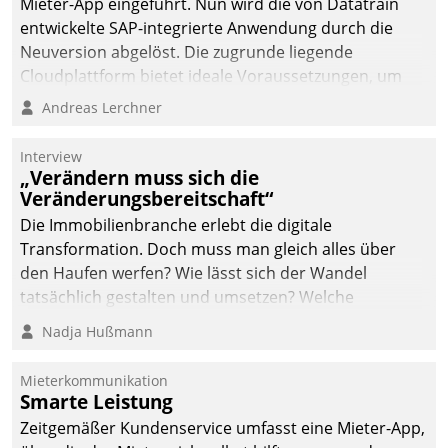
Mieter-App eingeführt. Nun wird die von Datatrain
entwickelte SAP-integrierte Anwendung durch die
Neuversion abgelöst. Die zugrunde liegende
Cloudplattform bietet ideale Voraussetzungen, um
die Funktionalität der App zu erweitern und weitere
Andreas Lerchner
innovative Apps, auch von Drittanbietern, in SAP zu
integrieren.
Interview
„Verändern muss sich die
Veränderungsbereitschaft“
Die Immobilienbranche erlebt die digitale
Transformation. Doch muss man gleich alles über
den Haufen werfen? Wie lässt sich der Wandel
tatsächlich gestalten und umsetzen? Welche
Argumente zählen wirklich?
Nadja Hußmann
Mieterkommunikation
Smarte Leistung
Zeitgemäßer Kundenservice umfasst eine Mieter-App,