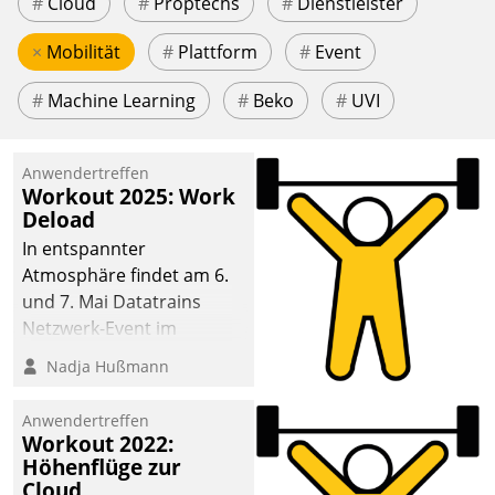
#
Cloud
#
Proptechs
#
Dienstleister
×
Mobilität
#
Plattform
#
Event
#
Machine Learning
#
Beko
#
UVI
Anwendertreffen
Workout 2025: Work
Deload
In entspannter
Atmosphäre findet am 6.
und 7. Mai Datatrains
Netzwerk-Event im
Kunden- und Partnerkreis
Nadja Hußmann
statt. Zentrale Frage: Wie
lassen sich
Anwendertreffen
Mammutprojekte
Workout 2022:
meistern und Workloads
Höhenflüge zur
Cloud
wuppen – bei zunehmend