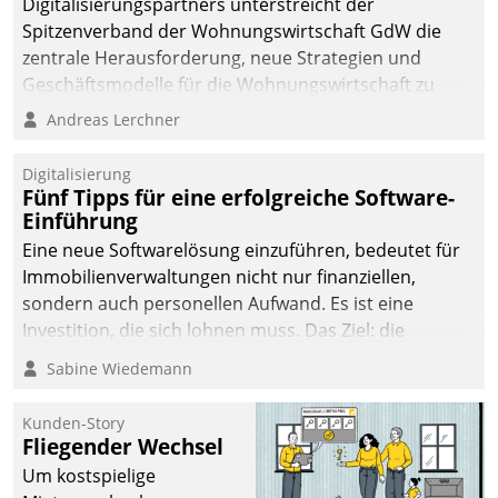
Digitalisierungspartners unterstreicht der
Spitzenverband der Wohnungswirtschaft GdW die
zentrale Herausforderung, neue Strategien und
Geschäftsmodelle für die Wohnungswirtschaft zu
entwickeln.
Andreas Lerchner
Digitalisierung
Fünf Tipps für eine erfolgreiche Software-
Einführung
Eine neue Softwarelösung einzuführen, bedeutet für
Immobilienverwaltungen nicht nur finanziellen,
sondern auch personellen Aufwand. Es ist eine
Investition, die sich lohnen muss. Das Ziel: die
nachhaltige Optimierung der Geschäftsabläufe. Damit
Sabine Wiedemann
dieses Ziel erreicht wird, sollten einige Grundregeln
befolgt werden.
Kunden-Story
Fliegender Wechsel
Um kostspielige