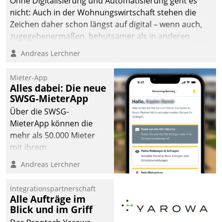
Ohne Digitalisierung und Automatisierung geht es
nicht: Auch in der Wohnungswirtschaft stehen die
Zeichen daher schon längst auf digital – wenn auch,
zugegebenermaßen, behutsamer als in anderen
Branchen.
Andreas Lerchner
Mieter-App
Alles dabei: Die neue
SWSG-MieterApp
Über die SWSG-
MieterApp können die
mehr als 50.000 Mieter
mit ihrem
Wohnungsunternehmen
Andreas Lerchner
kommunizieren, auf dem
Laufenden bleiben, Daten
Integrationspartnerschaft
einsehen und ändern
Alle Aufträge im
oder
Blick und im Griff
Schadensmeldungen