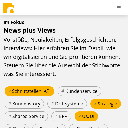
Im Fokus
News plus Views
Vorstöße, Neuigkeiten, Erfolgsgeschichten,
Interviews: Hier erfahren Sie im Detail, wie
wir digitalisieren und Sie profitieren können.
Steuern Sie über die Auswahl der Stichworte,
was Sie interessiert.
×
Schnittstellen, API
#
Kundenservice
#
Kundenstory
#
Drittsysteme
×
Strategie
#
Shared Service
#
ERP
×
UX/UI