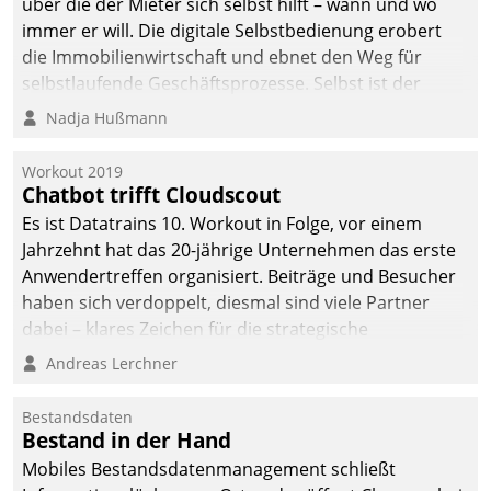
über die der Mieter sich selbst hilft – wann und wo
immer er will. Die digitale Selbstbedienung erobert
die Immobilienwirtschaft und ebnet den Weg für
selbstlaufende Geschäftsprozesse. Selbst ist der
Kunde und smart der Serviceanbieter.
Nadja Hußmann
Workout 2019
Chatbot trifft Cloudscout
Es ist Datatrains 10. Workout in Folge, vor einem
Jahrzehnt hat das 20-jährige Unternehmen das erste
Anwendertreffen organisiert. Beiträge und Besucher
haben sich verdoppelt, diesmal sind viele Partner
dabei – klares Zeichen für die strategische
Fokussierung auf den Kunden.
Andreas Lerchner
Bestandsdaten
Bestand in der Hand
Mobiles Bestandsdatenmanagement schließt