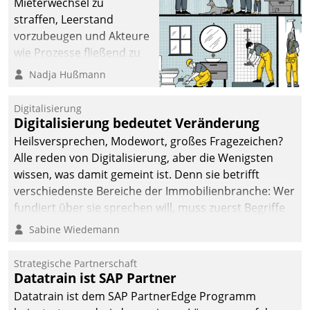
Mieterwechsel zu
straffen, Leerstand
vorzubeugen und Akteure
wie Prozesse fließend zu
vernetzen, nutzt die
Nadja Hußmann
Berliner Gewobag seit
Jahresbeginn eine
Digitalisierung
Überblick, Einsicht und
Digitalisierung bedeutet Veränderung
Eingriff bietende Lösung.
Heilsversprechen, Modewort, großes Fragezeichen?
Zur Entwicklung setzte
Alle reden von Digitalisierung, aber die Wenigsten
man auf
wissen, was damit gemeint ist. Denn sie betrifft
Cloudtechnologie,
verschiedenste Bereiche der Immobilienbranche: Wer
bewährte und Startup-
fundiert über sie sprechen will, muss zuerst Begriffe
Partner sowie erstmals
klären. Ein Aspekt ist die betriebliche Optimierung:
Sabine Wiedemann
agile Projektmethoden.
Moderne Softwarelösungen ermöglichen große
Einsparungen durch optimierte und automatisierte
Strategische Partnerschaft
Prozesse. Doch man darf nicht zu viel erwarten: Allein
Datatrain ist SAP Partner
mit der Einführung einer neuen Software ist es nicht
Datatrain ist dem SAP PartnerEdge Programm
getan. Die Digitalisierung erfordert von Unternehmen