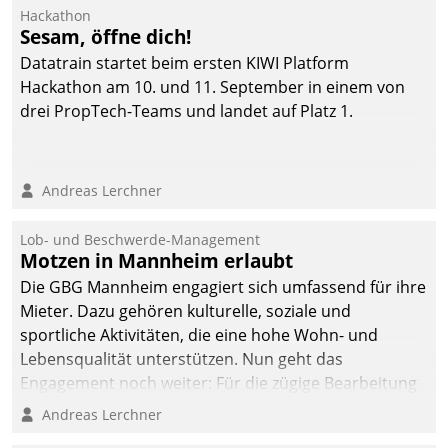
Ressort Kapitalanlage für
Hackathon
künftige Aufgaben und
Sesam, öffne dich!
Herausforderungen
Datatrain startet beim ersten KIWI Platform
gerüstet.
Hackathon am 10. und 11. September in einem von
drei PropTech-Teams und landet auf Platz 1.
Andreas Lerchner
Lob- und Beschwerde-Management
Motzen in Mannheim erlaubt
Die GBG Mannheim engagiert sich umfassend für ihre
Mieter. Dazu gehören kulturelle, soziale und
sportliche Aktivitäten, die eine hohe Wohn- und
Lebensqualität unterstützen. Nun geht das
Engagement noch weiter: Für die zügige Bearbeitung
von Beschwerden – oder Lob – richtet das
Andreas Lerchner
Unternehmen mit Datatrains Applikation fürs Lob-