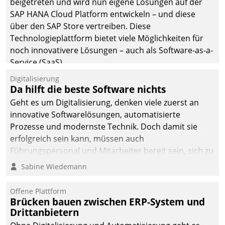
beigetreten und wird nun eigene Lösungen auf der
die Bereitschaft, sich zu überprüfen, zu hinterfragen
SAP HANA Cloud Platform entwickeln – und diese
und zu verändern.
über den SAP Store vertreiben. Diese
Technologieplattform bietet viele Möglichkeiten für
noch innovativere Lösungen – auch als Software-as-a-
Service (SaaS).
Digitalisierung
Da hilft die beste Software nichts
Geht es um Digitalisierung, denken viele zuerst an
innovative Softwarelösungen, automatisierte
Prozesse und modernste Technik. Doch damit sie
erfolgreich sein kann, müssen auch
Führungspersonal und Mitarbeiter bereit sein, sich zu
verändern und anzupassen, sonst werden sie an ihr
Sabine Wiedemann
scheitern.
Offene Plattform
Brücken bauen zwischen ERP-System und
Drittanbietern