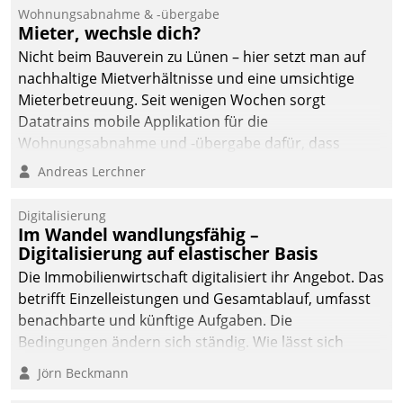
und Beschwerde-Management einen eigenen Kanal
Wohnungsabnahme & -übergabe
ein.
Mieter, wechsle dich?
Nicht beim Bauverein zu Lünen – hier setzt man auf
nachhaltige Mietverhältnisse und eine umsichtige
Mieterbetreuung. Seit wenigen Wochen sorgt
Datatrains mobile Applikation für die
Wohnungsabnahme und -übergabe dafür, dass
Mieter wohlgeordnet kommen und, so es sein muss,
Andreas Lerchner
gehen können.
Digitalisierung
Im Wandel wandlungsfähig –
Digitalisierung auf elastischer Basis
Die Immobilienwirtschaft digitalisiert ihr Angebot. Das
betrifft Einzelleistungen und Gesamtablauf, umfasst
benachbarte und künftige Aufgaben. Die
Bedingungen ändern sich ständig. Wie lässt sich
technisch die Kontrolle wahren und zugleich Freiraum
Jörn Beckmann
fürs Wachsen öffnen?