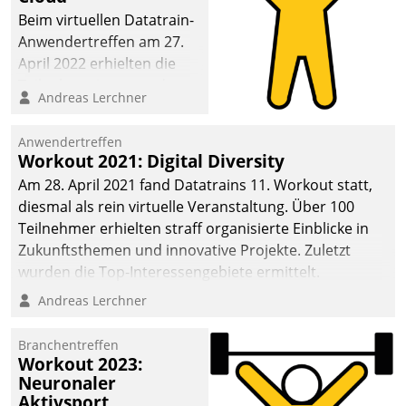
anspruchsvollen
Beim virtuellen Datatrain-
Aufgaben und
Anwendertreffen am 27.
abnehmendem
April 2022 erhielten die
Nachwuchs?
Teilnehmerinnen und
Andreas Lerchner
Teilnehmer kurzweilige
Einblicke in innovative
Anwendertreffen
Cloud-Strategien und -
Workout 2021: Digital Diversity
Lösungen mit hohem
Am 28. April 2021 fand Datatrains 11. Workout statt,
Zukunftspotenzial.
diesmal als rein virtuelle Veranstaltung. Über 100
Teilnehmer erhielten straff organisierte Einblicke in
Zukunftsthemen und innovative Projekte. Zuletzt
wurden die Top-Interessengebiete ermittelt.
Andreas Lerchner
Branchentreffen
Workout 2023:
Neuronaler
Aktivsport