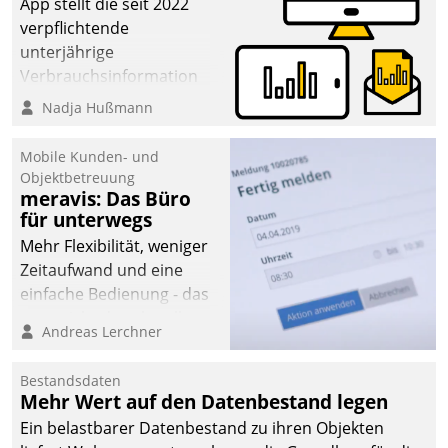
App stellt die seit 2022
verpflichtende
unterjährige
Verbrauchsinformation
schnell, zuverlässig und
Nadja Hußmann
leicht bekömmlich bereit:
Die monatlichen
Mobile Kunden- und
Mitteilungen zum
Objektbetreuung
meravis: Das Büro
Heizungs- und
für unterwegs
Wasserverbrauch gehen
automatisiert, vollständig
Mehr Flexibilität, weniger
und auf Wunsch über
Zeitaufwand und eine
mehrere zuvor
einfache Bedienung - das
festgelegte
verspricht das aktuelle
Andreas Lerchner
Kommunikationswege bei
Cockpit für mobile
den Empfängern ein.
Mitarbeiter von
Bestandsdaten
Datatrain. Die meravis
Mehr Wert auf den Datenbestand legen
Wohnungsbau- und
Ein belastbarer Datenbestand zu ihren Objekten
Immobilien GmbH hat