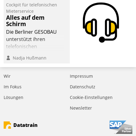
Cockpit für telefonischen
der
Mieterservice
Wohnungswirtschaft“.
Alles auf dem
Bewerben können sich
Schirm
dafür ein Team
Die Berliner GESOBAU
bestehend aus
unterstützt ihren
Wohnungsunternehmen
telefonischen
und PropTech.
Mieterservice mit einem
Nadja Hußmann
digitalen Cockpit, das
situationsbezogen
passende Fragen und
Wir
Impressum
Schlagworte auswirft.
Im Fokus
Datenschutz
Eine intuitive
Dialogführung ermöglicht
Lösungen
Cookie-Einstellungen
dem externen
Newsletter
Serviceteam, Anrufe von
Mietenden zügiger und
Datatrain
effizienter zu bearbeiten.