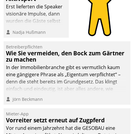
Erst lieferten die Speaker
visionäre Impulse, dann
wurden die Gäste selbst
aktiv und sammelten
Nadja Hußmann
methodisch
Vernetzungsideen fürs
Betreiberpflichten
Quartier. Dazwischen
Wie Sie vermeiden, den Bock zum Gärtner
zeigte Datatrain, was es
zu machen
Neues zu bieten hat.
In der Immobilienbranche gibt es vermutlich kaum
eine gängigere Phrase als „Eigentum verpflichtet“ –
denn die steht bereits im Grundgesetz. Das klingt
einfach und eindeutig, ist aber alles andere, wie
Branchenbeschäftigte wissen. Denn mit der
Jörn Beckmann
Verantwortung folgen Verpflichtungen.
Mieter-App
Vorreiter setzt erneut auf Zugpferd
Vor rund einem Jahrzehnt hat die GESOBAU eine