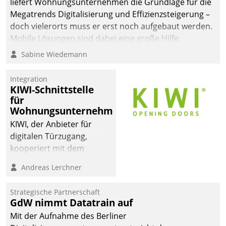
liefert Wohnungsunternehmen die Grundlage für die
sich dabei für den Betrieb
Megatrends Digitalisierung und Effizienzsteigerung –
der Lösung über die SAP
doch vielerorts muss er erst noch aufgebaut werden.
Cloud Platform
Mobile Lösungen sind dabei eine große Hilfe.
entschieden - als erstes
Sabine Wiedemann
Unternehmen am
Wohnungsmarkt.
Integration
KIWI-Schnittstelle
für
Wohnungsunternehmen
KIWI, der Anbieter für
digitalen Türzugang,
kooperiert mit dem
Beratungs- und
Andreas Lerchner
Softwareentwicklungshaus
Datatrain.
Strategische Partnerschaft
GdW nimmt Datatrain auf
Mit der Aufnahme des Berliner