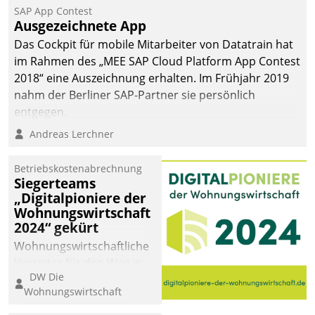
SAP App Contest
Ausgezeichnete App
Das Cockpit für mobile Mitarbeiter von Datatrain hat
im Rahmen des „MEE SAP Cloud Platform App Contest
2018“ eine Auszeichnung erhalten. Im Frühjahr 2019
nahm der Berliner SAP-Partner sie persönlich
entgegen.
Andreas Lerchner
Betriebskostenabrechnung
Siegerteams
„Digitalpioniere der
Wohnungswirtschaft
2024“ gekürt
Wohnungswirtschaftliche
Vorreiter für den Weg in
DW Die
eine digitale Zukunft zu
Wohnungswirtschaft
finden, ist das Ziel des
Awards „Digitalpioniere