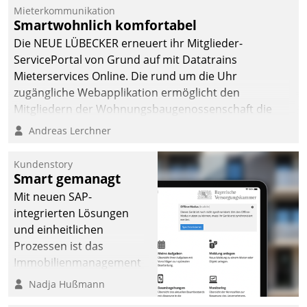
von AktivBo und
Mieterkommunikation
Datatrain ermöglicht
Smartwohnlich komfortabel
automatisiert ausgelöste,
Die NEUE LÜBECKER erneuert ihr Mitglieder-
zielgerichtete
ServicePortal von Grund auf mit Datatrains
Mieterbefragungen – eine
Mieterservices Online. Die rund um die Uhr
starke Grundlage für
zugängliche Webapplikation ermöglicht den
intelligente,
Mitgliedern der Wohnungs­bau­genossenschaft die
datengestützte
Kontaktaufnahme per Smartphone, Tablet oder PC.
Andreas Lerchner
Entscheidungen.
Kundenstory
Smart gemanagt
Mit neuen SAP-
integrierten Lösungen
und einheitlichen
Prozessen ist das
Immobilienmanagement
der Bayerischen
Nadja Hußmann
Versorgungskammer im