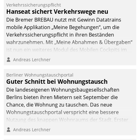
Verkehrssicherungspflicht
Hanseat sichert Verkehrswege neu
Die Bremer BREBAU nutzt mit Gewinn Datatrains
mobile Applikation „Meine Begehungen“, um die
Verkehrssicherungspflicht in ihren Beständen
wahrzunehmen. Mit „Meine Abnahmen & Übergaben“
ist nun ein weiteres Modul des Mobilen Cockpits im
Einsatz.
Andreas Lerchner
Berliner Wohnungstauschportal
Guter Schnitt bei Wohnungstausch
Die landeseigenen Wohnungsbaugesellschaften
Berlins bieten ihren Mietern seit September die
Chance, die Wohnung zu tauschen. Das neue
Wohnungstauschportal verspricht eine bessere
Nutzung des knappen Wohnraums der Stadt. Erster
Anwendungsfall für Datatrains Lösung API-Hub mit
Andreas Lerchner
Schnittstellen zu den ERP-Systemen der