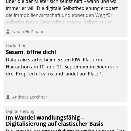
über die der Mieter sich selbst hilft – wann und wo
immer er will. Die digitale Selbstbedienung erobert
die Immobilienwirtschaft und ebnet den Weg für
selbstlaufende Geschäftsprozesse. Selbst ist der
Kunde und smart der Serviceanbieter.
Nadja Hußmann
Hackathon
Sesam, öffne dich!
Datatrain startet beim ersten KIWI Platform
Hackathon am 10. und 11. September in einem von
drei PropTech-Teams und landet auf Platz 1.
Andreas Lerchner
Digitalisierung
Im Wandel wandlungsfähig –
Digitalisierung auf elastischer Basis