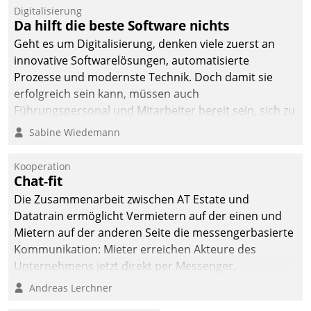
befolgt werden.
Digitalisierung
Da hilft die beste Software nichts
Geht es um Digitalisierung, denken viele zuerst an
innovative Softwarelösungen, automatisierte
Prozesse und modernste Technik. Doch damit sie
erfolgreich sein kann, müssen auch
Führungspersonal und Mitarbeiter bereit sein, sich zu
verändern und anzupassen, sonst werden sie an ihr
Sabine Wiedemann
scheitern.
Kooperation
Chat-fit
Die Zusammenarbeit zwischen AT Estate und
Datatrain ermöglicht Vermietern auf der einen und
Mietern auf der anderen Seite die messengerbasierte
Kommunikation: Mieter erreichen Akteure des
Unternehmens jetzt direkt per Messenger,
Mitarbeiter oder Dienstleister empfangen oder
Andreas Lerchner
versenden die Nachrichten via Cockpit.