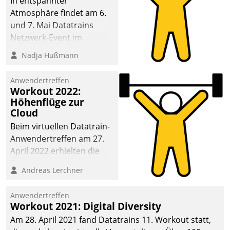
In entspannter
Atmosphäre findet am 6.
und 7. Mai Datatrains
Netzwerk-Event im
Kunden- und Partnerkreis
Nadja Hußmann
statt. Zentrale Frage: Wie
lassen sich
Anwendertreffen
Mammutprojekte
Workout 2022:
meistern und Workloads
Höhenflüge zur
Cloud
wuppen – bei zunehmend
anspruchsvollen
Beim virtuellen Datatrain-
Aufgaben und
Anwendertreffen am 27.
abnehmendem
April 2022 erhielten die
Nachwuchs?
Teilnehmerinnen und
Andreas Lerchner
Teilnehmer kurzweilige
Einblicke in innovative
Anwendertreffen
Cloud-Strategien und -
Workout 2021: Digital Diversity
Lösungen mit hohem
Am 28. April 2021 fand Datatrains 11. Workout statt,
Zukunftspotenzial.