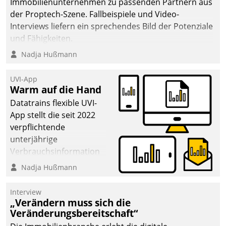
Immobilienunternehmen zu passenden Partnern aus
der Proptech-Szene. Fallbeispiele und Video-
Interviews liefern ein sprechendes Bild der Potenziale
und Fähigkeiten.
Nadja Hußmann
UVI-App
Warm auf die Hand
Datatrains flexible UVI-
App stellt die seit 2022
verpflichtende
unterjährige
Verbrauchsinformation
schnell, zuverlässig und
Nadja Hußmann
leicht bekömmlich bereit:
Die monatlichen
Interview
Mitteilungen zum
„Verändern muss sich die
Veränderungsbereitschaft“
Heizungs- und
Wasserverbrauch gehen