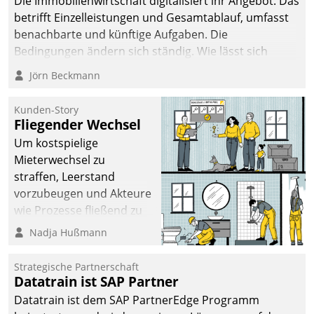
Die Immobilienwirtschaft digitalisiert ihr Angebot. Das
betrifft Einzelleistungen und Gesamtablauf, umfasst
benachbarte und künftige Aufgaben. Die
Bedingungen ändern sich ständig. Wie lässt sich
technisch die Kontrolle wahren und zugleich Freiraum
Jörn Beckmann
fürs Wachsen öffnen?
Kunden-Story
Fliegender Wechsel
Um kostspielige
Mieterwechsel zu
straffen, Leerstand
vorzubeugen und Akteure
wie Prozesse fließend zu
vernetzen, nutzt die
Nadja Hußmann
Berliner Gewobag seit
Jahresbeginn eine
Strategische Partnerschaft
Überblick, Einsicht und
Datatrain ist SAP Partner
Eingriff bietende Lösung.
Datatrain ist dem SAP PartnerEdge Programm
Zur Entwicklung setzte