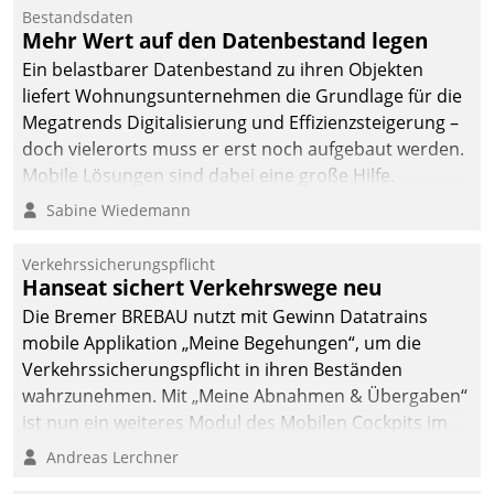
Mitarbeiter von
Bestandsdaten
Datatrain. Die meravis
Mehr Wert auf den Datenbestand legen
Wohnungsbau- und
Ein belastbarer Datenbestand zu ihren Objekten
Immobilien GmbH hat
liefert Wohnungsunternehmen die Grundlage für die
sich dabei für den Betrieb
Megatrends Digitalisierung und Effizienzsteigerung –
der Lösung über die SAP
doch vielerorts muss er erst noch aufgebaut werden.
Cloud Platform
Mobile Lösungen sind dabei eine große Hilfe.
entschieden - als erstes
Sabine Wiedemann
Unternehmen am
Wohnungsmarkt.
Verkehrssicherungspflicht
Hanseat sichert Verkehrswege neu
Die Bremer BREBAU nutzt mit Gewinn Datatrains
mobile Applikation „Meine Begehungen“, um die
Verkehrssicherungspflicht in ihren Beständen
wahrzunehmen. Mit „Meine Abnahmen & Übergaben“
ist nun ein weiteres Modul des Mobilen Cockpits im
Einsatz.
Andreas Lerchner