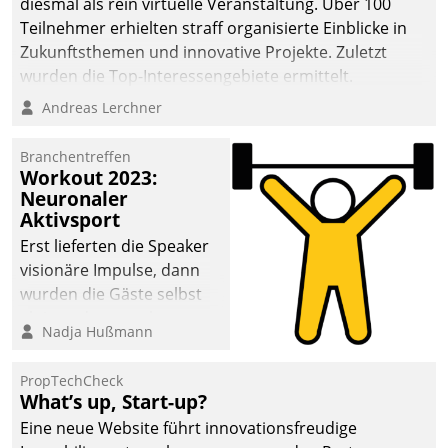
diesmal als rein virtuelle Veranstaltung. Über 100
Teilnehmer erhielten straff organisierte Einblicke in
Zukunftsthemen und innovative Projekte. Zuletzt
wurden die Top-Interessengebiete ermittelt.
Andreas Lerchner
Branchentreffen
Workout 2023:
Neuronaler
Aktivsport
Erst lieferten die Speaker
visionäre Impulse, dann
wurden die Gäste selbst
aktiv und sammelten
Nadja Hußmann
methodisch
Vernetzungsideen fürs
PropTechCheck
Quartier. Dazwischen
What’s up, Start-up?
zeigte Datatrain, was es
Eine neue Website führt innovationsfreudige
Neues zu bieten hat.