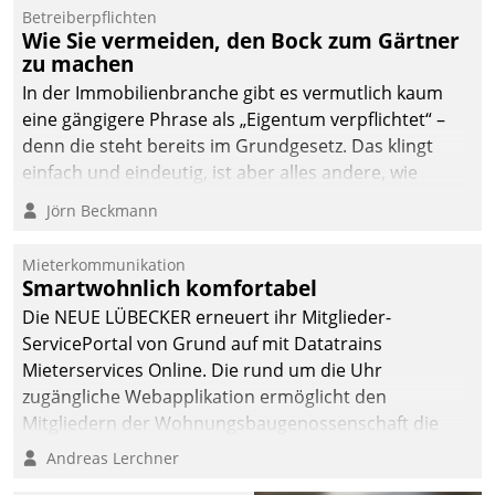
von AktivBo und
Betreiberpflichten
Datatrain ermöglicht
Wie Sie vermeiden, den Bock zum Gärtner
automatisiert ausgelöste,
zu machen
zielgerichtete
In der Immobilienbranche gibt es vermutlich kaum
Mieterbefragungen – eine
eine gängigere Phrase als „Eigentum verpflichtet“ –
starke Grundlage für
denn die steht bereits im Grundgesetz. Das klingt
intelligente,
einfach und eindeutig, ist aber alles andere, wie
datengestützte
Branchenbeschäftigte wissen. Denn mit der
Jörn Beckmann
Entscheidungen.
Verantwortung folgen Verpflichtungen.
Mieterkommunikation
Smartwohnlich komfortabel
Die NEUE LÜBECKER erneuert ihr Mitglieder-
ServicePortal von Grund auf mit Datatrains
Mieterservices Online. Die rund um die Uhr
zugängliche Webapplikation ermöglicht den
Mitgliedern der Wohnungs­bau­genossenschaft die
Kontaktaufnahme per Smartphone, Tablet oder PC.
Andreas Lerchner