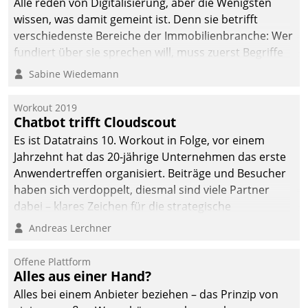
Alle reden von Digitalisierung, aber die Wenigsten
wissen, was damit gemeint ist. Denn sie betrifft
verschiedenste Bereiche der Immobilienbranche: Wer
fundiert über sie sprechen will, muss zuerst Begriffe
klären. Ein Aspekt ist die betriebliche Optimierung:
Sabine Wiedemann
Moderne Softwarelösungen ermöglichen große
Einsparungen durch optimierte und automatisierte
Workout 2019
Prozesse. Doch man darf nicht zu viel erwarten: Allein
Chatbot trifft Cloudscout
mit der Einführung einer neuen Software ist es nicht
Es ist Datatrains 10. Workout in Folge, vor einem
getan. Die Digitalisierung erfordert von Unternehmen
Jahrzehnt hat das 20-jährige Unternehmen das erste
die Bereitschaft, sich zu überprüfen, zu hinterfragen
Anwendertreffen organisiert. Beiträge und Besucher
und zu verändern.
haben sich verdoppelt, diesmal sind viele Partner
dabei – klares Zeichen für die strategische
Fokussierung auf den Kunden.
Andreas Lerchner
Offene Plattform
Alles aus einer Hand?
Alles bei einem Anbieter beziehen – das Prinzip von