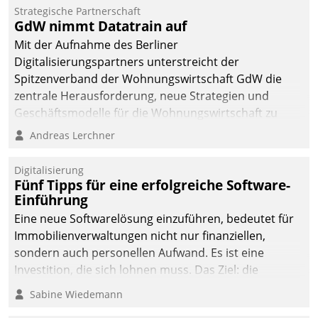
kommunale Wohnungsbauunternehmen daher
Strategische Partnerschaft
gemeinsam mit der Berliner Datatrain GmbH den
GdW nimmt Datatrain auf
Teilprozess der Objektsanierung digitalisiert.
Mit der Aufnahme des Berliner
Digitalisierungspartners unterstreicht der
Spitzenverband der Wohnungswirtschaft GdW die
zentrale Herausforderung, neue Strategien und
Geschäftsmodelle für die Wohnungswirtschaft zu
entwickeln.
Andreas Lerchner
Digitalisierung
Fünf Tipps für eine erfolgreiche Software-
Einführung
Eine neue Softwarelösung einzuführen, bedeutet für
Immobilienverwaltungen nicht nur finanziellen,
sondern auch personellen Aufwand. Es ist eine
Investition, die sich lohnen muss. Das Ziel: die
nachhaltige Optimierung der Geschäftsabläufe. Damit
Sabine Wiedemann
dieses Ziel erreicht wird, sollten einige Grundregeln