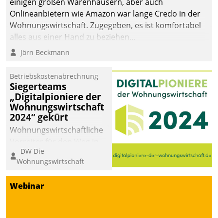
einigen großen Warenhäusern, aber auch
Onlineanbietern wie Amazon war lange Credo in der
Wohnungswirtschaft. Zugegeben, es ist komfortabel
alles aus einer Hand zu beziehen...
Jörn Beckmann
Betriebskostenabrechnung
Siegerteams
„Digitalpioniere der
Wohnungswirtschaft
2024“ gekürt
Wohnungswirtschaftliche
Vorreiter für den Weg in
DW Die
eine digitale Zukunft zu
Wohnungswirtschaft
finden, ist das Ziel des
Awards „Digitalpioniere
Webinar
der
Wohnungswirtschaft“.
Bewerben können sich