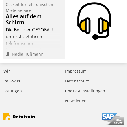
Cockpit für telefonischen
Mieterservice
Alles auf dem
Schirm
Die Berliner GESOBAU
unterstützt ihren
telefonischen
Mieterservice mit einem
Nadja Hußmann
digitalen Cockpit, das
situationsbezogen
passende Fragen und
Wir
Impressum
Schlagworte auswirft.
Im Fokus
Datenschutz
Eine intuitive
Dialogführung ermöglicht
Lösungen
Cookie-Einstellungen
dem externen
Newsletter
Serviceteam, Anrufe von
Mietenden zügiger und
Datatrain
effizienter zu bearbeiten.