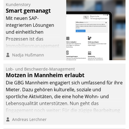
Kundenstory
Smart gemanagt
Mit neuen SAP-
integrierten Lösungen
und einheitlichen
Prozessen ist das
Immobilienmanagement
der Bayerischen
Nadja Hußmann
Versorgungskammer im
Ressort Kapitalanlage für
Lob- und Beschwerde-Management
künftige Aufgaben und
Motzen in Mannheim erlaubt
Herausforderungen
Die GBG Mannheim engagiert sich umfassend für ihre
gerüstet.
Mieter. Dazu gehören kulturelle, soziale und
sportliche Aktivitäten, die eine hohe Wohn- und
Lebensqualität unterstützen. Nun geht das
Engagement noch weiter: Für die zügige Bearbeitung
von Beschwerden – oder Lob – richtet das
Andreas Lerchner
Unternehmen mit Datatrains Applikation fürs Lob-