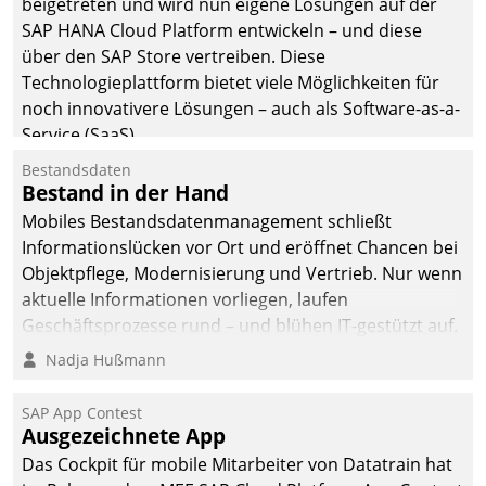
beigetreten und wird nun eigene Lösungen auf der
man auf
SAP HANA Cloud Platform entwickeln – und diese
Cloudtechnologie,
über den SAP Store vertreiben. Diese
bewährte und Startup-
Technologieplattform bietet viele Möglichkeiten für
Partner sowie erstmals
noch innovativere Lösungen – auch als Software-as-a-
agile Projektmethoden.
Service (SaaS).
Bestandsdaten
Bestand in der Hand
Mobiles Bestandsdatenmanagement schließt
Informationslücken vor Ort und eröffnet Chancen bei
Objektpflege, Modernisierung und Vertrieb. Nur wenn
aktuelle Informationen vorliegen, laufen
Geschäftsprozesse rund – und blühen IT-gestützt auf.
Nadja Hußmann
SAP App Contest
Ausgezeichnete App
Das Cockpit für mobile Mitarbeiter von Datatrain hat