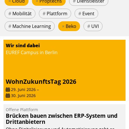
×
Cloud
×
Proptechs
#
Dienstleister
#
Mobilität
#
Plattform
#
Event
#
Machine Learning
×
Beko
#
UVI
Wir sind dabei
EUREF Campus in Berlin
WohnZukunftsTag 2026
29. Juni 2026
–
30. Juni 2026
Offene Plattform
Brücken bauen zwischen ERP-System und
Drittanbietern