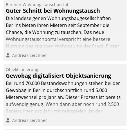
Berliner Wohnungstauschportal
Guter Schnitt bei Wohnungstausch
Die landeseigenen Wohnungsbaugesellschaften
Berlins bieten ihren Mietern seit September die
Chance, die Wohnung zu tauschen. Das neue
Wohnungstauschportal verspricht eine bessere
Nutzung des knappen Wohnraums der Stadt. Erster
Anwendungsfall für Datatrains Lösung API-Hub mit
Andreas Lerchner
Schnittstellen zu den ERP-Systemen der
Unternehmen.
Objektsanierung
Gewobag digitalisiert Objektsanierung
Bei rund 70.000 Bestandswohnungen stehen bei der
Gewobag in Berlin durchschnittlich rund 5.000
Mieterwechsel pro Jahr an. Dieser Prozess ist bereits
aufwendig genug. Wenn dann aber noch rund 2.500
Sanierungen pro Jahr mit reinspielen, ist der
Betreuungs- und Organisationsaufwand immens. Im
Andreas Lerchner
Rahmen ihrer Digitalisierungsstrategie hat das