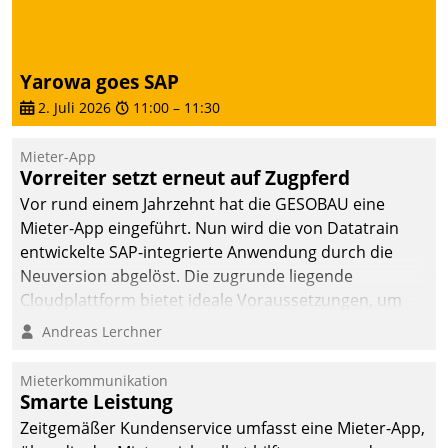
dafür ein Team
bestehend aus
Wohnungsunternehmen
Yarowa goes SAP
und PropTech.
2. Juli 2026
11:00
–
11:30
Mieter-App
Vorreiter setzt erneut auf Zugpferd
Vor rund einem Jahrzehnt hat die GESOBAU eine
Mieter-App eingeführt. Nun wird die von Datatrain
entwickelte SAP-integrierte Anwendung durch die
Neuversion abgelöst. Die zugrunde liegende
Cloudplattform bietet ideale Voraussetzungen, um
die Funktionalität der App zu erweitern und weitere
Andreas Lerchner
innovative Apps, auch von Drittanbietern, in SAP zu
integrieren.
Mieterkommunikation
Smarte Leistung
Zeitgemäßer Kundenservice umfasst eine Mieter-App,