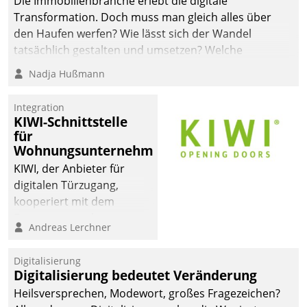
Die Immobilienbranche erlebt die digitale
automatisiert, vollständig
Transformation. Doch muss man gleich alles über
und auf Wunsch über
den Haufen werfen? Wie lässt sich der Wandel
mehrere zuvor
tatsächlich gestalten und umsetzen? Welche
festgelegte
Argumente zählen wirklich?
Nadja Hußmann
Kommunikationswege bei
den Empfängern ein.
Integration
KIWI-Schnittstelle
für
Wohnungsunternehmen
KIWI, der Anbieter für
digitalen Türzugang,
kooperiert mit dem
Beratungs- und
Andreas Lerchner
Softwareentwicklungshaus
Datatrain.
Digitalisierung
Digitalisierung bedeutet Veränderung
Heilsversprechen, Modewort, großes Fragezeichen?