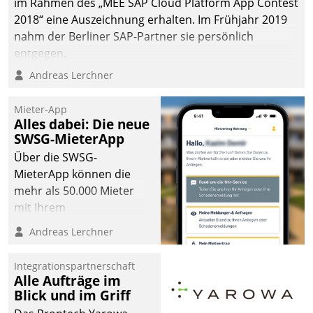
im Rahmen des „MEE SAP Cloud Platform App Contest
2018“ eine Auszeichnung erhalten. Im Frühjahr 2019
nahm der Berliner SAP-Partner sie persönlich
entgegen.
Andreas Lerchner
Mieter-App
Alles dabei: Die neue
SWSG-MieterApp
Über die SWSG-
MieterApp können die
mehr als 50.000 Mieter
mit ihrem
Wohnungsunternehmen
Andreas Lerchner
kommunizieren, auf dem
Laufenden bleiben, Daten
Integrationspartnerschaft
einsehen und ändern
Alle Aufträge im
oder
Blick und im Griff
Schadensmeldungen