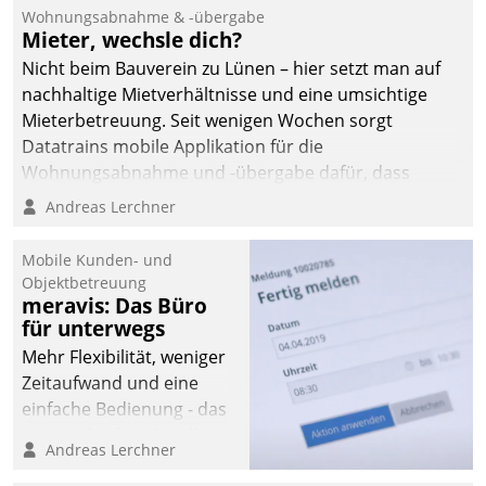
und Beschwerde-Management einen eigenen Kanal
Wohnungsabnahme & -übergabe
ein.
Mieter, wechsle dich?
Nicht beim Bauverein zu Lünen – hier setzt man auf
nachhaltige Mietverhältnisse und eine umsichtige
Mieterbetreuung. Seit wenigen Wochen sorgt
Datatrains mobile Applikation für die
Wohnungsabnahme und -übergabe dafür, dass
Mieter wohlgeordnet kommen und, so es sein muss,
Andreas Lerchner
gehen können.
Mobile Kunden- und
Objektbetreuung
meravis: Das Büro
für unterwegs
Mehr Flexibilität, weniger
Zeitaufwand und eine
einfache Bedienung - das
verspricht das aktuelle
Andreas Lerchner
Cockpit für mobile