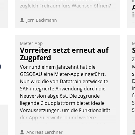
I
zugleich Freiraum fürs Wachsen öffnen?
Jörn Beckmann
D
S
i
Mieter-App
M
u
Vorreiter setzt erneut auf
o
Zugpferd
Z
S
M
Vor rund einem Jahrzehnt hat die
W
s
GESOBAU eine Mieter-App eingeführt.
b
D
Nun wird die von Datatrain entwickelte
M
I
SAP-integrierte Anwendung durch die
f
Neuversion abgelöst. Die zugrunde
S
liegende Cloudplattform bietet ideale
S
Voraussetzungen, um die Funktionalität
der App zu erweitern und weitere
innovative Apps, auch von Drittanbietern,
in SAP zu integrieren.
Andreas Lerchner