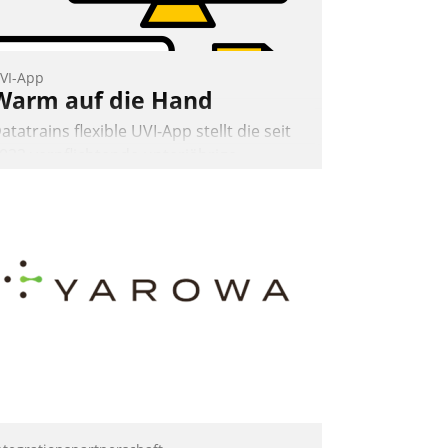
VI-App
Warm auf die Hand
atatrains flexible UVI-App stellt die seit
022 verpflichtende unterjährige
erbrauchsinformation schnell,
uverlässig und leicht bekömmlich bereit:
ie monatlichen Mitteilungen zum
eizungs- und Wasserverbrauch gehen
utomatisiert, vollständig und auf
unsch über mehrere zuvor festgelegte
ommunikationswege bei den
mpfängern ein.
Nadja Hußmann