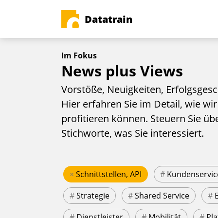
Datatrain
Im Fokus
News plus Views
Vorstöße, Neuigkeiten, Erfolgsgesc
Hier erfahren Sie im Detail, wie wir
profitieren können. Steuern Sie üb
Stichworte, was Sie interessiert.
×
Schnittstellen, API
#
Kundenservic
#
Strategie
#
Shared Service
#
#
Dienstleister
#
Mobilität
#
Pla