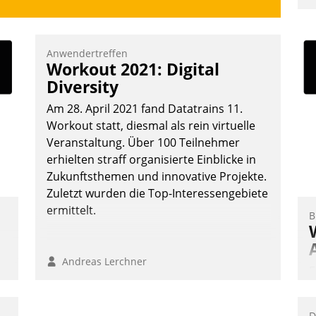
u
K
F
Anwendertreffen
Workout 2021: Digital
m
Diversity
z
u
Am 28. April 2021 fand Datatrains 11.
Workout statt, diesmal als rein virtuelle
Veranstaltung. Über 100 Teilnehmer
erhielten straff organisierte Einblicke in
Zukunftsthemen und innovative Projekte.
Zuletzt wurden die Top-Interessengebiete
ermittelt.
B
Andreas Lerchner
E
I
a
D