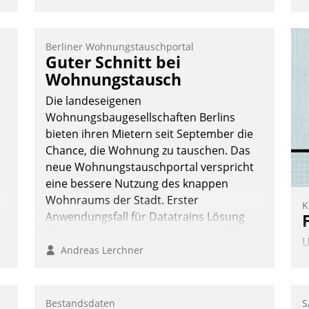
Berliner Wohnungstauschportal
Guter Schnitt bei
e
Wohnungstausch
Die landeseigenen
Wohnungsbaugesellschaften Berlins
bieten ihren Mietern seit September die
Chance, die Wohnung zu tauschen. Das
te
neue Wohnungstauschportal verspricht
eine bessere Nutzung des knappen
Wohnraums der Stadt. Erster
K
Anwendungsfall für Datatrains Lösung
API-Hub mit Schnittstellen zu den ERP-
U
Systemen der Unternehmen.
Andreas Lerchner
s
A
v
Bestandsdaten
S
s