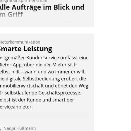
ntegrationspartnerschaft
Alle Aufträge im Blick und
im Griff
as Proptech Yarowa setzt auf SAP-
chnittstellenkompetenz: Datatrain
ntegriert Yarowas Portal zur Vergabe
ieterkommunikation
nd Verwaltung von Aufträgen der
Smarte Leistung
perativen Instandhaltung in die SAP-
eitgemäßer Kundenservice umfasst eine
ystemlandschaft deutscher
ieter-App, über die der Mieter sich
ohnungsunternehmen – und
elbst hilft – wann und wo immer er will.
eschleunigt damit den Weg vom
ie digitale Selbstbedienung erobert die
ieteranliegen zum Dienstleisterauftrag.
mmobilienwirtschaft und ebnet den Weg
Nadja Hußmann
ür selbstlaufende Geschäftsprozesse.
elbst ist der Kunde und smart der
erviceanbieter.
Nadja Hußmann