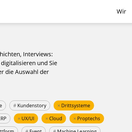
Wir
hichten, Interviews:
 digitalisieren und Sie
er die Auswahl der
e
#
Kundenstory
×
Drittsysteme
ERP
×
UX/UI
×
Cloud
×
Proptechs
ttform
#
Event
#
Machine Learning