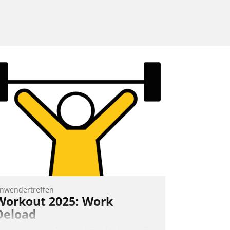
nwendertreffen
Workout 2025: Work
Deload
n entspannter Atmosphäre findet am 6.