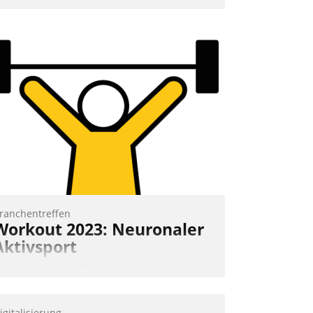
nd 7. Mai Datatrains Netzwerk-Event im
unden- und Partnerkreis statt. Zentrale
rage: Wie lassen sich Mammutprojekte
eistern und Workloads wuppen – bei
unehmend anspruchsvollen Aufgaben
nd abnehmendem Nachwuchs?
Nadja Hußmann
ranchentreffen
Workout 2023: Neuronaler
Aktivsport
rst lieferten die Speaker visionäre
mpulse, dann wurden die Gäste selbst
ktiv und sammelten methodisch
igitalisierung