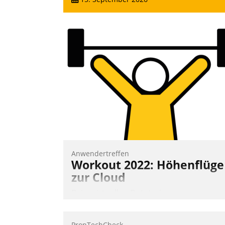
Anwendertreffen
Workout 2022: Höhenflüge
zur Cloud
Beim virtuellen Datatrain-
Anwendertreffen am 27. April 2022
erhielten die Teilnehmerinnen und
PropTechCheck