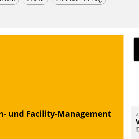
n- und Facility-Management
A
I