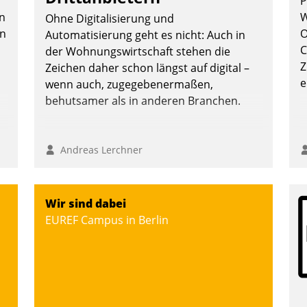
P
ü
n
W
Ohne Digitalisierung und
v
en
O
Automatisierung geht es nicht: Auch in
C
der Wohnungswirtschaft stehen die
Andreas Lerchner
Z
Zeichen daher schon längst auf digital –
e
wenn auch, zugegebenermaßen,
behutsamer als in anderen Branchen.
Andreas Lerchner
Wir sind dabei
EUREF Campus in Berlin