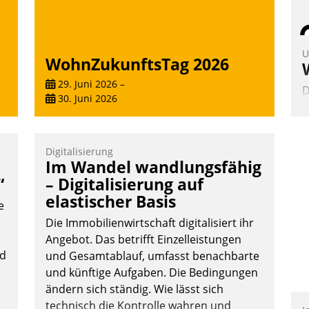
U
WohnZukunftsTag 2026
29. Juni 2026
–
D
30. Juni 2026
2
V
z
Digitalisierung
D
Im Wandel wandlungsfähig
H
“
– Digitalisierung auf
a
elastischer Basis
e
W
K
Die Immobilienwirtschaft digitalisiert ihr
E
Angebot. Das betrifft Einzelleistungen
nd
und Gesamtablauf, umfasst benachbarte
und künftige Aufgaben. Die Bedingungen
ändern sich ständig. Wie lässt sich
technisch die Kontrolle wahren und