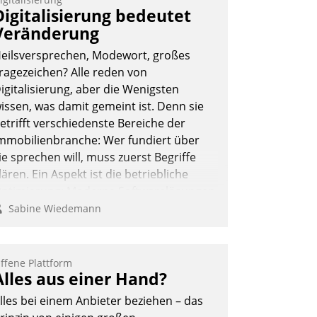
ernetzungsideen fürs Quartier.
Digitalisierung bedeutet
azwischen zeigte Datatrain, was es
Veränderung
eues zu bieten hat.
eilsversprechen, Modewort, großes
ragezeichen? Alle reden von
igitalisierung, aber die Wenigsten
issen, was damit gemeint ist. Denn sie
Nadja Hußmann
etrifft verschiedenste Bereiche der
mmobilienbranche: Wer fundiert über
ie sprechen will, muss zuerst Begriffe
lären. Ein Aspekt ist die betriebliche
ptimierung: Moderne Softwarelösungen
rmöglichen große Einsparungen durch
Sabine Wiedemann
ptimierte und automatisierte Prozesse.
och man darf nicht zu viel erwarten:
llein mit der Einführung einer neuen
ffene Plattform
Alles aus einer Hand?
oftware ist es nicht getan. Die
igitalisierung erfordert von
lles bei einem Anbieter beziehen – das
nternehmen die Bereitschaft, sich zu