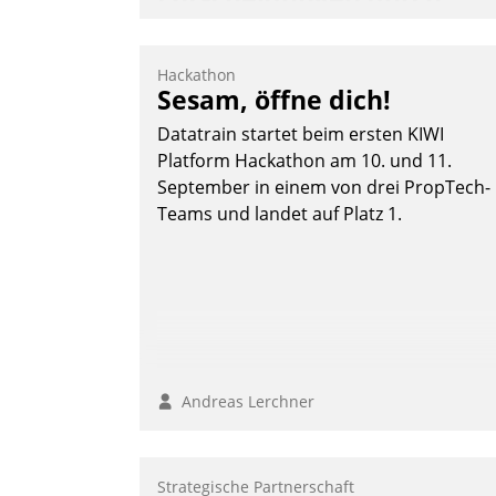
automatisierte
Mieterbefragungen
Hackathon
AktivBo und Datatrain kooperieren –
Sesam, öffne dich!
Immobilienunternehmen profitieren: Di
Datatrain startet beim ersten KIWI
nahtlose Integration der Lösungen von
Platform Hackathon am 10. und 11.
AktivBo und Datatrain ermöglicht
September in einem von drei PropTech-
automatisiert ausgelöste, zielgerichtete
Teams und landet auf Platz 1.
Mieterbefragungen – eine starke
Grundlage für intelligente, datengestütz
Entscheidungen.
Andreas Lerchner
Strategische Partnerschaft