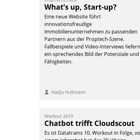
Teilnehmer kurzweilige Einblicke in
What’s up, Start-up?
innovative Cloud-Strategien und -
Eine neue Website führt
Lösungen mit hohem Zukunftspotenzial.
innovationsfreudige
Immobilienunternehmen zu passenden
Partnern aus der Proptech-Szene.
Fallbeispiele und Video-Interviews liefer
Andreas Lerchner
ein sprechendes Bild der Potenziale und
Fähigkeiten.
Nadja Hußmann
Workout 2019
Chatbot trifft Cloudscout
Es ist Datatrains 10. Workout in Folge, v