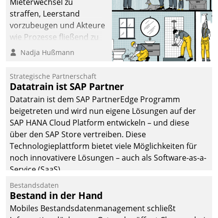
Mieterwechsel zu
straffen, Leerstand
vorzubeugen und Akteure
wie Prozesse fließend zu
vernetzen, nutzt die
Nadja Hußmann
Berliner Gewobag seit
Jahresbeginn eine
Strategische Partnerschaft
Überblick, Einsicht und
Datatrain ist SAP Partner
Eingriff bietende Lösung.
Datatrain ist dem SAP PartnerEdge Programm
Zur Entwicklung setzte
beigetreten und wird nun eigene Lösungen auf der
man auf
SAP HANA Cloud Platform entwickeln – und diese
Cloudtechnologie,
über den SAP Store vertreiben. Diese
bewährte und Startup-
Technologieplattform bietet viele Möglichkeiten für
Partner sowie erstmals
noch innovativere Lösungen – auch als Software-as-a-
agile Projektmethoden.
Service (SaaS).
Bestandsdaten
Bestand in der Hand
Mobiles Bestandsdatenmanagement schließt