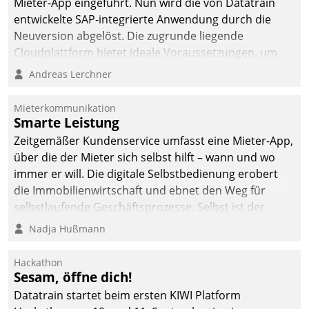
Mieter-App eingeführt. Nun wird die von Datatrain
entwickelte SAP-integrierte Anwendung durch die
Neuversion abgelöst. Die zugrunde liegende
Cloudplattform bietet ideale Voraussetzungen, um
die Funktionalität der App zu erweitern und weitere
Andreas Lerchner
innovative Apps, auch von Drittanbietern, in SAP zu
integrieren.
Mieterkommunikation
Smarte Leistung
Zeitgemäßer Kundenservice umfasst eine Mieter-App,
über die der Mieter sich selbst hilft – wann und wo
immer er will. Die digitale Selbstbedienung erobert
die Immobilienwirtschaft und ebnet den Weg für
selbstlaufende Geschäftsprozesse. Selbst ist der
Kunde und smart der Serviceanbieter.
Nadja Hußmann
Hackathon
Sesam, öffne dich!
Datatrain startet beim ersten KIWI Platform