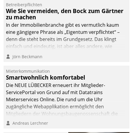
von AktivBo und
Betreiberpflichten
Datatrain ermöglicht
Wie Sie vermeiden, den Bock zum Gärtner
automatisiert ausgelöste,
zu machen
zielgerichtete
In der Immobilienbranche gibt es vermutlich kaum
Mieterbefragungen – eine
eine gängigere Phrase als „Eigentum verpflichtet“ –
starke Grundlage für
denn die steht bereits im Grundgesetz. Das klingt
intelligente,
einfach und eindeutig, ist aber alles andere, wie
datengestützte
Branchenbeschäftigte wissen. Denn mit der
Jörn Beckmann
Entscheidungen.
Verantwortung folgen Verpflichtungen.
Mieterkommunikation
Smartwohnlich komfortabel
Die NEUE LÜBECKER erneuert ihr Mitglieder-
ServicePortal von Grund auf mit Datatrains
Mieterservices Online. Die rund um die Uhr
zugängliche Webapplikation ermöglicht den
Mitgliedern der Wohnungs­bau­genossenschaft die
Kontaktaufnahme per Smartphone, Tablet oder PC.
Andreas Lerchner