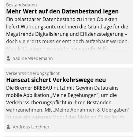
Mitarbeiter von
Bestandsdaten
Datatrain. Die meravis
Mehr Wert auf den Datenbestand legen
Wohnungsbau- und
Ein belastbarer Datenbestand zu ihren Objekten
Immobilien GmbH hat
liefert Wohnungsunternehmen die Grundlage für die
sich dabei für den Betrieb
Megatrends Digitalisierung und Effizienzsteigerung –
der Lösung über die SAP
doch vielerorts muss er erst noch aufgebaut werden.
Cloud Platform
Mobile Lösungen sind dabei eine große Hilfe.
entschieden - als erstes
Sabine Wiedemann
Unternehmen am
Wohnungsmarkt.
Verkehrssicherungspflicht
Hanseat sichert Verkehrswege neu
Die Bremer BREBAU nutzt mit Gewinn Datatrains
mobile Applikation „Meine Begehungen“, um die
Verkehrssicherungspflicht in ihren Beständen
wahrzunehmen. Mit „Meine Abnahmen & Übergaben“
ist nun ein weiteres Modul des Mobilen Cockpits im
Einsatz.
Andreas Lerchner