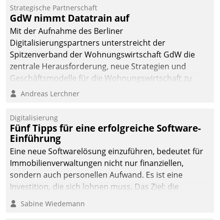
kommunale Wohnungsbauunternehmen daher
Strategische Partnerschaft
gemeinsam mit der Berliner Datatrain GmbH den
GdW nimmt Datatrain auf
Teilprozess der Objektsanierung digitalisiert.
Mit der Aufnahme des Berliner
Digitalisierungspartners unterstreicht der
Spitzenverband der Wohnungswirtschaft GdW die
zentrale Herausforderung, neue Strategien und
Geschäftsmodelle für die Wohnungswirtschaft zu
entwickeln.
Andreas Lerchner
Digitalisierung
Fünf Tipps für eine erfolgreiche Software-
Einführung
Eine neue Softwarelösung einzuführen, bedeutet für
Immobilienverwaltungen nicht nur finanziellen,
sondern auch personellen Aufwand. Es ist eine
Investition, die sich lohnen muss. Das Ziel: die
nachhaltige Optimierung der Geschäftsabläufe. Damit
Sabine Wiedemann
dieses Ziel erreicht wird, sollten einige Grundregeln