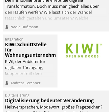
Die Immobilienbranche erlebt die digitale
automatisiert, vollständig
Transformation. Doch muss man gleich alles über
und auf Wunsch über
den Haufen werfen? Wie lässt sich der Wandel
mehrere zuvor
tatsächlich gestalten und umsetzen? Welche
festgelegte
Argumente zählen wirklich?
Nadja Hußmann
Kommunikationswege bei
den Empfängern ein.
Integration
KIWI-Schnittstelle
für
Wohnungsunternehmen
KIWI, der Anbieter für
digitalen Türzugang,
kooperiert mit dem
Beratungs- und
Andreas Lerchner
Softwareentwicklungshaus
Datatrain.
Digitalisierung
Digitalisierung bedeutet Veränderung
Heilsversprechen, Modewort, großes Fragezeichen?