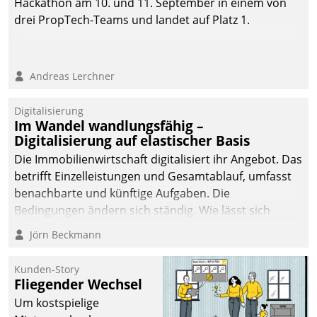
Hackathon am 10. und 11. September in einem von
drei PropTech-Teams und landet auf Platz 1.
Andreas Lerchner
Digitalisierung
Im Wandel wandlungsfähig –
Digitalisierung auf elastischer Basis
Die Immobilienwirtschaft digitalisiert ihr Angebot. Das
betrifft Einzelleistungen und Gesamtablauf, umfasst
benachbarte und künftige Aufgaben. Die
Bedingungen ändern sich ständig. Wie lässt sich
technisch die Kontrolle wahren und zugleich Freiraum
Jörn Beckmann
fürs Wachsen öffnen?
Kunden-Story
Fliegender Wechsel
Um kostspielige