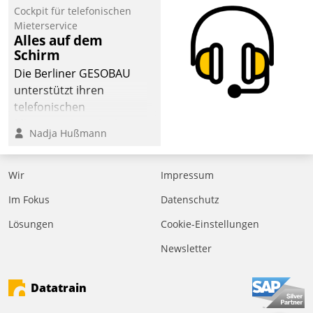
Cockpit für telefonischen
Mieterservice
Alles auf dem
Schirm
Die Berliner GESOBAU
unterstützt ihren
telefonischen
Mieterservice mit einem
Nadja Hußmann
digitalen Cockpit, das
situationsbezogen
passende Fragen und
Wir
Impressum
Schlagworte auswirft.
Im Fokus
Datenschutz
Eine intuitive
Dialogführung ermöglicht
Lösungen
Cookie-Einstellungen
dem externen
Newsletter
Serviceteam, Anrufe von
Mietenden zügiger und
Datatrain
effizienter zu bearbeiten.