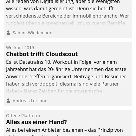
Alle reden von Digitalisierung, aber die Wenigsten
wissen, was damit gemeint ist. Denn sie betrifft
verschiedenste Bereiche der Immobilienbranche: Wer
fundiert über sie sprechen will, muss zuerst Begriffe
klären. Ein Aspekt ist die betriebliche Optimierung:
Sabine Wiedemann
Moderne Softwarelösungen ermöglichen große
Einsparungen durch optimierte und automatisierte
Workout 2019
Prozesse. Doch man darf nicht zu viel erwarten: Allein
Chatbot trifft Cloudscout
mit der Einführung einer neuen Software ist es nicht
Es ist Datatrains 10. Workout in Folge, vor einem
getan. Die Digitalisierung erfordert von Unternehmen
Jahrzehnt hat das 20-jährige Unternehmen das erste
die Bereitschaft, sich zu überprüfen, zu hinterfragen
Anwendertreffen organisiert. Beiträge und Besucher
und zu verändern.
haben sich verdoppelt, diesmal sind viele Partner
dabei – klares Zeichen für die strategische
Fokussierung auf den Kunden.
Andreas Lerchner
Offene Plattform
Alles aus einer Hand?
Alles bei einem Anbieter beziehen – das Prinzip von