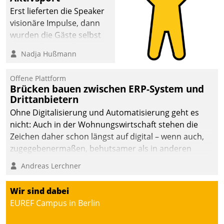
Erst lieferten die Speaker
visionäre Impulse, dann
wurden die Gäste selbst
aktiv und sammelten
Nadja Hußmann
methodisch
Vernetzungsideen fürs
Offene Plattform
Quartier. Dazwischen
Brücken bauen zwischen ERP-System und
zeigte Datatrain, was es
Drittanbietern
Neues zu bieten hat.
Ohne Digitalisierung und Automatisierung geht es
nicht: Auch in der Wohnungswirtschaft stehen die
Zeichen daher schon längst auf digital – wenn auch,
zugegebenermaßen, behutsamer als in anderen
Branchen.
Andreas Lerchner
Wir sind dabei
EUREF Campus in Berlin