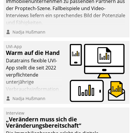
Immobilienunternehmen zu passenden Partnern aus
der Proptech-Szene. Fallbeispiele und Video-
Interviews liefern ein sprechendes Bild der Potenziale
und Fähigkeiten.
Nadja Hußmann
UVI-App
Warm auf die Hand
Datatrains flexible UVI-
App stellt die seit 2022
verpflichtende
unterjährige
Verbrauchsinformation
schnell, zuverlässig und
Nadja Hußmann
leicht bekömmlich bereit:
Die monatlichen
Interview
Mitteilungen zum
„Verändern muss sich die
Veränderungsbereitschaft“
Heizungs- und
Wasserverbrauch gehen