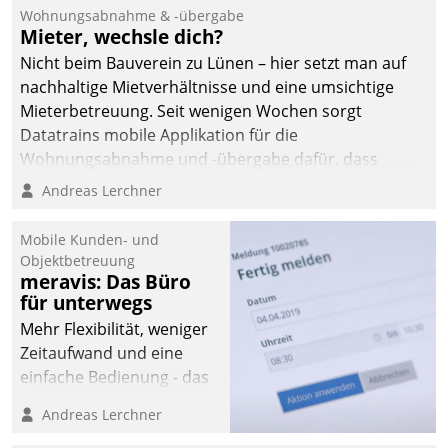
und Beschwerde-Management einen eigenen Kanal
Wohnungsabnahme & -übergabe
ein.
Mieter, wechsle dich?
Nicht beim Bauverein zu Lünen – hier setzt man auf
nachhaltige Mietverhältnisse und eine umsichtige
Mieterbetreuung. Seit wenigen Wochen sorgt
Datatrains mobile Applikation für die
Wohnungsabnahme und -übergabe dafür, dass
Mieter wohlgeordnet kommen und, so es sein muss,
Andreas Lerchner
gehen können.
Mobile Kunden- und
Objektbetreuung
meravis: Das Büro
für unterwegs
Mehr Flexibilität, weniger
Zeitaufwand und eine
einfache Bedienung - das
verspricht das aktuelle
Andreas Lerchner
Cockpit für mobile