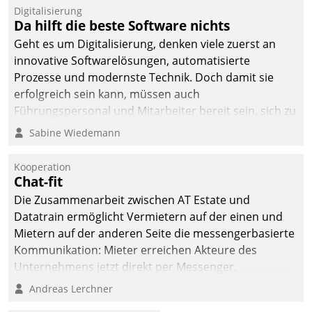
befolgt werden.
Digitalisierung
Da hilft die beste Software nichts
Geht es um Digitalisierung, denken viele zuerst an
innovative Softwarelösungen, automatisierte
Prozesse und modernste Technik. Doch damit sie
erfolgreich sein kann, müssen auch
Führungspersonal und Mitarbeiter bereit sein, sich zu
verändern und anzupassen, sonst werden sie an ihr
Sabine Wiedemann
scheitern.
Kooperation
Chat-fit
Die Zusammenarbeit zwischen AT Estate und
Datatrain ermöglicht Vermietern auf der einen und
Mietern auf der anderen Seite die messengerbasierte
Kommunikation: Mieter erreichen Akteure des
Unternehmens jetzt direkt per Messenger,
Mitarbeiter oder Dienstleister empfangen oder
Andreas Lerchner
versenden die Nachrichten via Cockpit.