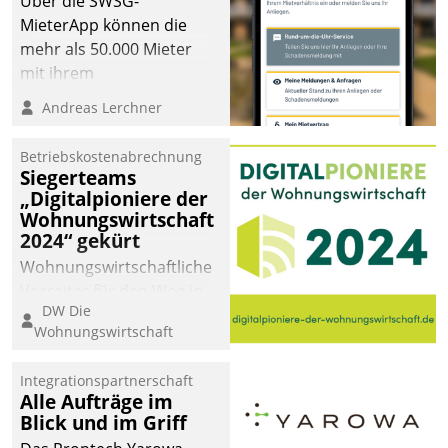
Über die SWSG-
MieterApp können die
mehr als 50.000 Mieter
mit ihrem
Wohnungsunternehmen
Andreas Lerchner
kommunizieren, auf dem
Laufenden bleiben, Daten
Betriebskostenabrechnung
einsehen und ändern
Siegerteams
oder
„Digitalpioniere der
Wohnungswirtschaft
Schadensmeldungen
2024“ gekürt
abgeben – rund um die
Uhr.
Wohnungswirtschaftliche
Vorreiter für den Weg in
DW Die
eine digitale Zukunft zu
Wohnungswirtschaft
finden, ist das Ziel des
Awards „Digitalpioniere
Integrationspartnerschaft
der
Alle Aufträge im
Wohnungswirtschaft“.
Blick und im Griff
Bewerben können sich