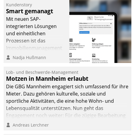
Kundenstory
Smart gemanagt
Mit neuen SAP-
integrierten Lösungen
und einheitlichen
Prozessen ist das
Immobilienmanagement
der Bayerischen
Nadja Hußmann
Versorgungskammer im
Ressort Kapitalanlage für
Lob- und Beschwerde-Management
künftige Aufgaben und
Motzen in Mannheim erlaubt
Herausforderungen
Die GBG Mannheim engagiert sich umfassend für ihre
gerüstet.
Mieter. Dazu gehören kulturelle, soziale und
sportliche Aktivitäten, die eine hohe Wohn- und
Lebensqualität unterstützen. Nun geht das
Engagement noch weiter: Für die zügige Bearbeitung
von Beschwerden – oder Lob – richtet das
Andreas Lerchner
Unternehmen mit Datatrains Applikation fürs Lob-