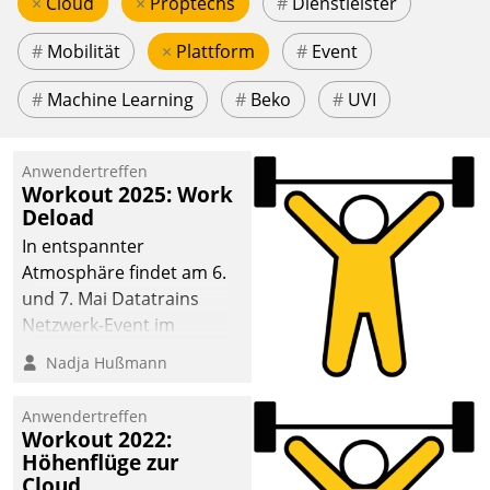
×
Cloud
×
Proptechs
#
Dienstleister
#
Mobilität
×
Plattform
#
Event
#
Machine Learning
#
Beko
#
UVI
Anwendertreffen
Workout 2025: Work
Deload
In entspannter
Atmosphäre findet am 6.
und 7. Mai Datatrains
Netzwerk-Event im
Kunden- und Partnerkreis
Nadja Hußmann
statt. Zentrale Frage: Wie
lassen sich
Anwendertreffen
Mammutprojekte
Workout 2022:
meistern und Workloads
Höhenflüge zur
Cloud
wuppen – bei zunehmend