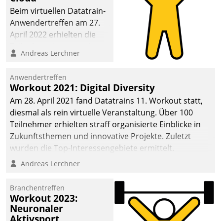
anspruchsvollen
Beim virtuellen Datatrain-
Aufgaben und
Anwendertreffen am 27.
abnehmendem
April 2022 erhielten die
Nachwuchs?
Teilnehmerinnen und
Andreas Lerchner
Teilnehmer kurzweilige
Einblicke in innovative
Anwendertreffen
Cloud-Strategien und -
Workout 2021: Digital Diversity
Lösungen mit hohem
Am 28. April 2021 fand Datatrains 11. Workout statt,
Zukunftspotenzial.
diesmal als rein virtuelle Veranstaltung. Über 100
Teilnehmer erhielten straff organisierte Einblicke in
Zukunftsthemen und innovative Projekte. Zuletzt
wurden die Top-Interessengebiete ermittelt.
Andreas Lerchner
Branchentreffen
Workout 2023:
Neuronaler
Aktivsport