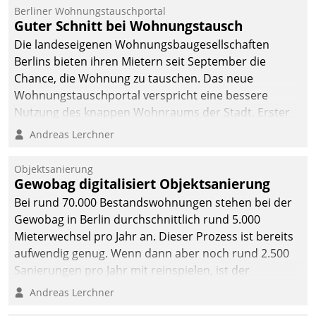
Berliner Wohnungstauschportal
Guter Schnitt bei Wohnungstausch
Die landeseigenen Wohnungsbaugesellschaften
Berlins bieten ihren Mietern seit September die
Chance, die Wohnung zu tauschen. Das neue
Wohnungstauschportal verspricht eine bessere
Nutzung des knappen Wohnraums der Stadt. Erster
Anwendungsfall für Datatrains Lösung API-Hub mit
Andreas Lerchner
Schnittstellen zu den ERP-Systemen der
Unternehmen.
Objektsanierung
Gewobag digitalisiert Objektsanierung
Bei rund 70.000 Bestandswohnungen stehen bei der
Gewobag in Berlin durchschnittlich rund 5.000
Mieterwechsel pro Jahr an. Dieser Prozess ist bereits
aufwendig genug. Wenn dann aber noch rund 2.500
Sanierungen pro Jahr mit reinspielen, ist der
Betreuungs- und Organisationsaufwand immens. Im
Andreas Lerchner
Rahmen ihrer Digitalisierungsstrategie hat das