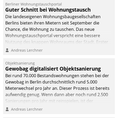
Berliner Wohnungstauschportal
Guter Schnitt bei Wohnungstausch
Die landeseigenen Wohnungsbaugesellschaften
Berlins bieten ihren Mietern seit September die
Chance, die Wohnung zu tauschen. Das neue
Wohnungstauschportal verspricht eine bessere
Nutzung des knappen Wohnraums der Stadt. Erster
Anwendungsfall für Datatrains Lösung API-Hub mit
Andreas Lerchner
Schnittstellen zu den ERP-Systemen der
Unternehmen.
Objektsanierung
Gewobag digitalisiert Objektsanierung
Bei rund 70.000 Bestandswohnungen stehen bei der
Gewobag in Berlin durchschnittlich rund 5.000
Mieterwechsel pro Jahr an. Dieser Prozess ist bereits
aufwendig genug. Wenn dann aber noch rund 2.500
Sanierungen pro Jahr mit reinspielen, ist der
Betreuungs- und Organisationsaufwand immens. Im
Andreas Lerchner
Rahmen ihrer Digitalisierungsstrategie hat das