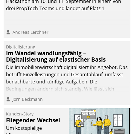
Hackathon am 10. und 11. September in einem von
drei PropTech-Teams und landet auf Platz 1.
Andreas Lerchner
Digitalisierung
Im Wandel wandlungsfähig –
Digitalisierung auf elastischer Basis
Die Immobilienwirtschaft digitalisiert ihr Angebot. Das
betrifft Einzelleistungen und Gesamtablauf, umfasst
benachbarte und künftige Aufgaben. Die
Bedingungen ändern sich ständig. Wie lässt sich
technisch die Kontrolle wahren und zugleich Freiraum
Jörn Beckmann
fürs Wachsen öffnen?
Kunden-Story
Fliegender Wechsel
Um kostspielige