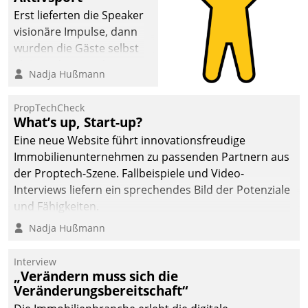
Erst lieferten die Speaker
visionäre Impulse, dann
wurden die Gäste selbst
aktiv und sammelten
Nadja Hußmann
methodisch
Vernetzungsideen fürs
PropTechCheck
Quartier. Dazwischen
What’s up, Start-up?
zeigte Datatrain, was es
Eine neue Website führt innovationsfreudige
Neues zu bieten hat.
Immobilienunternehmen zu passenden Partnern aus
der Proptech-Szene. Fallbeispiele und Video-
Interviews liefern ein sprechendes Bild der Potenziale
und Fähigkeiten.
Nadja Hußmann
Interview
„Verändern muss sich die
Veränderungsbereitschaft“