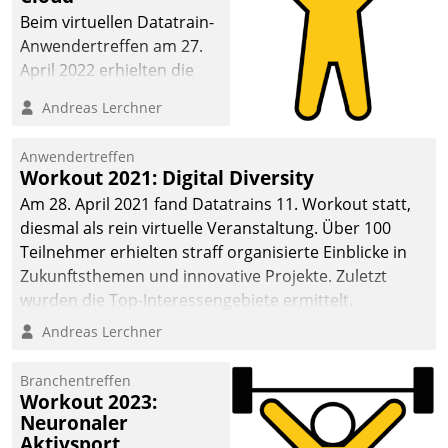
anspruchsvollen
Beim virtuellen Datatrain-
Aufgaben und
Anwendertreffen am 27.
abnehmendem
April 2022 erhielten die
Nachwuchs?
Teilnehmerinnen und
Andreas Lerchner
Teilnehmer kurzweilige
Einblicke in innovative
Anwendertreffen
Cloud-Strategien und -
Workout 2021: Digital Diversity
Lösungen mit hohem
Am 28. April 2021 fand Datatrains 11. Workout statt,
Zukunftspotenzial.
diesmal als rein virtuelle Veranstaltung. Über 100
Teilnehmer erhielten straff organisierte Einblicke in
Zukunftsthemen und innovative Projekte. Zuletzt
wurden die Top-Interessengebiete ermittelt.
Andreas Lerchner
Branchentreffen
Workout 2023:
Neuronaler
Aktivsport