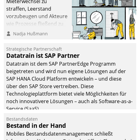
Mieterwechsel zu
straffen, Leerstand
vorzubeugen und Akteure
wie Prozesse fließend zu
vernetzen, nutzt die
Nadja Hußmann
Berliner Gewobag seit
Jahresbeginn eine
Strategische Partnerschaft
Überblick, Einsicht und
Datatrain ist SAP Partner
Eingriff bietende Lösung.
Datatrain ist dem SAP PartnerEdge Programm
Zur Entwicklung setzte
beigetreten und wird nun eigene Lösungen auf der
man auf
SAP HANA Cloud Platform entwickeln – und diese
Cloudtechnologie,
über den SAP Store vertreiben. Diese
bewährte und Startup-
Technologieplattform bietet viele Möglichkeiten für
Partner sowie erstmals
noch innovativere Lösungen – auch als Software-as-a-
agile Projektmethoden.
Service (SaaS).
Bestandsdaten
Bestand in der Hand
Mobiles Bestandsdatenmanagement schließt