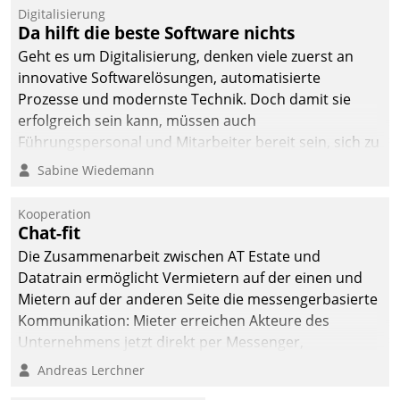
befolgt werden.
Digitalisierung
Da hilft die beste Software nichts
Geht es um Digitalisierung, denken viele zuerst an
innovative Softwarelösungen, automatisierte
Prozesse und modernste Technik. Doch damit sie
erfolgreich sein kann, müssen auch
Führungspersonal und Mitarbeiter bereit sein, sich zu
verändern und anzupassen, sonst werden sie an ihr
Sabine Wiedemann
scheitern.
Kooperation
Chat-fit
Die Zusammenarbeit zwischen AT Estate und
Datatrain ermöglicht Vermietern auf der einen und
Mietern auf der anderen Seite die messengerbasierte
Kommunikation: Mieter erreichen Akteure des
Unternehmens jetzt direkt per Messenger,
Mitarbeiter oder Dienstleister empfangen oder
Andreas Lerchner
versenden die Nachrichten via Cockpit.