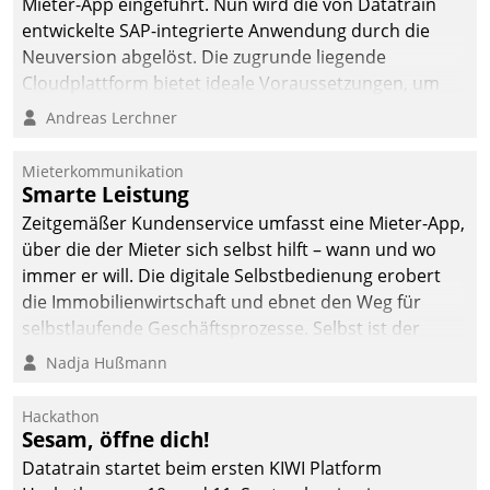
Mieter-App eingeführt. Nun wird die von Datatrain
entwickelte SAP-integrierte Anwendung durch die
Neuversion abgelöst. Die zugrunde liegende
Cloudplattform bietet ideale Voraussetzungen, um
die Funktionalität der App zu erweitern und weitere
Andreas Lerchner
innovative Apps, auch von Drittanbietern, in SAP zu
integrieren.
Mieterkommunikation
Smarte Leistung
Zeitgemäßer Kundenservice umfasst eine Mieter-App,
über die der Mieter sich selbst hilft – wann und wo
immer er will. Die digitale Selbstbedienung erobert
die Immobilienwirtschaft und ebnet den Weg für
selbstlaufende Geschäftsprozesse. Selbst ist der
Kunde und smart der Serviceanbieter.
Nadja Hußmann
Hackathon
Sesam, öffne dich!
Datatrain startet beim ersten KIWI Platform