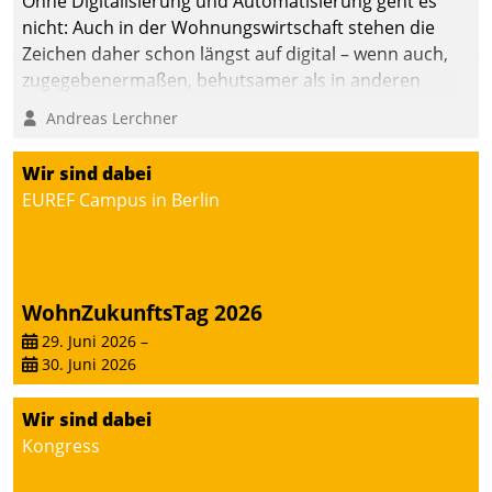
Ohne Digitalisierung und Automatisierung geht es
automatisiert, vollständig
nicht: Auch in der Wohnungswirtschaft stehen die
und auf Wunsch über
Zeichen daher schon längst auf digital – wenn auch,
mehrere zuvor
zugegebenermaßen, behutsamer als in anderen
festgelegte
Branchen.
Andreas Lerchner
Kommunikationswege bei
den Empfängern ein.
Wir sind dabei
EUREF Campus in Berlin
WohnZukunftsTag 2026
29. Juni 2026
–
30. Juni 2026
Wir sind dabei
Kongress