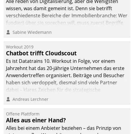
Alle reden von Digitalisierung, aber die Wenigsten
wissen, was damit gemeint ist. Denn sie betrifft
verschiedenste Bereiche der Immobilienbranche: Wer
fundiert über sie sprechen will, muss zuerst Begriffe
klären. Ein Aspekt ist die betriebliche Optimierung:
Sabine Wiedemann
Moderne Softwarelösungen ermöglichen große
Einsparungen durch optimierte und automatisierte
Workout 2019
Prozesse. Doch man darf nicht zu viel erwarten: Allein
Chatbot trifft Cloudscout
mit der Einführung einer neuen Software ist es nicht
Es ist Datatrains 10. Workout in Folge, vor einem
getan. Die Digitalisierung erfordert von Unternehmen
Jahrzehnt hat das 20-jährige Unternehmen das erste
die Bereitschaft, sich zu überprüfen, zu hinterfragen
Anwendertreffen organisiert. Beiträge und Besucher
und zu verändern.
haben sich verdoppelt, diesmal sind viele Partner
dabei – klares Zeichen für die strategische
Fokussierung auf den Kunden.
Andreas Lerchner
Offene Plattform
Alles aus einer Hand?
Alles bei einem Anbieter beziehen – das Prinzip von