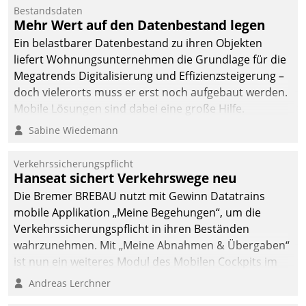
Mitarbeiter von
Bestandsdaten
Datatrain. Die meravis
Mehr Wert auf den Datenbestand legen
Wohnungsbau- und
Ein belastbarer Datenbestand zu ihren Objekten
Immobilien GmbH hat
liefert Wohnungsunternehmen die Grundlage für die
sich dabei für den Betrieb
Megatrends Digitalisierung und Effizienzsteigerung –
der Lösung über die SAP
doch vielerorts muss er erst noch aufgebaut werden.
Cloud Platform
Mobile Lösungen sind dabei eine große Hilfe.
entschieden - als erstes
Sabine Wiedemann
Unternehmen am
Wohnungsmarkt.
Verkehrssicherungspflicht
Hanseat sichert Verkehrswege neu
Die Bremer BREBAU nutzt mit Gewinn Datatrains
mobile Applikation „Meine Begehungen“, um die
Verkehrssicherungspflicht in ihren Beständen
wahrzunehmen. Mit „Meine Abnahmen & Übergaben“
ist nun ein weiteres Modul des Mobilen Cockpits im
Einsatz.
Andreas Lerchner