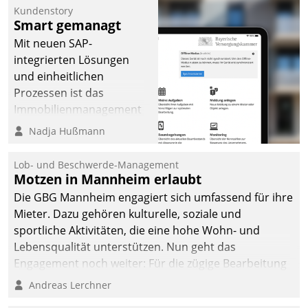
Kundenstory
Smart gemanagt
Mit neuen SAP-
integrierten Lösungen
und einheitlichen
Prozessen ist das
Immobilienmanagement
der Bayerischen
Nadja Hußmann
Versorgungskammer im
Ressort Kapitalanlage für
Lob- und Beschwerde-Management
künftige Aufgaben und
Motzen in Mannheim erlaubt
Herausforderungen
Die GBG Mannheim engagiert sich umfassend für ihre
gerüstet.
Mieter. Dazu gehören kulturelle, soziale und
sportliche Aktivitäten, die eine hohe Wohn- und
Lebensqualität unterstützen. Nun geht das
Engagement noch weiter: Für die zügige Bearbeitung
von Beschwerden – oder Lob – richtet das
Andreas Lerchner
Unternehmen mit Datatrains Applikation fürs Lob-