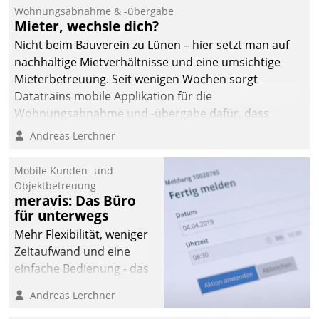
und Beschwerde-Management einen eigenen Kanal
Wohnungsabnahme & -übergabe
ein.
Mieter, wechsle dich?
Nicht beim Bauverein zu Lünen – hier setzt man auf
nachhaltige Mietverhältnisse und eine umsichtige
Mieterbetreuung. Seit wenigen Wochen sorgt
Datatrains mobile Applikation für die
Wohnungsabnahme und -übergabe dafür, dass
Mieter wohlgeordnet kommen und, so es sein muss,
Andreas Lerchner
gehen können.
Mobile Kunden- und
Objektbetreuung
meravis: Das Büro
für unterwegs
Mehr Flexibilität, weniger
Zeitaufwand und eine
einfache Bedienung - das
verspricht das aktuelle
Andreas Lerchner
Cockpit für mobile