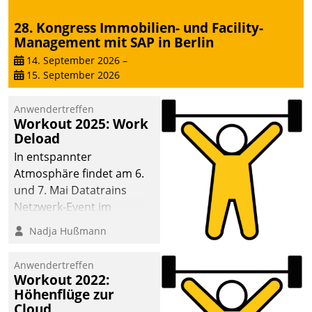
28. Kongress Immobilien- und Facility-
Management mit SAP in Berlin
14. September 2026
–
15. September 2026
Anwendertreffen
Workout 2025: Work
Deload
In entspannter
Atmosphäre findet am 6.
und 7. Mai Datatrains
Netzwerk-Event im
Kunden- und Partnerkreis
Nadja Hußmann
statt. Zentrale Frage: Wie
lassen sich
Anwendertreffen
Mammutprojekte
Workout 2022:
meistern und Workloads
Höhenflüge zur
Cloud
wuppen – bei zunehmend