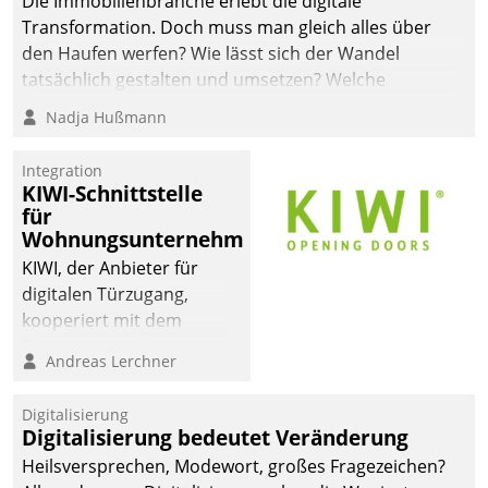
Die Immobilienbranche erlebt die digitale
Transformation. Doch muss man gleich alles über
den Haufen werfen? Wie lässt sich der Wandel
tatsächlich gestalten und umsetzen? Welche
Argumente zählen wirklich?
Nadja Hußmann
Integration
KIWI-Schnittstelle
für
Wohnungsunternehmen
KIWI, der Anbieter für
digitalen Türzugang,
kooperiert mit dem
Beratungs- und
Andreas Lerchner
Softwareentwicklungshaus
Datatrain.
Digitalisierung
Digitalisierung bedeutet Veränderung
Heilsversprechen, Modewort, großes Fragezeichen?