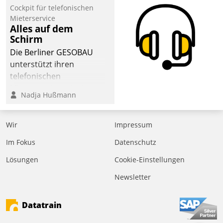
Cockpit für telefonischen
Mieterservice
Alles auf dem
Schirm
Die Berliner GESOBAU
unterstützt ihren
telefonischen
Mieterservice mit einem
Nadja Hußmann
digitalen Cockpit, das
situationsbezogen
passende Fragen und
Wir
Impressum
Schlagworte auswirft.
Im Fokus
Datenschutz
Eine intuitive
Dialogführung ermöglicht
Lösungen
Cookie-Einstellungen
dem externen
Newsletter
Serviceteam, Anrufe von
Mietenden zügiger und
Datatrain
effizienter zu bearbeiten.