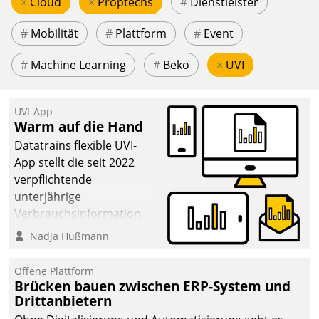
×
Cloud
×
Proptechs
#
Dienstleister
#
Mobilität
#
Plattform
#
Event
#
Machine Learning
#
Beko
×
UVI
UVI-App
Warm auf die Hand
Datatrains flexible UVI-
App stellt die seit 2022
verpflichtende
unterjährige
Verbrauchsinformation
schnell, zuverlässig und
Nadja Hußmann
leicht bekömmlich bereit:
Die monatlichen
Offene Plattform
Mitteilungen zum
Brücken bauen zwischen ERP-System und
Drittanbietern
Heizungs- und
Wasserverbrauch gehen