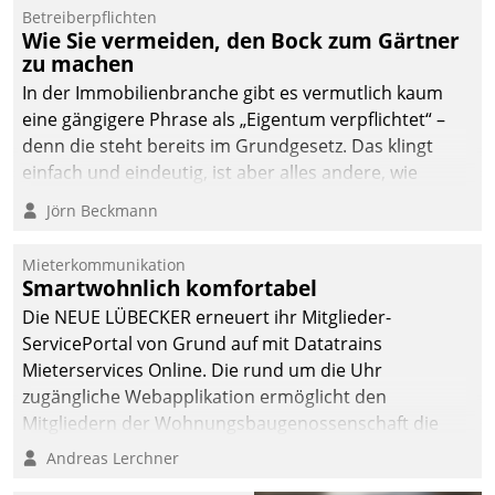
von AktivBo und
Betreiberpflichten
Datatrain ermöglicht
Wie Sie vermeiden, den Bock zum Gärtner
automatisiert ausgelöste,
zu machen
zielgerichtete
In der Immobilienbranche gibt es vermutlich kaum
Mieterbefragungen – eine
eine gängigere Phrase als „Eigentum verpflichtet“ –
starke Grundlage für
denn die steht bereits im Grundgesetz. Das klingt
intelligente,
einfach und eindeutig, ist aber alles andere, wie
datengestützte
Branchenbeschäftigte wissen. Denn mit der
Jörn Beckmann
Entscheidungen.
Verantwortung folgen Verpflichtungen.
Mieterkommunikation
Smartwohnlich komfortabel
Die NEUE LÜBECKER erneuert ihr Mitglieder-
ServicePortal von Grund auf mit Datatrains
Mieterservices Online. Die rund um die Uhr
zugängliche Webapplikation ermöglicht den
Mitgliedern der Wohnungs­bau­genossenschaft die
Kontaktaufnahme per Smartphone, Tablet oder PC.
Andreas Lerchner