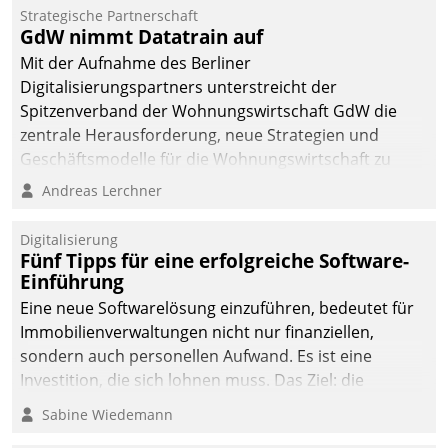
kommunale Wohnungsbauunternehmen daher
Strategische Partnerschaft
gemeinsam mit der Berliner Datatrain GmbH den
GdW nimmt Datatrain auf
Teilprozess der Objektsanierung digitalisiert.
Mit der Aufnahme des Berliner
Digitalisierungspartners unterstreicht der
Spitzenverband der Wohnungswirtschaft GdW die
zentrale Herausforderung, neue Strategien und
Geschäftsmodelle für die Wohnungswirtschaft zu
entwickeln.
Andreas Lerchner
Digitalisierung
Fünf Tipps für eine erfolgreiche Software-
Einführung
Eine neue Softwarelösung einzuführen, bedeutet für
Immobilienverwaltungen nicht nur finanziellen,
sondern auch personellen Aufwand. Es ist eine
Investition, die sich lohnen muss. Das Ziel: die
nachhaltige Optimierung der Geschäftsabläufe. Damit
Sabine Wiedemann
dieses Ziel erreicht wird, sollten einige Grundregeln