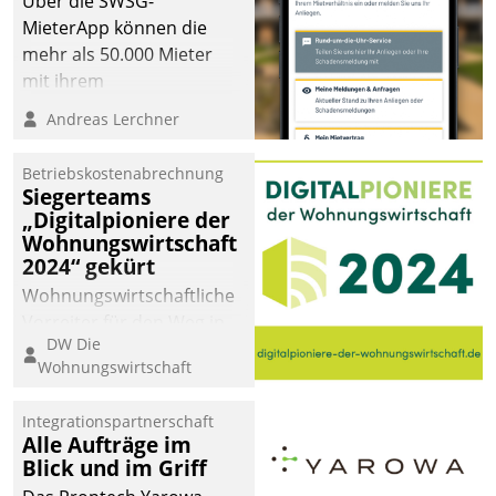
Über die SWSG-
MieterApp können die
mehr als 50.000 Mieter
mit ihrem
Wohnungsunternehmen
Andreas Lerchner
kommunizieren, auf dem
Laufenden bleiben, Daten
Betriebskostenabrechnung
einsehen und ändern
Siegerteams
oder
„Digitalpioniere der
Wohnungswirtschaft
Schadensmeldungen
2024“ gekürt
abgeben – rund um die
Uhr.
Wohnungswirtschaftliche
Vorreiter für den Weg in
DW Die
eine digitale Zukunft zu
Wohnungswirtschaft
finden, ist das Ziel des
Awards „Digitalpioniere
Integrationspartnerschaft
der
Alle Aufträge im
Wohnungswirtschaft“.
Blick und im Griff
Bewerben können sich