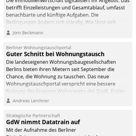
Die Immobilienwirtschaft digitalisiert ihr Angebot. Das
betrifft Einzelleistungen und Gesamtablauf, umfasst
benachbarte und künftige Aufgaben. Die
Bedingungen ändern sich ständig. Wie lässt sich
technisch die Kontrolle wahren und zugleich Freiraum
Jörn Beckmann
fürs Wachsen öffnen?
Berliner Wohnungstauschportal
Guter Schnitt bei Wohnungstausch
Die landeseigenen Wohnungsbaugesellschaften
Berlins bieten ihren Mietern seit September die
Chance, die Wohnung zu tauschen. Das neue
Wohnungstauschportal verspricht eine bessere
Nutzung des knappen Wohnraums der Stadt. Erster
Anwendungsfall für Datatrains Lösung API-Hub mit
Andreas Lerchner
Schnittstellen zu den ERP-Systemen der
Unternehmen.
Strategische Partnerschaft
GdW nimmt Datatrain auf
Mit der Aufnahme des Berliner