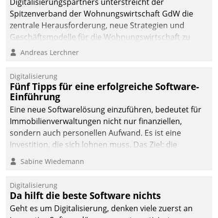
Digitalisierungspartners unterstreicht der
Spitzenverband der Wohnungswirtschaft GdW die
zentrale Herausforderung, neue Strategien und
Geschäftsmodelle für die Wohnungswirtschaft zu
entwickeln.
Andreas Lerchner
Digitalisierung
Fünf Tipps für eine erfolgreiche Software-
Einführung
Eine neue Softwarelösung einzuführen, bedeutet für
Immobilienverwaltungen nicht nur finanziellen,
sondern auch personellen Aufwand. Es ist eine
Investition, die sich lohnen muss. Das Ziel: die
nachhaltige Optimierung der Geschäftsabläufe. Damit
Sabine Wiedemann
dieses Ziel erreicht wird, sollten einige Grundregeln
befolgt werden.
Digitalisierung
Da hilft die beste Software nichts
Geht es um Digitalisierung, denken viele zuerst an