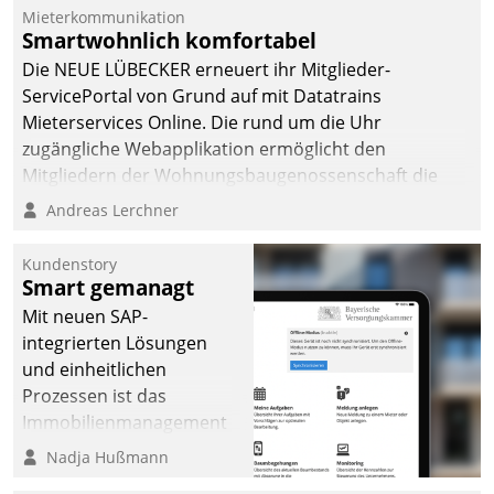
von AktivBo und
Mieterkommunikation
Datatrain ermöglicht
Smartwohnlich komfortabel
automatisiert ausgelöste,
Die NEUE LÜBECKER erneuert ihr Mitglieder-
zielgerichtete
ServicePortal von Grund auf mit Datatrains
Mieterbefragungen – eine
Mieterservices Online. Die rund um die Uhr
starke Grundlage für
zugängliche Webapplikation ermöglicht den
intelligente,
Mitgliedern der Wohnungs­bau­genossenschaft die
datengestützte
Kontaktaufnahme per Smartphone, Tablet oder PC.
Andreas Lerchner
Entscheidungen.
Kundenstory
Smart gemanagt
Mit neuen SAP-
integrierten Lösungen
und einheitlichen
Prozessen ist das
Immobilienmanagement
der Bayerischen
Nadja Hußmann
Versorgungskammer im