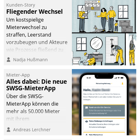
kommunale Wohnungsbauunternehmen daher
Kunden-Story
gemeinsam mit der Berliner Datatrain GmbH den
Fliegender Wechsel
Teilprozess der Objektsanierung digitalisiert.
Um kostspielige
Mieterwechsel zu
straffen, Leerstand
vorzubeugen und Akteure
wie Prozesse fließend zu
vernetzen, nutzt die
Nadja Hußmann
Berliner Gewobag seit
Jahresbeginn eine
Mieter-App
Überblick, Einsicht und
Alles dabei: Die neue
SWSG-MieterApp
Eingriff bietende Lösung.
Zur Entwicklung setzte
Über die SWSG-
man auf
MieterApp können die
Cloudtechnologie,
mehr als 50.000 Mieter
bewährte und Startup-
mit ihrem
Partner sowie erstmals
Wohnungsunternehmen
Andreas Lerchner
agile Projektmethoden.
kommunizieren, auf dem