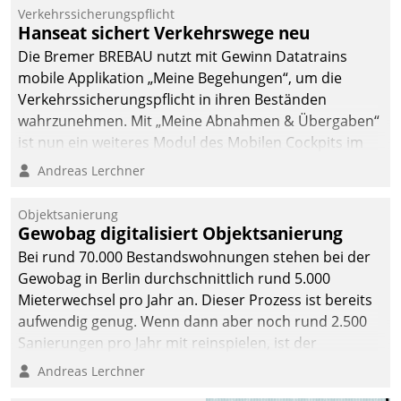
Verkehrssicherungspflicht
Hanseat sichert Verkehrswege neu
Die Bremer BREBAU nutzt mit Gewinn Datatrains
mobile Applikation „Meine Begehungen“, um die
Verkehrssicherungspflicht in ihren Beständen
wahrzunehmen. Mit „Meine Abnahmen & Übergaben“
ist nun ein weiteres Modul des Mobilen Cockpits im
Einsatz.
Andreas Lerchner
Objektsanierung
Gewobag digitalisiert Objektsanierung
Bei rund 70.000 Bestandswohnungen stehen bei der
Gewobag in Berlin durchschnittlich rund 5.000
Mieterwechsel pro Jahr an. Dieser Prozess ist bereits
aufwendig genug. Wenn dann aber noch rund 2.500
Sanierungen pro Jahr mit reinspielen, ist der
Betreuungs- und Organisationsaufwand immens. Im
Andreas Lerchner
Rahmen ihrer Digitalisierungsstrategie hat das