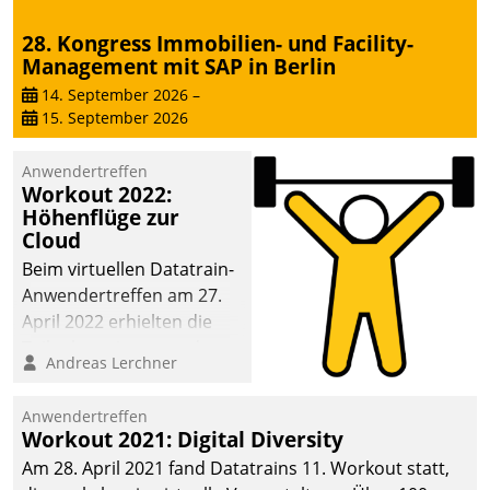
28. Kongress Immobilien- und Facility-
Management mit SAP in Berlin
14. September 2026
–
15. September 2026
Anwendertreffen
Workout 2022:
Höhenflüge zur
Cloud
Beim virtuellen Datatrain-
Anwendertreffen am 27.
April 2022 erhielten die
Teilnehmerinnen und
Andreas Lerchner
Teilnehmer kurzweilige
Einblicke in innovative
Anwendertreffen
Cloud-Strategien und -
Workout 2021: Digital Diversity
Lösungen mit hohem
Am 28. April 2021 fand Datatrains 11. Workout statt,
Zukunftspotenzial.