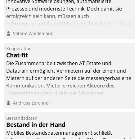
innovative Softwarelösungen, automatisierte
Prozesse und modernste Technik. Doch damit sie
erfolgreich sein kann, müssen auch
Führungspersonal und Mitarbeiter bereit sein, sich zu
verändern und anzupassen, sonst werden sie an ihr
Sabine Wiedemann
scheitern.
Kooperation
Chat-fit
Die Zusammenarbeit zwischen AT Estate und
Datatrain ermöglicht Vermietern auf der einen und
Mietern auf der anderen Seite die messengerbasierte
Kommunikation: Mieter erreichen Akteure des
Unternehmens jetzt direkt per Messenger,
Mitarbeiter oder Dienstleister empfangen oder
Andreas Lerchner
versenden die Nachrichten via Cockpit.
Bestandsdaten
Bestand in der Hand
Mobiles Bestandsdatenmanagement schließt