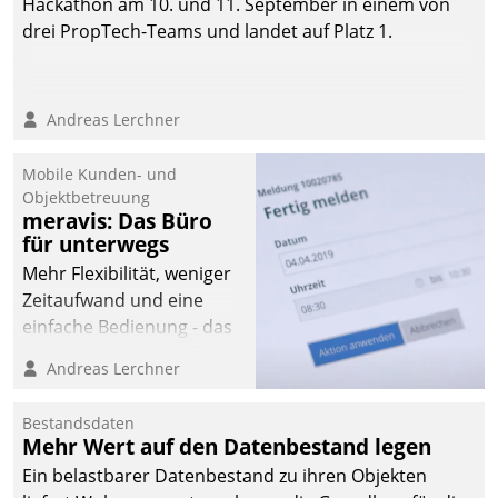
Hackathon am 10. und 11. September in einem von
drei PropTech-Teams und landet auf Platz 1.
Andreas Lerchner
Mobile Kunden- und
Objektbetreuung
meravis: Das Büro
für unterwegs
Mehr Flexibilität, weniger
Zeitaufwand und eine
einfache Bedienung - das
verspricht das aktuelle
Andreas Lerchner
Cockpit für mobile
Mitarbeiter von
Bestandsdaten
Datatrain. Die meravis
Mehr Wert auf den Datenbestand legen
Wohnungsbau- und
Ein belastbarer Datenbestand zu ihren Objekten
Immobilien GmbH hat