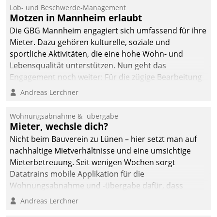
Ressort Kapitalanlage für
Lob- und Beschwerde-Management
künftige Aufgaben und
Motzen in Mannheim erlaubt
Herausforderungen
Die GBG Mannheim engagiert sich umfassend für ihre
gerüstet.
Mieter. Dazu gehören kulturelle, soziale und
sportliche Aktivitäten, die eine hohe Wohn- und
Lebensqualität unterstützen. Nun geht das
Engagement noch weiter: Für die zügige Bearbeitung
von Beschwerden – oder Lob – richtet das
Andreas Lerchner
Unternehmen mit Datatrains Applikation fürs Lob-
und Beschwerde-Management einen eigenen Kanal
Wohnungsabnahme & -übergabe
ein.
Mieter, wechsle dich?
Nicht beim Bauverein zu Lünen – hier setzt man auf
nachhaltige Mietverhältnisse und eine umsichtige
Mieterbetreuung. Seit wenigen Wochen sorgt
Datatrains mobile Applikation für die
Wohnungsabnahme und -übergabe dafür, dass
Mieter wohlgeordnet kommen und, so es sein muss,
Andreas Lerchner
gehen können.