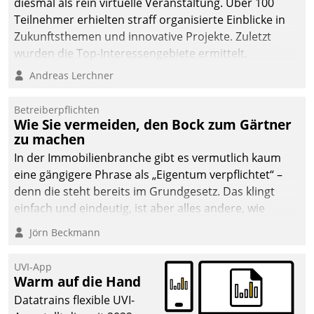
diesmal als rein virtuelle Veranstaltung. Über 100
Teilnehmer erhielten straff organisierte Einblicke in
Zukunftsthemen und innovative Projekte. Zuletzt
wurden die Top-Interessengebiete ermittelt.
Andreas Lerchner
Betreiberpflichten
Wie Sie vermeiden, den Bock zum Gärtner
zu machen
In der Immobilienbranche gibt es vermutlich kaum
eine gängigere Phrase als „Eigentum verpflichtet“ –
denn die steht bereits im Grundgesetz. Das klingt
einfach und eindeutig, ist aber alles andere, wie
Branchenbeschäftigte wissen. Denn mit der
Jörn Beckmann
Verantwortung folgen Verpflichtungen.
UVI-App
Warm auf die Hand
Datatrains flexible UVI-