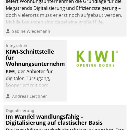
liefert Wohnungsunternehmen die Grundlage für die
sich dabei für den Betrieb
Megatrends Digitalisierung und Effizienzsteigerung –
der Lösung über die SAP
doch vielerorts muss er erst noch aufgebaut werden.
Cloud Platform
Mobile Lösungen sind dabei eine große Hilfe.
entschieden - als erstes
Sabine Wiedemann
Unternehmen am
Wohnungsmarkt.
Integration
KIWI-Schnittstelle
für
Wohnungsunternehmen
KIWI, der Anbieter für
digitalen Türzugang,
kooperiert mit dem
Beratungs- und
Andreas Lerchner
Softwareentwicklungshaus
Datatrain.
Digitalisierung
Im Wandel wandlungsfähig –
Digitalisierung auf elastischer Basis