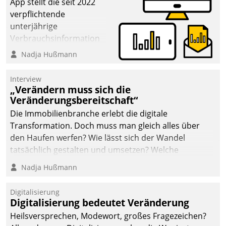
App stellt die seit 2022
verpflichtende
unterjährige
Verbrauchsinformation
schnell, zuverlässig und
Nadja Hußmann
leicht bekömmlich bereit:
Die monatlichen
Interview
Mitteilungen zum
„Verändern muss sich die
Veränderungsbereitschaft“
Heizungs- und
Wasserverbrauch gehen
Die Immobilienbranche erlebt die digitale
automatisiert, vollständig
Transformation. Doch muss man gleich alles über
und auf Wunsch über
den Haufen werfen? Wie lässt sich der Wandel
mehrere zuvor
tatsächlich gestalten und umsetzen? Welche
festgelegte
Argumente zählen wirklich?
Nadja Hußmann
Kommunikationswege bei
den Empfängern ein.
Digitalisierung
Digitalisierung bedeutet Veränderung
Heilsversprechen, Modewort, großes Fragezeichen?