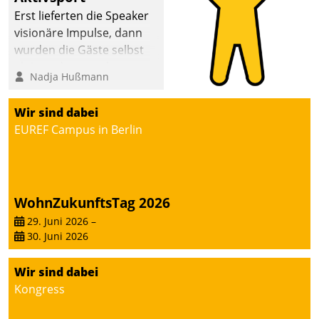
anspruchsvollen
Erst lieferten die Speaker
Aufgaben und
visionäre Impulse, dann
abnehmendem
wurden die Gäste selbst
Nachwuchs?
aktiv und sammelten
Nadja Hußmann
methodisch
Vernetzungsideen fürs
Wir sind dabei
Quartier. Dazwischen
EUREF Campus in Berlin
zeigte Datatrain, was es
Neues zu bieten hat.
WohnZukunftsTag 2026
29. Juni 2026
–
30. Juni 2026
Wir sind dabei
Kongress