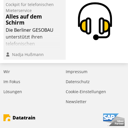
Laufenden bleiben, Daten
Cockpit für telefonischen
einsehen und ändern
Mieterservice
oder
Alles auf dem
Schirm
Schadensmeldungen
abgeben – rund um die
Die Berliner GESOBAU
Uhr.
unterstützt ihren
telefonischen
Mieterservice mit einem
Nadja Hußmann
digitalen Cockpit, das
situationsbezogen
passende Fragen und
Wir
Impressum
Schlagworte auswirft.
Im Fokus
Datenschutz
Eine intuitive
Dialogführung ermöglicht
Lösungen
Cookie-Einstellungen
dem externen
Newsletter
Serviceteam, Anrufe von
Mietenden zügiger und
Datatrain
effizienter zu bearbeiten.