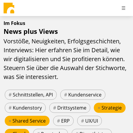
Im Fokus
News plus Views
Vorstöße, Neuigkeiten, Erfolgsgeschichten,
Interviews: Hier erfahren Sie im Detail, wie
wir digitalisieren und Sie profitieren können.
Steuern Sie über die Auswahl der Stichworte,
was Sie interessiert.
#
Schnittstellen, API
#
Kundenservice
#
Kundenstory
#
Drittsysteme
×
Strategie
×
Shared Service
#
ERP
#
UX/UI