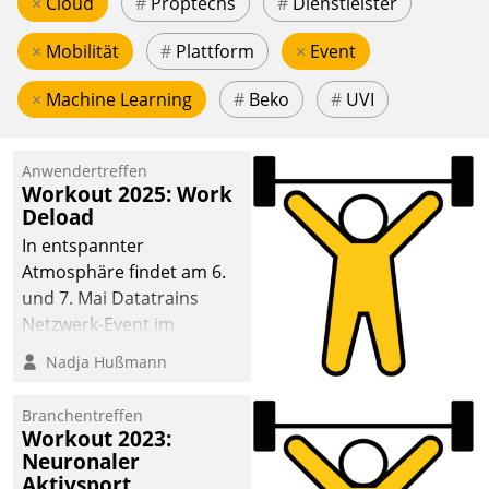
×
Cloud
#
Proptechs
#
Dienstleister
×
Mobilität
#
Plattform
×
Event
×
Machine Learning
#
Beko
#
UVI
Anwendertreffen
Workout 2025: Work
Deload
In entspannter
Atmosphäre findet am 6.
und 7. Mai Datatrains
Netzwerk-Event im
Kunden- und Partnerkreis
Nadja Hußmann
statt. Zentrale Frage: Wie
lassen sich
Branchentreffen
Mammutprojekte
Workout 2023:
meistern und Workloads
Neuronaler
Aktivsport
wuppen – bei zunehmend