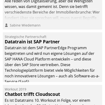
Alle reden von Digitalisierung, aber die Wenigsten
wissen, was damit gemeint ist. Denn sie betrifft
verschiedenste Bereiche der Immobilienbranche: Wer
fundiert über sie sprechen will, muss zuerst Begriffe
klären. Ein Aspekt ist die betriebliche Optimierung:
Sabine Wiedemann
Moderne Softwarelösungen ermöglichen große
Einsparungen durch optimierte und automatisierte
Strategische Partnerschaft
Prozesse. Doch man darf nicht zu viel erwarten: Allein
Datatrain ist SAP Partner
mit der Einführung einer neuen Software ist es nicht
Datatrain ist dem SAP PartnerEdge Programm
getan. Die Digitalisierung erfordert von Unternehmen
beigetreten und wird nun eigene Lösungen auf der
die Bereitschaft, sich zu überprüfen, zu hinterfragen
SAP HANA Cloud Platform entwickeln – und diese
und zu verändern.
über den SAP Store vertreiben. Diese
Technologieplattform bietet viele Möglichkeiten für
noch innovativere Lösungen – auch als Software-as-a-
Service (SaaS).
Workout 2019
Chatbot trifft Cloudscout
Es ist Datatrains 10. Workout in Folge, vor einem