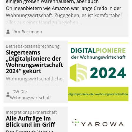
einigen großen Warenhäusern, aber auch
Onlineanbietern wie Amazon war lange Credo in der
Wohnungswirtschaft. Zugegeben, es ist komfortabel
alles aus einer Hand zu beziehen...
Jörn Beckmann
Betriebskostenabrechnung
Siegerteams
„Digitalpioniere der
Wohnungswirtschaft
2024“ gekürt
Wohnungswirtschaftliche
Vorreiter für den Weg in
DW Die
eine digitale Zukunft zu
Wohnungswirtschaft
finden, ist das Ziel des
Awards „Digitalpioniere
Integrationspartnerschaft
der
Alle Aufträge im
Wohnungswirtschaft“.
Blick und im Griff
Bewerben können sich