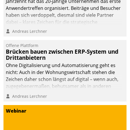
Jahrzehnt hat das 20-jährige Unternehmen das erste
Anwendertreffen organisiert. Beiträge und Besucher
haben sich verdoppelt, diesmal sind viele Partner
dabei – klares Zeichen für die strategische
Fokussierung auf den Kunden.
Andreas Lerchner
Offene Plattform
Brücken bauen zwischen ERP-System und
Drittanbietern
Ohne Digitalisierung und Automatisierung geht es
nicht: Auch in der Wohnungswirtschaft stehen die
Zeichen daher schon längst auf digital – wenn auch,
zugegebenermaßen, behutsamer als in anderen
Branchen.
Andreas Lerchner
Webinar