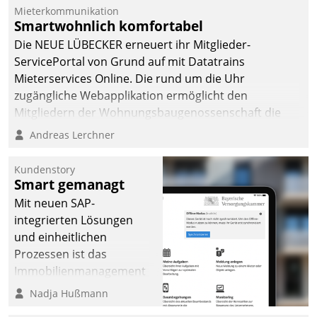
von AktivBo und
Mieterkommunikation
Datatrain ermöglicht
Smartwohnlich komfortabel
automatisiert ausgelöste,
Die NEUE LÜBECKER erneuert ihr Mitglieder-
zielgerichtete
ServicePortal von Grund auf mit Datatrains
Mieterbefragungen – eine
Mieterservices Online. Die rund um die Uhr
starke Grundlage für
zugängliche Webapplikation ermöglicht den
intelligente,
Mitgliedern der Wohnungs­bau­genossenschaft die
datengestützte
Kontaktaufnahme per Smartphone, Tablet oder PC.
Andreas Lerchner
Entscheidungen.
Kundenstory
Smart gemanagt
Mit neuen SAP-
integrierten Lösungen
und einheitlichen
Prozessen ist das
Immobilienmanagement
der Bayerischen
Nadja Hußmann
Versorgungskammer im