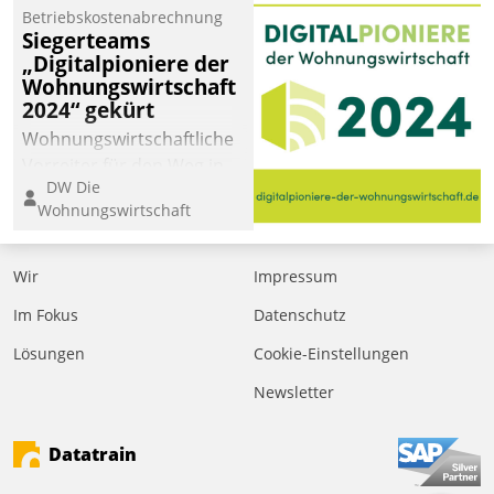
Betriebskostenabrechnung
Siegerteams
„Digitalpioniere der
Wohnungswirtschaft
2024“ gekürt
Wohnungswirtschaftliche
Vorreiter für den Weg in
DW Die
eine digitale Zukunft zu
Wohnungswirtschaft
finden, ist das Ziel des
Awards „Digitalpioniere
der
Wir
Impressum
Wohnungswirtschaft“.
Im Fokus
Datenschutz
Bewerben können sich
dafür ein Team
Lösungen
Cookie-Einstellungen
bestehend aus
Newsletter
Wohnungsunternehmen
und PropTech.
Datatrain