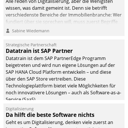
Alle reden von Digitalisierung, aber die Wenigsten
man auf
wissen, was damit gemeint ist. Denn sie betrifft
Cloudtechnologie,
verschiedenste Bereiche der Immobilienbranche: Wer
bewährte und Startup-
fundiert über sie sprechen will, muss zuerst Begriffe
Partner sowie erstmals
klären. Ein Aspekt ist die betriebliche Optimierung:
Sabine Wiedemann
agile Projektmethoden.
Moderne Softwarelösungen ermöglichen große
Einsparungen durch optimierte und automatisierte
Strategische Partnerschaft
Prozesse. Doch man darf nicht zu viel erwarten: Allein
Datatrain ist SAP Partner
mit der Einführung einer neuen Software ist es nicht
Datatrain ist dem SAP PartnerEdge Programm
getan. Die Digitalisierung erfordert von Unternehmen
beigetreten und wird nun eigene Lösungen auf der
die Bereitschaft, sich zu überprüfen, zu hinterfragen
SAP HANA Cloud Platform entwickeln – und diese
und zu verändern.
über den SAP Store vertreiben. Diese
Technologieplattform bietet viele Möglichkeiten für
noch innovativere Lösungen – auch als Software-as-a-
Service (SaaS).
Digitalisierung
Da hilft die beste Software nichts
Geht es um Digitalisierung, denken viele zuerst an