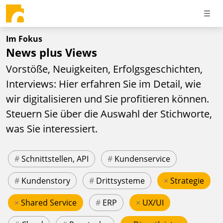
Im Fokus
News plus Views
Vorstöße, Neuigkeiten, Erfolgsgeschichten,
Interviews: Hier erfahren Sie im Detail, wie
wir digitalisieren und Sie profitieren können.
Steuern Sie über die Auswahl der Stichworte,
was Sie interessiert.
#
Schnittstellen, API
#
Kundenservice
#
Kundenstory
#
Drittsysteme
×
Strategie
×
Shared Service
#
ERP
×
UX/UI