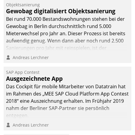
Objektsanierung
Gewobag digitalisiert Objektsanierung
Bei rund 70.000 Bestandswohnungen stehen bei der
Gewobag in Berlin durchschnittlich rund 5.000
Mieterwechsel pro Jahr an. Dieser Prozess ist bereits
aufwendig genug. Wenn dann aber noch rund 2.500
Sanierungen pro Jahr mit reinspielen, ist der
Betreuungs- und Organisationsaufwand immens. Im
Andreas Lerchner
Rahmen ihrer Digitalisierungsstrategie hat das
kommunale Wohnungsbauunternehmen daher
SAP App Contest
gemeinsam mit der Berliner Datatrain GmbH den
Ausgezeichnete App
Teilprozess der Objektsanierung digitalisiert.
Das Cockpit für mobile Mitarbeiter von Datatrain hat
im Rahmen des „MEE SAP Cloud Platform App Contest
2018“ eine Auszeichnung erhalten. Im Frühjahr 2019
nahm der Berliner SAP-Partner sie persönlich
entgegen.
Andreas Lerchner