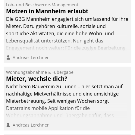
Ressort Kapitalanlage für
Lob- und Beschwerde-Management
künftige Aufgaben und
Motzen in Mannheim erlaubt
Herausforderungen
Die GBG Mannheim engagiert sich umfassend für ihre
gerüstet.
Mieter. Dazu gehören kulturelle, soziale und
sportliche Aktivitäten, die eine hohe Wohn- und
Lebensqualität unterstützen. Nun geht das
Engagement noch weiter: Für die zügige Bearbeitung
von Beschwerden – oder Lob – richtet das
Andreas Lerchner
Unternehmen mit Datatrains Applikation fürs Lob-
und Beschwerde-Management einen eigenen Kanal
Wohnungsabnahme & -übergabe
ein.
Mieter, wechsle dich?
Nicht beim Bauverein zu Lünen – hier setzt man auf
nachhaltige Mietverhältnisse und eine umsichtige
Mieterbetreuung. Seit wenigen Wochen sorgt
Datatrains mobile Applikation für die
Wohnungsabnahme und -übergabe dafür, dass
Mieter wohlgeordnet kommen und, so es sein muss,
Andreas Lerchner
gehen können.