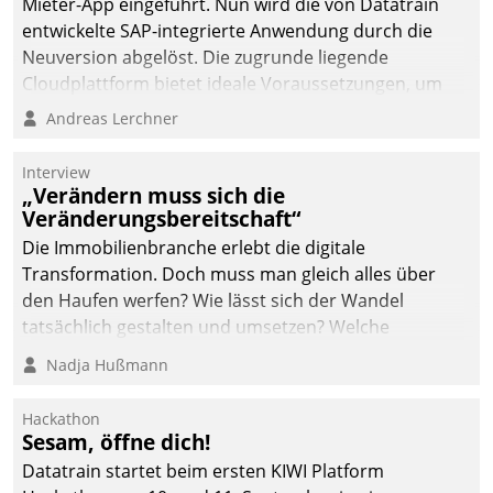
Mieter-App eingeführt. Nun wird die von Datatrain
automatisiert, vollständig
entwickelte SAP-integrierte Anwendung durch die
und auf Wunsch über
Neuversion abgelöst. Die zugrunde liegende
mehrere zuvor
Cloudplattform bietet ideale Voraussetzungen, um
festgelegte
die Funktionalität der App zu erweitern und weitere
Andreas Lerchner
Kommunikationswege bei
innovative Apps, auch von Drittanbietern, in SAP zu
den Empfängern ein.
integrieren.
Interview
„Verändern muss sich die
Veränderungsbereitschaft“
Die Immobilienbranche erlebt die digitale
Transformation. Doch muss man gleich alles über
den Haufen werfen? Wie lässt sich der Wandel
tatsächlich gestalten und umsetzen? Welche
Argumente zählen wirklich?
Nadja Hußmann
Hackathon
Sesam, öffne dich!
Datatrain startet beim ersten KIWI Platform