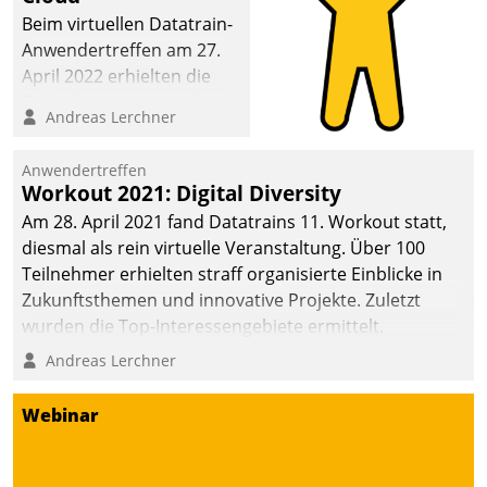
Beim virtuellen Datatrain-
Anwendertreffen am 27.
April 2022 erhielten die
Teilnehmerinnen und
Andreas Lerchner
Teilnehmer kurzweilige
Einblicke in innovative
Anwendertreffen
Cloud-Strategien und -
Workout 2021: Digital Diversity
Lösungen mit hohem
Am 28. April 2021 fand Datatrains 11. Workout statt,
Zukunftspotenzial.
diesmal als rein virtuelle Veranstaltung. Über 100
Teilnehmer erhielten straff organisierte Einblicke in
Zukunftsthemen und innovative Projekte. Zuletzt
wurden die Top-Interessengebiete ermittelt.
Andreas Lerchner
Webinar