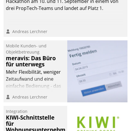
Hackathon am 10. und 11. September in einem von
drei PropTech-Teams und landet auf Platz 1.
Andreas Lerchner
Mobile Kunden- und
Objektbetreuung
meravis: Das Büro
für unterwegs
Mehr Flexibilität, weniger
Zeitaufwand und eine
einfache Bedienung - das
verspricht das aktuelle
Andreas Lerchner
Cockpit für mobile
Mitarbeiter von
Integration
Datatrain. Die meravis
KIWI-Schnittstelle
Wohnungsbau- und
für
Immobilien GmbH hat
Wohnungsunternehmen