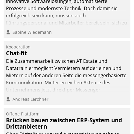
innovative Softwarelösungen, automatisierte
Prozesse und modernste Technik. Doch damit sie
erfolgreich sein kann, müssen auch
Führungspersonal und Mitarbeiter bereit sein, sich zu
verändern und anzupassen, sonst werden sie an ihr
Sabine Wiedemann
scheitern.
Kooperation
Chat-fit
Die Zusammenarbeit zwischen AT Estate und
Datatrain ermöglicht Vermietern auf der einen und
Mietern auf der anderen Seite die messengerbasierte
Kommunikation: Mieter erreichen Akteure des
Unternehmens jetzt direkt per Messenger,
Mitarbeiter oder Dienstleister empfangen oder
Andreas Lerchner
versenden die Nachrichten via Cockpit.
Offene Plattform
Brücken bauen zwischen ERP-System und
Drittanbietern