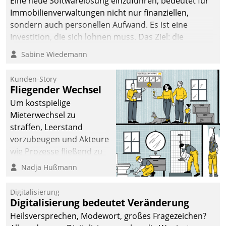
Eine neue Softwarelösung einzuführen, bedeutet für
Immobilienverwaltungen nicht nur finanziellen,
sondern auch personellen Aufwand. Es ist eine
Investition, die sich lohnen muss. Das Ziel: die
nachhaltige Optimierung der Geschäftsabläufe. Damit
Sabine Wiedemann
dieses Ziel erreicht wird, sollten einige Grundregeln
befolgt werden.
Kunden-Story
Fliegender Wechsel
Um kostspielige
Mieterwechsel zu
straffen, Leerstand
vorzubeugen und Akteure
wie Prozesse fließend zu
vernetzen, nutzt die
Nadja Hußmann
Berliner Gewobag seit
Jahresbeginn eine
Digitalisierung
Überblick, Einsicht und
Digitalisierung bedeutet Veränderung
Eingriff bietende Lösung.
Heilsversprechen, Modewort, großes Fragezeichen?
Zur Entwicklung setzte