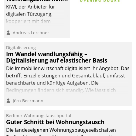
sich dabei für den Betrieb
KIWI, der Anbieter für
der Lösung über die SAP
digitalen Türzugang,
Cloud Platform
kooperiert mit dem
entschieden - als erstes
Beratungs- und
Andreas Lerchner
Unternehmen am
Softwareentwicklungshaus
Wohnungsmarkt.
Datatrain.
Digitalisierung
Im Wandel wandlungsfähig –
Digitalisierung auf elastischer Basis
Die Immobilienwirtschaft digitalisiert ihr Angebot. Das
betrifft Einzelleistungen und Gesamtablauf, umfasst
benachbarte und künftige Aufgaben. Die
Bedingungen ändern sich ständig. Wie lässt sich
technisch die Kontrolle wahren und zugleich Freiraum
Jörn Beckmann
fürs Wachsen öffnen?
Berliner Wohnungstauschportal
Guter Schnitt bei Wohnungstausch
Die landeseigenen Wohnungsbaugesellschaften