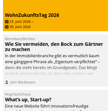
deutscher
Wohnungsunternehmen
WohnZukunftsTag 2026
– und beschleunigt damit
29. Juni 2026
–
den Weg vom
30. Juni 2026
Mieteranliegen zum
Dienstleisterauftrag.
Betreiberpflichten
Wie Sie vermeiden, den Bock zum Gärtner
zu machen
In der Immobilienbranche gibt es vermutlich kaum
eine gängigere Phrase als „Eigentum verpflichtet“ –
denn die steht bereits im Grundgesetz. Das klingt
einfach und eindeutig, ist aber alles andere, wie
Branchenbeschäftigte wissen. Denn mit der
Jörn Beckmann
Verantwortung folgen Verpflichtungen.
PropTechCheck
What’s up, Start-up?
Eine neue Website führt innovationsfreudige