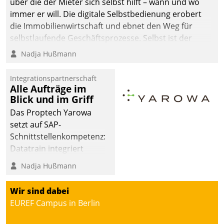
über die der Mieter sich selbst hilft – wann und wo
immer er will. Die digitale Selbstbedienung erobert
die Immobilienwirtschaft und ebnet den Weg für
selbstlaufende Geschäftsprozesse. Selbst ist der
Kunde und smart der Serviceanbieter.
Nadja Hußmann
Integrationspartnerschaft
Alle Aufträge im
Blick und im Griff
Das Proptech Yarowa
setzt auf SAP-
Schnittstellenkompetenz:
Datatrain integriert
Yarowas Portal zur
Nadja Hußmann
Vergabe und Verwaltung
von Aufträgen der
Wir sind dabei
operativen
EUREF Campus in Berlin
Instandhaltung in die
SAP-Systemlandschaft