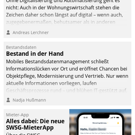
Ohne Digitalisierung und Automatisierung geht es
nicht: Auch in der Wohnungswirtschaft stehen die
Zeichen daher schon längst auf digital – wenn auch,
zugegebenermaßen, behutsamer als in anderen
Branchen.
Andreas Lerchner
Bestandsdaten
Bestand in der Hand
Mobiles Bestandsdatenmanagement schließt
Informationslücken vor Ort und eröffnet Chancen bei
Objektpflege, Modernisierung und Vertrieb. Nur wenn
aktuelle Informationen vorliegen, laufen
Geschäftsprozesse rund – und blühen IT-gestützt auf.
Nadja Hußmann
Mieter-App
Alles dabei: Die neue
SWSG-MieterApp