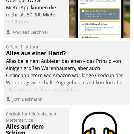
Über die SWSG-
MieterApp können die
mehr als 50.000 Mieter
mit ihrem
Wohnungsunternehmen
Andreas Lerchner
kommunizieren, auf dem
Laufenden bleiben, Daten
Offene Plattform
einsehen und ändern
Alles aus einer Hand?
oder
Alles bei einem Anbieter beziehen – das Prinzip von
Schadensmeldungen
einigen großen Warenhäusern, aber auch
abgeben – rund um die
Onlineanbietern wie Amazon war lange Credo in der
Uhr.
Wohnungswirtschaft. Zugegeben, es ist komfortabel
alles aus einer Hand zu beziehen...
Jörn Beckmann
Cockpit für telefonischen
Mieterservice
Alles auf dem
Schirm