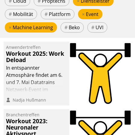
#
Cloud
#
Proptechs
×
Dienstleister
#
Mobilität
#
Plattform
×
Event
×
Machine Learning
#
Beko
#
UVI
Anwendertreffen
Workout 2025: Work
Deload
In entspannter
Atmosphäre findet am 6.
und 7. Mai Datatrains
Netzwerk-Event im
Kunden- und Partnerkreis
Nadja Hußmann
statt. Zentrale Frage: Wie
lassen sich
Branchentreffen
Mammutprojekte
Workout 2023:
meistern und Workloads
Neuronaler
Aktivsport
wuppen – bei zunehmend