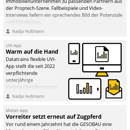
Immobilienunternehmen zu passenden Partnern aus
der Proptech-Szene. Fallbeispiele und Video-
Interviews liefern ein sprechendes Bild der Potenziale
und Fähigkeiten.
Nadja Hußmann
UVI-App
Warm auf die Hand
Datatrains flexible UVI-
App stellt die seit 2022
verpflichtende
unterjährige
Verbrauchsinformation
schnell, zuverlässig und
Nadja Hußmann
leicht bekömmlich bereit:
Die monatlichen
Mieter-App
Mitteilungen zum
Vorreiter setzt erneut auf Zugpferd
Heizungs- und
Vor rund einem Jahrzehnt hat die GESOBAU eine
Wasserverbrauch gehen