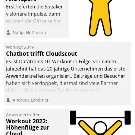
anspruchsvollen
Erst lieferten die Speaker
Aufgaben und
visionäre Impulse, dann
abnehmendem
wurden die Gäste selbst
Nachwuchs?
aktiv und sammelten
Nadja Hußmann
methodisch
Vernetzungsideen fürs
Workout 2019
Quartier. Dazwischen
Chatbot trifft Cloudscout
zeigte Datatrain, was es
Es ist Datatrains 10. Workout in Folge, vor einem
Neues zu bieten hat.
Jahrzehnt hat das 20-jährige Unternehmen das erste
Anwendertreffen organisiert. Beiträge und Besucher
haben sich verdoppelt, diesmal sind viele Partner
dabei – klares Zeichen für die strategische
Fokussierung auf den Kunden.
Andreas Lerchner
Anwendertreffen
Workout 2022:
Höhenflüge zur
Cloud