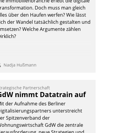
ie Immobilienbranche erlebt die digitale
ransformation. Doch muss man gleich
lles über den Haufen werfen? Wie lässt
ich der Wandel tatsächlich gestalten und
msetzen? Welche Argumente zählen
irklich?
Nadja Hußmann
trategische Partnerschaft
GdW nimmt Datatrain auf
it der Aufnahme des Berliner
igitalisierungspartners unterstreicht
er Spitzenverband der
ohnungswirtschaft GdW die zentrale
erausforderung, neue Strategien und