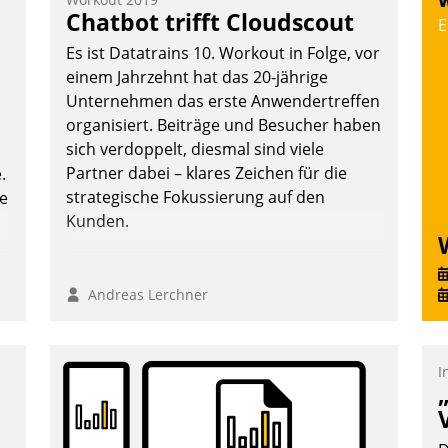
W
T
Chatbot trifft Cloudscout
E
i
Es ist Datatrains 10. Workout in Folge, vor
L
einem Jahrzehnt hat das 20-jährige
Unternehmen das erste Anwendertreffen
organisiert. Beiträge und Besucher haben
sich verdoppelt, diesmal sind viele
Partner dabei – klares Zeichen für die
.
strategische Fokussierung auf den
te
Kunden.
Andreas Lerchner
I