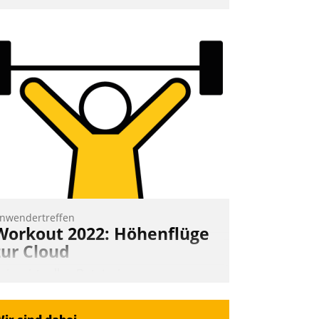
mpulse, dann wurden die Gäste selbst
ktiv und sammelten methodisch
ernetzungsideen fürs Quartier.
azwischen zeigte Datatrain, was es
eues zu bieten hat.
Nadja Hußmann
nwendertreffen
Workout 2022: Höhenflüge
zur Cloud
eim virtuellen Datatrain-
nwendertreffen am 27. April 2022
rhielten die Teilnehmerinnen und