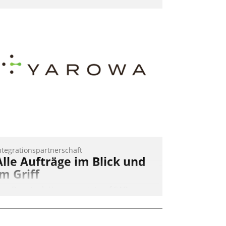
ntegrationspartnerschaft
Alle Aufträge im Blick und
im Griff
as Proptech Yarowa setzt auf SAP-
chnittstellenkompetenz: Datatrain
ntegriert Yarowas Portal zur Vergabe
nd Verwaltung von Aufträgen der