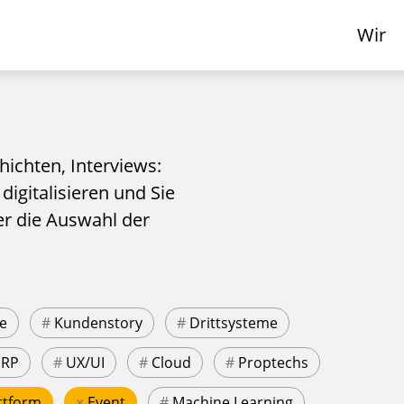
Wir
hichten, Interviews:
 digitalisieren und Sie
er die Auswahl der
e
#
Kundenstory
#
Drittsysteme
ERP
#
UX/UI
#
Cloud
#
Proptechs
ttform
×
Event
#
Machine Learning