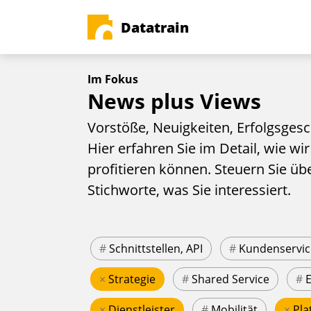
Datatrain
Im Fokus
News plus Views
Vorstöße, Neuigkeiten, Erfolgsgesc
Hier erfahren Sie im Detail, wie wir
profitieren können. Steuern Sie üb
Stichworte, was Sie interessiert.
#
Schnittstellen, API
#
Kundenservic
×
Strategie
#
Shared Service
#
×
Dienstleister
#
Mobilität
×
Pla