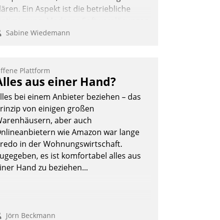
lären. Ein Aspekt ist die betriebliche
ptimierung: Moderne Softwarelösungen
rmöglichen große Einsparungen durch
Sabine Wiedemann
ptimierte und automatisierte Prozesse.
och man darf nicht zu viel erwarten:
llein mit der Einführung einer neuen
ffene Plattform
Alles aus einer Hand?
oftware ist es nicht getan. Die
igitalisierung erfordert von
lles bei einem Anbieter beziehen – das
nternehmen die Bereitschaft, sich zu
rinzip von einigen großen
berprüfen, zu hinterfragen und zu
arenhäusern, aber auch
erändern.
nlineanbietern wie Amazon war lange
redo in der Wohnungswirtschaft.
ugegeben, es ist komfortabel alles aus
iner Hand zu beziehen...
Jörn Beckmann