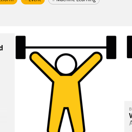
d
B
E