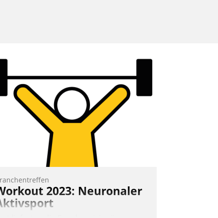
ranchentreffen
Workout 2023: Neuronaler
Aktivsport
rst lieferten die Speaker visionäre