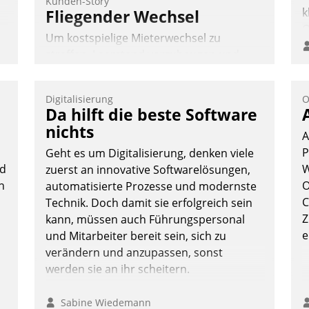
Kunden-Story
k
Fliegender Wechsel
O
Um kostspielige Mieterwechsel zu
e
straffen, Leerstand vorzubeugen und
o
Akteure wie Prozesse fließend zu
D
vernetzen, nutzt die Berliner Gewobag
A
Digitalisierung
O
seit Jahresbeginn eine Überblick, Einsicht
Da hilft die beste Software
S
und Eingriff bietende Lösung. Zur
D
nichts
A
Entwicklung setzte man auf
U
P
Geht es um Digitalisierung, denken viele
Cloudtechnologie, bewährte und Startup-
ü
ud
W
zuerst an innovative Softwarelösungen,
Partner sowie erstmals agile
v
n
O
automatisierte Prozesse und modernste
Projektmethoden.
C
Technik. Doch damit sie erfolgreich sein
Nadja Hußmann
Z
kann, müssen auch Führungspersonal
e
und Mitarbeiter bereit sein, sich zu
verändern und anzupassen, sonst
werden sie an ihr scheitern.
Sabine Wiedemann