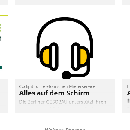
Cockpit für telefonischen Mieterservice
I
Alles auf dem Schirm
Die Berliner GESOBAU unterstützt ihren
telefonischen Mieterservice mit einem
D
digitalen Cockpit, das situationsbezogen
S
passende Fragen und Schlagworte
i
auswirft. Eine intuitive Dialogführung
u