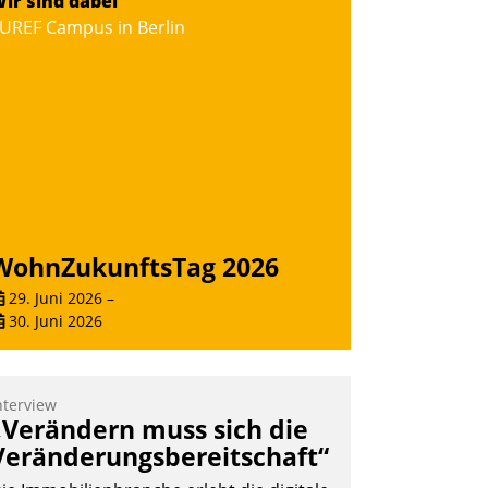
ir sind dabei
eilnehmer kurzweilige Einblicke in
UREF Campus in Berlin
nnovative Cloud-Strategien und -
ösungen mit hohem Zukunftspotenzial.
Andreas Lerchner
WohnZukunftsTag 2026
29. Juni 2026
–
30. Juni 2026
nterview
„Verändern muss sich die
Veränderungsbereitschaft“