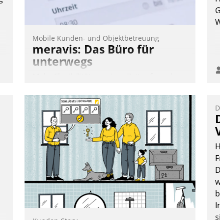
Nadja Hußmann
G
W
Mobile Kunden- und Objektbetreuung
meravis: Das Büro für
unterwegs
Mehr Flexibilität, weniger Zeitaufwand
und eine einfache Bedienung - das
verspricht das aktuelle Cockpit für mobile
D
Mitarbeiter von Datatrain. Die meravis
Wohnungsbau- und Immobilien GmbH
hat sich dabei für den Betrieb der Lösung
H
über die SAP Cloud Platform entschieden
F
- als erstes Unternehmen am
D
Wohnungsmarkt.
w
Andreas Lerchner
b
I
s