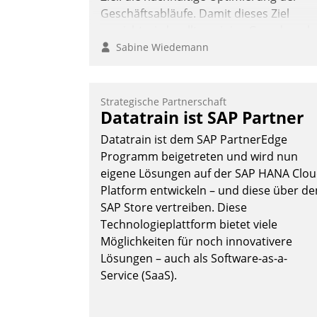
Geschäftsabläufe. Damit dieses Ziel
erreicht wird, sollten einige Grundregeln
befolgt werden.
Sabine Wiedemann
Strategische Partnerschaft
Datatrain ist SAP Partner
Datatrain ist dem SAP PartnerEdge
Programm beigetreten und wird nun
eigene Lösungen auf der SAP HANA Clo
Platform entwickeln – und diese über de
SAP Store vertreiben. Diese
Technologieplattform bietet viele
Möglichkeiten für noch innovativere
Lösungen – auch als Software-as-a-
Service (SaaS).