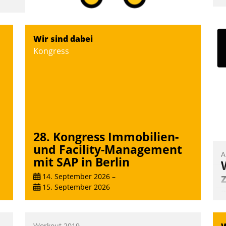
I
a
V
Wir sind dabei
D
Kongress
N
28. Kongress Immobilien-
und Facility-Management
A
mit SAP in Berlin
14. September 2026
–
15. September 2026
B
A
e
Workout 2019