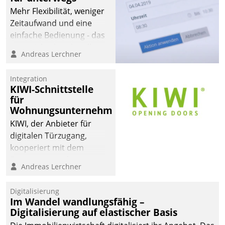
Mehr Flexibilität, weniger
Zeitaufwand und eine
einfache Bedienung - das
verspricht das aktuelle
Andreas Lerchner
Cockpit für mobile
Mitarbeiter von
Integration
Datatrain. Die meravis
KIWI-Schnittstelle
Wohnungsbau- und
für
Immobilien GmbH hat
Wohnungsunternehmen
sich dabei für den Betrieb
KIWI, der Anbieter für
der Lösung über die SAP
digitalen Türzugang,
Cloud Platform
kooperiert mit dem
entschieden - als erstes
Beratungs- und
Andreas Lerchner
Unternehmen am
Softwareentwicklungshaus
Wohnungsmarkt.
Datatrain.
Digitalisierung
Im Wandel wandlungsfähig –
Digitalisierung auf elastischer Basis