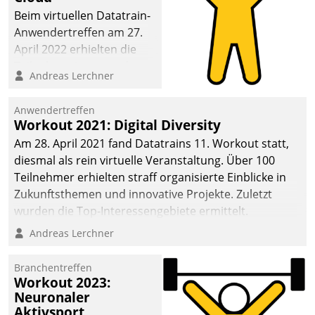
anspruchsvollen
Beim virtuellen Datatrain-
Aufgaben und
Anwendertreffen am 27.
abnehmendem
April 2022 erhielten die
Nachwuchs?
Teilnehmerinnen und
Andreas Lerchner
Teilnehmer kurzweilige
Einblicke in innovative
Anwendertreffen
Cloud-Strategien und -
Workout 2021: Digital Diversity
Lösungen mit hohem
Am 28. April 2021 fand Datatrains 11. Workout statt,
Zukunftspotenzial.
diesmal als rein virtuelle Veranstaltung. Über 100
Teilnehmer erhielten straff organisierte Einblicke in
Zukunftsthemen und innovative Projekte. Zuletzt
wurden die Top-Interessengebiete ermittelt.
Andreas Lerchner
Branchentreffen
Workout 2023:
Neuronaler
Aktivsport