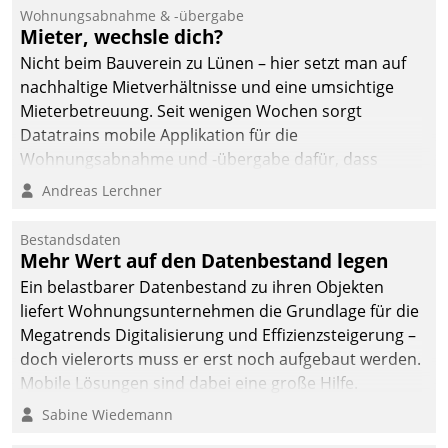
und Beschwerde-Management einen eigenen Kanal
Wohnungsabnahme & -übergabe
ein.
Mieter, wechsle dich?
Nicht beim Bauverein zu Lünen – hier setzt man auf
nachhaltige Mietverhältnisse und eine umsichtige
Mieterbetreuung. Seit wenigen Wochen sorgt
Datatrains mobile Applikation für die
Wohnungsabnahme und -übergabe dafür, dass
Mieter wohlgeordnet kommen und, so es sein muss,
Andreas Lerchner
gehen können.
Bestandsdaten
Mehr Wert auf den Datenbestand legen
Ein belastbarer Datenbestand zu ihren Objekten
liefert Wohnungsunternehmen die Grundlage für die
Megatrends Digitalisierung und Effizienzsteigerung –
doch vielerorts muss er erst noch aufgebaut werden.
Mobile Lösungen sind dabei eine große Hilfe.
Sabine Wiedemann