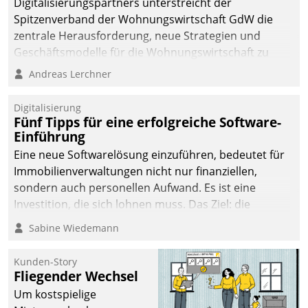
Digitalisierungspartners unterstreicht der
Spitzenverband der Wohnungswirtschaft GdW die
zentrale Herausforderung, neue Strategien und
Geschäftsmodelle für die Wohnungswirtschaft zu
entwickeln.
Andreas Lerchner
Digitalisierung
Fünf Tipps für eine erfolgreiche Software-
Einführung
Eine neue Softwarelösung einzuführen, bedeutet für
Immobilienverwaltungen nicht nur finanziellen,
sondern auch personellen Aufwand. Es ist eine
Investition, die sich lohnen muss. Das Ziel: die
nachhaltige Optimierung der Geschäftsabläufe. Damit
Sabine Wiedemann
dieses Ziel erreicht wird, sollten einige Grundregeln
befolgt werden.
Kunden-Story
Fliegender Wechsel
Um kostspielige