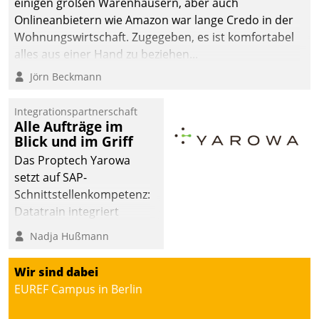
einigen großen Warenhäusern, aber auch
Onlineanbietern wie Amazon war lange Credo in der
Wohnungswirtschaft. Zugegeben, es ist komfortabel
alles aus einer Hand zu beziehen...
Jörn Beckmann
Integrationspartnerschaft
Alle Aufträge im
Blick und im Griff
Das Proptech Yarowa
setzt auf SAP-
Schnittstellenkompetenz:
Datatrain integriert
Yarowas Portal zur
Nadja Hußmann
Vergabe und Verwaltung
von Aufträgen der
Wir sind dabei
operativen
EUREF Campus in Berlin
Instandhaltung in die
SAP-Systemlandschaft