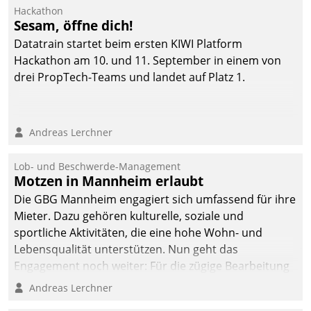
Ressort Kapitalanlage für
Hackathon
künftige Aufgaben und
Sesam, öffne dich!
Herausforderungen
Datatrain startet beim ersten KIWI Platform
gerüstet.
Hackathon am 10. und 11. September in einem von
drei PropTech-Teams und landet auf Platz 1.
Andreas Lerchner
Lob- und Beschwerde-Management
Motzen in Mannheim erlaubt
Die GBG Mannheim engagiert sich umfassend für ihre
Mieter. Dazu gehören kulturelle, soziale und
sportliche Aktivitäten, die eine hohe Wohn- und
Lebensqualität unterstützen. Nun geht das
Engagement noch weiter: Für die zügige Bearbeitung
von Beschwerden – oder Lob – richtet das
Andreas Lerchner
Unternehmen mit Datatrains Applikation fürs Lob-