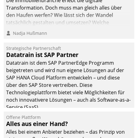
Die Immobilienbranche erlebt die digitale
automatisiert, vollständig
Transformation. Doch muss man gleich alles über
und auf Wunsch über
den Haufen werfen? Wie lässt sich der Wandel
mehrere zuvor
tatsächlich gestalten und umsetzen? Welche
festgelegte
Argumente zählen wirklich?
Nadja Hußmann
Kommunikationswege bei
den Empfängern ein.
Strategische Partnerschaft
Datatrain ist SAP Partner
Datatrain ist dem SAP PartnerEdge Programm
beigetreten und wird nun eigene Lösungen auf der
SAP HANA Cloud Platform entwickeln – und diese
über den SAP Store vertreiben. Diese
Technologieplattform bietet viele Möglichkeiten für
noch innovativere Lösungen – auch als Software-as-a-
Service (SaaS).
Offene Plattform
Alles aus einer Hand?
Alles bei einem Anbieter beziehen – das Prinzip von