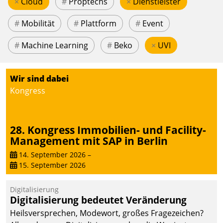
×
Cloud
#
Proptechs
×
Dienstleister
#
Mobilität
#
Plattform
#
Event
#
Machine Learning
#
Beko
×
UVI
Wir sind dabei
Kongress
28. Kongress Immobilien- und Facility-
Management mit SAP in Berlin
14. September 2026
–
15. September 2026
Digitalisierung
Digitalisierung bedeutet Veränderung
Heilsversprechen, Modewort, großes Fragezeichen?