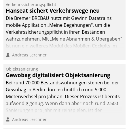
Verkehrssicherungspflicht
Hanseat sichert Verkehrswege neu
Die Bremer BREBAU nutzt mit Gewinn Datatrains
mobile Applikation „Meine Begehungen“, um die
Verkehrssicherungspflicht in ihren Beständen
wahrzunehmen. Mit „Meine Abnahmen & Übergaben“
ist nun ein weiteres Modul des Mobilen Cockpits im
Einsatz.
Andreas Lerchner
Objektsanierung
Gewobag digitalisiert Objektsanierung
Bei rund 70.000 Bestandswohnungen stehen bei der
Gewobag in Berlin durchschnittlich rund 5.000
Mieterwechsel pro Jahr an. Dieser Prozess ist bereits
aufwendig genug. Wenn dann aber noch rund 2.500
Sanierungen pro Jahr mit reinspielen, ist der
Betreuungs- und Organisationsaufwand immens. Im
Andreas Lerchner
Rahmen ihrer Digitalisierungsstrategie hat das