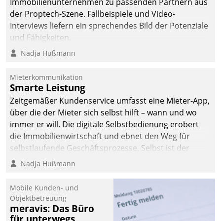
Immobilienunternehmen zu passenden Partnern aus
der Proptech-Szene. Fallbeispiele und Video-
Interviews liefern ein sprechendes Bild der Potenziale
und Fähigkeiten.
Nadja Hußmann
Mieterkommunikation
Smarte Leistung
Zeitgemäßer Kundenservice umfasst eine Mieter-App,
über die der Mieter sich selbst hilft – wann und wo
immer er will. Die digitale Selbstbedienung erobert
die Immobilienwirtschaft und ebnet den Weg für
selbstlaufende Geschäftsprozesse. Selbst ist der
Kunde und smart der Serviceanbieter.
Nadja Hußmann
Mobile Kunden- und
Objektbetreuung
meravis: Das Büro
für unterwegs