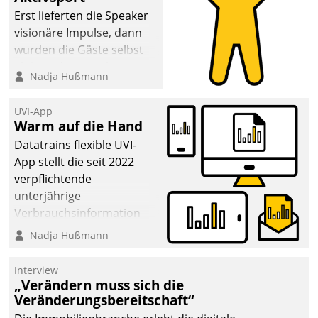
Erst lieferten die Speaker
visionäre Impulse, dann
wurden die Gäste selbst
aktiv und sammelten
Nadja Hußmann
methodisch
Vernetzungsideen fürs
UVI-App
Quartier. Dazwischen
Warm auf die Hand
zeigte Datatrain, was es
Datatrains flexible UVI-
Neues zu bieten hat.
App stellt die seit 2022
verpflichtende
unterjährige
Verbrauchsinformation
schnell, zuverlässig und
Nadja Hußmann
leicht bekömmlich bereit:
Die monatlichen
Interview
Mitteilungen zum
„Verändern muss sich die
Veränderungsbereitschaft“
Heizungs- und
Wasserverbrauch gehen