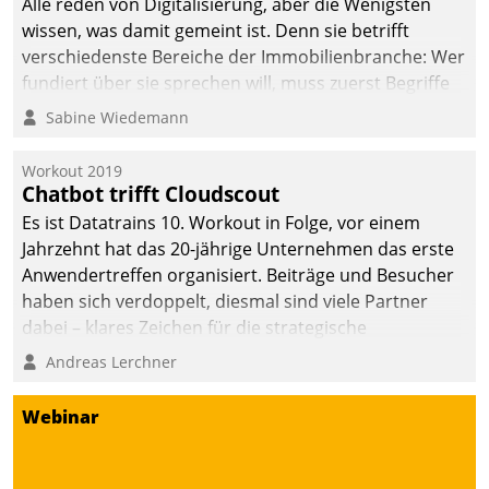
Alle reden von Digitalisierung, aber die Wenigsten
wissen, was damit gemeint ist. Denn sie betrifft
verschiedenste Bereiche der Immobilienbranche: Wer
fundiert über sie sprechen will, muss zuerst Begriffe
klären. Ein Aspekt ist die betriebliche Optimierung:
Sabine Wiedemann
Moderne Softwarelösungen ermöglichen große
Einsparungen durch optimierte und automatisierte
Workout 2019
Prozesse. Doch man darf nicht zu viel erwarten: Allein
Chatbot trifft Cloudscout
mit der Einführung einer neuen Software ist es nicht
Es ist Datatrains 10. Workout in Folge, vor einem
getan. Die Digitalisierung erfordert von Unternehmen
Jahrzehnt hat das 20-jährige Unternehmen das erste
die Bereitschaft, sich zu überprüfen, zu hinterfragen
Anwendertreffen organisiert. Beiträge und Besucher
und zu verändern.
haben sich verdoppelt, diesmal sind viele Partner
dabei – klares Zeichen für die strategische
Fokussierung auf den Kunden.
Andreas Lerchner
Webinar