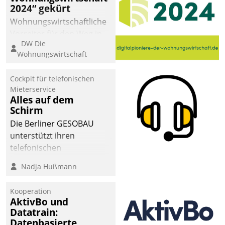
2024“ gekürt
Wohnungswirtschaftliche
Vorreiter für den Weg in
DW Die
eine digitale Zukunft zu
Wohnungswirtschaft
finden, ist das Ziel des
Awards „Digitalpioniere
Cockpit für telefonischen
der
Mieterservice
Wohnungswirtschaft“.
Alles auf dem
Bewerben können sich
Schirm
dafür ein Team
Die Berliner GESOBAU
bestehend aus
unterstützt ihren
Wohnungsunternehmen
telefonischen
und PropTech.
Mieterservice mit einem
Nadja Hußmann
digitalen Cockpit, das
situationsbezogen
Kooperation
passende Fragen und
AktivBo und
Schlagworte auswirft.
Datatrain:
Eine intuitive
Datenbasierte