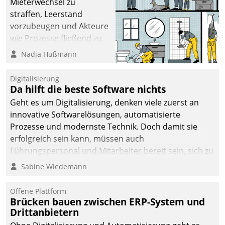
Mieterwechsel zu
straffen, Leerstand
vorzubeugen und Akteure
wie Prozesse fließend zu
vernetzen, nutzt die
Nadja Hußmann
Berliner Gewobag seit
Jahresbeginn eine
Digitalisierung
Überblick, Einsicht und
Da hilft die beste Software nichts
Eingriff bietende Lösung.
Geht es um Digitalisierung, denken viele zuerst an
Zur Entwicklung setzte
innovative Softwarelösungen, automatisierte
man auf
Prozesse und modernste Technik. Doch damit sie
Cloudtechnologie,
erfolgreich sein kann, müssen auch
bewährte und Startup-
Führungspersonal und Mitarbeiter bereit sein, sich zu
Partner sowie erstmals
verändern und anzupassen, sonst werden sie an ihr
Sabine Wiedemann
agile Projektmethoden.
scheitern.
Offene Plattform
Brücken bauen zwischen ERP-System und
Drittanbietern