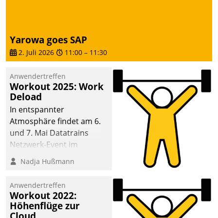
Yarowa goes SAP
2. Juli 2026
11:00
–
11:30
Anwendertreffen
Workout 2025: Work
Deload
In entspannter
Atmosphäre findet am 6.
und 7. Mai Datatrains
Netzwerk-Event im
Kunden- und Partnerkreis
Nadja Hußmann
statt. Zentrale Frage: Wie
lassen sich
Anwendertreffen
Mammutprojekte
Workout 2022:
meistern und Workloads
Höhenflüge zur
Cloud
wuppen – bei zunehmend