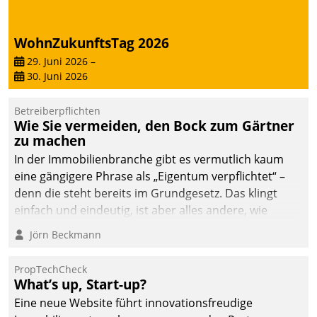
deutscher
Wohnungsunternehmen
WohnZukunftsTag 2026
– und beschleunigt damit
29. Juni 2026
–
den Weg vom
30. Juni 2026
Mieteranliegen zum
Dienstleisterauftrag.
Betreiberpflichten
Wie Sie vermeiden, den Bock zum Gärtner
zu machen
In der Immobilienbranche gibt es vermutlich kaum
eine gängigere Phrase als „Eigentum verpflichtet“ –
denn die steht bereits im Grundgesetz. Das klingt
einfach und eindeutig, ist aber alles andere, wie
Branchenbeschäftigte wissen. Denn mit der
Jörn Beckmann
Verantwortung folgen Verpflichtungen.
PropTechCheck
What’s up, Start-up?
Eine neue Website führt innovationsfreudige