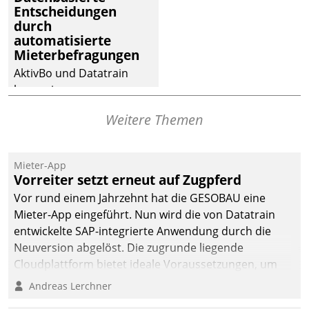
Entscheidungen
Dialogführung ermöglicht
durch
dem externen
automatisierte
Serviceteam, Anrufe von
Mieterbefragungen
Mietenden zügiger und
AktivBo und Datatrain
effizienter zu bearbeiten.
kooperieren –
Immobilienunternehmen
Weitere Themen
profitieren: Die nahtlose
Integration der Lösungen
von AktivBo und
Mieter-App
Datatrain ermöglicht
Vorreiter setzt erneut auf Zugpferd
automatisiert ausgelöste,
Vor rund einem Jahrzehnt hat die GESOBAU eine
zielgerichtete
Mieter-App eingeführt. Nun wird die von Datatrain
Mieterbefragungen – eine
entwickelte SAP-integrierte Anwendung durch die
starke Grundlage für
Neuversion abgelöst. Die zugrunde liegende
intelligente,
Cloudplattform bietet ideale Voraussetzungen, um
datengestützte
die Funktionalität der App zu erweitern und weitere
Andreas Lerchner
Entscheidungen.
innovative Apps, auch von Drittanbietern, in SAP zu