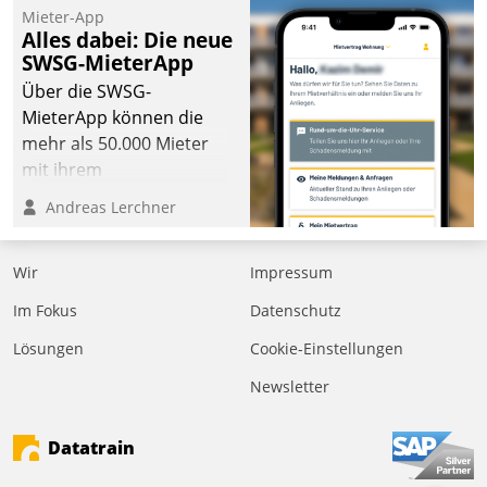
Mieter-App
Alles dabei: Die neue
SWSG-MieterApp
Über die SWSG-
MieterApp können die
mehr als 50.000 Mieter
mit ihrem
Wohnungsunternehmen
Andreas Lerchner
kommunizieren, auf dem
Laufenden bleiben, Daten
Wir
Impressum
einsehen und ändern
oder
Im Fokus
Datenschutz
Schadensmeldungen
Lösungen
Cookie-Einstellungen
abgeben – rund um die
Uhr.
Newsletter
Datatrain