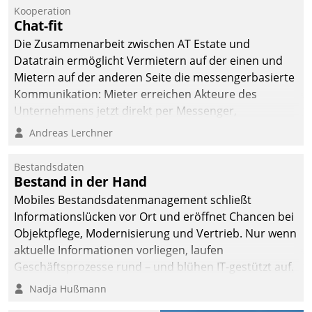
kommunale Wohnungsbauunternehmen daher
Kooperation
gemeinsam mit der Berliner Datatrain GmbH den
Chat-fit
Teilprozess der Objektsanierung digitalisiert.
Die Zusammenarbeit zwischen AT Estate und
Datatrain ermöglicht Vermietern auf der einen und
Mietern auf der anderen Seite die messengerbasierte
Kommunikation: Mieter erreichen Akteure des
Unternehmens jetzt direkt per Messenger,
Mitarbeiter oder Dienstleister empfangen oder
Andreas Lerchner
versenden die Nachrichten via Cockpit.
Bestandsdaten
Bestand in der Hand
Mobiles Bestandsdatenmanagement schließt
Informationslücken vor Ort und eröffnet Chancen bei
Objektpflege, Modernisierung und Vertrieb. Nur wenn
aktuelle Informationen vorliegen, laufen
Geschäftsprozesse rund – und blühen IT-gestützt auf.
Nadja Hußmann