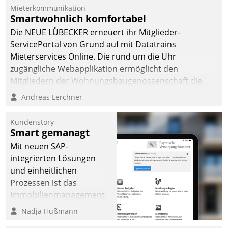
integrieren.
Mieterkommunikation
Smartwohnlich komfortabel
Die NEUE LÜBECKER erneuert ihr Mitglieder-
ServicePortal von Grund auf mit Datatrains
Mieterservices Online. Die rund um die Uhr
zugängliche Webapplikation ermöglicht den
Mitgliedern der Wohnungs­bau­genossenschaft die
Kontaktaufnahme per Smartphone, Tablet oder PC.
Andreas Lerchner
Kundenstory
Smart gemanagt
Mit neuen SAP-
integrierten Lösungen
und einheitlichen
Prozessen ist das
Immobilienmanagement
der Bayerischen
Nadja Hußmann
Versorgungskammer im