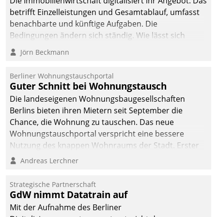
Die Immobilienwirtschaft digitalisiert ihr Angebot. Das
betrifft Einzelleistungen und Gesamtablauf, umfasst
benachbarte und künftige Aufgaben. Die
Bedingungen ändern sich ständig. Wie lässt sich
technisch die Kontrolle wahren und zugleich Freiraum
Jörn Beckmann
fürs Wachsen öffnen?
Berliner Wohnungstauschportal
Guter Schnitt bei Wohnungstausch
Die landeseigenen Wohnungsbaugesellschaften
Berlins bieten ihren Mietern seit September die
Chance, die Wohnung zu tauschen. Das neue
Wohnungstauschportal verspricht eine bessere
Nutzung des knappen Wohnraums der Stadt. Erster
Anwendungsfall für Datatrains Lösung API-Hub mit
Andreas Lerchner
Schnittstellen zu den ERP-Systemen der
Unternehmen.
Strategische Partnerschaft
GdW nimmt Datatrain auf
Mit der Aufnahme des Berliner