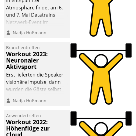
In entspannter
Atmosphäre findet am 6.
und 7. Mai Datatrains
Netzwerk-Event im
Kunden- und Partnerkreis
Nadja Hußmann
statt. Zentrale Frage: Wie
lassen sich
Branchentreffen
Mammutprojekte
Workout 2023:
meistern und Workloads
Neuronaler
Aktivsport
wuppen – bei zunehmend
anspruchsvollen
Erst lieferten die Speaker
Aufgaben und
visionäre Impulse, dann
abnehmendem
wurden die Gäste selbst
Nachwuchs?
aktiv und sammelten
Nadja Hußmann
methodisch
Vernetzungsideen fürs
Anwendertreffen
Quartier. Dazwischen
Workout 2022:
zeigte Datatrain, was es
Höhenflüge zur
Neues zu bieten hat.
Cloud