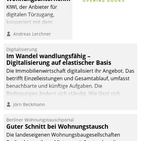
KIWI, der Anbieter für
digitalen Türzugang,
kooperiert mit dem
Beratungs- und
Andreas Lerchner
Softwareentwicklungshaus
Datatrain.
Digitalisierung
Im Wandel wandlungsfähig –
Digitalisierung auf elastischer Basis
Die Immobilienwirtschaft digitalisiert ihr Angebot. Das
betrifft Einzelleistungen und Gesamtablauf, umfasst
benachbarte und künftige Aufgaben. Die
Bedingungen ändern sich ständig. Wie lässt sich
technisch die Kontrolle wahren und zugleich Freiraum
Jörn Beckmann
fürs Wachsen öffnen?
Berliner Wohnungstauschportal
Guter Schnitt bei Wohnungstausch
Die landeseigenen Wohnungsbaugesellschaften