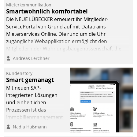
Die monatlichen
Mieterkommunikation
Mitteilungen zum
Smartwohnlich komfortabel
Heizungs- und
Die NEUE LÜBECKER erneuert ihr Mitglieder-
Wasserverbrauch gehen
ServicePortal von Grund auf mit Datatrains
automatisiert, vollständig
Mieterservices Online. Die rund um die Uhr
und auf Wunsch über
zugängliche Webapplikation ermöglicht den
mehrere zuvor
Mitgliedern der Wohnungs­bau­genossenschaft die
festgelegte
Kontaktaufnahme per Smartphone, Tablet oder PC.
Andreas Lerchner
Kommunikationswege bei
den Empfängern ein.
Kundenstory
Smart gemanagt
Mit neuen SAP-
integrierten Lösungen
und einheitlichen
Prozessen ist das
Immobilienmanagement
der Bayerischen
Nadja Hußmann
Versorgungskammer im