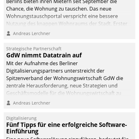
Berlins bieten ihren Mietern seit September die
Chance, die Wohnung zu tauschen. Das neue
Wohnungstauschportal verspricht eine bessere
Nutzung des knappen Wohnraums der Stadt. Erster
Anwendungsfall für Datatrains Lösung API-Hub mit
Andreas Lerchner
Schnittstellen zu den ERP-Systemen der
Unternehmen.
Strategische Partnerschaft
GdW nimmt Datatrain auf
Mit der Aufnahme des Berliner
Digitalisierungspartners unterstreicht der
Spitzenverband der Wohnungswirtschaft GdW die
zentrale Herausforderung, neue Strategien und
Geschäftsmodelle für die Wohnungswirtschaft zu
entwickeln.
Andreas Lerchner
Digitalisierung
Fünf Tipps für eine erfolgreiche Software-
Einführung