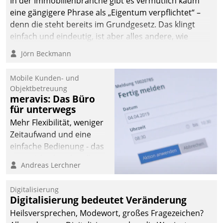
In der Immobilienbranche gibt es vermutlich kaum
eine gängigere Phrase als „Eigentum verpflichtet“ –
denn die steht bereits im Grundgesetz. Das klingt
einfach und eindeutig, ist aber alles andere, wie
Branchenbeschäftigte wissen. Denn mit der
Jörn Beckmann
Verantwortung folgen Verpflichtungen.
Mobile Kunden- und
Objektbetreuung
meravis: Das Büro
für unterwegs
Mehr Flexibilität, weniger
Zeitaufwand und eine
einfache Bedienung - das
verspricht das aktuelle
Andreas Lerchner
Cockpit für mobile
Mitarbeiter von
Digitalisierung
Datatrain. Die meravis
Digitalisierung bedeutet Veränderung
Wohnungsbau- und
Heilsversprechen, Modewort, großes Fragezeichen?
Immobilien GmbH hat