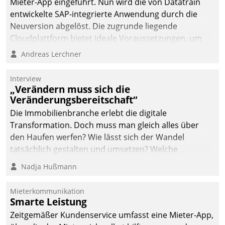
Mieter-App eingeführt. Nun wird die von Datatrain
entwickelte SAP-integrierte Anwendung durch die
Neuversion abgelöst. Die zugrunde liegende
Cloudplattform bietet ideale Voraussetzungen, um
die Funktionalität der App zu erweitern und weitere
Andreas Lerchner
innovative Apps, auch von Drittanbietern, in SAP zu
integrieren.
Interview
„Verändern muss sich die
Veränderungsbereitschaft“
Die Immobilienbranche erlebt die digitale
Transformation. Doch muss man gleich alles über
den Haufen werfen? Wie lässt sich der Wandel
tatsächlich gestalten und umsetzen? Welche
Argumente zählen wirklich?
Nadja Hußmann
Mieterkommunikation
Smarte Leistung
Zeitgemäßer Kundenservice umfasst eine Mieter-App,