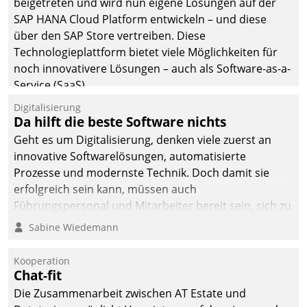
beigetreten und wird nun eigene Lösungen auf der
man auf
SAP HANA Cloud Platform entwickeln – und diese
Cloudtechnologie,
über den SAP Store vertreiben. Diese
bewährte und Startup-
Technologieplattform bietet viele Möglichkeiten für
Partner sowie erstmals
noch innovativere Lösungen – auch als Software-as-a-
agile Projektmethoden.
Service (SaaS).
Digitalisierung
Da hilft die beste Software nichts
Geht es um Digitalisierung, denken viele zuerst an
innovative Softwarelösungen, automatisierte
Prozesse und modernste Technik. Doch damit sie
erfolgreich sein kann, müssen auch
Führungspersonal und Mitarbeiter bereit sein, sich zu
verändern und anzupassen, sonst werden sie an ihr
Sabine Wiedemann
scheitern.
Kooperation
Chat-fit
Die Zusammenarbeit zwischen AT Estate und