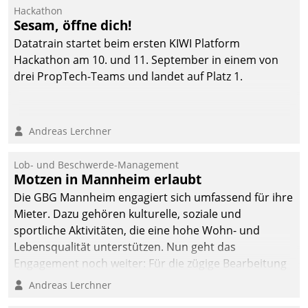
Ressort Kapitalanlage für
Hackathon
künftige Aufgaben und
Sesam, öffne dich!
Herausforderungen
Datatrain startet beim ersten KIWI Platform
gerüstet.
Hackathon am 10. und 11. September in einem von
drei PropTech-Teams und landet auf Platz 1.
Andreas Lerchner
Lob- und Beschwerde-Management
Motzen in Mannheim erlaubt
Die GBG Mannheim engagiert sich umfassend für ihre
Mieter. Dazu gehören kulturelle, soziale und
sportliche Aktivitäten, die eine hohe Wohn- und
Lebensqualität unterstützen. Nun geht das
Engagement noch weiter: Für die zügige Bearbeitung
von Beschwerden – oder Lob – richtet das
Andreas Lerchner
Unternehmen mit Datatrains Applikation fürs Lob-