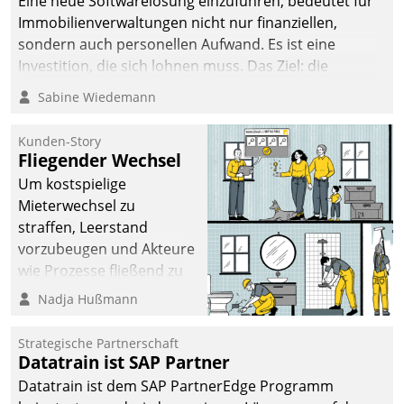
Eine neue Softwarelösung einzuführen, bedeutet für
Immobilienverwaltungen nicht nur finanziellen,
sondern auch personellen Aufwand. Es ist eine
Investition, die sich lohnen muss. Das Ziel: die
nachhaltige Optimierung der Geschäftsabläufe. Damit
Sabine Wiedemann
dieses Ziel erreicht wird, sollten einige Grundregeln
befolgt werden.
Kunden-Story
Fliegender Wechsel
Um kostspielige
Mieterwechsel zu
straffen, Leerstand
vorzubeugen und Akteure
wie Prozesse fließend zu
vernetzen, nutzt die
Nadja Hußmann
Berliner Gewobag seit
Jahresbeginn eine
Strategische Partnerschaft
Überblick, Einsicht und
Datatrain ist SAP Partner
Eingriff bietende Lösung.
Datatrain ist dem SAP PartnerEdge Programm
Zur Entwicklung setzte