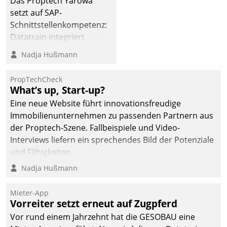
Das Proptech Yarowa
setzt auf SAP-
Schnittstellenkompetenz:
Datatrain integriert
Yarowas Portal zur
Nadja Hußmann
Vergabe und Verwaltung
von Aufträgen der
PropTechCheck
operativen
What’s up, Start-up?
Instandhaltung in die
Eine neue Website führt innovationsfreudige
SAP-Systemlandschaft
Immobilienunternehmen zu passenden Partnern aus
deutscher
der Proptech-Szene. Fallbeispiele und Video-
Wohnungsunternehmen
Interviews liefern ein sprechendes Bild der Potenziale
– und beschleunigt damit
und Fähigkeiten.
den Weg vom
Nadja Hußmann
Mieteranliegen zum
Dienstleisterauftrag.
Mieter-App
Vorreiter setzt erneut auf Zugpferd
Vor rund einem Jahrzehnt hat die GESOBAU eine