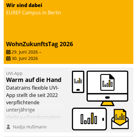
von AktivBo und
Wir sind dabei
Datatrain ermöglicht
EUREF Campus in Berlin
automatisiert ausgelöste,
zielgerichtete
Mieterbefragungen – eine
starke Grundlage für
WohnZukunftsTag 2026
intelligente,
datengestützte
29. Juni 2026
–
30. Juni 2026
Entscheidungen.
UVI-App
Warm auf die Hand
Datatrains flexible UVI-
App stellt die seit 2022
verpflichtende
unterjährige
Verbrauchsinformation
schnell, zuverlässig und
Nadja Hußmann
leicht bekömmlich bereit: