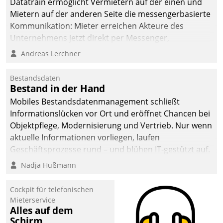
Datatrain ermöglicht Vermietern auf der einen und
Mietern auf der anderen Seite die messengerbasierte
Kommunikation: Mieter erreichen Akteure des
Unternehmens jetzt direkt per Messenger,
Mitarbeiter oder Dienstleister empfangen oder
Andreas Lerchner
versenden die Nachrichten via Cockpit.
Bestandsdaten
Bestand in der Hand
Mobiles Bestandsdatenmanagement schließt
Informationslücken vor Ort und eröffnet Chancen bei
Objektpflege, Modernisierung und Vertrieb. Nur wenn
aktuelle Informationen vorliegen, laufen
Geschäftsprozesse rund – und blühen IT-gestützt auf.
Nadja Hußmann
Cockpit für telefonischen
Mieterservice
Alles auf dem
Schirm