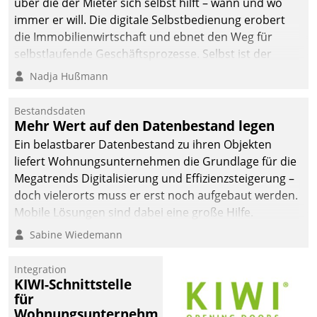
über die der Mieter sich selbst hilft – wann und wo
immer er will. Die digitale Selbstbedienung erobert
die Immobilienwirtschaft und ebnet den Weg für
selbstlaufende Geschäftsprozesse. Selbst ist der
Kunde und smart der Serviceanbieter.
Nadja Hußmann
Bestandsdaten
Mehr Wert auf den Datenbestand legen
Ein belastbarer Datenbestand zu ihren Objekten
liefert Wohnungsunternehmen die Grundlage für die
Megatrends Digitalisierung und Effizienzsteigerung –
doch vielerorts muss er erst noch aufgebaut werden.
Mobile Lösungen sind dabei eine große Hilfe.
Sabine Wiedemann
Integration
KIWI-Schnittstelle
für
Wohnungsunternehmen