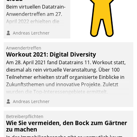
Beim virtuellen Datatrain-
Anwendertreffen am 27.
April 2022 erhielten die
Teilnehmerinnen und
Andreas Lerchner
Teilnehmer kurzweilige
Einblicke in innovative
Anwendertreffen
Cloud-Strategien und -
Workout 2021: Digital Diversity
Lösungen mit hohem
Am 28. April 2021 fand Datatrains 11. Workout statt,
Zukunftspotenzial.
diesmal als rein virtuelle Veranstaltung. Über 100
Teilnehmer erhielten straff organisierte Einblicke in
Zukunftsthemen und innovative Projekte. Zuletzt
wurden die Top-Interessengebiete ermittelt.
Andreas Lerchner
Betreiberpflichten
Wie Sie vermeiden, den Bock zum Gärtner
zu machen