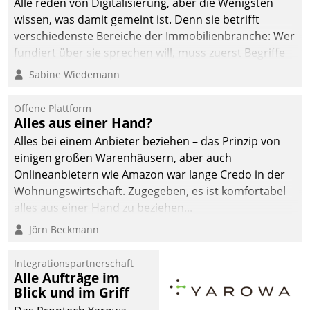
Alle reden von Digitalisierung, aber die Wenigsten
sich dabei für den Betrieb
wissen, was damit gemeint ist. Denn sie betrifft
der Lösung über die SAP
verschiedenste Bereiche der Immobilienbranche: Wer
Cloud Platform
fundiert über sie sprechen will, muss zuerst Begriffe
entschieden - als erstes
klären. Ein Aspekt ist die betriebliche Optimierung:
Sabine Wiedemann
Unternehmen am
Moderne Softwarelösungen ermöglichen große
Wohnungsmarkt.
Einsparungen durch optimierte und automatisierte
Offene Plattform
Prozesse. Doch man darf nicht zu viel erwarten: Allein
Alles aus einer Hand?
mit der Einführung einer neuen Software ist es nicht
Alles bei einem Anbieter beziehen – das Prinzip von
getan. Die Digitalisierung erfordert von Unternehmen
einigen großen Warenhäusern, aber auch
die Bereitschaft, sich zu überprüfen, zu hinterfragen
Onlineanbietern wie Amazon war lange Credo in der
und zu verändern.
Wohnungswirtschaft. Zugegeben, es ist komfortabel
alles aus einer Hand zu beziehen...
Jörn Beckmann
Integrationspartnerschaft
Alle Aufträge im
Blick und im Griff