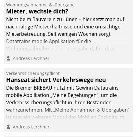
und Beschwerde-Management einen eigenen Kanal
Wohnungsabnahme & -übergabe
ein.
Mieter, wechsle dich?
Nicht beim Bauverein zu Lünen – hier setzt man auf
nachhaltige Mietverhältnisse und eine umsichtige
Mieterbetreuung. Seit wenigen Wochen sorgt
Datatrains mobile Applikation für die
Wohnungsabnahme und -übergabe dafür, dass
Mieter wohlgeordnet kommen und, so es sein muss,
Andreas Lerchner
gehen können.
Verkehrssicherungspflicht
Hanseat sichert Verkehrswege neu
Die Bremer BREBAU nutzt mit Gewinn Datatrains
mobile Applikation „Meine Begehungen“, um die
Verkehrssicherungspflicht in ihren Beständen
wahrzunehmen. Mit „Meine Abnahmen & Übergaben“
ist nun ein weiteres Modul des Mobilen Cockpits im
Einsatz.
Andreas Lerchner