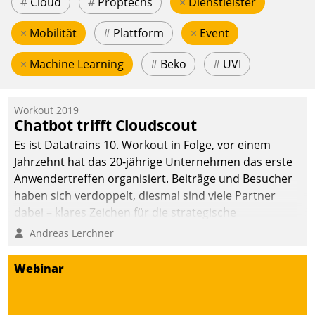
#
Cloud
#
Proptechs
×
Dienstleister
×
Mobilität
#
Plattform
×
Event
×
Machine Learning
#
Beko
#
UVI
Workout 2019
Chatbot trifft Cloudscout
Es ist Datatrains 10. Workout in Folge, vor einem
Jahrzehnt hat das 20-jährige Unternehmen das erste
Anwendertreffen organisiert. Beiträge und Besucher
haben sich verdoppelt, diesmal sind viele Partner
dabei – klares Zeichen für die strategische
Fokussierung auf den Kunden.
Andreas Lerchner
Webinar