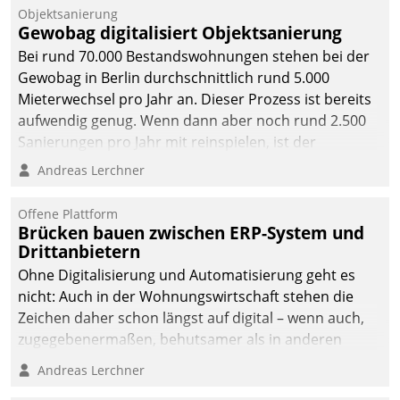
Objektsanierung
Gewobag digitalisiert Objektsanierung
Bei rund 70.000 Bestandswohnungen stehen bei der
Gewobag in Berlin durchschnittlich rund 5.000
Mieterwechsel pro Jahr an. Dieser Prozess ist bereits
aufwendig genug. Wenn dann aber noch rund 2.500
Sanierungen pro Jahr mit reinspielen, ist der
Betreuungs- und Organisationsaufwand immens. Im
Andreas Lerchner
Rahmen ihrer Digitalisierungsstrategie hat das
kommunale Wohnungsbauunternehmen daher
Offene Plattform
gemeinsam mit der Berliner Datatrain GmbH den
Brücken bauen zwischen ERP-System und
Drittanbietern
Teilprozess der Objektsanierung digitalisiert.
Ohne Digitalisierung und Automatisierung geht es
nicht: Auch in der Wohnungswirtschaft stehen die
Zeichen daher schon längst auf digital – wenn auch,
zugegebenermaßen, behutsamer als in anderen
Branchen.
Andreas Lerchner