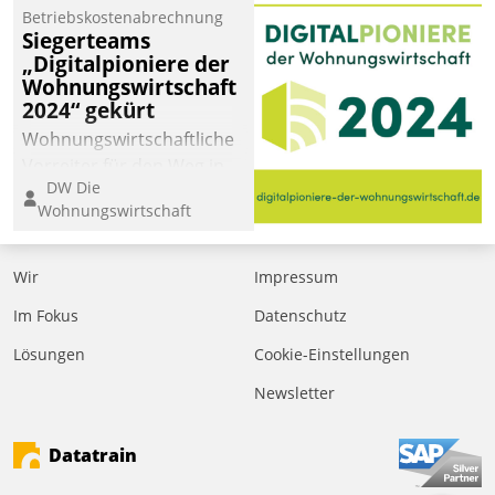
Laufenden bleiben, Daten
Betriebskostenabrechnung
einsehen und ändern
Siegerteams
oder
„Digitalpioniere der
Wohnungswirtschaft
Schadensmeldungen
2024“ gekürt
abgeben – rund um die
Uhr.
Wohnungswirtschaftliche
Vorreiter für den Weg in
DW Die
eine digitale Zukunft zu
Wohnungswirtschaft
finden, ist das Ziel des
Awards „Digitalpioniere
der
Wir
Impressum
Wohnungswirtschaft“.
Im Fokus
Datenschutz
Bewerben können sich
dafür ein Team
Lösungen
Cookie-Einstellungen
bestehend aus
Newsletter
Wohnungsunternehmen
und PropTech.
Datatrain