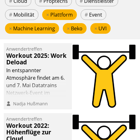
#
Cloud
#
Proptechs
#
Dienstleister
#
Mobilität
×
Plattform
#
Event
×
Machine Learning
×
Beko
×
UVI
Anwendertreffen
Workout 2025: Work
Deload
In entspannter
Atmosphäre findet am 6.
und 7. Mai Datatrains
Netzwerk-Event im
Kunden- und Partnerkreis
Nadja Hußmann
statt. Zentrale Frage: Wie
lassen sich
Anwendertreffen
Mammutprojekte
Workout 2022:
meistern und Workloads
Höhenflüge zur
Cloud
wuppen – bei zunehmend