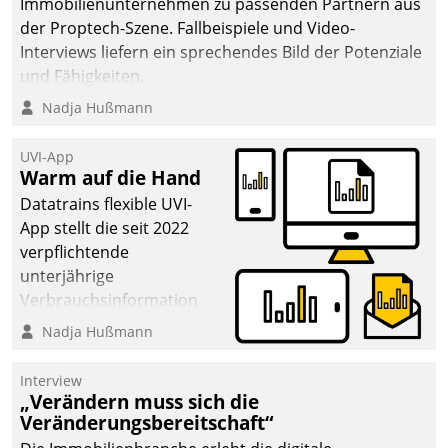
Immobilienunternehmen zu passenden Partnern aus
der Proptech-Szene. Fallbeispiele und Video-
Interviews liefern ein sprechendes Bild der Potenziale
und Fähigkeiten.
Nadja Hußmann
UVI-App
Warm auf die Hand
Datatrains flexible UVI-
App stellt die seit 2022
verpflichtende
unterjährige
Verbrauchsinformation
schnell, zuverlässig und
Nadja Hußmann
leicht bekömmlich bereit:
Die monatlichen
Interview
Mitteilungen zum
„Verändern muss sich die
Veränderungsbereitschaft“
Heizungs- und
Wasserverbrauch gehen