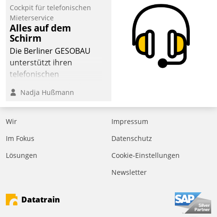
Laufenden bleiben, Daten
Cockpit für telefonischen
einsehen und ändern
Mieterservice
oder
Alles auf dem
Schirm
Schadensmeldungen
abgeben – rund um die
Die Berliner GESOBAU
Uhr.
unterstützt ihren
telefonischen
Mieterservice mit einem
Nadja Hußmann
digitalen Cockpit, das
situationsbezogen
passende Fragen und
Wir
Impressum
Schlagworte auswirft.
Im Fokus
Datenschutz
Eine intuitive
Dialogführung ermöglicht
Lösungen
Cookie-Einstellungen
dem externen
Newsletter
Serviceteam, Anrufe von
Mietenden zügiger und
Datatrain
effizienter zu bearbeiten.