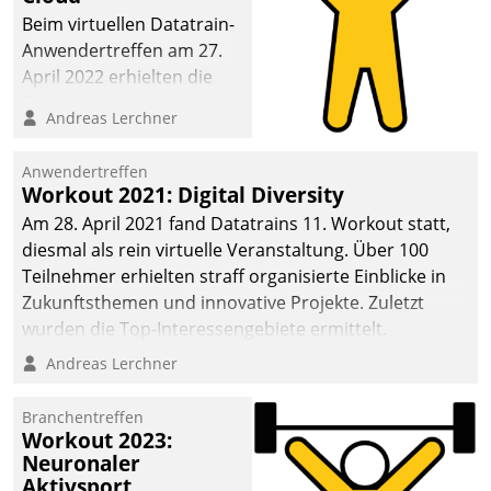
anspruchsvollen
Beim virtuellen Datatrain-
Aufgaben und
Anwendertreffen am 27.
abnehmendem
April 2022 erhielten die
Nachwuchs?
Teilnehmerinnen und
Andreas Lerchner
Teilnehmer kurzweilige
Einblicke in innovative
Anwendertreffen
Cloud-Strategien und -
Workout 2021: Digital Diversity
Lösungen mit hohem
Am 28. April 2021 fand Datatrains 11. Workout statt,
Zukunftspotenzial.
diesmal als rein virtuelle Veranstaltung. Über 100
Teilnehmer erhielten straff organisierte Einblicke in
Zukunftsthemen und innovative Projekte. Zuletzt
wurden die Top-Interessengebiete ermittelt.
Andreas Lerchner
Branchentreffen
Workout 2023:
Neuronaler
Aktivsport