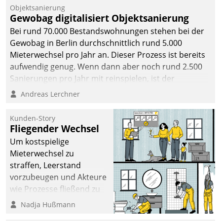
Objektsanierung
Gewobag digitalisiert Objektsanierung
Bei rund 70.000 Bestandswohnungen stehen bei der
Gewobag in Berlin durchschnittlich rund 5.000
Mieterwechsel pro Jahr an. Dieser Prozess ist bereits
aufwendig genug. Wenn dann aber noch rund 2.500
Sanierungen pro Jahr mit reinspielen, ist der
Betreuungs- und Organisationsaufwand immens. Im
Andreas Lerchner
Rahmen ihrer Digitalisierungsstrategie hat das
kommunale Wohnungsbauunternehmen daher
Kunden-Story
gemeinsam mit der Berliner Datatrain GmbH den
Fliegender Wechsel
Teilprozess der Objektsanierung digitalisiert.
Um kostspielige
Mieterwechsel zu
straffen, Leerstand
vorzubeugen und Akteure
wie Prozesse fließend zu
vernetzen, nutzt die
Nadja Hußmann
Berliner Gewobag seit