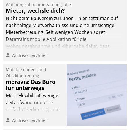
und Beschwerde-Management einen eigenen Kanal
Wohnungsabnahme & -übergabe
ein.
Mieter, wechsle dich?
Nicht beim Bauverein zu Lünen – hier setzt man auf
nachhaltige Mietverhältnisse und eine umsichtige
Mieterbetreuung. Seit wenigen Wochen sorgt
Datatrains mobile Applikation für die
Wohnungsabnahme und -übergabe dafür, dass
Mieter wohlgeordnet kommen und, so es sein muss,
Andreas Lerchner
gehen können.
Mobile Kunden- und
Objektbetreuung
meravis: Das Büro
für unterwegs
Mehr Flexibilität, weniger
Zeitaufwand und eine
einfache Bedienung - das
verspricht das aktuelle
Andreas Lerchner
Cockpit für mobile