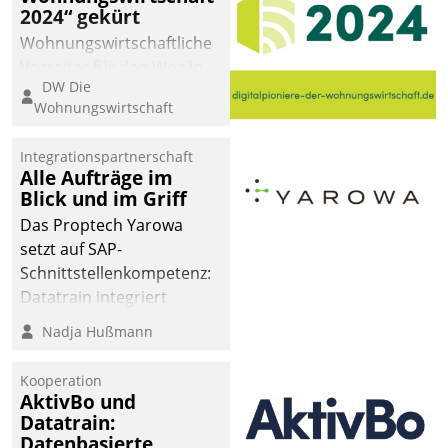
2024“ gekürt
Wohnungswirtschaftliche
Vorreiter für den Weg in
DW Die
eine digitale Zukunft zu
Wohnungswirtschaft
finden, ist das Ziel des
Awards „Digitalpioniere
Integrationspartnerschaft
der
Alle Aufträge im
Wohnungswirtschaft“.
Blick und im Griff
Bewerben können sich
Das Proptech Yarowa
dafür ein Team
setzt auf SAP-
bestehend aus
Schnittstellenkompetenz:
Wohnungsunternehmen
Datatrain integriert
und PropTech.
Yarowas Portal zur
Nadja Hußmann
Vergabe und Verwaltung
von Aufträgen der
Kooperation
operativen
AktivBo und
Instandhaltung in die
Datatrain:
Datenbasierte
SAP-Systemlandschaft