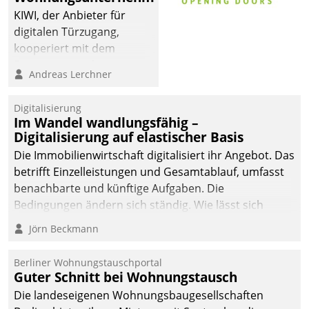
KIWI, der Anbieter für
digitalen Türzugang,
kooperiert mit dem
Beratungs- und
Andreas Lerchner
Softwareentwicklungshaus
Datatrain.
Digitalisierung
Im Wandel wandlungsfähig –
Digitalisierung auf elastischer Basis
Die Immobilienwirtschaft digitalisiert ihr Angebot. Das
betrifft Einzelleistungen und Gesamtablauf, umfasst
benachbarte und künftige Aufgaben. Die
Bedingungen ändern sich ständig. Wie lässt sich
technisch die Kontrolle wahren und zugleich Freiraum
Jörn Beckmann
fürs Wachsen öffnen?
Berliner Wohnungstauschportal
Guter Schnitt bei Wohnungstausch
Die landeseigenen Wohnungsbaugesellschaften