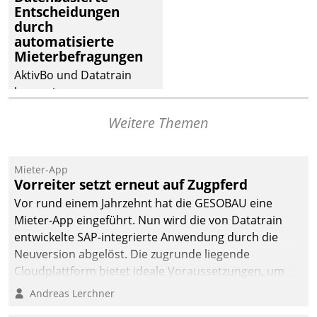
Entscheidungen
deutscher
durch
Wohnungsunternehmen
automatisierte
– und beschleunigt damit
Mieterbefragungen
den Weg vom
AktivBo und Datatrain
Mieteranliegen zum
kooperieren –
Dienstleisterauftrag.
Immobilienunternehmen
Weitere Themen
profitieren: Die nahtlose
Integration der Lösungen
von AktivBo und
Mieter-App
Datatrain ermöglicht
Vorreiter setzt erneut auf Zugpferd
automatisiert ausgelöste,
Vor rund einem Jahrzehnt hat die GESOBAU eine
zielgerichtete
Mieter-App eingeführt. Nun wird die von Datatrain
Mieterbefragungen – eine
entwickelte SAP-integrierte Anwendung durch die
starke Grundlage für
Neuversion abgelöst. Die zugrunde liegende
intelligente,
Cloudplattform bietet ideale Voraussetzungen, um
datengestützte
die Funktionalität der App zu erweitern und weitere
Andreas Lerchner
Entscheidungen.
innovative Apps, auch von Drittanbietern, in SAP zu