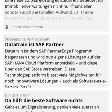
Eine neue Softwarelösung einzuführen, bedeutet für
Immobilienverwaltungen nicht nur finanziellen,
sondern auch personellen Aufwand. Es ist eine
Investition, die sich lohnen muss. Das Ziel: die
nachhaltige Optimierung der Geschäftsabläufe. Damit
Sabine Wiedemann
dieses Ziel erreicht wird, sollten einige Grundregeln
befolgt werden.
Strategische Partnerschaft
Datatrain ist SAP Partner
Datatrain ist dem SAP PartnerEdge Programm
beigetreten und wird nun eigene Lösungen auf der
SAP HANA Cloud Platform entwickeln – und diese
über den SAP Store vertreiben. Diese
Technologieplattform bietet viele Möglichkeiten für
noch innovativere Lösungen – auch als Software-as-a-
Service (SaaS).
Digitalisierung
Da hilft die beste Software nichts
Geht es um Digitalisierung, denken viele zuerst an