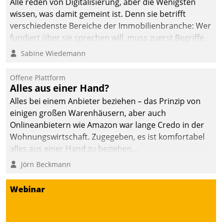
Alle reden von Digitalisierung, aber die Wenigsten
wissen, was damit gemeint ist. Denn sie betrifft
verschiedenste Bereiche der Immobilienbranche: Wer
fundiert über sie sprechen will, muss zuerst Begriffe
klären. Ein Aspekt ist die betriebliche Optimierung:
Sabine Wiedemann
Moderne Softwarelösungen ermöglichen große
Einsparungen durch optimierte und automatisierte
Offene Plattform
Prozesse. Doch man darf nicht zu viel erwarten: Allein
Alles aus einer Hand?
mit der Einführung einer neuen Software ist es nicht
Alles bei einem Anbieter beziehen – das Prinzip von
getan. Die Digitalisierung erfordert von Unternehmen
einigen großen Warenhäusern, aber auch
die Bereitschaft, sich zu überprüfen, zu hinterfragen
Onlineanbietern wie Amazon war lange Credo in der
und zu verändern.
Wohnungswirtschaft. Zugegeben, es ist komfortabel
alles aus einer Hand zu beziehen...
Jörn Beckmann
Webinar