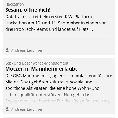
Ressort Kapitalanlage für
Hackathon
künftige Aufgaben und
Sesam, öffne dich!
Herausforderungen
Datatrain startet beim ersten KIWI Platform
gerüstet.
Hackathon am 10. und 11. September in einem von
drei PropTech-Teams und landet auf Platz 1.
Andreas Lerchner
Lob- und Beschwerde-Management
Motzen in Mannheim erlaubt
Die GBG Mannheim engagiert sich umfassend für ihre
Mieter. Dazu gehören kulturelle, soziale und
sportliche Aktivitäten, die eine hohe Wohn- und
Lebensqualität unterstützen. Nun geht das
Engagement noch weiter: Für die zügige Bearbeitung
von Beschwerden – oder Lob – richtet das
Andreas Lerchner
Unternehmen mit Datatrains Applikation fürs Lob-