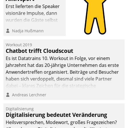
Erst lieferten die Speaker
visionäre Impulse, dann
wurden die Gäste selbst
aktiv und sammelten
Nadja Hußmann
methodisch
Vernetzungsideen fürs
Workout 2019
Quartier. Dazwischen
Chatbot trifft Cloudscout
zeigte Datatrain, was es
Es ist Datatrains 10. Workout in Folge, vor einem
Neues zu bieten hat.
Jahrzehnt hat das 20-jährige Unternehmen das erste
Anwendertreffen organisiert. Beiträge und Besucher
haben sich verdoppelt, diesmal sind viele Partner
dabei – klares Zeichen für die strategische
Fokussierung auf den Kunden.
Andreas Lerchner
Digitalisierung
Digitalisierung bedeutet Veränderung
Heilsversprechen, Modewort, großes Fragezeichen?