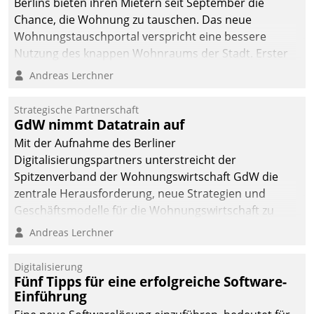
Berlins bieten ihren Mietern seit September die
Chance, die Wohnung zu tauschen. Das neue
Wohnungstauschportal verspricht eine bessere
Nutzung des knappen Wohnraums der Stadt. Erster
Anwendungsfall für Datatrains Lösung API-Hub mit
Andreas Lerchner
Schnittstellen zu den ERP-Systemen der
Unternehmen.
Strategische Partnerschaft
GdW nimmt Datatrain auf
Mit der Aufnahme des Berliner
Digitalisierungspartners unterstreicht der
Spitzenverband der Wohnungswirtschaft GdW die
zentrale Herausforderung, neue Strategien und
Geschäftsmodelle für die Wohnungswirtschaft zu
entwickeln.
Andreas Lerchner
Digitalisierung
Fünf Tipps für eine erfolgreiche Software-
Einführung