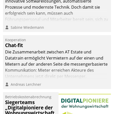
innovative Softwarelösungen, automatisierte
Prozesse und modernste Technik. Doch damit sie
erfolgreich sein kann, müssen auch
Führungspersonal und Mitarbeiter bereit sein, sich zu
verändern und anzupassen, sonst werden sie an ihr
Sabine Wiedemann
scheitern.
Kooperation
Chat-fit
Die Zusammenarbeit zwischen AT Estate und
Datatrain ermöglicht Vermietern auf der einen und
Mietern auf der anderen Seite die messengerbasierte
Kommunikation: Mieter erreichen Akteure des
Unternehmens jetzt direkt per Messenger,
Mitarbeiter oder Dienstleister empfangen oder
Andreas Lerchner
versenden die Nachrichten via Cockpit.
Betriebskostenabrechnung
Siegerteams
„Digitalpioniere der
Wohnungswirtschaft