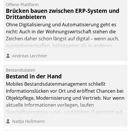
Jahresbeginn eine
Offene Plattform
Überblick, Einsicht und
Brücken bauen zwischen ERP-System und
Drittanbietern
Eingriff bietende Lösung.
Zur Entwicklung setzte
Ohne Digitalisierung und Automatisierung geht es
man auf
nicht: Auch in der Wohnungswirtschaft stehen die
Cloudtechnologie,
Zeichen daher schon längst auf digital – wenn auch,
bewährte und Startup-
zugegebenermaßen, behutsamer als in anderen
Partner sowie erstmals
Branchen.
Andreas Lerchner
agile Projektmethoden.
Bestandsdaten
Bestand in der Hand
Mobiles Bestandsdatenmanagement schließt
Informationslücken vor Ort und eröffnet Chancen bei
Objektpflege, Modernisierung und Vertrieb. Nur wenn
aktuelle Informationen vorliegen, laufen
Geschäftsprozesse rund – und blühen IT-gestützt auf.
Nadja Hußmann