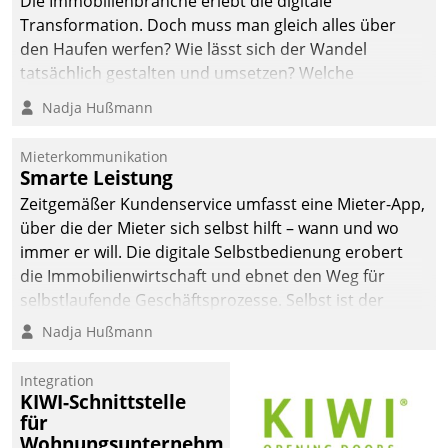
Die Immobilienbranche erlebt die digitale
automatisiert, vollständig
Transformation. Doch muss man gleich alles über
und auf Wunsch über
den Haufen werfen? Wie lässt sich der Wandel
mehrere zuvor
tatsächlich gestalten und umsetzen? Welche
festgelegte
Argumente zählen wirklich?
Nadja Hußmann
Kommunikationswege bei
den Empfängern ein.
Mieterkommunikation
Smarte Leistung
Zeitgemäßer Kundenservice umfasst eine Mieter-App,
über die der Mieter sich selbst hilft – wann und wo
immer er will. Die digitale Selbstbedienung erobert
die Immobilienwirtschaft und ebnet den Weg für
selbstlaufende Geschäftsprozesse. Selbst ist der
Kunde und smart der Serviceanbieter.
Nadja Hußmann
Integration
KIWI-Schnittstelle
für
Wohnungsunternehmen