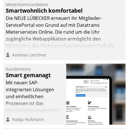
integrieren.
Mieterkommunikation
Smartwohnlich komfortabel
Die NEUE LÜBECKER erneuert ihr Mitglieder-
ServicePortal von Grund auf mit Datatrains
Mieterservices Online. Die rund um die Uhr
zugängliche Webapplikation ermöglicht den
Mitgliedern der Wohnungs­bau­genossenschaft die
Kontaktaufnahme per Smartphone, Tablet oder PC.
Andreas Lerchner
Kundenstory
Smart gemanagt
Mit neuen SAP-
integrierten Lösungen
und einheitlichen
Prozessen ist das
Immobilienmanagement
der Bayerischen
Nadja Hußmann
Versorgungskammer im