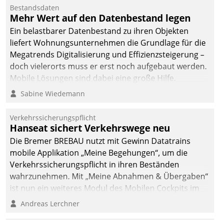
Mitarbeiter von
Bestandsdaten
Datatrain. Die meravis
Mehr Wert auf den Datenbestand legen
Wohnungsbau- und
Ein belastbarer Datenbestand zu ihren Objekten
Immobilien GmbH hat
liefert Wohnungsunternehmen die Grundlage für die
sich dabei für den Betrieb
Megatrends Digitalisierung und Effizienzsteigerung –
der Lösung über die SAP
doch vielerorts muss er erst noch aufgebaut werden.
Cloud Platform
Mobile Lösungen sind dabei eine große Hilfe.
entschieden - als erstes
Sabine Wiedemann
Unternehmen am
Wohnungsmarkt.
Verkehrssicherungspflicht
Hanseat sichert Verkehrswege neu
Die Bremer BREBAU nutzt mit Gewinn Datatrains
mobile Applikation „Meine Begehungen“, um die
Verkehrssicherungspflicht in ihren Beständen
wahrzunehmen. Mit „Meine Abnahmen & Übergaben“
ist nun ein weiteres Modul des Mobilen Cockpits im
Einsatz.
Andreas Lerchner