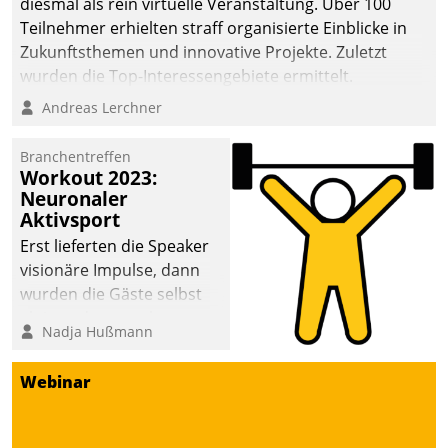
diesmal als rein virtuelle Veranstaltung. Über 100
Teilnehmer erhielten straff organisierte Einblicke in
Zukunftsthemen und innovative Projekte. Zuletzt
wurden die Top-Interessengebiete ermittelt.
Andreas Lerchner
Branchentreffen
Workout 2023:
Neuronaler
Aktivsport
Erst lieferten die Speaker
visionäre Impulse, dann
wurden die Gäste selbst
aktiv und sammelten
Nadja Hußmann
methodisch
Vernetzungsideen fürs
Webinar
Quartier. Dazwischen
zeigte Datatrain, was es
Neues zu bieten hat.