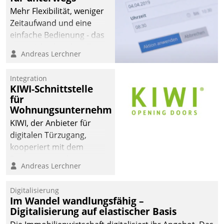
Mehr Flexibilität, weniger
Zeitaufwand und eine
einfache Bedienung - das
verspricht das aktuelle
Andreas Lerchner
Cockpit für mobile
Mitarbeiter von
Integration
Datatrain. Die meravis
KIWI-Schnittstelle
Wohnungsbau- und
für
Immobilien GmbH hat
Wohnungsunternehmen
sich dabei für den Betrieb
KIWI, der Anbieter für
der Lösung über die SAP
digitalen Türzugang,
Cloud Platform
kooperiert mit dem
entschieden - als erstes
Beratungs- und
Andreas Lerchner
Unternehmen am
Softwareentwicklungshaus
Wohnungsmarkt.
Datatrain.
Digitalisierung
Im Wandel wandlungsfähig –
Digitalisierung auf elastischer Basis