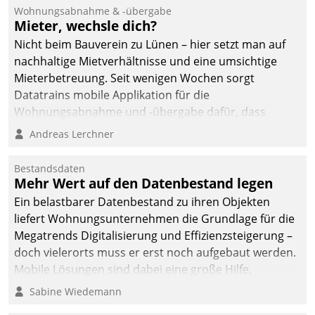
und Beschwerde-Management einen eigenen Kanal
Wohnungsabnahme & -übergabe
ein.
Mieter, wechsle dich?
Nicht beim Bauverein zu Lünen – hier setzt man auf
nachhaltige Mietverhältnisse und eine umsichtige
Mieterbetreuung. Seit wenigen Wochen sorgt
Datatrains mobile Applikation für die
Wohnungsabnahme und -übergabe dafür, dass
Mieter wohlgeordnet kommen und, so es sein muss,
Andreas Lerchner
gehen können.
Bestandsdaten
Mehr Wert auf den Datenbestand legen
Ein belastbarer Datenbestand zu ihren Objekten
liefert Wohnungsunternehmen die Grundlage für die
Megatrends Digitalisierung und Effizienzsteigerung –
doch vielerorts muss er erst noch aufgebaut werden.
Mobile Lösungen sind dabei eine große Hilfe.
Sabine Wiedemann