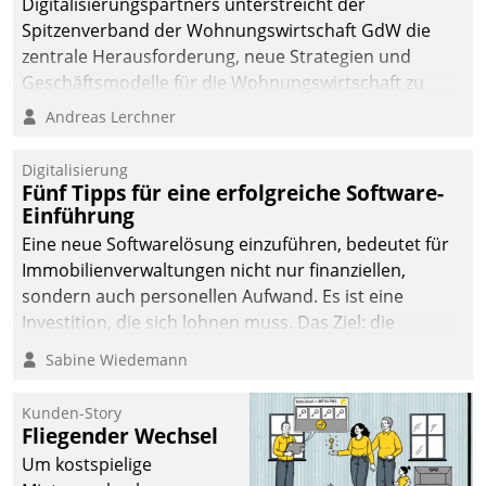
Digitalisierungspartners unterstreicht der
Spitzenverband der Wohnungswirtschaft GdW die
zentrale Herausforderung, neue Strategien und
Geschäftsmodelle für die Wohnungswirtschaft zu
entwickeln.
Andreas Lerchner
Digitalisierung
Fünf Tipps für eine erfolgreiche Software-
Einführung
Eine neue Softwarelösung einzuführen, bedeutet für
Immobilienverwaltungen nicht nur finanziellen,
sondern auch personellen Aufwand. Es ist eine
Investition, die sich lohnen muss. Das Ziel: die
nachhaltige Optimierung der Geschäftsabläufe. Damit
Sabine Wiedemann
dieses Ziel erreicht wird, sollten einige Grundregeln
befolgt werden.
Kunden-Story
Fliegender Wechsel
Um kostspielige