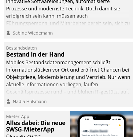
innovative Softwarelösungen, automatisierte
Prozesse und modernste Technik. Doch damit sie
erfolgreich sein kann, müssen auch
Führungspersonal und Mitarbeiter bereit sein, sich zu
verändern und anzupassen, sonst werden sie an ihr
Sabine Wiedemann
scheitern.
Bestandsdaten
Bestand in der Hand
Mobiles Bestandsdatenmanagement schließt
Informationslücken vor Ort und eröffnet Chancen bei
Objektpflege, Modernisierung und Vertrieb. Nur wenn
aktuelle Informationen vorliegen, laufen
Geschäftsprozesse rund – und blühen IT-gestützt auf.
Nadja Hußmann
Mieter-App
Alles dabei: Die neue
SWSG-MieterApp