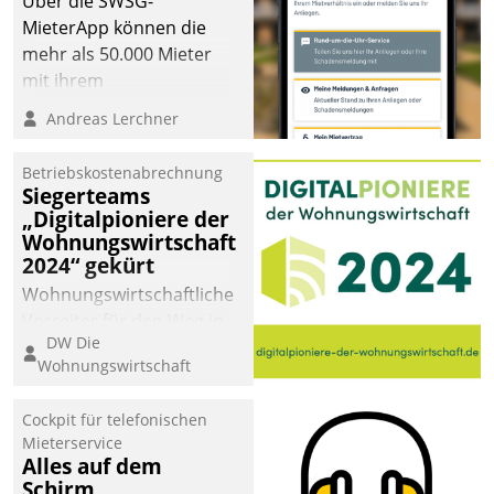
Über die SWSG-
MieterApp können die
mehr als 50.000 Mieter
mit ihrem
Wohnungsunternehmen
Andreas Lerchner
kommunizieren, auf dem
Laufenden bleiben, Daten
Betriebskostenabrechnung
einsehen und ändern
Siegerteams
oder
„Digitalpioniere der
Wohnungswirtschaft
Schadensmeldungen
2024“ gekürt
abgeben – rund um die
Uhr.
Wohnungswirtschaftliche
Vorreiter für den Weg in
DW Die
eine digitale Zukunft zu
Wohnungswirtschaft
finden, ist das Ziel des
Awards „Digitalpioniere
Cockpit für telefonischen
der
Mieterservice
Wohnungswirtschaft“.
Alles auf dem
Bewerben können sich
Schirm