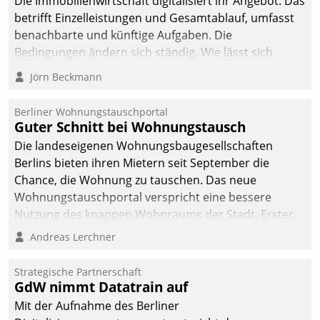
Die Immobilienwirtschaft digitalisiert ihr Angebot. Das
betrifft Einzelleistungen und Gesamtablauf, umfasst
benachbarte und künftige Aufgaben. Die
Bedingungen ändern sich ständig. Wie lässt sich
technisch die Kontrolle wahren und zugleich Freiraum
Jörn Beckmann
fürs Wachsen öffnen?
Berliner Wohnungstauschportal
Guter Schnitt bei Wohnungstausch
Die landeseigenen Wohnungsbaugesellschaften
Berlins bieten ihren Mietern seit September die
Chance, die Wohnung zu tauschen. Das neue
Wohnungstauschportal verspricht eine bessere
Nutzung des knappen Wohnraums der Stadt. Erster
Anwendungsfall für Datatrains Lösung API-Hub mit
Andreas Lerchner
Schnittstellen zu den ERP-Systemen der
Unternehmen.
Strategische Partnerschaft
GdW nimmt Datatrain auf
Mit der Aufnahme des Berliner