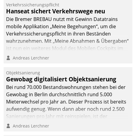
Verkehrssicherungspflicht
Hanseat sichert Verkehrswege neu
Die Bremer BREBAU nutzt mit Gewinn Datatrains
mobile Applikation „Meine Begehungen“, um die
Verkehrssicherungspflicht in ihren Beständen
wahrzunehmen. Mit „Meine Abnahmen & Übergaben“
ist nun ein weiteres Modul des Mobilen Cockpits im
Einsatz.
Andreas Lerchner
Objektsanierung
Gewobag digitalisiert Objektsanierung
Bei rund 70.000 Bestandswohnungen stehen bei der
Gewobag in Berlin durchschnittlich rund 5.000
Mieterwechsel pro Jahr an. Dieser Prozess ist bereits
aufwendig genug. Wenn dann aber noch rund 2.500
Sanierungen pro Jahr mit reinspielen, ist der
Betreuungs- und Organisationsaufwand immens. Im
Andreas Lerchner
Rahmen ihrer Digitalisierungsstrategie hat das