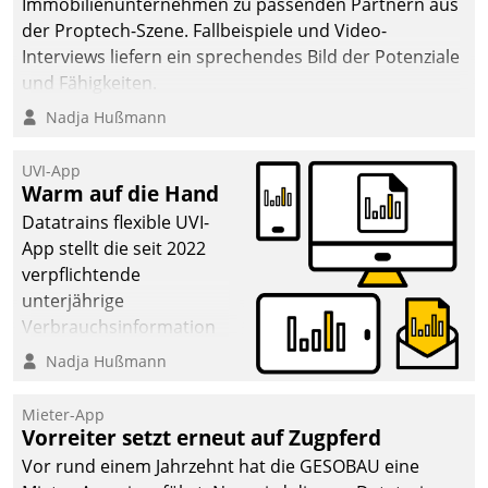
Immobilienunternehmen zu passenden Partnern aus
der Proptech-Szene. Fallbeispiele und Video-
Interviews liefern ein sprechendes Bild der Potenziale
und Fähigkeiten.
Nadja Hußmann
UVI-App
Warm auf die Hand
Datatrains flexible UVI-
App stellt die seit 2022
verpflichtende
unterjährige
Verbrauchsinformation
schnell, zuverlässig und
Nadja Hußmann
leicht bekömmlich bereit:
Die monatlichen
Mieter-App
Mitteilungen zum
Vorreiter setzt erneut auf Zugpferd
Heizungs- und
Vor rund einem Jahrzehnt hat die GESOBAU eine
Wasserverbrauch gehen