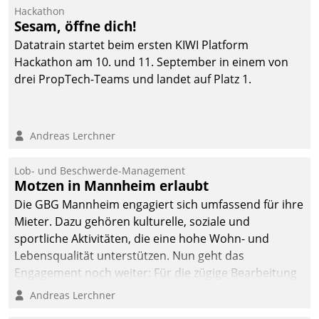
Ressort Kapitalanlage für
Hackathon
künftige Aufgaben und
Sesam, öffne dich!
Herausforderungen
Datatrain startet beim ersten KIWI Platform
gerüstet.
Hackathon am 10. und 11. September in einem von
drei PropTech-Teams und landet auf Platz 1.
Andreas Lerchner
Lob- und Beschwerde-Management
Motzen in Mannheim erlaubt
Die GBG Mannheim engagiert sich umfassend für ihre
Mieter. Dazu gehören kulturelle, soziale und
sportliche Aktivitäten, die eine hohe Wohn- und
Lebensqualität unterstützen. Nun geht das
Engagement noch weiter: Für die zügige Bearbeitung
von Beschwerden – oder Lob – richtet das
Andreas Lerchner
Unternehmen mit Datatrains Applikation fürs Lob-