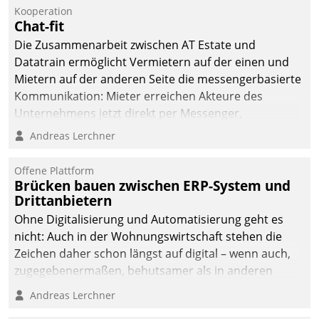
kommunale Wohnungsbauunternehmen daher
Kooperation
gemeinsam mit der Berliner Datatrain GmbH den
Chat-fit
Teilprozess der Objektsanierung digitalisiert.
Die Zusammenarbeit zwischen AT Estate und
Datatrain ermöglicht Vermietern auf der einen und
Mietern auf der anderen Seite die messengerbasierte
Kommunikation: Mieter erreichen Akteure des
Unternehmens jetzt direkt per Messenger,
Mitarbeiter oder Dienstleister empfangen oder
Andreas Lerchner
versenden die Nachrichten via Cockpit.
Offene Plattform
Brücken bauen zwischen ERP-System und
Drittanbietern
Ohne Digitalisierung und Automatisierung geht es
nicht: Auch in der Wohnungswirtschaft stehen die
Zeichen daher schon längst auf digital – wenn auch,
zugegebenermaßen, behutsamer als in anderen
Branchen.
Andreas Lerchner