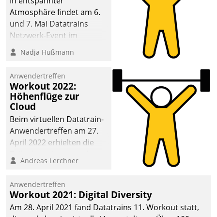
In entspannter
Atmosphäre findet am 6.
und 7. Mai Datatrains
Netzwerk-Event im
Kunden- und Partnerkreis
Nadja Hußmann
statt. Zentrale Frage: Wie
lassen sich
Anwendertreffen
Mammutprojekte
Workout 2022:
meistern und Workloads
Höhenflüge zur
Cloud
wuppen – bei zunehmend
anspruchsvollen
Beim virtuellen Datatrain-
Aufgaben und
Anwendertreffen am 27.
abnehmendem
April 2022 erhielten die
Nachwuchs?
Teilnehmerinnen und
Andreas Lerchner
Teilnehmer kurzweilige
Einblicke in innovative
Anwendertreffen
Cloud-Strategien und -
Workout 2021: Digital Diversity
Lösungen mit hohem
Am 28. April 2021 fand Datatrains 11. Workout statt,
Zukunftspotenzial.