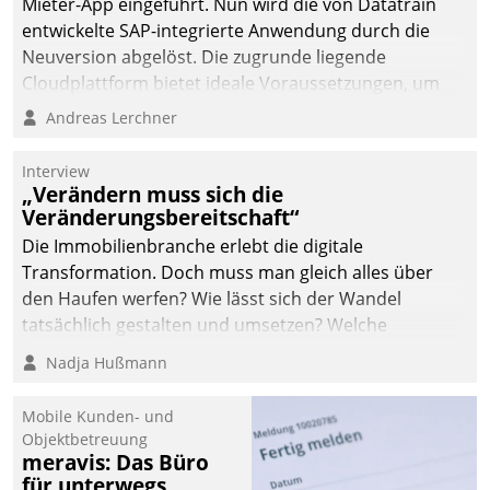
Mieter-App eingeführt. Nun wird die von Datatrain
automatisiert, vollständig
entwickelte SAP-integrierte Anwendung durch die
und auf Wunsch über
Neuversion abgelöst. Die zugrunde liegende
mehrere zuvor
Cloudplattform bietet ideale Voraussetzungen, um
festgelegte
die Funktionalität der App zu erweitern und weitere
Andreas Lerchner
Kommunikationswege bei
innovative Apps, auch von Drittanbietern, in SAP zu
den Empfängern ein.
integrieren.
Interview
„Verändern muss sich die
Veränderungsbereitschaft“
Die Immobilienbranche erlebt die digitale
Transformation. Doch muss man gleich alles über
den Haufen werfen? Wie lässt sich der Wandel
tatsächlich gestalten und umsetzen? Welche
Argumente zählen wirklich?
Nadja Hußmann
Mobile Kunden- und
Objektbetreuung
meravis: Das Büro
für unterwegs