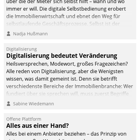
über die der Mieter sich selbst hilft – wann und wo
immer er will. Die digitale Selbstbedienung erobert
die Immobilienwirtschaft und ebnet den Weg für
selbstlaufende Geschäftsprozesse. Selbst ist der
Kunde und smart der Serviceanbieter.
Nadja Hußmann
Digitalisierung
Digitalisierung bedeutet Veränderung
Heilsversprechen, Modewort, großes Fragezeichen?
Alle reden von Digitalisierung, aber die Wenigsten
wissen, was damit gemeint ist. Denn sie betrifft
verschiedenste Bereiche der Immobilienbranche: Wer
fundiert über sie sprechen will, muss zuerst Begriffe
klären. Ein Aspekt ist die betriebliche Optimierung:
Sabine Wiedemann
Moderne Softwarelösungen ermöglichen große
Einsparungen durch optimierte und automatisierte
Offene Plattform
Prozesse. Doch man darf nicht zu viel erwarten: Allein
Alles aus einer Hand?
mit der Einführung einer neuen Software ist es nicht
Alles bei einem Anbieter beziehen – das Prinzip von
getan. Die Digitalisierung erfordert von Unternehmen