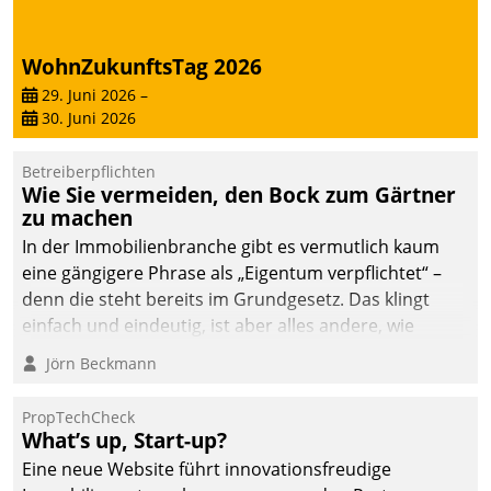
deutscher
Wohnungsunternehmen
WohnZukunftsTag 2026
– und beschleunigt damit
29. Juni 2026
–
den Weg vom
30. Juni 2026
Mieteranliegen zum
Dienstleisterauftrag.
Betreiberpflichten
Wie Sie vermeiden, den Bock zum Gärtner
zu machen
In der Immobilienbranche gibt es vermutlich kaum
eine gängigere Phrase als „Eigentum verpflichtet“ –
denn die steht bereits im Grundgesetz. Das klingt
einfach und eindeutig, ist aber alles andere, wie
Branchenbeschäftigte wissen. Denn mit der
Jörn Beckmann
Verantwortung folgen Verpflichtungen.
PropTechCheck
What’s up, Start-up?
Eine neue Website führt innovationsfreudige