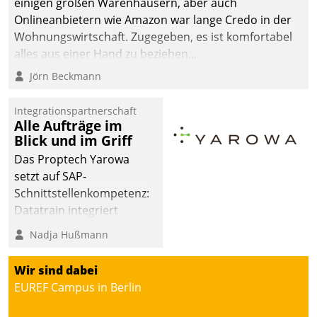
einigen großen Warenhäusern, aber auch
die Bereitschaft, sich zu überprüfen, zu hinterfragen
Onlineanbietern wie Amazon war lange Credo in der
und zu verändern.
Wohnungswirtschaft. Zugegeben, es ist komfortabel
alles aus einer Hand zu beziehen...
Jörn Beckmann
Integrationspartnerschaft
Alle Aufträge im
Blick und im Griff
Das Proptech Yarowa
setzt auf SAP-
Schnittstellenkompetenz:
Datatrain integriert
Yarowas Portal zur
Nadja Hußmann
Vergabe und Verwaltung
von Aufträgen der
Wir sind dabei
operativen
EUREF Campus in Berlin
Instandhaltung in die
SAP-Systemlandschaft