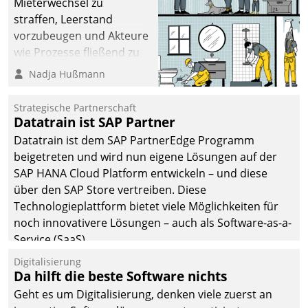
Mieterwechsel zu
straffen, Leerstand
vorzubeugen und Akteure
wie Prozesse fließend zu
vernetzen, nutzt die
Nadja Hußmann
Berliner Gewobag seit
Jahresbeginn eine
Strategische Partnerschaft
Überblick, Einsicht und
Datatrain ist SAP Partner
Eingriff bietende Lösung.
Datatrain ist dem SAP PartnerEdge Programm
Zur Entwicklung setzte
beigetreten und wird nun eigene Lösungen auf der
man auf
SAP HANA Cloud Platform entwickeln – und diese
Cloudtechnologie,
über den SAP Store vertreiben. Diese
bewährte und Startup-
Technologieplattform bietet viele Möglichkeiten für
Partner sowie erstmals
noch innovativere Lösungen – auch als Software-as-a-
agile Projektmethoden.
Service (SaaS).
Digitalisierung
Da hilft die beste Software nichts
Geht es um Digitalisierung, denken viele zuerst an