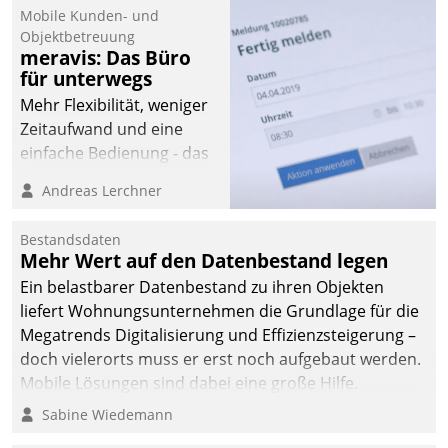
Mobile Kunden- und
Objektbetreuung
meravis: Das Büro
für unterwegs
Mehr Flexibilität, weniger
Zeitaufwand und eine
einfache Bedienung - das
verspricht das aktuelle
Andreas Lerchner
Cockpit für mobile
Mitarbeiter von
Bestandsdaten
Datatrain. Die meravis
Mehr Wert auf den Datenbestand legen
Wohnungsbau- und
Ein belastbarer Datenbestand zu ihren Objekten
Immobilien GmbH hat
liefert Wohnungsunternehmen die Grundlage für die
sich dabei für den Betrieb
Megatrends Digitalisierung und Effizienzsteigerung –
der Lösung über die SAP
doch vielerorts muss er erst noch aufgebaut werden.
Cloud Platform
Mobile Lösungen sind dabei eine große Hilfe.
entschieden - als erstes
Sabine Wiedemann
Unternehmen am
Wohnungsmarkt.