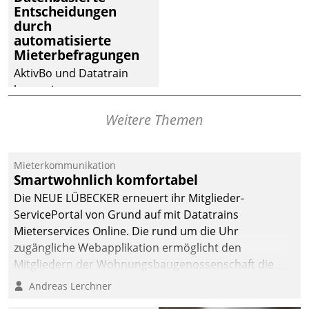
Entscheidungen
deutscher
durch
Wohnungsunternehmen
automatisierte
– und beschleunigt damit
Mieterbefragungen
den Weg vom
AktivBo und Datatrain
Mieteranliegen zum
kooperieren –
Dienstleisterauftrag.
Immobilienunternehmen
Weitere Themen
profitieren: Die nahtlose
Integration der Lösungen
von AktivBo und
Mieterkommunikation
Datatrain ermöglicht
Smartwohnlich komfortabel
automatisiert ausgelöste,
Die NEUE LÜBECKER erneuert ihr Mitglieder-
zielgerichtete
ServicePortal von Grund auf mit Datatrains
Mieterbefragungen – eine
Mieterservices Online. Die rund um die Uhr
starke Grundlage für
zugängliche Webapplikation ermöglicht den
intelligente,
Mitgliedern der Wohnungs­bau­genossenschaft die
datengestützte
Kontaktaufnahme per Smartphone, Tablet oder PC.
Andreas Lerchner
Entscheidungen.