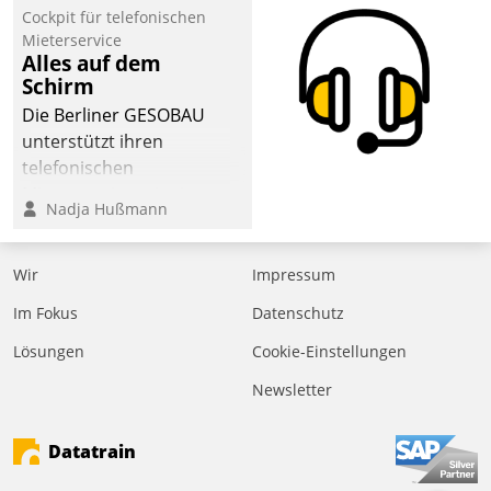
Cockpit für telefonischen
Mieterservice
Alles auf dem
Schirm
Die Berliner GESOBAU
unterstützt ihren
telefonischen
Mieterservice mit einem
Nadja Hußmann
digitalen Cockpit, das
situationsbezogen
passende Fragen und
Wir
Impressum
Schlagworte auswirft.
Im Fokus
Datenschutz
Eine intuitive
Dialogführung ermöglicht
Lösungen
Cookie-Einstellungen
dem externen
Newsletter
Serviceteam, Anrufe von
Mietenden zügiger und
Datatrain
effizienter zu bearbeiten.