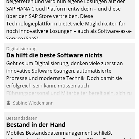
beigetreten und wird nun eigene Lösungen auf der
SAP HANA Cloud Platform entwickeln – und diese
über den SAP Store vertreiben. Diese
Technologieplattform bietet viele Möglichkeiten für
noch innovativere Lösungen – auch als Software-as-a-
Service (SaaS).
Digitalisierung
Da hilft die beste Software nichts
Geht es um Digitalisierung, denken viele zuerst an
innovative Softwarelösungen, automatisierte
Prozesse und modernste Technik. Doch damit sie
erfolgreich sein kann, müssen auch
Führungspersonal und Mitarbeiter bereit sein, sich zu
verändern und anzupassen, sonst werden sie an ihr
Sabine Wiedemann
scheitern.
Bestandsdaten
Bestand in der Hand
Mobiles Bestandsdatenmanagement schließt