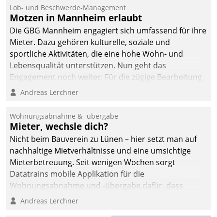
Lob- und Beschwerde-Management
Motzen in Mannheim erlaubt
Die GBG Mannheim engagiert sich umfassend für ihre
Mieter. Dazu gehören kulturelle, soziale und
sportliche Aktivitäten, die eine hohe Wohn- und
Lebensqualität unterstützen. Nun geht das
Engagement noch weiter: Für die zügige Bearbeitung
von Beschwerden – oder Lob – richtet das
Andreas Lerchner
Unternehmen mit Datatrains Applikation fürs Lob-
und Beschwerde-Management einen eigenen Kanal
Wohnungsabnahme & -übergabe
ein.
Mieter, wechsle dich?
Nicht beim Bauverein zu Lünen – hier setzt man auf
nachhaltige Mietverhältnisse und eine umsichtige
Mieterbetreuung. Seit wenigen Wochen sorgt
Datatrains mobile Applikation für die
Wohnungsabnahme und -übergabe dafür, dass
Mieter wohlgeordnet kommen und, so es sein muss,
Andreas Lerchner
gehen können.