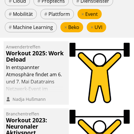
#
Cloud
#
Proptechs
#
Dienstleister
#
Mobilität
#
Plattform
×
Event
#
Machine Learning
×
Beko
×
UVI
Anwendertreffen
Workout 2025: Work
Deload
In entspannter
Atmosphäre findet am 6.
und 7. Mai Datatrains
Netzwerk-Event im
Kunden- und Partnerkreis
Nadja Hußmann
statt. Zentrale Frage: Wie
lassen sich
Branchentreffen
Mammutprojekte
Workout 2023:
meistern und Workloads
Neuronaler
Aktivsport
wuppen – bei zunehmend