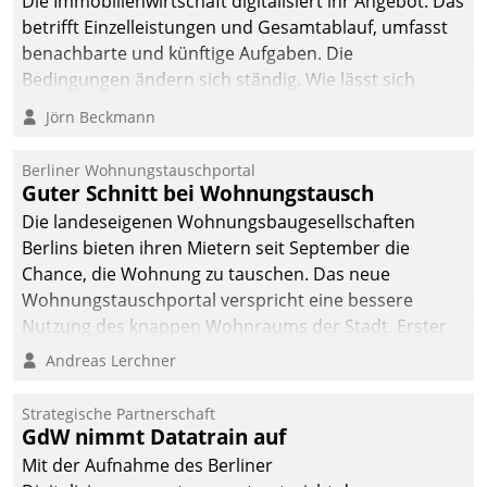
Die Immobilienwirtschaft digitalisiert ihr Angebot. Das
betrifft Einzelleistungen und Gesamtablauf, umfasst
benachbarte und künftige Aufgaben. Die
Bedingungen ändern sich ständig. Wie lässt sich
technisch die Kontrolle wahren und zugleich Freiraum
Jörn Beckmann
fürs Wachsen öffnen?
Berliner Wohnungstauschportal
Guter Schnitt bei Wohnungstausch
Die landeseigenen Wohnungsbaugesellschaften
Berlins bieten ihren Mietern seit September die
Chance, die Wohnung zu tauschen. Das neue
Wohnungstauschportal verspricht eine bessere
Nutzung des knappen Wohnraums der Stadt. Erster
Anwendungsfall für Datatrains Lösung API-Hub mit
Andreas Lerchner
Schnittstellen zu den ERP-Systemen der
Unternehmen.
Strategische Partnerschaft
GdW nimmt Datatrain auf
Mit der Aufnahme des Berliner