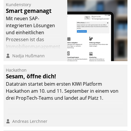
Kundenstory
Smart gemanagt
Mit neuen SAP-
integrierten Lösungen
und einheitlichen
Prozessen ist das
Immobilienmanagement
der Bayerischen
Nadja Hußmann
Versorgungskammer im
Ressort Kapitalanlage für
Hackathon
künftige Aufgaben und
Sesam, öffne dich!
Herausforderungen
Datatrain startet beim ersten KIWI Platform
gerüstet.
Hackathon am 10. und 11. September in einem von
drei PropTech-Teams und landet auf Platz 1.
Andreas Lerchner