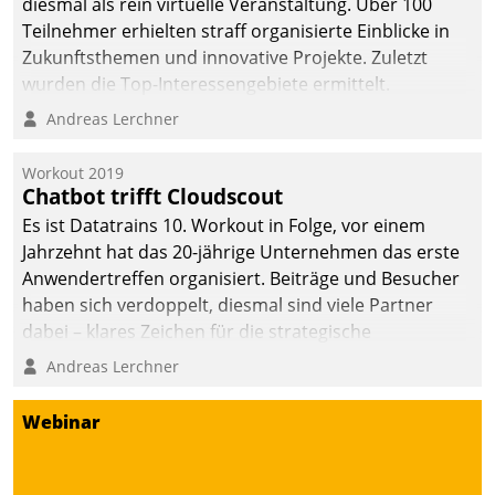
diesmal als rein virtuelle Veranstaltung. Über 100
Teilnehmer erhielten straff organisierte Einblicke in
Zukunftsthemen und innovative Projekte. Zuletzt
wurden die Top-Interessengebiete ermittelt.
Andreas Lerchner
Workout 2019
Chatbot trifft Cloudscout
Es ist Datatrains 10. Workout in Folge, vor einem
Jahrzehnt hat das 20-jährige Unternehmen das erste
Anwendertreffen organisiert. Beiträge und Besucher
haben sich verdoppelt, diesmal sind viele Partner
dabei – klares Zeichen für die strategische
Fokussierung auf den Kunden.
Andreas Lerchner
Webinar