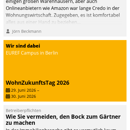
einigen großen Warenhäusern, aber auch
die Bereitschaft, sich zu überprüfen, zu hinterfragen
Onlineanbietern wie Amazon war lange Credo in der
und zu verändern.
Wohnungswirtschaft. Zugegeben, es ist komfortabel
alles aus einer Hand zu beziehen...
Jörn Beckmann
Wir sind dabei
EUREF Campus in Berlin
WohnZukunftsTag 2026
29. Juni 2026
–
30. Juni 2026
Betreiberpflichten
Wie Sie vermeiden, den Bock zum Gärtner
zu machen