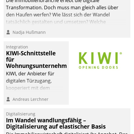
Die Immobilienbranche erlebt die digitale
Transformation. Doch muss man gleich alles über
den Haufen werfen? Wie lässt sich der Wandel
tatsächlich gestalten und umsetzen? Welche
Argumente zählen wirklich?
Nadja Hußmann
Integration
KIWI-Schnittstelle
für
Wohnungsunternehmen
KIWI, der Anbieter für
digitalen Türzugang,
kooperiert mit dem
Beratungs- und
Andreas Lerchner
Softwareentwicklungshaus
Datatrain.
Digitalisierung
Im Wandel wandlungsfähig –
Digitalisierung auf elastischer Basis