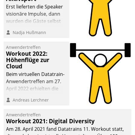
anspruchsvollen
Erst lieferten die Speaker
Aufgaben und
visionäre Impulse, dann
abnehmendem
wurden die Gäste selbst
Nachwuchs?
aktiv und sammelten
Nadja Hußmann
methodisch
Vernetzungsideen fürs
Anwendertreffen
Quartier. Dazwischen
Workout 2022:
zeigte Datatrain, was es
Höhenflüge zur
Neues zu bieten hat.
Cloud
Beim virtuellen Datatrain-
Anwendertreffen am 27.
April 2022 erhielten die
Teilnehmerinnen und
Andreas Lerchner
Teilnehmer kurzweilige
Einblicke in innovative
Anwendertreffen
Cloud-Strategien und -
Workout 2021: Digital Diversity
Lösungen mit hohem
Am 28. April 2021 fand Datatrains 11. Workout statt,
Zukunftspotenzial.