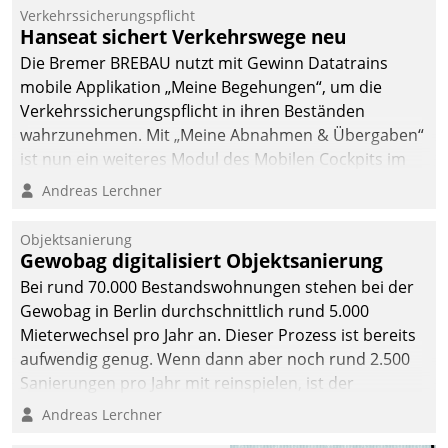
Verkehrssicherungspflicht
Hanseat sichert Verkehrswege neu
Die Bremer BREBAU nutzt mit Gewinn Datatrains
mobile Applikation „Meine Begehungen“, um die
Verkehrssicherungspflicht in ihren Beständen
wahrzunehmen. Mit „Meine Abnahmen & Übergaben“
ist nun ein weiteres Modul des Mobilen Cockpits im
Einsatz.
Andreas Lerchner
Objektsanierung
Gewobag digitalisiert Objektsanierung
Bei rund 70.000 Bestandswohnungen stehen bei der
Gewobag in Berlin durchschnittlich rund 5.000
Mieterwechsel pro Jahr an. Dieser Prozess ist bereits
aufwendig genug. Wenn dann aber noch rund 2.500
Sanierungen pro Jahr mit reinspielen, ist der
Betreuungs- und Organisationsaufwand immens. Im
Andreas Lerchner
Rahmen ihrer Digitalisierungsstrategie hat das