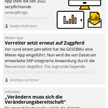
App stellt die seit 2022
verpflichtende
unterjährige
Verbrauchsinformation
schnell, zuverlässig und
Nadja Hußmann
leicht bekömmlich bereit:
Die monatlichen
Mieter-App
Mitteilungen zum
Vorreiter setzt erneut auf Zugpferd
Heizungs- und
Vor rund einem Jahrzehnt hat die GESOBAU eine
Wasserverbrauch gehen
Mieter-App eingeführt. Nun wird die von Datatrain
automatisiert, vollständig
entwickelte SAP-integrierte Anwendung durch die
und auf Wunsch über
Neuversion abgelöst. Die zugrunde liegende
mehrere zuvor
Cloudplattform bietet ideale Voraussetzungen, um
festgelegte
die Funktionalität der App zu erweitern und weitere
Andreas Lerchner
Kommunikationswege bei
innovative Apps, auch von Drittanbietern, in SAP zu
den Empfängern ein.
integrieren.
Interview
„Verändern muss sich die
Veränderungsbereitschaft“