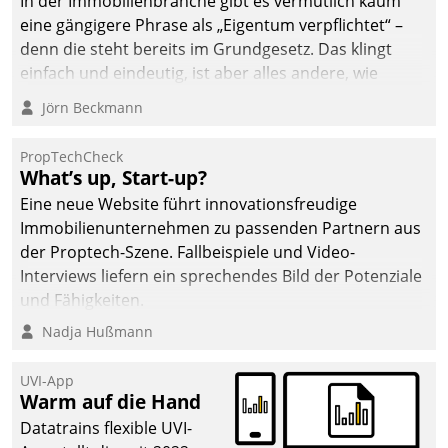
In der Immobilienbranche gibt es vermutlich kaum
eine gängigere Phrase als „Eigentum verpflichtet“ –
denn die steht bereits im Grundgesetz. Das klingt
einfach und eindeutig, ist aber alles andere, wie
Branchenbeschäftigte wissen. Denn mit der
Jörn Beckmann
Verantwortung folgen Verpflichtungen.
PropTechCheck
What’s up, Start-up?
Eine neue Website führt innovationsfreudige
Immobilienunternehmen zu passenden Partnern aus
der Proptech-Szene. Fallbeispiele und Video-
Interviews liefern ein sprechendes Bild der Potenziale
und Fähigkeiten.
Nadja Hußmann
UVI-App
Warm auf die Hand
Datatrains flexible UVI-