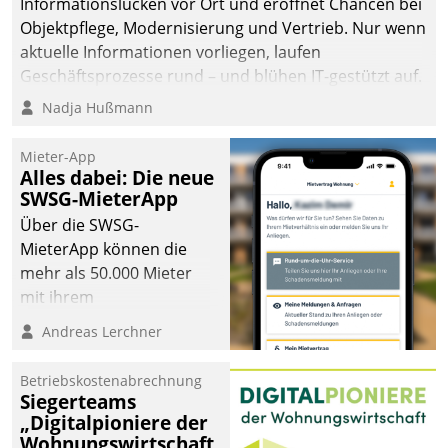
Informationslücken vor Ort und eröffnet Chancen bei
Objektpflege, Modernisierung und Vertrieb. Nur wenn
aktuelle Informationen vorliegen, laufen
Geschäftsprozesse rund – und blühen IT-gestützt auf.
Nadja Hußmann
Mieter-App
Alles dabei: Die neue
SWSG-MieterApp
Über die SWSG-
MieterApp können die
mehr als 50.000 Mieter
mit ihrem
Wohnungsunternehmen
Andreas Lerchner
kommunizieren, auf dem
Laufenden bleiben, Daten
Betriebskostenabrechnung
einsehen und ändern
Siegerteams
oder
„Digitalpioniere der
Wohnungswirtschaft
Schadensmeldungen