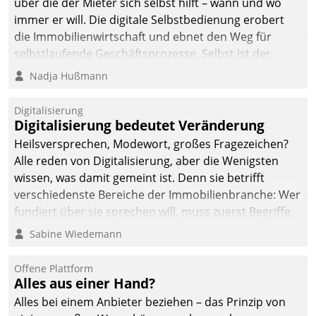
über die der Mieter sich selbst hilft – wann und wo
immer er will. Die digitale Selbstbedienung erobert
die Immobilienwirtschaft und ebnet den Weg für
selbstlaufende Geschäftsprozesse. Selbst ist der
Kunde und smart der Serviceanbieter.
Nadja Hußmann
Digitalisierung
Digitalisierung bedeutet Veränderung
Heilsversprechen, Modewort, großes Fragezeichen?
Alle reden von Digitalisierung, aber die Wenigsten
wissen, was damit gemeint ist. Denn sie betrifft
verschiedenste Bereiche der Immobilienbranche: Wer
fundiert über sie sprechen will, muss zuerst Begriffe
klären. Ein Aspekt ist die betriebliche Optimierung:
Sabine Wiedemann
Moderne Softwarelösungen ermöglichen große
Einsparungen durch optimierte und automatisierte
Offene Plattform
Prozesse. Doch man darf nicht zu viel erwarten: Allein
Alles aus einer Hand?
mit der Einführung einer neuen Software ist es nicht
Alles bei einem Anbieter beziehen – das Prinzip von
getan. Die Digitalisierung erfordert von Unternehmen