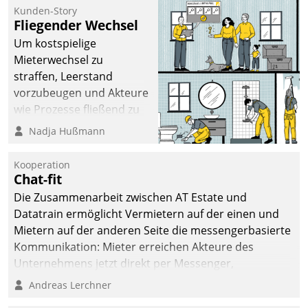
kommunale Wohnungsbauunternehmen daher
Kunden-Story
gemeinsam mit der Berliner Datatrain GmbH den
Fliegender Wechsel
Teilprozess der Objektsanierung digitalisiert.
Um kostspielige
Mieterwechsel zu
straffen, Leerstand
vorzubeugen und Akteure
wie Prozesse fließend zu
vernetzen, nutzt die
Nadja Hußmann
Berliner Gewobag seit
Jahresbeginn eine
Kooperation
Überblick, Einsicht und
Chat-fit
Eingriff bietende Lösung.
Die Zusammenarbeit zwischen AT Estate und
Zur Entwicklung setzte
Datatrain ermöglicht Vermietern auf der einen und
man auf
Mietern auf der anderen Seite die messengerbasierte
Cloudtechnologie,
Kommunikation: Mieter erreichen Akteure des
bewährte und Startup-
Unternehmens jetzt direkt per Messenger,
Partner sowie erstmals
Mitarbeiter oder Dienstleister empfangen oder
Andreas Lerchner
agile Projektmethoden.
versenden die Nachrichten via Cockpit.