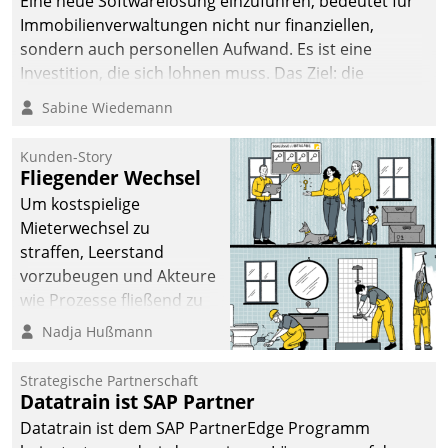
Eine neue Softwarelösung einzuführen, bedeutet für
Immobilienverwaltungen nicht nur finanziellen,
sondern auch personellen Aufwand. Es ist eine
Investition, die sich lohnen muss. Das Ziel: die
nachhaltige Optimierung der Geschäftsabläufe. Damit
Sabine Wiedemann
dieses Ziel erreicht wird, sollten einige Grundregeln
befolgt werden.
Kunden-Story
Fliegender Wechsel
Um kostspielige
Mieterwechsel zu
straffen, Leerstand
vorzubeugen und Akteure
wie Prozesse fließend zu
vernetzen, nutzt die
Nadja Hußmann
Berliner Gewobag seit
Jahresbeginn eine
Strategische Partnerschaft
Überblick, Einsicht und
Datatrain ist SAP Partner
Eingriff bietende Lösung.
Datatrain ist dem SAP PartnerEdge Programm
Zur Entwicklung setzte