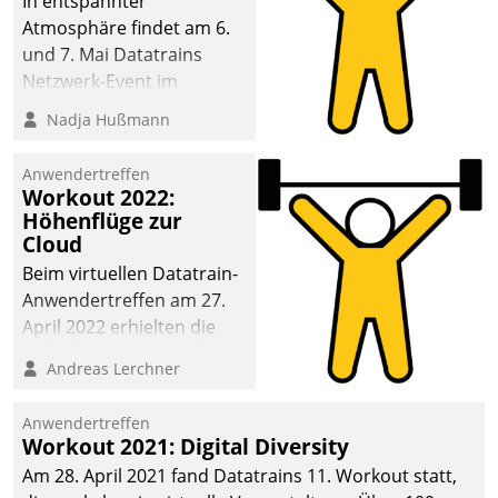
In entspannter
Atmosphäre findet am 6.
und 7. Mai Datatrains
Netzwerk-Event im
Kunden- und Partnerkreis
Nadja Hußmann
statt. Zentrale Frage: Wie
lassen sich
Anwendertreffen
Mammutprojekte
Workout 2022:
meistern und Workloads
Höhenflüge zur
Cloud
wuppen – bei zunehmend
anspruchsvollen
Beim virtuellen Datatrain-
Aufgaben und
Anwendertreffen am 27.
abnehmendem
April 2022 erhielten die
Nachwuchs?
Teilnehmerinnen und
Andreas Lerchner
Teilnehmer kurzweilige
Einblicke in innovative
Anwendertreffen
Cloud-Strategien und -
Workout 2021: Digital Diversity
Lösungen mit hohem
Am 28. April 2021 fand Datatrains 11. Workout statt,
Zukunftspotenzial.