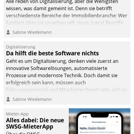
Alle reden von Digitalisierung, aber die Wenigsten
wissen, was damit gemeint ist. Denn sie betrifft
verschiedenste Bereiche der Immobilienbranche: Wer
fundiert über sie sprechen will, muss zuerst Begriffe
klären. Ein Aspekt ist die betriebliche Optimierung:
Sabine Wiedemann
Moderne Softwarelösungen ermöglichen große
Einsparungen durch optimierte und automatisierte
Digitalisierung
Prozesse. Doch man darf nicht zu viel erwarten: Allein
Da hilft die beste Software nichts
mit der Einführung einer neuen Software ist es nicht
Geht es um Digitalisierung, denken viele zuerst an
getan. Die Digitalisierung erfordert von Unternehmen
innovative Softwarelösungen, automatisierte
die Bereitschaft, sich zu überprüfen, zu hinterfragen
Prozesse und modernste Technik. Doch damit sie
und zu verändern.
erfolgreich sein kann, müssen auch
Führungspersonal und Mitarbeiter bereit sein, sich zu
verändern und anzupassen, sonst werden sie an ihr
Sabine Wiedemann
scheitern.
Mieter-App
Alles dabei: Die neue
SWSG-MieterApp