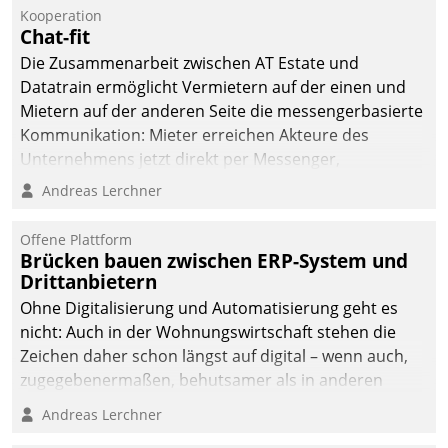
Kooperation
Chat-fit
Die Zusammenarbeit zwischen AT Estate und
Datatrain ermöglicht Vermietern auf der einen und
Mietern auf der anderen Seite die messengerbasierte
Kommunikation: Mieter erreichen Akteure des
Unternehmens jetzt direkt per Messenger,
Mitarbeiter oder Dienstleister empfangen oder
Andreas Lerchner
versenden die Nachrichten via Cockpit.
Offene Plattform
Brücken bauen zwischen ERP-System und
Drittanbietern
Ohne Digitalisierung und Automatisierung geht es
nicht: Auch in der Wohnungswirtschaft stehen die
Zeichen daher schon längst auf digital – wenn auch,
zugegebenermaßen, behutsamer als in anderen
Branchen.
Andreas Lerchner