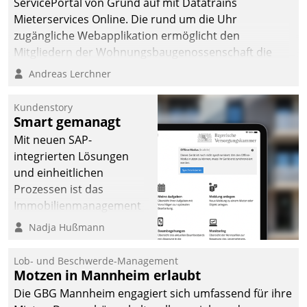
ServicePortal von Grund auf mit Datatrains
automatisiert, vollständig
Mieterservices Online. Die rund um die Uhr
und auf Wunsch über
zugängliche Webapplikation ermöglicht den
mehrere zuvor
Mitgliedern der Wohnungs­bau­genossenschaft die
festgelegte
Kontaktaufnahme per Smartphone, Tablet oder PC.
Andreas Lerchner
Kommunikationswege bei
den Empfängern ein.
Kundenstory
Smart gemanagt
Mit neuen SAP-
integrierten Lösungen
und einheitlichen
Prozessen ist das
Immobilienmanagement
der Bayerischen
Nadja Hußmann
Versorgungskammer im
Ressort Kapitalanlage für
Lob- und Beschwerde-Management
künftige Aufgaben und
Motzen in Mannheim erlaubt
Herausforderungen
Die GBG Mannheim engagiert sich umfassend für ihre
gerüstet.