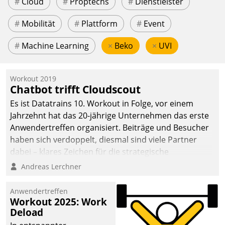
#
Cloud
#
Proptechs
#
Dienstleister
#
Mobilität
#
Plattform
#
Event
#
Machine Learning
×
Beko
×
UVI
Workout 2019
Chatbot trifft Cloudscout
Es ist Datatrains 10. Workout in Folge, vor einem
Jahrzehnt hat das 20-jährige Unternehmen das erste
Anwendertreffen organisiert. Beiträge und Besucher
haben sich verdoppelt, diesmal sind viele Partner
dabei – klares Zeichen für die strategische
Fokussierung auf den Kunden.
Andreas Lerchner
Anwendertreffen
Workout 2025: Work
Deload