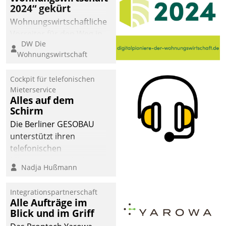
2024“ gekürt
Wohnungswirtschaftliche
Vorreiter für den Weg in
DW Die
eine digitale Zukunft zu
Wohnungswirtschaft
finden, ist das Ziel des
Awards „Digitalpioniere
Cockpit für telefonischen
der
Mieterservice
Wohnungswirtschaft“.
Alles auf dem
Bewerben können sich
Schirm
dafür ein Team
Die Berliner GESOBAU
bestehend aus
unterstützt ihren
Wohnungsunternehmen
telefonischen
und PropTech.
Mieterservice mit einem
Nadja Hußmann
digitalen Cockpit, das
situationsbezogen
Integrationspartnerschaft
passende Fragen und
Alle Aufträge im
Schlagworte auswirft.
Blick und im Griff
Eine intuitive