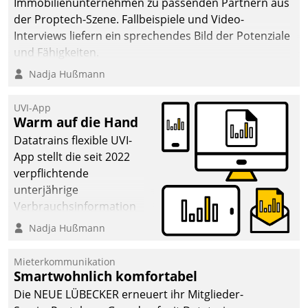
Immobilienunternehmen zu passenden Partnern aus
der Proptech-Szene. Fallbeispiele und Video-
Interviews liefern ein sprechendes Bild der Potenziale
und Fähigkeiten.
Nadja Hußmann
UVI-App
Warm auf die Hand
Datatrains flexible UVI-
App stellt die seit 2022
verpflichtende
unterjährige
Verbrauchsinformation
schnell, zuverlässig und
Nadja Hußmann
leicht bekömmlich bereit:
Die monatlichen
Mieterkommunikation
Mitteilungen zum
Smartwohnlich komfortabel
Heizungs- und
Die NEUE LÜBECKER erneuert ihr Mitglieder-
Wasserverbrauch gehen