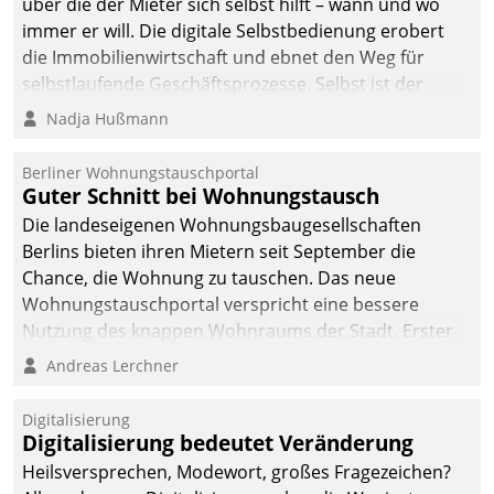
über die der Mieter sich selbst hilft – wann und wo
immer er will. Die digitale Selbstbedienung erobert
die Immobilienwirtschaft und ebnet den Weg für
selbstlaufende Geschäftsprozesse. Selbst ist der
Kunde und smart der Serviceanbieter.
Nadja Hußmann
Berliner Wohnungstauschportal
Guter Schnitt bei Wohnungstausch
Die landeseigenen Wohnungsbaugesellschaften
Berlins bieten ihren Mietern seit September die
Chance, die Wohnung zu tauschen. Das neue
Wohnungstauschportal verspricht eine bessere
Nutzung des knappen Wohnraums der Stadt. Erster
Anwendungsfall für Datatrains Lösung API-Hub mit
Andreas Lerchner
Schnittstellen zu den ERP-Systemen der
Unternehmen.
Digitalisierung
Digitalisierung bedeutet Veränderung
Heilsversprechen, Modewort, großes Fragezeichen?