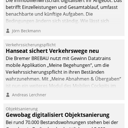
Die Immobilienwirtschaft digitalisiert ihr Angebot. Das
betrifft Einzelleistungen und Gesamtablauf, umfasst
benachbarte und künftige Aufgaben. Die
Bedingungen ändern sich ständig. Wie lässt sich
technisch die Kontrolle wahren und zugleich Freiraum
Jörn Beckmann
fürs Wachsen öffnen?
Verkehrssicherungspflicht
Hanseat sichert Verkehrswege neu
Die Bremer BREBAU nutzt mit Gewinn Datatrains
mobile Applikation „Meine Begehungen“, um die
Verkehrssicherungspflicht in ihren Beständen
wahrzunehmen. Mit „Meine Abnahmen & Übergaben“
ist nun ein weiteres Modul des Mobilen Cockpits im
Einsatz.
Andreas Lerchner
Objektsanierung
Gewobag digitalisiert Objektsanierung
Bei rund 70.000 Bestandswohnungen stehen bei der