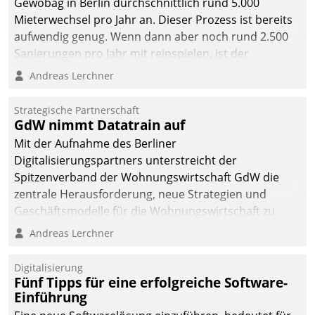
Gewobag in Berlin durchschnittlich rund 5.000
Mieterwechsel pro Jahr an. Dieser Prozess ist bereits
aufwendig genug. Wenn dann aber noch rund 2.500
Sanierungen pro Jahr mit reinspielen, ist der
Betreuungs- und Organisationsaufwand immens. Im
Andreas Lerchner
Rahmen ihrer Digitalisierungsstrategie hat das
kommunale Wohnungsbauunternehmen daher
Strategische Partnerschaft
gemeinsam mit der Berliner Datatrain GmbH den
GdW nimmt Datatrain auf
Teilprozess der Objektsanierung digitalisiert.
Mit der Aufnahme des Berliner
Digitalisierungspartners unterstreicht der
Spitzenverband der Wohnungswirtschaft GdW die
zentrale Herausforderung, neue Strategien und
Geschäftsmodelle für die Wohnungswirtschaft zu
entwickeln.
Andreas Lerchner
Digitalisierung
Fünf Tipps für eine erfolgreiche Software-
Einführung