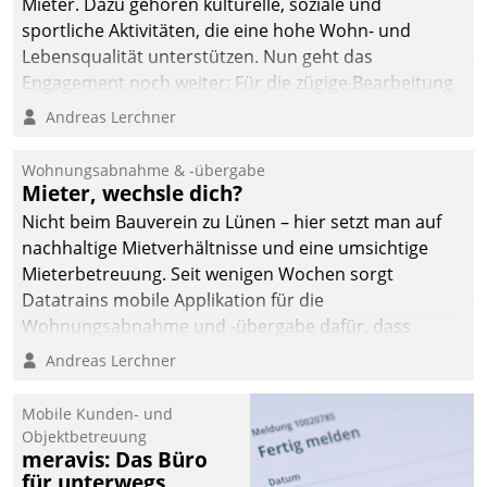
Mieter. Dazu gehören kulturelle, soziale und
sportliche Aktivitäten, die eine hohe Wohn- und
Lebensqualität unterstützen. Nun geht das
Engagement noch weiter: Für die zügige Bearbeitung
von Beschwerden – oder Lob – richtet das
Andreas Lerchner
Unternehmen mit Datatrains Applikation fürs Lob-
und Beschwerde-Management einen eigenen Kanal
Wohnungsabnahme & -übergabe
ein.
Mieter, wechsle dich?
Nicht beim Bauverein zu Lünen – hier setzt man auf
nachhaltige Mietverhältnisse und eine umsichtige
Mieterbetreuung. Seit wenigen Wochen sorgt
Datatrains mobile Applikation für die
Wohnungsabnahme und -übergabe dafür, dass
Mieter wohlgeordnet kommen und, so es sein muss,
Andreas Lerchner
gehen können.
Mobile Kunden- und
Objektbetreuung
meravis: Das Büro
für unterwegs