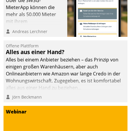
Über die SWSG-
MieterApp können die
mehr als 50.000 Mieter
mit ihrem
Wohnungsunternehmen
Andreas Lerchner
kommunizieren, auf dem
Laufenden bleiben, Daten
Offene Plattform
einsehen und ändern
Alles aus einer Hand?
oder
Alles bei einem Anbieter beziehen – das Prinzip von
Schadensmeldungen
einigen großen Warenhäusern, aber auch
abgeben – rund um die
Onlineanbietern wie Amazon war lange Credo in der
Uhr.
Wohnungswirtschaft. Zugegeben, es ist komfortabel
alles aus einer Hand zu beziehen...
Jörn Beckmann
Webinar