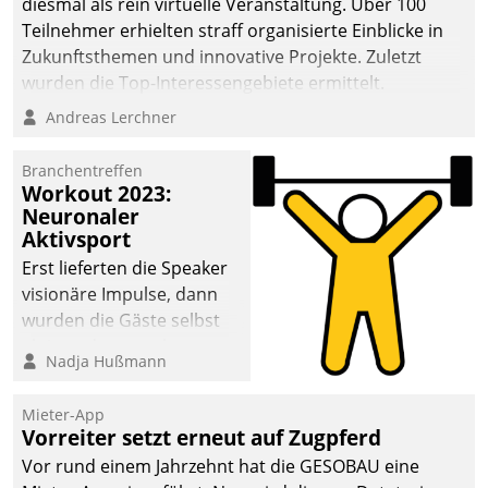
diesmal als rein virtuelle Veranstaltung. Über 100
Teilnehmer erhielten straff organisierte Einblicke in
Zukunftsthemen und innovative Projekte. Zuletzt
wurden die Top-Interessengebiete ermittelt.
Andreas Lerchner
Branchentreffen
Workout 2023:
Neuronaler
Aktivsport
Erst lieferten die Speaker
visionäre Impulse, dann
wurden die Gäste selbst
aktiv und sammelten
Nadja Hußmann
methodisch
Vernetzungsideen fürs
Mieter-App
Quartier. Dazwischen
Vorreiter setzt erneut auf Zugpferd
zeigte Datatrain, was es
Vor rund einem Jahrzehnt hat die GESOBAU eine
Neues zu bieten hat.