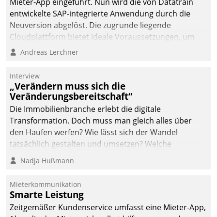
Mieter-App eingeführt. Nun wird die von Datatrain
entwickelte SAP-integrierte Anwendung durch die
Neuversion abgelöst. Die zugrunde liegende
Cloudplattform bietet ideale Voraussetzungen, um
die Funktionalität der App zu erweitern und weitere
Andreas Lerchner
innovative Apps, auch von Drittanbietern, in SAP zu
integrieren.
Interview
„Verändern muss sich die
Veränderungsbereitschaft“
Die Immobilienbranche erlebt die digitale
Transformation. Doch muss man gleich alles über
den Haufen werfen? Wie lässt sich der Wandel
tatsächlich gestalten und umsetzen? Welche
Argumente zählen wirklich?
Nadja Hußmann
Mieterkommunikation
Smarte Leistung
Zeitgemäßer Kundenservice umfasst eine Mieter-App,