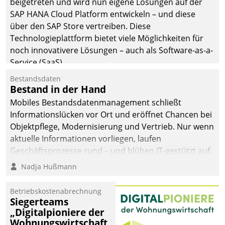
beigetreten und wird nun eigene Lösungen auf der
man auf
SAP HANA Cloud Platform entwickeln – und diese
Cloudtechnologie,
über den SAP Store vertreiben. Diese
bewährte und Startup-
Technologieplattform bietet viele Möglichkeiten für
Partner sowie erstmals
noch innovativere Lösungen – auch als Software-as-a-
agile Projektmethoden.
Service (SaaS).
Bestandsdaten
Bestand in der Hand
Mobiles Bestandsdatenmanagement schließt
Informationslücken vor Ort und eröffnet Chancen bei
Objektpflege, Modernisierung und Vertrieb. Nur wenn
aktuelle Informationen vorliegen, laufen
Geschäftsprozesse rund – und blühen IT-gestützt auf.
Nadja Hußmann
Betriebskostenabrechnung
Siegerteams
„Digitalpioniere der
Wohnungswirtschaft