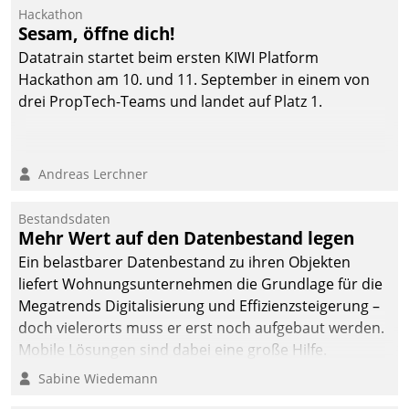
von AktivBo und
Hackathon
Datatrain ermöglicht
Sesam, öffne dich!
automatisiert ausgelöste,
Datatrain startet beim ersten KIWI Platform
zielgerichtete
Hackathon am 10. und 11. September in einem von
Mieterbefragungen – eine
drei PropTech-Teams und landet auf Platz 1.
starke Grundlage für
intelligente,
datengestützte
Andreas Lerchner
Entscheidungen.
Bestandsdaten
Mehr Wert auf den Datenbestand legen
Ein belastbarer Datenbestand zu ihren Objekten
liefert Wohnungsunternehmen die Grundlage für die
Megatrends Digitalisierung und Effizienzsteigerung –
doch vielerorts muss er erst noch aufgebaut werden.
Mobile Lösungen sind dabei eine große Hilfe.
Sabine Wiedemann