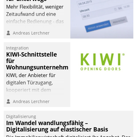
Mehr Flexibilität, weniger
Zeitaufwand und eine
einfache Bedienung - das
verspricht das aktuelle
Andreas Lerchner
Cockpit für mobile
Mitarbeiter von
Integration
Datatrain. Die meravis
KIWI-Schnittstelle
Wohnungsbau- und
für
Immobilien GmbH hat
Wohnungsunternehmen
sich dabei für den Betrieb
KIWI, der Anbieter für
der Lösung über die SAP
digitalen Türzugang,
Cloud Platform
kooperiert mit dem
entschieden - als erstes
Beratungs- und
Andreas Lerchner
Unternehmen am
Softwareentwicklungshaus
Wohnungsmarkt.
Datatrain.
Digitalisierung
Im Wandel wandlungsfähig –
Digitalisierung auf elastischer Basis