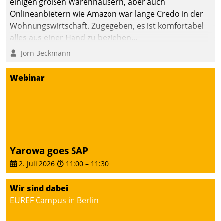
einigen großen Warenhäusern, aber auch
die Bereitschaft, sich zu überprüfen, zu hinterfragen
Onlineanbietern wie Amazon war lange Credo in der
und zu verändern.
Wohnungswirtschaft. Zugegeben, es ist komfortabel
alles aus einer Hand zu beziehen...
Jörn Beckmann
Webinar
Yarowa goes SAP
2. Juli 2026
11:00
–
11:30
Wir sind dabei
EUREF Campus in Berlin