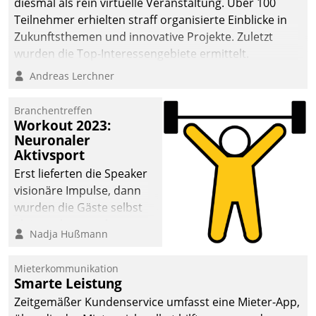
diesmal als rein virtuelle Veranstaltung. Über 100
Teilnehmer erhielten straff organisierte Einblicke in
Zukunftsthemen und innovative Projekte. Zuletzt
wurden die Top-Interessengebiete ermittelt.
Andreas Lerchner
Branchentreffen
Workout 2023:
Neuronaler
Aktivsport
Erst lieferten die Speaker
visionäre Impulse, dann
wurden die Gäste selbst
aktiv und sammelten
Nadja Hußmann
methodisch
Vernetzungsideen fürs
Mieterkommunikation
Quartier. Dazwischen
Smarte Leistung
zeigte Datatrain, was es
Zeitgemäßer Kundenservice umfasst eine Mieter-App,
Neues zu bieten hat.