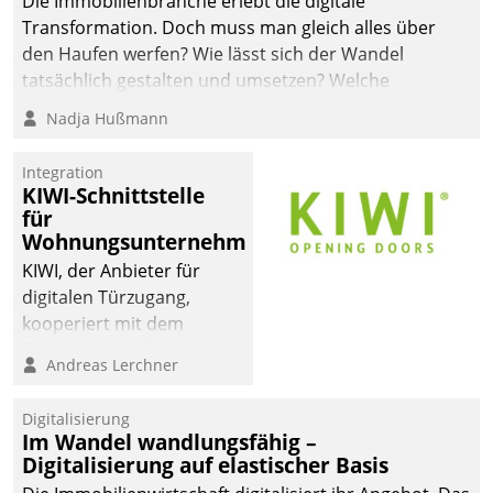
Die Immobilienbranche erlebt die digitale
Transformation. Doch muss man gleich alles über
den Haufen werfen? Wie lässt sich der Wandel
tatsächlich gestalten und umsetzen? Welche
Argumente zählen wirklich?
Nadja Hußmann
Integration
KIWI-Schnittstelle
für
Wohnungsunternehmen
KIWI, der Anbieter für
digitalen Türzugang,
kooperiert mit dem
Beratungs- und
Andreas Lerchner
Softwareentwicklungshaus
Datatrain.
Digitalisierung
Im Wandel wandlungsfähig –
Digitalisierung auf elastischer Basis