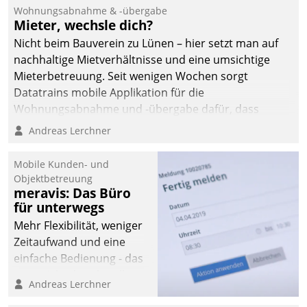
und Beschwerde-Management einen eigenen Kanal
Wohnungsabnahme & -übergabe
ein.
Mieter, wechsle dich?
Nicht beim Bauverein zu Lünen – hier setzt man auf
nachhaltige Mietverhältnisse und eine umsichtige
Mieterbetreuung. Seit wenigen Wochen sorgt
Datatrains mobile Applikation für die
Wohnungsabnahme und -übergabe dafür, dass
Mieter wohlgeordnet kommen und, so es sein muss,
Andreas Lerchner
gehen können.
Mobile Kunden- und
Objektbetreuung
meravis: Das Büro
für unterwegs
Mehr Flexibilität, weniger
Zeitaufwand und eine
einfache Bedienung - das
verspricht das aktuelle
Andreas Lerchner
Cockpit für mobile