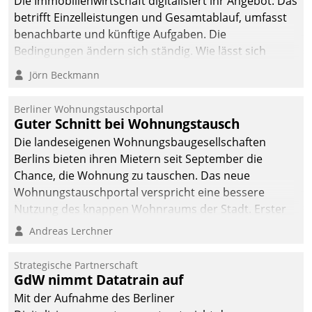
Die Immobilienwirtschaft digitalisiert ihr Angebot. Das
betrifft Einzelleistungen und Gesamtablauf, umfasst
benachbarte und künftige Aufgaben. Die
Bedingungen ändern sich ständig. Wie lässt sich
technisch die Kontrolle wahren und zugleich Freiraum
Jörn Beckmann
fürs Wachsen öffnen?
Berliner Wohnungstauschportal
Guter Schnitt bei Wohnungstausch
Die landeseigenen Wohnungsbaugesellschaften
Berlins bieten ihren Mietern seit September die
Chance, die Wohnung zu tauschen. Das neue
Wohnungstauschportal verspricht eine bessere
Nutzung des knappen Wohnraums der Stadt. Erster
Anwendungsfall für Datatrains Lösung API-Hub mit
Andreas Lerchner
Schnittstellen zu den ERP-Systemen der
Unternehmen.
Strategische Partnerschaft
GdW nimmt Datatrain auf
Mit der Aufnahme des Berliner