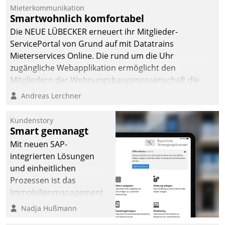
von AktivBo und
Mieterkommunikation
Datatrain ermöglicht
Smartwohnlich komfortabel
automatisiert ausgelöste,
Die NEUE LÜBECKER erneuert ihr Mitglieder-
zielgerichtete
ServicePortal von Grund auf mit Datatrains
Mieterbefragungen – eine
Mieterservices Online. Die rund um die Uhr
starke Grundlage für
zugängliche Webapplikation ermöglicht den
intelligente,
Mitgliedern der Wohnungs­bau­genossenschaft die
datengestützte
Kontaktaufnahme per Smartphone, Tablet oder PC.
Andreas Lerchner
Entscheidungen.
Kundenstory
Smart gemanagt
Mit neuen SAP-
integrierten Lösungen
und einheitlichen
Prozessen ist das
Immobilienmanagement
der Bayerischen
Nadja Hußmann
Versorgungskammer im