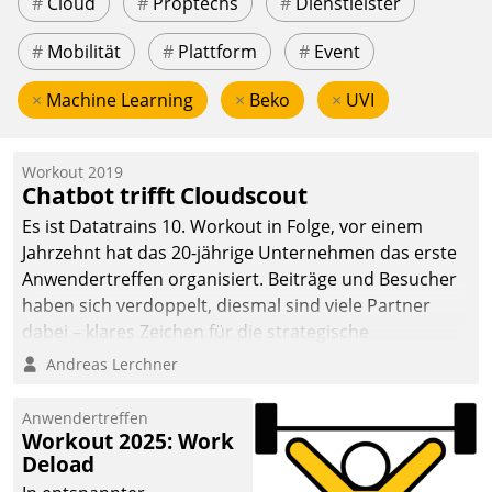
#
Cloud
#
Proptechs
#
Dienstleister
#
Mobilität
#
Plattform
#
Event
×
Machine Learning
×
Beko
×
UVI
Workout 2019
Chatbot trifft Cloudscout
Es ist Datatrains 10. Workout in Folge, vor einem
Jahrzehnt hat das 20-jährige Unternehmen das erste
Anwendertreffen organisiert. Beiträge und Besucher
haben sich verdoppelt, diesmal sind viele Partner
dabei – klares Zeichen für die strategische
Fokussierung auf den Kunden.
Andreas Lerchner
Anwendertreffen
Workout 2025: Work
Deload