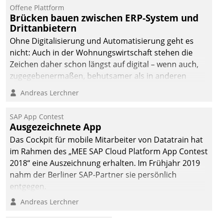
Jahresbeginn eine
Offene Plattform
Überblick, Einsicht und
Brücken bauen zwischen ERP-System und
Drittanbietern
Eingriff bietende Lösung.
Zur Entwicklung setzte
Ohne Digitalisierung und Automatisierung geht es
man auf
nicht: Auch in der Wohnungswirtschaft stehen die
Cloudtechnologie,
Zeichen daher schon längst auf digital – wenn auch,
bewährte und Startup-
zugegebenermaßen, behutsamer als in anderen
Partner sowie erstmals
Branchen.
Andreas Lerchner
agile Projektmethoden.
SAP App Contest
Ausgezeichnete App
Das Cockpit für mobile Mitarbeiter von Datatrain hat
im Rahmen des „MEE SAP Cloud Platform App Contest
2018“ eine Auszeichnung erhalten. Im Frühjahr 2019
nahm der Berliner SAP-Partner sie persönlich
entgegen.
Andreas Lerchner