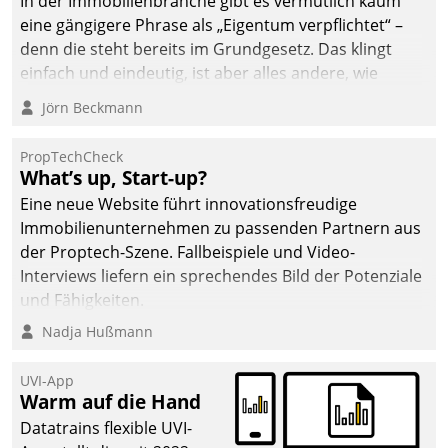
In der Immobilienbranche gibt es vermutlich kaum
eine gängigere Phrase als „Eigentum verpflichtet“ –
denn die steht bereits im Grundgesetz. Das klingt
einfach und eindeutig, ist aber alles andere, wie
Branchenbeschäftigte wissen. Denn mit der
Jörn Beckmann
Verantwortung folgen Verpflichtungen.
PropTechCheck
What’s up, Start-up?
Eine neue Website führt innovationsfreudige
Immobilienunternehmen zu passenden Partnern aus
der Proptech-Szene. Fallbeispiele und Video-
Interviews liefern ein sprechendes Bild der Potenziale
und Fähigkeiten.
Nadja Hußmann
UVI-App
Warm auf die Hand
Datatrains flexible UVI-