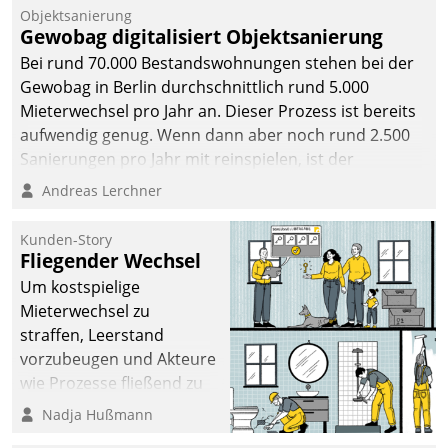
Objektsanierung
Gewobag digitalisiert Objektsanierung
Bei rund 70.000 Bestandswohnungen stehen bei der
Gewobag in Berlin durchschnittlich rund 5.000
Mieterwechsel pro Jahr an. Dieser Prozess ist bereits
aufwendig genug. Wenn dann aber noch rund 2.500
Sanierungen pro Jahr mit reinspielen, ist der
Betreuungs- und Organisationsaufwand immens. Im
Andreas Lerchner
Rahmen ihrer Digitalisierungsstrategie hat das
kommunale Wohnungsbauunternehmen daher
Kunden-Story
gemeinsam mit der Berliner Datatrain GmbH den
Fliegender Wechsel
Teilprozess der Objektsanierung digitalisiert.
Um kostspielige
Mieterwechsel zu
straffen, Leerstand
vorzubeugen und Akteure
wie Prozesse fließend zu
vernetzen, nutzt die
Nadja Hußmann
Berliner Gewobag seit