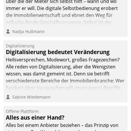
über die der Mieter sich selbst hilft – wann und wo
immer er will. Die digitale Selbstbedienung erobert
die Immobilienwirtschaft und ebnet den Weg für
selbstlaufende Geschäftsprozesse. Selbst ist der
Kunde und smart der Serviceanbieter.
Nadja Hußmann
Digitalisierung
Digitalisierung bedeutet Veränderung
Heilsversprechen, Modewort, großes Fragezeichen?
Alle reden von Digitalisierung, aber die Wenigsten
wissen, was damit gemeint ist. Denn sie betrifft
verschiedenste Bereiche der Immobilienbranche: Wer
fundiert über sie sprechen will, muss zuerst Begriffe
klären. Ein Aspekt ist die betriebliche Optimierung:
Sabine Wiedemann
Moderne Softwarelösungen ermöglichen große
Einsparungen durch optimierte und automatisierte
Offene Plattform
Prozesse. Doch man darf nicht zu viel erwarten: Allein
Alles aus einer Hand?
mit der Einführung einer neuen Software ist es nicht
Alles bei einem Anbieter beziehen – das Prinzip von
getan. Die Digitalisierung erfordert von Unternehmen