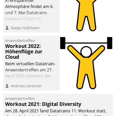
In entspannter
Atmosphäre findet am 6.
und 7. Mai Datatrains
Netzwerk-Event im
Kunden- und Partnerkreis
Nadja Hußmann
statt. Zentrale Frage: Wie
lassen sich
Anwendertreffen
Mammutprojekte
Workout 2022:
meistern und Workloads
Höhenflüge zur
Cloud
wuppen – bei zunehmend
anspruchsvollen
Beim virtuellen Datatrain-
Aufgaben und
Anwendertreffen am 27.
abnehmendem
April 2022 erhielten die
Nachwuchs?
Teilnehmerinnen und
Andreas Lerchner
Teilnehmer kurzweilige
Einblicke in innovative
Anwendertreffen
Cloud-Strategien und -
Workout 2021: Digital Diversity
Lösungen mit hohem
Am 28. April 2021 fand Datatrains 11. Workout statt,
Zukunftspotenzial.