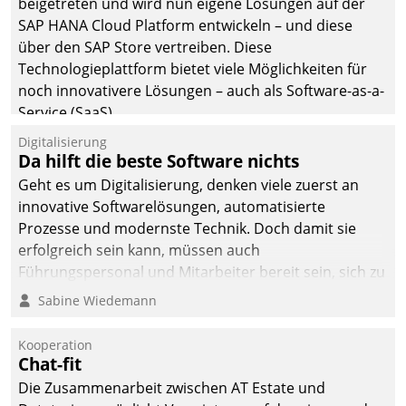
beigetreten und wird nun eigene Lösungen auf der
SAP HANA Cloud Platform entwickeln – und diese
über den SAP Store vertreiben. Diese
Technologieplattform bietet viele Möglichkeiten für
noch innovativere Lösungen – auch als Software-as-a-
Service (SaaS).
Digitalisierung
Da hilft die beste Software nichts
Geht es um Digitalisierung, denken viele zuerst an
innovative Softwarelösungen, automatisierte
Prozesse und modernste Technik. Doch damit sie
erfolgreich sein kann, müssen auch
Führungspersonal und Mitarbeiter bereit sein, sich zu
verändern und anzupassen, sonst werden sie an ihr
Sabine Wiedemann
scheitern.
Kooperation
Chat-fit
Die Zusammenarbeit zwischen AT Estate und