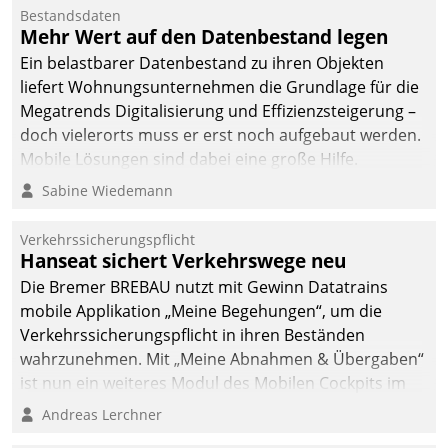
Mitarbeiter von
Bestandsdaten
Datatrain. Die meravis
Mehr Wert auf den Datenbestand legen
Wohnungsbau- und
Ein belastbarer Datenbestand zu ihren Objekten
Immobilien GmbH hat
liefert Wohnungsunternehmen die Grundlage für die
sich dabei für den Betrieb
Megatrends Digitalisierung und Effizienzsteigerung –
der Lösung über die SAP
doch vielerorts muss er erst noch aufgebaut werden.
Cloud Platform
Mobile Lösungen sind dabei eine große Hilfe.
entschieden - als erstes
Sabine Wiedemann
Unternehmen am
Wohnungsmarkt.
Verkehrssicherungspflicht
Hanseat sichert Verkehrswege neu
Die Bremer BREBAU nutzt mit Gewinn Datatrains
mobile Applikation „Meine Begehungen“, um die
Verkehrssicherungspflicht in ihren Beständen
wahrzunehmen. Mit „Meine Abnahmen & Übergaben“
ist nun ein weiteres Modul des Mobilen Cockpits im
Einsatz.
Andreas Lerchner