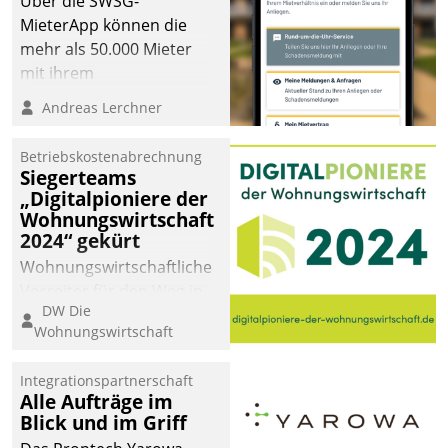
Über die SWSG-
MieterApp können die
mehr als 50.000 Mieter
mit ihrem
Wohnungsunternehmen
Andreas Lerchner
kommunizieren, auf dem
Laufenden bleiben, Daten
Betriebskostenabrechnung
einsehen und ändern
Siegerteams
oder
„Digitalpioniere der
Wohnungswirtschaft
Schadensmeldungen
2024“ gekürt
abgeben – rund um die
Uhr.
Wohnungswirtschaftliche
Vorreiter für den Weg in
DW Die
eine digitale Zukunft zu
Wohnungswirtschaft
finden, ist das Ziel des
Awards „Digitalpioniere
Integrationspartnerschaft
der
Alle Aufträge im
Wohnungswirtschaft“.
Blick und im Griff
Bewerben können sich