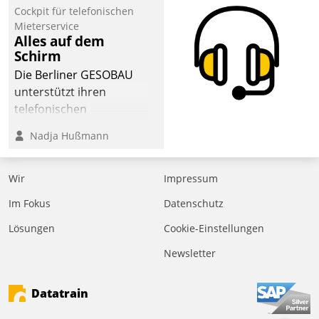
Cockpit für telefonischen
Mieterservice
Alles auf dem
Schirm
Die Berliner GESOBAU
unterstützt ihren
telefonischen
Mieterservice mit einem
Nadja Hußmann
digitalen Cockpit, das
situationsbezogen
passende Fragen und
Wir
Impressum
Schlagworte auswirft.
Im Fokus
Datenschutz
Eine intuitive
Dialogführung ermöglicht
Lösungen
Cookie-Einstellungen
dem externen
Newsletter
Serviceteam, Anrufe von
Mietenden zügiger und
Datatrain
effizienter zu bearbeiten.