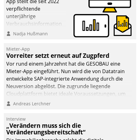
App stellt die seit 2022
verpflichtende
unterjährige
Verbrauchsinformation
schnell, zuverlässig und
Nadja Hußmann
leicht bekömmlich bereit:
Die monatlichen
Mieter-App
Mitteilungen zum
Vorreiter setzt erneut auf Zugpferd
Heizungs- und
Vor rund einem Jahrzehnt hat die GESOBAU eine
Wasserverbrauch gehen
Mieter-App eingeführt. Nun wird die von Datatrain
automatisiert, vollständig
entwickelte SAP-integrierte Anwendung durch die
und auf Wunsch über
Neuversion abgelöst. Die zugrunde liegende
mehrere zuvor
Cloudplattform bietet ideale Voraussetzungen, um
festgelegte
die Funktionalität der App zu erweitern und weitere
Andreas Lerchner
Kommunikationswege bei
innovative Apps, auch von Drittanbietern, in SAP zu
den Empfängern ein.
integrieren.
Interview
„Verändern muss sich die
Veränderungsbereitschaft“