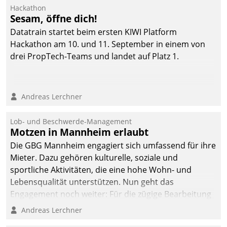
Ressort Kapitalanlage für
Hackathon
künftige Aufgaben und
Sesam, öffne dich!
Herausforderungen
Datatrain startet beim ersten KIWI Platform
gerüstet.
Hackathon am 10. und 11. September in einem von
drei PropTech-Teams und landet auf Platz 1.
Andreas Lerchner
Lob- und Beschwerde-Management
Motzen in Mannheim erlaubt
Die GBG Mannheim engagiert sich umfassend für ihre
Mieter. Dazu gehören kulturelle, soziale und
sportliche Aktivitäten, die eine hohe Wohn- und
Lebensqualität unterstützen. Nun geht das
Engagement noch weiter: Für die zügige Bearbeitung
von Beschwerden – oder Lob – richtet das
Andreas Lerchner
Unternehmen mit Datatrains Applikation fürs Lob-