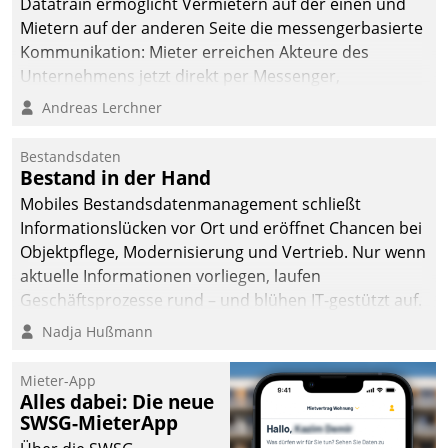
Datatrain ermöglicht Vermietern auf der einen und
Mietern auf der anderen Seite die messengerbasierte
Kommunikation: Mieter erreichen Akteure des
Unternehmens jetzt direkt per Messenger,
Mitarbeiter oder Dienstleister empfangen oder
Andreas Lerchner
versenden die Nachrichten via Cockpit.
Bestandsdaten
Bestand in der Hand
Mobiles Bestandsdatenmanagement schließt
Informationslücken vor Ort und eröffnet Chancen bei
Objektpflege, Modernisierung und Vertrieb. Nur wenn
aktuelle Informationen vorliegen, laufen
Geschäftsprozesse rund – und blühen IT-gestützt auf.
Nadja Hußmann
Mieter-App
Alles dabei: Die neue
SWSG-MieterApp