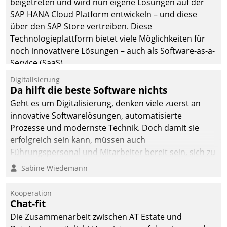
beigetreten und wird nun eigene Lösungen auf der
SAP HANA Cloud Platform entwickeln – und diese
über den SAP Store vertreiben. Diese
Technologieplattform bietet viele Möglichkeiten für
noch innovativere Lösungen – auch als Software-as-a-
Service (SaaS).
Digitalisierung
Da hilft die beste Software nichts
Geht es um Digitalisierung, denken viele zuerst an
innovative Softwarelösungen, automatisierte
Prozesse und modernste Technik. Doch damit sie
erfolgreich sein kann, müssen auch
Führungspersonal und Mitarbeiter bereit sein, sich zu
verändern und anzupassen, sonst werden sie an ihr
Sabine Wiedemann
scheitern.
Kooperation
Chat-fit
Die Zusammenarbeit zwischen AT Estate und