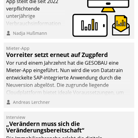
App stellt die seit 2022
verpflichtende
unterjährige
Verbrauchsinformation
schnell, zuverlässig und
Nadja Hußmann
leicht bekömmlich bereit:
Die monatlichen
Mieter-App
Mitteilungen zum
Vorreiter setzt erneut auf Zugpferd
Heizungs- und
Vor rund einem Jahrzehnt hat die GESOBAU eine
Wasserverbrauch gehen
Mieter-App eingeführt. Nun wird die von Datatrain
automatisiert, vollständig
entwickelte SAP-integrierte Anwendung durch die
und auf Wunsch über
Neuversion abgelöst. Die zugrunde liegende
mehrere zuvor
Cloudplattform bietet ideale Voraussetzungen, um
festgelegte
die Funktionalität der App zu erweitern und weitere
Andreas Lerchner
Kommunikationswege bei
innovative Apps, auch von Drittanbietern, in SAP zu
den Empfängern ein.
integrieren.
Interview
„Verändern muss sich die
Veränderungsbereitschaft“