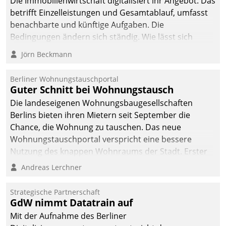
Die Immobilienwirtschaft digitalisiert ihr Angebot. Das
betrifft Einzelleistungen und Gesamtablauf, umfasst
benachbarte und künftige Aufgaben. Die
Bedingungen ändern sich ständig. Wie lässt sich
technisch die Kontrolle wahren und zugleich Freiraum
Jörn Beckmann
fürs Wachsen öffnen?
Berliner Wohnungstauschportal
Guter Schnitt bei Wohnungstausch
Die landeseigenen Wohnungsbaugesellschaften
Berlins bieten ihren Mietern seit September die
Chance, die Wohnung zu tauschen. Das neue
Wohnungstauschportal verspricht eine bessere
Nutzung des knappen Wohnraums der Stadt. Erster
Anwendungsfall für Datatrains Lösung API-Hub mit
Andreas Lerchner
Schnittstellen zu den ERP-Systemen der
Unternehmen.
Strategische Partnerschaft
GdW nimmt Datatrain auf
Mit der Aufnahme des Berliner