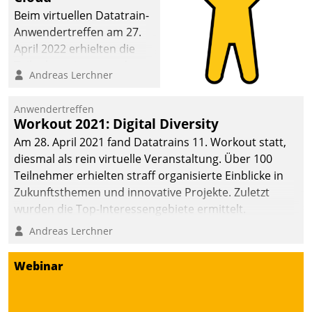
Beim virtuellen Datatrain-
Anwendertreffen am 27.
April 2022 erhielten die
Teilnehmerinnen und
Andreas Lerchner
Teilnehmer kurzweilige
Einblicke in innovative
Anwendertreffen
Cloud-Strategien und -
Workout 2021: Digital Diversity
Lösungen mit hohem
Am 28. April 2021 fand Datatrains 11. Workout statt,
Zukunftspotenzial.
diesmal als rein virtuelle Veranstaltung. Über 100
Teilnehmer erhielten straff organisierte Einblicke in
Zukunftsthemen und innovative Projekte. Zuletzt
wurden die Top-Interessengebiete ermittelt.
Andreas Lerchner
Webinar