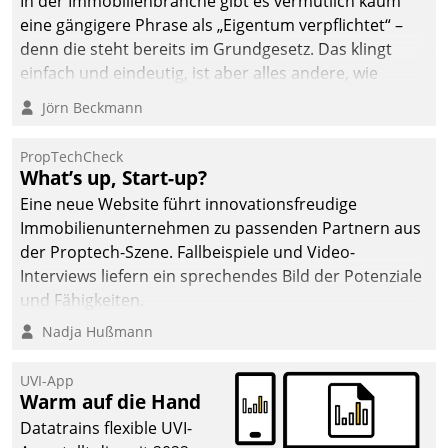
In der Immobilienbranche gibt es vermutlich kaum
eine gängigere Phrase als „Eigentum verpflichtet“ –
denn die steht bereits im Grundgesetz. Das klingt
einfach und eindeutig, ist aber alles andere, wie
Branchenbeschäftigte wissen. Denn mit der
Jörn Beckmann
Verantwortung folgen Verpflichtungen.
PropTechCheck
What’s up, Start-up?
Eine neue Website führt innovationsfreudige
Immobilienunternehmen zu passenden Partnern aus
der Proptech-Szene. Fallbeispiele und Video-
Interviews liefern ein sprechendes Bild der Potenziale
und Fähigkeiten.
Nadja Hußmann
UVI-App
Warm auf die Hand
Datatrains flexible UVI-