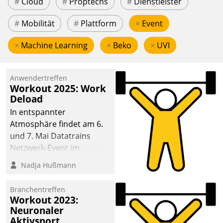
#
Cloud
#
Proptechs
#
Dienstleister
#
Mobilität
#
Plattform
×
Event
×
Machine Learning
×
Beko
×
UVI
Anwendertreffen
Workout 2025: Work
Deload
In entspannter
Atmosphäre findet am 6.
und 7. Mai Datatrains
Netzwerk-Event im
Kunden- und Partnerkreis
Nadja Hußmann
statt. Zentrale Frage: Wie
lassen sich
Branchentreffen
Mammutprojekte
Workout 2023:
meistern und Workloads
Neuronaler
Aktivsport
wuppen – bei zunehmend