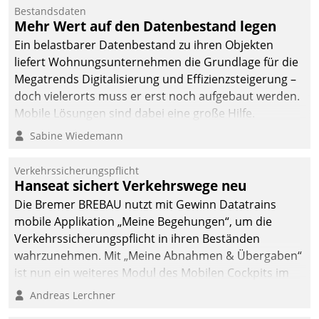
Mitarbeiter von
Bestandsdaten
Datatrain. Die meravis
Mehr Wert auf den Datenbestand legen
Wohnungsbau- und
Ein belastbarer Datenbestand zu ihren Objekten
Immobilien GmbH hat
liefert Wohnungsunternehmen die Grundlage für die
sich dabei für den Betrieb
Megatrends Digitalisierung und Effizienzsteigerung –
der Lösung über die SAP
doch vielerorts muss er erst noch aufgebaut werden.
Cloud Platform
Mobile Lösungen sind dabei eine große Hilfe.
entschieden - als erstes
Sabine Wiedemann
Unternehmen am
Wohnungsmarkt.
Verkehrssicherungspflicht
Hanseat sichert Verkehrswege neu
Die Bremer BREBAU nutzt mit Gewinn Datatrains
mobile Applikation „Meine Begehungen“, um die
Verkehrssicherungspflicht in ihren Beständen
wahrzunehmen. Mit „Meine Abnahmen & Übergaben“
ist nun ein weiteres Modul des Mobilen Cockpits im
Einsatz.
Andreas Lerchner