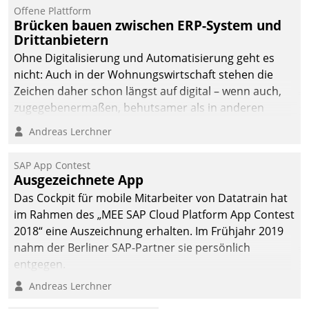
Jahresbeginn eine
Offene Plattform
Überblick, Einsicht und
Brücken bauen zwischen ERP-System und
Drittanbietern
Eingriff bietende Lösung.
Zur Entwicklung setzte
Ohne Digitalisierung und Automatisierung geht es
man auf
nicht: Auch in der Wohnungswirtschaft stehen die
Cloudtechnologie,
Zeichen daher schon längst auf digital – wenn auch,
bewährte und Startup-
zugegebenermaßen, behutsamer als in anderen
Partner sowie erstmals
Branchen.
Andreas Lerchner
agile Projektmethoden.
SAP App Contest
Ausgezeichnete App
Das Cockpit für mobile Mitarbeiter von Datatrain hat
im Rahmen des „MEE SAP Cloud Platform App Contest
2018“ eine Auszeichnung erhalten. Im Frühjahr 2019
nahm der Berliner SAP-Partner sie persönlich
entgegen.
Andreas Lerchner