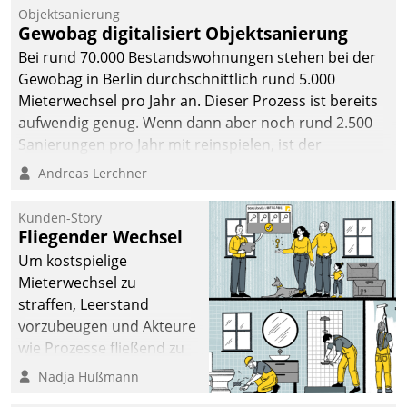
Objektsanierung
Gewobag digitalisiert Objektsanierung
Bei rund 70.000 Bestandswohnungen stehen bei der
Gewobag in Berlin durchschnittlich rund 5.000
Mieterwechsel pro Jahr an. Dieser Prozess ist bereits
aufwendig genug. Wenn dann aber noch rund 2.500
Sanierungen pro Jahr mit reinspielen, ist der
Betreuungs- und Organisationsaufwand immens. Im
Andreas Lerchner
Rahmen ihrer Digitalisierungsstrategie hat das
kommunale Wohnungsbauunternehmen daher
Kunden-Story
gemeinsam mit der Berliner Datatrain GmbH den
Fliegender Wechsel
Teilprozess der Objektsanierung digitalisiert.
Um kostspielige
Mieterwechsel zu
straffen, Leerstand
vorzubeugen und Akteure
wie Prozesse fließend zu
vernetzen, nutzt die
Nadja Hußmann
Berliner Gewobag seit