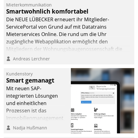
von AktivBo und
Mieterkommunikation
Datatrain ermöglicht
Smartwohnlich komfortabel
automatisiert ausgelöste,
Die NEUE LÜBECKER erneuert ihr Mitglieder-
zielgerichtete
ServicePortal von Grund auf mit Datatrains
Mieterbefragungen – eine
Mieterservices Online. Die rund um die Uhr
starke Grundlage für
zugängliche Webapplikation ermöglicht den
intelligente,
Mitgliedern der Wohnungs­bau­genossenschaft die
datengestützte
Kontaktaufnahme per Smartphone, Tablet oder PC.
Andreas Lerchner
Entscheidungen.
Kundenstory
Smart gemanagt
Mit neuen SAP-
integrierten Lösungen
und einheitlichen
Prozessen ist das
Immobilienmanagement
der Bayerischen
Nadja Hußmann
Versorgungskammer im