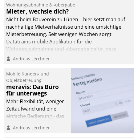
und Beschwerde-Management einen eigenen Kanal
Wohnungsabnahme & -übergabe
ein.
Mieter, wechsle dich?
Nicht beim Bauverein zu Lünen – hier setzt man auf
nachhaltige Mietverhältnisse und eine umsichtige
Mieterbetreuung. Seit wenigen Wochen sorgt
Datatrains mobile Applikation für die
Wohnungsabnahme und -übergabe dafür, dass
Mieter wohlgeordnet kommen und, so es sein muss,
Andreas Lerchner
gehen können.
Mobile Kunden- und
Objektbetreuung
meravis: Das Büro
für unterwegs
Mehr Flexibilität, weniger
Zeitaufwand und eine
einfache Bedienung - das
verspricht das aktuelle
Andreas Lerchner
Cockpit für mobile