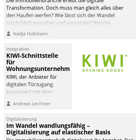
Die Immobilienbranche erlebt die digitale
Transformation. Doch muss man gleich alles über
den Haufen werfen? Wie lässt sich der Wandel
tatsächlich gestalten und umsetzen? Welche
Argumente zählen wirklich?
Nadja Hußmann
Integration
KIWI-Schnittstelle
für
Wohnungsunternehmen
KIWI, der Anbieter für
digitalen Türzugang,
kooperiert mit dem
Beratungs- und
Andreas Lerchner
Softwareentwicklungshaus
Datatrain.
Digitalisierung
Im Wandel wandlungsfähig –
Digitalisierung auf elastischer Basis