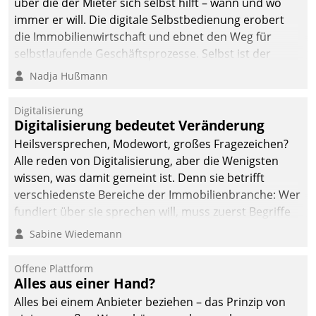
über die der Mieter sich selbst hilft – wann und wo
immer er will. Die digitale Selbstbedienung erobert
die Immobilienwirtschaft und ebnet den Weg für
selbstlaufende Geschäftsprozesse. Selbst ist der
Kunde und smart der Serviceanbieter.
Nadja Hußmann
Digitalisierung
Digitalisierung bedeutet Veränderung
Heilsversprechen, Modewort, großes Fragezeichen?
Alle reden von Digitalisierung, aber die Wenigsten
wissen, was damit gemeint ist. Denn sie betrifft
verschiedenste Bereiche der Immobilienbranche: Wer
fundiert über sie sprechen will, muss zuerst Begriffe
klären. Ein Aspekt ist die betriebliche Optimierung:
Sabine Wiedemann
Moderne Softwarelösungen ermöglichen große
Einsparungen durch optimierte und automatisierte
Offene Plattform
Prozesse. Doch man darf nicht zu viel erwarten: Allein
Alles aus einer Hand?
mit der Einführung einer neuen Software ist es nicht
Alles bei einem Anbieter beziehen – das Prinzip von
getan. Die Digitalisierung erfordert von Unternehmen