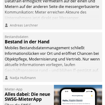
Datatrain ermöglicht Vermietern auf der einen und
Mietern auf der anderen Seite die messengerbasierte
Kommunikation: Mieter erreichen Akteure des
Unternehmens jetzt direkt per Messenger,
Mitarbeiter oder Dienstleister empfangen oder
Andreas Lerchner
versenden die Nachrichten via Cockpit.
Bestandsdaten
Bestand in der Hand
Mobiles Bestandsdatenmanagement schließt
Informationslücken vor Ort und eröffnet Chancen bei
Objektpflege, Modernisierung und Vertrieb. Nur wenn
aktuelle Informationen vorliegen, laufen
Geschäftsprozesse rund – und blühen IT-gestützt auf.
Nadja Hußmann
Mieter-App
Alles dabei: Die neue
SWSG-MieterApp