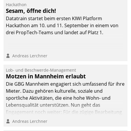
Ressort Kapitalanlage für
Hackathon
künftige Aufgaben und
Sesam, öffne dich!
Herausforderungen
Datatrain startet beim ersten KIWI Platform
gerüstet.
Hackathon am 10. und 11. September in einem von
drei PropTech-Teams und landet auf Platz 1.
Andreas Lerchner
Lob- und Beschwerde-Management
Motzen in Mannheim erlaubt
Die GBG Mannheim engagiert sich umfassend für ihre
Mieter. Dazu gehören kulturelle, soziale und
sportliche Aktivitäten, die eine hohe Wohn- und
Lebensqualität unterstützen. Nun geht das
Engagement noch weiter: Für die zügige Bearbeitung
von Beschwerden – oder Lob – richtet das
Andreas Lerchner
Unternehmen mit Datatrains Applikation fürs Lob-