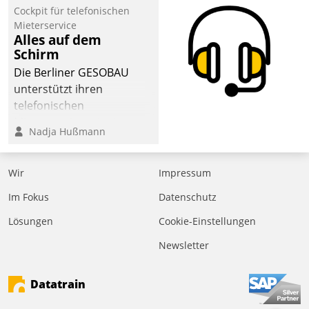
Cockpit für telefonischen
Mieterservice
Alles auf dem
Schirm
Die Berliner GESOBAU
unterstützt ihren
telefonischen
Mieterservice mit einem
Nadja Hußmann
digitalen Cockpit, das
situationsbezogen
passende Fragen und
Wir
Impressum
Schlagworte auswirft.
Im Fokus
Datenschutz
Eine intuitive
Dialogführung ermöglicht
Lösungen
Cookie-Einstellungen
dem externen
Newsletter
Serviceteam, Anrufe von
Mietenden zügiger und
Datatrain
effizienter zu bearbeiten.