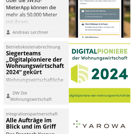
Über die SWSG-
MieterApp können die
mehr als 50.000 Mieter
mit ihrem
Wohnungsunternehmen
Andreas Lerchner
kommunizieren, auf dem
Laufenden bleiben, Daten
Betriebskostenabrechnung
einsehen und ändern
Siegerteams
oder
„Digitalpioniere der
Wohnungswirtschaft
Schadensmeldungen
2024“ gekürt
abgeben – rund um die
Uhr.
Wohnungswirtschaftliche
Vorreiter für den Weg in
DW Die
eine digitale Zukunft zu
Wohnungswirtschaft
finden, ist das Ziel des
Awards „Digitalpioniere
Integrationspartnerschaft
der
Alle Aufträge im
Wohnungswirtschaft“.
Blick und im Griff
Bewerben können sich