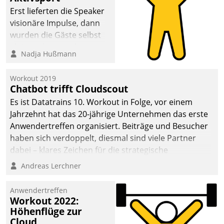
anspruchsvollen
Erst lieferten die Speaker
Aufgaben und
visionäre Impulse, dann
abnehmendem
wurden die Gäste selbst
Nachwuchs?
aktiv und sammelten
Nadja Hußmann
methodisch
Vernetzungsideen fürs
Workout 2019
Quartier. Dazwischen
Chatbot trifft Cloudscout
zeigte Datatrain, was es
Es ist Datatrains 10. Workout in Folge, vor einem
Neues zu bieten hat.
Jahrzehnt hat das 20-jährige Unternehmen das erste
Anwendertreffen organisiert. Beiträge und Besucher
haben sich verdoppelt, diesmal sind viele Partner
dabei – klares Zeichen für die strategische
Fokussierung auf den Kunden.
Andreas Lerchner
Anwendertreffen
Workout 2022:
Höhenflüge zur
Cloud