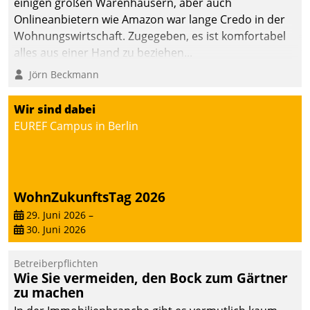
einigen großen Warenhäusern, aber auch
die Bereitschaft, sich zu überprüfen, zu hinterfragen
Onlineanbietern wie Amazon war lange Credo in der
und zu verändern.
Wohnungswirtschaft. Zugegeben, es ist komfortabel
alles aus einer Hand zu beziehen...
Jörn Beckmann
Wir sind dabei
EUREF Campus in Berlin
WohnZukunftsTag 2026
29. Juni 2026
–
30. Juni 2026
Betreiberpflichten
Wie Sie vermeiden, den Bock zum Gärtner
zu machen