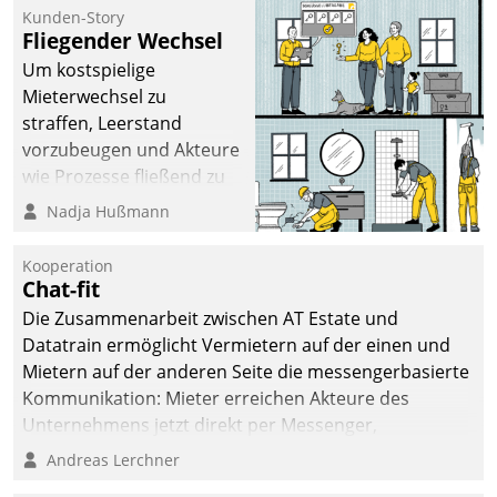
kommunale Wohnungsbauunternehmen daher
Kunden-Story
gemeinsam mit der Berliner Datatrain GmbH den
Fliegender Wechsel
Teilprozess der Objektsanierung digitalisiert.
Um kostspielige
Mieterwechsel zu
straffen, Leerstand
vorzubeugen und Akteure
wie Prozesse fließend zu
vernetzen, nutzt die
Nadja Hußmann
Berliner Gewobag seit
Jahresbeginn eine
Kooperation
Überblick, Einsicht und
Chat-fit
Eingriff bietende Lösung.
Die Zusammenarbeit zwischen AT Estate und
Zur Entwicklung setzte
Datatrain ermöglicht Vermietern auf der einen und
man auf
Mietern auf der anderen Seite die messengerbasierte
Cloudtechnologie,
Kommunikation: Mieter erreichen Akteure des
bewährte und Startup-
Unternehmens jetzt direkt per Messenger,
Partner sowie erstmals
Mitarbeiter oder Dienstleister empfangen oder
Andreas Lerchner
agile Projektmethoden.
versenden die Nachrichten via Cockpit.