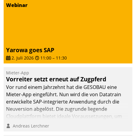
von AktivBo und
Webinar
Datatrain ermöglicht
automatisiert ausgelöste,
zielgerichtete
Mieterbefragungen – eine
starke Grundlage für
intelligente,
Yarowa goes SAP
datengestützte
2. Juli 2026
11:00
–
11:30
Entscheidungen.
Mieter-App
Vorreiter setzt erneut auf Zugpferd
Vor rund einem Jahrzehnt hat die GESOBAU eine
Mieter-App eingeführt. Nun wird die von Datatrain
entwickelte SAP-integrierte Anwendung durch die
Neuversion abgelöst. Die zugrunde liegende
Cloudplattform bietet ideale Voraussetzungen, um
die Funktionalität der App zu erweitern und weitere
Andreas Lerchner
innovative Apps, auch von Drittanbietern, in SAP zu