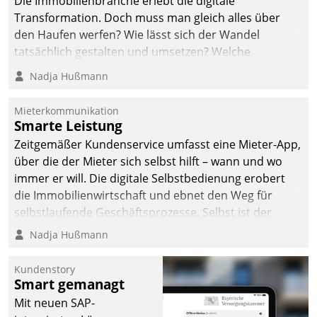
Die Immobilienbranche erlebt die digitale
automatisiert, vollständig
Transformation. Doch muss man gleich alles über
und auf Wunsch über
den Haufen werfen? Wie lässt sich der Wandel
mehrere zuvor
tatsächlich gestalten und umsetzen? Welche
festgelegte
Argumente zählen wirklich?
Nadja Hußmann
Kommunikationswege bei
den Empfängern ein.
Mieterkommunikation
Smarte Leistung
Zeitgemäßer Kundenservice umfasst eine Mieter-App,
über die der Mieter sich selbst hilft – wann und wo
immer er will. Die digitale Selbstbedienung erobert
die Immobilienwirtschaft und ebnet den Weg für
selbstlaufende Geschäftsprozesse. Selbst ist der
Kunde und smart der Serviceanbieter.
Nadja Hußmann
Kundenstory
Smart gemanagt
Mit neuen SAP-