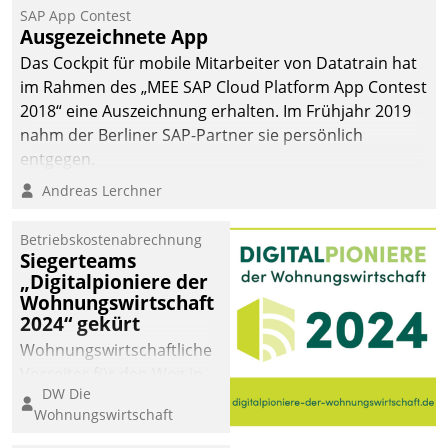
SAP App Contest
Ausgezeichnete App
Das Cockpit für mobile Mitarbeiter von Datatrain hat
im Rahmen des „MEE SAP Cloud Platform App Contest
2018“ eine Auszeichnung erhalten. Im Frühjahr 2019
nahm der Berliner SAP-Partner sie persönlich
entgegen.
Andreas Lerchner
Betriebskostenabrechnung
Siegerteams
„Digitalpioniere der
Wohnungswirtschaft
2024“ gekürt
Wohnungswirtschaftliche
Vorreiter für den Weg in
DW Die
eine digitale Zukunft zu
Wohnungswirtschaft
finden, ist das Ziel des
Awards „Digitalpioniere