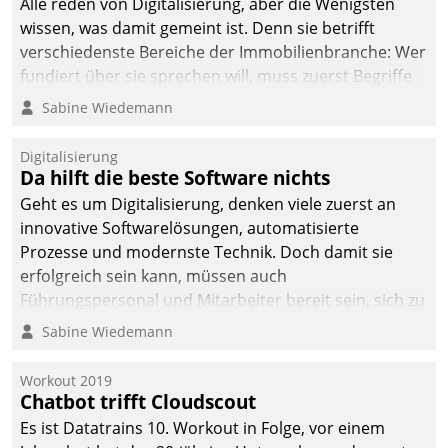
Alle reden von Digitalisierung, aber die Wenigsten
wissen, was damit gemeint ist. Denn sie betrifft
verschiedenste Bereiche der Immobilienbranche: Wer
fundiert über sie sprechen will, muss zuerst Begriffe
klären. Ein Aspekt ist die betriebliche Optimierung:
Sabine Wiedemann
Moderne Softwarelösungen ermöglichen große
Einsparungen durch optimierte und automatisierte
Digitalisierung
Prozesse. Doch man darf nicht zu viel erwarten: Allein
Da hilft die beste Software nichts
mit der Einführung einer neuen Software ist es nicht
Geht es um Digitalisierung, denken viele zuerst an
getan. Die Digitalisierung erfordert von Unternehmen
innovative Softwarelösungen, automatisierte
die Bereitschaft, sich zu überprüfen, zu hinterfragen
Prozesse und modernste Technik. Doch damit sie
und zu verändern.
erfolgreich sein kann, müssen auch
Führungspersonal und Mitarbeiter bereit sein, sich zu
verändern und anzupassen, sonst werden sie an ihr
Sabine Wiedemann
scheitern.
Workout 2019
Chatbot trifft Cloudscout
Es ist Datatrains 10. Workout in Folge, vor einem