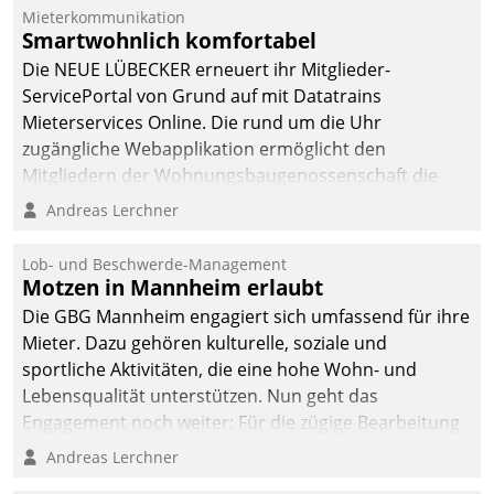
integrieren.
Mieterkommunikation
Smartwohnlich komfortabel
Die NEUE LÜBECKER erneuert ihr Mitglieder-
ServicePortal von Grund auf mit Datatrains
Mieterservices Online. Die rund um die Uhr
zugängliche Webapplikation ermöglicht den
Mitgliedern der Wohnungs­bau­genossenschaft die
Kontaktaufnahme per Smartphone, Tablet oder PC.
Andreas Lerchner
Lob- und Beschwerde-Management
Motzen in Mannheim erlaubt
Die GBG Mannheim engagiert sich umfassend für ihre
Mieter. Dazu gehören kulturelle, soziale und
sportliche Aktivitäten, die eine hohe Wohn- und
Lebensqualität unterstützen. Nun geht das
Engagement noch weiter: Für die zügige Bearbeitung
von Beschwerden – oder Lob – richtet das
Andreas Lerchner
Unternehmen mit Datatrains Applikation fürs Lob-