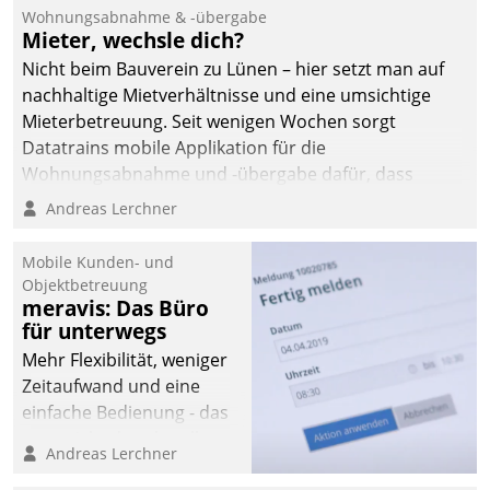
und Beschwerde-Management einen eigenen Kanal
Wohnungsabnahme & -übergabe
ein.
Mieter, wechsle dich?
Nicht beim Bauverein zu Lünen – hier setzt man auf
nachhaltige Mietverhältnisse und eine umsichtige
Mieterbetreuung. Seit wenigen Wochen sorgt
Datatrains mobile Applikation für die
Wohnungsabnahme und -übergabe dafür, dass
Mieter wohlgeordnet kommen und, so es sein muss,
Andreas Lerchner
gehen können.
Mobile Kunden- und
Objektbetreuung
meravis: Das Büro
für unterwegs
Mehr Flexibilität, weniger
Zeitaufwand und eine
einfache Bedienung - das
verspricht das aktuelle
Andreas Lerchner
Cockpit für mobile