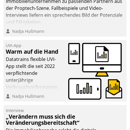
Immobilienunternehmen zu passenden Partnern aus
der Proptech-Szene. Fallbeispiele und Video-
Interviews liefern ein sprechendes Bild der Potenziale
und Fähigkeiten.
Nadja Hußmann
UVI-App
Warm auf die Hand
Datatrains flexible UVI-
App stellt die seit 2022
verpflichtende
unterjährige
Verbrauchsinformation
schnell, zuverlässig und
Nadja Hußmann
leicht bekömmlich bereit:
Die monatlichen
Interview
Mitteilungen zum
„Verändern muss sich die
Veränderungsbereitschaft“
Heizungs- und
Wasserverbrauch gehen