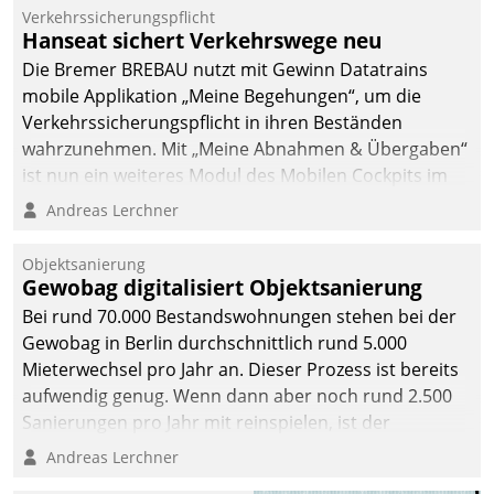
Mitarbeiter von
Verkehrssicherungspflicht
Datatrain. Die meravis
Hanseat sichert Verkehrswege neu
Wohnungsbau- und
Die Bremer BREBAU nutzt mit Gewinn Datatrains
Immobilien GmbH hat
mobile Applikation „Meine Begehungen“, um die
sich dabei für den Betrieb
Verkehrssicherungspflicht in ihren Beständen
der Lösung über die SAP
wahrzunehmen. Mit „Meine Abnahmen & Übergaben“
Cloud Platform
ist nun ein weiteres Modul des Mobilen Cockpits im
entschieden - als erstes
Einsatz.
Andreas Lerchner
Unternehmen am
Wohnungsmarkt.
Objektsanierung
Gewobag digitalisiert Objektsanierung
Bei rund 70.000 Bestandswohnungen stehen bei der
Gewobag in Berlin durchschnittlich rund 5.000
Mieterwechsel pro Jahr an. Dieser Prozess ist bereits
aufwendig genug. Wenn dann aber noch rund 2.500
Sanierungen pro Jahr mit reinspielen, ist der
Betreuungs- und Organisationsaufwand immens. Im
Andreas Lerchner
Rahmen ihrer Digitalisierungsstrategie hat das