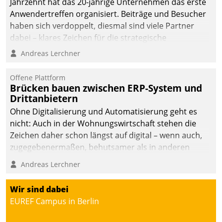
Jahrzehnt hat das 20-jährige Unternehmen das erste
Anwendertreffen organisiert. Beiträge und Besucher
haben sich verdoppelt, diesmal sind viele Partner
dabei – klares Zeichen für die strategische
Fokussierung auf den Kunden.
Andreas Lerchner
Offene Plattform
Brücken bauen zwischen ERP-System und
Drittanbietern
Ohne Digitalisierung und Automatisierung geht es
nicht: Auch in der Wohnungswirtschaft stehen die
Zeichen daher schon längst auf digital – wenn auch,
zugegebenermaßen, behutsamer als in anderen
Branchen.
Andreas Lerchner
Wir sind dabei
EUREF Campus in Berlin