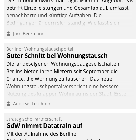
Die Immobilienwirtschaft digitalisiert ihr Angebot. Das
betrifft Einzelleistungen und Gesamtablauf, umfasst
benachbarte und künftige Aufgaben. Die
Bedingungen ändern sich ständig. Wie lässt sich
technisch die Kontrolle wahren und zugleich Freiraum
Jörn Beckmann
fürs Wachsen öffnen?
Berliner Wohnungstauschportal
Guter Schnitt bei Wohnungstausch
Die landeseigenen Wohnungsbaugesellschaften
Berlins bieten ihren Mietern seit September die
Chance, die Wohnung zu tauschen. Das neue
Wohnungstauschportal verspricht eine bessere
Nutzung des knappen Wohnraums der Stadt. Erster
Anwendungsfall für Datatrains Lösung API-Hub mit
Andreas Lerchner
Schnittstellen zu den ERP-Systemen der
Unternehmen.
Strategische Partnerschaft
GdW nimmt Datatrain auf
Mit der Aufnahme des Berliner