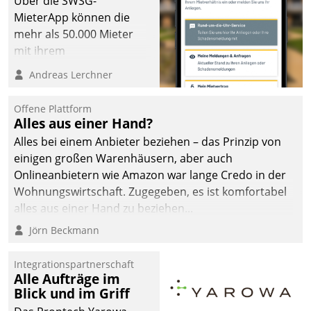
Über die SWSG-
MieterApp können die
mehr als 50.000 Mieter
mit ihrem
Wohnungsunternehmen
Andreas Lerchner
kommunizieren, auf dem
Laufenden bleiben, Daten
Offene Plattform
einsehen und ändern
Alles aus einer Hand?
oder
Alles bei einem Anbieter beziehen – das Prinzip von
Schadensmeldungen
einigen großen Warenhäusern, aber auch
abgeben – rund um die
Onlineanbietern wie Amazon war lange Credo in der
Uhr.
Wohnungswirtschaft. Zugegeben, es ist komfortabel
alles aus einer Hand zu beziehen...
Jörn Beckmann
Integrationspartnerschaft
Alle Aufträge im
Blick und im Griff