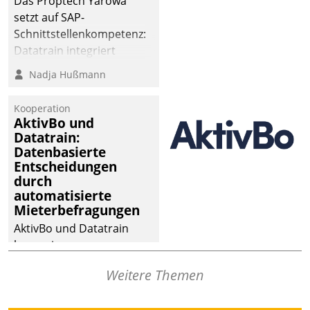
Das Proptech Yarowa
setzt auf SAP-
Schnittstellenkompetenz:
Datatrain integriert
Yarowas Portal zur
Nadja Hußmann
Vergabe und Verwaltung
von Aufträgen der
Kooperation
operativen
AktivBo und
Instandhaltung in die
Datatrain:
Datenbasierte
SAP-Systemlandschaft
Entscheidungen
deutscher
durch
Wohnungsunternehmen
automatisierte
– und beschleunigt damit
Mieterbefragungen
den Weg vom
AktivBo und Datatrain
Mieteranliegen zum
kooperieren –
Dienstleisterauftrag.
Immobilienunternehmen
Weitere Themen
profitieren: Die nahtlose
Integration der Lösungen