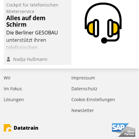
Cockpit für telefonischen
der
Mieterservice
Wohnungswirtschaft“.
Alles auf dem
Bewerben können sich
Schirm
dafür ein Team
Die Berliner GESOBAU
bestehend aus
unterstützt ihren
Wohnungsunternehmen
telefonischen
und PropTech.
Mieterservice mit einem
Nadja Hußmann
digitalen Cockpit, das
situationsbezogen
passende Fragen und
Wir
Impressum
Schlagworte auswirft.
Im Fokus
Datenschutz
Eine intuitive
Dialogführung ermöglicht
Lösungen
Cookie-Einstellungen
dem externen
Newsletter
Serviceteam, Anrufe von
Mietenden zügiger und
Datatrain
effizienter zu bearbeiten.