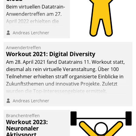
anspruchsvollen
Beim virtuellen Datatrain-
Aufgaben und
Anwendertreffen am 27.
abnehmendem
April 2022 erhielten die
Nachwuchs?
Teilnehmerinnen und
Andreas Lerchner
Teilnehmer kurzweilige
Einblicke in innovative
Anwendertreffen
Cloud-Strategien und -
Workout 2021: Digital Diversity
Lösungen mit hohem
Am 28. April 2021 fand Datatrains 11. Workout statt,
Zukunftspotenzial.
diesmal als rein virtuelle Veranstaltung. Über 100
Teilnehmer erhielten straff organisierte Einblicke in
Zukunftsthemen und innovative Projekte. Zuletzt
wurden die Top-Interessengebiete ermittelt.
Andreas Lerchner
Branchentreffen
Workout 2023:
Neuronaler
Aktivsport