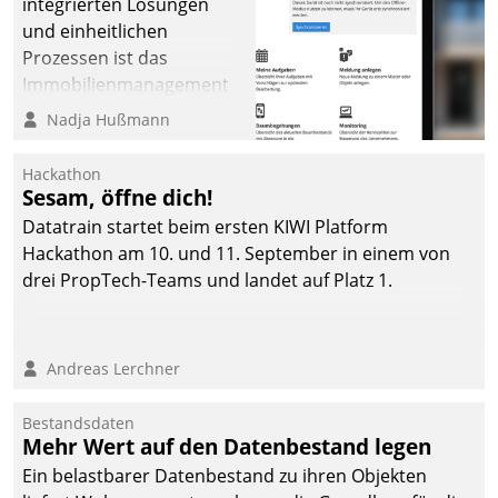
integrierten Lösungen
und einheitlichen
Prozessen ist das
Immobilienmanagement
der Bayerischen
Nadja Hußmann
Versorgungskammer im
Ressort Kapitalanlage für
Hackathon
künftige Aufgaben und
Sesam, öffne dich!
Herausforderungen
Datatrain startet beim ersten KIWI Platform
gerüstet.
Hackathon am 10. und 11. September in einem von
drei PropTech-Teams und landet auf Platz 1.
Andreas Lerchner
Bestandsdaten
Mehr Wert auf den Datenbestand legen
Ein belastbarer Datenbestand zu ihren Objekten