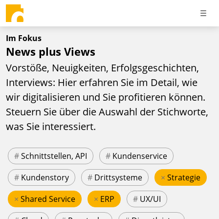
Im Fokus
News plus Views
Vorstöße, Neuigkeiten, Erfolgsgeschichten,
Interviews: Hier erfahren Sie im Detail, wie
wir digitalisieren und Sie profitieren können.
Steuern Sie über die Auswahl der Stichworte,
was Sie interessiert.
#
Schnittstellen, API
#
Kundenservice
#
Kundenstory
#
Drittsysteme
×
Strategie
×
Shared Service
×
ERP
#
UX/UI