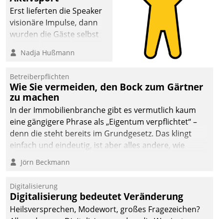
Erst lieferten die Speaker
visionäre Impulse, dann
wurden die Gäste selbst
aktiv und sammelten
Nadja Hußmann
methodisch
Vernetzungsideen fürs
Betreiberpflichten
Quartier. Dazwischen
Wie Sie vermeiden, den Bock zum Gärtner
zeigte Datatrain, was es
zu machen
Neues zu bieten hat.
In der Immobilienbranche gibt es vermutlich kaum
eine gängigere Phrase als „Eigentum verpflichtet“ –
denn die steht bereits im Grundgesetz. Das klingt
einfach und eindeutig, ist aber alles andere, wie
Branchenbeschäftigte wissen. Denn mit der
Jörn Beckmann
Verantwortung folgen Verpflichtungen.
Digitalisierung
Digitalisierung bedeutet Veränderung
Heilsversprechen, Modewort, großes Fragezeichen?