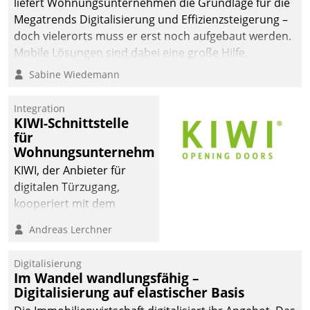
liefert Wohnungsunternehmen die Grundlage für die
Megatrends Digitalisierung und Effizienzsteigerung –
doch vielerorts muss er erst noch aufgebaut werden.
Mobile Lösungen sind dabei eine große Hilfe.
Sabine Wiedemann
Integration
KIWI-Schnittstelle
für
Wohnungsunternehmen
KIWI, der Anbieter für
digitalen Türzugang,
kooperiert mit dem
Beratungs- und
Andreas Lerchner
Softwareentwicklungshaus
Datatrain.
Digitalisierung
Im Wandel wandlungsfähig –
Digitalisierung auf elastischer Basis