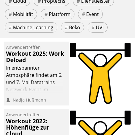
#
Cloud
#
Proptechs
#
Dienstleister
#
Mobilität
#
Plattform
#
Event
#
Machine Learning
#
Beko
#
UVI
Anwendertreffen
Workout 2025: Work
Deload
In entspannter
Atmosphäre findet am 6.
und 7. Mai Datatrains
Netzwerk-Event im
Kunden- und Partnerkreis
Nadja Hußmann
statt. Zentrale Frage: Wie
lassen sich
Anwendertreffen
Mammutprojekte
Workout 2022:
meistern und Workloads
Höhenflüge zur
Cloud
wuppen – bei zunehmend