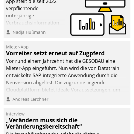
App stellt die seit 2022
verpflichtende
unterjährige
Verbrauchsinformation
schnell, zuverlässig und
Nadja Hußmann
leicht bekömmlich bereit:
Die monatlichen
Mieter-App
Mitteilungen zum
Vorreiter setzt erneut auf Zugpferd
Heizungs- und
Vor rund einem Jahrzehnt hat die GESOBAU eine
Wasserverbrauch gehen
Mieter-App eingeführt. Nun wird die von Datatrain
automatisiert, vollständig
entwickelte SAP-integrierte Anwendung durch die
und auf Wunsch über
Neuversion abgelöst. Die zugrunde liegende
mehrere zuvor
Cloudplattform bietet ideale Voraussetzungen, um
festgelegte
die Funktionalität der App zu erweitern und weitere
Andreas Lerchner
Kommunikationswege bei
innovative Apps, auch von Drittanbietern, in SAP zu
den Empfängern ein.
integrieren.
Interview
„Verändern muss sich die
Veränderungsbereitschaft“