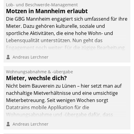
Lob- und Beschwerde-Management
Motzen in Mannheim erlaubt
Die GBG Mannheim engagiert sich umfassend für ihre
Mieter. Dazu gehören kulturelle, soziale und
sportliche Aktivitäten, die eine hohe Wohn- und
Lebensqualität unterstützen. Nun geht das
Engagement noch weiter: Für die zügige Bearbeitung
von Beschwerden – oder Lob – richtet das
Andreas Lerchner
Unternehmen mit Datatrains Applikation fürs Lob-
und Beschwerde-Management einen eigenen Kanal
Wohnungsabnahme & -übergabe
ein.
Mieter, wechsle dich?
Nicht beim Bauverein zu Lünen – hier setzt man auf
nachhaltige Mietverhältnisse und eine umsichtige
Mieterbetreuung. Seit wenigen Wochen sorgt
Datatrains mobile Applikation für die
Wohnungsabnahme und -übergabe dafür, dass
Mieter wohlgeordnet kommen und, so es sein muss,
Andreas Lerchner
gehen können.