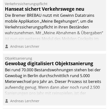
Verkehrssicherungspflicht
Hanseat sichert Verkehrswege neu
Die Bremer BREBAU nutzt mit Gewinn Datatrains
mobile Applikation „Meine Begehungen“, um die
Verkehrssicherungspflicht in ihren Beständen
wahrzunehmen. Mit „Meine Abnahmen & Übergaben“
ist nun ein weiteres Modul des Mobilen Cockpits im
Einsatz.
Andreas Lerchner
Objektsanierung
Gewobag digitalisiert Objektsanierung
Bei rund 70.000 Bestandswohnungen stehen bei der
Gewobag in Berlin durchschnittlich rund 5.000
Mieterwechsel pro Jahr an. Dieser Prozess ist bereits
aufwendig genug. Wenn dann aber noch rund 2.500
Sanierungen pro Jahr mit reinspielen, ist der
Betreuungs- und Organisationsaufwand immens. Im
Andreas Lerchner
Rahmen ihrer Digitalisierungsstrategie hat das