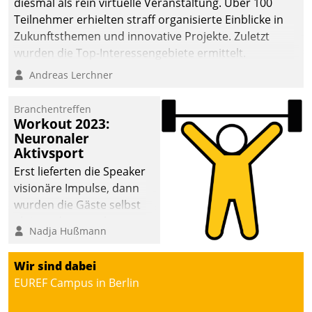
diesmal als rein virtuelle Veranstaltung. Über 100
Teilnehmer erhielten straff organisierte Einblicke in
Zukunftsthemen und innovative Projekte. Zuletzt
wurden die Top-Interessengebiete ermittelt.
Andreas Lerchner
Branchentreffen
Workout 2023:
Neuronaler
Aktivsport
Erst lieferten die Speaker
visionäre Impulse, dann
wurden die Gäste selbst
aktiv und sammelten
Nadja Hußmann
methodisch
Vernetzungsideen fürs
Wir sind dabei
Quartier. Dazwischen
EUREF Campus in Berlin
zeigte Datatrain, was es
Neues zu bieten hat.