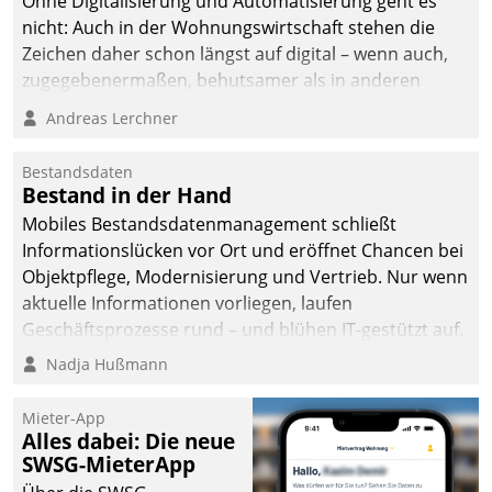
Ohne Digitalisierung und Automatisierung geht es
nicht: Auch in der Wohnungswirtschaft stehen die
Zeichen daher schon längst auf digital – wenn auch,
zugegebenermaßen, behutsamer als in anderen
Branchen.
Andreas Lerchner
Bestandsdaten
Bestand in der Hand
Mobiles Bestandsdatenmanagement schließt
Informationslücken vor Ort und eröffnet Chancen bei
Objektpflege, Modernisierung und Vertrieb. Nur wenn
aktuelle Informationen vorliegen, laufen
Geschäftsprozesse rund – und blühen IT-gestützt auf.
Nadja Hußmann
Mieter-App
Alles dabei: Die neue
SWSG-MieterApp