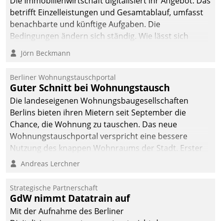
Die Immobilienwirtschaft digitalisiert ihr Angebot. Das
betrifft Einzelleistungen und Gesamtablauf, umfasst
benachbarte und künftige Aufgaben. Die
Bedingungen ändern sich ständig. Wie lässt sich
technisch die Kontrolle wahren und zugleich Freiraum
Jörn Beckmann
fürs Wachsen öffnen?
Berliner Wohnungstauschportal
Guter Schnitt bei Wohnungstausch
Die landeseigenen Wohnungsbaugesellschaften
Berlins bieten ihren Mietern seit September die
Chance, die Wohnung zu tauschen. Das neue
Wohnungstauschportal verspricht eine bessere
Nutzung des knappen Wohnraums der Stadt. Erster
Anwendungsfall für Datatrains Lösung API-Hub mit
Andreas Lerchner
Schnittstellen zu den ERP-Systemen der
Unternehmen.
Strategische Partnerschaft
GdW nimmt Datatrain auf
Mit der Aufnahme des Berliner