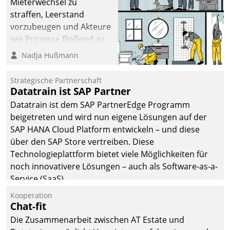
Mieterwechsel zu
straffen, Leerstand
vorzubeugen und Akteure
wie Prozesse fließend zu
vernetzen, nutzt die
Nadja Hußmann
Berliner Gewobag seit
Jahresbeginn eine
Strategische Partnerschaft
Überblick, Einsicht und
Datatrain ist SAP Partner
Eingriff bietende Lösung.
Datatrain ist dem SAP PartnerEdge Programm
Zur Entwicklung setzte
beigetreten und wird nun eigene Lösungen auf der
man auf
SAP HANA Cloud Platform entwickeln – und diese
Cloudtechnologie,
über den SAP Store vertreiben. Diese
bewährte und Startup-
Technologieplattform bietet viele Möglichkeiten für
Partner sowie erstmals
noch innovativere Lösungen – auch als Software-as-a-
agile Projektmethoden.
Service (SaaS).
Kooperation
Chat-fit
Die Zusammenarbeit zwischen AT Estate und