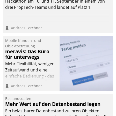
Hackathon am 10. und 11. September in einem von
drei PropTech-Teams und landet auf Platz 1.
Andreas Lerchner
Mobile Kunden- und
Objektbetreuung
meravis: Das Büro
für unterwegs
Mehr Flexibilität, weniger
Zeitaufwand und eine
einfache Bedienung - das
verspricht das aktuelle
Andreas Lerchner
Cockpit für mobile
Mitarbeiter von
Bestandsdaten
Datatrain. Die meravis
Mehr Wert auf den Datenbestand legen
Wohnungsbau- und
Ein belastbarer Datenbestand zu ihren Objekten
Immobilien GmbH hat