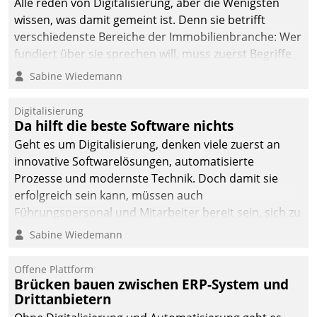
Alle reden von Digitalisierung, aber die Wenigsten
wissen, was damit gemeint ist. Denn sie betrifft
verschiedenste Bereiche der Immobilienbranche: Wer
fundiert über sie sprechen will, muss zuerst Begriffe
klären. Ein Aspekt ist die betriebliche Optimierung:
Sabine Wiedemann
Moderne Softwarelösungen ermöglichen große
Einsparungen durch optimierte und automatisierte
Digitalisierung
Prozesse. Doch man darf nicht zu viel erwarten: Allein
Da hilft die beste Software nichts
mit der Einführung einer neuen Software ist es nicht
Geht es um Digitalisierung, denken viele zuerst an
getan. Die Digitalisierung erfordert von Unternehmen
innovative Softwarelösungen, automatisierte
die Bereitschaft, sich zu überprüfen, zu hinterfragen
Prozesse und modernste Technik. Doch damit sie
und zu verändern.
erfolgreich sein kann, müssen auch
Führungspersonal und Mitarbeiter bereit sein, sich zu
verändern und anzupassen, sonst werden sie an ihr
Sabine Wiedemann
scheitern.
Offene Plattform
Brücken bauen zwischen ERP-System und
Drittanbietern