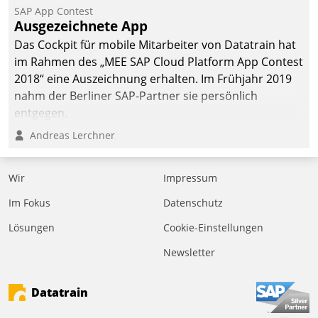
kommunale Wohnungsbauunternehmen daher
SAP App Contest
gemeinsam mit der Berliner Datatrain GmbH den
Ausgezeichnete App
Teilprozess der Objektsanierung digitalisiert.
Das Cockpit für mobile Mitarbeiter von Datatrain hat
im Rahmen des „MEE SAP Cloud Platform App Contest
2018“ eine Auszeichnung erhalten. Im Frühjahr 2019
nahm der Berliner SAP-Partner sie persönlich
entgegen.
Andreas Lerchner
Wir
Impressum
Im Fokus
Datenschutz
Lösungen
Cookie-Einstellungen
Newsletter
Datatrain