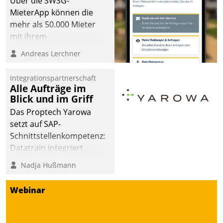
Über die SWSG-
MieterApp können die
mehr als 50.000 Mieter
mit ihrem
Wohnungsunternehmen
Andreas Lerchner
kommunizieren, auf dem
Laufenden bleiben, Daten
Integrationspartnerschaft
einsehen und ändern
Alle Aufträge im
oder
Blick und im Griff
Schadensmeldungen
Das Proptech Yarowa
abgeben – rund um die
setzt auf SAP-
Uhr.
Schnittstellenkompetenz:
Datatrain integriert
Yarowas Portal zur
Nadja Hußmann
Vergabe und Verwaltung
von Aufträgen der
Webinar
operativen
Instandhaltung in die
SAP-Systemlandschaft