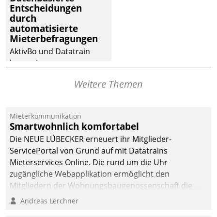
Entscheidungen
Dialogführung ermöglicht
durch
dem externen
automatisierte
Serviceteam, Anrufe von
Mieterbefragungen
Mietenden zügiger und
AktivBo und Datatrain
effizienter zu bearbeiten.
kooperieren –
Immobilienunternehmen
Weitere Themen
profitieren: Die nahtlose
Integration der Lösungen
von AktivBo und
Mieterkommunikation
Datatrain ermöglicht
Smartwohnlich komfortabel
automatisiert ausgelöste,
Die NEUE LÜBECKER erneuert ihr Mitglieder-
zielgerichtete
ServicePortal von Grund auf mit Datatrains
Mieterbefragungen – eine
Mieterservices Online. Die rund um die Uhr
starke Grundlage für
zugängliche Webapplikation ermöglicht den
intelligente,
Mitgliedern der Wohnungs­bau­genossenschaft die
datengestützte
Kontaktaufnahme per Smartphone, Tablet oder PC.
Andreas Lerchner
Entscheidungen.