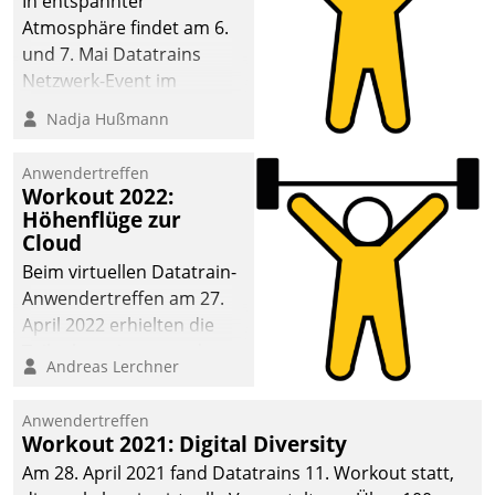
In entspannter
Atmosphäre findet am 6.
und 7. Mai Datatrains
Netzwerk-Event im
Kunden- und Partnerkreis
Nadja Hußmann
statt. Zentrale Frage: Wie
lassen sich
Anwendertreffen
Mammutprojekte
Workout 2022:
meistern und Workloads
Höhenflüge zur
Cloud
wuppen – bei zunehmend
anspruchsvollen
Beim virtuellen Datatrain-
Aufgaben und
Anwendertreffen am 27.
abnehmendem
April 2022 erhielten die
Nachwuchs?
Teilnehmerinnen und
Andreas Lerchner
Teilnehmer kurzweilige
Einblicke in innovative
Anwendertreffen
Cloud-Strategien und -
Workout 2021: Digital Diversity
Lösungen mit hohem
Am 28. April 2021 fand Datatrains 11. Workout statt,
Zukunftspotenzial.