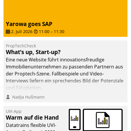
deutscher
Wohnungsunternehmen
– und beschleunigt damit
Yarowa goes SAP
den Weg vom
2. Juli 2026
11:00
–
11:30
Mieteranliegen zum
Dienstleisterauftrag.
PropTechCheck
What’s up, Start-up?
Eine neue Website führt innovationsfreudige
Immobilienunternehmen zu passenden Partnern aus
der Proptech-Szene. Fallbeispiele und Video-
Interviews liefern ein sprechendes Bild der Potenziale
und Fähigkeiten.
Nadja Hußmann
UVI-App
Warm auf die Hand
Datatrains flexible UVI-