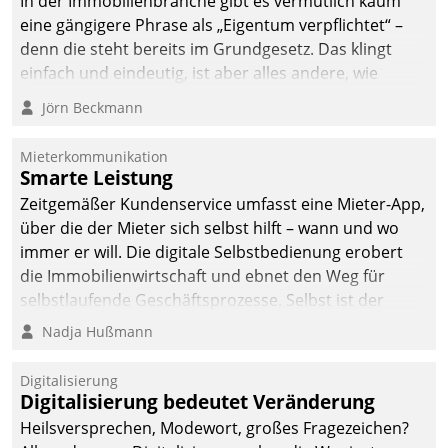
In der Immobilienbranche gibt es vermutlich kaum
eine gängigere Phrase als „Eigentum verpflichtet“ –
denn die steht bereits im Grundgesetz. Das klingt
einfach und eindeutig, ist aber alles andere, wie
Branchenbeschäftigte wissen. Denn mit der
Jörn Beckmann
Verantwortung folgen Verpflichtungen.
Mieterkommunikation
Smarte Leistung
Zeitgemäßer Kundenservice umfasst eine Mieter-App,
über die der Mieter sich selbst hilft – wann und wo
immer er will. Die digitale Selbstbedienung erobert
die Immobilienwirtschaft und ebnet den Weg für
selbstlaufende Geschäftsprozesse. Selbst ist der
Kunde und smart der Serviceanbieter.
Nadja Hußmann
Digitalisierung
Digitalisierung bedeutet Veränderung
Heilsversprechen, Modewort, großes Fragezeichen?