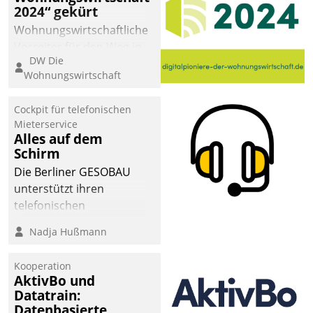
2024“ gekürt
Wohnungswirtschaftliche
Vorreiter für den Weg in
DW Die
eine digitale Zukunft zu
Wohnungswirtschaft
finden, ist das Ziel des
Awards „Digitalpioniere
Cockpit für telefonischen
der
Mieterservice
Wohnungswirtschaft“.
Alles auf dem
Bewerben können sich
Schirm
dafür ein Team
Die Berliner GESOBAU
bestehend aus
unterstützt ihren
Wohnungsunternehmen
telefonischen
und PropTech.
Mieterservice mit einem
Nadja Hußmann
digitalen Cockpit, das
situationsbezogen
Kooperation
passende Fragen und
AktivBo und
Schlagworte auswirft.
Datatrain:
Eine intuitive
Datenbasierte