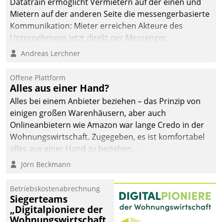
Datatrain ermöglicht Vermietern auf der einen und
Mietern auf der anderen Seite die messengerbasierte
Kommunikation: Mieter erreichen Akteure des
Unternehmens jetzt direkt per Messenger,
Mitarbeiter oder Dienstleister empfangen oder
Andreas Lerchner
versenden die Nachrichten via Cockpit.
Offene Plattform
Alles aus einer Hand?
Alles bei einem Anbieter beziehen – das Prinzip von
einigen großen Warenhäusern, aber auch
Onlineanbietern wie Amazon war lange Credo in der
Wohnungswirtschaft. Zugegeben, es ist komfortabel
alles aus einer Hand zu beziehen...
Jörn Beckmann
Betriebskostenabrechnung
Siegerteams
„Digitalpioniere der
Wohnungswirtschaft