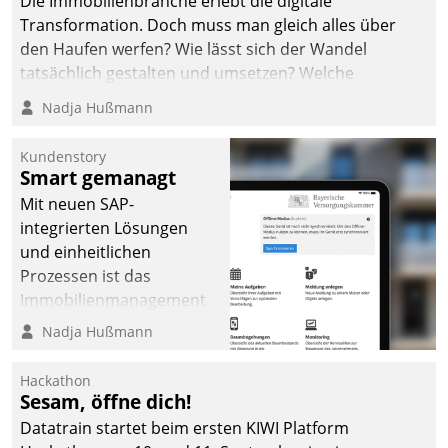
Die Immobilienbranche erlebt die digitale
Transformation. Doch muss man gleich alles über
den Haufen werfen? Wie lässt sich der Wandel
tatsächlich gestalten und umsetzen? Welche
Argumente zählen wirklich?
Nadja Hußmann
Kundenstory
Smart gemanagt
Mit neuen SAP-
integrierten Lösungen
und einheitlichen
Prozessen ist das
Immobilienmanagement
der Bayerischen
Nadja Hußmann
Versorgungskammer im
Ressort Kapitalanlage für
Hackathon
künftige Aufgaben und
Sesam, öffne dich!
Herausforderungen
Datatrain startet beim ersten KIWI Platform
gerüstet.