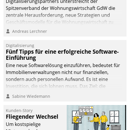
Digitalisierungspartners unterstreicht der
Spitzenverband der Wohnungswirtschaft GdW die
zentrale Herausforderung, neue Strategien und
Geschäftsmodelle für die Wohnungswirtschaft zu
entwickeln.
Andreas Lerchner
Digitalisierung
Fünf Tipps für eine erfolgreiche Software-
Einführung
Eine neue Softwarelösung einzuführen, bedeutet für
Immobilienverwaltungen nicht nur finanziellen,
sondern auch personellen Aufwand. Es ist eine
Investition, die sich lohnen muss. Das Ziel: die
nachhaltige Optimierung der Geschäftsabläufe. Damit
Sabine Wiedemann
dieses Ziel erreicht wird, sollten einige Grundregeln
befolgt werden.
Kunden-Story
Fliegender Wechsel
Um kostspielige