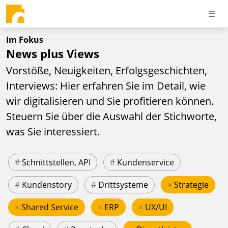
Im Fokus
News plus Views
Vorstöße, Neuigkeiten, Erfolgsgeschichten,
Interviews: Hier erfahren Sie im Detail, wie
wir digitalisieren und Sie profitieren können.
Steuern Sie über die Auswahl der Stichworte,
was Sie interessiert.
#
Schnittstellen, API
#
Kundenservice
#
Kundenstory
#
Drittsysteme
×
Strategie
×
Shared Service
×
ERP
×
UX/UI