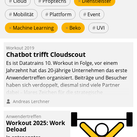
#
Cloud
#
Proptechs
×
Dienstleister
#
Mobilität
#
Plattform
#
Event
×
Machine Learning
×
Beko
#
UVI
Workout 2019
Chatbot trifft Cloudscout
Es ist Datatrains 10. Workout in Folge, vor einem
Jahrzehnt hat das 20-jährige Unternehmen das erste
Anwendertreffen organisiert. Beiträge und Besucher
haben sich verdoppelt, diesmal sind viele Partner
dabei – klares Zeichen für die strategische
Fokussierung auf den Kunden.
Andreas Lerchner
Anwendertreffen
Workout 2025: Work
Deload