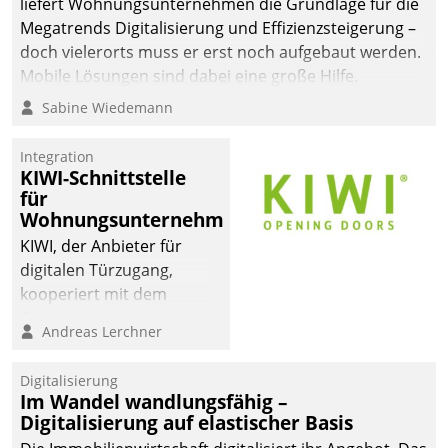
liefert Wohnungsunternehmen die Grundlage für die
sich dabei für den Betrieb
Megatrends Digitalisierung und Effizienzsteigerung –
der Lösung über die SAP
doch vielerorts muss er erst noch aufgebaut werden.
Cloud Platform
Mobile Lösungen sind dabei eine große Hilfe.
entschieden - als erstes
Sabine Wiedemann
Unternehmen am
Wohnungsmarkt.
Integration
KIWI-Schnittstelle
für
Wohnungsunternehmen
KIWI, der Anbieter für
digitalen Türzugang,
kooperiert mit dem
Beratungs- und
Andreas Lerchner
Softwareentwicklungshaus
Datatrain.
Digitalisierung
Im Wandel wandlungsfähig –
Digitalisierung auf elastischer Basis