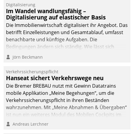
Datatrain.
Digitalisierung
Im Wandel wandlungsfähig –
Digitalisierung auf elastischer Basis
Die Immobilienwirtschaft digitalisiert ihr Angebot. Das
betrifft Einzelleistungen und Gesamtablauf, umfasst
benachbarte und künftige Aufgaben. Die
Bedingungen ändern sich ständig. Wie lässt sich
technisch die Kontrolle wahren und zugleich Freiraum
Jörn Beckmann
fürs Wachsen öffnen?
Verkehrssicherungspflicht
Hanseat sichert Verkehrswege neu
Die Bremer BREBAU nutzt mit Gewinn Datatrains
mobile Applikation „Meine Begehungen“, um die
Verkehrssicherungspflicht in ihren Beständen
wahrzunehmen. Mit „Meine Abnahmen & Übergaben“
ist nun ein weiteres Modul des Mobilen Cockpits im
Einsatz.
Andreas Lerchner