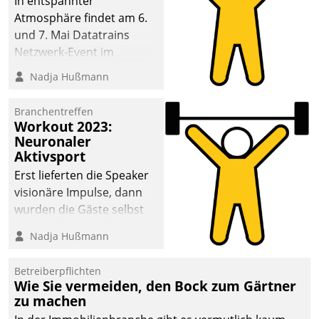
In entspannter
Atmosphäre findet am 6.
und 7. Mai Datatrains
Netzwerk-Event im
Kunden- und Partnerkreis
Nadja Hußmann
statt. Zentrale Frage: Wie
lassen sich
Branchentreffen
Mammutprojekte
Workout 2023:
meistern und Workloads
Neuronaler
Aktivsport
wuppen – bei zunehmend
anspruchsvollen
Erst lieferten die Speaker
Aufgaben und
visionäre Impulse, dann
abnehmendem
wurden die Gäste selbst
Nachwuchs?
aktiv und sammelten
Nadja Hußmann
methodisch
Vernetzungsideen fürs
Betreiberpflichten
Quartier. Dazwischen
Wie Sie vermeiden, den Bock zum Gärtner
zeigte Datatrain, was es
zu machen
Neues zu bieten hat.