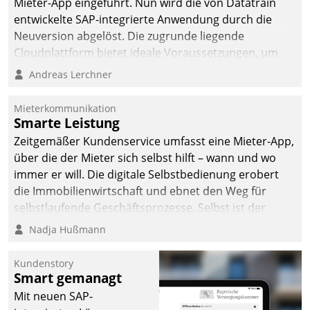
Mieter-App eingeführt. Nun wird die von Datatrain
automatisiert, vollständig
entwickelte SAP-integrierte Anwendung durch die
und auf Wunsch über
Neuversion abgelöst. Die zugrunde liegende
mehrere zuvor
Cloudplattform bietet ideale Voraussetzungen, um
festgelegte
die Funktionalität der App zu erweitern und weitere
Andreas Lerchner
Kommunikationswege bei
innovative Apps, auch von Drittanbietern, in SAP zu
den Empfängern ein.
integrieren.
Mieterkommunikation
Smarte Leistung
Zeitgemäßer Kundenservice umfasst eine Mieter-App,
über die der Mieter sich selbst hilft – wann und wo
immer er will. Die digitale Selbstbedienung erobert
die Immobilienwirtschaft und ebnet den Weg für
selbstlaufende Geschäftsprozesse. Selbst ist der
Kunde und smart der Serviceanbieter.
Nadja Hußmann
Kundenstory
Smart gemanagt
Mit neuen SAP-