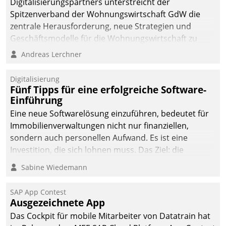
Digitalisierungspartners unterstreicht der
sich dabei für den Betrieb
Spitzenverband der Wohnungswirtschaft GdW die
der Lösung über die SAP
zentrale Herausforderung, neue Strategien und
Cloud Platform
Geschäftsmodelle für die Wohnungswirtschaft zu
entschieden - als erstes
entwickeln.
Andreas Lerchner
Unternehmen am
Wohnungsmarkt.
Digitalisierung
Fünf Tipps für eine erfolgreiche Software-
Einführung
Eine neue Softwarelösung einzuführen, bedeutet für
Immobilienverwaltungen nicht nur finanziellen,
sondern auch personellen Aufwand. Es ist eine
Investition, die sich lohnen muss. Das Ziel: die
nachhaltige Optimierung der Geschäftsabläufe. Damit
Sabine Wiedemann
dieses Ziel erreicht wird, sollten einige Grundregeln
befolgt werden.
SAP App Contest
Ausgezeichnete App
Das Cockpit für mobile Mitarbeiter von Datatrain hat