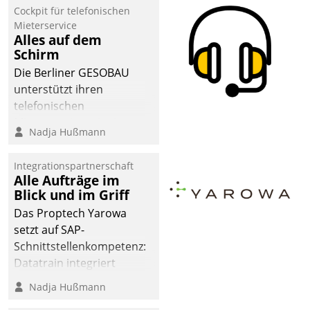
Cockpit für telefonischen
Mieterservice
Alles auf dem
Schirm
Die Berliner GESOBAU
unterstützt ihren
telefonischen
Mieterservice mit einem
Nadja Hußmann
digitalen Cockpit, das
situationsbezogen
Integrationspartnerschaft
passende Fragen und
Alle Aufträge im
Schlagworte auswirft.
Blick und im Griff
Eine intuitive
Das Proptech Yarowa
Dialogführung ermöglicht
setzt auf SAP-
dem externen
Schnittstellenkompetenz:
Serviceteam, Anrufe von
Datatrain integriert
Mietenden zügiger und
Yarowas Portal zur
Nadja Hußmann
effizienter zu bearbeiten.
Vergabe und Verwaltung