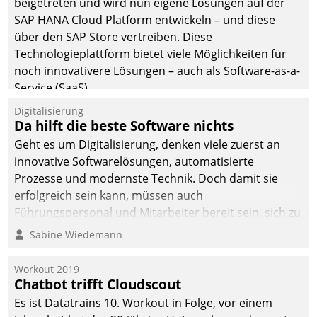
beigetreten und wird nun eigene Lösungen auf der
SAP HANA Cloud Platform entwickeln – und diese
über den SAP Store vertreiben. Diese
Technologieplattform bietet viele Möglichkeiten für
noch innovativere Lösungen – auch als Software-as-a-
Service (SaaS).
Digitalisierung
Da hilft die beste Software nichts
Geht es um Digitalisierung, denken viele zuerst an
innovative Softwarelösungen, automatisierte
Prozesse und modernste Technik. Doch damit sie
erfolgreich sein kann, müssen auch
Führungspersonal und Mitarbeiter bereit sein, sich zu
verändern und anzupassen, sonst werden sie an ihr
Sabine Wiedemann
scheitern.
Workout 2019
Chatbot trifft Cloudscout
Es ist Datatrains 10. Workout in Folge, vor einem