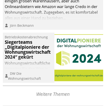
einigen großen Warenhäusern, aber auch
abgeben – rund um die
Onlineanbietern wie Amazon war lange Credo in der
Uhr.
Wohnungswirtschaft. Zugegeben, es ist komfortabel
alles aus einer Hand zu beziehen...
Jörn Beckmann
Betriebskostenabrechnung
Siegerteams
„Digitalpioniere der
Wohnungswirtschaft
2024“ gekürt
Wohnungswirtschaftliche
Vorreiter für den Weg in
DW Die
eine digitale Zukunft zu
Wohnungswirtschaft
finden, ist das Ziel des
Awards „Digitalpioniere
der
Weitere Themen
Wohnungswirtschaft“.
Bewerben können sich