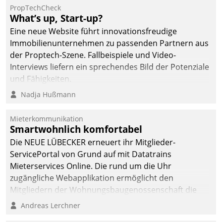
dafür ein Team
PropTechCheck
What’s up, Start-up?
bestehend aus
Wohnungsunternehmen
Eine neue Website führt innovationsfreudige
und PropTech.
Immobilienunternehmen zu passenden Partnern aus
der Proptech-Szene. Fallbeispiele und Video-
Interviews liefern ein sprechendes Bild der Potenziale
und Fähigkeiten.
Nadja Hußmann
Mieterkommunikation
Smartwohnlich komfortabel
Die NEUE LÜBECKER erneuert ihr Mitglieder-
ServicePortal von Grund auf mit Datatrains
Mieterservices Online. Die rund um die Uhr
zugängliche Webapplikation ermöglicht den
Mitgliedern der Wohnungs­bau­genossenschaft die
Kontaktaufnahme per Smartphone, Tablet oder PC.
Andreas Lerchner