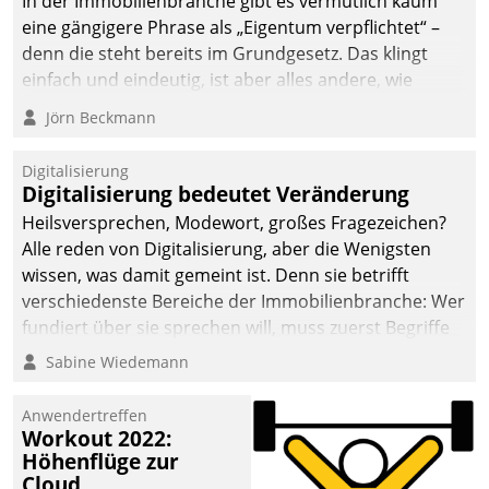
In der Immobilienbranche gibt es vermutlich kaum
eine gängigere Phrase als „Eigentum verpflichtet“ –
denn die steht bereits im Grundgesetz. Das klingt
einfach und eindeutig, ist aber alles andere, wie
Branchenbeschäftigte wissen. Denn mit der
Jörn Beckmann
Verantwortung folgen Verpflichtungen.
Digitalisierung
Digitalisierung bedeutet Veränderung
Heilsversprechen, Modewort, großes Fragezeichen?
Alle reden von Digitalisierung, aber die Wenigsten
wissen, was damit gemeint ist. Denn sie betrifft
verschiedenste Bereiche der Immobilienbranche: Wer
fundiert über sie sprechen will, muss zuerst Begriffe
klären. Ein Aspekt ist die betriebliche Optimierung:
Sabine Wiedemann
Moderne Softwarelösungen ermöglichen große
Einsparungen durch optimierte und automatisierte
Anwendertreffen
Prozesse. Doch man darf nicht zu viel erwarten: Allein
Workout 2022:
Höhenflüge zur
mit der Einführung einer neuen Software ist es nicht
Cloud
getan. Die Digitalisierung erfordert von Unternehmen