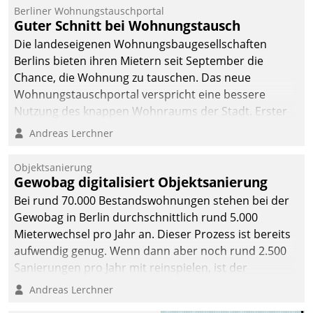
Berliner Wohnungstauschportal
Guter Schnitt bei Wohnungstausch
Die landeseigenen Wohnungsbaugesellschaften
Berlins bieten ihren Mietern seit September die
Chance, die Wohnung zu tauschen. Das neue
Wohnungstauschportal verspricht eine bessere
Nutzung des knappen Wohnraums der Stadt. Erster
Anwendungsfall für Datatrains Lösung API-Hub mit
Andreas Lerchner
Schnittstellen zu den ERP-Systemen der
Unternehmen.
Objektsanierung
Gewobag digitalisiert Objektsanierung
Bei rund 70.000 Bestandswohnungen stehen bei der
Gewobag in Berlin durchschnittlich rund 5.000
Mieterwechsel pro Jahr an. Dieser Prozess ist bereits
aufwendig genug. Wenn dann aber noch rund 2.500
Sanierungen pro Jahr mit reinspielen, ist der
Betreuungs- und Organisationsaufwand immens. Im
Andreas Lerchner
Rahmen ihrer Digitalisierungsstrategie hat das