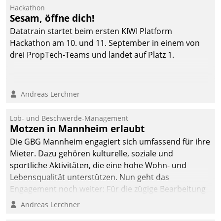
Hackathon
Sesam, öffne dich!
Datatrain startet beim ersten KIWI Platform
Hackathon am 10. und 11. September in einem von
drei PropTech-Teams und landet auf Platz 1.
Andreas Lerchner
Lob- und Beschwerde-Management
Motzen in Mannheim erlaubt
Die GBG Mannheim engagiert sich umfassend für ihre
Mieter. Dazu gehören kulturelle, soziale und
sportliche Aktivitäten, die eine hohe Wohn- und
Lebensqualität unterstützen. Nun geht das
Engagement noch weiter: Für die zügige Bearbeitung
von Beschwerden – oder Lob – richtet das
Andreas Lerchner
Unternehmen mit Datatrains Applikation fürs Lob-