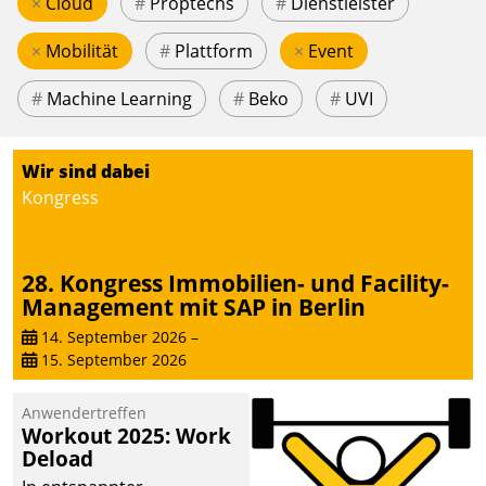
×
Cloud
#
Proptechs
#
Dienstleister
×
Mobilität
#
Plattform
×
Event
#
Machine Learning
#
Beko
#
UVI
Wir sind dabei
Kongress
28. Kongress Immobilien- und Facility-
Management mit SAP in Berlin
14. September 2026
–
15. September 2026
Anwendertreffen
Workout 2025: Work
Deload