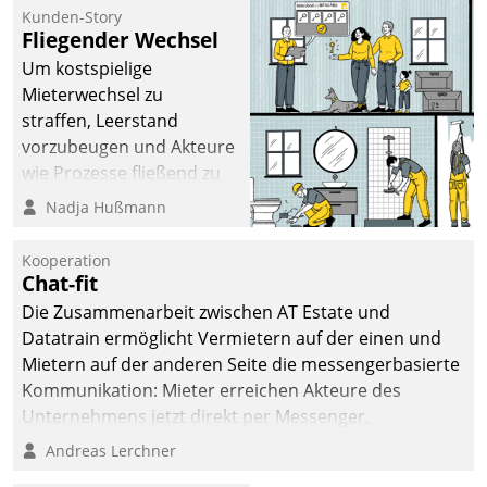
kommunale Wohnungsbauunternehmen daher
Kunden-Story
gemeinsam mit der Berliner Datatrain GmbH den
Fliegender Wechsel
Teilprozess der Objektsanierung digitalisiert.
Um kostspielige
Mieterwechsel zu
straffen, Leerstand
vorzubeugen und Akteure
wie Prozesse fließend zu
vernetzen, nutzt die
Nadja Hußmann
Berliner Gewobag seit
Jahresbeginn eine
Kooperation
Überblick, Einsicht und
Chat-fit
Eingriff bietende Lösung.
Die Zusammenarbeit zwischen AT Estate und
Zur Entwicklung setzte
Datatrain ermöglicht Vermietern auf der einen und
man auf
Mietern auf der anderen Seite die messengerbasierte
Cloudtechnologie,
Kommunikation: Mieter erreichen Akteure des
bewährte und Startup-
Unternehmens jetzt direkt per Messenger,
Partner sowie erstmals
Mitarbeiter oder Dienstleister empfangen oder
Andreas Lerchner
agile Projektmethoden.
versenden die Nachrichten via Cockpit.