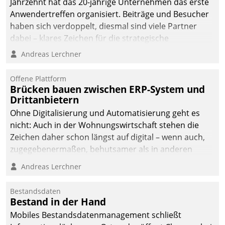
Jahrzehnt hat das 20-jährige Unternehmen das erste
Anwendertreffen organisiert. Beiträge und Besucher
haben sich verdoppelt, diesmal sind viele Partner
dabei – klares Zeichen für die strategische
Fokussierung auf den Kunden.
Andreas Lerchner
Offene Plattform
Brücken bauen zwischen ERP-System und
Drittanbietern
Ohne Digitalisierung und Automatisierung geht es
nicht: Auch in der Wohnungswirtschaft stehen die
Zeichen daher schon längst auf digital – wenn auch,
zugegebenermaßen, behutsamer als in anderen
Branchen.
Andreas Lerchner
Bestandsdaten
Bestand in der Hand
Mobiles Bestandsdatenmanagement schließt