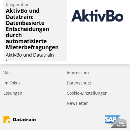
von Aufträgen der
Kooperation
operativen
AktivBo und
Instandhaltung in die
Datatrain:
Datenbasierte
SAP-Systemlandschaft
Entscheidungen
deutscher
durch
Wohnungsunternehmen
automatisierte
– und beschleunigt damit
Mieterbefragungen
den Weg vom
AktivBo und Datatrain
Mieteranliegen zum
kooperieren –
Dienstleisterauftrag.
Immobilienunternehmen
Wir
Impressum
profitieren: Die nahtlose
Integration der Lösungen
Im Fokus
Datenschutz
von AktivBo und
Lösungen
Cookie-Einstellungen
Datatrain ermöglicht
Newsletter
automatisiert ausgelöste,
zielgerichtete
Mieterbefragungen – eine
Datatrain
starke Grundlage für