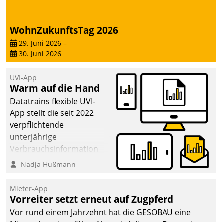
WohnZukunftsTag 2026
29. Juni 2026
–
30. Juni 2026
UVI-App
Warm auf die Hand
Datatrains flexible UVI-
App stellt die seit 2022
verpflichtende
unterjährige
Verbrauchsinformation
schnell, zuverlässig und
Nadja Hußmann
leicht bekömmlich bereit:
Die monatlichen
Mieter-App
Mitteilungen zum
Vorreiter setzt erneut auf Zugpferd
Heizungs- und
Vor rund einem Jahrzehnt hat die GESOBAU eine
Wasserverbrauch gehen