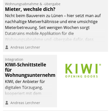
und Beschwerde-Management einen eigenen Kanal
Wohnungsabnahme & -übergabe
ein.
Mieter, wechsle dich?
Nicht beim Bauverein zu Lünen – hier setzt man auf
nachhaltige Mietverhältnisse und eine umsichtige
Mieterbetreuung. Seit wenigen Wochen sorgt
Datatrains mobile Applikation für die
Wohnungsabnahme und -übergabe dafür, dass
Mieter wohlgeordnet kommen und, so es sein muss,
Andreas Lerchner
gehen können.
Integration
KIWI-Schnittstelle
für
Wohnungsunternehmen
KIWI, der Anbieter für
digitalen Türzugang,
kooperiert mit dem
Beratungs- und
Andreas Lerchner
Softwareentwicklungshaus