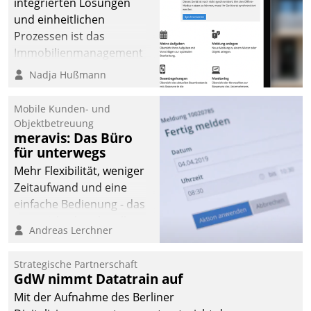
integrierten Lösungen
und einheitlichen
Prozessen ist das
Immobilienmanagement
der Bayerischen
Nadja Hußmann
Versorgungskammer im
Ressort Kapitalanlage für
Mobile Kunden- und
künftige Aufgaben und
Objektbetreuung
meravis: Das Büro
Herausforderungen
für unterwegs
gerüstet.
Mehr Flexibilität, weniger
Zeitaufwand und eine
einfache Bedienung - das
verspricht das aktuelle
Andreas Lerchner
Cockpit für mobile
Mitarbeiter von
Strategische Partnerschaft
Datatrain. Die meravis
GdW nimmt Datatrain auf
Wohnungsbau- und
Mit der Aufnahme des Berliner
Immobilien GmbH hat