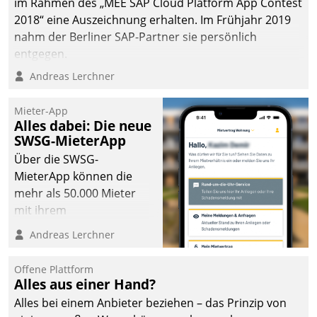
im Rahmen des „MEE SAP Cloud Platform App Contest
2018“ eine Auszeichnung erhalten. Im Frühjahr 2019
nahm der Berliner SAP-Partner sie persönlich
entgegen.
Andreas Lerchner
Mieter-App
Alles dabei: Die neue
SWSG-MieterApp
Über die SWSG-
MieterApp können die
mehr als 50.000 Mieter
mit ihrem
Wohnungsunternehmen
Andreas Lerchner
kommunizieren, auf dem
Laufenden bleiben, Daten
Offene Plattform
einsehen und ändern
Alles aus einer Hand?
oder
Alles bei einem Anbieter beziehen – das Prinzip von
Schadensmeldungen