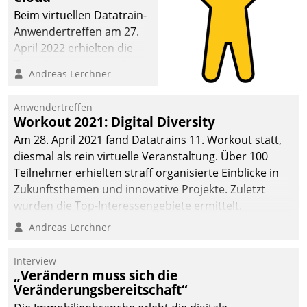
die Bereitschaft, sich zu überprüfen, zu hinterfragen
Beim virtuellen Datatrain-
und zu verändern.
Anwendertreffen am 27.
April 2022 erhielten die
Teilnehmerinnen und
Andreas Lerchner
Teilnehmer kurzweilige
Einblicke in innovative
Anwendertreffen
Cloud-Strategien und -
Workout 2021: Digital Diversity
Lösungen mit hohem
Am 28. April 2021 fand Datatrains 11. Workout statt,
Zukunftspotenzial.
diesmal als rein virtuelle Veranstaltung. Über 100
Teilnehmer erhielten straff organisierte Einblicke in
Zukunftsthemen und innovative Projekte. Zuletzt
wurden die Top-Interessengebiete ermittelt.
Andreas Lerchner
Interview
„Verändern muss sich die
Veränderungsbereitschaft“