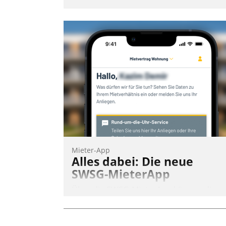
Mieter-App
Alles dabei: Die neue
SWSG-MieterApp
Über die SWSG-MieterApp können die
mehr als 50.000 Mieter mit ihrem
Wohnungsunternehmen kommunizieren
auf dem Laufenden bleiben, Daten