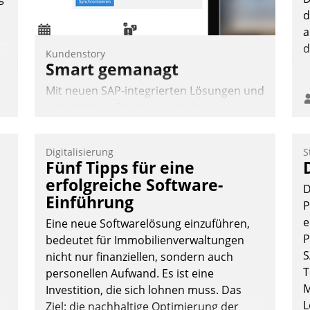
Nadja Hußmann
d
a
d
Kundenstory
Smart gemanagt
Mit neuen SAP-integrierten Lösungen und
einheitlichen Prozessen ist das
Immobilienmanagement der Bayerischen
Versorgungskammer im Ressort
Digitalisierung
S
Kapitalanlage für künftige Aufgaben und
Fünf Tipps für eine
Herausforderungen gerüstet.
erfolgreiche Software-
D
Einführung
P
e
Eine neue Softwarelösung einzuführen,
P
bedeutet für Immobilienverwaltungen
S
nicht nur finanziellen, sondern auch
Nadja Hußmann
T
personellen Aufwand. Es ist eine
M
Investition, die sich lohnen muss. Das
L
Ziel: die nachhaltige Optimierung der