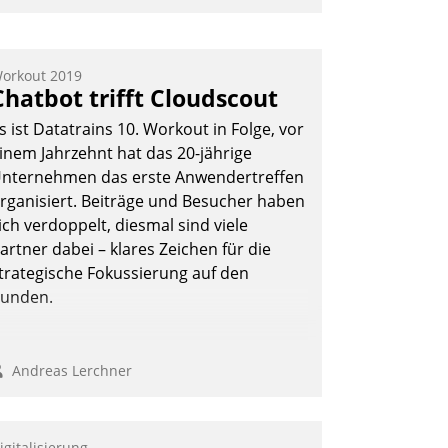
nwendertreffen am 27. April 2022
rhielten die Teilnehmerinnen und
eilnehmer kurzweilige Einblicke in
orkout 2019
Chatbot trifft Cloudscout
nnovative Cloud-Strategien und -
ösungen mit hohem Zukunftspotenzial.
s ist Datatrains 10. Workout in Folge, vor
inem Jahrzehnt hat das 20-jährige
nternehmen das erste Anwendertreffen
rganisiert. Beiträge und Besucher haben
Andreas Lerchner
ich verdoppelt, diesmal sind viele
artner dabei – klares Zeichen für die
trategische Fokussierung auf den
unden.
Andreas Lerchner
igitalisierung