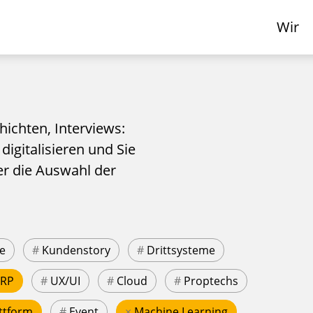
Wir
hichten, Interviews:
 digitalisieren und Sie
er die Auswahl der
e
#
Kundenstory
#
Drittsysteme
ERP
#
UX/UI
#
Cloud
#
Proptechs
ttform
#
Event
×
Machine Learning