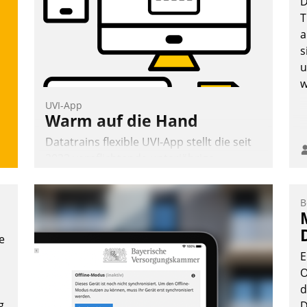
D
überprüfen, zu hinterfragen und zu
T
verändern.
a
s
u
w
UVI-App
Warm auf die Hand
Datatrains flexible UVI-App stellt die seit
2022 verpflichtende unterjährige
Verbrauchsinformation schnell,
zuverlässig und leicht bekömmlich bereit:
B
Die monatlichen Mitteilungen zum
Heizungs- und Wasserverbrauch gehen
e
automatisiert, vollständig und auf
E
Wunsch über mehrere zuvor festgelegte
O
Kommunikationswege bei den
d
Empfängern ein.
g
D