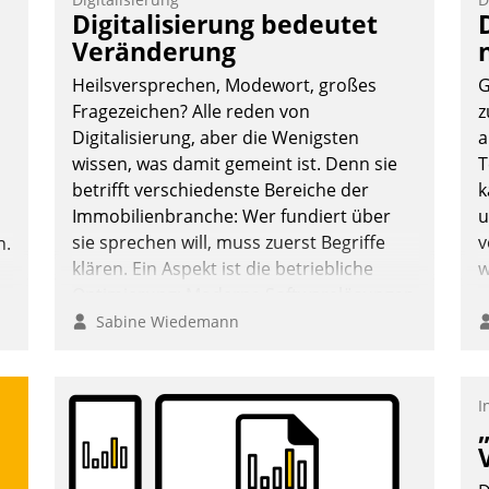
Vernetzungsideen fürs Quartier.
Digitalisierung bedeutet
Dazwischen zeigte Datatrain, was es
Veränderung
Neues zu bieten hat.
Heilsversprechen, Modewort, großes
G
Fragezeichen? Alle reden von
z
Digitalisierung, aber die Wenigsten
a
wissen, was damit gemeint ist. Denn sie
T
Nadja Hußmann
betrifft verschiedenste Bereiche der
k
Immobilienbranche: Wer fundiert über
u
sie sprechen will, muss zuerst Begriffe
v
n.
klären. Ein Aspekt ist die betriebliche
w
Optimierung: Moderne Softwarelösungen
ermöglichen große Einsparungen durch
Sabine Wiedemann
optimierte und automatisierte Prozesse.
Doch man darf nicht zu viel erwarten:
Allein mit der Einführung einer neuen
I
Software ist es nicht getan. Die
Digitalisierung erfordert von
Unternehmen die Bereitschaft, sich zu