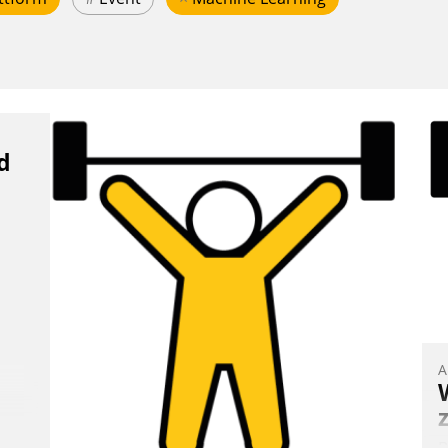
d
A
B