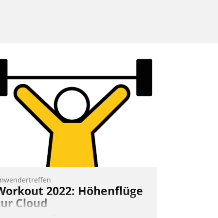
nwendertreffen
Workout 2022: Höhenflüge
zur Cloud
eim virtuellen Datatrain-