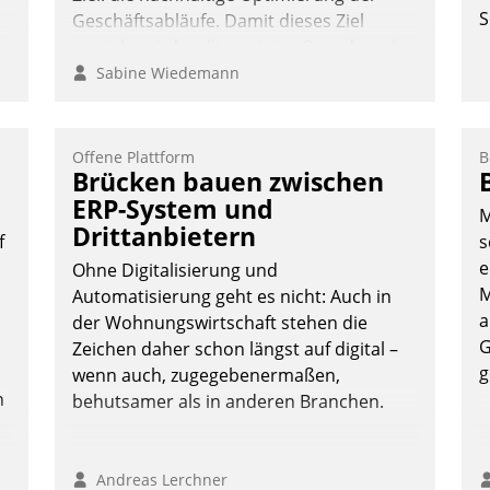
S
Geschäftsabläufe. Damit dieses Ziel
erreicht wird, sollten einige Grundregeln
befolgt werden.
Sabine Wiedemann
Offene Plattform
B
Brücken bauen zwischen
ERP-System und
M
Drittanbietern
f
s
e
Ohne Digitalisierung und
M
Automatisierung geht es nicht: Auch in
a
der Wohnungswirtschaft stehen die
G
Zeichen daher schon längst auf digital –
g
wenn auch, zugegebenermaßen,
n
behutsamer als in anderen Branchen.
Andreas Lerchner