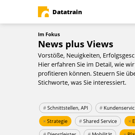
Datatrain
Im Fokus
News plus Views
Vorstöße, Neuigkeiten, Erfolgsgesc
Hier erfahren Sie im Detail, wie wir
profitieren können. Steuern Sie üb
Stichworte, was Sie interessiert.
#
Schnittstellen, API
#
Kundenservic
×
Strategie
#
Shared Service
×
#
Dienstleister
#
Mobilität
×
Pla