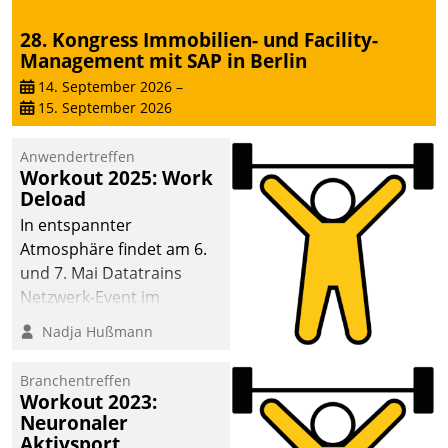
die Bereitschaft, sich zu überprüfen, zu hinterfragen
28. Kongress Immobilien- und Facility-
und zu verändern.
Management mit SAP in Berlin
14. September 2026
–
15. September 2026
Anwendertreffen
Workout 2025: Work
Deload
In entspannter
Atmosphäre findet am 6.
und 7. Mai Datatrains
Netzwerk-Event im
Kunden- und Partnerkreis
Nadja Hußmann
statt. Zentrale Frage: Wie
lassen sich
Branchentreffen
Mammutprojekte
Workout 2023:
meistern und Workloads
Neuronaler
Aktivsport
wuppen – bei zunehmend