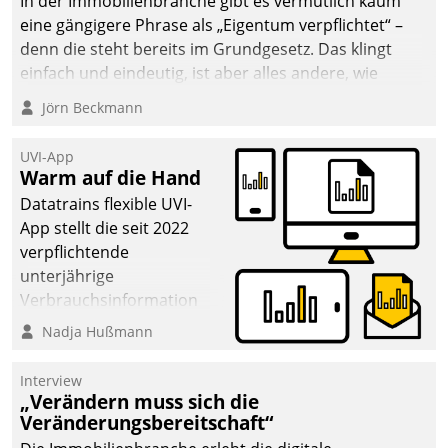
In der Immobilienbranche gibt es vermutlich kaum
eine gängigere Phrase als „Eigentum verpflichtet“ –
denn die steht bereits im Grundgesetz. Das klingt
einfach und eindeutig, ist aber alles andere, wie
Branchenbeschäftigte wissen. Denn mit der
Jörn Beckmann
Verantwortung folgen Verpflichtungen.
UVI-App
Warm auf die Hand
Datatrains flexible UVI-
App stellt die seit 2022
verpflichtende
unterjährige
Verbrauchsinformation
schnell, zuverlässig und
Nadja Hußmann
leicht bekömmlich bereit:
Die monatlichen
Interview
Mitteilungen zum
„Verändern muss sich die
Veränderungsbereitschaft“
Heizungs- und
Wasserverbrauch gehen