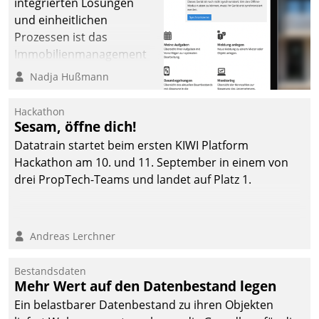
integrierten Lösungen
und einheitlichen
Prozessen ist das
Immobilienmanagement
der Bayerischen
Nadja Hußmann
Versorgungskammer im
Ressort Kapitalanlage für
Hackathon
künftige Aufgaben und
Sesam, öffne dich!
Herausforderungen
Datatrain startet beim ersten KIWI Platform
gerüstet.
Hackathon am 10. und 11. September in einem von
drei PropTech-Teams und landet auf Platz 1.
Andreas Lerchner
Bestandsdaten
Mehr Wert auf den Datenbestand legen
Ein belastbarer Datenbestand zu ihren Objekten