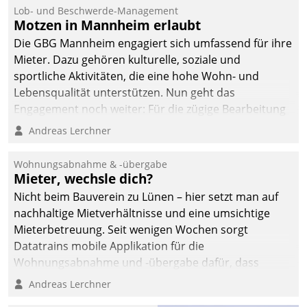
Lob- und Beschwerde-Management
Motzen in Mannheim erlaubt
Die GBG Mannheim engagiert sich umfassend für ihre
Mieter. Dazu gehören kulturelle, soziale und
sportliche Aktivitäten, die eine hohe Wohn- und
Lebensqualität unterstützen. Nun geht das
Engagement noch weiter: Für die zügige Bearbeitung
von Beschwerden – oder Lob – richtet das
Andreas Lerchner
Unternehmen mit Datatrains Applikation fürs Lob-
und Beschwerde-Management einen eigenen Kanal
Wohnungsabnahme & -übergabe
ein.
Mieter, wechsle dich?
Nicht beim Bauverein zu Lünen – hier setzt man auf
nachhaltige Mietverhältnisse und eine umsichtige
Mieterbetreuung. Seit wenigen Wochen sorgt
Datatrains mobile Applikation für die
Wohnungsabnahme und -übergabe dafür, dass
Mieter wohlgeordnet kommen und, so es sein muss,
Andreas Lerchner
gehen können.