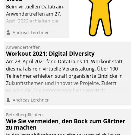
Beim virtuellen Datatrain-
Anwendertreffen am 27.
April 2022 erhielten die
Teilnehmerinnen und
Andreas Lerchner
Teilnehmer kurzweilige
Einblicke in innovative
Anwendertreffen
Cloud-Strategien und -
Workout 2021: Digital Diversity
Lösungen mit hohem
Am 28. April 2021 fand Datatrains 11. Workout statt,
Zukunftspotenzial.
diesmal als rein virtuelle Veranstaltung. Über 100
Teilnehmer erhielten straff organisierte Einblicke in
Zukunftsthemen und innovative Projekte. Zuletzt
wurden die Top-Interessengebiete ermittelt.
Andreas Lerchner
Betreiberpflichten
Wie Sie vermeiden, den Bock zum Gärtner
zu machen