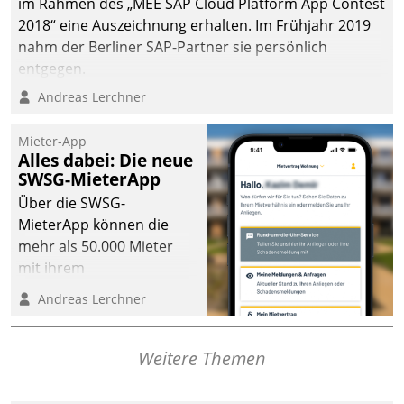
im Rahmen des „MEE SAP Cloud Platform App Contest
2018“ eine Auszeichnung erhalten. Im Frühjahr 2019
nahm der Berliner SAP-Partner sie persönlich
entgegen.
Andreas Lerchner
Mieter-App
Alles dabei: Die neue
SWSG-MieterApp
Über die SWSG-
MieterApp können die
mehr als 50.000 Mieter
mit ihrem
Wohnungsunternehmen
Andreas Lerchner
kommunizieren, auf dem
Laufenden bleiben, Daten
einsehen und ändern
Weitere Themen
oder
Schadensmeldungen