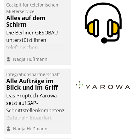
Cockpit für telefonischen
Mieterservice
Alles auf dem
Schirm
Die Berliner GESOBAU
unterstützt ihren
telefonischen
Mieterservice mit einem
Nadja Hußmann
digitalen Cockpit, das
situationsbezogen
Integrationspartnerschaft
passende Fragen und
Alle Aufträge im
Schlagworte auswirft.
Blick und im Griff
Eine intuitive
Das Proptech Yarowa
Dialogführung ermöglicht
setzt auf SAP-
dem externen
Schnittstellenkompetenz:
Serviceteam, Anrufe von
Datatrain integriert
Mietenden zügiger und
Yarowas Portal zur
Nadja Hußmann
effizienter zu bearbeiten.
Vergabe und Verwaltung