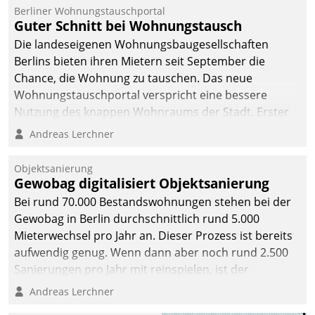
Berliner Wohnungstauschportal
Guter Schnitt bei Wohnungstausch
Die landeseigenen Wohnungsbaugesellschaften
Berlins bieten ihren Mietern seit September die
Chance, die Wohnung zu tauschen. Das neue
Wohnungstauschportal verspricht eine bessere
Nutzung des knappen Wohnraums der Stadt. Erster
Anwendungsfall für Datatrains Lösung API-Hub mit
Andreas Lerchner
Schnittstellen zu den ERP-Systemen der
Unternehmen.
Objektsanierung
Gewobag digitalisiert Objektsanierung
Bei rund 70.000 Bestandswohnungen stehen bei der
Gewobag in Berlin durchschnittlich rund 5.000
Mieterwechsel pro Jahr an. Dieser Prozess ist bereits
aufwendig genug. Wenn dann aber noch rund 2.500
Sanierungen pro Jahr mit reinspielen, ist der
Betreuungs- und Organisationsaufwand immens. Im
Andreas Lerchner
Rahmen ihrer Digitalisierungsstrategie hat das