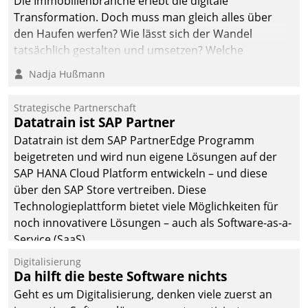
Die Immobilienbranche erlebt die digitale
automatisiert, vollständig
Transformation. Doch muss man gleich alles über
und auf Wunsch über
den Haufen werfen? Wie lässt sich der Wandel
mehrere zuvor
tatsächlich gestalten und umsetzen? Welche
festgelegte
Argumente zählen wirklich?
Nadja Hußmann
Kommunikationswege bei
den Empfängern ein.
Strategische Partnerschaft
Datatrain ist SAP Partner
Datatrain ist dem SAP PartnerEdge Programm
beigetreten und wird nun eigene Lösungen auf der
SAP HANA Cloud Platform entwickeln – und diese
über den SAP Store vertreiben. Diese
Technologieplattform bietet viele Möglichkeiten für
noch innovativere Lösungen – auch als Software-as-a-
Service (SaaS).
Digitalisierung
Da hilft die beste Software nichts
Geht es um Digitalisierung, denken viele zuerst an