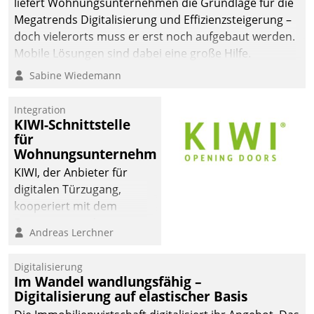
liefert Wohnungsunternehmen die Grundlage für die
Megatrends Digitalisierung und Effizienzsteigerung –
doch vielerorts muss er erst noch aufgebaut werden.
Mobile Lösungen sind dabei eine große Hilfe.
Sabine Wiedemann
Integration
KIWI-Schnittstelle
für
Wohnungsunternehmen
KIWI, der Anbieter für
digitalen Türzugang,
kooperiert mit dem
Beratungs- und
Andreas Lerchner
Softwareentwicklungshaus
Datatrain.
Digitalisierung
Im Wandel wandlungsfähig –
Digitalisierung auf elastischer Basis