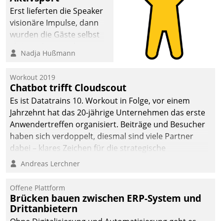
anspruchsvollen
Erst lieferten die Speaker
Aufgaben und
visionäre Impulse, dann
abnehmendem
wurden die Gäste selbst
Nachwuchs?
aktiv und sammelten
Nadja Hußmann
methodisch
Vernetzungsideen fürs
Workout 2019
Quartier. Dazwischen
Chatbot trifft Cloudscout
zeigte Datatrain, was es
Es ist Datatrains 10. Workout in Folge, vor einem
Neues zu bieten hat.
Jahrzehnt hat das 20-jährige Unternehmen das erste
Anwendertreffen organisiert. Beiträge und Besucher
haben sich verdoppelt, diesmal sind viele Partner
dabei – klares Zeichen für die strategische
Fokussierung auf den Kunden.
Andreas Lerchner
Offene Plattform
Brücken bauen zwischen ERP-System und
Drittanbietern