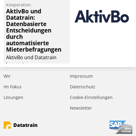
von Aufträgen der
Kooperation
operativen
AktivBo und
Instandhaltung in die
Datatrain:
Datenbasierte
SAP-Systemlandschaft
Entscheidungen
deutscher
durch
Wohnungsunternehmen
automatisierte
– und beschleunigt damit
Mieterbefragungen
den Weg vom
AktivBo und Datatrain
Mieteranliegen zum
kooperieren –
Dienstleisterauftrag.
Immobilienunternehmen
Wir
Impressum
profitieren: Die nahtlose
Integration der Lösungen
Im Fokus
Datenschutz
von AktivBo und
Lösungen
Cookie-Einstellungen
Datatrain ermöglicht
Newsletter
automatisiert ausgelöste,
zielgerichtete
Mieterbefragungen – eine
Datatrain
starke Grundlage für