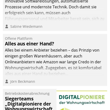
innovative Softwarelösungen, automatisierte
Prozesse und modernste Technik. Doch damit sie
erfolgreich sein kann, müssen auch
Führungspersonal und Mitarbeiter bereit sein, sich zu
verändern und anzupassen, sonst werden sie an ihr
Sabine Wiedemann
scheitern.
Offene Plattform
Alles aus einer Hand?
Alles bei einem Anbieter beziehen – das Prinzip von
einigen großen Warenhäusern, aber auch
Onlineanbietern wie Amazon war lange Credo in der
Wohnungswirtschaft. Zugegeben, es ist komfortabel
alles aus einer Hand zu beziehen...
Jörn Beckmann
Betriebskostenabrechnung
Siegerteams
„Digitalpioniere der
Wohnungswirtschaft