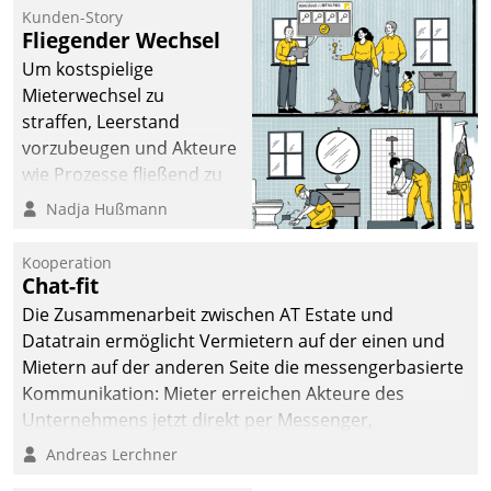
kommunale Wohnungsbauunternehmen daher
Kunden-Story
gemeinsam mit der Berliner Datatrain GmbH den
Fliegender Wechsel
Teilprozess der Objektsanierung digitalisiert.
Um kostspielige
Mieterwechsel zu
straffen, Leerstand
vorzubeugen und Akteure
wie Prozesse fließend zu
vernetzen, nutzt die
Nadja Hußmann
Berliner Gewobag seit
Jahresbeginn eine
Kooperation
Überblick, Einsicht und
Chat-fit
Eingriff bietende Lösung.
Die Zusammenarbeit zwischen AT Estate und
Zur Entwicklung setzte
Datatrain ermöglicht Vermietern auf der einen und
man auf
Mietern auf der anderen Seite die messengerbasierte
Cloudtechnologie,
Kommunikation: Mieter erreichen Akteure des
bewährte und Startup-
Unternehmens jetzt direkt per Messenger,
Partner sowie erstmals
Mitarbeiter oder Dienstleister empfangen oder
Andreas Lerchner
agile Projektmethoden.
versenden die Nachrichten via Cockpit.