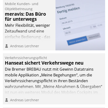
Mobile Kunden- und
Objektbetreuung
meravis: Das Büro
für unterwegs
Mehr Flexibilität, weniger
Zeitaufwand und eine
einfache Bedienung - das
verspricht das aktuelle
Andreas Lerchner
Cockpit für mobile
Mitarbeiter von
Verkehrssicherungspflicht
Datatrain. Die meravis
Hanseat sichert Verkehrswege neu
Wohnungsbau- und
Die Bremer BREBAU nutzt mit Gewinn Datatrains
Immobilien GmbH hat
mobile Applikation „Meine Begehungen“, um die
sich dabei für den Betrieb
Verkehrssicherungspflicht in ihren Beständen
der Lösung über die SAP
wahrzunehmen. Mit „Meine Abnahmen & Übergaben“
Cloud Platform
ist nun ein weiteres Modul des Mobilen Cockpits im
entschieden - als erstes
Einsatz.
Andreas Lerchner
Unternehmen am
Wohnungsmarkt.