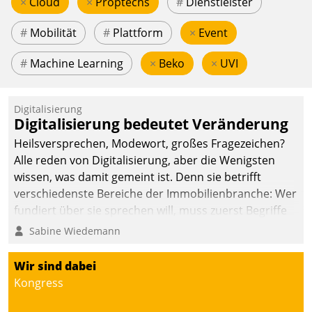
×
Cloud
×
Proptechs
#
Dienstleister
#
Mobilität
#
Plattform
×
Event
#
Machine Learning
×
Beko
×
UVI
Digitalisierung
Digitalisierung bedeutet Veränderung
Heilsversprechen, Modewort, großes Fragezeichen?
Alle reden von Digitalisierung, aber die Wenigsten
wissen, was damit gemeint ist. Denn sie betrifft
verschiedenste Bereiche der Immobilienbranche: Wer
fundiert über sie sprechen will, muss zuerst Begriffe
klären. Ein Aspekt ist die betriebliche Optimierung:
Sabine Wiedemann
Moderne Softwarelösungen ermöglichen große
Einsparungen durch optimierte und automatisierte
Wir sind dabei
Prozesse. Doch man darf nicht zu viel erwarten: Allein
Kongress
mit der Einführung einer neuen Software ist es nicht
getan. Die Digitalisierung erfordert von Unternehmen