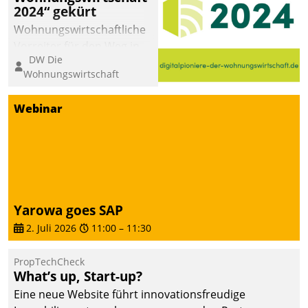
2024“ gekürt
Wohnungswirtschaftliche
Vorreiter für den Weg in
DW Die
eine digitale Zukunft zu
Wohnungswirtschaft
finden, ist das Ziel des
Awards „Digitalpioniere
Webinar
der
Wohnungswirtschaft“.
Bewerben können sich
dafür ein Team
bestehend aus
Wohnungsunternehmen
Yarowa goes SAP
und PropTech.
2. Juli 2026
11:00
–
11:30
PropTechCheck
What’s up, Start-up?
Eine neue Website führt innovationsfreudige