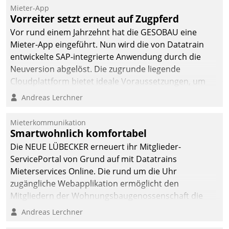
Mieter-App
abgeben – rund um die
Vorreiter setzt erneut auf Zugpferd
Uhr.
Vor rund einem Jahrzehnt hat die GESOBAU eine
Mieter-App eingeführt. Nun wird die von Datatrain
entwickelte SAP-integrierte Anwendung durch die
Neuversion abgelöst. Die zugrunde liegende
Cloudplattform bietet ideale Voraussetzungen, um
die Funktionalität der App zu erweitern und weitere
Andreas Lerchner
innovative Apps, auch von Drittanbietern, in SAP zu
integrieren.
Mieterkommunikation
Smartwohnlich komfortabel
Die NEUE LÜBECKER erneuert ihr Mitglieder-
ServicePortal von Grund auf mit Datatrains
Mieterservices Online. Die rund um die Uhr
zugängliche Webapplikation ermöglicht den
Mitgliedern der Wohnungs­bau­genossenschaft die
Kontaktaufnahme per Smartphone, Tablet oder PC.
Andreas Lerchner