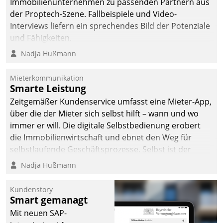
Immobilienunternehmen zu passenden Partnern aus
der Proptech-Szene. Fallbeispiele und Video-
Interviews liefern ein sprechendes Bild der Potenziale
und Fähigkeiten.
Nadja Hußmann
Mieterkommunikation
Smarte Leistung
Zeitgemäßer Kundenservice umfasst eine Mieter-App,
über die der Mieter sich selbst hilft – wann und wo
immer er will. Die digitale Selbstbedienung erobert
die Immobilienwirtschaft und ebnet den Weg für
selbstlaufende Geschäftsprozesse. Selbst ist der
Kunde und smart der Serviceanbieter.
Nadja Hußmann
Kundenstory
Smart gemanagt
Mit neuen SAP-