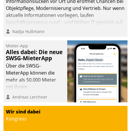
Informationslücken vor Ort und eröffnet Chancen bei
Objektpflege, Modernisierung und Vertrieb. Nur wenn
aktuelle Informationen vorliegen, laufen
Geschäftsprozesse rund – und blühen IT-gestützt auf.
Nadja Hußmann
Mieter-App
Alles dabei: Die neue
SWSG-MieterApp
Über die SWSG-
MieterApp können die
mehr als 50.000 Mieter
mit ihrem
Wohnungsunternehmen
Andreas Lerchner
kommunizieren, auf dem
Laufenden bleiben, Daten
Wir sind dabei
einsehen und ändern
Kongress
oder
Schadensmeldungen