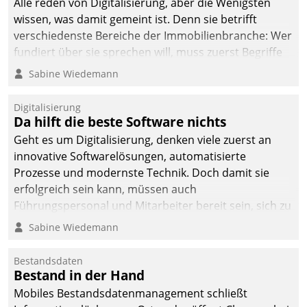
Alle reden von Digitalisierung, aber die Wenigsten
wissen, was damit gemeint ist. Denn sie betrifft
verschiedenste Bereiche der Immobilienbranche: Wer
fundiert über sie sprechen will, muss zuerst Begriffe
klären. Ein Aspekt ist die betriebliche Optimierung:
Sabine Wiedemann
Moderne Softwarelösungen ermöglichen große
Einsparungen durch optimierte und automatisierte
Digitalisierung
Prozesse. Doch man darf nicht zu viel erwarten: Allein
Da hilft die beste Software nichts
mit der Einführung einer neuen Software ist es nicht
Geht es um Digitalisierung, denken viele zuerst an
getan. Die Digitalisierung erfordert von Unternehmen
innovative Softwarelösungen, automatisierte
die Bereitschaft, sich zu überprüfen, zu hinterfragen
Prozesse und modernste Technik. Doch damit sie
und zu verändern.
erfolgreich sein kann, müssen auch
Führungspersonal und Mitarbeiter bereit sein, sich zu
verändern und anzupassen, sonst werden sie an ihr
Sabine Wiedemann
scheitern.
Bestandsdaten
Bestand in der Hand
Mobiles Bestandsdatenmanagement schließt