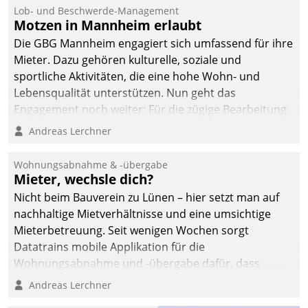
Lob- und Beschwerde-Management
Motzen in Mannheim erlaubt
Die GBG Mannheim engagiert sich umfassend für ihre
Mieter. Dazu gehören kulturelle, soziale und
sportliche Aktivitäten, die eine hohe Wohn- und
Lebensqualität unterstützen. Nun geht das
Engagement noch weiter: Für die zügige Bearbeitung
von Beschwerden – oder Lob – richtet das
Andreas Lerchner
Unternehmen mit Datatrains Applikation fürs Lob-
und Beschwerde-Management einen eigenen Kanal
Wohnungsabnahme & -übergabe
ein.
Mieter, wechsle dich?
Nicht beim Bauverein zu Lünen – hier setzt man auf
nachhaltige Mietverhältnisse und eine umsichtige
Mieterbetreuung. Seit wenigen Wochen sorgt
Datatrains mobile Applikation für die
Wohnungsabnahme und -übergabe dafür, dass
Mieter wohlgeordnet kommen und, so es sein muss,
Andreas Lerchner
gehen können.