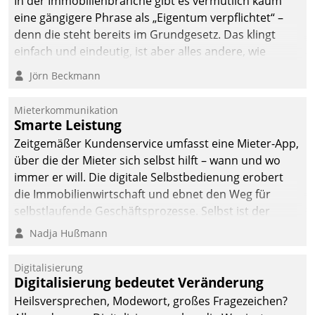
In der Immobilienbranche gibt es vermutlich kaum
eine gängigere Phrase als „Eigentum verpflichtet“ –
denn die steht bereits im Grundgesetz. Das klingt
einfach und eindeutig, ist aber alles andere, wie
Branchenbeschäftigte wissen. Denn mit der
Jörn Beckmann
Verantwortung folgen Verpflichtungen.
Mieterkommunikation
Smarte Leistung
Zeitgemäßer Kundenservice umfasst eine Mieter-App,
über die der Mieter sich selbst hilft – wann und wo
immer er will. Die digitale Selbstbedienung erobert
die Immobilienwirtschaft und ebnet den Weg für
selbstlaufende Geschäftsprozesse. Selbst ist der
Kunde und smart der Serviceanbieter.
Nadja Hußmann
Digitalisierung
Digitalisierung bedeutet Veränderung
Heilsversprechen, Modewort, großes Fragezeichen?