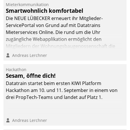
Die monatlichen
Mieterkommunikation
Mitteilungen zum
Smartwohnlich komfortabel
Heizungs- und
Die NEUE LÜBECKER erneuert ihr Mitglieder-
Wasserverbrauch gehen
ServicePortal von Grund auf mit Datatrains
automatisiert, vollständig
Mieterservices Online. Die rund um die Uhr
und auf Wunsch über
zugängliche Webapplikation ermöglicht den
mehrere zuvor
Mitgliedern der Wohnungs­bau­genossenschaft die
festgelegte
Kontaktaufnahme per Smartphone, Tablet oder PC.
Andreas Lerchner
Kommunikationswege bei
den Empfängern ein.
Hackathon
Sesam, öffne dich!
Datatrain startet beim ersten KIWI Platform
Hackathon am 10. und 11. September in einem von
drei PropTech-Teams und landet auf Platz 1.
Andreas Lerchner