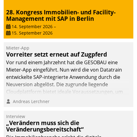
abgeben – rund um die
28. Kongress Immobilien- und Facility-
Uhr.
Management mit SAP in Berlin
14. September 2026
–
15. September 2026
Mieter-App
Vorreiter setzt erneut auf Zugpferd
Vor rund einem Jahrzehnt hat die GESOBAU eine
Mieter-App eingeführt. Nun wird die von Datatrain
entwickelte SAP-integrierte Anwendung durch die
Neuversion abgelöst. Die zugrunde liegende
Cloudplattform bietet ideale Voraussetzungen, um
die Funktionalität der App zu erweitern und weitere
Andreas Lerchner
innovative Apps, auch von Drittanbietern, in SAP zu
integrieren.
Interview
„Verändern muss sich die
Veränderungsbereitschaft“