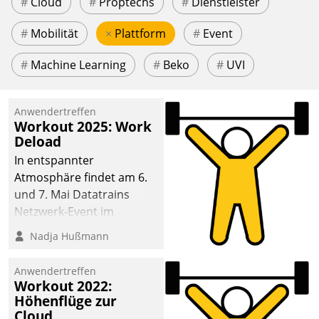
#
Cloud
#
Proptechs
#
Dienstleister
#
Mobilität
×
Plattform
#
Event
#
Machine Learning
#
Beko
#
UVI
Anwendertreffen
Workout 2025: Work
Deload
In entspannter
Atmosphäre findet am 6.
und 7. Mai Datatrains
Netzwerk-Event im
Kunden- und Partnerkreis
Nadja Hußmann
statt. Zentrale Frage: Wie
lassen sich
Anwendertreffen
Mammutprojekte
Workout 2022:
meistern und Workloads
Höhenflüge zur
Cloud
wuppen – bei zunehmend