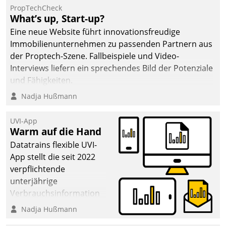
PropTechCheck
What’s up, Start-up?
Eine neue Website führt innovationsfreudige
Immobilienunternehmen zu passenden Partnern aus
der Proptech-Szene. Fallbeispiele und Video-
Interviews liefern ein sprechendes Bild der Potenziale
und Fähigkeiten.
Nadja Hußmann
UVI-App
Warm auf die Hand
Datatrains flexible UVI-
App stellt die seit 2022
verpflichtende
unterjährige
Verbrauchsinformation
schnell, zuverlässig und
Nadja Hußmann
leicht bekömmlich bereit: