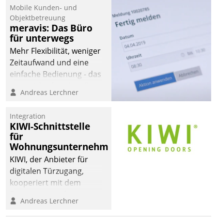
Mobile Kunden- und
Objektbetreuung
meravis: Das Büro
für unterwegs
Mehr Flexibilität, weniger
Zeitaufwand und eine
einfache Bedienung - das
verspricht das aktuelle
Andreas Lerchner
Cockpit für mobile
Mitarbeiter von
Integration
Datatrain. Die meravis
KIWI-Schnittstelle
Wohnungsbau- und
für
Immobilien GmbH hat
Wohnungsunternehmen
sich dabei für den Betrieb
KIWI, der Anbieter für
der Lösung über die SAP
digitalen Türzugang,
Cloud Platform
kooperiert mit dem
entschieden - als erstes
Beratungs- und
Andreas Lerchner
Unternehmen am
Softwareentwicklungshaus
Wohnungsmarkt.