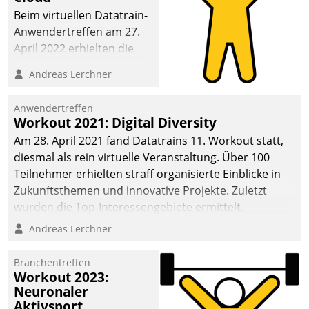
anspruchsvollen
Beim virtuellen Datatrain-
Aufgaben und
Anwendertreffen am 27.
abnehmendem
April 2022 erhielten die
Nachwuchs?
Teilnehmerinnen und
Andreas Lerchner
Teilnehmer kurzweilige
Einblicke in innovative
Anwendertreffen
Cloud-Strategien und -
Workout 2021: Digital Diversity
Lösungen mit hohem
Am 28. April 2021 fand Datatrains 11. Workout statt,
Zukunftspotenzial.
diesmal als rein virtuelle Veranstaltung. Über 100
Teilnehmer erhielten straff organisierte Einblicke in
Zukunftsthemen und innovative Projekte. Zuletzt
wurden die Top-Interessengebiete ermittelt.
Andreas Lerchner
Branchentreffen
Workout 2023:
Neuronaler
Aktivsport