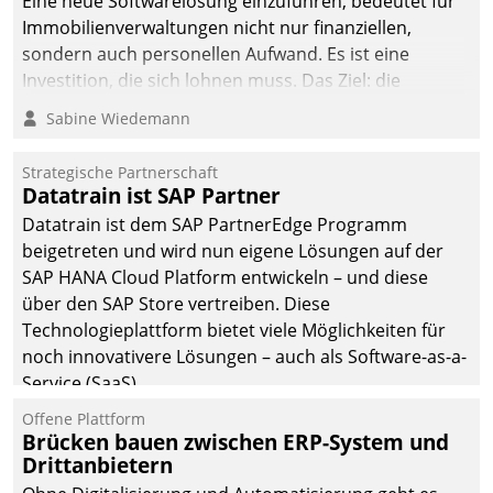
Eine neue Softwarelösung einzuführen, bedeutet für
Immobilienverwaltungen nicht nur finanziellen,
sondern auch personellen Aufwand. Es ist eine
Investition, die sich lohnen muss. Das Ziel: die
nachhaltige Optimierung der Geschäftsabläufe. Damit
Sabine Wiedemann
dieses Ziel erreicht wird, sollten einige Grundregeln
befolgt werden.
Strategische Partnerschaft
Datatrain ist SAP Partner
Datatrain ist dem SAP PartnerEdge Programm
beigetreten und wird nun eigene Lösungen auf der
SAP HANA Cloud Platform entwickeln – und diese
über den SAP Store vertreiben. Diese
Technologieplattform bietet viele Möglichkeiten für
noch innovativere Lösungen – auch als Software-as-a-
Service (SaaS).
Offene Plattform
Brücken bauen zwischen ERP-System und
Drittanbietern