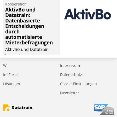
von Aufträgen der
Kooperation
operativen
AktivBo und
Instandhaltung in die
Datatrain:
Datenbasierte
SAP-Systemlandschaft
Entscheidungen
deutscher
durch
Wohnungsunternehmen
automatisierte
– und beschleunigt damit
Mieterbefragungen
den Weg vom
AktivBo und Datatrain
Mieteranliegen zum
kooperieren –
Dienstleisterauftrag.
Immobilienunternehmen
Wir
Impressum
profitieren: Die nahtlose
Integration der Lösungen
Im Fokus
Datenschutz
von AktivBo und
Lösungen
Cookie-Einstellungen
Datatrain ermöglicht
Newsletter
automatisiert ausgelöste,
zielgerichtete
Mieterbefragungen – eine
Datatrain
starke Grundlage für