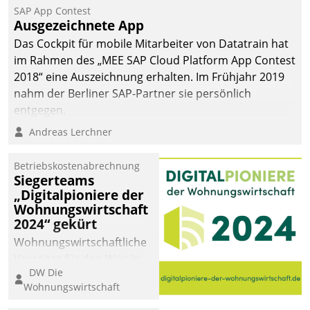
SAP App Contest
Ausgezeichnete App
Das Cockpit für mobile Mitarbeiter von Datatrain hat
im Rahmen des „MEE SAP Cloud Platform App Contest
2018“ eine Auszeichnung erhalten. Im Frühjahr 2019
nahm der Berliner SAP-Partner sie persönlich
entgegen.
Andreas Lerchner
Betriebskostenabrechnung
Siegerteams
„Digitalpioniere der
Wohnungswirtschaft
2024“ gekürt
Wohnungswirtschaftliche
Vorreiter für den Weg in
DW Die
eine digitale Zukunft zu
Wohnungswirtschaft
finden, ist das Ziel des
Awards „Digitalpioniere