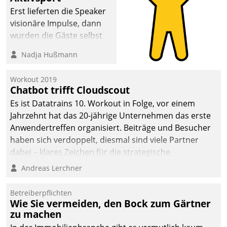
Erst lieferten die Speaker
visionäre Impulse, dann
wurden die Gäste selbst
aktiv und sammelten
Nadja Hußmann
methodisch
Vernetzungsideen fürs
Workout 2019
Quartier. Dazwischen
Chatbot trifft Cloudscout
zeigte Datatrain, was es
Es ist Datatrains 10. Workout in Folge, vor einem
Neues zu bieten hat.
Jahrzehnt hat das 20-jährige Unternehmen das erste
Anwendertreffen organisiert. Beiträge und Besucher
haben sich verdoppelt, diesmal sind viele Partner
dabei – klares Zeichen für die strategische
Fokussierung auf den Kunden.
Andreas Lerchner
Betreiberpflichten
Wie Sie vermeiden, den Bock zum Gärtner
zu machen