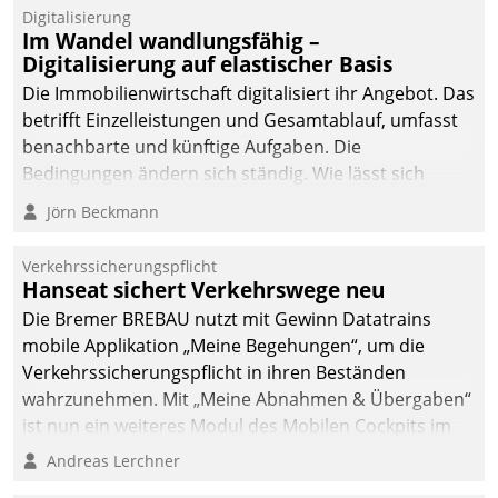
Datatrain.
Digitalisierung
Im Wandel wandlungsfähig –
Digitalisierung auf elastischer Basis
Die Immobilienwirtschaft digitalisiert ihr Angebot. Das
betrifft Einzelleistungen und Gesamtablauf, umfasst
benachbarte und künftige Aufgaben. Die
Bedingungen ändern sich ständig. Wie lässt sich
technisch die Kontrolle wahren und zugleich Freiraum
Jörn Beckmann
fürs Wachsen öffnen?
Verkehrssicherungspflicht
Hanseat sichert Verkehrswege neu
Die Bremer BREBAU nutzt mit Gewinn Datatrains
mobile Applikation „Meine Begehungen“, um die
Verkehrssicherungspflicht in ihren Beständen
wahrzunehmen. Mit „Meine Abnahmen & Übergaben“
ist nun ein weiteres Modul des Mobilen Cockpits im
Einsatz.
Andreas Lerchner