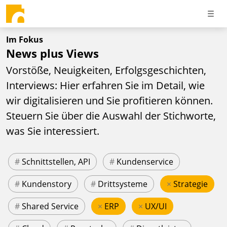
Im Fokus
News plus Views
Vorstöße, Neuigkeiten, Erfolgsgeschichten,
Interviews: Hier erfahren Sie im Detail, wie
wir digitalisieren und Sie profitieren können.
Steuern Sie über die Auswahl der Stichworte,
was Sie interessiert.
#
Schnittstellen, API
#
Kundenservice
#
Kundenstory
#
Drittsysteme
×
Strategie
#
Shared Service
×
ERP
×
UX/UI