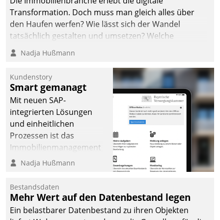
Die Immobilienbranche erlebt die digitale
Transformation. Doch muss man gleich alles über
den Haufen werfen? Wie lässt sich der Wandel
tatsächlich gestalten und umsetzen? Welche
Argumente zählen wirklich?
Nadja Hußmann
Kundenstory
Smart gemanagt
Mit neuen SAP-
integrierten Lösungen
und einheitlichen
Prozessen ist das
Immobilienmanagement
der Bayerischen
Nadja Hußmann
Versorgungskammer im
Ressort Kapitalanlage für
Bestandsdaten
künftige Aufgaben und
Mehr Wert auf den Datenbestand legen
Herausforderungen
Ein belastbarer Datenbestand zu ihren Objekten
gerüstet.