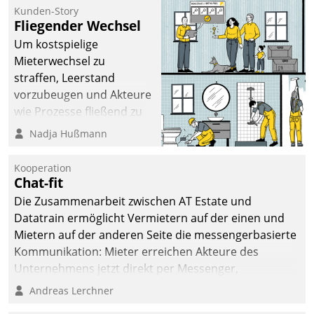
kommunale Wohnungsbauunternehmen daher
Kunden-Story
gemeinsam mit der Berliner Datatrain GmbH den
Fliegender Wechsel
Teilprozess der Objektsanierung digitalisiert.
Um kostspielige
Mieterwechsel zu
straffen, Leerstand
vorzubeugen und Akteure
wie Prozesse fließend zu
vernetzen, nutzt die
Nadja Hußmann
Berliner Gewobag seit
Jahresbeginn eine
Kooperation
Überblick, Einsicht und
Chat-fit
Eingriff bietende Lösung.
Die Zusammenarbeit zwischen AT Estate und
Zur Entwicklung setzte
Datatrain ermöglicht Vermietern auf der einen und
man auf
Mietern auf der anderen Seite die messengerbasierte
Cloudtechnologie,
Kommunikation: Mieter erreichen Akteure des
bewährte und Startup-
Unternehmens jetzt direkt per Messenger,
Partner sowie erstmals
Mitarbeiter oder Dienstleister empfangen oder
Andreas Lerchner
agile Projektmethoden.
versenden die Nachrichten via Cockpit.