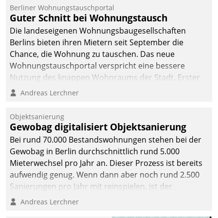
Berliner Wohnungstauschportal
Guter Schnitt bei Wohnungstausch
Die landeseigenen Wohnungsbaugesellschaften
Berlins bieten ihren Mietern seit September die
Chance, die Wohnung zu tauschen. Das neue
Wohnungstauschportal verspricht eine bessere
Nutzung des knappen Wohnraums der Stadt. Erster
Anwendungsfall für Datatrains Lösung API-Hub mit
Andreas Lerchner
Schnittstellen zu den ERP-Systemen der
Unternehmen.
Objektsanierung
Gewobag digitalisiert Objektsanierung
Bei rund 70.000 Bestandswohnungen stehen bei der
Gewobag in Berlin durchschnittlich rund 5.000
Mieterwechsel pro Jahr an. Dieser Prozess ist bereits
aufwendig genug. Wenn dann aber noch rund 2.500
Sanierungen pro Jahr mit reinspielen, ist der
Betreuungs- und Organisationsaufwand immens. Im
Andreas Lerchner
Rahmen ihrer Digitalisierungsstrategie hat das