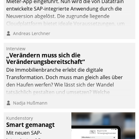
Mieter-App eingeführt. Nun wird die von Datatrain
entwickelte SAP-integrierte Anwendung durch die
Neuversion abgelöst. Die zugrunde liegende
Cloudplattform bietet ideale Voraussetzungen, um
die Funktionalität der App zu erweitern und weitere
Andreas Lerchner
innovative Apps, auch von Drittanbietern, in SAP zu
integrieren.
Interview
„Verändern muss sich die
Veränderungsbereitschaft“
Die Immobilienbranche erlebt die digitale
Transformation. Doch muss man gleich alles über
den Haufen werfen? Wie lässt sich der Wandel
tatsächlich gestalten und umsetzen? Welche
Argumente zählen wirklich?
Nadja Hußmann
Kundenstory
Smart gemanagt
Mit neuen SAP-