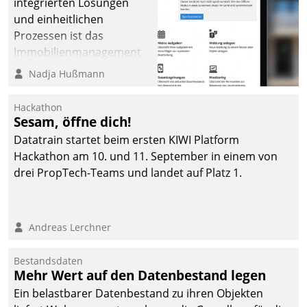
integrierten Lösungen
und einheitlichen
Prozessen ist das
Immobilienmanagement
der Bayerischen
Nadja Hußmann
Versorgungskammer im
Ressort Kapitalanlage für
Hackathon
künftige Aufgaben und
Sesam, öffne dich!
Herausforderungen
Datatrain startet beim ersten KIWI Platform
gerüstet.
Hackathon am 10. und 11. September in einem von
drei PropTech-Teams und landet auf Platz 1.
Andreas Lerchner
Bestandsdaten
Mehr Wert auf den Datenbestand legen
Ein belastbarer Datenbestand zu ihren Objekten