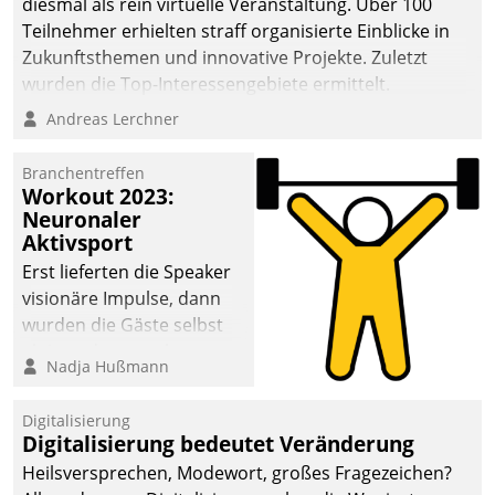
diesmal als rein virtuelle Veranstaltung. Über 100
Teilnehmer erhielten straff organisierte Einblicke in
Zukunftsthemen und innovative Projekte. Zuletzt
wurden die Top-Interessengebiete ermittelt.
Andreas Lerchner
Branchentreffen
Workout 2023:
Neuronaler
Aktivsport
Erst lieferten die Speaker
visionäre Impulse, dann
wurden die Gäste selbst
aktiv und sammelten
Nadja Hußmann
methodisch
Vernetzungsideen fürs
Digitalisierung
Quartier. Dazwischen
Digitalisierung bedeutet Veränderung
zeigte Datatrain, was es
Heilsversprechen, Modewort, großes Fragezeichen?
Neues zu bieten hat.