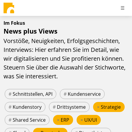
Im Fokus
News plus Views
Vorstöße, Neuigkeiten, Erfolgsgeschichten,
Interviews: Hier erfahren Sie im Detail, wie
wir digitalisieren und Sie profitieren können.
Steuern Sie über die Auswahl der Stichworte,
was Sie interessiert.
#
Schnittstellen, API
#
Kundenservice
#
Kundenstory
#
Drittsysteme
×
Strategie
#
Shared Service
×
ERP
×
UX/UI