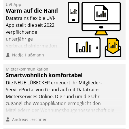
UVI-App
Warm auf die Hand
Datatrains flexible UVI-
App stellt die seit 2022
verpflichtende
unterjährige
Verbrauchsinformation
schnell, zuverlässig und
Nadja Hußmann
leicht bekömmlich bereit:
Die monatlichen
Mieterkommunikation
Mitteilungen zum
Smartwohnlich komfortabel
Heizungs- und
Die NEUE LÜBECKER erneuert ihr Mitglieder-
Wasserverbrauch gehen
ServicePortal von Grund auf mit Datatrains
automatisiert, vollständig
Mieterservices Online. Die rund um die Uhr
und auf Wunsch über
zugängliche Webapplikation ermöglicht den
mehrere zuvor
Mitgliedern der Wohnungs­bau­genossenschaft die
festgelegte
Kontaktaufnahme per Smartphone, Tablet oder PC.
Andreas Lerchner
Kommunikationswege bei
den Empfängern ein.