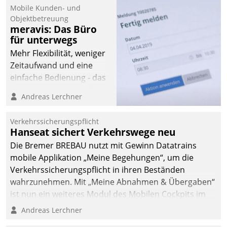
Mobile Kunden- und
Objektbetreuung
meravis: Das Büro
für unterwegs
Mehr Flexibilität, weniger
Zeitaufwand und eine
einfache Bedienung - das
verspricht das aktuelle
Andreas Lerchner
Cockpit für mobile
Mitarbeiter von
Verkehrssicherungspflicht
Datatrain. Die meravis
Hanseat sichert Verkehrswege neu
Wohnungsbau- und
Die Bremer BREBAU nutzt mit Gewinn Datatrains
Immobilien GmbH hat
mobile Applikation „Meine Begehungen“, um die
sich dabei für den Betrieb
Verkehrssicherungspflicht in ihren Beständen
der Lösung über die SAP
wahrzunehmen. Mit „Meine Abnahmen & Übergaben“
Cloud Platform
ist nun ein weiteres Modul des Mobilen Cockpits im
entschieden - als erstes
Einsatz.
Andreas Lerchner
Unternehmen am
Wohnungsmarkt.