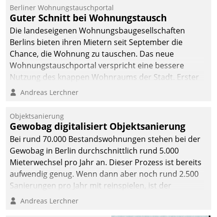
Berliner Wohnungstauschportal
Guter Schnitt bei Wohnungstausch
Die landeseigenen Wohnungsbaugesellschaften
Berlins bieten ihren Mietern seit September die
Chance, die Wohnung zu tauschen. Das neue
Wohnungstauschportal verspricht eine bessere
Nutzung des knappen Wohnraums der Stadt. Erster
Anwendungsfall für Datatrains Lösung API-Hub mit
Andreas Lerchner
Schnittstellen zu den ERP-Systemen der
Unternehmen.
Objektsanierung
Gewobag digitalisiert Objektsanierung
Bei rund 70.000 Bestandswohnungen stehen bei der
Gewobag in Berlin durchschnittlich rund 5.000
Mieterwechsel pro Jahr an. Dieser Prozess ist bereits
aufwendig genug. Wenn dann aber noch rund 2.500
Sanierungen pro Jahr mit reinspielen, ist der
Betreuungs- und Organisationsaufwand immens. Im
Andreas Lerchner
Rahmen ihrer Digitalisierungsstrategie hat das