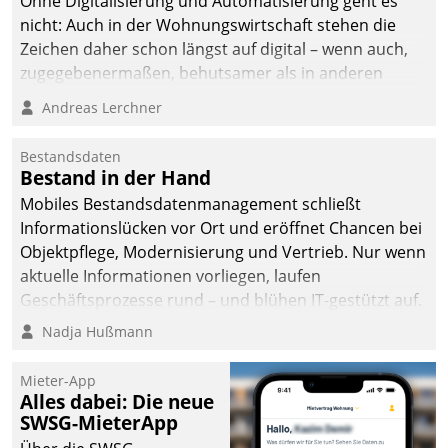
Ohne Digitalisierung und Automatisierung geht es
nicht: Auch in der Wohnungswirtschaft stehen die
Zeichen daher schon längst auf digital – wenn auch,
zugegebenermaßen, behutsamer als in anderen
Branchen.
Andreas Lerchner
Bestandsdaten
Bestand in der Hand
Mobiles Bestandsdatenmanagement schließt
Informationslücken vor Ort und eröffnet Chancen bei
Objektpflege, Modernisierung und Vertrieb. Nur wenn
aktuelle Informationen vorliegen, laufen
Geschäftsprozesse rund – und blühen IT-gestützt auf.
Nadja Hußmann
Mieter-App
Alles dabei: Die neue
SWSG-MieterApp