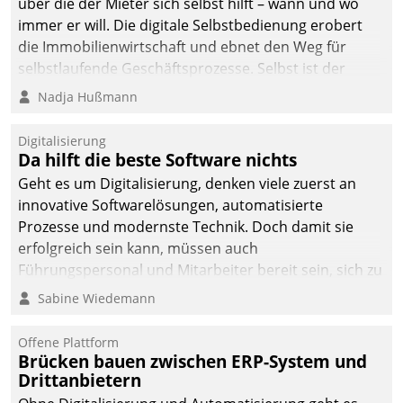
über die der Mieter sich selbst hilft – wann und wo
immer er will. Die digitale Selbstbedienung erobert
die Immobilienwirtschaft und ebnet den Weg für
selbstlaufende Geschäftsprozesse. Selbst ist der
Kunde und smart der Serviceanbieter.
Nadja Hußmann
Digitalisierung
Da hilft die beste Software nichts
Geht es um Digitalisierung, denken viele zuerst an
innovative Softwarelösungen, automatisierte
Prozesse und modernste Technik. Doch damit sie
erfolgreich sein kann, müssen auch
Führungspersonal und Mitarbeiter bereit sein, sich zu
verändern und anzupassen, sonst werden sie an ihr
Sabine Wiedemann
scheitern.
Offene Plattform
Brücken bauen zwischen ERP-System und
Drittanbietern