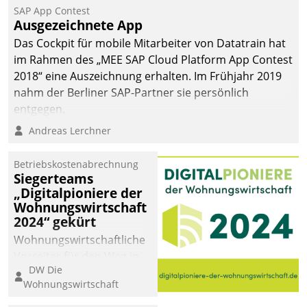
SAP App Contest
Ausgezeichnete App
Das Cockpit für mobile Mitarbeiter von Datatrain hat
im Rahmen des „MEE SAP Cloud Platform App Contest
2018“ eine Auszeichnung erhalten. Im Frühjahr 2019
nahm der Berliner SAP-Partner sie persönlich
entgegen.
Andreas Lerchner
Betriebskostenabrechnung
Siegerteams
„Digitalpioniere der
Wohnungswirtschaft
2024“ gekürt
Wohnungswirtschaftliche
Vorreiter für den Weg in
DW Die
eine digitale Zukunft zu
Wohnungswirtschaft
finden, ist das Ziel des
Awards „Digitalpioniere