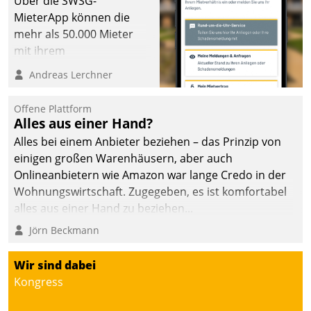
Über die SWSG-
MieterApp können die
mehr als 50.000 Mieter
mit ihrem
Wohnungsunternehmen
Andreas Lerchner
kommunizieren, auf dem
Laufenden bleiben, Daten
Offene Plattform
einsehen und ändern
Alles aus einer Hand?
oder
Alles bei einem Anbieter beziehen – das Prinzip von
Schadensmeldungen
einigen großen Warenhäusern, aber auch
abgeben – rund um die
Onlineanbietern wie Amazon war lange Credo in der
Uhr.
Wohnungswirtschaft. Zugegeben, es ist komfortabel
alles aus einer Hand zu beziehen...
Jörn Beckmann
Wir sind dabei
Kongress