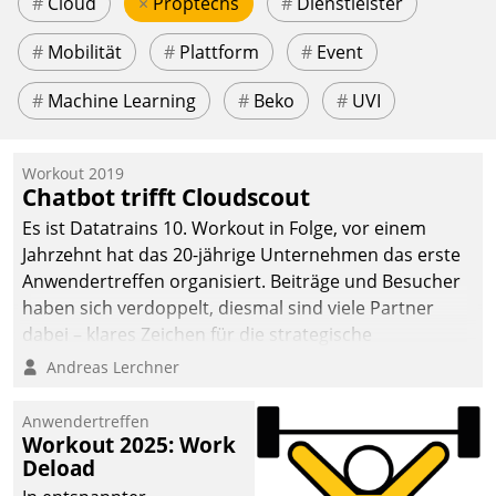
#
Cloud
×
Proptechs
#
Dienstleister
#
Mobilität
#
Plattform
#
Event
#
Machine Learning
#
Beko
#
UVI
Workout 2019
Chatbot trifft Cloudscout
Es ist Datatrains 10. Workout in Folge, vor einem
Jahrzehnt hat das 20-jährige Unternehmen das erste
Anwendertreffen organisiert. Beiträge und Besucher
haben sich verdoppelt, diesmal sind viele Partner
dabei – klares Zeichen für die strategische
Fokussierung auf den Kunden.
Andreas Lerchner
Anwendertreffen
Workout 2025: Work
Deload