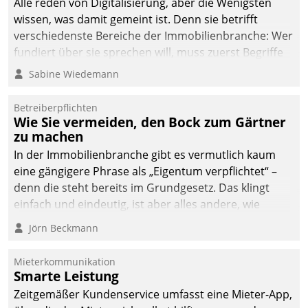
Alle reden von Digitalisierung, aber die Wenigsten
wissen, was damit gemeint ist. Denn sie betrifft
verschiedenste Bereiche der Immobilienbranche: Wer
fundiert über sie sprechen will, muss zuerst Begriffe
klären. Ein Aspekt ist die betriebliche Optimierung:
Sabine Wiedemann
Moderne Softwarelösungen ermöglichen große
Einsparungen durch optimierte und automatisierte
Betreiberpflichten
Prozesse. Doch man darf nicht zu viel erwarten: Allein
Wie Sie vermeiden, den Bock zum Gärtner
zu machen
mit der Einführung einer neuen Software ist es nicht
getan. Die Digitalisierung erfordert von Unternehmen
In der Immobilienbranche gibt es vermutlich kaum
die Bereitschaft, sich zu überprüfen, zu hinterfragen
eine gängigere Phrase als „Eigentum verpflichtet“ –
und zu verändern.
denn die steht bereits im Grundgesetz. Das klingt
einfach und eindeutig, ist aber alles andere, wie
Branchenbeschäftigte wissen. Denn mit der
Jörn Beckmann
Verantwortung folgen Verpflichtungen.
Mieterkommunikation
Smarte Leistung
Zeitgemäßer Kundenservice umfasst eine Mieter-App,