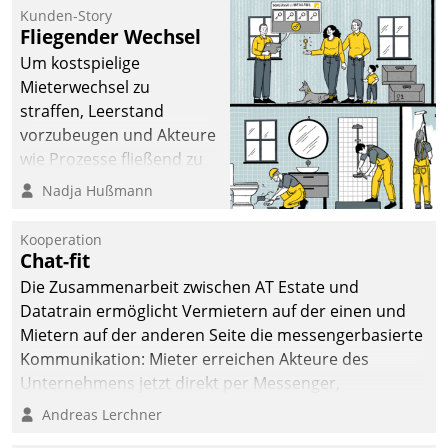
kommunale Wohnungsbauunternehmen daher
Kunden-Story
gemeinsam mit der Berliner Datatrain GmbH den
Fliegender Wechsel
Teilprozess der Objektsanierung digitalisiert.
Um kostspielige
Mieterwechsel zu
straffen, Leerstand
vorzubeugen und Akteure
wie Prozesse fließend zu
vernetzen, nutzt die
Nadja Hußmann
Berliner Gewobag seit
Jahresbeginn eine
Kooperation
Überblick, Einsicht und
Chat-fit
Eingriff bietende Lösung.
Die Zusammenarbeit zwischen AT Estate und
Zur Entwicklung setzte
Datatrain ermöglicht Vermietern auf der einen und
man auf
Mietern auf der anderen Seite die messengerbasierte
Cloudtechnologie,
Kommunikation: Mieter erreichen Akteure des
bewährte und Startup-
Unternehmens jetzt direkt per Messenger,
Partner sowie erstmals
Mitarbeiter oder Dienstleister empfangen oder
Andreas Lerchner
agile Projektmethoden.
versenden die Nachrichten via Cockpit.