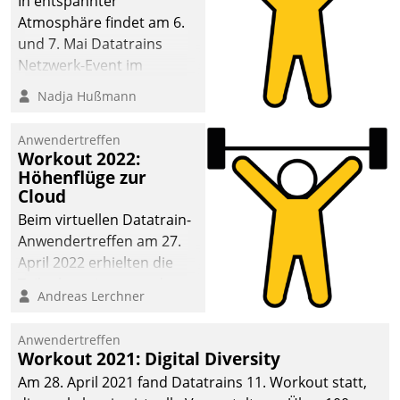
In entspannter
Atmosphäre findet am 6.
und 7. Mai Datatrains
Netzwerk-Event im
Kunden- und Partnerkreis
Nadja Hußmann
statt. Zentrale Frage: Wie
lassen sich
Anwendertreffen
Mammutprojekte
Workout 2022:
meistern und Workloads
Höhenflüge zur
Cloud
wuppen – bei zunehmend
anspruchsvollen
Beim virtuellen Datatrain-
Aufgaben und
Anwendertreffen am 27.
abnehmendem
April 2022 erhielten die
Nachwuchs?
Teilnehmerinnen und
Andreas Lerchner
Teilnehmer kurzweilige
Einblicke in innovative
Anwendertreffen
Cloud-Strategien und -
Workout 2021: Digital Diversity
Lösungen mit hohem
Am 28. April 2021 fand Datatrains 11. Workout statt,
Zukunftspotenzial.