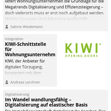
liefert Wohnungsunternehmen die Grundlage für die
Megatrends Digitalisierung und Effizienzsteigerung –
doch vielerorts muss er erst noch aufgebaut werden.
Mobile Lösungen sind dabei eine große Hilfe.
Sabine Wiedemann
Integration
KIWI-Schnittstelle
für
Wohnungsunternehmen
KIWI, der Anbieter für
digitalen Türzugang,
kooperiert mit dem
Beratungs- und
Andreas Lerchner
Softwareentwicklungshaus
Datatrain.
Digitalisierung
Im Wandel wandlungsfähig –
Digitalisierung auf elastischer Basis