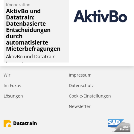
von Aufträgen der
Kooperation
operativen
AktivBo und
Instandhaltung in die
Datatrain:
Datenbasierte
SAP-Systemlandschaft
Entscheidungen
deutscher
durch
Wohnungsunternehmen
automatisierte
– und beschleunigt damit
Mieterbefragungen
den Weg vom
AktivBo und Datatrain
Mieteranliegen zum
kooperieren –
Dienstleisterauftrag.
Immobilienunternehmen
Wir
Impressum
profitieren: Die nahtlose
Integration der Lösungen
Im Fokus
Datenschutz
von AktivBo und
Lösungen
Cookie-Einstellungen
Datatrain ermöglicht
Newsletter
automatisiert ausgelöste,
zielgerichtete
Mieterbefragungen – eine
Datatrain
starke Grundlage für