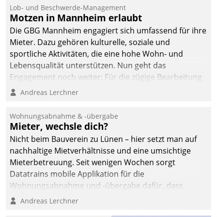
Lob- und Beschwerde-Management
Motzen in Mannheim erlaubt
Die GBG Mannheim engagiert sich umfassend für ihre
Mieter. Dazu gehören kulturelle, soziale und
sportliche Aktivitäten, die eine hohe Wohn- und
Lebensqualität unterstützen. Nun geht das
Engagement noch weiter: Für die zügige Bearbeitung
von Beschwerden – oder Lob – richtet das
Andreas Lerchner
Unternehmen mit Datatrains Applikation fürs Lob-
und Beschwerde-Management einen eigenen Kanal
Wohnungsabnahme & -übergabe
ein.
Mieter, wechsle dich?
Nicht beim Bauverein zu Lünen – hier setzt man auf
nachhaltige Mietverhältnisse und eine umsichtige
Mieterbetreuung. Seit wenigen Wochen sorgt
Datatrains mobile Applikation für die
Wohnungsabnahme und -übergabe dafür, dass
Mieter wohlgeordnet kommen und, so es sein muss,
Andreas Lerchner
gehen können.