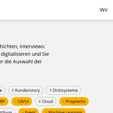
Wir
hichten, Interviews:
 digitalisieren und Sie
er die Auswahl der
e
#
Kundenstory
#
Drittsysteme
ERP
×
UX/UI
#
Cloud
×
Proptechs
ttform
×
Event
×
Machine Learning