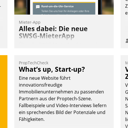
-
Z
e
Mieter-App
Alles dabei: Die neue
SWSG-MieterApp
Über die SWSG-MieterApp können die
mehr als 50.000 Mieter mit ihrem
Wohnungsunternehmen kommunizieren,
PropTechCheck
M
auf dem Laufenden bleiben, Daten
What’s up, Start-up?
einsehen und ändern oder
Eine neue Website führt
Schadensmeldungen abgeben – rund um
innovationsfreudige
V
die Uhr.
Immobilienunternehmen zu passenden
G
Partnern aus der Proptech-Szene.
N
Fallbeispiele und Video-Interviews liefern
S
Andreas Lerchner
ein sprechendes Bild der Potenziale und
N
Fähigkeiten.
l
V