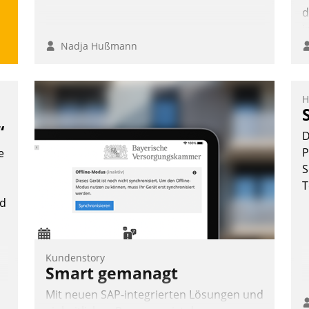
d
i
i
Nadja Hußmann
H
“
D
P
e
S
T
nd
Kundenstory
Smart gemanagt
Mit neuen SAP-integrierten Lösungen und