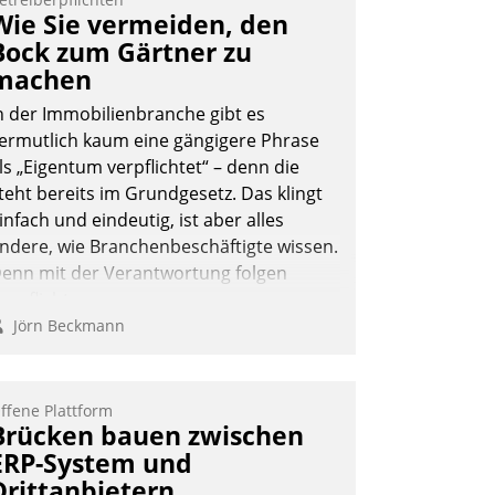
Wie Sie vermeiden, den
Bock zum Gärtner zu
machen
n der Immobilienbranche gibt es
ermutlich kaum eine gängigere Phrase
ls „Eigentum verpflichtet“ – denn die
teht bereits im Grundgesetz. Das klingt
infach und eindeutig, ist aber alles
ndere, wie Branchenbeschäftigte wissen.
enn mit der Verantwortung folgen
erpflichtungen.
Jörn Beckmann
ffene Plattform
Brücken bauen zwischen
ERP-System und
Drittanbietern