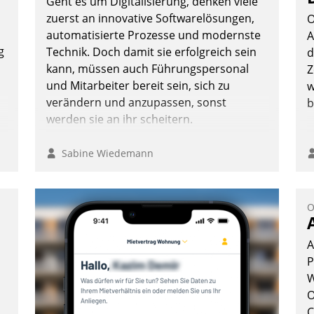
Geht es um Digitalisierung, denken viele
zuerst an innovative Softwarelösungen,
O
automatisierte Prozesse und modernste
A
g
Technik. Doch damit sie erfolgreich sein
d
kann, müssen auch Führungspersonal
Z
und Mitarbeiter bereit sein, sich zu
w
verändern und anzupassen, sonst
b
werden sie an ihr scheitern.
Sabine Wiedemann
O
A
P
W
O
C