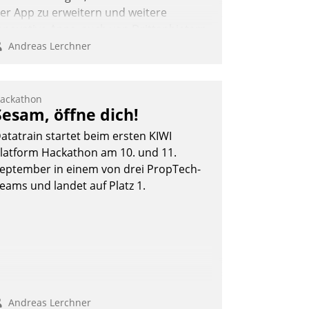
er App zu erweitern und weitere
nnovative Apps, auch von Drittanbietern,
n SAP zu integrieren.
Andreas Lerchner
ackathon
Sesam, öffne dich!
atatrain startet beim ersten KIWI
latform Hackathon am 10. und 11.
eptember in einem von drei PropTech-
eams und landet auf Platz 1.
Andreas Lerchner