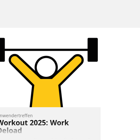
nwendertreffen
Workout 2025: Work
Deload
n entspannter Atmosphäre findet am 6.