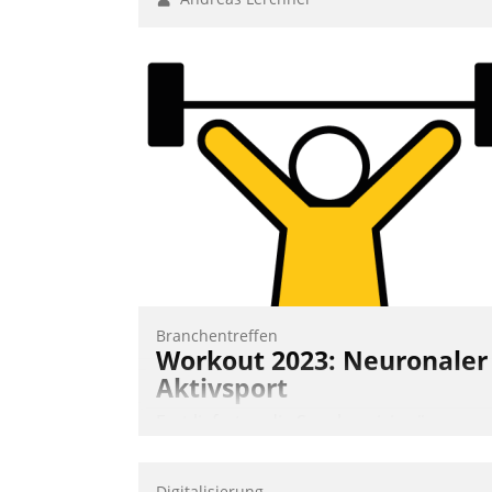
Branchentreffen
Workout 2023: Neuronaler
Aktivsport
Erst lieferten die Speaker visionäre
Impulse, dann wurden die Gäste selbst
aktiv und sammelten methodisch
Digitalisierung