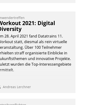
nd 7. Mai Datatrains Netzwerk-Event im
unden- und Partnerkreis statt. Zentrale
rage: Wie lassen sich Mammutprojekte
nwendertreffen
Workout 2021: Digital
eistern und Workloads wuppen – bei
Diversity
unehmend anspruchsvollen Aufgaben
nd abnehmendem Nachwuchs?
m 28. April 2021 fand Datatrains 11.
orkout statt, diesmal als rein virtuelle
eranstaltung. Über 100 Teilnehmer
Nadja Hußmann
rhielten straff organisierte Einblicke in
ukunftsthemen und innovative Projekte.
uletzt wurden die Top-Interessengebiete
rmittelt.
Andreas Lerchner
etreiberpflichten