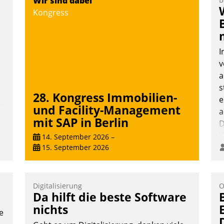
Wir sind dabei
Teilnehmer kurzweilige Einblicke in
Kongress
innovative Cloud-Strategien und -
Lösungen mit hohem Zukunftspotenzial.
I
v
a
Andreas Lerchner
s
28. Kongress Immobilien-
e
und Facility-Management
a
mit SAP in Berlin
D
n
V
14. September 2026
–
15. September 2026
Digitalisierung
O
Da hilft die beste Software
nichts
e