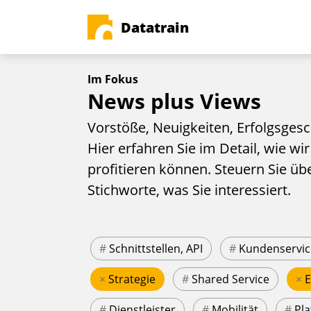
Datatrain
Im Fokus
News plus Views
Vorstöße, Neuigkeiten, Erfolgsgesc
Hier erfahren Sie im Detail, wie wir
profitieren können. Steuern Sie üb
Stichworte, was Sie interessiert.
#
Schnittstellen, API
#
Kundenservic
×
Strategie
#
Shared Service
×
#
Dienstleister
#
Mobilität
#
Pla