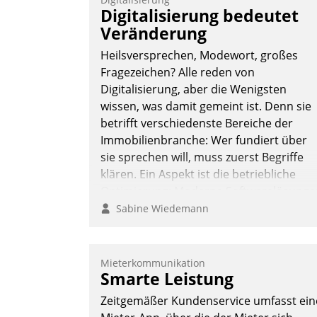
Vernetzungsideen fürs Quartier.
Digitalisierung bedeutet
Dazwischen zeigte Datatrain, was es
Veränderung
Neues zu bieten hat.
Heilsversprechen, Modewort, großes
Fragezeichen? Alle reden von
Digitalisierung, aber die Wenigsten
wissen, was damit gemeint ist. Denn sie
Nadja Hußmann
betrifft verschiedenste Bereiche der
Immobilienbranche: Wer fundiert über
sie sprechen will, muss zuerst Begriffe
klären. Ein Aspekt ist die betriebliche
Optimierung: Moderne Softwarelösunge
ermöglichen große Einsparungen durch
Sabine Wiedemann
optimierte und automatisierte Prozesse.
Doch man darf nicht zu viel erwarten:
Allein mit der Einführung einer neuen
Mieterkommunikation
Smarte Leistung
Software ist es nicht getan. Die
Digitalisierung erfordert von
Zeitgemäßer Kundenservice umfasst ein
Unternehmen die Bereitschaft, sich zu