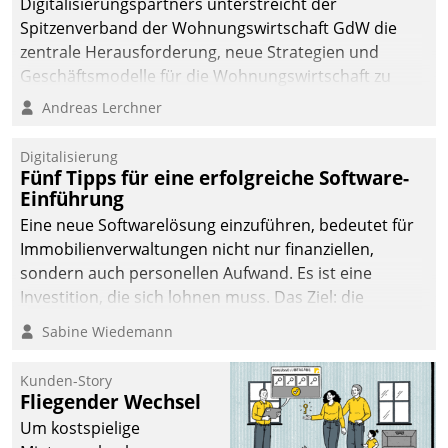
Digitalisierungspartners unterstreicht der
Spitzenverband der Wohnungswirtschaft GdW die
zentrale Herausforderung, neue Strategien und
Geschäftsmodelle für die Wohnungswirtschaft zu
entwickeln.
Andreas Lerchner
Digitalisierung
Fünf Tipps für eine erfolgreiche Software-
Einführung
Eine neue Softwarelösung einzuführen, bedeutet für
Immobilienverwaltungen nicht nur finanziellen,
sondern auch personellen Aufwand. Es ist eine
Investition, die sich lohnen muss. Das Ziel: die
nachhaltige Optimierung der Geschäftsabläufe. Damit
Sabine Wiedemann
dieses Ziel erreicht wird, sollten einige Grundregeln
befolgt werden.
Kunden-Story
Fliegender Wechsel
Um kostspielige