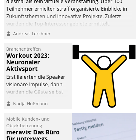
diesmal als rein virtuelle Veranstaltung. Über 100
Teilnehmer erhielten straff organisierte Einblicke in
Zukunftsthemen und innovative Projekte. Zuletzt
wurden die Top-Interessengebiete ermittelt.
Andreas Lerchner
Branchentreffen
Workout 2023:
Neuronaler
Aktivsport
Erst lieferten die Speaker
visionäre Impulse, dann
wurden die Gäste selbst
aktiv und sammelten
Nadja Hußmann
methodisch
Vernetzungsideen fürs
Mobile Kunden- und
Quartier. Dazwischen
Objektbetreuung
zeigte Datatrain, was es
meravis: Das Büro
Neues zu bieten hat.
für unterwegs