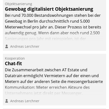
Unternehmen.
Objektsanierung
Gewobag digitalisiert Objektsanierung
Bei rund 70.000 Bestandswohnungen stehen bei der
Gewobag in Berlin durchschnittlich rund 5.000
Mieterwechsel pro Jahr an. Dieser Prozess ist bereits
aufwendig genug. Wenn dann aber noch rund 2.500
Sanierungen pro Jahr mit reinspielen, ist der
Betreuungs- und Organisationsaufwand immens. Im
Andreas Lerchner
Rahmen ihrer Digitalisierungsstrategie hat das
kommunale Wohnungsbauunternehmen daher
Kooperation
gemeinsam mit der Berliner Datatrain GmbH den
Chat-fit
Teilprozess der Objektsanierung digitalisiert.
Die Zusammenarbeit zwischen AT Estate und
Datatrain ermöglicht Vermietern auf der einen und
Mietern auf der anderen Seite die messengerbasierte
Kommunikation: Mieter erreichen Akteure des
Unternehmens jetzt direkt per Messenger,
Mitarbeiter oder Dienstleister empfangen oder
Andreas Lerchner
versenden die Nachrichten via Cockpit.