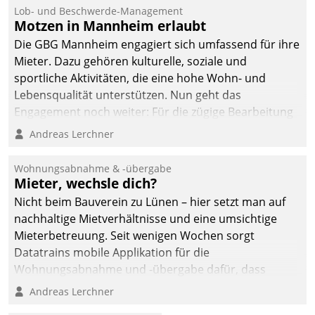
Lob- und Beschwerde-Management
Motzen in Mannheim erlaubt
Die GBG Mannheim engagiert sich umfassend für ihre
Mieter. Dazu gehören kulturelle, soziale und
sportliche Aktivitäten, die eine hohe Wohn- und
Lebensqualität unterstützen. Nun geht das
Engagement noch weiter: Für die zügige Bearbeitung
von Beschwerden – oder Lob – richtet das
Andreas Lerchner
Unternehmen mit Datatrains Applikation fürs Lob-
und Beschwerde-Management einen eigenen Kanal
Wohnungsabnahme & -übergabe
ein.
Mieter, wechsle dich?
Nicht beim Bauverein zu Lünen – hier setzt man auf
nachhaltige Mietverhältnisse und eine umsichtige
Mieterbetreuung. Seit wenigen Wochen sorgt
Datatrains mobile Applikation für die
Wohnungsabnahme und -übergabe dafür, dass
Mieter wohlgeordnet kommen und, so es sein muss,
Andreas Lerchner
gehen können.