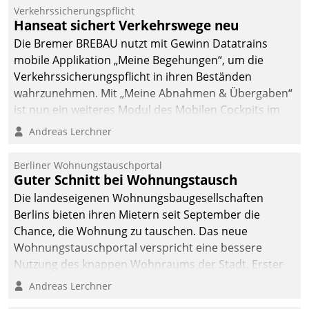
Verkehrssicherungspflicht
Hanseat sichert Verkehrswege neu
Die Bremer BREBAU nutzt mit Gewinn Datatrains
mobile Applikation „Meine Begehungen“, um die
Verkehrssicherungspflicht in ihren Beständen
wahrzunehmen. Mit „Meine Abnahmen & Übergaben“
ist nun ein weiteres Modul des Mobilen Cockpits im
Einsatz.
Andreas Lerchner
Berliner Wohnungstauschportal
Guter Schnitt bei Wohnungstausch
Die landeseigenen Wohnungsbaugesellschaften
Berlins bieten ihren Mietern seit September die
Chance, die Wohnung zu tauschen. Das neue
Wohnungstauschportal verspricht eine bessere
Nutzung des knappen Wohnraums der Stadt. Erster
Anwendungsfall für Datatrains Lösung API-Hub mit
Andreas Lerchner
Schnittstellen zu den ERP-Systemen der