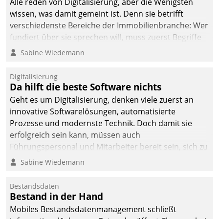
Alle reden von Digitalisierung, aber die Wenigsten
wissen, was damit gemeint ist. Denn sie betrifft
verschiedenste Bereiche der Immobilienbranche: Wer
fundiert über sie sprechen will, muss zuerst Begriffe
klären. Ein Aspekt ist die betriebliche Optimierung:
Sabine Wiedemann
Moderne Softwarelösungen ermöglichen große
Einsparungen durch optimierte und automatisierte
Digitalisierung
Prozesse. Doch man darf nicht zu viel erwarten: Allein
Da hilft die beste Software nichts
mit der Einführung einer neuen Software ist es nicht
Geht es um Digitalisierung, denken viele zuerst an
getan. Die Digitalisierung erfordert von Unternehmen
innovative Softwarelösungen, automatisierte
die Bereitschaft, sich zu überprüfen, zu hinterfragen
Prozesse und modernste Technik. Doch damit sie
und zu verändern.
erfolgreich sein kann, müssen auch
Führungspersonal und Mitarbeiter bereit sein, sich zu
verändern und anzupassen, sonst werden sie an ihr
Sabine Wiedemann
scheitern.
Bestandsdaten
Bestand in der Hand
Mobiles Bestandsdatenmanagement schließt