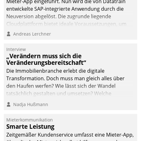
Mieter-App eingeführt. Nun wird die von Datatrain
entwickelte SAP-integrierte Anwendung durch die
Neuversion abgelöst. Die zugrunde liegende
Cloudplattform bietet ideale Voraussetzungen, um
die Funktionalität der App zu erweitern und weitere
Andreas Lerchner
innovative Apps, auch von Drittanbietern, in SAP zu
integrieren.
Interview
„Verändern muss sich die
Veränderungsbereitschaft“
Die Immobilienbranche erlebt die digitale
Transformation. Doch muss man gleich alles über
den Haufen werfen? Wie lässt sich der Wandel
tatsächlich gestalten und umsetzen? Welche
Argumente zählen wirklich?
Nadja Hußmann
Mieterkommunikation
Smarte Leistung
Zeitgemäßer Kundenservice umfasst eine Mieter-App,