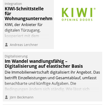
Integration
KIWI-Schnittstelle
für
Wohnungsunternehmen
KIWI, der Anbieter für
digitalen Türzugang,
kooperiert mit dem
Beratungs- und
Andreas Lerchner
Softwareentwicklungshaus
Datatrain.
Digitalisierung
Im Wandel wandlungsfähig –
Digitalisierung auf elastischer Basis
Die Immobilienwirtschaft digitalisiert ihr Angebot. Das
betrifft Einzelleistungen und Gesamtablauf, umfasst
benachbarte und künftige Aufgaben. Die
Bedingungen ändern sich ständig. Wie lässt sich
technisch die Kontrolle wahren und zugleich Freiraum
Jörn Beckmann
fürs Wachsen öffnen?