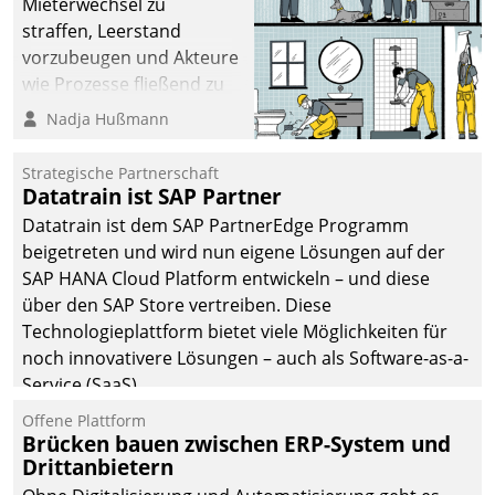
Mieterwechsel zu
straffen, Leerstand
vorzubeugen und Akteure
wie Prozesse fließend zu
vernetzen, nutzt die
Nadja Hußmann
Berliner Gewobag seit
Jahresbeginn eine
Strategische Partnerschaft
Überblick, Einsicht und
Datatrain ist SAP Partner
Eingriff bietende Lösung.
Datatrain ist dem SAP PartnerEdge Programm
Zur Entwicklung setzte
beigetreten und wird nun eigene Lösungen auf der
man auf
SAP HANA Cloud Platform entwickeln – und diese
Cloudtechnologie,
über den SAP Store vertreiben. Diese
bewährte und Startup-
Technologieplattform bietet viele Möglichkeiten für
Partner sowie erstmals
noch innovativere Lösungen – auch als Software-as-a-
agile Projektmethoden.
Service (SaaS).
Offene Plattform
Brücken bauen zwischen ERP-System und
Drittanbietern