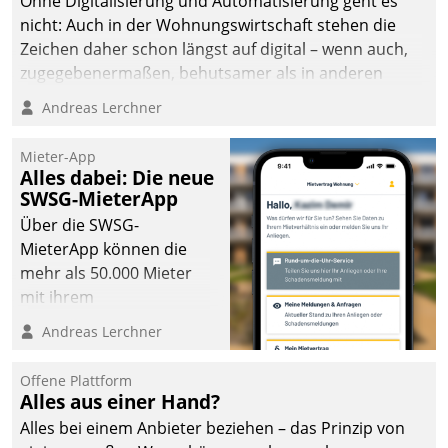
Ohne Digitalisierung und Automatisierung geht es
nicht: Auch in der Wohnungswirtschaft stehen die
Zeichen daher schon längst auf digital – wenn auch,
zugegebenermaßen, behutsamer als in anderen
Branchen.
Andreas Lerchner
Mieter-App
Alles dabei: Die neue
SWSG-MieterApp
Über die SWSG-
MieterApp können die
mehr als 50.000 Mieter
mit ihrem
Wohnungsunternehmen
Andreas Lerchner
kommunizieren, auf dem
Laufenden bleiben, Daten
Offene Plattform
einsehen und ändern
Alles aus einer Hand?
oder
Alles bei einem Anbieter beziehen – das Prinzip von
Schadensmeldungen