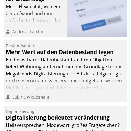
Mehr Flexibilität, weniger
Zeitaufwand und eine
einfache Bedienung - das
verspricht das aktuelle
Andreas Lerchner
Cockpit für mobile
Mitarbeiter von
Bestandsdaten
Datatrain. Die meravis
Mehr Wert auf den Datenbestand legen
Wohnungsbau- und
Ein belastbarer Datenbestand zu ihren Objekten
Immobilien GmbH hat
liefert Wohnungsunternehmen die Grundlage für die
sich dabei für den Betrieb
Megatrends Digitalisierung und Effizienzsteigerung –
der Lösung über die SAP
doch vielerorts muss er erst noch aufgebaut werden.
Cloud Platform
Mobile Lösungen sind dabei eine große Hilfe.
entschieden - als erstes
Sabine Wiedemann
Unternehmen am
Wohnungsmarkt.
Digitalisierung
Digitalisierung bedeutet Veränderung
Heilsversprechen, Modewort, großes Fragezeichen?