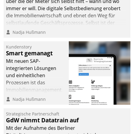
über die der Mieter sich selbst hilft – wann und wo
immer er will. Die digitale Selbstbedienung erobert
die Immobilienwirtschaft und ebnet den Weg für
selbstlaufende Geschäftsprozesse. Selbst ist der
Kunde und smart der Serviceanbieter.
Nadja Hußmann
Kundenstory
Smart gemanagt
Mit neuen SAP-
integrierten Lösungen
und einheitlichen
Prozessen ist das
Immobilienmanagement
der Bayerischen
Nadja Hußmann
Versorgungskammer im
Ressort Kapitalanlage für
Strategische Partnerschaft
künftige Aufgaben und
GdW nimmt Datatrain auf
Herausforderungen
Mit der Aufnahme des Berliner
gerüstet.