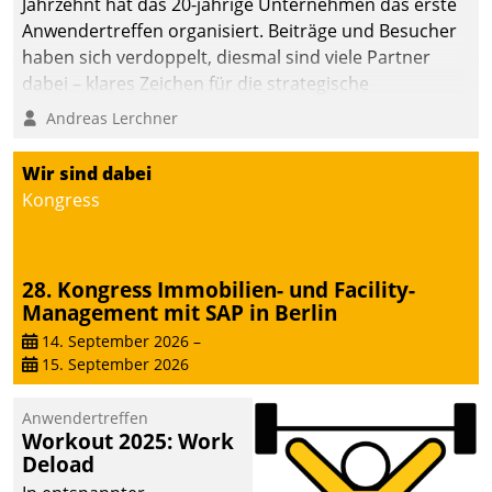
Jahrzehnt hat das 20-jährige Unternehmen das erste
Anwendertreffen organisiert. Beiträge und Besucher
haben sich verdoppelt, diesmal sind viele Partner
dabei – klares Zeichen für die strategische
Fokussierung auf den Kunden.
Andreas Lerchner
Wir sind dabei
Kongress
28. Kongress Immobilien- und Facility-
Management mit SAP in Berlin
14. September 2026
–
15. September 2026
Anwendertreffen
Workout 2025: Work
Deload