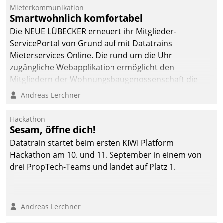
Die monatlichen
Mieterkommunikation
Mitteilungen zum
Smartwohnlich komfortabel
Heizungs- und
Die NEUE LÜBECKER erneuert ihr Mitglieder-
Wasserverbrauch gehen
ServicePortal von Grund auf mit Datatrains
automatisiert, vollständig
Mieterservices Online. Die rund um die Uhr
und auf Wunsch über
zugängliche Webapplikation ermöglicht den
mehrere zuvor
Mitgliedern der Wohnungs­bau­genossenschaft die
festgelegte
Kontaktaufnahme per Smartphone, Tablet oder PC.
Andreas Lerchner
Kommunikationswege bei
den Empfängern ein.
Hackathon
Sesam, öffne dich!
Datatrain startet beim ersten KIWI Platform
Hackathon am 10. und 11. September in einem von
drei PropTech-Teams und landet auf Platz 1.
Andreas Lerchner