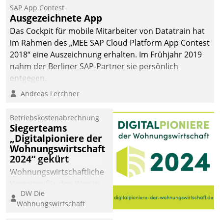
SAP App Contest
Ausgezeichnete App
Das Cockpit für mobile Mitarbeiter von Datatrain hat
im Rahmen des „MEE SAP Cloud Platform App Contest
2018“ eine Auszeichnung erhalten. Im Frühjahr 2019
nahm der Berliner SAP-Partner sie persönlich
entgegen.
Andreas Lerchner
Betriebskostenabrechnung
Siegerteams
„Digitalpioniere der
Wohnungswirtschaft
2024“ gekürt
Wohnungswirtschaftliche
Vorreiter für den Weg in
DW Die
eine digitale Zukunft zu
Wohnungswirtschaft
finden, ist das Ziel des
Awards „Digitalpioniere