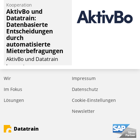
Kooperation
der
AktivBo und
Wohnungswirtschaft“.
Datatrain:
Bewerben können sich
Datenbasierte
dafür ein Team
Entscheidungen
durch
bestehend aus
automatisierte
Wohnungsunternehmen
Mieterbefragungen
und PropTech.
AktivBo und Datatrain
kooperieren –
Immobilienunternehmen
Wir
Impressum
profitieren: Die nahtlose
Integration der Lösungen
Im Fokus
Datenschutz
von AktivBo und
Lösungen
Cookie-Einstellungen
Datatrain ermöglicht
Newsletter
automatisiert ausgelöste,
zielgerichtete
Mieterbefragungen – eine
Datatrain
starke Grundlage für