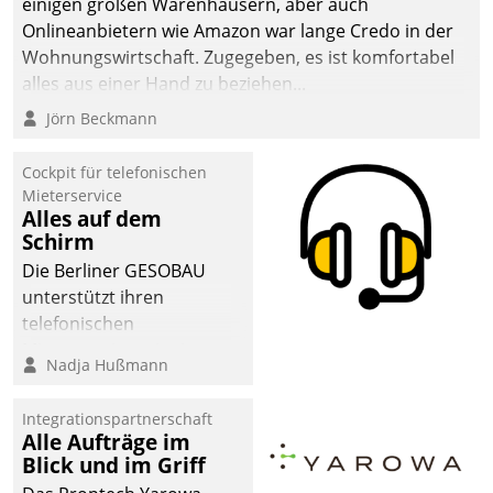
einigen großen Warenhäusern, aber auch
abgeben – rund um die
Onlineanbietern wie Amazon war lange Credo in der
Uhr.
Wohnungswirtschaft. Zugegeben, es ist komfortabel
alles aus einer Hand zu beziehen...
Jörn Beckmann
Cockpit für telefonischen
Mieterservice
Alles auf dem
Schirm
Die Berliner GESOBAU
unterstützt ihren
telefonischen
Mieterservice mit einem
Nadja Hußmann
digitalen Cockpit, das
situationsbezogen
Integrationspartnerschaft
passende Fragen und
Alle Aufträge im
Schlagworte auswirft.
Blick und im Griff
Eine intuitive