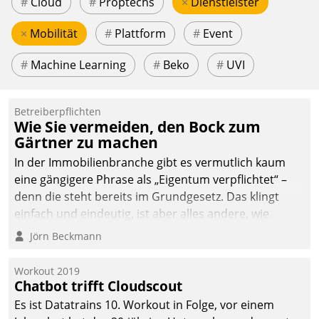
#
Cloud
#
Proptechs
×
Dienstleister
×
Mobilität
#
Plattform
#
Event
#
Machine Learning
#
Beko
#
UVI
Betreiberpflichten
Wie Sie vermeiden, den Bock zum
Gärtner zu machen
In der Immobilienbranche gibt es vermutlich kaum
eine gängigere Phrase als „Eigentum verpflichtet“ –
denn die steht bereits im Grundgesetz. Das klingt
einfach und eindeutig, ist aber alles andere, wie
Branchenbeschäftigte wissen. Denn mit der
Jörn Beckmann
Verantwortung folgen Verpflichtungen.
Workout 2019
Chatbot trifft Cloudscout
Es ist Datatrains 10. Workout in Folge, vor einem