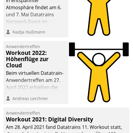
In entspannter
Atmosphäre findet am 6.
und 7. Mai Datatrains
Netzwerk-Event im
Kunden- und Partnerkreis
Nadja Hußmann
statt. Zentrale Frage: Wie
lassen sich
Anwendertreffen
Mammutprojekte
Workout 2022:
meistern und Workloads
Höhenflüge zur
Cloud
wuppen – bei zunehmend
anspruchsvollen
Beim virtuellen Datatrain-
Aufgaben und
Anwendertreffen am 27.
abnehmendem
April 2022 erhielten die
Nachwuchs?
Teilnehmerinnen und
Andreas Lerchner
Teilnehmer kurzweilige
Einblicke in innovative
Anwendertreffen
Cloud-Strategien und -
Workout 2021: Digital Diversity
Lösungen mit hohem
Am 28. April 2021 fand Datatrains 11. Workout statt,
Zukunftspotenzial.