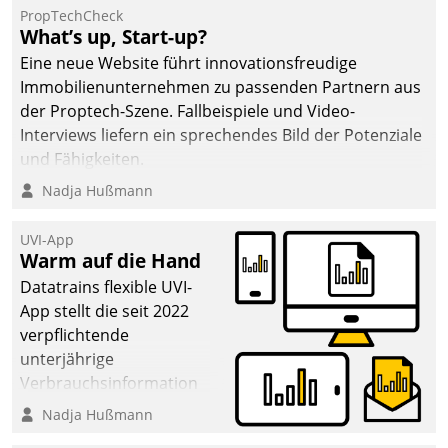
PropTechCheck
What’s up, Start-up?
Eine neue Website führt innovationsfreudige
Immobilienunternehmen zu passenden Partnern aus
der Proptech-Szene. Fallbeispiele und Video-
Interviews liefern ein sprechendes Bild der Potenziale
und Fähigkeiten.
Nadja Hußmann
UVI-App
Warm auf die Hand
Datatrains flexible UVI-
App stellt die seit 2022
verpflichtende
unterjährige
Verbrauchsinformation
schnell, zuverlässig und
Nadja Hußmann
leicht bekömmlich bereit: