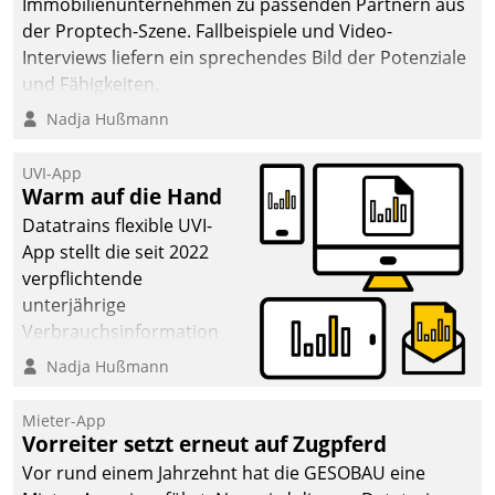
Immobilienunternehmen zu passenden Partnern aus
der Proptech-Szene. Fallbeispiele und Video-
Interviews liefern ein sprechendes Bild der Potenziale
und Fähigkeiten.
Nadja Hußmann
UVI-App
Warm auf die Hand
Datatrains flexible UVI-
App stellt die seit 2022
verpflichtende
unterjährige
Verbrauchsinformation
schnell, zuverlässig und
Nadja Hußmann
leicht bekömmlich bereit:
Die monatlichen
Mieter-App
Mitteilungen zum
Vorreiter setzt erneut auf Zugpferd
Heizungs- und
Vor rund einem Jahrzehnt hat die GESOBAU eine
Wasserverbrauch gehen