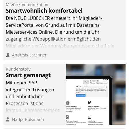
Mieterkommunikation
deutscher
Smartwohnlich komfortabel
Wohnungsunternehmen
Die NEUE LÜBECKER erneuert ihr Mitglieder-
– und beschleunigt damit
ServicePortal von Grund auf mit Datatrains
den Weg vom
Mieterservices Online. Die rund um die Uhr
Mieteranliegen zum
zugängliche Webapplikation ermöglicht den
Dienstleisterauftrag.
Mitgliedern der Wohnungs­bau­genossenschaft die
Kontaktaufnahme per Smartphone, Tablet oder PC.
Andreas Lerchner
Kundenstory
Smart gemanagt
Mit neuen SAP-
integrierten Lösungen
und einheitlichen
Prozessen ist das
Immobilienmanagement
der Bayerischen
Nadja Hußmann
Versorgungskammer im