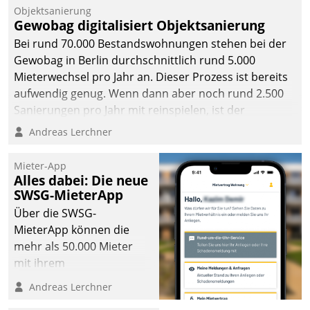
Unternehmen.
Objektsanierung
Gewobag digitalisiert Objektsanierung
Bei rund 70.000 Bestandswohnungen stehen bei der
Gewobag in Berlin durchschnittlich rund 5.000
Mieterwechsel pro Jahr an. Dieser Prozess ist bereits
aufwendig genug. Wenn dann aber noch rund 2.500
Sanierungen pro Jahr mit reinspielen, ist der
Betreuungs- und Organisationsaufwand immens. Im
Andreas Lerchner
Rahmen ihrer Digitalisierungsstrategie hat das
kommunale Wohnungsbauunternehmen daher
Mieter-App
gemeinsam mit der Berliner Datatrain GmbH den
Alles dabei: Die neue
SWSG-MieterApp
Teilprozess der Objektsanierung digitalisiert.
Über die SWSG-
MieterApp können die
mehr als 50.000 Mieter
mit ihrem
Wohnungsunternehmen
Andreas Lerchner
kommunizieren, auf dem