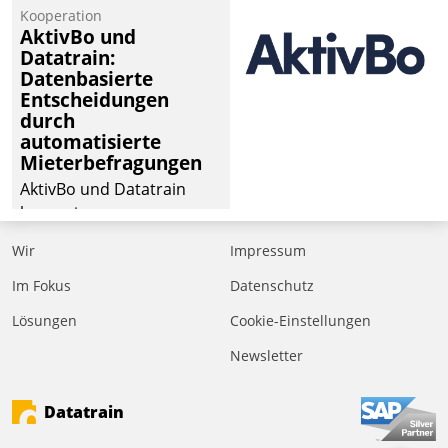
Laufenden bleiben, Daten
Kooperation
einsehen und ändern
AktivBo und
oder
Datatrain:
Datenbasierte
Schadensmeldungen
Entscheidungen
abgeben – rund um die
durch
Uhr.
automatisierte
Mieterbefragungen
AktivBo und Datatrain
kooperieren –
Immobilienunternehmen
Wir
Impressum
profitieren: Die nahtlose
Integration der Lösungen
Im Fokus
Datenschutz
von AktivBo und
Lösungen
Cookie-Einstellungen
Datatrain ermöglicht
Newsletter
automatisiert ausgelöste,
zielgerichtete
Mieterbefragungen – eine
Datatrain
starke Grundlage für