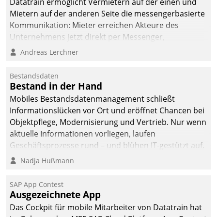
Datatrain ermöglicht Vermietern auf der einen und
Mietern auf der anderen Seite die messengerbasierte
Kommunikation: Mieter erreichen Akteure des
Unternehmens jetzt direkt per Messenger,
Mitarbeiter oder Dienstleister empfangen oder
Andreas Lerchner
versenden die Nachrichten via Cockpit.
Bestandsdaten
Bestand in der Hand
Mobiles Bestandsdatenmanagement schließt
Informationslücken vor Ort und eröffnet Chancen bei
Objektpflege, Modernisierung und Vertrieb. Nur wenn
aktuelle Informationen vorliegen, laufen
Geschäftsprozesse rund – und blühen IT-gestützt auf.
Nadja Hußmann
SAP App Contest
Ausgezeichnete App
Das Cockpit für mobile Mitarbeiter von Datatrain hat