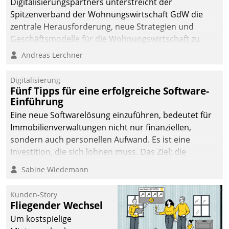
Digitalisierungspartners unterstreicht der
Spitzenverband der Wohnungswirtschaft GdW die
zentrale Herausforderung, neue Strategien und
Geschäftsmodelle für die Wohnungswirtschaft zu
entwickeln.
Andreas Lerchner
Digitalisierung
Fünf Tipps für eine erfolgreiche Software-
Einführung
Eine neue Softwarelösung einzuführen, bedeutet für
Immobilienverwaltungen nicht nur finanziellen,
sondern auch personellen Aufwand. Es ist eine
Investition, die sich lohnen muss. Das Ziel: die
nachhaltige Optimierung der Geschäftsabläufe. Damit
Sabine Wiedemann
dieses Ziel erreicht wird, sollten einige Grundregeln
befolgt werden.
Kunden-Story
Fliegender Wechsel
Um kostspielige