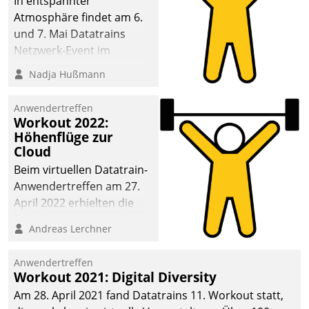
In entspannter
Atmosphäre findet am 6.
und 7. Mai Datatrains
Netzwerk-Event im
Kunden- und Partnerkreis
Nadja Hußmann
statt. Zentrale Frage: Wie
lassen sich
Anwendertreffen
Mammutprojekte
Workout 2022:
meistern und Workloads
Höhenflüge zur
Cloud
wuppen – bei zunehmend
anspruchsvollen
Beim virtuellen Datatrain-
Aufgaben und
Anwendertreffen am 27.
abnehmendem
April 2022 erhielten die
Nachwuchs?
Teilnehmerinnen und
Andreas Lerchner
Teilnehmer kurzweilige
Einblicke in innovative
Anwendertreffen
Cloud-Strategien und -
Workout 2021: Digital Diversity
Lösungen mit hohem
Am 28. April 2021 fand Datatrains 11. Workout statt,
Zukunftspotenzial.