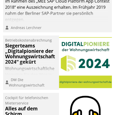
im Rahmen des „MEE SAP Cloud Platform App Contest
2018“ eine Auszeichnung erhalten. Im Frühjahr 2019
nahm der Berliner SAP-Partner sie persönlich
entgegen.
Andreas Lerchner
Betriebskostenabrechnung
Siegerteams
„Digitalpioniere der
Wohnungswirtschaft
2024“ gekürt
Wohnungswirtschaftliche
Vorreiter für den Weg in
DW Die
eine digitale Zukunft zu
Wohnungswirtschaft
finden, ist das Ziel des
Awards „Digitalpioniere
Cockpit für telefonischen
der
Mieterservice
Wohnungswirtschaft“.
Alles auf dem
Bewerben können sich
Schirm