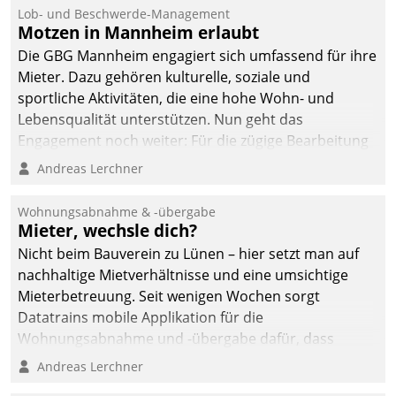
Ressort Kapitalanlage für
Lob- und Beschwerde-Management
künftige Aufgaben und
Motzen in Mannheim erlaubt
Herausforderungen
Die GBG Mannheim engagiert sich umfassend für ihre
gerüstet.
Mieter. Dazu gehören kulturelle, soziale und
sportliche Aktivitäten, die eine hohe Wohn- und
Lebensqualität unterstützen. Nun geht das
Engagement noch weiter: Für die zügige Bearbeitung
von Beschwerden – oder Lob – richtet das
Andreas Lerchner
Unternehmen mit Datatrains Applikation fürs Lob-
und Beschwerde-Management einen eigenen Kanal
Wohnungsabnahme & -übergabe
ein.
Mieter, wechsle dich?
Nicht beim Bauverein zu Lünen – hier setzt man auf
nachhaltige Mietverhältnisse und eine umsichtige
Mieterbetreuung. Seit wenigen Wochen sorgt
Datatrains mobile Applikation für die
Wohnungsabnahme und -übergabe dafür, dass
Mieter wohlgeordnet kommen und, so es sein muss,
Andreas Lerchner
gehen können.