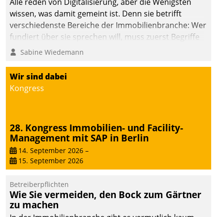
Alle reden von Digitalisierung, aber die Wenigsten
wissen, was damit gemeint ist. Denn sie betrifft
verschiedenste Bereiche der Immobilienbranche: Wer
fundiert über sie sprechen will, muss zuerst Begriffe
klären. Ein Aspekt ist die betriebliche Optimierung:
Sabine Wiedemann
Moderne Softwarelösungen ermöglichen große
Einsparungen durch optimierte und automatisierte
Wir sind dabei
Prozesse. Doch man darf nicht zu viel erwarten: Allein
Kongress
mit der Einführung einer neuen Software ist es nicht
getan. Die Digitalisierung erfordert von Unternehmen
die Bereitschaft, sich zu überprüfen, zu hinterfragen
28. Kongress Immobilien- und Facility-
und zu verändern.
Management mit SAP in Berlin
14. September 2026
–
15. September 2026
Betreiberpflichten
Wie Sie vermeiden, den Bock zum Gärtner
zu machen