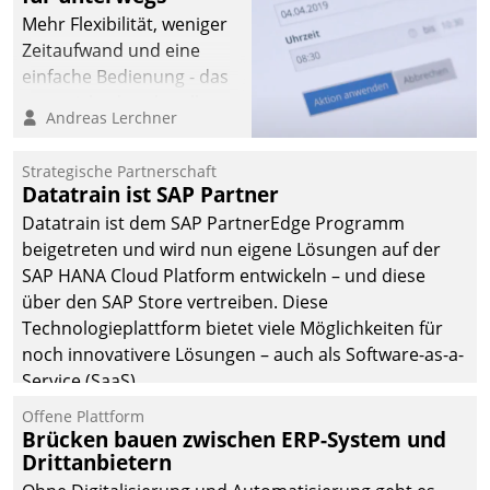
Mehr Flexibilität, weniger
Zeitaufwand und eine
einfache Bedienung - das
verspricht das aktuelle
Andreas Lerchner
Cockpit für mobile
Mitarbeiter von
Strategische Partnerschaft
Datatrain. Die meravis
Datatrain ist SAP Partner
Wohnungsbau- und
Datatrain ist dem SAP PartnerEdge Programm
Immobilien GmbH hat
beigetreten und wird nun eigene Lösungen auf der
sich dabei für den Betrieb
SAP HANA Cloud Platform entwickeln – und diese
der Lösung über die SAP
über den SAP Store vertreiben. Diese
Cloud Platform
Technologieplattform bietet viele Möglichkeiten für
entschieden - als erstes
noch innovativere Lösungen – auch als Software-as-a-
Unternehmen am
Service (SaaS).
Wohnungsmarkt.
Offene Plattform
Brücken bauen zwischen ERP-System und
Drittanbietern