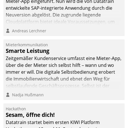
Mieter-App eingeführt. Nun wird die von Datatrain
automatisiert, vollständig
entwickelte SAP-integrierte Anwendung durch die
und auf Wunsch über
Neuversion abgelöst. Die zugrunde liegende
mehrere zuvor
Cloudplattform bietet ideale Voraussetzungen, um
festgelegte
die Funktionalität der App zu erweitern und weitere
Andreas Lerchner
Kommunikationswege bei
innovative Apps, auch von Drittanbietern, in SAP zu
den Empfängern ein.
integrieren.
Mieterkommunikation
Smarte Leistung
Zeitgemäßer Kundenservice umfasst eine Mieter-App,
über die der Mieter sich selbst hilft – wann und wo
immer er will. Die digitale Selbstbedienung erobert
die Immobilienwirtschaft und ebnet den Weg für
selbstlaufende Geschäftsprozesse. Selbst ist der
Kunde und smart der Serviceanbieter.
Nadja Hußmann
Hackathon
Sesam, öffne dich!
Datatrain startet beim ersten KIWI Platform