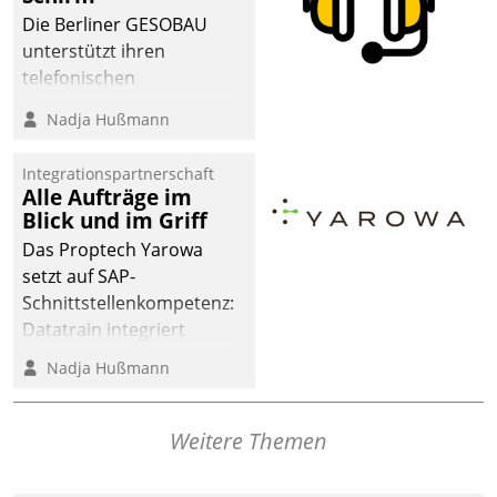
dafür ein Team
Die Berliner GESOBAU
bestehend aus
unterstützt ihren
Wohnungsunternehmen
telefonischen
und PropTech.
Mieterservice mit einem
Nadja Hußmann
digitalen Cockpit, das
situationsbezogen
Integrationspartnerschaft
passende Fragen und
Alle Aufträge im
Schlagworte auswirft.
Blick und im Griff
Eine intuitive
Das Proptech Yarowa
Dialogführung ermöglicht
setzt auf SAP-
dem externen
Schnittstellenkompetenz:
Serviceteam, Anrufe von
Datatrain integriert
Mietenden zügiger und
Yarowas Portal zur
Nadja Hußmann
effizienter zu bearbeiten.
Vergabe und Verwaltung
von Aufträgen der
operativen
Weitere Themen
Instandhaltung in die
SAP-Systemlandschaft