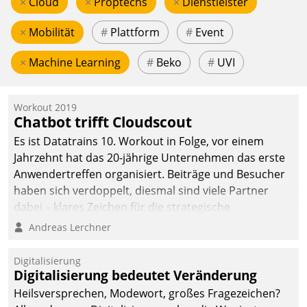
×
Cloud
×
Proptechs
×
Dienstleister
×
Mobilität
#
Plattform
#
Event
×
Machine Learning
#
Beko
#
UVI
Workout 2019
Chatbot trifft Cloudscout
Es ist Datatrains 10. Workout in Folge, vor einem
Jahrzehnt hat das 20-jährige Unternehmen das erste
Anwendertreffen organisiert. Beiträge und Besucher
haben sich verdoppelt, diesmal sind viele Partner
dabei – klares Zeichen für die strategische
Fokussierung auf den Kunden.
Andreas Lerchner
Digitalisierung
Digitalisierung bedeutet Veränderung
Heilsversprechen, Modewort, großes Fragezeichen?