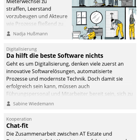
Mieterwechsel zu
straffen, Leerstand
vorzubeugen und Akteure
wie Prozesse fließend zu
vernetzen, nutzt die
Nadja Hußmann
Berliner Gewobag seit
Jahresbeginn eine
Digitalisierung
Überblick, Einsicht und
Da hilft die beste Software nichts
Eingriff bietende Lösung.
Geht es um Digitalisierung, denken viele zuerst an
Zur Entwicklung setzte
innovative Softwarelösungen, automatisierte
man auf
Prozesse und modernste Technik. Doch damit sie
Cloudtechnologie,
erfolgreich sein kann, müssen auch
bewährte und Startup-
Führungspersonal und Mitarbeiter bereit sein, sich zu
Partner sowie erstmals
verändern und anzupassen, sonst werden sie an ihr
Sabine Wiedemann
agile Projektmethoden.
scheitern.
Kooperation
Chat-fit
Die Zusammenarbeit zwischen AT Estate und