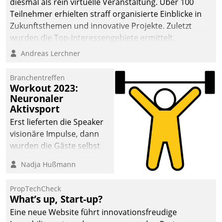
diesmal als rein virtuelle Veranstaltung. Über 100
Teilnehmer erhielten straff organisierte Einblicke in
Zukunftsthemen und innovative Projekte. Zuletzt
wurden die Top-Interessengebiete ermittelt.
Andreas Lerchner
Branchentreffen
Workout 2023:
Neuronaler
Aktivsport
Erst lieferten die Speaker
visionäre Impulse, dann
wurden die Gäste selbst
aktiv und sammelten
Nadja Hußmann
methodisch
Vernetzungsideen fürs
PropTechCheck
Quartier. Dazwischen
What’s up, Start-up?
zeigte Datatrain, was es
Eine neue Website führt innovationsfreudige
Neues zu bieten hat.