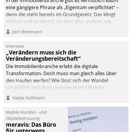
In der Immobilienbranche gibt es vermutlich kaum
eine gängigere Phrase als „Eigentum verpflichtet“ –
denn die steht bereits im Grundgesetz. Das klingt
einfach und eindeutig, ist aber alles andere, wie
Branchenbeschäftigte wissen. Denn mit der
Jörn Beckmann
Verantwortung folgen Verpflichtungen.
Interview
„Verändern muss sich die
Veränderungsbereitschaft“
Die Immobilienbranche erlebt die digitale
Transformation. Doch muss man gleich alles über
den Haufen werfen? Wie lässt sich der Wandel
tatsächlich gestalten und umsetzen? Welche
Argumente zählen wirklich?
Nadja Hußmann
Mobile Kunden- und
Objektbetreuung
meravis: Das Büro
für unterwegs