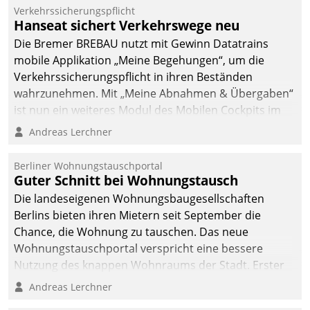
Verkehrssicherungspflicht
Hanseat sichert Verkehrswege neu
Die Bremer BREBAU nutzt mit Gewinn Datatrains
mobile Applikation „Meine Begehungen“, um die
Verkehrssicherungspflicht in ihren Beständen
wahrzunehmen. Mit „Meine Abnahmen & Übergaben“
ist nun ein weiteres Modul des Mobilen Cockpits im
Einsatz.
Andreas Lerchner
Berliner Wohnungstauschportal
Guter Schnitt bei Wohnungstausch
Die landeseigenen Wohnungsbaugesellschaften
Berlins bieten ihren Mietern seit September die
Chance, die Wohnung zu tauschen. Das neue
Wohnungstauschportal verspricht eine bessere
Nutzung des knappen Wohnraums der Stadt. Erster
Anwendungsfall für Datatrains Lösung API-Hub mit
Andreas Lerchner
Schnittstellen zu den ERP-Systemen der