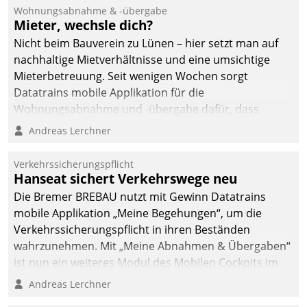
und Beschwerde-Management einen eigenen Kanal
Wohnungsabnahme & -übergabe
ein.
Mieter, wechsle dich?
Nicht beim Bauverein zu Lünen – hier setzt man auf
nachhaltige Mietverhältnisse und eine umsichtige
Mieterbetreuung. Seit wenigen Wochen sorgt
Datatrains mobile Applikation für die
Wohnungsabnahme und -übergabe dafür, dass
Mieter wohlgeordnet kommen und, so es sein muss,
Andreas Lerchner
gehen können.
Verkehrssicherungspflicht
Hanseat sichert Verkehrswege neu
Die Bremer BREBAU nutzt mit Gewinn Datatrains
mobile Applikation „Meine Begehungen“, um die
Verkehrssicherungspflicht in ihren Beständen
wahrzunehmen. Mit „Meine Abnahmen & Übergaben“
ist nun ein weiteres Modul des Mobilen Cockpits im
Einsatz.
Andreas Lerchner