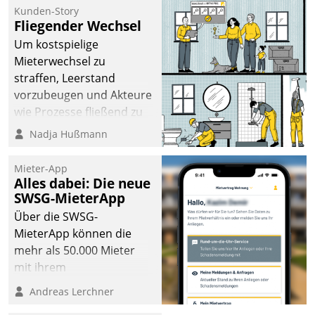
kommunale Wohnungsbauunternehmen daher
Kunden-Story
gemeinsam mit der Berliner Datatrain GmbH den
Fliegender Wechsel
Teilprozess der Objektsanierung digitalisiert.
Um kostspielige
Mieterwechsel zu
straffen, Leerstand
vorzubeugen und Akteure
wie Prozesse fließend zu
vernetzen, nutzt die
Nadja Hußmann
Berliner Gewobag seit
Jahresbeginn eine
Mieter-App
Überblick, Einsicht und
Alles dabei: Die neue
SWSG-MieterApp
Eingriff bietende Lösung.
Zur Entwicklung setzte
Über die SWSG-
man auf
MieterApp können die
Cloudtechnologie,
mehr als 50.000 Mieter
bewährte und Startup-
mit ihrem
Partner sowie erstmals
Wohnungsunternehmen
Andreas Lerchner
agile Projektmethoden.
kommunizieren, auf dem