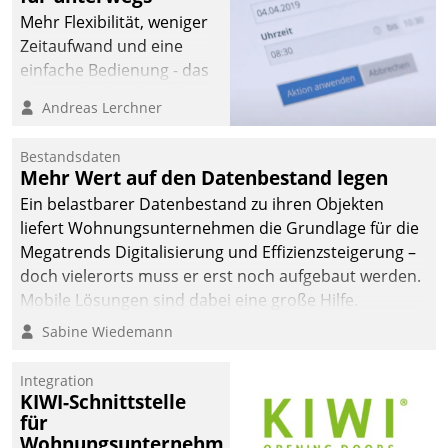
Mehr Flexibilität, weniger
Zeitaufwand und eine
einfache Bedienung - das
verspricht das aktuelle
Andreas Lerchner
Cockpit für mobile
Mitarbeiter von
Bestandsdaten
Datatrain. Die meravis
Mehr Wert auf den Datenbestand legen
Wohnungsbau- und
Ein belastbarer Datenbestand zu ihren Objekten
Immobilien GmbH hat
liefert Wohnungsunternehmen die Grundlage für die
sich dabei für den Betrieb
Megatrends Digitalisierung und Effizienzsteigerung –
der Lösung über die SAP
doch vielerorts muss er erst noch aufgebaut werden.
Cloud Platform
Mobile Lösungen sind dabei eine große Hilfe.
entschieden - als erstes
Sabine Wiedemann
Unternehmen am
Wohnungsmarkt.
Integration
KIWI-Schnittstelle
für
Wohnungsunternehmen