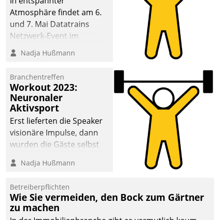
In entspannter
Atmosphäre findet am 6.
und 7. Mai Datatrains
Netzwerk-Event im
Kunden- und Partnerkreis
Nadja Hußmann
statt. Zentrale Frage: Wie
lassen sich
Branchentreffen
Mammutprojekte
Workout 2023:
meistern und Workloads
Neuronaler
Aktivsport
wuppen – bei zunehmend
anspruchsvollen
Erst lieferten die Speaker
Aufgaben und
visionäre Impulse, dann
abnehmendem
wurden die Gäste selbst
Nachwuchs?
aktiv und sammelten
Nadja Hußmann
methodisch
Vernetzungsideen fürs
Betreiberpflichten
Quartier. Dazwischen
Wie Sie vermeiden, den Bock zum Gärtner
zeigte Datatrain, was es
zu machen
Neues zu bieten hat.