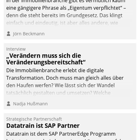
In der Immobilienbranche gibt es vermutlich kaum
eine gängigere Phrase als „Eigentum verpflichtet“ –
denn die steht bereits im Grundgesetz. Das klingt
einfach und eindeutig, ist aber alles andere, wie
Branchenbeschäftigte wissen. Denn mit der
Jörn Beckmann
Verantwortung folgen Verpflichtungen.
Interview
„Verändern muss sich die
Veränderungsbereitschaft“
Die Immobilienbranche erlebt die digitale
Transformation. Doch muss man gleich alles über
den Haufen werfen? Wie lässt sich der Wandel
tatsächlich gestalten und umsetzen? Welche
Argumente zählen wirklich?
Nadja Hußmann
Strategische Partnerschaft
Datatrain ist SAP Partner
Datatrain ist dem SAP PartnerEdge Programm