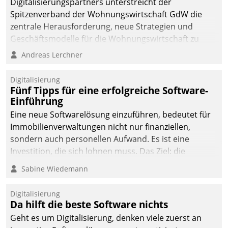
Digitalisierungspartners unterstreicht der
Spitzenverband der Wohnungswirtschaft GdW die
zentrale Herausforderung, neue Strategien und
Geschäftsmodelle für die Wohnungswirtschaft zu
entwickeln.
Andreas Lerchner
Digitalisierung
Fünf Tipps für eine erfolgreiche Software-
Einführung
Eine neue Softwarelösung einzuführen, bedeutet für
Immobilienverwaltungen nicht nur finanziellen,
sondern auch personellen Aufwand. Es ist eine
Investition, die sich lohnen muss. Das Ziel: die
nachhaltige Optimierung der Geschäftsabläufe. Damit
Sabine Wiedemann
dieses Ziel erreicht wird, sollten einige Grundregeln
befolgt werden.
Digitalisierung
Da hilft die beste Software nichts
Geht es um Digitalisierung, denken viele zuerst an