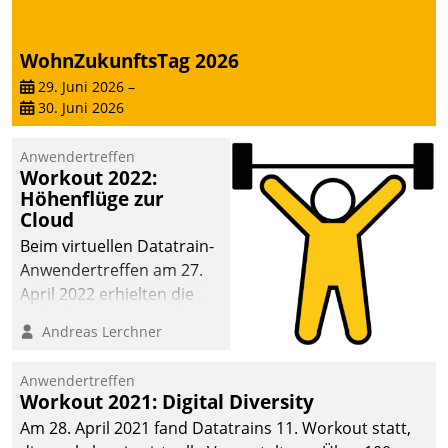
WohnZukunftsTag 2026
29. Juni 2026
–
30. Juni 2026
Anwendertreffen
Workout 2022:
Höhenflüge zur
Cloud
Beim virtuellen Datatrain-
Anwendertreffen am 27.
April 2022 erhielten die
Teilnehmerinnen und
Andreas Lerchner
Teilnehmer kurzweilige
Einblicke in innovative
Anwendertreffen
Cloud-Strategien und -
Workout 2021: Digital Diversity
Lösungen mit hohem
Am 28. April 2021 fand Datatrains 11. Workout statt,
Zukunftspotenzial.