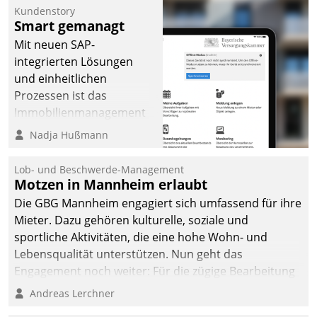
Kundenstory
Smart gemanagt
Mit neuen SAP-
integrierten Lösungen
und einheitlichen
Prozessen ist das
Immobilienmanagement
der Bayerischen
Nadja Hußmann
Versorgungskammer im
Ressort Kapitalanlage für
Lob- und Beschwerde-Management
künftige Aufgaben und
Motzen in Mannheim erlaubt
Herausforderungen
Die GBG Mannheim engagiert sich umfassend für ihre
gerüstet.
Mieter. Dazu gehören kulturelle, soziale und
sportliche Aktivitäten, die eine hohe Wohn- und
Lebensqualität unterstützen. Nun geht das
Engagement noch weiter: Für die zügige Bearbeitung
von Beschwerden – oder Lob – richtet das
Andreas Lerchner
Unternehmen mit Datatrains Applikation fürs Lob-