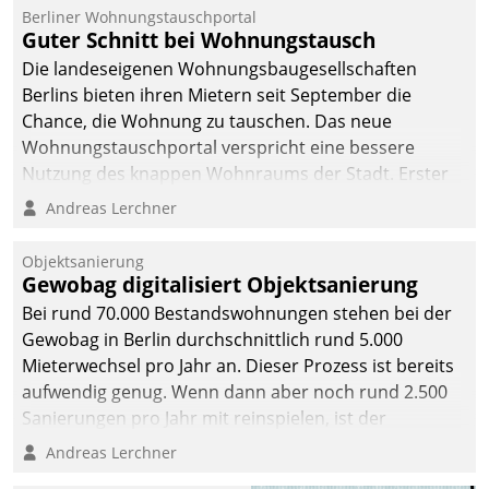
Berliner Wohnungstauschportal
Guter Schnitt bei Wohnungstausch
Die landeseigenen Wohnungsbaugesellschaften
Berlins bieten ihren Mietern seit September die
Chance, die Wohnung zu tauschen. Das neue
Wohnungstauschportal verspricht eine bessere
Nutzung des knappen Wohnraums der Stadt. Erster
Anwendungsfall für Datatrains Lösung API-Hub mit
Andreas Lerchner
Schnittstellen zu den ERP-Systemen der
Unternehmen.
Objektsanierung
Gewobag digitalisiert Objektsanierung
Bei rund 70.000 Bestandswohnungen stehen bei der
Gewobag in Berlin durchschnittlich rund 5.000
Mieterwechsel pro Jahr an. Dieser Prozess ist bereits
aufwendig genug. Wenn dann aber noch rund 2.500
Sanierungen pro Jahr mit reinspielen, ist der
Betreuungs- und Organisationsaufwand immens. Im
Andreas Lerchner
Rahmen ihrer Digitalisierungsstrategie hat das