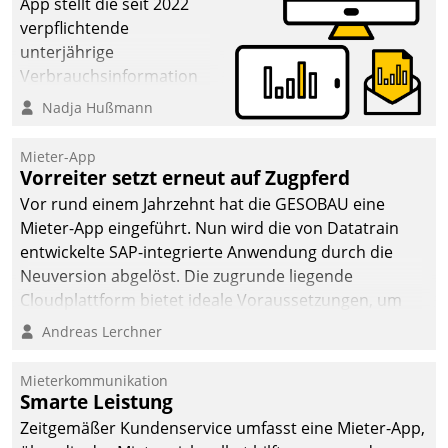
App stellt die seit 2022
verpflichtende
unterjährige
Verbrauchsinformation
schnell, zuverlässig und
Nadja Hußmann
leicht bekömmlich bereit:
Die monatlichen
Mieter-App
Mitteilungen zum
Vorreiter setzt erneut auf Zugpferd
Heizungs- und
Vor rund einem Jahrzehnt hat die GESOBAU eine
Wasserverbrauch gehen
Mieter-App eingeführt. Nun wird die von Datatrain
automatisiert, vollständig
entwickelte SAP-integrierte Anwendung durch die
und auf Wunsch über
Neuversion abgelöst. Die zugrunde liegende
mehrere zuvor
Cloudplattform bietet ideale Voraussetzungen, um
festgelegte
die Funktionalität der App zu erweitern und weitere
Andreas Lerchner
Kommunikationswege bei
innovative Apps, auch von Drittanbietern, in SAP zu
den Empfängern ein.
integrieren.
Mieterkommunikation
Smarte Leistung
Zeitgemäßer Kundenservice umfasst eine Mieter-App,