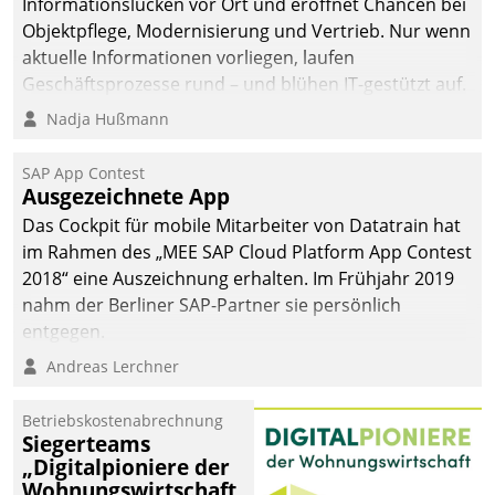
Informationslücken vor Ort und eröffnet Chancen bei
Objektpflege, Modernisierung und Vertrieb. Nur wenn
aktuelle Informationen vorliegen, laufen
Geschäftsprozesse rund – und blühen IT-gestützt auf.
Nadja Hußmann
SAP App Contest
Ausgezeichnete App
Das Cockpit für mobile Mitarbeiter von Datatrain hat
im Rahmen des „MEE SAP Cloud Platform App Contest
2018“ eine Auszeichnung erhalten. Im Frühjahr 2019
nahm der Berliner SAP-Partner sie persönlich
entgegen.
Andreas Lerchner
Betriebskostenabrechnung
Siegerteams
„Digitalpioniere der
Wohnungswirtschaft