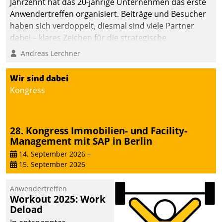
Jahrzehnt hat das 20-jährige Unternehmen das erste
die Bereitschaft, sich zu überprüfen, zu hinterfragen
Anwendertreffen organisiert. Beiträge und Besucher
und zu verändern.
haben sich verdoppelt, diesmal sind viele Partner
dabei – klares Zeichen für die strategische
Fokussierung auf den Kunden.
Andreas Lerchner
Wir sind dabei
Kongress
28. Kongress Immobilien- und Facility-
Management mit SAP in Berlin
14. September 2026
–
15. September 2026
Anwendertreffen
Workout 2025: Work
Deload