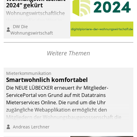
2024“ gekürt
Wohnungswirtschaftliche
Vorreiter für den Weg in
DW Die
eine digitale Zukunft zu
Wohnungswirtschaft
finden, ist das Ziel des
Awards „Digitalpioniere
der
Weitere Themen
Wohnungswirtschaft“.
Bewerben können sich
dafür ein Team
Mieterkommunikation
Smartwohnlich komfortabel
bestehend aus
Wohnungsunternehmen
Die NEUE LÜBECKER erneuert ihr Mitglieder-
und PropTech.
ServicePortal von Grund auf mit Datatrains
Mieterservices Online. Die rund um die Uhr
zugängliche Webapplikation ermöglicht den
Mitgliedern der Wohnungs­bau­genossenschaft die
Kontaktaufnahme per Smartphone, Tablet oder PC.
Andreas Lerchner