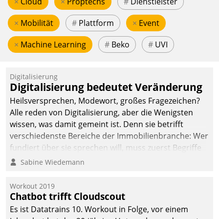
×
Cloud
×
Proptechs
#
Dienstleister
×
Mobilität
#
Plattform
×
Event
×
Machine Learning
#
Beko
#
UVI
Digitalisierung
Digitalisierung bedeutet Veränderung
Heilsversprechen, Modewort, großes Fragezeichen?
Alle reden von Digitalisierung, aber die Wenigsten
wissen, was damit gemeint ist. Denn sie betrifft
verschiedenste Bereiche der Immobilienbranche: Wer
fundiert über sie sprechen will, muss zuerst Begriffe
klären. Ein Aspekt ist die betriebliche Optimierung:
Sabine Wiedemann
Moderne Softwarelösungen ermöglichen große
Einsparungen durch optimierte und automatisierte
Workout 2019
Prozesse. Doch man darf nicht zu viel erwarten: Allein
Chatbot trifft Cloudscout
mit der Einführung einer neuen Software ist es nicht
Es ist Datatrains 10. Workout in Folge, vor einem
getan. Die Digitalisierung erfordert von Unternehmen