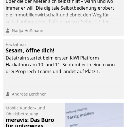
über die der Mieter sich selbst hilft – wann und wo
immer er will. Die digitale Selbstbedienung erobert
die Immobilienwirtschaft und ebnet den Weg für
selbstlaufende Geschäftsprozesse. Selbst ist der
Kunde und smart der Serviceanbieter.
Nadja Hußmann
Hackathon
Sesam, öffne dich!
Datatrain startet beim ersten KIWI Platform
Hackathon am 10. und 11. September in einem von
drei PropTech-Teams und landet auf Platz 1.
Andreas Lerchner
Mobile Kunden- und
Objektbetreuung
meravis: Das Büro
für unterwegs