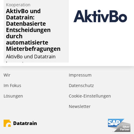
von Aufträgen der
Kooperation
operativen
AktivBo und
Instandhaltung in die
Datatrain:
Datenbasierte
SAP-Systemlandschaft
Entscheidungen
deutscher
durch
Wohnungsunternehmen
automatisierte
– und beschleunigt damit
Mieterbefragungen
den Weg vom
AktivBo und Datatrain
Mieteranliegen zum
kooperieren –
Dienstleisterauftrag.
Immobilienunternehmen
Wir
Impressum
profitieren: Die nahtlose
Integration der Lösungen
Im Fokus
Datenschutz
von AktivBo und
Lösungen
Cookie-Einstellungen
Datatrain ermöglicht
Newsletter
automatisiert ausgelöste,
zielgerichtete
Mieterbefragungen – eine
Datatrain
starke Grundlage für