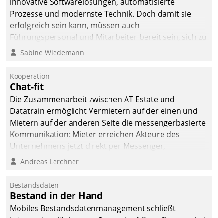
innovative Softwarelösungen, automatisierte
Prozesse und modernste Technik. Doch damit sie
erfolgreich sein kann, müssen auch
Führungspersonal und Mitarbeiter bereit sein, sich zu
verändern und anzupassen, sonst werden sie an ihr
Sabine Wiedemann
scheitern.
Kooperation
Chat-fit
Die Zusammenarbeit zwischen AT Estate und
Datatrain ermöglicht Vermietern auf der einen und
Mietern auf der anderen Seite die messengerbasierte
Kommunikation: Mieter erreichen Akteure des
Unternehmens jetzt direkt per Messenger,
Mitarbeiter oder Dienstleister empfangen oder
Andreas Lerchner
versenden die Nachrichten via Cockpit.
Bestandsdaten
Bestand in der Hand
Mobiles Bestandsdatenmanagement schließt