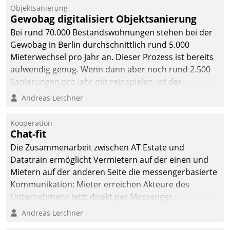
Unternehmen.
Objektsanierung
Gewobag digitalisiert Objektsanierung
Bei rund 70.000 Bestandswohnungen stehen bei der
Gewobag in Berlin durchschnittlich rund 5.000
Mieterwechsel pro Jahr an. Dieser Prozess ist bereits
aufwendig genug. Wenn dann aber noch rund 2.500
Sanierungen pro Jahr mit reinspielen, ist der
Betreuungs- und Organisationsaufwand immens. Im
Andreas Lerchner
Rahmen ihrer Digitalisierungsstrategie hat das
kommunale Wohnungsbauunternehmen daher
Kooperation
gemeinsam mit der Berliner Datatrain GmbH den
Chat-fit
Teilprozess der Objektsanierung digitalisiert.
Die Zusammenarbeit zwischen AT Estate und
Datatrain ermöglicht Vermietern auf der einen und
Mietern auf der anderen Seite die messengerbasierte
Kommunikation: Mieter erreichen Akteure des
Unternehmens jetzt direkt per Messenger,
Mitarbeiter oder Dienstleister empfangen oder
Andreas Lerchner
versenden die Nachrichten via Cockpit.