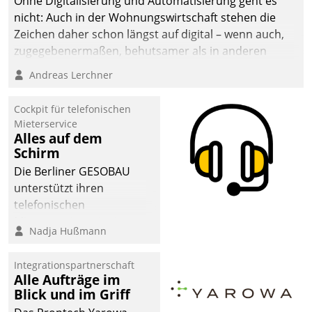
Ohne Digitalisierung und Automatisierung geht es
nicht: Auch in der Wohnungswirtschaft stehen die
Zeichen daher schon längst auf digital – wenn auch,
zugegebenermaßen, behutsamer als in anderen
Branchen.
Andreas Lerchner
Cockpit für telefonischen
Mieterservice
Alles auf dem
Schirm
Die Berliner GESOBAU
unterstützt ihren
telefonischen
Mieterservice mit einem
Nadja Hußmann
digitalen Cockpit, das
situationsbezogen
Integrationspartnerschaft
passende Fragen und
Alle Aufträge im
Schlagworte auswirft.
Blick und im Griff
Eine intuitive