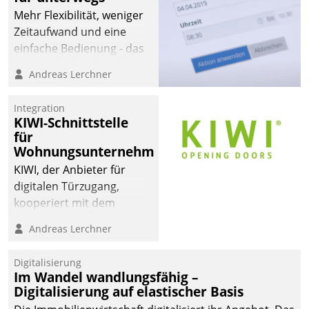
Mehr Flexibilität, weniger
Zeitaufwand und eine
einfache Bedienung - das
verspricht das aktuelle
Andreas Lerchner
Cockpit für mobile
Mitarbeiter von
Integration
Datatrain. Die meravis
KIWI-Schnittstelle
Wohnungsbau- und
für
Immobilien GmbH hat
Wohnungsunternehmen
sich dabei für den Betrieb
KIWI, der Anbieter für
der Lösung über die SAP
digitalen Türzugang,
Cloud Platform
kooperiert mit dem
entschieden - als erstes
Beratungs- und
Andreas Lerchner
Unternehmen am
Softwareentwicklungshaus
Wohnungsmarkt.
Datatrain.
Digitalisierung
Im Wandel wandlungsfähig –
Digitalisierung auf elastischer Basis