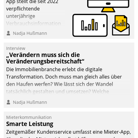
App stellt die seit 2022
verpflichtende
unterjährige
Verbrauchsinformation
schnell, zuverlässig und
Nadja Hußmann
leicht bekömmlich bereit:
Die monatlichen
Interview
Mitteilungen zum
„Verändern muss sich die
Veränderungsbereitschaft“
Heizungs- und
Wasserverbrauch gehen
Die Immobilienbranche erlebt die digitale
automatisiert, vollständig
Transformation. Doch muss man gleich alles über
und auf Wunsch über
den Haufen werfen? Wie lässt sich der Wandel
mehrere zuvor
tatsächlich gestalten und umsetzen? Welche
festgelegte
Argumente zählen wirklich?
Nadja Hußmann
Kommunikationswege bei
den Empfängern ein.
Mieterkommunikation
Smarte Leistung
Zeitgemäßer Kundenservice umfasst eine Mieter-App,