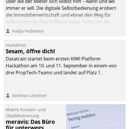
über die der Mieter sich selbst hilft – wann und wo
immer er will. Die digitale Selbstbedienung erobert
die Immobilienwirtschaft und ebnet den Weg für
selbstlaufende Geschäftsprozesse. Selbst ist der
Kunde und smart der Serviceanbieter.
Nadja Hußmann
Hackathon
Sesam, öffne dich!
Datatrain startet beim ersten KIWI Platform
Hackathon am 10. und 11. September in einem von
drei PropTech-Teams und landet auf Platz 1.
Andreas Lerchner
Mobile Kunden- und
Objektbetreuung
meravis: Das Büro
für unterwegs