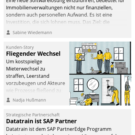
Eine neue Softwarelösung einzuführen, bedeutet für
Immobilienverwaltungen nicht nur finanziellen,
sondern auch personellen Aufwand. Es ist eine
Investition, die sich lohnen muss. Das Ziel: die
nachhaltige Optimierung der Geschäftsabläufe. Damit
Sabine Wiedemann
dieses Ziel erreicht wird, sollten einige Grundregeln
befolgt werden.
Kunden-Story
Fliegender Wechsel
Um kostspielige
Mieterwechsel zu
straffen, Leerstand
vorzubeugen und Akteure
wie Prozesse fließend zu
vernetzen, nutzt die
Nadja Hußmann
Berliner Gewobag seit
Jahresbeginn eine
Strategische Partnerschaft
Überblick, Einsicht und
Datatrain ist SAP Partner
Eingriff bietende Lösung.
Datatrain ist dem SAP PartnerEdge Programm
Zur Entwicklung setzte