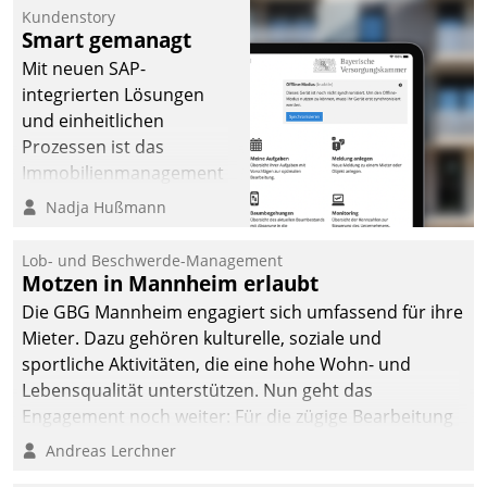
Kundenstory
Smart gemanagt
Mit neuen SAP-
integrierten Lösungen
und einheitlichen
Prozessen ist das
Immobilienmanagement
der Bayerischen
Nadja Hußmann
Versorgungskammer im
Ressort Kapitalanlage für
Lob- und Beschwerde-Management
künftige Aufgaben und
Motzen in Mannheim erlaubt
Herausforderungen
Die GBG Mannheim engagiert sich umfassend für ihre
gerüstet.
Mieter. Dazu gehören kulturelle, soziale und
sportliche Aktivitäten, die eine hohe Wohn- und
Lebensqualität unterstützen. Nun geht das
Engagement noch weiter: Für die zügige Bearbeitung
von Beschwerden – oder Lob – richtet das
Andreas Lerchner
Unternehmen mit Datatrains Applikation fürs Lob-