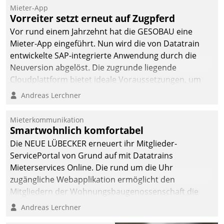
Mieter-App
Vorreiter setzt erneut auf Zugpferd
Vor rund einem Jahrzehnt hat die GESOBAU eine
Mieter-App eingeführt. Nun wird die von Datatrain
entwickelte SAP-integrierte Anwendung durch die
Neuversion abgelöst. Die zugrunde liegende
Cloudplattform bietet ideale Voraussetzungen, um
die Funktionalität der App zu erweitern und weitere
Andreas Lerchner
innovative Apps, auch von Drittanbietern, in SAP zu
integrieren.
Mieterkommunikation
Smartwohnlich komfortabel
Die NEUE LÜBECKER erneuert ihr Mitglieder-
ServicePortal von Grund auf mit Datatrains
Mieterservices Online. Die rund um die Uhr
zugängliche Webapplikation ermöglicht den
Mitgliedern der Wohnungs­bau­genossenschaft die
Kontaktaufnahme per Smartphone, Tablet oder PC.
Andreas Lerchner