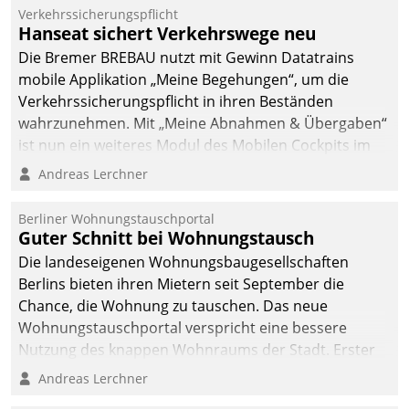
Verkehrssicherungspflicht
Hanseat sichert Verkehrswege neu
Die Bremer BREBAU nutzt mit Gewinn Datatrains
mobile Applikation „Meine Begehungen“, um die
Verkehrssicherungspflicht in ihren Beständen
wahrzunehmen. Mit „Meine Abnahmen & Übergaben“
ist nun ein weiteres Modul des Mobilen Cockpits im
Einsatz.
Andreas Lerchner
Berliner Wohnungstauschportal
Guter Schnitt bei Wohnungstausch
Die landeseigenen Wohnungsbaugesellschaften
Berlins bieten ihren Mietern seit September die
Chance, die Wohnung zu tauschen. Das neue
Wohnungstauschportal verspricht eine bessere
Nutzung des knappen Wohnraums der Stadt. Erster
Anwendungsfall für Datatrains Lösung API-Hub mit
Andreas Lerchner
Schnittstellen zu den ERP-Systemen der