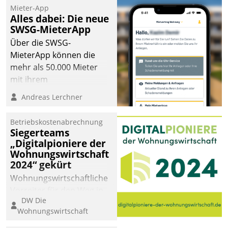
Mieter-App
Alles dabei: Die neue
SWSG-MieterApp
Über die SWSG-
MieterApp können die
mehr als 50.000 Mieter
mit ihrem
Wohnungsunternehmen
Andreas Lerchner
kommunizieren, auf dem
Laufenden bleiben, Daten
Betriebskostenabrechnung
einsehen und ändern
Siegerteams
oder
„Digitalpioniere der
Wohnungswirtschaft
Schadensmeldungen
2024“ gekürt
abgeben – rund um die
Uhr.
Wohnungswirtschaftliche
Vorreiter für den Weg in
DW Die
eine digitale Zukunft zu
Wohnungswirtschaft
finden, ist das Ziel des
Awards „Digitalpioniere