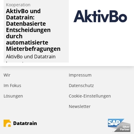
Kooperation
der
AktivBo und
Wohnungswirtschaft“.
Datatrain:
Bewerben können sich
Datenbasierte
dafür ein Team
Entscheidungen
durch
bestehend aus
automatisierte
Wohnungsunternehmen
Mieterbefragungen
und PropTech.
AktivBo und Datatrain
kooperieren –
Immobilienunternehmen
Wir
Impressum
profitieren: Die nahtlose
Integration der Lösungen
Im Fokus
Datenschutz
von AktivBo und
Lösungen
Cookie-Einstellungen
Datatrain ermöglicht
Newsletter
automatisiert ausgelöste,
zielgerichtete
Mieterbefragungen – eine
Datatrain
starke Grundlage für