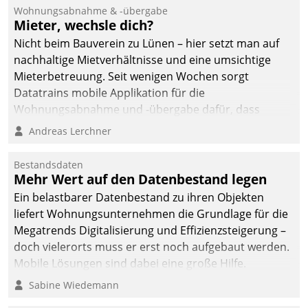
und Beschwerde-Management einen eigenen Kanal
Wohnungsabnahme & -übergabe
ein.
Mieter, wechsle dich?
Nicht beim Bauverein zu Lünen – hier setzt man auf
nachhaltige Mietverhältnisse und eine umsichtige
Mieterbetreuung. Seit wenigen Wochen sorgt
Datatrains mobile Applikation für die
Wohnungsabnahme und -übergabe dafür, dass
Mieter wohlgeordnet kommen und, so es sein muss,
Andreas Lerchner
gehen können.
Bestandsdaten
Mehr Wert auf den Datenbestand legen
Ein belastbarer Datenbestand zu ihren Objekten
liefert Wohnungsunternehmen die Grundlage für die
Megatrends Digitalisierung und Effizienzsteigerung –
doch vielerorts muss er erst noch aufgebaut werden.
Mobile Lösungen sind dabei eine große Hilfe.
Sabine Wiedemann