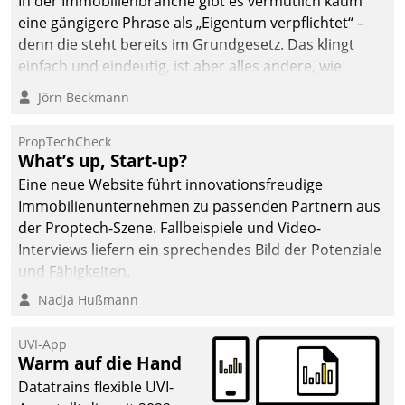
In der Immobilienbranche gibt es vermutlich kaum
eine gängigere Phrase als „Eigentum verpflichtet“ –
denn die steht bereits im Grundgesetz. Das klingt
einfach und eindeutig, ist aber alles andere, wie
Branchenbeschäftigte wissen. Denn mit der
Jörn Beckmann
Verantwortung folgen Verpflichtungen.
PropTechCheck
What’s up, Start-up?
Eine neue Website führt innovationsfreudige
Immobilienunternehmen zu passenden Partnern aus
der Proptech-Szene. Fallbeispiele und Video-
Interviews liefern ein sprechendes Bild der Potenziale
und Fähigkeiten.
Nadja Hußmann
UVI-App
Warm auf die Hand
Datatrains flexible UVI-