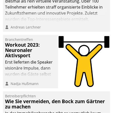
diesmal als rein virtuelle Veranstaltung. Über 100
Teilnehmer erhielten straff organisierte Einblicke in
Zukunftsthemen und innovative Projekte. Zuletzt
wurden die Top-Interessengebiete ermittelt.
Andreas Lerchner
Branchentreffen
Workout 2023:
Neuronaler
Aktivsport
Erst lieferten die Speaker
visionäre Impulse, dann
wurden die Gäste selbst
aktiv und sammelten
Nadja Hußmann
methodisch
Vernetzungsideen fürs
Betreiberpflichten
Quartier. Dazwischen
Wie Sie vermeiden, den Bock zum Gärtner
zeigte Datatrain, was es
zu machen
Neues zu bieten hat.