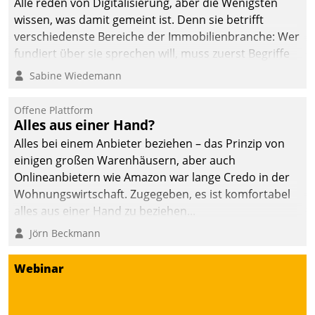
Alle reden von Digitalisierung, aber die Wenigsten
wissen, was damit gemeint ist. Denn sie betrifft
verschiedenste Bereiche der Immobilienbranche: Wer
fundiert über sie sprechen will, muss zuerst Begriffe
klären. Ein Aspekt ist die betriebliche Optimierung:
Sabine Wiedemann
Moderne Softwarelösungen ermöglichen große
Einsparungen durch optimierte und automatisierte
Offene Plattform
Prozesse. Doch man darf nicht zu viel erwarten: Allein
Alles aus einer Hand?
mit der Einführung einer neuen Software ist es nicht
Alles bei einem Anbieter beziehen – das Prinzip von
getan. Die Digitalisierung erfordert von Unternehmen
einigen großen Warenhäusern, aber auch
die Bereitschaft, sich zu überprüfen, zu hinterfragen
Onlineanbietern wie Amazon war lange Credo in der
und zu verändern.
Wohnungswirtschaft. Zugegeben, es ist komfortabel
alles aus einer Hand zu beziehen...
Jörn Beckmann
Webinar