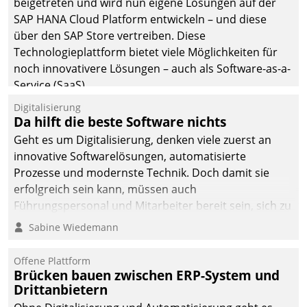
beigetreten und wird nun eigene Lösungen auf der
man auf
SAP HANA Cloud Platform entwickeln – und diese
Cloudtechnologie,
über den SAP Store vertreiben. Diese
bewährte und Startup-
Technologieplattform bietet viele Möglichkeiten für
Partner sowie erstmals
noch innovativere Lösungen – auch als Software-as-a-
agile Projektmethoden.
Service (SaaS).
Digitalisierung
Da hilft die beste Software nichts
Geht es um Digitalisierung, denken viele zuerst an
innovative Softwarelösungen, automatisierte
Prozesse und modernste Technik. Doch damit sie
erfolgreich sein kann, müssen auch
Führungspersonal und Mitarbeiter bereit sein, sich zu
verändern und anzupassen, sonst werden sie an ihr
Sabine Wiedemann
scheitern.
Offene Plattform
Brücken bauen zwischen ERP-System und
Drittanbietern