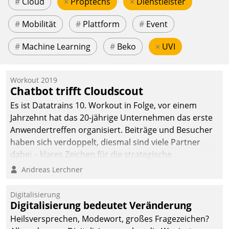
#
Cloud
×
Proptechs
×
Dienstleister
#
Mobilität
#
Plattform
#
Event
#
Machine Learning
#
Beko
×
UVI
Workout 2019
Chatbot trifft Cloudscout
Es ist Datatrains 10. Workout in Folge, vor einem
Jahrzehnt hat das 20-jährige Unternehmen das erste
Anwendertreffen organisiert. Beiträge und Besucher
haben sich verdoppelt, diesmal sind viele Partner
dabei – klares Zeichen für die strategische
Fokussierung auf den Kunden.
Andreas Lerchner
Digitalisierung
Digitalisierung bedeutet Veränderung
Heilsversprechen, Modewort, großes Fragezeichen?