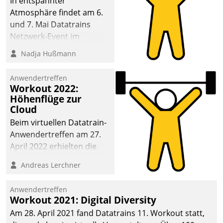
In entspannter
Atmosphäre findet am 6.
und 7. Mai Datatrains
Netzwerk-Event im
Kunden- und Partnerkreis
Nadja Hußmann
statt. Zentrale Frage: Wie
lassen sich
Anwendertreffen
Mammutprojekte
Workout 2022:
meistern und Workloads
Höhenflüge zur
Cloud
wuppen – bei zunehmend
anspruchsvollen
Beim virtuellen Datatrain-
Aufgaben und
Anwendertreffen am 27.
abnehmendem
April 2022 erhielten die
Nachwuchs?
Teilnehmerinnen und
Andreas Lerchner
Teilnehmer kurzweilige
Einblicke in innovative
Anwendertreffen
Cloud-Strategien und -
Workout 2021: Digital Diversity
Lösungen mit hohem
Am 28. April 2021 fand Datatrains 11. Workout statt,
Zukunftspotenzial.