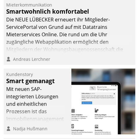
Mieterkommunikation
Smartwohnlich komfortabel
Die NEUE LÜBECKER erneuert ihr Mitglieder-
ServicePortal von Grund auf mit Datatrains
Mieterservices Online. Die rund um die Uhr
zugängliche Webapplikation ermöglicht den
Mitgliedern der Wohnungs­bau­genossenschaft die
Kontaktaufnahme per Smartphone, Tablet oder PC.
Andreas Lerchner
Kundenstory
Smart gemanagt
Mit neuen SAP-
integrierten Lösungen
und einheitlichen
Prozessen ist das
Immobilienmanagement
der Bayerischen
Nadja Hußmann
Versorgungskammer im