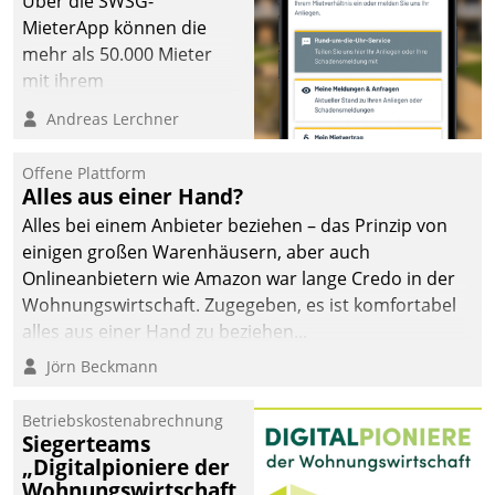
Über die SWSG-
MieterApp können die
mehr als 50.000 Mieter
mit ihrem
Wohnungsunternehmen
Andreas Lerchner
kommunizieren, auf dem
Laufenden bleiben, Daten
Offene Plattform
einsehen und ändern
Alles aus einer Hand?
oder
Alles bei einem Anbieter beziehen – das Prinzip von
Schadensmeldungen
einigen großen Warenhäusern, aber auch
abgeben – rund um die
Onlineanbietern wie Amazon war lange Credo in der
Uhr.
Wohnungswirtschaft. Zugegeben, es ist komfortabel
alles aus einer Hand zu beziehen...
Jörn Beckmann
Betriebskostenabrechnung
Siegerteams
„Digitalpioniere der
Wohnungswirtschaft