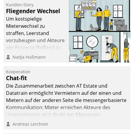
kommunale Wohnungsbauunternehmen daher
Kunden-Story
gemeinsam mit der Berliner Datatrain GmbH den
Fliegender Wechsel
Teilprozess der Objektsanierung digitalisiert.
Um kostspielige
Mieterwechsel zu
straffen, Leerstand
vorzubeugen und Akteure
wie Prozesse fließend zu
vernetzen, nutzt die
Nadja Hußmann
Berliner Gewobag seit
Jahresbeginn eine
Kooperation
Überblick, Einsicht und
Chat-fit
Eingriff bietende Lösung.
Die Zusammenarbeit zwischen AT Estate und
Zur Entwicklung setzte
Datatrain ermöglicht Vermietern auf der einen und
man auf
Mietern auf der anderen Seite die messengerbasierte
Cloudtechnologie,
Kommunikation: Mieter erreichen Akteure des
bewährte und Startup-
Unternehmens jetzt direkt per Messenger,
Partner sowie erstmals
Mitarbeiter oder Dienstleister empfangen oder
Andreas Lerchner
agile Projektmethoden.
versenden die Nachrichten via Cockpit.