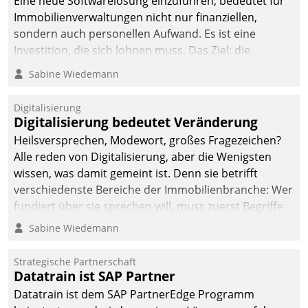
Eine neue Softwarelösung einzuführen, bedeutet für
Immobilienverwaltungen nicht nur finanziellen,
sondern auch personellen Aufwand. Es ist eine
Investition, die sich lohnen muss. Das Ziel: die
nachhaltige Optimierung der Geschäftsabläufe. Damit
Sabine Wiedemann
dieses Ziel erreicht wird, sollten einige Grundregeln
befolgt werden.
Digitalisierung
Digitalisierung bedeutet Veränderung
Heilsversprechen, Modewort, großes Fragezeichen?
Alle reden von Digitalisierung, aber die Wenigsten
wissen, was damit gemeint ist. Denn sie betrifft
verschiedenste Bereiche der Immobilienbranche: Wer
fundiert über sie sprechen will, muss zuerst Begriffe
klären. Ein Aspekt ist die betriebliche Optimierung:
Sabine Wiedemann
Moderne Softwarelösungen ermöglichen große
Einsparungen durch optimierte und automatisierte
Strategische Partnerschaft
Prozesse. Doch man darf nicht zu viel erwarten: Allein
Datatrain ist SAP Partner
mit der Einführung einer neuen Software ist es nicht
Datatrain ist dem SAP PartnerEdge Programm
getan. Die Digitalisierung erfordert von Unternehmen