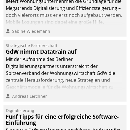
liefert Wohnungsunternehmen die Grundlage für die
sich dabei für den Betrieb
Megatrends Digitalisierung und Effizienzsteigerung –
der Lösung über die SAP
doch vielerorts muss er erst noch aufgebaut werden.
Cloud Platform
Mobile Lösungen sind dabei eine große Hilfe.
entschieden - als erstes
Sabine Wiedemann
Unternehmen am
Wohnungsmarkt.
Strategische Partnerschaft
GdW nimmt Datatrain auf
Mit der Aufnahme des Berliner
Digitalisierungspartners unterstreicht der
Spitzenverband der Wohnungswirtschaft GdW die
zentrale Herausforderung, neue Strategien und
Geschäftsmodelle für die Wohnungswirtschaft zu
entwickeln.
Andreas Lerchner
Digitalisierung
Fünf Tipps für eine erfolgreiche Software-
Einführung