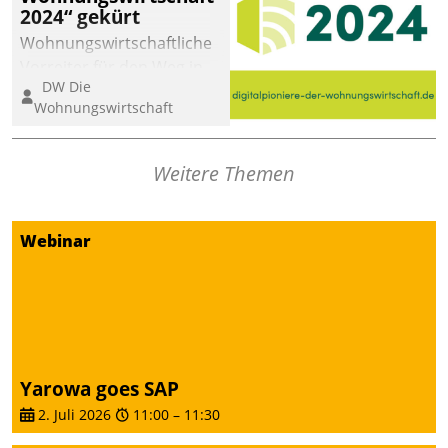
2024“ gekürt
Wohnungswirtschaftliche
Vorreiter für den Weg in
DW Die
eine digitale Zukunft zu
Wohnungswirtschaft
finden, ist das Ziel des
Awards „Digitalpioniere
der
Weitere Themen
Wohnungswirtschaft“.
Bewerben können sich
dafür ein Team
Webinar
bestehend aus
Wohnungsunternehmen
und PropTech.
Yarowa goes SAP
2. Juli 2026
11:00
–
11:30