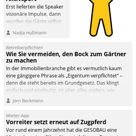
Erst lieferten die Speaker
visionäre Impulse, dann
wurden die Gäste selbst
aktiv und sammelten
Nadja Hußmann
methodisch
Vernetzungsideen fürs
Betreiberpflichten
Quartier. Dazwischen
Wie Sie vermeiden, den Bock zum Gärtner
zeigte Datatrain, was es
zu machen
Neues zu bieten hat.
In der Immobilienbranche gibt es vermutlich kaum
eine gängigere Phrase als „Eigentum verpflichtet“ –
denn die steht bereits im Grundgesetz. Das klingt
einfach und eindeutig, ist aber alles andere, wie
Branchenbeschäftigte wissen. Denn mit der
Jörn Beckmann
Verantwortung folgen Verpflichtungen.
Mieter-App
Vorreiter setzt erneut auf Zugpferd
Vor rund einem Jahrzehnt hat die GESOBAU eine