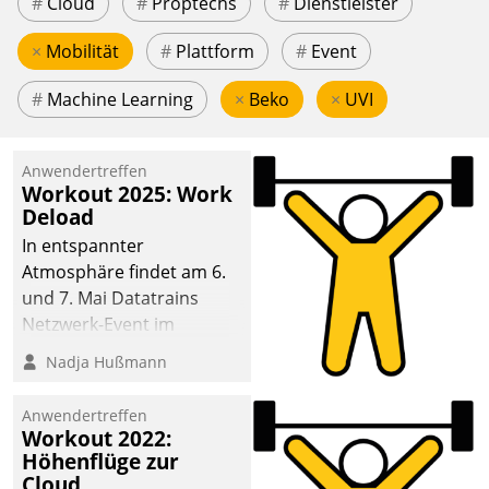
#
Cloud
#
Proptechs
#
Dienstleister
×
Mobilität
#
Plattform
#
Event
#
Machine Learning
×
Beko
×
UVI
Anwendertreffen
Workout 2025: Work
Deload
In entspannter
Atmosphäre findet am 6.
und 7. Mai Datatrains
Netzwerk-Event im
Kunden- und Partnerkreis
Nadja Hußmann
statt. Zentrale Frage: Wie
lassen sich
Anwendertreffen
Mammutprojekte
Workout 2022:
meistern und Workloads
Höhenflüge zur
Cloud
wuppen – bei zunehmend