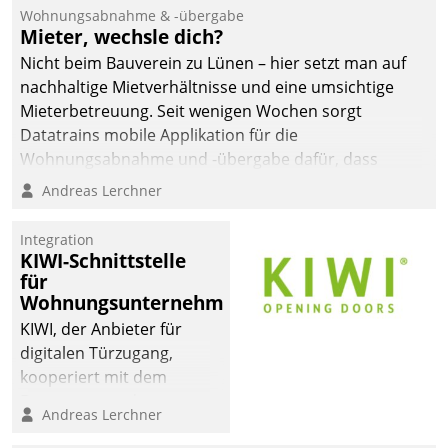
und Beschwerde-Management einen eigenen Kanal
Wohnungsabnahme & -übergabe
ein.
Mieter, wechsle dich?
Nicht beim Bauverein zu Lünen – hier setzt man auf
nachhaltige Mietverhältnisse und eine umsichtige
Mieterbetreuung. Seit wenigen Wochen sorgt
Datatrains mobile Applikation für die
Wohnungsabnahme und -übergabe dafür, dass
Mieter wohlgeordnet kommen und, so es sein muss,
Andreas Lerchner
gehen können.
Integration
KIWI-Schnittstelle
für
Wohnungsunternehmen
KIWI, der Anbieter für
digitalen Türzugang,
kooperiert mit dem
Beratungs- und
Andreas Lerchner
Softwareentwicklungshaus