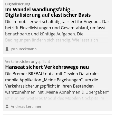
Datatrain.
Digitalisierung
Im Wandel wandlungsfähig –
Digitalisierung auf elastischer Basis
Die Immobilienwirtschaft digitalisiert ihr Angebot. Das
betrifft Einzelleistungen und Gesamtablauf, umfasst
benachbarte und künftige Aufgaben. Die
Bedingungen ändern sich ständig. Wie lässt sich
technisch die Kontrolle wahren und zugleich Freiraum
Jörn Beckmann
fürs Wachsen öffnen?
Verkehrssicherungspflicht
Hanseat sichert Verkehrswege neu
Die Bremer BREBAU nutzt mit Gewinn Datatrains
mobile Applikation „Meine Begehungen“, um die
Verkehrssicherungspflicht in ihren Beständen
wahrzunehmen. Mit „Meine Abnahmen & Übergaben“
ist nun ein weiteres Modul des Mobilen Cockpits im
Einsatz.
Andreas Lerchner