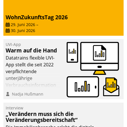
WohnZukunftsTag 2026
29. Juni 2026
–
30. Juni 2026
UVI-App
Warm auf die Hand
Datatrains flexible UVI-
App stellt die seit 2022
verpflichtende
unterjährige
Verbrauchsinformation
schnell, zuverlässig und
Nadja Hußmann
leicht bekömmlich bereit:
Die monatlichen
Interview
Mitteilungen zum
„Verändern muss sich die
Veränderungsbereitschaft“
Heizungs- und
Wasserverbrauch gehen