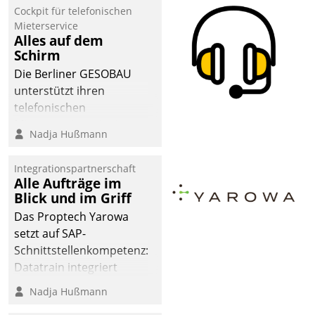
Cockpit für telefonischen
Mieterservice
Alles auf dem
Schirm
Die Berliner GESOBAU
unterstützt ihren
telefonischen
Mieterservice mit einem
Nadja Hußmann
digitalen Cockpit, das
situationsbezogen
Integrationspartnerschaft
passende Fragen und
Alle Aufträge im
Schlagworte auswirft.
Blick und im Griff
Eine intuitive
Das Proptech Yarowa
Dialogführung ermöglicht
setzt auf SAP-
dem externen
Schnittstellenkompetenz:
Serviceteam, Anrufe von
Datatrain integriert
Mietenden zügiger und
Yarowas Portal zur
Nadja Hußmann
effizienter zu bearbeiten.
Vergabe und Verwaltung