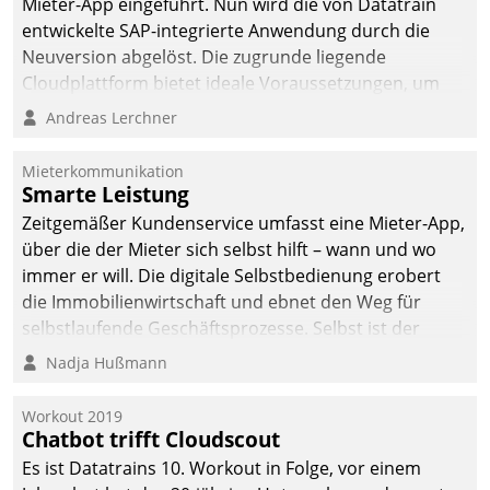
Mieter-App eingeführt. Nun wird die von Datatrain
entwickelte SAP-integrierte Anwendung durch die
Neuversion abgelöst. Die zugrunde liegende
Cloudplattform bietet ideale Voraussetzungen, um
die Funktionalität der App zu erweitern und weitere
Andreas Lerchner
innovative Apps, auch von Drittanbietern, in SAP zu
integrieren.
Mieterkommunikation
Smarte Leistung
Zeitgemäßer Kundenservice umfasst eine Mieter-App,
über die der Mieter sich selbst hilft – wann und wo
immer er will. Die digitale Selbstbedienung erobert
die Immobilienwirtschaft und ebnet den Weg für
selbstlaufende Geschäftsprozesse. Selbst ist der
Kunde und smart der Serviceanbieter.
Nadja Hußmann
Workout 2019
Chatbot trifft Cloudscout
Es ist Datatrains 10. Workout in Folge, vor einem