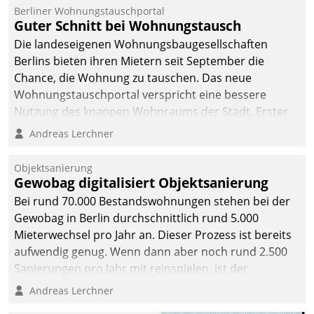
Berliner Wohnungstauschportal
Guter Schnitt bei Wohnungstausch
Die landeseigenen Wohnungsbaugesellschaften
Berlins bieten ihren Mietern seit September die
Chance, die Wohnung zu tauschen. Das neue
Wohnungstauschportal verspricht eine bessere
Nutzung des knappen Wohnraums der Stadt. Erster
Anwendungsfall für Datatrains Lösung API-Hub mit
Andreas Lerchner
Schnittstellen zu den ERP-Systemen der
Unternehmen.
Objektsanierung
Gewobag digitalisiert Objektsanierung
Bei rund 70.000 Bestandswohnungen stehen bei der
Gewobag in Berlin durchschnittlich rund 5.000
Mieterwechsel pro Jahr an. Dieser Prozess ist bereits
aufwendig genug. Wenn dann aber noch rund 2.500
Sanierungen pro Jahr mit reinspielen, ist der
Betreuungs- und Organisationsaufwand immens. Im
Andreas Lerchner
Rahmen ihrer Digitalisierungsstrategie hat das