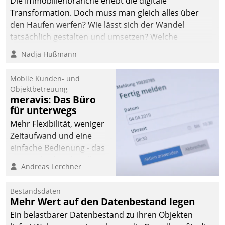
Die Immobilienbranche erlebt die digitale
automatisiert, vollständig
Transformation. Doch muss man gleich alles über
und auf Wunsch über
den Haufen werfen? Wie lässt sich der Wandel
mehrere zuvor
tatsächlich gestalten und umsetzen? Welche
festgelegte
Argumente zählen wirklich?
Nadja Hußmann
Kommunikationswege bei
den Empfängern ein.
Mobile Kunden- und
Objektbetreuung
meravis: Das Büro
für unterwegs
Mehr Flexibilität, weniger
Zeitaufwand und eine
einfache Bedienung - das
verspricht das aktuelle
Andreas Lerchner
Cockpit für mobile
Mitarbeiter von
Bestandsdaten
Datatrain. Die meravis
Mehr Wert auf den Datenbestand legen
Wohnungsbau- und
Ein belastbarer Datenbestand zu ihren Objekten
Immobilien GmbH hat