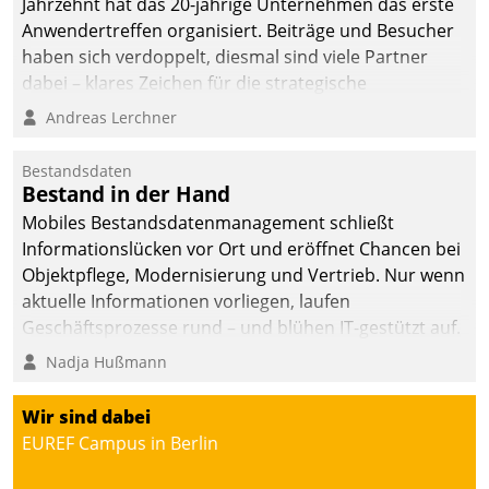
Jahrzehnt hat das 20-jährige Unternehmen das erste
Anwendertreffen organisiert. Beiträge und Besucher
haben sich verdoppelt, diesmal sind viele Partner
dabei – klares Zeichen für die strategische
Fokussierung auf den Kunden.
Andreas Lerchner
Bestandsdaten
Bestand in der Hand
Mobiles Bestandsdatenmanagement schließt
Informationslücken vor Ort und eröffnet Chancen bei
Objektpflege, Modernisierung und Vertrieb. Nur wenn
aktuelle Informationen vorliegen, laufen
Geschäftsprozesse rund – und blühen IT-gestützt auf.
Nadja Hußmann
Wir sind dabei
EUREF Campus in Berlin