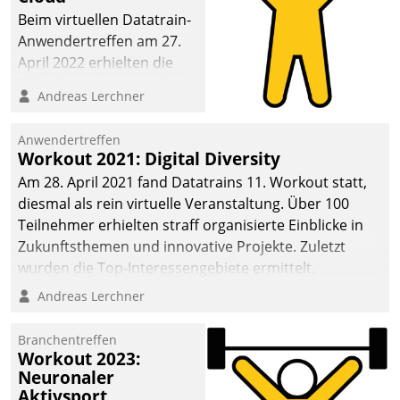
anspruchsvollen
Beim virtuellen Datatrain-
Aufgaben und
Anwendertreffen am 27.
abnehmendem
April 2022 erhielten die
Nachwuchs?
Teilnehmerinnen und
Andreas Lerchner
Teilnehmer kurzweilige
Einblicke in innovative
Anwendertreffen
Cloud-Strategien und -
Workout 2021: Digital Diversity
Lösungen mit hohem
Am 28. April 2021 fand Datatrains 11. Workout statt,
Zukunftspotenzial.
diesmal als rein virtuelle Veranstaltung. Über 100
Teilnehmer erhielten straff organisierte Einblicke in
Zukunftsthemen und innovative Projekte. Zuletzt
wurden die Top-Interessengebiete ermittelt.
Andreas Lerchner
Branchentreffen
Workout 2023:
Neuronaler
Aktivsport