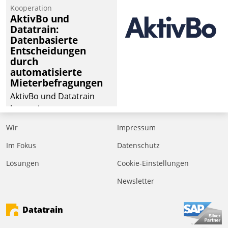
von Aufträgen der
Kooperation
operativen
AktivBo und
Instandhaltung in die
Datatrain:
Datenbasierte
SAP-Systemlandschaft
Entscheidungen
deutscher
durch
Wohnungsunternehmen
automatisierte
– und beschleunigt damit
Mieterbefragungen
den Weg vom
AktivBo und Datatrain
Mieteranliegen zum
kooperieren –
Dienstleisterauftrag.
Immobilienunternehmen
Wir
Impressum
profitieren: Die nahtlose
Integration der Lösungen
Im Fokus
Datenschutz
von AktivBo und
Lösungen
Cookie-Einstellungen
Datatrain ermöglicht
Newsletter
automatisiert ausgelöste,
zielgerichtete
Mieterbefragungen – eine
Datatrain
starke Grundlage für