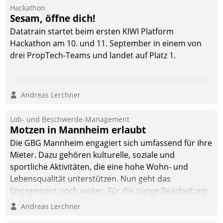
Ressort Kapitalanlage für
Hackathon
künftige Aufgaben und
Sesam, öffne dich!
Herausforderungen
Datatrain startet beim ersten KIWI Platform
gerüstet.
Hackathon am 10. und 11. September in einem von
drei PropTech-Teams und landet auf Platz 1.
Andreas Lerchner
Lob- und Beschwerde-Management
Motzen in Mannheim erlaubt
Die GBG Mannheim engagiert sich umfassend für ihre
Mieter. Dazu gehören kulturelle, soziale und
sportliche Aktivitäten, die eine hohe Wohn- und
Lebensqualität unterstützen. Nun geht das
Engagement noch weiter: Für die zügige Bearbeitung
von Beschwerden – oder Lob – richtet das
Andreas Lerchner
Unternehmen mit Datatrains Applikation fürs Lob-