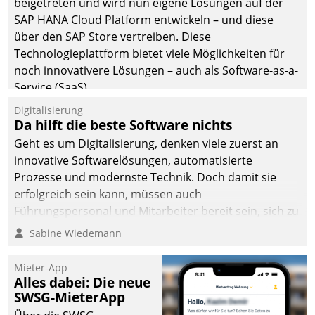
beigetreten und wird nun eigene Lösungen auf der
die Bereitschaft, sich zu überprüfen, zu hinterfragen
SAP HANA Cloud Platform entwickeln – und diese
und zu verändern.
über den SAP Store vertreiben. Diese
Technologieplattform bietet viele Möglichkeiten für
noch innovativere Lösungen – auch als Software-as-a-
Service (SaaS).
Digitalisierung
Da hilft die beste Software nichts
Geht es um Digitalisierung, denken viele zuerst an
innovative Softwarelösungen, automatisierte
Prozesse und modernste Technik. Doch damit sie
erfolgreich sein kann, müssen auch
Führungspersonal und Mitarbeiter bereit sein, sich zu
verändern und anzupassen, sonst werden sie an ihr
Sabine Wiedemann
scheitern.
Mieter-App
Alles dabei: Die neue
SWSG-MieterApp