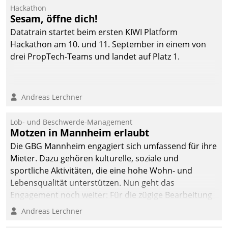
Ressort Kapitalanlage für
Hackathon
künftige Aufgaben und
Sesam, öffne dich!
Herausforderungen
Datatrain startet beim ersten KIWI Platform
gerüstet.
Hackathon am 10. und 11. September in einem von
drei PropTech-Teams und landet auf Platz 1.
Andreas Lerchner
Lob- und Beschwerde-Management
Motzen in Mannheim erlaubt
Die GBG Mannheim engagiert sich umfassend für ihre
Mieter. Dazu gehören kulturelle, soziale und
sportliche Aktivitäten, die eine hohe Wohn- und
Lebensqualität unterstützen. Nun geht das
Engagement noch weiter: Für die zügige Bearbeitung
von Beschwerden – oder Lob – richtet das
Andreas Lerchner
Unternehmen mit Datatrains Applikation fürs Lob-