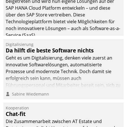
beigetreten und wird nun eigene Lösungen auf der
die Bereitschaft, sich zu überprüfen, zu hinterfragen
SAP HANA Cloud Platform entwickeln – und diese
und zu verändern.
über den SAP Store vertreiben. Diese
Technologieplattform bietet viele Möglichkeiten für
noch innovativere Lösungen – auch als Software-as-a-
Service (SaaS).
Digitalisierung
Da hilft die beste Software nichts
Geht es um Digitalisierung, denken viele zuerst an
innovative Softwarelösungen, automatisierte
Prozesse und modernste Technik. Doch damit sie
erfolgreich sein kann, müssen auch
Führungspersonal und Mitarbeiter bereit sein, sich zu
verändern und anzupassen, sonst werden sie an ihr
Sabine Wiedemann
scheitern.
Kooperation
Chat-fit
Die Zusammenarbeit zwischen AT Estate und