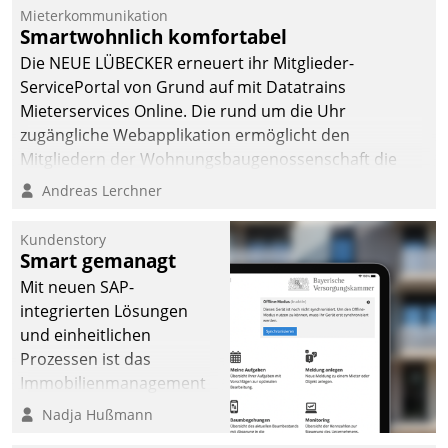
Die monatlichen
Mieterkommunikation
Mitteilungen zum
Smartwohnlich komfortabel
Heizungs- und
Die NEUE LÜBECKER erneuert ihr Mitglieder-
Wasserverbrauch gehen
ServicePortal von Grund auf mit Datatrains
automatisiert, vollständig
Mieterservices Online. Die rund um die Uhr
und auf Wunsch über
zugängliche Webapplikation ermöglicht den
mehrere zuvor
Mitgliedern der Wohnungs­bau­genossenschaft die
festgelegte
Kontaktaufnahme per Smartphone, Tablet oder PC.
Andreas Lerchner
Kommunikationswege bei
den Empfängern ein.
Kundenstory
Smart gemanagt
Mit neuen SAP-
integrierten Lösungen
und einheitlichen
Prozessen ist das
Immobilienmanagement
der Bayerischen
Nadja Hußmann
Versorgungskammer im