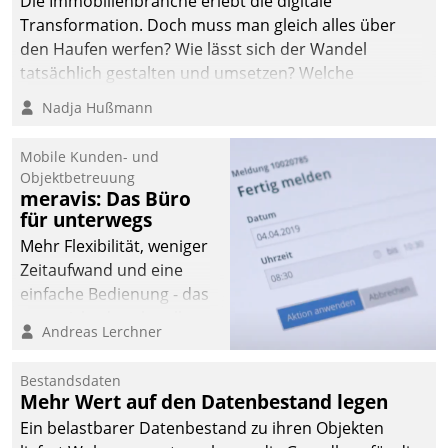
Die Immobilienbranche erlebt die digitale
Transformation. Doch muss man gleich alles über
den Haufen werfen? Wie lässt sich der Wandel
tatsächlich gestalten und umsetzen? Welche
Argumente zählen wirklich?
Nadja Hußmann
Mobile Kunden- und
Objektbetreuung
meravis: Das Büro
für unterwegs
Mehr Flexibilität, weniger
Zeitaufwand und eine
einfache Bedienung - das
verspricht das aktuelle
Andreas Lerchner
Cockpit für mobile
Mitarbeiter von
Bestandsdaten
Datatrain. Die meravis
Mehr Wert auf den Datenbestand legen
Wohnungsbau- und
Ein belastbarer Datenbestand zu ihren Objekten
Immobilien GmbH hat