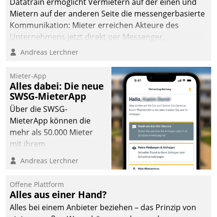
Datatrain ermöglicht Vermietern auf der einen und
Mietern auf der anderen Seite die messengerbasierte
Kommunikation: Mieter erreichen Akteure des
Unternehmens jetzt direkt per Messenger,
Mitarbeiter oder Dienstleister empfangen oder
Andreas Lerchner
versenden die Nachrichten via Cockpit.
Mieter-App
Alles dabei: Die neue
SWSG-MieterApp
Über die SWSG-
MieterApp können die
mehr als 50.000 Mieter
mit ihrem
Wohnungsunternehmen
Andreas Lerchner
kommunizieren, auf dem
Laufenden bleiben, Daten
Offene Plattform
einsehen und ändern
Alles aus einer Hand?
oder
Alles bei einem Anbieter beziehen – das Prinzip von
Schadensmeldungen