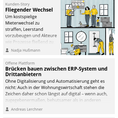
kommunale Wohnungsbauunternehmen daher
Kunden-Story
gemeinsam mit der Berliner Datatrain GmbH den
Fliegender Wechsel
Teilprozess der Objektsanierung digitalisiert.
Um kostspielige
Mieterwechsel zu
straffen, Leerstand
vorzubeugen und Akteure
wie Prozesse fließend zu
vernetzen, nutzt die
Nadja Hußmann
Berliner Gewobag seit
Jahresbeginn eine
Offene Plattform
Überblick, Einsicht und
Brücken bauen zwischen ERP-System und
Drittanbietern
Eingriff bietende Lösung.
Zur Entwicklung setzte
Ohne Digitalisierung und Automatisierung geht es
man auf
nicht: Auch in der Wohnungswirtschaft stehen die
Cloudtechnologie,
Zeichen daher schon längst auf digital – wenn auch,
bewährte und Startup-
zugegebenermaßen, behutsamer als in anderen
Partner sowie erstmals
Branchen.
Andreas Lerchner
agile Projektmethoden.