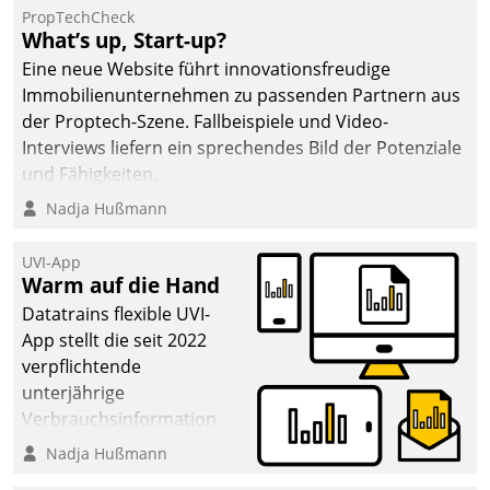
PropTechCheck
What’s up, Start-up?
Eine neue Website führt innovationsfreudige
Immobilienunternehmen zu passenden Partnern aus
der Proptech-Szene. Fallbeispiele und Video-
Interviews liefern ein sprechendes Bild der Potenziale
und Fähigkeiten.
Nadja Hußmann
UVI-App
Warm auf die Hand
Datatrains flexible UVI-
App stellt die seit 2022
verpflichtende
unterjährige
Verbrauchsinformation
schnell, zuverlässig und
Nadja Hußmann
leicht bekömmlich bereit: