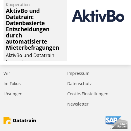
von Aufträgen der
Kooperation
operativen
AktivBo und
Instandhaltung in die
Datatrain:
Datenbasierte
SAP-Systemlandschaft
Entscheidungen
deutscher
durch
Wohnungsunternehmen
automatisierte
– und beschleunigt damit
Mieterbefragungen
den Weg vom
AktivBo und Datatrain
Mieteranliegen zum
kooperieren –
Dienstleisterauftrag.
Immobilienunternehmen
Wir
Impressum
profitieren: Die nahtlose
Integration der Lösungen
Im Fokus
Datenschutz
von AktivBo und
Lösungen
Cookie-Einstellungen
Datatrain ermöglicht
Newsletter
automatisiert ausgelöste,
zielgerichtete
Mieterbefragungen – eine
Datatrain
starke Grundlage für