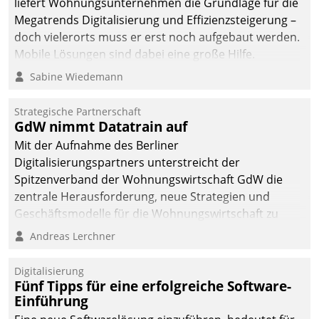
liefert Wohnungsunternehmen die Grundlage für die
sich dabei für den Betrieb
Megatrends Digitalisierung und Effizienzsteigerung –
der Lösung über die SAP
doch vielerorts muss er erst noch aufgebaut werden.
Cloud Platform
Mobile Lösungen sind dabei eine große Hilfe.
entschieden - als erstes
Sabine Wiedemann
Unternehmen am
Wohnungsmarkt.
Strategische Partnerschaft
GdW nimmt Datatrain auf
Mit der Aufnahme des Berliner
Digitalisierungspartners unterstreicht der
Spitzenverband der Wohnungswirtschaft GdW die
zentrale Herausforderung, neue Strategien und
Geschäftsmodelle für die Wohnungswirtschaft zu
entwickeln.
Andreas Lerchner
Digitalisierung
Fünf Tipps für eine erfolgreiche Software-
Einführung