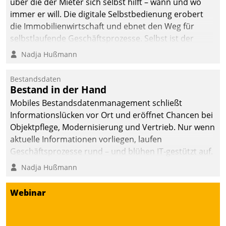
über die der Mieter sich selbst hilft – wann und wo
immer er will. Die digitale Selbstbedienung erobert
die Immobilienwirtschaft und ebnet den Weg für
selbstlaufende Geschäftsprozesse. Selbst ist der
Kunde und smart der Serviceanbieter.
Nadja Hußmann
Bestandsdaten
Bestand in der Hand
Mobiles Bestandsdatenmanagement schließt
Informationslücken vor Ort und eröffnet Chancen bei
Objektpflege, Modernisierung und Vertrieb. Nur wenn
aktuelle Informationen vorliegen, laufen
Geschäftsprozesse rund – und blühen IT-gestützt auf.
Nadja Hußmann
Webinar