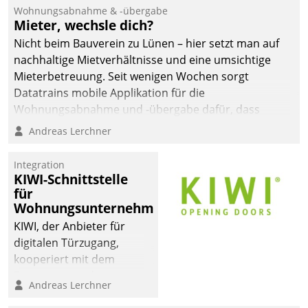
und Beschwerde-Management einen eigenen Kanal
Wohnungsabnahme & -übergabe
ein.
Mieter, wechsle dich?
Nicht beim Bauverein zu Lünen – hier setzt man auf
nachhaltige Mietverhältnisse und eine umsichtige
Mieterbetreuung. Seit wenigen Wochen sorgt
Datatrains mobile Applikation für die
Wohnungsabnahme und -übergabe dafür, dass
Mieter wohlgeordnet kommen und, so es sein muss,
Andreas Lerchner
gehen können.
Integration
KIWI-Schnittstelle
für
Wohnungsunternehmen
KIWI, der Anbieter für
digitalen Türzugang,
kooperiert mit dem
Beratungs- und
Andreas Lerchner
Softwareentwicklungshaus