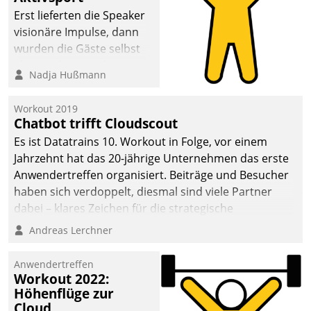
anspruchsvollen
Erst lieferten die Speaker
Aufgaben und
visionäre Impulse, dann
abnehmendem
wurden die Gäste selbst
Nachwuchs?
aktiv und sammelten
Nadja Hußmann
methodisch
Vernetzungsideen fürs
Workout 2019
Quartier. Dazwischen
Chatbot trifft Cloudscout
zeigte Datatrain, was es
Es ist Datatrains 10. Workout in Folge, vor einem
Neues zu bieten hat.
Jahrzehnt hat das 20-jährige Unternehmen das erste
Anwendertreffen organisiert. Beiträge und Besucher
haben sich verdoppelt, diesmal sind viele Partner
dabei – klares Zeichen für die strategische
Fokussierung auf den Kunden.
Andreas Lerchner
Anwendertreffen
Workout 2022:
Höhenflüge zur
Cloud