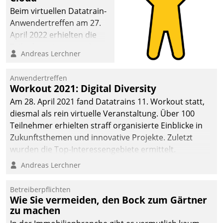
Beim virtuellen Datatrain-
Anwendertreffen am 27.
April 2022 erhielten die
Teilnehmerinnen und
Andreas Lerchner
Teilnehmer kurzweilige
Einblicke in innovative
Anwendertreffen
Cloud-Strategien und -
Workout 2021: Digital Diversity
Lösungen mit hohem
Am 28. April 2021 fand Datatrains 11. Workout statt,
Zukunftspotenzial.
diesmal als rein virtuelle Veranstaltung. Über 100
Teilnehmer erhielten straff organisierte Einblicke in
Zukunftsthemen und innovative Projekte. Zuletzt
wurden die Top-Interessengebiete ermittelt.
Andreas Lerchner
Betreiberpflichten
Wie Sie vermeiden, den Bock zum Gärtner
zu machen