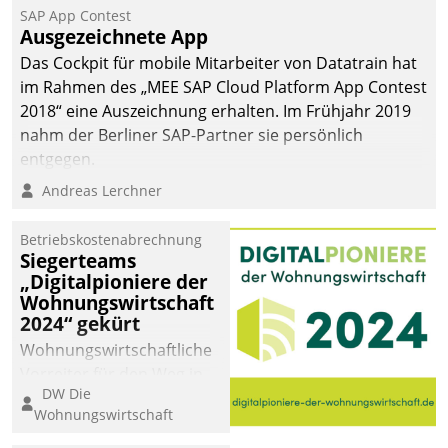
SAP App Contest
Ausgezeichnete App
Das Cockpit für mobile Mitarbeiter von Datatrain hat
im Rahmen des „MEE SAP Cloud Platform App Contest
2018“ eine Auszeichnung erhalten. Im Frühjahr 2019
nahm der Berliner SAP-Partner sie persönlich
entgegen.
Andreas Lerchner
Betriebskostenabrechnung
Siegerteams
„Digitalpioniere der
Wohnungswirtschaft
2024“ gekürt
Wohnungswirtschaftliche
Vorreiter für den Weg in
DW Die
eine digitale Zukunft zu
Wohnungswirtschaft
finden, ist das Ziel des
Awards „Digitalpioniere