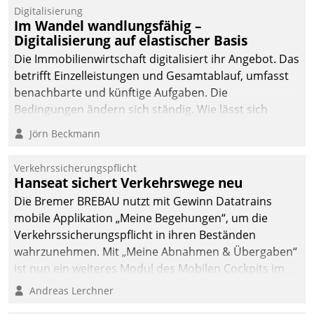
Datatrain.
Digitalisierung
Im Wandel wandlungsfähig –
Digitalisierung auf elastischer Basis
Die Immobilienwirtschaft digitalisiert ihr Angebot. Das
betrifft Einzelleistungen und Gesamtablauf, umfasst
benachbarte und künftige Aufgaben. Die
Bedingungen ändern sich ständig. Wie lässt sich
technisch die Kontrolle wahren und zugleich Freiraum
Jörn Beckmann
fürs Wachsen öffnen?
Verkehrssicherungspflicht
Hanseat sichert Verkehrswege neu
Die Bremer BREBAU nutzt mit Gewinn Datatrains
mobile Applikation „Meine Begehungen“, um die
Verkehrssicherungspflicht in ihren Beständen
wahrzunehmen. Mit „Meine Abnahmen & Übergaben“
ist nun ein weiteres Modul des Mobilen Cockpits im
Einsatz.
Andreas Lerchner