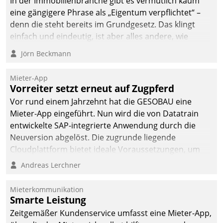
In der Immobilienbranche gibt es vermutlich kaum
eine gängigere Phrase als „Eigentum verpflichtet“ –
denn die steht bereits im Grundgesetz. Das klingt
einfach und eindeutig, ist aber alles andere, wie
Branchenbeschäftigte wissen. Denn mit der
Jörn Beckmann
Verantwortung folgen Verpflichtungen.
Mieter-App
Vorreiter setzt erneut auf Zugpferd
Vor rund einem Jahrzehnt hat die GESOBAU eine
Mieter-App eingeführt. Nun wird die von Datatrain
entwickelte SAP-integrierte Anwendung durch die
Neuversion abgelöst. Die zugrunde liegende
Cloudplattform bietet ideale Voraussetzungen, um
die Funktionalität der App zu erweitern und weitere
Andreas Lerchner
innovative Apps, auch von Drittanbietern, in SAP zu
integrieren.
Mieterkommunikation
Smarte Leistung
Zeitgemäßer Kundenservice umfasst eine Mieter-App,