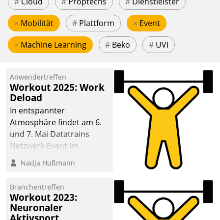
#
Cloud
#
Proptechs
#
Dienstleister
×
Mobilität
#
Plattform
×
Event
×
Machine Learning
#
Beko
#
UVI
Anwendertreffen
Workout 2025: Work
Deload
In entspannter
Atmosphäre findet am 6.
und 7. Mai Datatrains
Netzwerk-Event im
Kunden- und Partnerkreis
Nadja Hußmann
statt. Zentrale Frage: Wie
lassen sich
Branchentreffen
Mammutprojekte
Workout 2023:
meistern und Workloads
Neuronaler
Aktivsport
wuppen – bei zunehmend