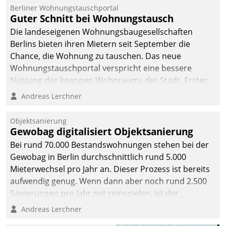
Berliner Wohnungstauschportal
Guter Schnitt bei Wohnungstausch
Die landeseigenen Wohnungsbaugesellschaften
Berlins bieten ihren Mietern seit September die
Chance, die Wohnung zu tauschen. Das neue
Wohnungstauschportal verspricht eine bessere
Nutzung des knappen Wohnraums der Stadt. Erster
Anwendungsfall für Datatrains Lösung API-Hub mit
Andreas Lerchner
Schnittstellen zu den ERP-Systemen der
Unternehmen.
Objektsanierung
Gewobag digitalisiert Objektsanierung
Bei rund 70.000 Bestandswohnungen stehen bei der
Gewobag in Berlin durchschnittlich rund 5.000
Mieterwechsel pro Jahr an. Dieser Prozess ist bereits
aufwendig genug. Wenn dann aber noch rund 2.500
Sanierungen pro Jahr mit reinspielen, ist der
Betreuungs- und Organisationsaufwand immens. Im
Andreas Lerchner
Rahmen ihrer Digitalisierungsstrategie hat das