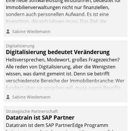
Eine neue Softwarelösung einzuführen, bedeutet für
Immobilienverwaltungen nicht nur finanziellen,
sondern auch personellen Aufwand. Es ist eine
Investition, die sich lohnen muss. Das Ziel: die
nachhaltige Optimierung der Geschäftsabläufe. Damit
Sabine Wiedemann
dieses Ziel erreicht wird, sollten einige Grundregeln
befolgt werden.
Digitalisierung
Digitalisierung bedeutet Veränderung
Heilsversprechen, Modewort, großes Fragezeichen?
Alle reden von Digitalisierung, aber die Wenigsten
wissen, was damit gemeint ist. Denn sie betrifft
verschiedenste Bereiche der Immobilienbranche: Wer
fundiert über sie sprechen will, muss zuerst Begriffe
klären. Ein Aspekt ist die betriebliche Optimierung:
Sabine Wiedemann
Moderne Softwarelösungen ermöglichen große
Einsparungen durch optimierte und automatisierte
Strategische Partnerschaft
Prozesse. Doch man darf nicht zu viel erwarten: Allein
Datatrain ist SAP Partner
mit der Einführung einer neuen Software ist es nicht
Datatrain ist dem SAP PartnerEdge Programm
getan. Die Digitalisierung erfordert von Unternehmen