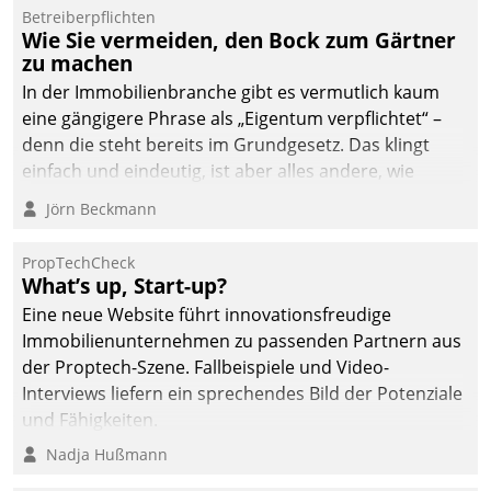
Betreiberpflichten
abgeben – rund um die
Wie Sie vermeiden, den Bock zum Gärtner
Uhr.
zu machen
In der Immobilienbranche gibt es vermutlich kaum
eine gängigere Phrase als „Eigentum verpflichtet“ –
denn die steht bereits im Grundgesetz. Das klingt
einfach und eindeutig, ist aber alles andere, wie
Branchenbeschäftigte wissen. Denn mit der
Jörn Beckmann
Verantwortung folgen Verpflichtungen.
PropTechCheck
What’s up, Start-up?
Eine neue Website führt innovationsfreudige
Immobilienunternehmen zu passenden Partnern aus
der Proptech-Szene. Fallbeispiele und Video-
Interviews liefern ein sprechendes Bild der Potenziale
und Fähigkeiten.
Nadja Hußmann