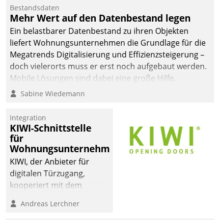
Mitarbeiter von
Bestandsdaten
Datatrain. Die meravis
Mehr Wert auf den Datenbestand legen
Wohnungsbau- und
Ein belastbarer Datenbestand zu ihren Objekten
Immobilien GmbH hat
liefert Wohnungsunternehmen die Grundlage für die
sich dabei für den Betrieb
Megatrends Digitalisierung und Effizienzsteigerung –
der Lösung über die SAP
doch vielerorts muss er erst noch aufgebaut werden.
Cloud Platform
Mobile Lösungen sind dabei eine große Hilfe.
entschieden - als erstes
Sabine Wiedemann
Unternehmen am
Wohnungsmarkt.
Integration
KIWI-Schnittstelle
für
Wohnungsunternehmen
KIWI, der Anbieter für
digitalen Türzugang,
kooperiert mit dem
Beratungs- und
Andreas Lerchner
Softwareentwicklungshaus