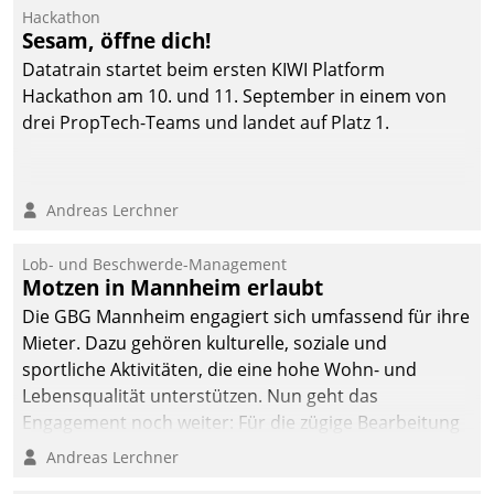
Ressort Kapitalanlage für
Hackathon
künftige Aufgaben und
Sesam, öffne dich!
Herausforderungen
Datatrain startet beim ersten KIWI Platform
gerüstet.
Hackathon am 10. und 11. September in einem von
drei PropTech-Teams und landet auf Platz 1.
Andreas Lerchner
Lob- und Beschwerde-Management
Motzen in Mannheim erlaubt
Die GBG Mannheim engagiert sich umfassend für ihre
Mieter. Dazu gehören kulturelle, soziale und
sportliche Aktivitäten, die eine hohe Wohn- und
Lebensqualität unterstützen. Nun geht das
Engagement noch weiter: Für die zügige Bearbeitung
von Beschwerden – oder Lob – richtet das
Andreas Lerchner
Unternehmen mit Datatrains Applikation fürs Lob-