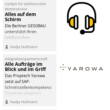
Cockpit für telefonischen
Mieterservice
Alles auf dem
Schirm
Die Berliner GESOBAU
unterstützt ihren
telefonischen
Mieterservice mit einem
Nadja Hußmann
digitalen Cockpit, das
situationsbezogen
Integrationspartnerschaft
passende Fragen und
Alle Aufträge im
Schlagworte auswirft.
Blick und im Griff
Eine intuitive
Das Proptech Yarowa
Dialogführung ermöglicht
setzt auf SAP-
dem externen
Schnittstellenkompetenz:
Serviceteam, Anrufe von
Datatrain integriert
Mietenden zügiger und
Yarowas Portal zur
Nadja Hußmann
effizienter zu bearbeiten.
Vergabe und Verwaltung