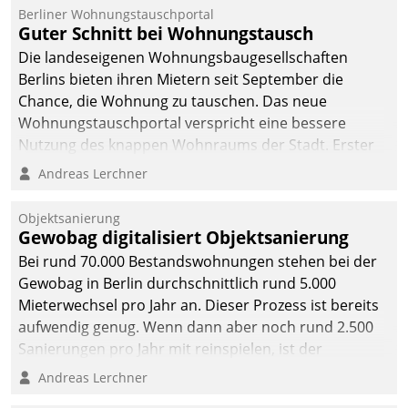
Berliner Wohnungstauschportal
Guter Schnitt bei Wohnungstausch
Die landeseigenen Wohnungsbaugesellschaften
Berlins bieten ihren Mietern seit September die
Chance, die Wohnung zu tauschen. Das neue
Wohnungstauschportal verspricht eine bessere
Nutzung des knappen Wohnraums der Stadt. Erster
Anwendungsfall für Datatrains Lösung API-Hub mit
Andreas Lerchner
Schnittstellen zu den ERP-Systemen der
Unternehmen.
Objektsanierung
Gewobag digitalisiert Objektsanierung
Bei rund 70.000 Bestandswohnungen stehen bei der
Gewobag in Berlin durchschnittlich rund 5.000
Mieterwechsel pro Jahr an. Dieser Prozess ist bereits
aufwendig genug. Wenn dann aber noch rund 2.500
Sanierungen pro Jahr mit reinspielen, ist der
Betreuungs- und Organisationsaufwand immens. Im
Andreas Lerchner
Rahmen ihrer Digitalisierungsstrategie hat das