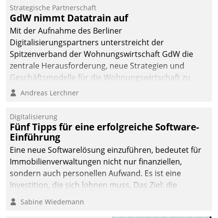
kommunale Wohnungsbauunternehmen daher
Strategische Partnerschaft
gemeinsam mit der Berliner Datatrain GmbH den
GdW nimmt Datatrain auf
Teilprozess der Objektsanierung digitalisiert.
Mit der Aufnahme des Berliner
Digitalisierungspartners unterstreicht der
Spitzenverband der Wohnungswirtschaft GdW die
zentrale Herausforderung, neue Strategien und
Geschäftsmodelle für die Wohnungswirtschaft zu
entwickeln.
Andreas Lerchner
Digitalisierung
Fünf Tipps für eine erfolgreiche Software-
Einführung
Eine neue Softwarelösung einzuführen, bedeutet für
Immobilienverwaltungen nicht nur finanziellen,
sondern auch personellen Aufwand. Es ist eine
Investition, die sich lohnen muss. Das Ziel: die
nachhaltige Optimierung der Geschäftsabläufe. Damit
Sabine Wiedemann
dieses Ziel erreicht wird, sollten einige Grundregeln