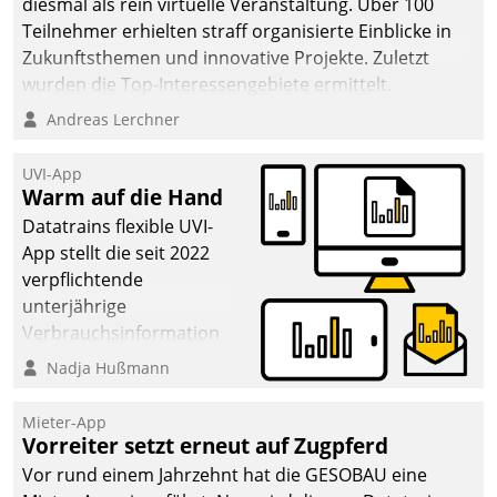
diesmal als rein virtuelle Veranstaltung. Über 100
Teilnehmer erhielten straff organisierte Einblicke in
Zukunftsthemen und innovative Projekte. Zuletzt
wurden die Top-Interessengebiete ermittelt.
Andreas Lerchner
UVI-App
Warm auf die Hand
Datatrains flexible UVI-
App stellt die seit 2022
verpflichtende
unterjährige
Verbrauchsinformation
schnell, zuverlässig und
Nadja Hußmann
leicht bekömmlich bereit:
Die monatlichen
Mieter-App
Mitteilungen zum
Vorreiter setzt erneut auf Zugpferd
Heizungs- und
Vor rund einem Jahrzehnt hat die GESOBAU eine
Wasserverbrauch gehen