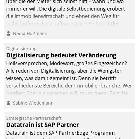
über die der Mieter sich selbst hilft – wann und wo
immer er will. Die digitale Selbstbedienung erobert
die Immobilienwirtschaft und ebnet den Weg für
selbstlaufende Geschäftsprozesse. Selbst ist der
Kunde und smart der Serviceanbieter.
Nadja Hußmann
Digitalisierung
Digitalisierung bedeutet Veränderung
Heilsversprechen, Modewort, großes Fragezeichen?
Alle reden von Digitalisierung, aber die Wenigsten
wissen, was damit gemeint ist. Denn sie betrifft
verschiedenste Bereiche der Immobilienbranche: Wer
fundiert über sie sprechen will, muss zuerst Begriffe
klären. Ein Aspekt ist die betriebliche Optimierung:
Sabine Wiedemann
Moderne Softwarelösungen ermöglichen große
Einsparungen durch optimierte und automatisierte
Strategische Partnerschaft
Prozesse. Doch man darf nicht zu viel erwarten: Allein
Datatrain ist SAP Partner
mit der Einführung einer neuen Software ist es nicht
Datatrain ist dem SAP PartnerEdge Programm
getan. Die Digitalisierung erfordert von Unternehmen