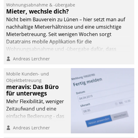
und Beschwerde-Management einen eigenen Kanal
Wohnungsabnahme & -übergabe
ein.
Mieter, wechsle dich?
Nicht beim Bauverein zu Lünen – hier setzt man auf
nachhaltige Mietverhältnisse und eine umsichtige
Mieterbetreuung. Seit wenigen Wochen sorgt
Datatrains mobile Applikation für die
Wohnungsabnahme und -übergabe dafür, dass
Mieter wohlgeordnet kommen und, so es sein muss,
Andreas Lerchner
gehen können.
Mobile Kunden- und
Objektbetreuung
meravis: Das Büro
für unterwegs
Mehr Flexibilität, weniger
Zeitaufwand und eine
einfache Bedienung - das
verspricht das aktuelle
Andreas Lerchner
Cockpit für mobile