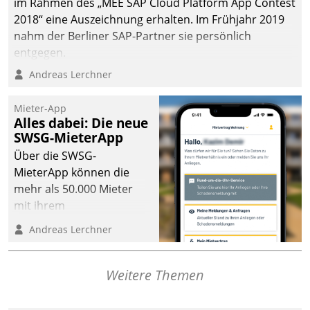
im Rahmen des „MEE SAP Cloud Platform App Contest
2018“ eine Auszeichnung erhalten. Im Frühjahr 2019
nahm der Berliner SAP-Partner sie persönlich
entgegen.
Andreas Lerchner
Mieter-App
Alles dabei: Die neue
SWSG-MieterApp
Über die SWSG-
MieterApp können die
mehr als 50.000 Mieter
mit ihrem
Wohnungsunternehmen
Andreas Lerchner
kommunizieren, auf dem
Laufenden bleiben, Daten
einsehen und ändern
Weitere Themen
oder
Schadensmeldungen