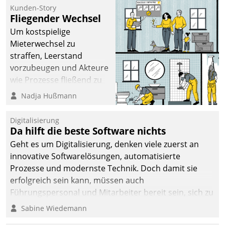
befolgt werden.
Kunden-Story
Fliegender Wechsel
Um kostspielige
Mieterwechsel zu
straffen, Leerstand
vorzubeugen und Akteure
wie Prozesse fließend zu
vernetzen, nutzt die
Nadja Hußmann
Berliner Gewobag seit
Jahresbeginn eine
Digitalisierung
Überblick, Einsicht und
Da hilft die beste Software nichts
Eingriff bietende Lösung.
Geht es um Digitalisierung, denken viele zuerst an
Zur Entwicklung setzte
innovative Softwarelösungen, automatisierte
man auf
Prozesse und modernste Technik. Doch damit sie
Cloudtechnologie,
erfolgreich sein kann, müssen auch
bewährte und Startup-
Führungspersonal und Mitarbeiter bereit sein, sich zu
Partner sowie erstmals
verändern und anzupassen, sonst werden sie an ihr
Sabine Wiedemann
agile Projektmethoden.
scheitern.