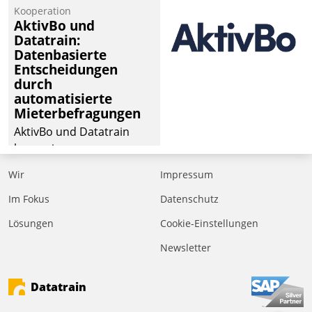
von Aufträgen der
Kooperation
operativen
AktivBo und
Instandhaltung in die
Datatrain:
Datenbasierte
SAP-Systemlandschaft
Entscheidungen
deutscher
durch
Wohnungsunternehmen
automatisierte
– und beschleunigt damit
Mieterbefragungen
den Weg vom
AktivBo und Datatrain
Mieteranliegen zum
kooperieren –
Dienstleisterauftrag.
Immobilienunternehmen
Wir
Impressum
profitieren: Die nahtlose
Integration der Lösungen
Im Fokus
Datenschutz
von AktivBo und
Lösungen
Cookie-Einstellungen
Datatrain ermöglicht
Newsletter
automatisiert ausgelöste,
zielgerichtete
Mieterbefragungen – eine
Datatrain
starke Grundlage für