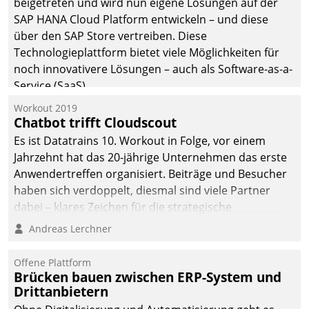
beigetreten und wird nun eigene Lösungen auf der
die Bereitschaft, sich zu überprüfen, zu hinterfragen
SAP HANA Cloud Platform entwickeln – und diese
und zu verändern.
über den SAP Store vertreiben. Diese
Technologieplattform bietet viele Möglichkeiten für
noch innovativere Lösungen – auch als Software-as-a-
Service (SaaS).
Workout 2019
Chatbot trifft Cloudscout
Es ist Datatrains 10. Workout in Folge, vor einem
Jahrzehnt hat das 20-jährige Unternehmen das erste
Anwendertreffen organisiert. Beiträge und Besucher
haben sich verdoppelt, diesmal sind viele Partner
dabei – klares Zeichen für die strategische
Fokussierung auf den Kunden.
Andreas Lerchner
Offene Plattform
Brücken bauen zwischen ERP-System und
Drittanbietern