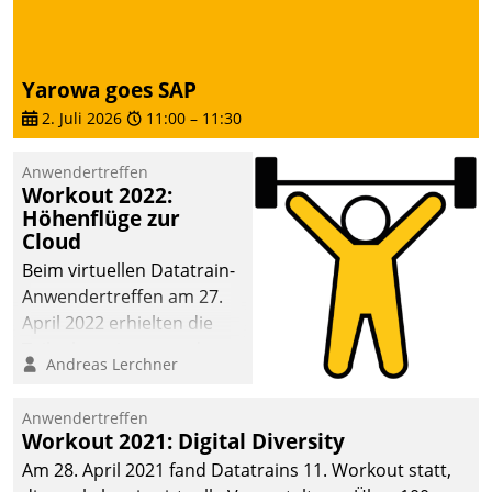
dafür ein Team
bestehend aus
Wohnungsunternehmen
Yarowa goes SAP
und PropTech.
2. Juli 2026
11:00
–
11:30
Anwendertreffen
Workout 2022:
Höhenflüge zur
Cloud
Beim virtuellen Datatrain-
Anwendertreffen am 27.
April 2022 erhielten die
Teilnehmerinnen und
Andreas Lerchner
Teilnehmer kurzweilige
Einblicke in innovative
Anwendertreffen
Cloud-Strategien und -
Workout 2021: Digital Diversity
Lösungen mit hohem
Am 28. April 2021 fand Datatrains 11. Workout statt,
Zukunftspotenzial.