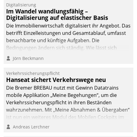
Datatrain.
Digitalisierung
Im Wandel wandlungsfähig –
Digitalisierung auf elastischer Basis
Die Immobilienwirtschaft digitalisiert ihr Angebot. Das
betrifft Einzelleistungen und Gesamtablauf, umfasst
benachbarte und künftige Aufgaben. Die
Bedingungen ändern sich ständig. Wie lässt sich
technisch die Kontrolle wahren und zugleich Freiraum
Jörn Beckmann
fürs Wachsen öffnen?
Verkehrssicherungspflicht
Hanseat sichert Verkehrswege neu
Die Bremer BREBAU nutzt mit Gewinn Datatrains
mobile Applikation „Meine Begehungen“, um die
Verkehrssicherungspflicht in ihren Beständen
wahrzunehmen. Mit „Meine Abnahmen & Übergaben“
ist nun ein weiteres Modul des Mobilen Cockpits im
Einsatz.
Andreas Lerchner