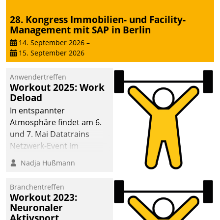
28. Kongress Immobilien- und Facility-
Management mit SAP in Berlin
14. September 2026
–
15. September 2026
Anwendertreffen
Workout 2025: Work
Deload
In entspannter
Atmosphäre findet am 6.
und 7. Mai Datatrains
Netzwerk-Event im
Kunden- und Partnerkreis
Nadja Hußmann
statt. Zentrale Frage: Wie
lassen sich
Branchentreffen
Mammutprojekte
Workout 2023:
meistern und Workloads
Neuronaler
Aktivsport
wuppen – bei zunehmend