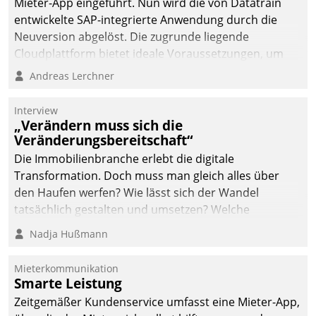
Mieter-App eingeführt. Nun wird die von Datatrain
automatisiert, vollständig
entwickelte SAP-integrierte Anwendung durch die
und auf Wunsch über
Neuversion abgelöst. Die zugrunde liegende
mehrere zuvor
Cloudplattform bietet ideale Voraussetzungen, um
festgelegte
die Funktionalität der App zu erweitern und weitere
Andreas Lerchner
Kommunikationswege bei
innovative Apps, auch von Drittanbietern, in SAP zu
den Empfängern ein.
integrieren.
Interview
„Verändern muss sich die
Veränderungsbereitschaft“
Die Immobilienbranche erlebt die digitale
Transformation. Doch muss man gleich alles über
den Haufen werfen? Wie lässt sich der Wandel
tatsächlich gestalten und umsetzen? Welche
Argumente zählen wirklich?
Nadja Hußmann
Mieterkommunikation
Smarte Leistung
Zeitgemäßer Kundenservice umfasst eine Mieter-App,