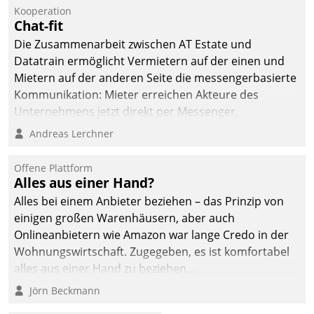
Jahresbeginn eine
Kooperation
Überblick, Einsicht und
Chat-fit
Eingriff bietende Lösung.
Die Zusammenarbeit zwischen AT Estate und
Zur Entwicklung setzte
Datatrain ermöglicht Vermietern auf der einen und
man auf
Mietern auf der anderen Seite die messengerbasierte
Cloudtechnologie,
Kommunikation: Mieter erreichen Akteure des
bewährte und Startup-
Unternehmens jetzt direkt per Messenger,
Partner sowie erstmals
Mitarbeiter oder Dienstleister empfangen oder
Andreas Lerchner
agile Projektmethoden.
versenden die Nachrichten via Cockpit.
Offene Plattform
Alles aus einer Hand?
Alles bei einem Anbieter beziehen – das Prinzip von
einigen großen Warenhäusern, aber auch
Onlineanbietern wie Amazon war lange Credo in der
Wohnungswirtschaft. Zugegeben, es ist komfortabel
alles aus einer Hand zu beziehen...
Jörn Beckmann