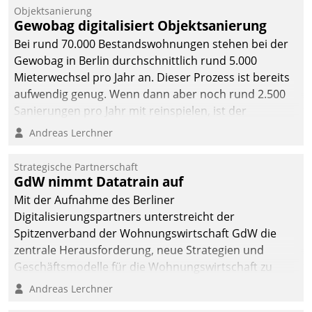
Unternehmen.
Objektsanierung
Gewobag digitalisiert Objektsanierung
Bei rund 70.000 Bestandswohnungen stehen bei der
Gewobag in Berlin durchschnittlich rund 5.000
Mieterwechsel pro Jahr an. Dieser Prozess ist bereits
aufwendig genug. Wenn dann aber noch rund 2.500
Sanierungen pro Jahr mit reinspielen, ist der
Betreuungs- und Organisationsaufwand immens. Im
Andreas Lerchner
Rahmen ihrer Digitalisierungsstrategie hat das
kommunale Wohnungsbauunternehmen daher
Strategische Partnerschaft
gemeinsam mit der Berliner Datatrain GmbH den
GdW nimmt Datatrain auf
Teilprozess der Objektsanierung digitalisiert.
Mit der Aufnahme des Berliner
Digitalisierungspartners unterstreicht der
Spitzenverband der Wohnungswirtschaft GdW die
zentrale Herausforderung, neue Strategien und
Geschäftsmodelle für die Wohnungswirtschaft zu
entwickeln.
Andreas Lerchner