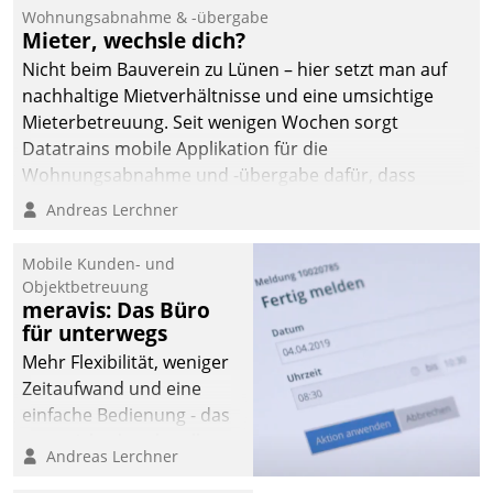
und Beschwerde-Management einen eigenen Kanal
Wohnungsabnahme & -übergabe
ein.
Mieter, wechsle dich?
Nicht beim Bauverein zu Lünen – hier setzt man auf
nachhaltige Mietverhältnisse und eine umsichtige
Mieterbetreuung. Seit wenigen Wochen sorgt
Datatrains mobile Applikation für die
Wohnungsabnahme und -übergabe dafür, dass
Mieter wohlgeordnet kommen und, so es sein muss,
Andreas Lerchner
gehen können.
Mobile Kunden- und
Objektbetreuung
meravis: Das Büro
für unterwegs
Mehr Flexibilität, weniger
Zeitaufwand und eine
einfache Bedienung - das
verspricht das aktuelle
Andreas Lerchner
Cockpit für mobile