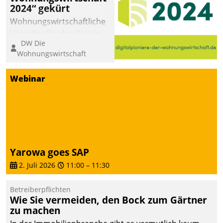
2024“ gekürt
abgeben – rund um die
Uhr.
Wohnungswirtschaftliche
Vorreiter für den Weg in
DW Die
eine digitale Zukunft zu
Wohnungswirtschaft
finden, ist das Ziel des
Awards „Digitalpioniere
Webinar
der
Wohnungswirtschaft“.
Bewerben können sich
dafür ein Team
bestehend aus
Wohnungsunternehmen
Yarowa goes SAP
und PropTech.
2. Juli 2026
11:00
–
11:30
Betreiberpflichten
Wie Sie vermeiden, den Bock zum Gärtner
zu machen