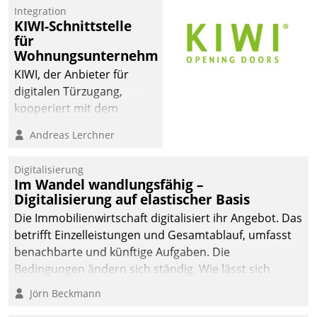
Mitarbeiter von
Integration
Datatrain. Die meravis
KIWI-Schnittstelle
Wohnungsbau- und
für
Immobilien GmbH hat
Wohnungsunternehmen
sich dabei für den Betrieb
KIWI, der Anbieter für
der Lösung über die SAP
digitalen Türzugang,
Cloud Platform
kooperiert mit dem
entschieden - als erstes
Beratungs- und
Andreas Lerchner
Unternehmen am
Softwareentwicklungshaus
Wohnungsmarkt.
Datatrain.
Digitalisierung
Im Wandel wandlungsfähig –
Digitalisierung auf elastischer Basis
Die Immobilienwirtschaft digitalisiert ihr Angebot. Das
betrifft Einzelleistungen und Gesamtablauf, umfasst
benachbarte und künftige Aufgaben. Die
Bedingungen ändern sich ständig. Wie lässt sich
technisch die Kontrolle wahren und zugleich Freiraum
Jörn Beckmann
fürs Wachsen öffnen?