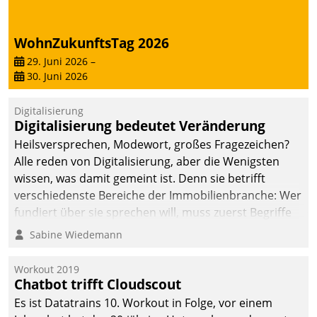
WohnZukunftsTag 2026
29. Juni 2026
–
30. Juni 2026
Digitalisierung
Digitalisierung bedeutet Veränderung
Heilsversprechen, Modewort, großes Fragezeichen?
Alle reden von Digitalisierung, aber die Wenigsten
wissen, was damit gemeint ist. Denn sie betrifft
verschiedenste Bereiche der Immobilienbranche: Wer
fundiert über sie sprechen will, muss zuerst Begriffe
klären. Ein Aspekt ist die betriebliche Optimierung:
Sabine Wiedemann
Moderne Softwarelösungen ermöglichen große
Einsparungen durch optimierte und automatisierte
Workout 2019
Prozesse. Doch man darf nicht zu viel erwarten: Allein
Chatbot trifft Cloudscout
mit der Einführung einer neuen Software ist es nicht
Es ist Datatrains 10. Workout in Folge, vor einem
getan. Die Digitalisierung erfordert von Unternehmen