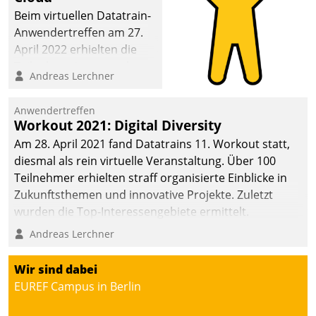
Beim virtuellen Datatrain-
Anwendertreffen am 27.
April 2022 erhielten die
Teilnehmerinnen und
Andreas Lerchner
Teilnehmer kurzweilige
Einblicke in innovative
Anwendertreffen
Cloud-Strategien und -
Workout 2021: Digital Diversity
Lösungen mit hohem
Am 28. April 2021 fand Datatrains 11. Workout statt,
Zukunftspotenzial.
diesmal als rein virtuelle Veranstaltung. Über 100
Teilnehmer erhielten straff organisierte Einblicke in
Zukunftsthemen und innovative Projekte. Zuletzt
wurden die Top-Interessengebiete ermittelt.
Andreas Lerchner
Wir sind dabei
EUREF Campus in Berlin