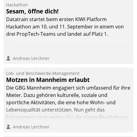
Hackathon
Sesam, öffne dich!
Datatrain startet beim ersten KIWI Platform
Hackathon am 10. und 11. September in einem von
drei PropTech-Teams und landet auf Platz 1.
Andreas Lerchner
Lob- und Beschwerde-Management
Motzen in Mannheim erlaubt
Die GBG Mannheim engagiert sich umfassend für ihre
Mieter. Dazu gehören kulturelle, soziale und
sportliche Aktivitäten, die eine hohe Wohn- und
Lebensqualität unterstützen. Nun geht das
Engagement noch weiter: Für die zügige Bearbeitung
von Beschwerden – oder Lob – richtet das
Andreas Lerchner
Unternehmen mit Datatrains Applikation fürs Lob-