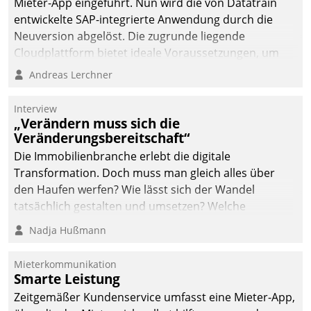
Mieter-App eingeführt. Nun wird die von Datatrain
automatisiert, vollständig
entwickelte SAP-integrierte Anwendung durch die
und auf Wunsch über
Neuversion abgelöst. Die zugrunde liegende
mehrere zuvor
Cloudplattform bietet ideale Voraussetzungen, um
festgelegte
die Funktionalität der App zu erweitern und weitere
Andreas Lerchner
Kommunikationswege bei
innovative Apps, auch von Drittanbietern, in SAP zu
den Empfängern ein.
integrieren.
Interview
„Verändern muss sich die
Veränderungsbereitschaft“
Die Immobilienbranche erlebt die digitale
Transformation. Doch muss man gleich alles über
den Haufen werfen? Wie lässt sich der Wandel
tatsächlich gestalten und umsetzen? Welche
Argumente zählen wirklich?
Nadja Hußmann
Mieterkommunikation
Smarte Leistung
Zeitgemäßer Kundenservice umfasst eine Mieter-App,