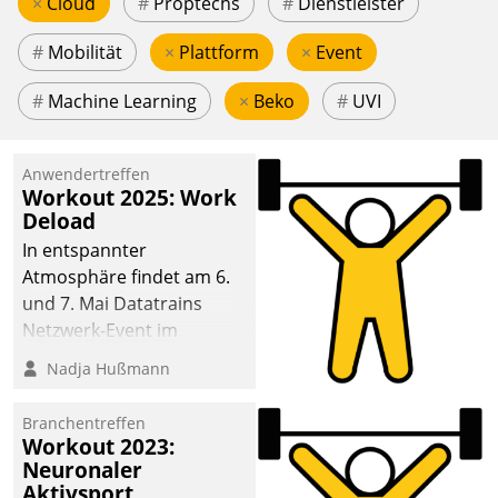
×
Cloud
#
Proptechs
#
Dienstleister
#
Mobilität
×
Plattform
×
Event
#
Machine Learning
×
Beko
#
UVI
Anwendertreffen
Workout 2025: Work
Deload
In entspannter
Atmosphäre findet am 6.
und 7. Mai Datatrains
Netzwerk-Event im
Kunden- und Partnerkreis
Nadja Hußmann
statt. Zentrale Frage: Wie
lassen sich
Branchentreffen
Mammutprojekte
Workout 2023:
meistern und Workloads
Neuronaler
Aktivsport
wuppen – bei zunehmend