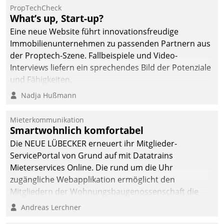
PropTechCheck
What’s up, Start-up?
Eine neue Website führt innovationsfreudige
Immobilienunternehmen zu passenden Partnern aus
der Proptech-Szene. Fallbeispiele und Video-
Interviews liefern ein sprechendes Bild der Potenziale
und Fähigkeiten.
Nadja Hußmann
Mieterkommunikation
Smartwohnlich komfortabel
Die NEUE LÜBECKER erneuert ihr Mitglieder-
ServicePortal von Grund auf mit Datatrains
Mieterservices Online. Die rund um die Uhr
zugängliche Webapplikation ermöglicht den
Mitgliedern der Wohnungs­bau­genossenschaft die
Kontaktaufnahme per Smartphone, Tablet oder PC.
Andreas Lerchner