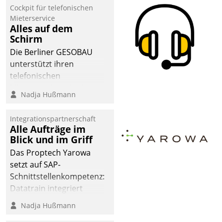
Cockpit für telefonischen
Mieterservice
Alles auf dem
Schirm
Die Berliner GESOBAU
unterstützt ihren
telefonischen
Mieterservice mit einem
Nadja Hußmann
digitalen Cockpit, das
situationsbezogen
Integrationspartnerschaft
passende Fragen und
Alle Aufträge im
Schlagworte auswirft.
Blick und im Griff
Eine intuitive
Das Proptech Yarowa
Dialogführung ermöglicht
setzt auf SAP-
dem externen
Schnittstellenkompetenz:
Serviceteam, Anrufe von
Datatrain integriert
Mietenden zügiger und
Yarowas Portal zur
Nadja Hußmann
effizienter zu bearbeiten.
Vergabe und Verwaltung