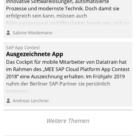
innovative Softwarelösungen, automatisierte
Prozesse und modernste Technik. Doch damit sie
erfolgreich sein kann, müssen auch
Führungspersonal und Mitarbeiter bereit sein, sich zu
verändern und anzupassen, sonst werden sie an ihr
Sabine Wiedemann
scheitern.
SAP App Contest
Ausgezeichnete App
Das Cockpit für mobile Mitarbeiter von Datatrain hat
im Rahmen des „MEE SAP Cloud Platform App Contest
2018“ eine Auszeichnung erhalten. Im Frühjahr 2019
nahm der Berliner SAP-Partner sie persönlich
entgegen.
Andreas Lerchner
Weitere Themen