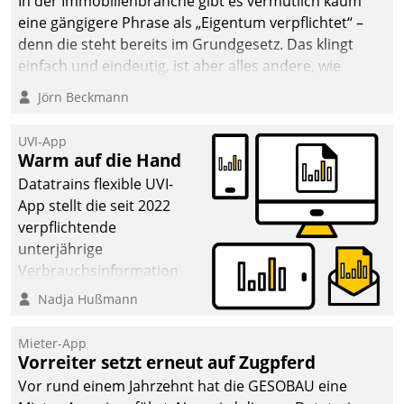
In der Immobilienbranche gibt es vermutlich kaum
eine gängigere Phrase als „Eigentum verpflichtet“ –
denn die steht bereits im Grundgesetz. Das klingt
einfach und eindeutig, ist aber alles andere, wie
Branchenbeschäftigte wissen. Denn mit der
Jörn Beckmann
Verantwortung folgen Verpflichtungen.
UVI-App
Warm auf die Hand
Datatrains flexible UVI-
App stellt die seit 2022
verpflichtende
unterjährige
Verbrauchsinformation
schnell, zuverlässig und
Nadja Hußmann
leicht bekömmlich bereit:
Die monatlichen
Mieter-App
Mitteilungen zum
Vorreiter setzt erneut auf Zugpferd
Heizungs- und
Vor rund einem Jahrzehnt hat die GESOBAU eine
Wasserverbrauch gehen