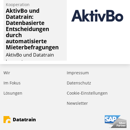
von Aufträgen der
Kooperation
operativen
AktivBo und
Instandhaltung in die
Datatrain:
Datenbasierte
SAP-Systemlandschaft
Entscheidungen
deutscher
durch
Wohnungsunternehmen
automatisierte
– und beschleunigt damit
Mieterbefragungen
den Weg vom
AktivBo und Datatrain
Mieteranliegen zum
kooperieren –
Dienstleisterauftrag.
Immobilienunternehmen
Wir
Impressum
profitieren: Die nahtlose
Integration der Lösungen
Im Fokus
Datenschutz
von AktivBo und
Lösungen
Cookie-Einstellungen
Datatrain ermöglicht
Newsletter
automatisiert ausgelöste,
zielgerichtete
Mieterbefragungen – eine
Datatrain
starke Grundlage für