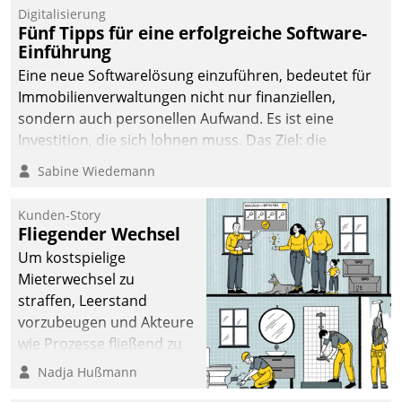
Digitalisierung
Fünf Tipps für eine erfolgreiche Software-
Einführung
Eine neue Softwarelösung einzuführen, bedeutet für
Immobilienverwaltungen nicht nur finanziellen,
sondern auch personellen Aufwand. Es ist eine
Investition, die sich lohnen muss. Das Ziel: die
nachhaltige Optimierung der Geschäftsabläufe. Damit
Sabine Wiedemann
dieses Ziel erreicht wird, sollten einige Grundregeln
befolgt werden.
Kunden-Story
Fliegender Wechsel
Um kostspielige
Mieterwechsel zu
straffen, Leerstand
vorzubeugen und Akteure
wie Prozesse fließend zu
vernetzen, nutzt die
Nadja Hußmann
Berliner Gewobag seit