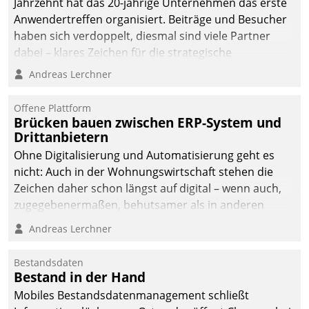
Jahrzehnt hat das 20-jährige Unternehmen das erste
die Bereitschaft, sich zu überprüfen, zu hinterfragen
Anwendertreffen organisiert. Beiträge und Besucher
und zu verändern.
haben sich verdoppelt, diesmal sind viele Partner
dabei – klares Zeichen für die strategische
Fokussierung auf den Kunden.
Andreas Lerchner
Offene Plattform
Brücken bauen zwischen ERP-System und
Drittanbietern
Ohne Digitalisierung und Automatisierung geht es
nicht: Auch in der Wohnungswirtschaft stehen die
Zeichen daher schon längst auf digital – wenn auch,
zugegebenermaßen, behutsamer als in anderen
Branchen.
Andreas Lerchner
Bestandsdaten
Bestand in der Hand
Mobiles Bestandsdatenmanagement schließt