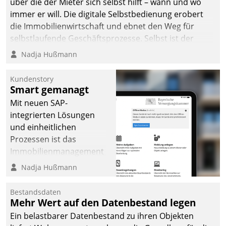
über die der Mieter sich selbst hilft – wann und wo
immer er will. Die digitale Selbstbedienung erobert
die Immobilienwirtschaft und ebnet den Weg für
selbstlaufende Geschäftsprozesse. Selbst ist der
Kunde und smart der Serviceanbieter.
Nadja Hußmann
Kundenstory
Smart gemanagt
Mit neuen SAP-
integrierten Lösungen
und einheitlichen
Prozessen ist das
Immobilienmanagement
der Bayerischen
Nadja Hußmann
Versorgungskammer im
Ressort Kapitalanlage für
Bestandsdaten
künftige Aufgaben und
Mehr Wert auf den Datenbestand legen
Herausforderungen
Ein belastbarer Datenbestand zu ihren Objekten
gerüstet.