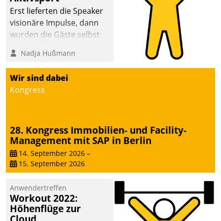
anspruchsvollen
Erst lieferten die Speaker
Aufgaben und
visionäre Impulse, dann
abnehmendem
wurden die Gäste selbst
Nachwuchs?
aktiv und sammelten
Nadja Hußmann
methodisch
Vernetzungsideen fürs
Wir sind dabei
Quartier. Dazwischen
Kongress
zeigte Datatrain, was es
Neues zu bieten hat.
28. Kongress Immobilien- und Facility-
Management mit SAP in Berlin
14. September 2026
–
15. September 2026
Anwendertreffen
Workout 2022:
Höhenflüge zur
Cloud