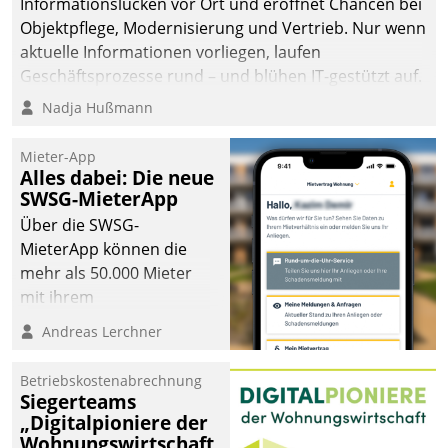
Informationslücken vor Ort und eröffnet Chancen bei
Objektpflege, Modernisierung und Vertrieb. Nur wenn
aktuelle Informationen vorliegen, laufen
Geschäftsprozesse rund – und blühen IT-gestützt auf.
Nadja Hußmann
Mieter-App
Alles dabei: Die neue
SWSG-MieterApp
Über die SWSG-
MieterApp können die
mehr als 50.000 Mieter
mit ihrem
Wohnungsunternehmen
Andreas Lerchner
kommunizieren, auf dem
Laufenden bleiben, Daten
Betriebskostenabrechnung
einsehen und ändern
Siegerteams
oder
„Digitalpioniere der
Wohnungswirtschaft
Schadensmeldungen