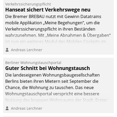
Verkehrssicherungspflicht
Hanseat sichert Verkehrswege neu
Die Bremer BREBAU nutzt mit Gewinn Datatrains
mobile Applikation „Meine Begehungen“, um die
Verkehrssicherungspflicht in ihren Beständen
wahrzunehmen. Mit „Meine Abnahmen & Übergaben“
ist nun ein weiteres Modul des Mobilen Cockpits im
Einsatz.
Andreas Lerchner
Berliner Wohnungstauschportal
Guter Schnitt bei Wohnungstausch
Die landeseigenen Wohnungsbaugesellschaften
Berlins bieten ihren Mietern seit September die
Chance, die Wohnung zu tauschen. Das neue
Wohnungstauschportal verspricht eine bessere
Nutzung des knappen Wohnraums der Stadt. Erster
Anwendungsfall für Datatrains Lösung API-Hub mit
Andreas Lerchner
Schnittstellen zu den ERP-Systemen der