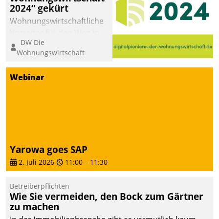
2024“ gekürt
Wohnungswirtschaftliche
Vorreiter für den Weg in
DW Die
eine digitale Zukunft zu
Wohnungswirtschaft
finden, ist das Ziel des
Awards „Digitalpioniere
Webinar
der
Wohnungswirtschaft“.
Bewerben können sich
dafür ein Team
bestehend aus
Wohnungsunternehmen
Yarowa goes SAP
und PropTech.
2. Juli 2026
11:00
–
11:30
Betreiberpflichten
Wie Sie vermeiden, den Bock zum Gärtner
zu machen