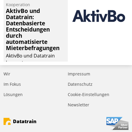
von Aufträgen der
Kooperation
operativen
AktivBo und
Instandhaltung in die
Datatrain:
Datenbasierte
SAP-Systemlandschaft
Entscheidungen
deutscher
durch
Wohnungsunternehmen
automatisierte
– und beschleunigt damit
Mieterbefragungen
den Weg vom
AktivBo und Datatrain
Mieteranliegen zum
kooperieren –
Dienstleisterauftrag.
Immobilienunternehmen
Wir
Impressum
profitieren: Die nahtlose
Integration der Lösungen
Im Fokus
Datenschutz
von AktivBo und
Lösungen
Cookie-Einstellungen
Datatrain ermöglicht
Newsletter
automatisiert ausgelöste,
zielgerichtete
Mieterbefragungen – eine
Datatrain
starke Grundlage für