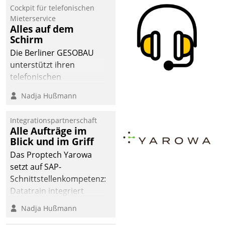
Cockpit für telefonischen
Mieterservice
Alles auf dem
Schirm
Die Berliner GESOBAU
unterstützt ihren
telefonischen
Mieterservice mit einem
Nadja Hußmann
digitalen Cockpit, das
situationsbezogen
Integrationspartnerschaft
passende Fragen und
Alle Aufträge im
Schlagworte auswirft.
Blick und im Griff
Eine intuitive
Das Proptech Yarowa
Dialogführung ermöglicht
setzt auf SAP-
dem externen
Schnittstellenkompetenz:
Serviceteam, Anrufe von
Datatrain integriert
Mietenden zügiger und
Yarowas Portal zur
Nadja Hußmann
effizienter zu bearbeiten.
Vergabe und Verwaltung