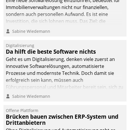
Eine neue Softwarelösung einzuführen, bedeutet für
Immobilienverwaltungen nicht nur finanziellen,
sondern auch personellen Aufwand. Es ist eine
Investition, die sich lohnen muss. Das Ziel: die
nachhaltige Optimierung der Geschäftsabläufe. Damit
Sabine Wiedemann
dieses Ziel erreicht wird, sollten einige Grundregeln
befolgt werden.
Digitalisierung
Da hilft die beste Software nichts
Geht es um Digitalisierung, denken viele zuerst an
innovative Softwarelösungen, automatisierte
Prozesse und modernste Technik. Doch damit sie
erfolgreich sein kann, müssen auch
Führungspersonal und Mitarbeiter bereit sein, sich zu
verändern und anzupassen, sonst werden sie an ihr
Sabine Wiedemann
scheitern.
Offene Plattform
Brücken bauen zwischen ERP-System und
Drittanbietern