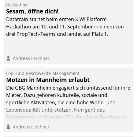
Ressort Kapitalanlage für
Hackathon
künftige Aufgaben und
Sesam, öffne dich!
Herausforderungen
Datatrain startet beim ersten KIWI Platform
gerüstet.
Hackathon am 10. und 11. September in einem von
drei PropTech-Teams und landet auf Platz 1.
Andreas Lerchner
Lob- und Beschwerde-Management
Motzen in Mannheim erlaubt
Die GBG Mannheim engagiert sich umfassend für ihre
Mieter. Dazu gehören kulturelle, soziale und
sportliche Aktivitäten, die eine hohe Wohn- und
Lebensqualität unterstützen. Nun geht das
Engagement noch weiter: Für die zügige Bearbeitung
von Beschwerden – oder Lob – richtet das
Andreas Lerchner
Unternehmen mit Datatrains Applikation fürs Lob-