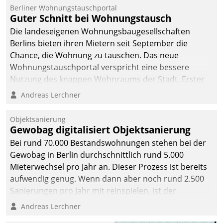
Berliner Wohnungstauschportal
Guter Schnitt bei Wohnungstausch
Die landeseigenen Wohnungsbaugesellschaften
Berlins bieten ihren Mietern seit September die
Chance, die Wohnung zu tauschen. Das neue
Wohnungstauschportal verspricht eine bessere
Nutzung des knappen Wohnraums der Stadt. Erster
Anwendungsfall für Datatrains Lösung API-Hub mit
Andreas Lerchner
Schnittstellen zu den ERP-Systemen der
Unternehmen.
Objektsanierung
Gewobag digitalisiert Objektsanierung
Bei rund 70.000 Bestandswohnungen stehen bei der
Gewobag in Berlin durchschnittlich rund 5.000
Mieterwechsel pro Jahr an. Dieser Prozess ist bereits
aufwendig genug. Wenn dann aber noch rund 2.500
Sanierungen pro Jahr mit reinspielen, ist der
Betreuungs- und Organisationsaufwand immens. Im
Andreas Lerchner
Rahmen ihrer Digitalisierungsstrategie hat das