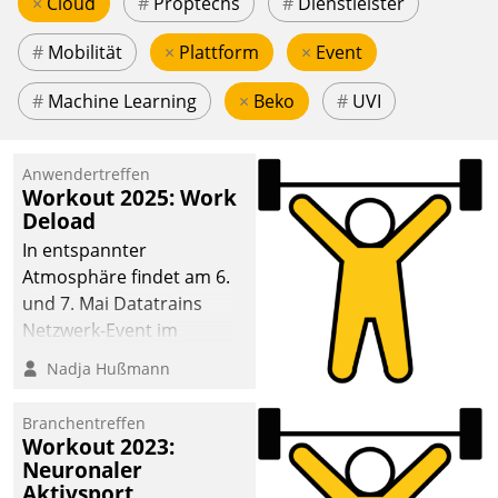
×
Cloud
#
Proptechs
#
Dienstleister
#
Mobilität
×
Plattform
×
Event
#
Machine Learning
×
Beko
#
UVI
Anwendertreffen
Workout 2025: Work
Deload
In entspannter
Atmosphäre findet am 6.
und 7. Mai Datatrains
Netzwerk-Event im
Kunden- und Partnerkreis
Nadja Hußmann
statt. Zentrale Frage: Wie
lassen sich
Branchentreffen
Mammutprojekte
Workout 2023:
meistern und Workloads
Neuronaler
Aktivsport
wuppen – bei zunehmend