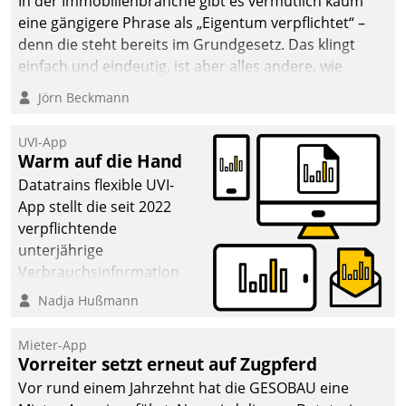
In der Immobilienbranche gibt es vermutlich kaum
eine gängigere Phrase als „Eigentum verpflichtet“ –
denn die steht bereits im Grundgesetz. Das klingt
einfach und eindeutig, ist aber alles andere, wie
Branchenbeschäftigte wissen. Denn mit der
Jörn Beckmann
Verantwortung folgen Verpflichtungen.
UVI-App
Warm auf die Hand
Datatrains flexible UVI-
App stellt die seit 2022
verpflichtende
unterjährige
Verbrauchsinformation
schnell, zuverlässig und
Nadja Hußmann
leicht bekömmlich bereit:
Die monatlichen
Mieter-App
Mitteilungen zum
Vorreiter setzt erneut auf Zugpferd
Heizungs- und
Vor rund einem Jahrzehnt hat die GESOBAU eine
Wasserverbrauch gehen