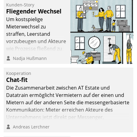
kommunale Wohnungsbauunternehmen daher
Kunden-Story
gemeinsam mit der Berliner Datatrain GmbH den
Fliegender Wechsel
Teilprozess der Objektsanierung digitalisiert.
Um kostspielige
Mieterwechsel zu
straffen, Leerstand
vorzubeugen und Akteure
wie Prozesse fließend zu
vernetzen, nutzt die
Nadja Hußmann
Berliner Gewobag seit
Jahresbeginn eine
Kooperation
Überblick, Einsicht und
Chat-fit
Eingriff bietende Lösung.
Die Zusammenarbeit zwischen AT Estate und
Zur Entwicklung setzte
Datatrain ermöglicht Vermietern auf der einen und
man auf
Mietern auf der anderen Seite die messengerbasierte
Cloudtechnologie,
Kommunikation: Mieter erreichen Akteure des
bewährte und Startup-
Unternehmens jetzt direkt per Messenger,
Partner sowie erstmals
Mitarbeiter oder Dienstleister empfangen oder
Andreas Lerchner
agile Projektmethoden.
versenden die Nachrichten via Cockpit.