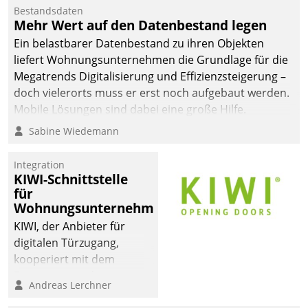
Mitarbeiter von
Bestandsdaten
Datatrain. Die meravis
Mehr Wert auf den Datenbestand legen
Wohnungsbau- und
Ein belastbarer Datenbestand zu ihren Objekten
Immobilien GmbH hat
liefert Wohnungsunternehmen die Grundlage für die
sich dabei für den Betrieb
Megatrends Digitalisierung und Effizienzsteigerung –
der Lösung über die SAP
doch vielerorts muss er erst noch aufgebaut werden.
Cloud Platform
Mobile Lösungen sind dabei eine große Hilfe.
entschieden - als erstes
Sabine Wiedemann
Unternehmen am
Wohnungsmarkt.
Integration
KIWI-Schnittstelle
für
Wohnungsunternehmen
KIWI, der Anbieter für
digitalen Türzugang,
kooperiert mit dem
Beratungs- und
Andreas Lerchner
Softwareentwicklungshaus