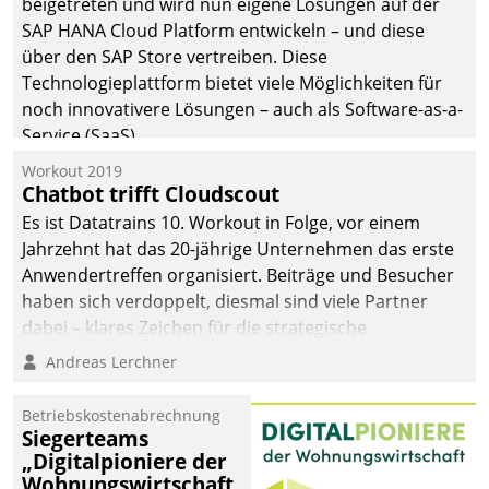
beigetreten und wird nun eigene Lösungen auf der
die Bereitschaft, sich zu überprüfen, zu hinterfragen
SAP HANA Cloud Platform entwickeln – und diese
und zu verändern.
über den SAP Store vertreiben. Diese
Technologieplattform bietet viele Möglichkeiten für
noch innovativere Lösungen – auch als Software-as-a-
Service (SaaS).
Workout 2019
Chatbot trifft Cloudscout
Es ist Datatrains 10. Workout in Folge, vor einem
Jahrzehnt hat das 20-jährige Unternehmen das erste
Anwendertreffen organisiert. Beiträge und Besucher
haben sich verdoppelt, diesmal sind viele Partner
dabei – klares Zeichen für die strategische
Fokussierung auf den Kunden.
Andreas Lerchner
Betriebskostenabrechnung
Siegerteams
„Digitalpioniere der
Wohnungswirtschaft