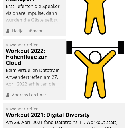
anspruchsvollen
Erst lieferten die Speaker
Aufgaben und
visionäre Impulse, dann
abnehmendem
wurden die Gäste selbst
Nachwuchs?
aktiv und sammelten
Nadja Hußmann
methodisch
Vernetzungsideen fürs
Anwendertreffen
Quartier. Dazwischen
Workout 2022:
zeigte Datatrain, was es
Höhenflüge zur
Neues zu bieten hat.
Cloud
Beim virtuellen Datatrain-
Anwendertreffen am 27.
April 2022 erhielten die
Teilnehmerinnen und
Andreas Lerchner
Teilnehmer kurzweilige
Einblicke in innovative
Anwendertreffen
Cloud-Strategien und -
Workout 2021: Digital Diversity
Lösungen mit hohem
Am 28. April 2021 fand Datatrains 11. Workout statt,
Zukunftspotenzial.