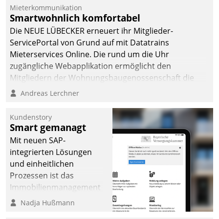
Mieterkommunikation
Smartwohnlich komfortabel
Die NEUE LÜBECKER erneuert ihr Mitglieder-
ServicePortal von Grund auf mit Datatrains
Mieterservices Online. Die rund um die Uhr
zugängliche Webapplikation ermöglicht den
Mitgliedern der Wohnungs­bau­genossenschaft die
Kontaktaufnahme per Smartphone, Tablet oder PC.
Andreas Lerchner
Kundenstory
Smart gemanagt
Mit neuen SAP-
integrierten Lösungen
und einheitlichen
Prozessen ist das
Immobilienmanagement
der Bayerischen
Nadja Hußmann
Versorgungskammer im