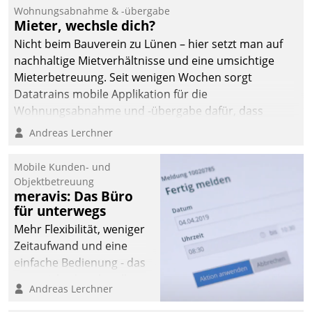
und Beschwerde-Management einen eigenen Kanal
Wohnungsabnahme & -übergabe
ein.
Mieter, wechsle dich?
Nicht beim Bauverein zu Lünen – hier setzt man auf
nachhaltige Mietverhältnisse und eine umsichtige
Mieterbetreuung. Seit wenigen Wochen sorgt
Datatrains mobile Applikation für die
Wohnungsabnahme und -übergabe dafür, dass
Mieter wohlgeordnet kommen und, so es sein muss,
Andreas Lerchner
gehen können.
Mobile Kunden- und
Objektbetreuung
meravis: Das Büro
für unterwegs
Mehr Flexibilität, weniger
Zeitaufwand und eine
einfache Bedienung - das
verspricht das aktuelle
Andreas Lerchner
Cockpit für mobile