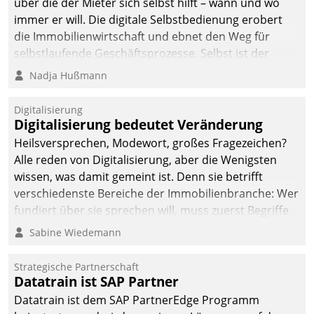
über die der Mieter sich selbst hilft – wann und wo
immer er will. Die digitale Selbstbedienung erobert
die Immobilienwirtschaft und ebnet den Weg für
selbstlaufende Geschäftsprozesse. Selbst ist der
Kunde und smart der Serviceanbieter.
Nadja Hußmann
Digitalisierung
Digitalisierung bedeutet Veränderung
Heilsversprechen, Modewort, großes Fragezeichen?
Alle reden von Digitalisierung, aber die Wenigsten
wissen, was damit gemeint ist. Denn sie betrifft
verschiedenste Bereiche der Immobilienbranche: Wer
fundiert über sie sprechen will, muss zuerst Begriffe
klären. Ein Aspekt ist die betriebliche Optimierung:
Sabine Wiedemann
Moderne Softwarelösungen ermöglichen große
Einsparungen durch optimierte und automatisierte
Strategische Partnerschaft
Prozesse. Doch man darf nicht zu viel erwarten: Allein
Datatrain ist SAP Partner
mit der Einführung einer neuen Software ist es nicht
Datatrain ist dem SAP PartnerEdge Programm
getan. Die Digitalisierung erfordert von Unternehmen