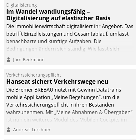
Datatrain.
Digitalisierung
Im Wandel wandlungsfähig –
Digitalisierung auf elastischer Basis
Die Immobilienwirtschaft digitalisiert ihr Angebot. Das
betrifft Einzelleistungen und Gesamtablauf, umfasst
benachbarte und künftige Aufgaben. Die
Bedingungen ändern sich ständig. Wie lässt sich
technisch die Kontrolle wahren und zugleich Freiraum
Jörn Beckmann
fürs Wachsen öffnen?
Verkehrssicherungspflicht
Hanseat sichert Verkehrswege neu
Die Bremer BREBAU nutzt mit Gewinn Datatrains
mobile Applikation „Meine Begehungen“, um die
Verkehrssicherungspflicht in ihren Beständen
wahrzunehmen. Mit „Meine Abnahmen & Übergaben“
ist nun ein weiteres Modul des Mobilen Cockpits im
Einsatz.
Andreas Lerchner