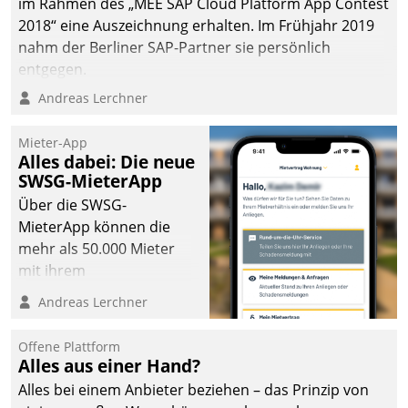
im Rahmen des „MEE SAP Cloud Platform App Contest
2018“ eine Auszeichnung erhalten. Im Frühjahr 2019
nahm der Berliner SAP-Partner sie persönlich
entgegen.
Andreas Lerchner
Mieter-App
Alles dabei: Die neue
SWSG-MieterApp
Über die SWSG-
MieterApp können die
mehr als 50.000 Mieter
mit ihrem
Wohnungsunternehmen
Andreas Lerchner
kommunizieren, auf dem
Laufenden bleiben, Daten
Offene Plattform
einsehen und ändern
Alles aus einer Hand?
oder
Alles bei einem Anbieter beziehen – das Prinzip von
Schadensmeldungen