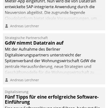
Mieter-App eingeführt. Nun wird die von Datatrain
automatisiert, vollständig
entwickelte SAP-integrierte Anwendung durch die
und auf Wunsch über
Neuversion abgelöst. Die zugrunde liegende
mehrere zuvor
Cloudplattform bietet ideale Voraussetzungen, um
festgelegte
die Funktionalität der App zu erweitern und weitere
Andreas Lerchner
Kommunikationswege bei
innovative Apps, auch von Drittanbietern, in SAP zu
den Empfängern ein.
integrieren.
Strategische Partnerschaft
GdW nimmt Datatrain auf
Mit der Aufnahme des Berliner
Digitalisierungspartners unterstreicht der
Spitzenverband der Wohnungswirtschaft GdW die
zentrale Herausforderung, neue Strategien und
Geschäftsmodelle für die Wohnungswirtschaft zu
entwickeln.
Andreas Lerchner
Digitalisierung
Fünf Tipps für eine erfolgreiche Software-
Einführung