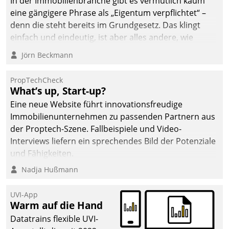
In der Immobilienbranche gibt es vermutlich kaum
eine gängigere Phrase als „Eigentum verpflichtet“ –
denn die steht bereits im Grundgesetz. Das klingt
einfach und eindeutig, ist aber alles andere, wie
Branchenbeschäftigte wissen. Denn mit der
Jörn Beckmann
Verantwortung folgen Verpflichtungen.
PropTechCheck
What’s up, Start-up?
Eine neue Website führt innovationsfreudige
Immobilienunternehmen zu passenden Partnern aus
der Proptech-Szene. Fallbeispiele und Video-
Interviews liefern ein sprechendes Bild der Potenziale
und Fähigkeiten.
Nadja Hußmann
UVI-App
Warm auf die Hand
Datatrains flexible UVI-