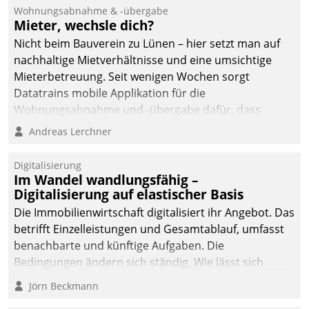
und Beschwerde-Management einen eigenen Kanal
Wohnungsabnahme & -übergabe
ein.
Mieter, wechsle dich?
Nicht beim Bauverein zu Lünen – hier setzt man auf
nachhaltige Mietverhältnisse und eine umsichtige
Mieterbetreuung. Seit wenigen Wochen sorgt
Datatrains mobile Applikation für die
Wohnungsabnahme und -übergabe dafür, dass
Mieter wohlgeordnet kommen und, so es sein muss,
Andreas Lerchner
gehen können.
Digitalisierung
Im Wandel wandlungsfähig –
Digitalisierung auf elastischer Basis
Die Immobilienwirtschaft digitalisiert ihr Angebot. Das
betrifft Einzelleistungen und Gesamtablauf, umfasst
benachbarte und künftige Aufgaben. Die
Bedingungen ändern sich ständig. Wie lässt sich
technisch die Kontrolle wahren und zugleich Freiraum
Jörn Beckmann
fürs Wachsen öffnen?