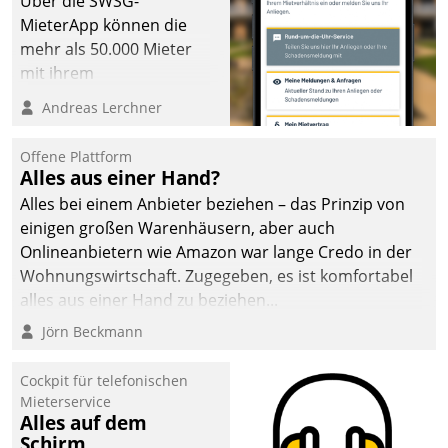
Über die SWSG-
MieterApp können die
mehr als 50.000 Mieter
mit ihrem
Wohnungsunternehmen
Andreas Lerchner
kommunizieren, auf dem
Laufenden bleiben, Daten
Offene Plattform
einsehen und ändern
Alles aus einer Hand?
oder
Alles bei einem Anbieter beziehen – das Prinzip von
Schadensmeldungen
einigen großen Warenhäusern, aber auch
abgeben – rund um die
Onlineanbietern wie Amazon war lange Credo in der
Uhr.
Wohnungswirtschaft. Zugegeben, es ist komfortabel
alles aus einer Hand zu beziehen...
Jörn Beckmann
Cockpit für telefonischen
Mieterservice
Alles auf dem
Schirm