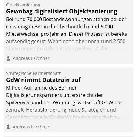
Unternehmen.
Objektsanierung
Gewobag digitalisiert Objektsanierung
Bei rund 70.000 Bestandswohnungen stehen bei der
Gewobag in Berlin durchschnittlich rund 5.000
Mieterwechsel pro Jahr an. Dieser Prozess ist bereits
aufwendig genug. Wenn dann aber noch rund 2.500
Sanierungen pro Jahr mit reinspielen, ist der
Betreuungs- und Organisationsaufwand immens. Im
Andreas Lerchner
Rahmen ihrer Digitalisierungsstrategie hat das
kommunale Wohnungsbauunternehmen daher
Strategische Partnerschaft
gemeinsam mit der Berliner Datatrain GmbH den
GdW nimmt Datatrain auf
Teilprozess der Objektsanierung digitalisiert.
Mit der Aufnahme des Berliner
Digitalisierungspartners unterstreicht der
Spitzenverband der Wohnungswirtschaft GdW die
zentrale Herausforderung, neue Strategien und
Geschäftsmodelle für die Wohnungswirtschaft zu
entwickeln.
Andreas Lerchner