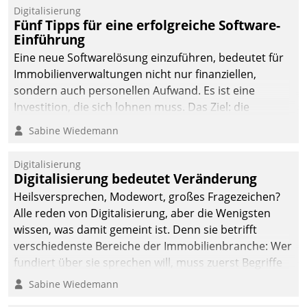
Digitalisierung
Fünf Tipps für eine erfolgreiche Software-
Einführung
Eine neue Softwarelösung einzuführen, bedeutet für
Immobilienverwaltungen nicht nur finanziellen,
sondern auch personellen Aufwand. Es ist eine
Investition, die sich lohnen muss. Das Ziel: die
nachhaltige Optimierung der Geschäftsabläufe. Damit
Sabine Wiedemann
dieses Ziel erreicht wird, sollten einige Grundregeln
befolgt werden.
Digitalisierung
Digitalisierung bedeutet Veränderung
Heilsversprechen, Modewort, großes Fragezeichen?
Alle reden von Digitalisierung, aber die Wenigsten
wissen, was damit gemeint ist. Denn sie betrifft
verschiedenste Bereiche der Immobilienbranche: Wer
fundiert über sie sprechen will, muss zuerst Begriffe
klären. Ein Aspekt ist die betriebliche Optimierung:
Sabine Wiedemann
Moderne Softwarelösungen ermöglichen große