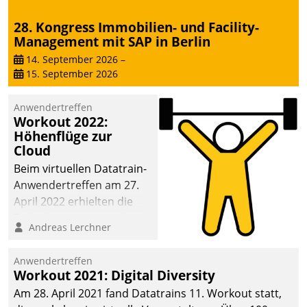
28. Kongress Immobilien- und Facility-
Management mit SAP in Berlin
14. September 2026
–
15. September 2026
Anwendertreffen
Workout 2022:
Höhenflüge zur
Cloud
Beim virtuellen Datatrain-
Anwendertreffen am 27.
April 2022 erhielten die
Teilnehmerinnen und
Andreas Lerchner
Teilnehmer kurzweilige
Einblicke in innovative
Anwendertreffen
Cloud-Strategien und -
Workout 2021: Digital Diversity
Lösungen mit hohem
Am 28. April 2021 fand Datatrains 11. Workout statt,
Zukunftspotenzial.