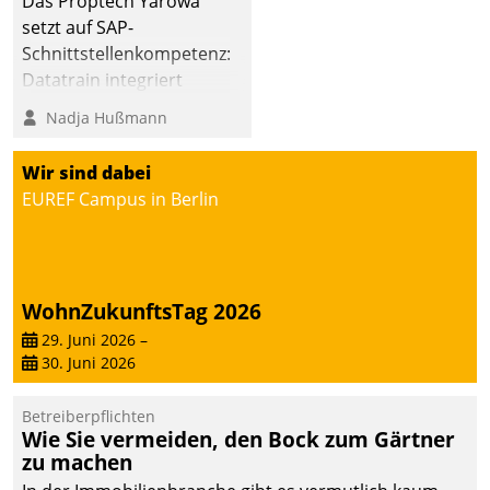
Das Proptech Yarowa
setzt auf SAP-
Schnittstellenkompetenz:
Datatrain integriert
Yarowas Portal zur
Nadja Hußmann
Vergabe und Verwaltung
von Aufträgen der
Wir sind dabei
operativen
EUREF Campus in Berlin
Instandhaltung in die
SAP-Systemlandschaft
deutscher
Wohnungsunternehmen
WohnZukunftsTag 2026
– und beschleunigt damit
29. Juni 2026
–
den Weg vom
30. Juni 2026
Mieteranliegen zum
Dienstleisterauftrag.
Betreiberpflichten
Wie Sie vermeiden, den Bock zum Gärtner
zu machen