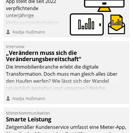
App stellt die seit 2022
verpflichtende
unterjährige
Verbrauchsinformation
schnell, zuverlässig und
Nadja Hußmann
leicht bekömmlich bereit:
Die monatlichen
Interview
Mitteilungen zum
„Verändern muss sich die
Veränderungsbereitschaft“
Heizungs- und
Wasserverbrauch gehen
Die Immobilienbranche erlebt die digitale
automatisiert, vollständig
Transformation. Doch muss man gleich alles über
und auf Wunsch über
den Haufen werfen? Wie lässt sich der Wandel
mehrere zuvor
tatsächlich gestalten und umsetzen? Welche
festgelegte
Argumente zählen wirklich?
Nadja Hußmann
Kommunikationswege bei
den Empfängern ein.
Mieterkommunikation
Smarte Leistung
Zeitgemäßer Kundenservice umfasst eine Mieter-App,