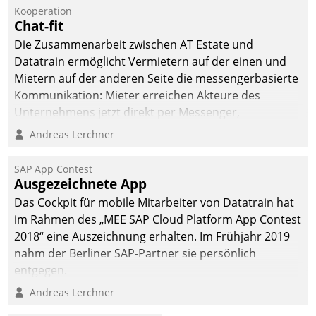
Kooperation
Chat-fit
Die Zusammenarbeit zwischen AT Estate und
Datatrain ermöglicht Vermietern auf der einen und
Mietern auf der anderen Seite die messengerbasierte
Kommunikation: Mieter erreichen Akteure des
Unternehmens jetzt direkt per Messenger,
Mitarbeiter oder Dienstleister empfangen oder
Andreas Lerchner
versenden die Nachrichten via Cockpit.
SAP App Contest
Ausgezeichnete App
Das Cockpit für mobile Mitarbeiter von Datatrain hat
im Rahmen des „MEE SAP Cloud Platform App Contest
2018“ eine Auszeichnung erhalten. Im Frühjahr 2019
nahm der Berliner SAP-Partner sie persönlich
entgegen.
Andreas Lerchner