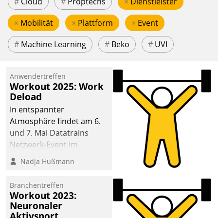
#
Cloud
#
Proptechs
×
Dienstleister
×
Mobilität
×
Plattform
×
Event
#
Machine Learning
#
Beko
#
UVI
Anwendertreffen
Workout 2025: Work
Deload
In entspannter
Atmosphäre findet am 6.
und 7. Mai Datatrains
Netzwerk-Event im
Kunden- und Partnerkreis
Nadja Hußmann
statt. Zentrale Frage: Wie
lassen sich
Branchentreffen
Mammutprojekte
Workout 2023:
meistern und Workloads
Neuronaler
Aktivsport
wuppen – bei zunehmend