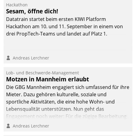
Ressort Kapitalanlage für
Hackathon
künftige Aufgaben und
Sesam, öffne dich!
Herausforderungen
Datatrain startet beim ersten KIWI Platform
gerüstet.
Hackathon am 10. und 11. September in einem von
drei PropTech-Teams und landet auf Platz 1.
Andreas Lerchner
Lob- und Beschwerde-Management
Motzen in Mannheim erlaubt
Die GBG Mannheim engagiert sich umfassend für ihre
Mieter. Dazu gehören kulturelle, soziale und
sportliche Aktivitäten, die eine hohe Wohn- und
Lebensqualität unterstützen. Nun geht das
Engagement noch weiter: Für die zügige Bearbeitung
von Beschwerden – oder Lob – richtet das
Andreas Lerchner
Unternehmen mit Datatrains Applikation fürs Lob-