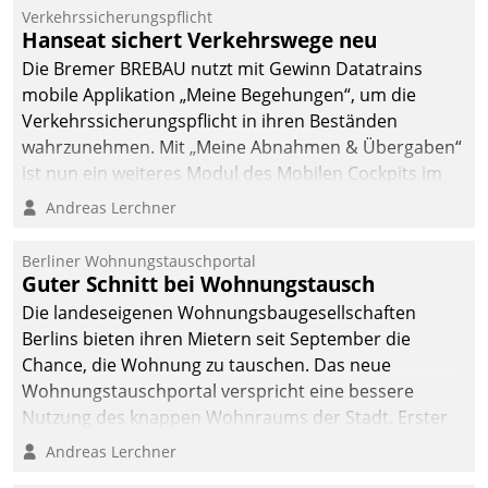
Verkehrssicherungspflicht
Hanseat sichert Verkehrswege neu
Die Bremer BREBAU nutzt mit Gewinn Datatrains
mobile Applikation „Meine Begehungen“, um die
Verkehrssicherungspflicht in ihren Beständen
wahrzunehmen. Mit „Meine Abnahmen & Übergaben“
ist nun ein weiteres Modul des Mobilen Cockpits im
Einsatz.
Andreas Lerchner
Berliner Wohnungstauschportal
Guter Schnitt bei Wohnungstausch
Die landeseigenen Wohnungsbaugesellschaften
Berlins bieten ihren Mietern seit September die
Chance, die Wohnung zu tauschen. Das neue
Wohnungstauschportal verspricht eine bessere
Nutzung des knappen Wohnraums der Stadt. Erster
Anwendungsfall für Datatrains Lösung API-Hub mit
Andreas Lerchner
Schnittstellen zu den ERP-Systemen der