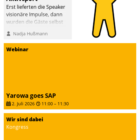
anspruchsvollen
Erst lieferten die Speaker
Aufgaben und
visionäre Impulse, dann
abnehmendem
wurden die Gäste selbst
Nachwuchs?
aktiv und sammelten
Nadja Hußmann
methodisch
Vernetzungsideen fürs
Webinar
Quartier. Dazwischen
zeigte Datatrain, was es
Neues zu bieten hat.
Yarowa goes SAP
2. Juli 2026
11:00
–
11:30
Wir sind dabei
Kongress