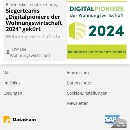
Betriebskostenabrechnung
Siegerteams
„Digitalpioniere der
Wohnungswirtschaft
2024“ gekürt
Wohnungswirtschaftliche
Vorreiter für den Weg in
DW Die
eine digitale Zukunft zu
Wohnungswirtschaft
finden, ist das Ziel des
Awards „Digitalpioniere
der
Wir
Impressum
Wohnungswirtschaft“.
Im Fokus
Datenschutz
Bewerben können sich
dafür ein Team
Lösungen
Cookie-Einstellungen
bestehend aus
Newsletter
Wohnungsunternehmen
und PropTech.
Datatrain