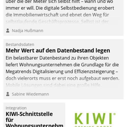
über die der Mieter sich selbst hilft – wann und wo
immer er will. Die digitale Selbstbedienung erobert
die Immobilienwirtschaft und ebnet den Weg für
selbstlaufende Geschäftsprozesse. Selbst ist der
Kunde und smart der Serviceanbieter.
Nadja Hußmann
Bestandsdaten
Mehr Wert auf den Datenbestand legen
Ein belastbarer Datenbestand zu ihren Objekten
liefert Wohnungsunternehmen die Grundlage für die
Megatrends Digitalisierung und Effizienzsteigerung –
doch vielerorts muss er erst noch aufgebaut werden.
Mobile Lösungen sind dabei eine große Hilfe.
Sabine Wiedemann
Integration
KIWI-Schnittstelle
für
Wohnungsunternehmen