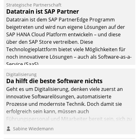
Einsparungen durch optimierte und automatisierte
Strategische Partnerschaft
Prozesse. Doch man darf nicht zu viel erwarten: Allein
Datatrain ist SAP Partner
mit der Einführung einer neuen Software ist es nicht
Datatrain ist dem SAP PartnerEdge Programm
getan. Die Digitalisierung erfordert von Unternehmen
beigetreten und wird nun eigene Lösungen auf der
die Bereitschaft, sich zu überprüfen, zu hinterfragen
SAP HANA Cloud Platform entwickeln – und diese
und zu verändern.
über den SAP Store vertreiben. Diese
Technologieplattform bietet viele Möglichkeiten für
noch innovativere Lösungen – auch als Software-as-a-
Service (SaaS).
Digitalisierung
Da hilft die beste Software nichts
Geht es um Digitalisierung, denken viele zuerst an
innovative Softwarelösungen, automatisierte
Prozesse und modernste Technik. Doch damit sie
erfolgreich sein kann, müssen auch
Führungspersonal und Mitarbeiter bereit sein, sich zu
verändern und anzupassen, sonst werden sie an ihr
Sabine Wiedemann
scheitern.