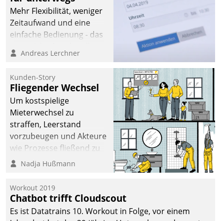
Mehr Flexibilität, weniger
Zeitaufwand und eine
einfache Bedienung - das
verspricht das aktuelle
Andreas Lerchner
Cockpit für mobile
Mitarbeiter von
Kunden-Story
Datatrain. Die meravis
Fliegender Wechsel
Wohnungsbau- und
Um kostspielige
Immobilien GmbH hat
Mieterwechsel zu
sich dabei für den Betrieb
straffen, Leerstand
der Lösung über die SAP
vorzubeugen und Akteure
Cloud Platform
wie Prozesse fließend zu
entschieden - als erstes
vernetzen, nutzt die
Nadja Hußmann
Unternehmen am
Berliner Gewobag seit
Wohnungsmarkt.
Jahresbeginn eine
Workout 2019
Überblick, Einsicht und
Chatbot trifft Cloudscout
Eingriff bietende Lösung.
Es ist Datatrains 10. Workout in Folge, vor einem
Zur Entwicklung setzte