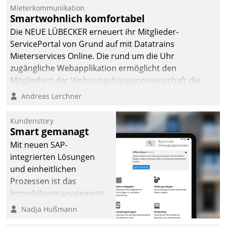
von AktivBo und
Mieterkommunikation
Datatrain ermöglicht
Smartwohnlich komfortabel
automatisiert ausgelöste,
Die NEUE LÜBECKER erneuert ihr Mitglieder-
zielgerichtete
ServicePortal von Grund auf mit Datatrains
Mieterbefragungen – eine
Mieterservices Online. Die rund um die Uhr
starke Grundlage für
zugängliche Webapplikation ermöglicht den
intelligente,
Mitgliedern der Wohnungs­bau­genossenschaft die
datengestützte
Kontaktaufnahme per Smartphone, Tablet oder PC.
Andreas Lerchner
Entscheidungen.
Kundenstory
Smart gemanagt
Mit neuen SAP-
integrierten Lösungen
und einheitlichen
Prozessen ist das
Immobilienmanagement
der Bayerischen
Nadja Hußmann
Versorgungskammer im