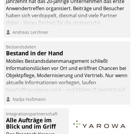
Jahrzehnt hat das 20-jährige Unternehmen das erste
man auf
Anwendertreffen organisiert. Beiträge und Besucher
Cloudtechnologie,
haben sich verdoppelt, diesmal sind viele Partner
bewährte und Startup-
dabei – klares Zeichen für die strategische
Partner sowie erstmals
Fokussierung auf den Kunden.
Andreas Lerchner
agile Projektmethoden.
Bestandsdaten
Bestand in der Hand
Mobiles Bestandsdatenmanagement schließt
Informationslücken vor Ort und eröffnet Chancen bei
Objektpflege, Modernisierung und Vertrieb. Nur wenn
aktuelle Informationen vorliegen, laufen
Geschäftsprozesse rund – und blühen IT-gestützt auf.
Nadja Hußmann
Integrationspartnerschaft
Alle Aufträge im
Blick und im Griff