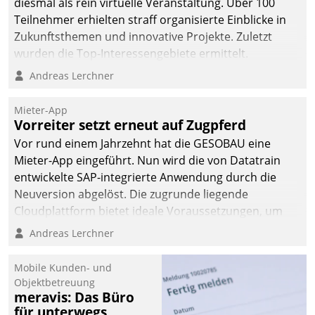
diesmal als rein virtuelle Veranstaltung. Über 100
Teilnehmer erhielten straff organisierte Einblicke in
Zukunftsthemen und innovative Projekte. Zuletzt
wurden die Top-Interessengebiete ermittelt.
Andreas Lerchner
Mieter-App
Vorreiter setzt erneut auf Zugpferd
Vor rund einem Jahrzehnt hat die GESOBAU eine
Mieter-App eingeführt. Nun wird die von Datatrain
entwickelte SAP-integrierte Anwendung durch die
Neuversion abgelöst. Die zugrunde liegende
Cloudplattform bietet ideale Voraussetzungen, um
die Funktionalität der App zu erweitern und weitere
Andreas Lerchner
innovative Apps, auch von Drittanbietern, in SAP zu
integrieren.
Mobile Kunden- und
Objektbetreuung
meravis: Das Büro
für unterwegs