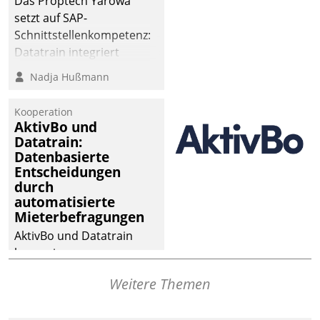
Das Proptech Yarowa
setzt auf SAP-
Schnittstellenkompetenz:
Datatrain integriert
Yarowas Portal zur
Nadja Hußmann
Vergabe und Verwaltung
von Aufträgen der
Kooperation
operativen
AktivBo und
Instandhaltung in die
Datatrain:
Datenbasierte
SAP-Systemlandschaft
Entscheidungen
deutscher
durch
Wohnungsunternehmen
automatisierte
– und beschleunigt damit
Mieterbefragungen
den Weg vom
AktivBo und Datatrain
Mieteranliegen zum
kooperieren –
Dienstleisterauftrag.
Immobilienunternehmen
Weitere Themen
profitieren: Die nahtlose
Integration der Lösungen