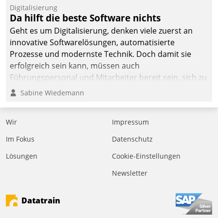
befolgt werden.
Digitalisierung
Da hilft die beste Software nichts
Geht es um Digitalisierung, denken viele zuerst an
innovative Softwarelösungen, automatisierte
Prozesse und modernste Technik. Doch damit sie
erfolgreich sein kann, müssen auch
Führungspersonal und Mitarbeiter bereit sein, sich zu
verändern und anzupassen, sonst werden sie an ihr
Sabine Wiedemann
scheitern.
Wir
Impressum
Im Fokus
Datenschutz
Lösungen
Cookie-Einstellungen
Newsletter
Datatrain