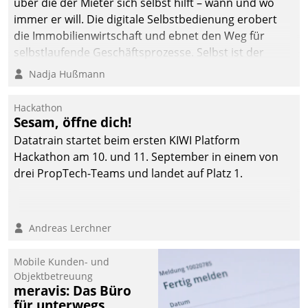
über die der Mieter sich selbst hilft – wann und wo
immer er will. Die digitale Selbstbedienung erobert
die Immobilienwirtschaft und ebnet den Weg für
selbstlaufende Geschäftsprozesse. Selbst ist der
Kunde und smart der Serviceanbieter.
Nadja Hußmann
Hackathon
Sesam, öffne dich!
Datatrain startet beim ersten KIWI Platform
Hackathon am 10. und 11. September in einem von
drei PropTech-Teams und landet auf Platz 1.
Andreas Lerchner
Mobile Kunden- und
Objektbetreuung
meravis: Das Büro
für unterwegs