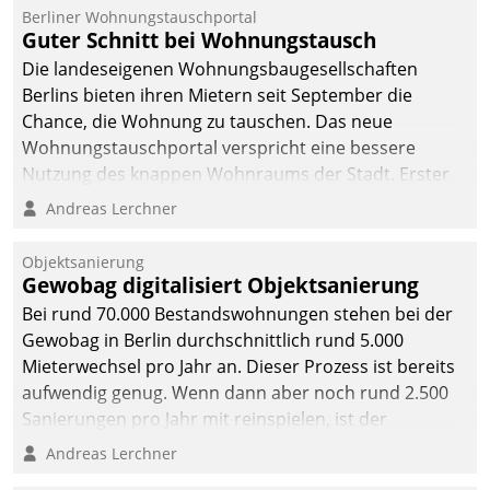
Berliner Wohnungstauschportal
Guter Schnitt bei Wohnungstausch
Die landeseigenen Wohnungsbaugesellschaften
Berlins bieten ihren Mietern seit September die
Chance, die Wohnung zu tauschen. Das neue
Wohnungstauschportal verspricht eine bessere
Nutzung des knappen Wohnraums der Stadt. Erster
Anwendungsfall für Datatrains Lösung API-Hub mit
Andreas Lerchner
Schnittstellen zu den ERP-Systemen der
Unternehmen.
Objektsanierung
Gewobag digitalisiert Objektsanierung
Bei rund 70.000 Bestandswohnungen stehen bei der
Gewobag in Berlin durchschnittlich rund 5.000
Mieterwechsel pro Jahr an. Dieser Prozess ist bereits
aufwendig genug. Wenn dann aber noch rund 2.500
Sanierungen pro Jahr mit reinspielen, ist der
Betreuungs- und Organisationsaufwand immens. Im
Andreas Lerchner
Rahmen ihrer Digitalisierungsstrategie hat das