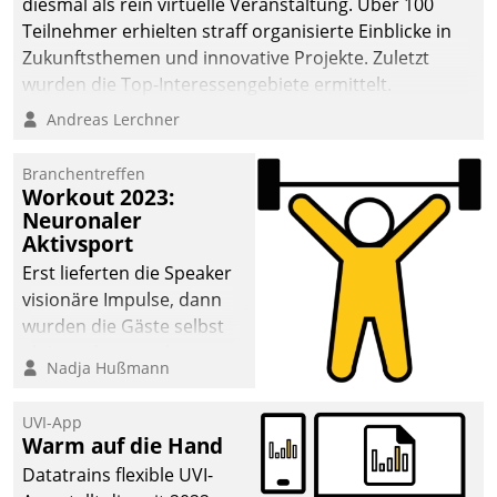
diesmal als rein virtuelle Veranstaltung. Über 100
Teilnehmer erhielten straff organisierte Einblicke in
Zukunftsthemen und innovative Projekte. Zuletzt
wurden die Top-Interessengebiete ermittelt.
Andreas Lerchner
Branchentreffen
Workout 2023:
Neuronaler
Aktivsport
Erst lieferten die Speaker
visionäre Impulse, dann
wurden die Gäste selbst
aktiv und sammelten
Nadja Hußmann
methodisch
Vernetzungsideen fürs
UVI-App
Quartier. Dazwischen
Warm auf die Hand
zeigte Datatrain, was es
Datatrains flexible UVI-
Neues zu bieten hat.