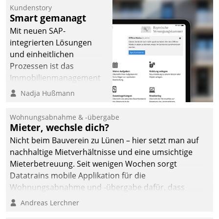
Kundenstory
Smart gemanagt
Mit neuen SAP-
integrierten Lösungen
und einheitlichen
Prozessen ist das
Immobilienmanagement
der Bayerischen
Nadja Hußmann
Versorgungskammer im
Ressort Kapitalanlage für
Wohnungsabnahme & -übergabe
künftige Aufgaben und
Mieter, wechsle dich?
Herausforderungen
Nicht beim Bauverein zu Lünen – hier setzt man auf
gerüstet.
nachhaltige Mietverhältnisse und eine umsichtige
Mieterbetreuung. Seit wenigen Wochen sorgt
Datatrains mobile Applikation für die
Wohnungsabnahme und -übergabe dafür, dass
Mieter wohlgeordnet kommen und, so es sein muss,
Andreas Lerchner
gehen können.