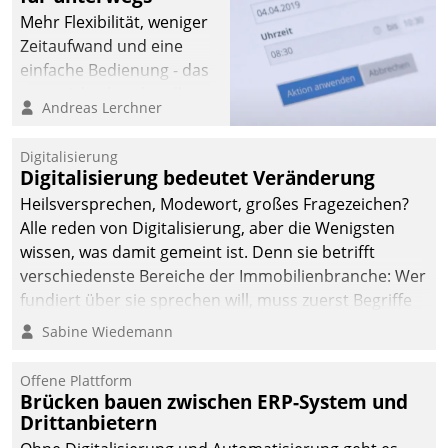
Mehr Flexibilität, weniger
Zeitaufwand und eine
einfache Bedienung - das
verspricht das aktuelle
Andreas Lerchner
Cockpit für mobile
Mitarbeiter von
Digitalisierung
Datatrain. Die meravis
Digitalisierung bedeutet Veränderung
Wohnungsbau- und
Heilsversprechen, Modewort, großes Fragezeichen?
Immobilien GmbH hat
Alle reden von Digitalisierung, aber die Wenigsten
sich dabei für den Betrieb
wissen, was damit gemeint ist. Denn sie betrifft
der Lösung über die SAP
verschiedenste Bereiche der Immobilienbranche: Wer
Cloud Platform
fundiert über sie sprechen will, muss zuerst Begriffe
entschieden - als erstes
klären. Ein Aspekt ist die betriebliche Optimierung:
Sabine Wiedemann
Unternehmen am
Moderne Softwarelösungen ermöglichen große
Wohnungsmarkt.
Einsparungen durch optimierte und automatisierte
Offene Plattform
Prozesse. Doch man darf nicht zu viel erwarten: Allein
Brücken bauen zwischen ERP-System und
Drittanbietern
mit der Einführung einer neuen Software ist es nicht
getan. Die Digitalisierung erfordert von Unternehmen