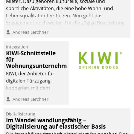
Mieter. Dazu gehören kulturelle, soziale und
sportliche Aktivitäten, die eine hohe Wohn- und
Lebensqualität unterstützen. Nun geht das
Engagement noch weiter: Für die zügige Bearbeitung
von Beschwerden – oder Lob – richtet das
Andreas Lerchner
Unternehmen mit Datatrains Applikation fürs Lob-
und Beschwerde-Management einen eigenen Kanal
Integration
ein.
KIWI-Schnittstelle
für
Wohnungsunternehmen
KIWI, der Anbieter für
digitalen Türzugang,
kooperiert mit dem
Beratungs- und
Andreas Lerchner
Softwareentwicklungshaus
Datatrain.
Digitalisierung
Im Wandel wandlungsfähig –
Digitalisierung auf elastischer Basis