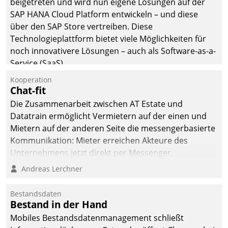
beigetreten und wird nun eigene Lösungen auf der
man auf
SAP HANA Cloud Platform entwickeln – und diese
Cloudtechnologie,
über den SAP Store vertreiben. Diese
bewährte und Startup-
Technologieplattform bietet viele Möglichkeiten für
Partner sowie erstmals
noch innovativere Lösungen – auch als Software-as-a-
agile Projektmethoden.
Service (SaaS).
Kooperation
Chat-fit
Die Zusammenarbeit zwischen AT Estate und
Datatrain ermöglicht Vermietern auf der einen und
Mietern auf der anderen Seite die messengerbasierte
Kommunikation: Mieter erreichen Akteure des
Unternehmens jetzt direkt per Messenger,
Mitarbeiter oder Dienstleister empfangen oder
Andreas Lerchner
versenden die Nachrichten via Cockpit.
Bestandsdaten
Bestand in der Hand
Mobiles Bestandsdatenmanagement schließt