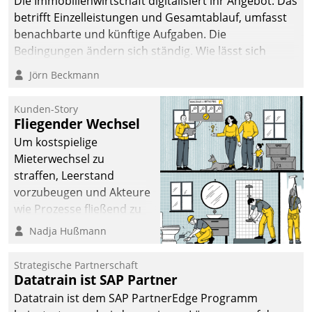
Die Immobilienwirtschaft digitalisiert ihr Angebot. Das
betrifft Einzelleistungen und Gesamtablauf, umfasst
benachbarte und künftige Aufgaben. Die
Bedingungen ändern sich ständig. Wie lässt sich
technisch die Kontrolle wahren und zugleich Freiraum
Jörn Beckmann
fürs Wachsen öffnen?
Kunden-Story
Fliegender Wechsel
Um kostspielige
Mieterwechsel zu
straffen, Leerstand
vorzubeugen und Akteure
wie Prozesse fließend zu
vernetzen, nutzt die
Nadja Hußmann
Berliner Gewobag seit
Jahresbeginn eine
Strategische Partnerschaft
Überblick, Einsicht und
Datatrain ist SAP Partner
Eingriff bietende Lösung.
Datatrain ist dem SAP PartnerEdge Programm
Zur Entwicklung setzte