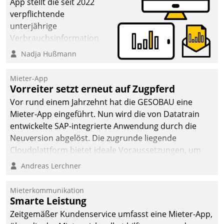
App stellt die seit 2022
verpflichtende
unterjährige
Verbrauchsinformation
schnell, zuverlässig und
Nadja Hußmann
leicht bekömmlich bereit:
Die monatlichen
Mieter-App
Mitteilungen zum
Vorreiter setzt erneut auf Zugpferd
Heizungs- und
Vor rund einem Jahrzehnt hat die GESOBAU eine
Wasserverbrauch gehen
Mieter-App eingeführt. Nun wird die von Datatrain
automatisiert, vollständig
entwickelte SAP-integrierte Anwendung durch die
und auf Wunsch über
Neuversion abgelöst. Die zugrunde liegende
mehrere zuvor
Cloudplattform bietet ideale Voraussetzungen, um
festgelegte
die Funktionalität der App zu erweitern und weitere
Andreas Lerchner
Kommunikationswege bei
innovative Apps, auch von Drittanbietern, in SAP zu
den Empfängern ein.
integrieren.
Mieterkommunikation
Smarte Leistung
Zeitgemäßer Kundenservice umfasst eine Mieter-App,