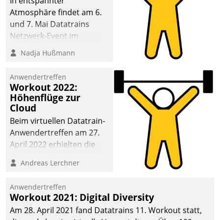
In entspannter
Atmosphäre findet am 6.
und 7. Mai Datatrains
Netzwerk-Event im
Kunden- und Partnerkreis
Nadja Hußmann
statt. Zentrale Frage: Wie
lassen sich
Anwendertreffen
Mammutprojekte
Workout 2022:
meistern und Workloads
Höhenflüge zur
Cloud
wuppen – bei zunehmend
anspruchsvollen
Beim virtuellen Datatrain-
Aufgaben und
Anwendertreffen am 27.
abnehmendem
April 2022 erhielten die
Nachwuchs?
Teilnehmerinnen und
Andreas Lerchner
Teilnehmer kurzweilige
Einblicke in innovative
Anwendertreffen
Cloud-Strategien und -
Workout 2021: Digital Diversity
Lösungen mit hohem
Am 28. April 2021 fand Datatrains 11. Workout statt,
Zukunftspotenzial.