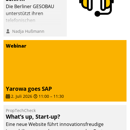
dafür ein Team
Die Berliner GESOBAU
bestehend aus
unterstützt ihren
Wohnungsunternehmen
telefonischen
und PropTech.
Mieterservice mit einem
Nadja Hußmann
digitalen Cockpit, das
situationsbezogen
Webinar
passende Fragen und
Schlagworte auswirft.
Eine intuitive
Dialogführung ermöglicht
dem externen
Serviceteam, Anrufe von
Yarowa goes SAP
Mietenden zügiger und
2. Juli 2026
11:00
–
11:30
effizienter zu bearbeiten.
PropTechCheck
What’s up, Start-up?
Eine neue Website führt innovationsfreudige