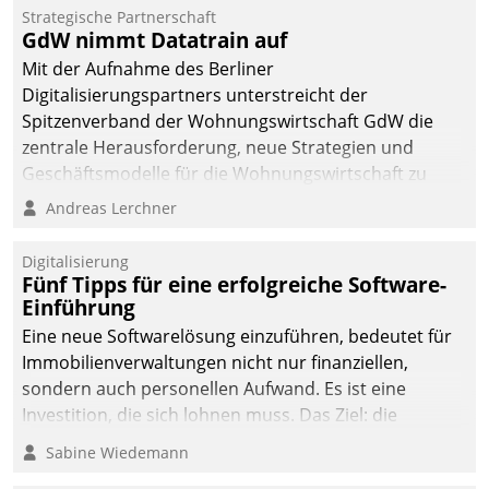
kommunale Wohnungsbauunternehmen daher
Strategische Partnerschaft
gemeinsam mit der Berliner Datatrain GmbH den
GdW nimmt Datatrain auf
Teilprozess der Objektsanierung digitalisiert.
Mit der Aufnahme des Berliner
Digitalisierungspartners unterstreicht der
Spitzenverband der Wohnungswirtschaft GdW die
zentrale Herausforderung, neue Strategien und
Geschäftsmodelle für die Wohnungswirtschaft zu
entwickeln.
Andreas Lerchner
Digitalisierung
Fünf Tipps für eine erfolgreiche Software-
Einführung
Eine neue Softwarelösung einzuführen, bedeutet für
Immobilienverwaltungen nicht nur finanziellen,
sondern auch personellen Aufwand. Es ist eine
Investition, die sich lohnen muss. Das Ziel: die
nachhaltige Optimierung der Geschäftsabläufe. Damit
Sabine Wiedemann
dieses Ziel erreicht wird, sollten einige Grundregeln