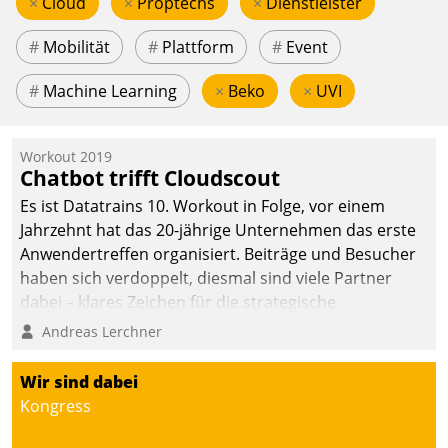
×
Cloud
×
Proptechs
×
Dienstleister
#
Mobilität
#
Plattform
#
Event
#
Machine Learning
×
Beko
×
UVI
Workout 2019
Chatbot trifft Cloudscout
Es ist Datatrains 10. Workout in Folge, vor einem
Jahrzehnt hat das 20-jährige Unternehmen das erste
Anwendertreffen organisiert. Beiträge und Besucher
haben sich verdoppelt, diesmal sind viele Partner
dabei – klares Zeichen für die strategische
Fokussierung auf den Kunden.
Andreas Lerchner
Wir sind dabei
Kongress