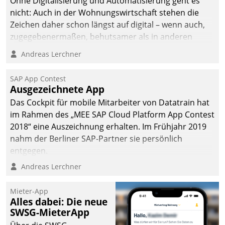
Ohne Digitalisierung und Automatisierung geht es
die Bereitschaft, sich zu überprüfen, zu hinterfragen
nicht: Auch in der Wohnungswirtschaft stehen die
und zu verändern.
Zeichen daher schon längst auf digital – wenn auch,
zugegebenermaßen, behutsamer als in anderen
Branchen.
Andreas Lerchner
SAP App Contest
Ausgezeichnete App
Das Cockpit für mobile Mitarbeiter von Datatrain hat
im Rahmen des „MEE SAP Cloud Platform App Contest
2018“ eine Auszeichnung erhalten. Im Frühjahr 2019
nahm der Berliner SAP-Partner sie persönlich
entgegen.
Andreas Lerchner
Mieter-App
Alles dabei: Die neue
SWSG-MieterApp