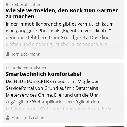
von AktivBo und
Betreiberpflichten
Datatrain ermöglicht
Wie Sie vermeiden, den Bock zum Gärtner
automatisiert ausgelöste,
zu machen
zielgerichtete
In der Immobilienbranche gibt es vermutlich kaum
Mieterbefragungen – eine
eine gängigere Phrase als „Eigentum verpflichtet“ –
starke Grundlage für
denn die steht bereits im Grundgesetz. Das klingt
intelligente,
einfach und eindeutig, ist aber alles andere, wie
datengestützte
Branchenbeschäftigte wissen. Denn mit der
Jörn Beckmann
Entscheidungen.
Verantwortung folgen Verpflichtungen.
Mieterkommunikation
Smartwohnlich komfortabel
Die NEUE LÜBECKER erneuert ihr Mitglieder-
ServicePortal von Grund auf mit Datatrains
Mieterservices Online. Die rund um die Uhr
zugängliche Webapplikation ermöglicht den
Mitgliedern der Wohnungs­bau­genossenschaft die
Kontaktaufnahme per Smartphone, Tablet oder PC.
Andreas Lerchner