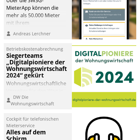
Über die SWSG-
MieterApp können die
mehr als 50.000 Mieter
mit ihrem
Wohnungsunternehmen
Andreas Lerchner
kommunizieren, auf dem
Laufenden bleiben, Daten
Betriebskostenabrechnung
einsehen und ändern
Siegerteams
oder
„Digitalpioniere der
Wohnungswirtschaft
Schadensmeldungen
2024“ gekürt
abgeben – rund um die
Uhr.
Wohnungswirtschaftliche
Vorreiter für den Weg in
DW Die
eine digitale Zukunft zu
Wohnungswirtschaft
finden, ist das Ziel des
Awards „Digitalpioniere
Cockpit für telefonischen
der
Mieterservice
Wohnungswirtschaft“.
Alles auf dem
Bewerben können sich
Schirm