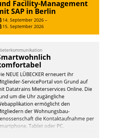
und Facility-Management
mit SAP in Berlin
14. September 2026
–
15. September 2026
ieterkommunikation
Smartwohnlich
komfortabel
ie NEUE LÜBECKER erneuert ihr
itglieder-ServicePortal von Grund auf
it Datatrains Mieterservices Online. Die
und um die Uhr zugängliche
ebapplikation ermöglicht den
itgliedern der Wohnungs­bau­
enossenschaft die Kontaktaufnahme per
martphone, Tablet oder PC.