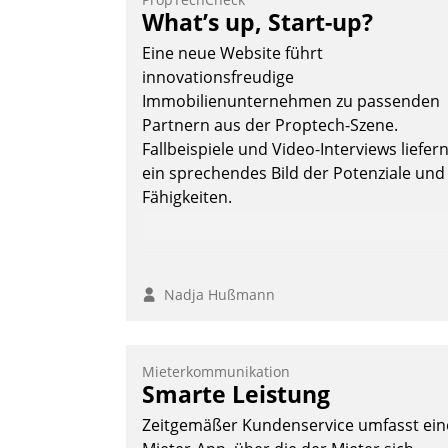
Teilnehmer kurzweilige Einblicke in
What’s up, Start-up?
innovative Cloud-Strategien und -
Eine neue Website führt
Lösungen mit hohem Zukunftspotenzial.
innovationsfreudige
Immobilienunternehmen zu passenden
Partnern aus der Proptech-Szene.
Fallbeispiele und Video-Interviews liefer
Andreas Lerchner
ein sprechendes Bild der Potenziale und
Fähigkeiten.
Nadja Hußmann
Mieterkommunikation
Smarte Leistung
Zeitgemäßer Kundenservice umfasst ein