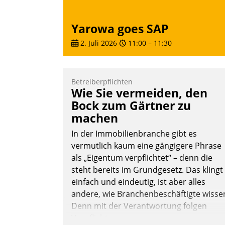
Yarowa goes SAP
2. Juli 2026
11:00
–
11:30
Betreiberpflichten
Wie Sie vermeiden, den
Bock zum Gärtner zu
machen
In der Immobilienbranche gibt es
vermutlich kaum eine gängigere Phrase
als „Eigentum verpflichtet“ – denn die
steht bereits im Grundgesetz. Das klingt
einfach und eindeutig, ist aber alles
andere, wie Branchenbeschäftigte wisse
Denn mit der Verantwortung folgen
Verpflichtungen.