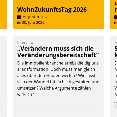
WohnZukunftsTag 2026
29. Juni 2026
–
30. Juni 2026
Interview
M
„Verändern muss sich die
Veränderungsbereitschaft“
Die Immobilienbranche erlebt die digitale
D
Transformation. Doch muss man gleich
M
alles über den Haufen werfen? Wie lässt
m
sich der Wandel tatsächlich gestalten und
r
umsetzen? Welche Argumente zählen
W
wirklich?
M
g
n.
S