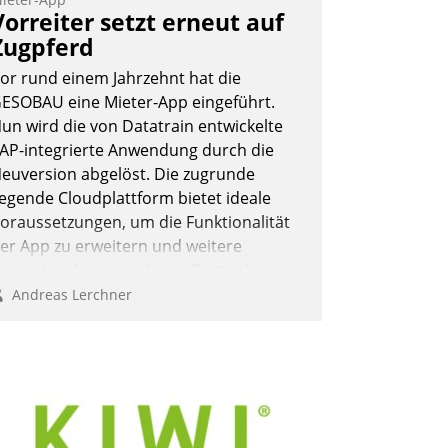
ernetzungsideen fürs Quartier.
Vorreiter setzt erneut auf
azwischen zeigte Datatrain, was es
Zugpferd
eues zu bieten hat.
or rund einem Jahrzehnt hat die
ESOBAU eine Mieter-App eingeführt.
un wird die von Datatrain entwickelte
AP-integrierte Anwendung durch die
Nadja Hußmann
euversion abgelöst. Die zugrunde
iegende Cloudplattform bietet ideale
oraussetzungen, um die Funktionalität
er App zu erweitern und weitere
nnovative Apps, auch von Drittanbietern,
n SAP zu integrieren.
Andreas Lerchner