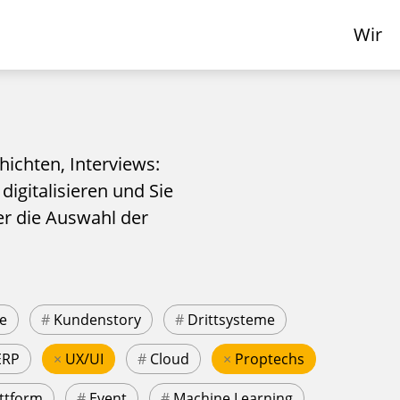
Wir
hichten, Interviews:
 digitalisieren und Sie
er die Auswahl der
e
#
Kundenstory
#
Drittsysteme
ERP
×
UX/UI
#
Cloud
×
Proptechs
ttform
#
Event
#
Machine Learning