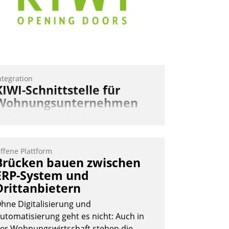
ntegration
KIWI-Schnittstelle für
Wohnungsunternehmen
IWI, der Anbieter für digitalen
ürzugang, kooperiert mit dem
eratungs- und
ffene Plattform
oftwareentwicklungshaus Datatrain.
Brücken bauen zwischen
ERP-System und
Drittanbietern
hne Digitalisierung und
utomatisierung geht es nicht: Auch in
er Wohnungswirtschaft stehen die