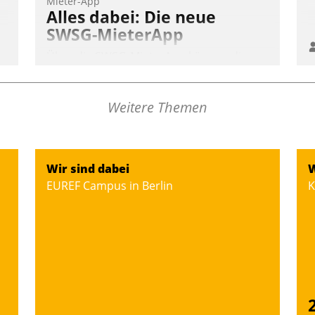
Mieter-App
Alles dabei: Die neue
SWSG-MieterApp
Über die SWSG-MieterApp können die
mehr als 50.000 Mieter mit ihrem
Wohnungsunternehmen kommunizieren,
Weitere Themen
auf dem Laufenden bleiben, Daten
einsehen und ändern oder
Schadensmeldungen abgeben – rund um
die Uhr.
Wir sind dabei
W
EUREF Campus in Berlin
K
Andreas Lerchner