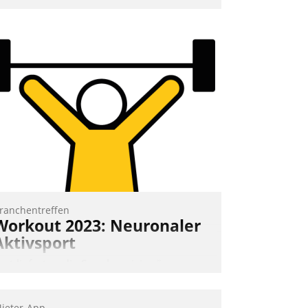
nd 7. Mai Datatrains Netzwerk-Event im
unden- und Partnerkreis statt. Zentrale
rage: Wie lassen sich Mammutprojekte
eistern und Workloads wuppen – bei
unehmend anspruchsvollen Aufgaben
nd abnehmendem Nachwuchs?
Nadja Hußmann
ranchentreffen
Workout 2023: Neuronaler
Aktivsport
rst lieferten die Speaker visionäre
mpulse, dann wurden die Gäste selbst
ktiv und sammelten methodisch
ieter-App