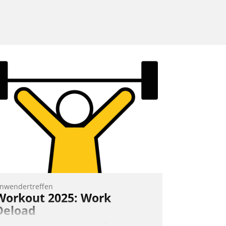
nwendertreffen
Workout 2025: Work
Deload
n entspannter Atmosphäre findet am 6.