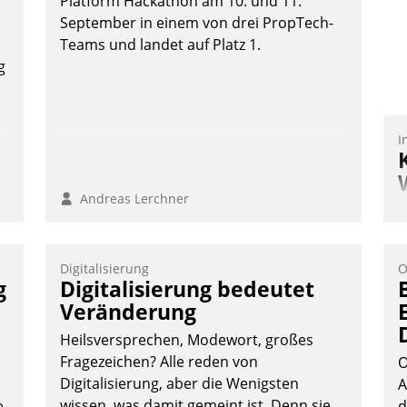
Platform Hackathon am 10. und 11.
Wunsch über mehrere zuvor festgelegte
September in einem von drei PropTech-
Kommunikationswege bei den
Teams und landet auf Platz 1.
Empfängern ein.
g
Nadja Hußmann
I
Andreas Lerchner
K
T
B
Digitalisierung
O
S
g
Digitalisierung bedeutet
Veränderung
Heilsversprechen, Modewort, großes
Fragezeichen? Alle reden von
O
Digitalisierung, aber die Wenigsten
A
wissen, was damit gemeint ist. Denn sie
e
d