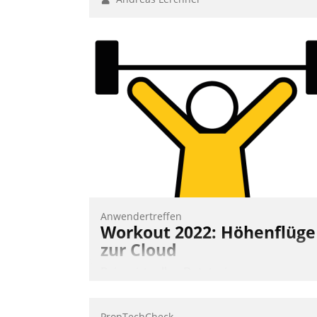
Anwendertreffen
Workout 2022: Höhenflüge
zur Cloud
Beim virtuellen Datatrain-
Anwendertreffen am 27. April 2022
erhielten die Teilnehmerinnen und
PropTechCheck