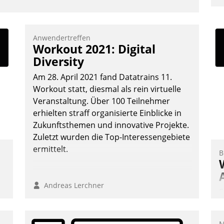
u
K
F
Anwendertreffen
Workout 2021: Digital
m
Diversity
z
u
Am 28. April 2021 fand Datatrains 11.
Workout statt, diesmal als rein virtuelle
Veranstaltung. Über 100 Teilnehmer
erhielten straff organisierte Einblicke in
Zukunftsthemen und innovative Projekte.
Zuletzt wurden die Top-Interessengebiete
ermittelt.
B
Andreas Lerchner
E
I
a
M