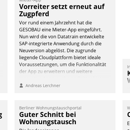
Vernetzungsideen fürs Quartier.
Vorreiter setzt erneut auf
Dazwischen zeigte Datatrain, was es
Zugpferd
Neues zu bieten hat.
Vor rund einem Jahrzehnt hat die
GESOBAU eine Mieter-App eingeführt.
Nun wird die von Datatrain entwickelte
n
SAP-integrierte Anwendung durch die
Nadja Hußmann
Neuversion abgelöst. Die zugrunde
liegende Cloudplattform bietet ideale
Voraussetzungen, um die Funktionalität
I
der App zu erweitern und weitere
innovative Apps, auch von Drittanbietern,
in SAP zu integrieren.
Andreas Lerchner
K
T
B
Berliner Wohnungstauschportal
W
S
g
Guter Schnitt bei
Wohnungstausch
E