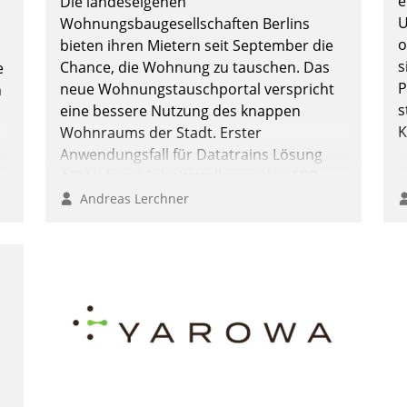
e
Die landeseigenen
U
Wohnungsbaugesellschaften Berlins
o
bieten ihren Mietern seit September die
s
Chance, die Wohnung zu tauschen. Das
e
P
neue Wohnungstauschportal verspricht
n
s
eine bessere Nutzung des knappen
K
Wohnraums der Stadt. Erster
Anwendungsfall für Datatrains Lösung
API-Hub mit Schnittstellen zu den ERP-
Systemen der Unternehmen.
Andreas Lerchner