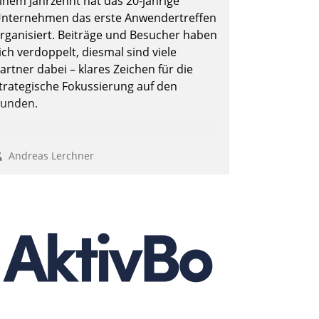
inem Jahrzehnt hat das 20-jährige
nternehmen das erste Anwendertreffen
rganisiert. Beiträge und Besucher haben
ich verdoppelt, diesmal sind viele
Andreas Lerchner
artner dabei – klares Zeichen für die
trategische Fokussierung auf den
unden.
Andreas Lerchner