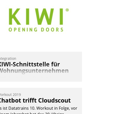
ntegration
KIWI-Schnittstelle für
Wohnungsunternehmen
IWI, der Anbieter für digitalen
ürzugang, kooperiert mit dem
eratungs- und
orkout 2019
oftwareentwicklungshaus Datatrain.
Chatbot trifft Cloudscout
s ist Datatrains 10. Workout in Folge, vor