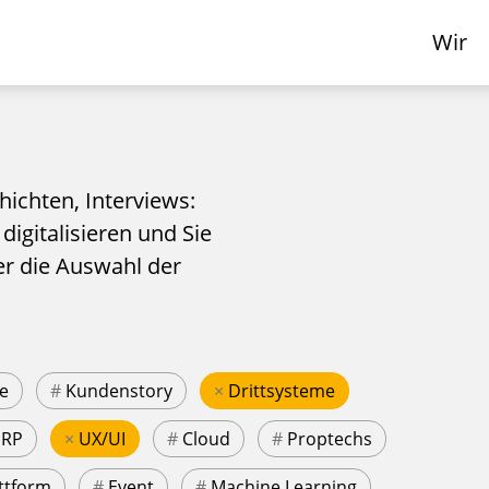
Wir
hichten, Interviews:
 digitalisieren und Sie
er die Auswahl der
e
#
Kundenstory
×
Drittsysteme
ERP
×
UX/UI
#
Cloud
#
Proptechs
ttform
#
Event
#
Machine Learning