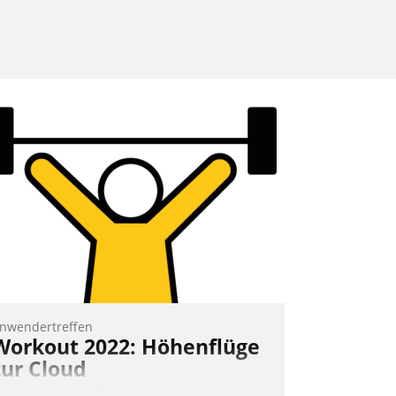
nwendertreffen
Workout 2022: Höhenflüge
zur Cloud
eim virtuellen Datatrain-