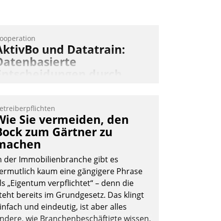
ooperation
AktivBo und Datatrain:
Datenbasierte
Entscheidungen durch
automatisierte
Mieterbefragungen
etreiberpflichten
ktivBo und Datatrain kooperieren –
Wie Sie vermeiden, den
mmobilienunternehmen profitieren: Die
Bock zum Gärtner zu
ahtlose Integration der Lösungen von
machen
ktivBo und Datatrain ermöglicht
n der Immobilienbranche gibt es
utomatisiert ausgelöste, zielgerichtete
ermutlich kaum eine gängigere Phrase
ieterbefragungen – eine starke
ls „Eigentum verpflichtet“ – denn die
rundlage für intelligente, datengestützte
teht bereits im Grundgesetz. Das klingt
ntscheidungen.
infach und eindeutig, ist aber alles
ndere, wie Branchenbeschäftigte wissen.