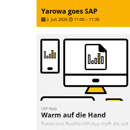
Yarowa goes SAP
2. Juli 2026
11:00
–
11:30
UVI-App
Warm auf die Hand
Datatrains flexible UVI-App stellt die seit