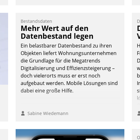
:
Bestandsdaten
D
Mehr Wert auf den
Datenbestand legen
Ein belastbarer Datenbestand zu ihren
H
Objekten liefert Wohnungsunternehmen
F
die Grundlage für die Megatrends
D
Digitalisierung und Effizienzsteigerung –
w
doch vielerorts muss er erst noch
b
aufgebaut werden. Mobile Lösungen sind
I
dabei eine große Hilfe.
s
k
O
e
Sabine Wiedemann
o
D
e
A
O