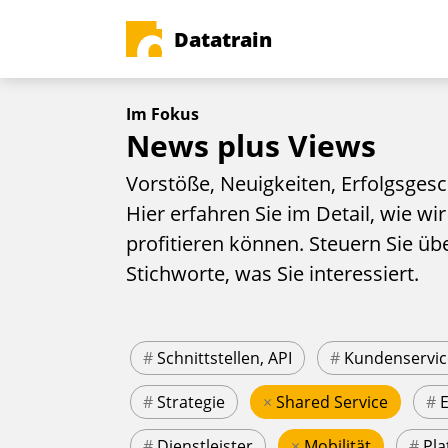
Datatrain
Im Fokus
News plus Views
Vorstöße, Neuigkeiten, Erfolgsgesc
Hier erfahren Sie im Detail, wie wir
profitieren können. Steuern Sie üb
Stichworte, was Sie interessiert.
#
Schnittstellen, API
#
Kundenservic
#
Strategie
×
Shared Service
#
#
Dienstleister
×
Mobilität
#
Pla