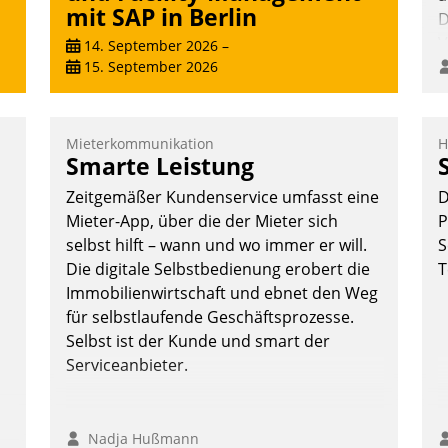
mit SAP in Berlin
D
V
14. September 2026
–
15. September 2026
Mieterkommunikation
H
Smarte Leistung
Zeitgemäßer Kundenservice umfasst eine
D
Mieter-App, über die der Mieter sich
P
selbst hilft – wann und wo immer er will.
S
Die digitale Selbstbedienung erobert die
T
Immobilienwirtschaft und ebnet den Weg
für selbstlaufende Geschäftsprozesse.
Selbst ist der Kunde und smart der
Serviceanbieter.
Nadja Hußmann