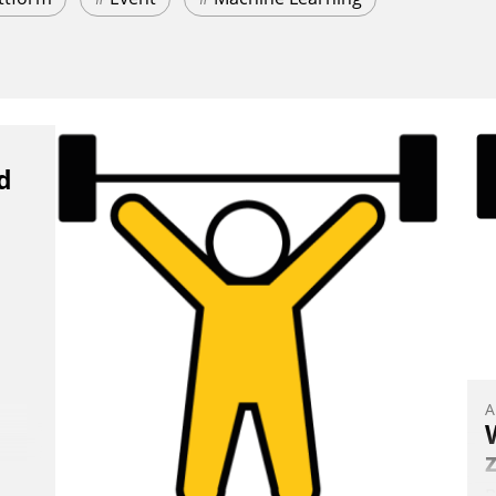
d
A
B