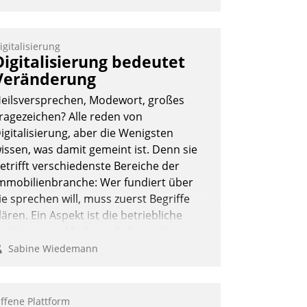
igitalisierung
Digitalisierung bedeutet
Veränderung
eilsversprechen, Modewort, großes
ragezeichen? Alle reden von
igitalisierung, aber die Wenigsten
issen, was damit gemeint ist. Denn sie
etrifft verschiedenste Bereiche der
mmobilienbranche: Wer fundiert über
ie sprechen will, muss zuerst Begriffe
lären. Ein Aspekt ist die betriebliche
ptimierung: Moderne Softwarelösungen
rmöglichen große Einsparungen durch
Sabine Wiedemann
ptimierte und automatisierte Prozesse.
och man darf nicht zu viel erwarten:
llein mit der Einführung einer neuen
ffene Plattform