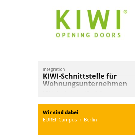
Integration
KIWI-Schnittstelle für
Wohnungsunternehmen
KIWI, der Anbieter für digitalen
Türzugang, kooperiert mit dem
Beratungs- und
Wir sind dabei
Softwareentwicklungshaus Datatrain.
EUREF Campus in Berlin