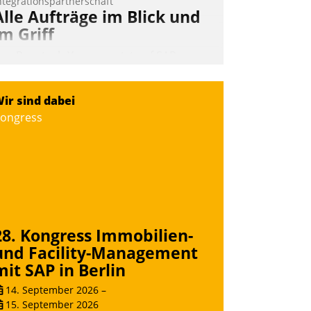
ntegrationspartnerschaft
Alle Aufträge im Blick und
im Griff
as Proptech Yarowa setzt auf SAP-
chnittstellenkompetenz: Datatrain
ntegriert Yarowas Portal zur Vergabe
ir sind dabei
nd Verwaltung von Aufträgen der
ongress
perativen Instandhaltung in die SAP-
ystemlandschaft deutscher
ohnungsunternehmen – und
eschleunigt damit den Weg vom
ieteranliegen zum Dienstleisterauftrag.
Nadja Hußmann
28. Kongress Immobilien-
und Facility-Management
mit SAP in Berlin
14. September 2026
–
15. September 2026