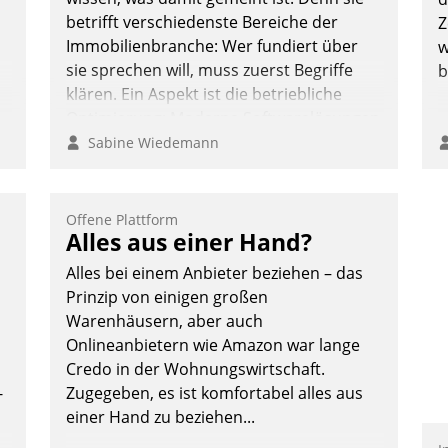
betrifft verschiedenste Bereiche der
Z
Immobilienbranche: Wer fundiert über
w
sie sprechen will, muss zuerst Begriffe
b
klären. Ein Aspekt ist die betriebliche
Optimierung: Moderne Softwarelösungen
ermöglichen große Einsparungen durch
Sabine Wiedemann
optimierte und automatisierte Prozesse.
Doch man darf nicht zu viel erwarten:
Allein mit der Einführung einer neuen
Offene Plattform
Alles aus einer Hand?
Software ist es nicht getan. Die
Digitalisierung erfordert von
Alles bei einem Anbieter beziehen – das
Unternehmen die Bereitschaft, sich zu
Prinzip von einigen großen
überprüfen, zu hinterfragen und zu
Warenhäusern, aber auch
verändern.
Onlineanbietern wie Amazon war lange
Credo in der Wohnungswirtschaft.
-
Zugegeben, es ist komfortabel alles aus
einer Hand zu beziehen...