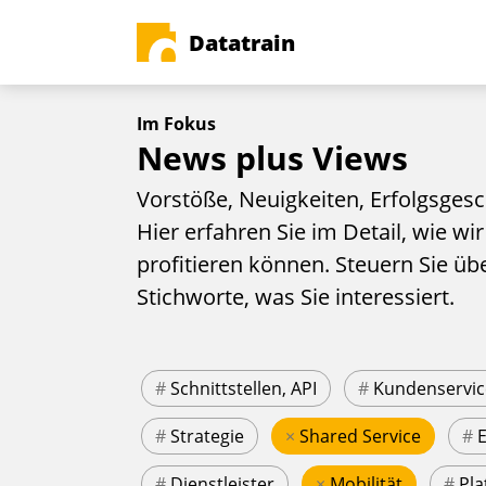
Datatrain
Im Fokus
News plus Views
Vorstöße, Neuigkeiten, Erfolgsgesc
Hier erfahren Sie im Detail, wie wir
profitieren können. Steuern Sie üb
Stichworte, was Sie interessiert.
#
Schnittstellen, API
#
Kundenservic
#
Strategie
×
Shared Service
#
#
Dienstleister
×
Mobilität
#
Pla