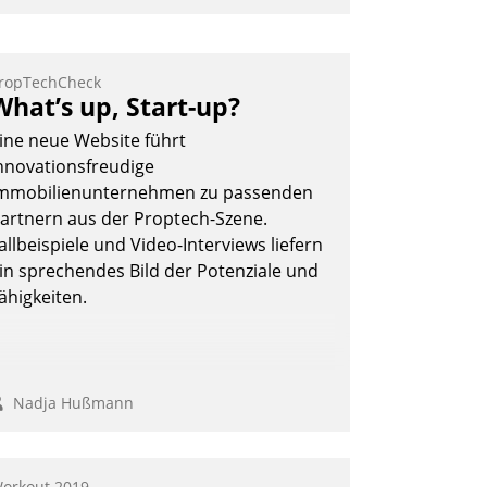
nwendertreffen am 27. April 2022
rhielten die Teilnehmerinnen und
eilnehmer kurzweilige Einblicke in
ropTechCheck
What’s up, Start-up?
nnovative Cloud-Strategien und -
ösungen mit hohem Zukunftspotenzial.
ine neue Website führt
nnovationsfreudige
mmobilienunternehmen zu passenden
artnern aus der Proptech-Szene.
Andreas Lerchner
allbeispiele und Video-Interviews liefern
in sprechendes Bild der Potenziale und
ähigkeiten.
Nadja Hußmann
orkout 2019