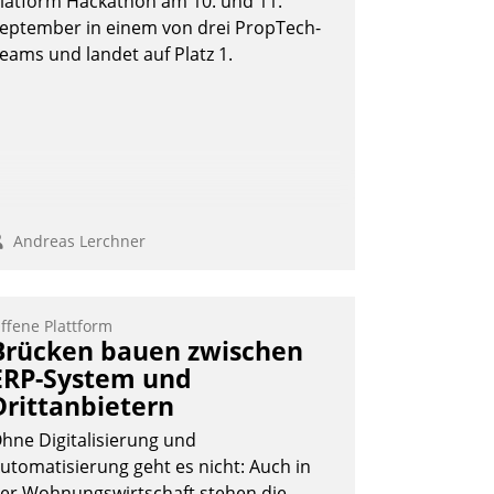
latform Hackathon am 10. und 11.
eptember in einem von drei PropTech-
eams und landet auf Platz 1.
Andreas Lerchner
ffene Plattform
Brücken bauen zwischen
ERP-System und
Drittanbietern
hne Digitalisierung und
utomatisierung geht es nicht: Auch in
er Wohnungswirtschaft stehen die