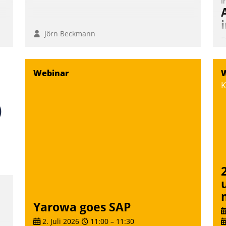
I
Jörn Beckmann
D
S
i
Webinar
W
u
K
o
S
W
b
M
Yarowa goes SAP
2. Juli 2026
11:00
–
11:30