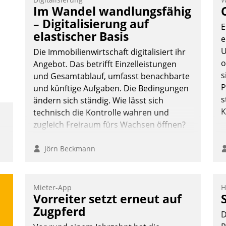
Vernetzungsideen fürs Quartier.
Im Wandel wandlungsfähig
Dazwischen zeigte Datatrain, was es
– Digitalisierung auf
E
Neues zu bieten hat.
elastischer Basis
e
U
Die Immobilienwirtschaft digitalisiert ihr
o
Angebot. Das betrifft Einzelleistungen
s
und Gesamtablauf, umfasst benachbarte
Nadja Hußmann
P
und künftige Aufgaben. Die Bedingungen
s
ändern sich ständig. Wie lässt sich
K
technisch die Kontrolle wahren und
zugleich Freiraum fürs Wachsen öffnen?
Jörn Beckmann
Mieter-App
H
Vorreiter setzt erneut auf
Zugpferd
D