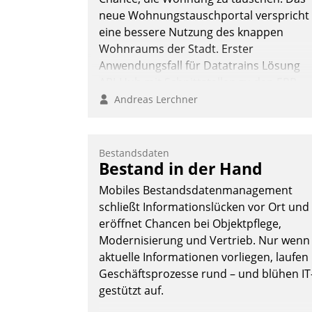
neue Wohnungstauschportal verspricht
eine bessere Nutzung des knappen
Wohnraums der Stadt. Erster
Anwendungsfall für Datatrains Lösung
API-Hub mit Schnittstellen zu den ERP-
Systemen der Unternehmen.
Andreas Lerchner
Bestandsdaten
Bestand in der Hand
Mobiles Bestandsdatenmanagement
schließt Informationslücken vor Ort und
eröffnet Chancen bei Objektpflege,
Modernisierung und Vertrieb. Nur wenn
aktuelle Informationen vorliegen, laufen
Geschäftsprozesse rund – und blühen IT
gestützt auf.