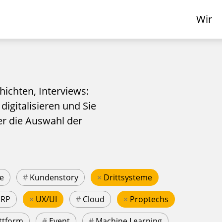
Wir
hichten, Interviews:
 digitalisieren und Sie
er die Auswahl der
e
#
Kundenstory
×
Drittsysteme
ERP
×
UX/UI
#
Cloud
×
Proptechs
ttform
#
Event
#
Machine Learning