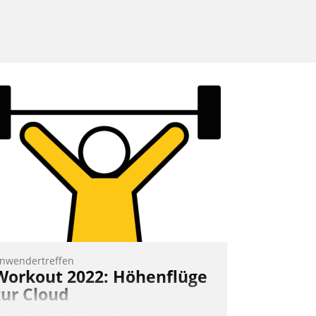
nwendertreffen
Workout 2022: Höhenflüge
zur Cloud
eim virtuellen Datatrain-