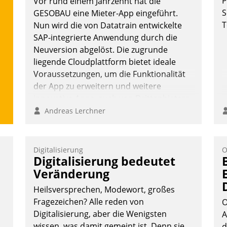
P
Vor rund einem Jahrzehnt hat die
S
GESOBAU eine Mieter-App eingeführt.
T
Nun wird die von Datatrain entwickelte
SAP-integrierte Anwendung durch die
Neuversion abgelöst. Die zugrunde
liegende Cloudplattform bietet ideale
Voraussetzungen, um die Funktionalität
der App zu erweitern und weitere
innovative Apps, auch von Drittanbietern,
in SAP zu integrieren.
Andreas Lerchner
Digitalisierung
O
Digitalisierung bedeutet
Veränderung
Heilsversprechen, Modewort, großes
Fragezeichen? Alle reden von
O
Digitalisierung, aber die Wenigsten
A
wissen, was damit gemeint ist. Denn sie
d