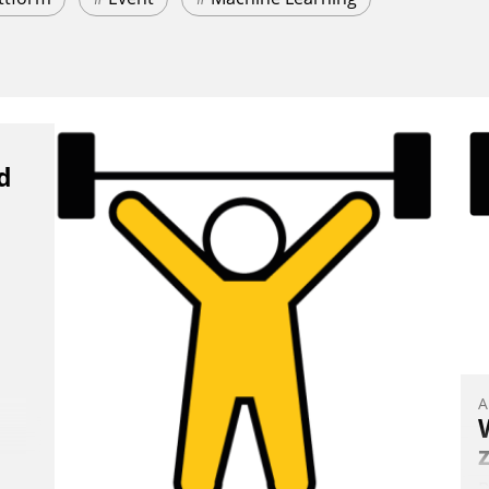
d
A
B