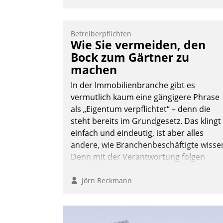
automatisierte
Mieterbefragungen
Betreiberpflichten
AktivBo und Datatrain kooperieren –
Wie Sie vermeiden, den
Immobilienunternehmen profitieren: Di
Bock zum Gärtner zu
nahtlose Integration der Lösungen von
machen
AktivBo und Datatrain ermöglicht
In der Immobilienbranche gibt es
automatisiert ausgelöste, zielgerichtete
vermutlich kaum eine gängigere Phrase
Mieterbefragungen – eine starke
als „Eigentum verpflichtet“ – denn die
Grundlage für intelligente, datengestütz
steht bereits im Grundgesetz. Das klingt
Entscheidungen.
einfach und eindeutig, ist aber alles
andere, wie Branchenbeschäftigte wisse
Denn mit der Verantwortung folgen
Verpflichtungen.
Jörn Beckmann