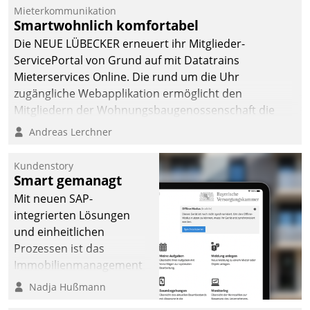
Mieterkommunikation
Smartwohnlich komfortabel
Die NEUE LÜBECKER erneuert ihr Mitglieder-
ServicePortal von Grund auf mit Datatrains
Mieterservices Online. Die rund um die Uhr
zugängliche Webapplikation ermöglicht den
Mitgliedern der Wohnungs­bau­genossenschaft die
Kontaktaufnahme per Smartphone, Tablet oder PC.
Andreas Lerchner
Kundenstory
Smart gemanagt
Mit neuen SAP-
integrierten Lösungen
und einheitlichen
Prozessen ist das
Immobilienmanagement
der Bayerischen
Nadja Hußmann
Versorgungskammer im