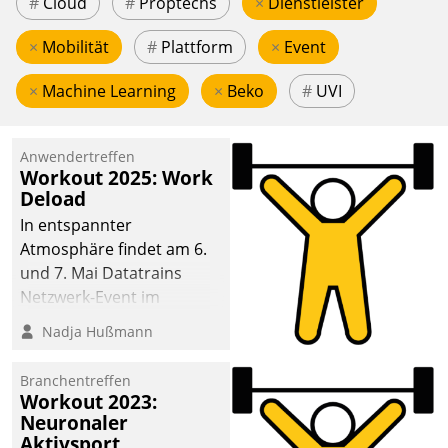
#
Cloud
#
Proptechs
×
Dienstleister
×
Mobilität
#
Plattform
×
Event
×
Machine Learning
×
Beko
#
UVI
Anwendertreffen
Workout 2025: Work
Deload
In entspannter
Atmosphäre findet am 6.
und 7. Mai Datatrains
Netzwerk-Event im
Kunden- und Partnerkreis
Nadja Hußmann
statt. Zentrale Frage: Wie
lassen sich
Branchentreffen
Mammutprojekte
Workout 2023:
meistern und Workloads
Neuronaler
Aktivsport
wuppen – bei zunehmend