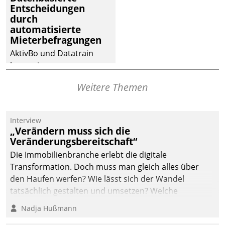
Entscheidungen
Dialogführung ermöglicht
durch
dem externen
automatisierte
Serviceteam, Anrufe von
Mieterbefragungen
Mietenden zügiger und
AktivBo und Datatrain
effizienter zu bearbeiten.
kooperieren –
Immobilienunternehmen
Weitere Themen
profitieren: Die nahtlose
Integration der Lösungen
von AktivBo und
Interview
Datatrain ermöglicht
„Verändern muss sich die
automatisiert ausgelöste,
Veränderungsbereitschaft“
zielgerichtete
Die Immobilienbranche erlebt die digitale
Mieterbefragungen – eine
Transformation. Doch muss man gleich alles über
starke Grundlage für
den Haufen werfen? Wie lässt sich der Wandel
intelligente,
tatsächlich gestalten und umsetzen? Welche
datengestützte
Argumente zählen wirklich?
Nadja Hußmann
Entscheidungen.