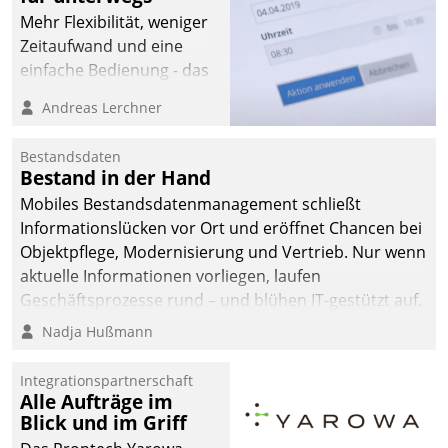
Mehr Flexibilität, weniger
Zeitaufwand und eine
einfache Bedienung - das
verspricht das aktuelle
Andreas Lerchner
Cockpit für mobile
Mitarbeiter von
Bestandsdaten
Datatrain. Die meravis
Bestand in der Hand
Wohnungsbau- und
Mobiles Bestandsdatenmanagement schließt
Immobilien GmbH hat
Informationslücken vor Ort und eröffnet Chancen bei
sich dabei für den Betrieb
Objektpflege, Modernisierung und Vertrieb. Nur wenn
der Lösung über die SAP
aktuelle Informationen vorliegen, laufen
Cloud Platform
Geschäftsprozesse rund – und blühen IT-gestützt auf.
entschieden - als erstes
Nadja Hußmann
Unternehmen am
Wohnungsmarkt.
Integrationspartnerschaft
Alle Aufträge im
Blick und im Griff