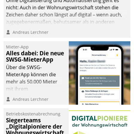
Ohne Digitalisierung und Automatisierung geht es
nicht: Auch in der Wohnungswirtschaft stehen die
Zeichen daher schon längst auf digital – wenn auch,
zugegebenermaßen, behutsamer als in anderen
Branchen.
Andreas Lerchner
Mieter-App
Alles dabei: Die neue
SWSG-MieterApp
Über die SWSG-
MieterApp können die
mehr als 50.000 Mieter
mit ihrem
Wohnungsunternehmen
Andreas Lerchner
kommunizieren, auf dem
Laufenden bleiben, Daten
Betriebskostenabrechnung
einsehen und ändern
Siegerteams
oder
„Digitalpioniere der
Wohnungswirtschaft
Schadensmeldungen