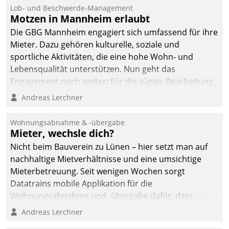
Ressort Kapitalanlage für
Lob- und Beschwerde-Management
künftige Aufgaben und
Motzen in Mannheim erlaubt
Herausforderungen
Die GBG Mannheim engagiert sich umfassend für ihre
gerüstet.
Mieter. Dazu gehören kulturelle, soziale und
sportliche Aktivitäten, die eine hohe Wohn- und
Lebensqualität unterstützen. Nun geht das
Engagement noch weiter: Für die zügige Bearbeitung
von Beschwerden – oder Lob – richtet das
Andreas Lerchner
Unternehmen mit Datatrains Applikation fürs Lob-
und Beschwerde-Management einen eigenen Kanal
Wohnungsabnahme & -übergabe
ein.
Mieter, wechsle dich?
Nicht beim Bauverein zu Lünen – hier setzt man auf
nachhaltige Mietverhältnisse und eine umsichtige
Mieterbetreuung. Seit wenigen Wochen sorgt
Datatrains mobile Applikation für die
Wohnungsabnahme und -übergabe dafür, dass
Mieter wohlgeordnet kommen und, so es sein muss,
Andreas Lerchner
gehen können.