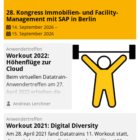
28. Kongress Immobilien- und Facility-
Management mit SAP in Berlin
14. September 2026
–
15. September 2026
Anwendertreffen
Workout 2022:
Höhenflüge zur
Cloud
Beim virtuellen Datatrain-
Anwendertreffen am 27.
April 2022 erhielten die
Teilnehmerinnen und
Andreas Lerchner
Teilnehmer kurzweilige
Einblicke in innovative
Anwendertreffen
Cloud-Strategien und -
Workout 2021: Digital Diversity
Lösungen mit hohem
Am 28. April 2021 fand Datatrains 11. Workout statt,
Zukunftspotenzial.