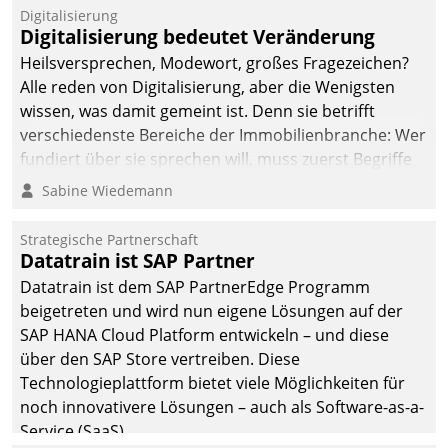
befolgt werden.
Digitalisierung
Digitalisierung bedeutet Veränderung
Heilsversprechen, Modewort, großes Fragezeichen?
Alle reden von Digitalisierung, aber die Wenigsten
wissen, was damit gemeint ist. Denn sie betrifft
verschiedenste Bereiche der Immobilienbranche: Wer
fundiert über sie sprechen will, muss zuerst Begriffe
klären. Ein Aspekt ist die betriebliche Optimierung:
Sabine Wiedemann
Moderne Softwarelösungen ermöglichen große
Einsparungen durch optimierte und automatisierte
Strategische Partnerschaft
Prozesse. Doch man darf nicht zu viel erwarten: Allein
Datatrain ist SAP Partner
mit der Einführung einer neuen Software ist es nicht
Datatrain ist dem SAP PartnerEdge Programm
getan. Die Digitalisierung erfordert von Unternehmen
beigetreten und wird nun eigene Lösungen auf der
die Bereitschaft, sich zu überprüfen, zu hinterfragen
SAP HANA Cloud Platform entwickeln – und diese
und zu verändern.
über den SAP Store vertreiben. Diese
Technologieplattform bietet viele Möglichkeiten für
noch innovativere Lösungen – auch als Software-as-a-
Service (SaaS).