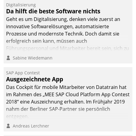
Digitalisierung
Da hilft die beste Software nichts
Geht es um Digitalisierung, denken viele zuerst an
innovative Softwarelösungen, automatisierte
Prozesse und modernste Technik. Doch damit sie
erfolgreich sein kann, müssen auch
Führungspersonal und Mitarbeiter bereit sein, sich zu
verändern und anzupassen, sonst werden sie an ihr
Sabine Wiedemann
scheitern.
SAP App Contest
Ausgezeichnete App
Das Cockpit für mobile Mitarbeiter von Datatrain hat
im Rahmen des „MEE SAP Cloud Platform App Contest
2018“ eine Auszeichnung erhalten. Im Frühjahr 2019
nahm der Berliner SAP-Partner sie persönlich
entgegen.
Andreas Lerchner