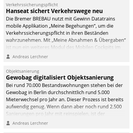
Verkehrssicherungspflicht
Hanseat sichert Verkehrswege neu
Die Bremer BREBAU nutzt mit Gewinn Datatrains
mobile Applikation „Meine Begehungen“, um die
Verkehrssicherungspflicht in ihren Beständen
wahrzunehmen. Mit „Meine Abnahmen & Übergaben“
ist nun ein weiteres Modul des Mobilen Cockpits im
Einsatz.
Andreas Lerchner
Objektsanierung
Gewobag digitalisiert Objektsanierung
Bei rund 70.000 Bestandswohnungen stehen bei der
Gewobag in Berlin durchschnittlich rund 5.000
Mieterwechsel pro Jahr an. Dieser Prozess ist bereits
aufwendig genug. Wenn dann aber noch rund 2.500
Sanierungen pro Jahr mit reinspielen, ist der
Betreuungs- und Organisationsaufwand immens. Im
Andreas Lerchner
Rahmen ihrer Digitalisierungsstrategie hat das