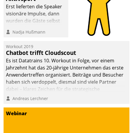
anspruchsvollen
Erst lieferten die Speaker
Aufgaben und
visionäre Impulse, dann
abnehmendem
wurden die Gäste selbst
Nachwuchs?
aktiv und sammelten
Nadja Hußmann
methodisch
Vernetzungsideen fürs
Workout 2019
Quartier. Dazwischen
Chatbot trifft Cloudscout
zeigte Datatrain, was es
Es ist Datatrains 10. Workout in Folge, vor einem
Neues zu bieten hat.
Jahrzehnt hat das 20-jährige Unternehmen das erste
Anwendertreffen organisiert. Beiträge und Besucher
haben sich verdoppelt, diesmal sind viele Partner
dabei – klares Zeichen für die strategische
Fokussierung auf den Kunden.
Andreas Lerchner
Webinar