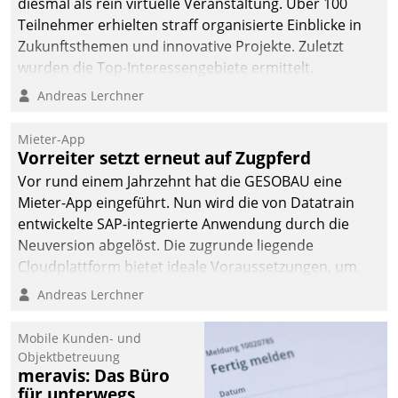
diesmal als rein virtuelle Veranstaltung. Über 100
Teilnehmer erhielten straff organisierte Einblicke in
Zukunftsthemen und innovative Projekte. Zuletzt
wurden die Top-Interessengebiete ermittelt.
Andreas Lerchner
Mieter-App
Vorreiter setzt erneut auf Zugpferd
Vor rund einem Jahrzehnt hat die GESOBAU eine
Mieter-App eingeführt. Nun wird die von Datatrain
entwickelte SAP-integrierte Anwendung durch die
Neuversion abgelöst. Die zugrunde liegende
Cloudplattform bietet ideale Voraussetzungen, um
die Funktionalität der App zu erweitern und weitere
Andreas Lerchner
innovative Apps, auch von Drittanbietern, in SAP zu
integrieren.
Mobile Kunden- und
Objektbetreuung
meravis: Das Büro
für unterwegs