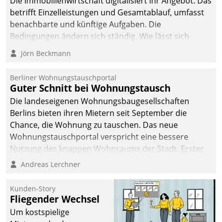
Die Immobilienwirtschaft digitalisiert ihr Angebot. Das
betrifft Einzelleistungen und Gesamtablauf, umfasst
benachbarte und künftige Aufgaben. Die
Bedingungen ändern sich ständig. Wie lässt sich
technisch die Kontrolle wahren und zugleich Freiraum
Jörn Beckmann
fürs Wachsen öffnen?
Berliner Wohnungstauschportal
Guter Schnitt bei Wohnungstausch
Die landeseigenen Wohnungsbaugesellschaften
Berlins bieten ihren Mietern seit September die
Chance, die Wohnung zu tauschen. Das neue
Wohnungstauschportal verspricht eine bessere
Nutzung des knappen Wohnraums der Stadt. Erster
Anwendungsfall für Datatrains Lösung API-Hub mit
Andreas Lerchner
Schnittstellen zu den ERP-Systemen der
Unternehmen.
Kunden-Story
Fliegender Wechsel
Um kostspielige