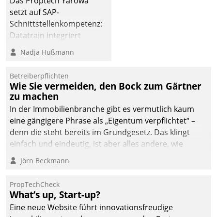
Das Proptech Yarowa
setzt auf SAP-
Schnittstellenkompetenz:
Datatrain integriert
Yarowas Portal zur
Nadja Hußmann
Vergabe und Verwaltung
von Aufträgen der
Betreiberpflichten
operativen
Wie Sie vermeiden, den Bock zum Gärtner
Instandhaltung in die
zu machen
SAP-Systemlandschaft
In der Immobilienbranche gibt es vermutlich kaum
deutscher
eine gängigere Phrase als „Eigentum verpflichtet“ –
Wohnungsunternehmen
denn die steht bereits im Grundgesetz. Das klingt
– und beschleunigt damit
einfach und eindeutig, ist aber alles andere, wie
den Weg vom
Branchenbeschäftigte wissen. Denn mit der
Jörn Beckmann
Mieteranliegen zum
Verantwortung folgen Verpflichtungen.
Dienstleisterauftrag.
PropTechCheck
What’s up, Start-up?
Eine neue Website führt innovationsfreudige