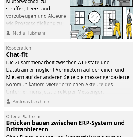
Mieterwechsel zu
straffen, Leerstand
vorzubeugen und Akteure
wie Prozesse fließend zu
vernetzen, nutzt die
Nadja Hußmann
Berliner Gewobag seit
Jahresbeginn eine
Kooperation
Überblick, Einsicht und
Chat-fit
Eingriff bietende Lösung.
Die Zusammenarbeit zwischen AT Estate und
Zur Entwicklung setzte
Datatrain ermöglicht Vermietern auf der einen und
man auf
Mietern auf der anderen Seite die messengerbasierte
Cloudtechnologie,
Kommunikation: Mieter erreichen Akteure des
bewährte und Startup-
Unternehmens jetzt direkt per Messenger,
Partner sowie erstmals
Mitarbeiter oder Dienstleister empfangen oder
Andreas Lerchner
agile Projektmethoden.
versenden die Nachrichten via Cockpit.
Offene Plattform
Brücken bauen zwischen ERP-System und
Drittanbietern