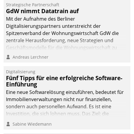
kommunale Wohnungsbauunternehmen daher
Strategische Partnerschaft
gemeinsam mit der Berliner Datatrain GmbH den
GdW nimmt Datatrain auf
Teilprozess der Objektsanierung digitalisiert.
Mit der Aufnahme des Berliner
Digitalisierungspartners unterstreicht der
Spitzenverband der Wohnungswirtschaft GdW die
zentrale Herausforderung, neue Strategien und
Geschäftsmodelle für die Wohnungswirtschaft zu
entwickeln.
Andreas Lerchner
Digitalisierung
Fünf Tipps für eine erfolgreiche Software-
Einführung
Eine neue Softwarelösung einzuführen, bedeutet für
Immobilienverwaltungen nicht nur finanziellen,
sondern auch personellen Aufwand. Es ist eine
Investition, die sich lohnen muss. Das Ziel: die
nachhaltige Optimierung der Geschäftsabläufe. Damit
Sabine Wiedemann
dieses Ziel erreicht wird, sollten einige Grundregeln