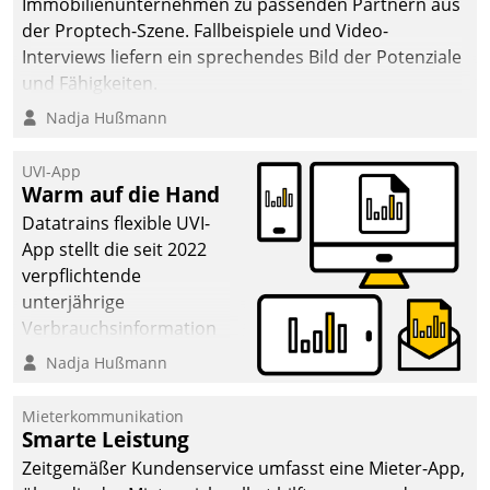
Immobilienunternehmen zu passenden Partnern aus
der Proptech-Szene. Fallbeispiele und Video-
Interviews liefern ein sprechendes Bild der Potenziale
und Fähigkeiten.
Nadja Hußmann
UVI-App
Warm auf die Hand
Datatrains flexible UVI-
App stellt die seit 2022
verpflichtende
unterjährige
Verbrauchsinformation
schnell, zuverlässig und
Nadja Hußmann
leicht bekömmlich bereit:
Die monatlichen
Mieterkommunikation
Mitteilungen zum
Smarte Leistung
Heizungs- und
Zeitgemäßer Kundenservice umfasst eine Mieter-App,
Wasserverbrauch gehen