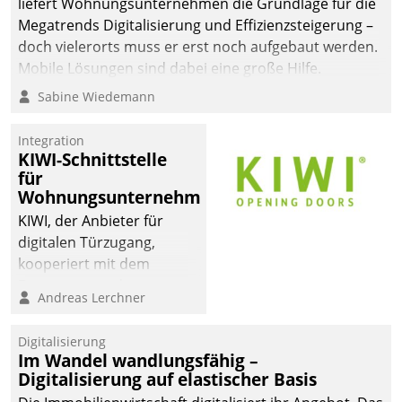
liefert Wohnungsunternehmen die Grundlage für die
Megatrends Digitalisierung und Effizienzsteigerung –
doch vielerorts muss er erst noch aufgebaut werden.
Mobile Lösungen sind dabei eine große Hilfe.
Sabine Wiedemann
Integration
KIWI-Schnittstelle
für
Wohnungsunternehmen
KIWI, der Anbieter für
digitalen Türzugang,
kooperiert mit dem
Beratungs- und
Andreas Lerchner
Softwareentwicklungshaus
Datatrain.
Digitalisierung
Im Wandel wandlungsfähig –
Digitalisierung auf elastischer Basis