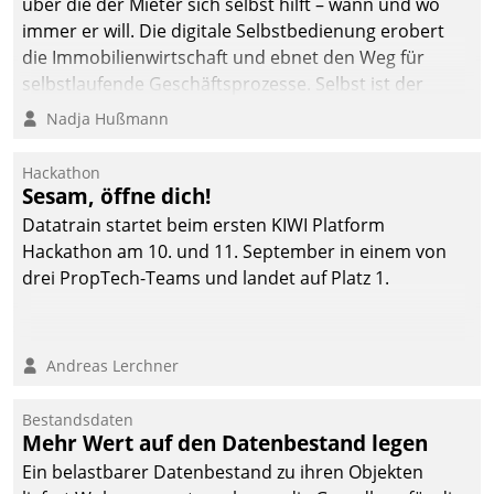
über die der Mieter sich selbst hilft – wann und wo
automatisiert, vollständig
immer er will. Die digitale Selbstbedienung erobert
und auf Wunsch über
die Immobilienwirtschaft und ebnet den Weg für
mehrere zuvor
selbstlaufende Geschäftsprozesse. Selbst ist der
festgelegte
Kunde und smart der Serviceanbieter.
Nadja Hußmann
Kommunikationswege bei
den Empfängern ein.
Hackathon
Sesam, öffne dich!
Datatrain startet beim ersten KIWI Platform
Hackathon am 10. und 11. September in einem von
drei PropTech-Teams und landet auf Platz 1.
Andreas Lerchner
Bestandsdaten
Mehr Wert auf den Datenbestand legen
Ein belastbarer Datenbestand zu ihren Objekten