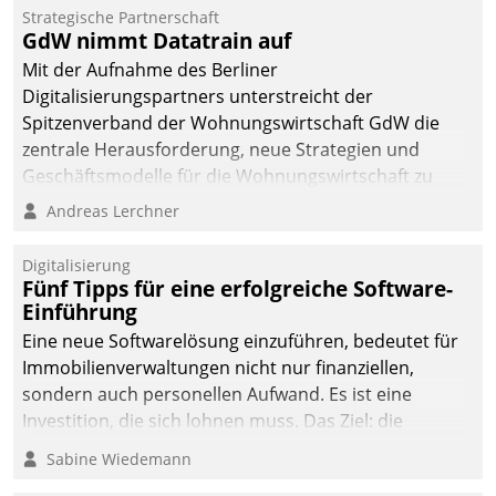
kommunale Wohnungsbauunternehmen daher
Strategische Partnerschaft
gemeinsam mit der Berliner Datatrain GmbH den
GdW nimmt Datatrain auf
Teilprozess der Objektsanierung digitalisiert.
Mit der Aufnahme des Berliner
Digitalisierungspartners unterstreicht der
Spitzenverband der Wohnungswirtschaft GdW die
zentrale Herausforderung, neue Strategien und
Geschäftsmodelle für die Wohnungswirtschaft zu
entwickeln.
Andreas Lerchner
Digitalisierung
Fünf Tipps für eine erfolgreiche Software-
Einführung
Eine neue Softwarelösung einzuführen, bedeutet für
Immobilienverwaltungen nicht nur finanziellen,
sondern auch personellen Aufwand. Es ist eine
Investition, die sich lohnen muss. Das Ziel: die
nachhaltige Optimierung der Geschäftsabläufe. Damit
Sabine Wiedemann
dieses Ziel erreicht wird, sollten einige Grundregeln