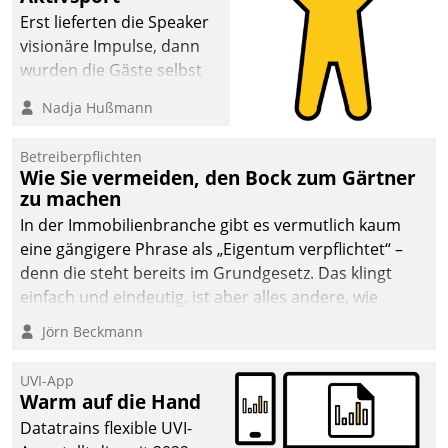
anspruchsvollen
Erst lieferten die Speaker
Aufgaben und
visionäre Impulse, dann
abnehmendem
wurden die Gäste selbst
Nachwuchs?
aktiv und sammelten
Nadja Hußmann
methodisch
Vernetzungsideen fürs
Betreiberpflichten
Quartier. Dazwischen
Wie Sie vermeiden, den Bock zum Gärtner
zeigte Datatrain, was es
zu machen
Neues zu bieten hat.
In der Immobilienbranche gibt es vermutlich kaum
eine gängigere Phrase als „Eigentum verpflichtet“ –
denn die steht bereits im Grundgesetz. Das klingt
einfach und eindeutig, ist aber alles andere, wie
Branchenbeschäftigte wissen. Denn mit der
Jörn Beckmann
Verantwortung folgen Verpflichtungen.
UVI-App
Warm auf die Hand
Datatrains flexible UVI-