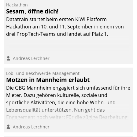
Ressort Kapitalanlage für
Hackathon
künftige Aufgaben und
Sesam, öffne dich!
Herausforderungen
Datatrain startet beim ersten KIWI Platform
gerüstet.
Hackathon am 10. und 11. September in einem von
drei PropTech-Teams und landet auf Platz 1.
Andreas Lerchner
Lob- und Beschwerde-Management
Motzen in Mannheim erlaubt
Die GBG Mannheim engagiert sich umfassend für ihre
Mieter. Dazu gehören kulturelle, soziale und
sportliche Aktivitäten, die eine hohe Wohn- und
Lebensqualität unterstützen. Nun geht das
Engagement noch weiter: Für die zügige Bearbeitung
von Beschwerden – oder Lob – richtet das
Andreas Lerchner
Unternehmen mit Datatrains Applikation fürs Lob-