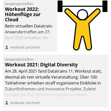
Anwendertreffen
deutscher
Workout 2022:
Wohnungsunternehmen
Höhenflüge zur
– und beschleunigt damit
Cloud
den Weg vom
Beim virtuellen Datatrain-
Mieteranliegen zum
Anwendertreffen am 27.
Dienstleisterauftrag.
April 2022 erhielten die
Teilnehmerinnen und
Andreas Lerchner
Teilnehmer kurzweilige
Einblicke in innovative
Anwendertreffen
Cloud-Strategien und -
Workout 2021: Digital Diversity
Lösungen mit hohem
Am 28. April 2021 fand Datatrains 11. Workout statt,
Zukunftspotenzial.
diesmal als rein virtuelle Veranstaltung. Über 100
Teilnehmer erhielten straff organisierte Einblicke in
Zukunftsthemen und innovative Projekte. Zuletzt
wurden die Top-Interessengebiete ermittelt.
Andreas Lerchner