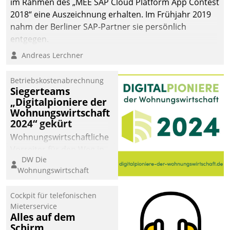
im Rahmen des „MEE SAP Cloud Platform App Contest
2018“ eine Auszeichnung erhalten. Im Frühjahr 2019
nahm der Berliner SAP-Partner sie persönlich
entgegen.
Andreas Lerchner
Betriebskostenabrechnung
Siegerteams
„Digitalpioniere der
Wohnungswirtschaft
2024“ gekürt
Wohnungswirtschaftliche
Vorreiter für den Weg in
DW Die
eine digitale Zukunft zu
Wohnungswirtschaft
finden, ist das Ziel des
Awards „Digitalpioniere
Cockpit für telefonischen
der
Mieterservice
Wohnungswirtschaft“.
Alles auf dem
Bewerben können sich
Schirm