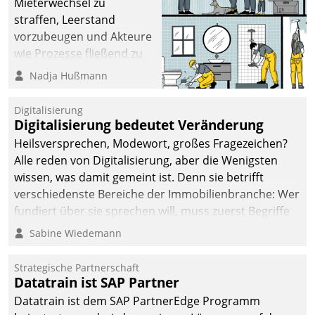
Mieterwechsel zu
straffen, Leerstand
vorzubeugen und Akteure
wie Prozesse fließend zu
vernetzen, nutzt die
Nadja Hußmann
Berliner Gewobag seit
Jahresbeginn eine
Digitalisierung
Überblick, Einsicht und
Digitalisierung bedeutet Veränderung
Eingriff bietende Lösung.
Heilsversprechen, Modewort, großes Fragezeichen?
Zur Entwicklung setzte
Alle reden von Digitalisierung, aber die Wenigsten
man auf
wissen, was damit gemeint ist. Denn sie betrifft
Cloudtechnologie,
verschiedenste Bereiche der Immobilienbranche: Wer
bewährte und Startup-
fundiert über sie sprechen will, muss zuerst Begriffe
Partner sowie erstmals
klären. Ein Aspekt ist die betriebliche Optimierung:
Sabine Wiedemann
agile Projektmethoden.
Moderne Softwarelösungen ermöglichen große
Einsparungen durch optimierte und automatisierte
Strategische Partnerschaft
Prozesse. Doch man darf nicht zu viel erwarten: Allein
Datatrain ist SAP Partner
mit der Einführung einer neuen Software ist es nicht
Datatrain ist dem SAP PartnerEdge Programm
getan. Die Digitalisierung erfordert von Unternehmen