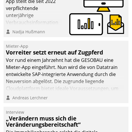
App stellt die seit 2022
verpflichtende
unterjährige
Verbrauchsinformation
schnell, zuverlässig und
Nadja Hußmann
leicht bekömmlich bereit:
Die monatlichen
Mieter-App
Mitteilungen zum
Vorreiter setzt erneut auf Zugpferd
Heizungs- und
Vor rund einem Jahrzehnt hat die GESOBAU eine
Wasserverbrauch gehen
Mieter-App eingeführt. Nun wird die von Datatrain
automatisiert, vollständig
entwickelte SAP-integrierte Anwendung durch die
und auf Wunsch über
Neuversion abgelöst. Die zugrunde liegende
mehrere zuvor
Cloudplattform bietet ideale Voraussetzungen, um
festgelegte
die Funktionalität der App zu erweitern und weitere
Andreas Lerchner
Kommunikationswege bei
innovative Apps, auch von Drittanbietern, in SAP zu
den Empfängern ein.
integrieren.
Interview
„Verändern muss sich die
Veränderungsbereitschaft“