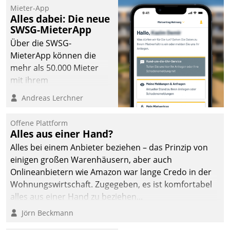
Mieter-App
Alles dabei: Die neue
SWSG-MieterApp
Über die SWSG-
MieterApp können die
mehr als 50.000 Mieter
mit ihrem
Wohnungsunternehmen
Andreas Lerchner
kommunizieren, auf dem
Laufenden bleiben, Daten
Offene Plattform
einsehen und ändern
Alles aus einer Hand?
oder
Alles bei einem Anbieter beziehen – das Prinzip von
Schadensmeldungen
einigen großen Warenhäusern, aber auch
abgeben – rund um die
Onlineanbietern wie Amazon war lange Credo in der
Uhr.
Wohnungswirtschaft. Zugegeben, es ist komfortabel
alles aus einer Hand zu beziehen...
Jörn Beckmann