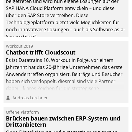
beigetreten und wird nun eigene Lösungen auf der
die Bereitschaft, sich zu überprüfen, zu hinterfragen
SAP HANA Cloud Platform entwickeln – und diese
und zu verändern.
über den SAP Store vertreiben. Diese
Technologieplattform bietet viele Möglichkeiten für
noch innovativere Lösungen – auch als Software-as-a-
Service (SaaS).
Workout 2019
Chatbot trifft Cloudscout
Es ist Datatrains 10. Workout in Folge, vor einem
Jahrzehnt hat das 20-jährige Unternehmen das erste
Anwendertreffen organisiert. Beiträge und Besucher
haben sich verdoppelt, diesmal sind viele Partner
dabei – klares Zeichen für die strategische
Fokussierung auf den Kunden.
Andreas Lerchner
Offene Plattform
Brücken bauen zwischen ERP-System und
Drittanbietern