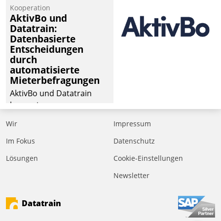
Kooperation
AktivBo und
Datatrain:
Datenbasierte
Entscheidungen
durch
automatisierte
Mieterbefragungen
AktivBo und Datatrain
kooperieren –
Immobilienunternehmen
Wir
Impressum
profitieren: Die nahtlose
Integration der Lösungen
Im Fokus
Datenschutz
von AktivBo und
Lösungen
Cookie-Einstellungen
Datatrain ermöglicht
Newsletter
automatisiert ausgelöste,
zielgerichtete
Mieterbefragungen – eine
Datatrain
starke Grundlage für