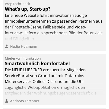
PropTechCheck
What’s up, Start-up?
Eine neue Website führt innovationsfreudige
Immobilienunternehmen zu passenden Partnern aus
der Proptech-Szene. Fallbeispiele und Video-
Interviews liefern ein sprechendes Bild der Potenziale
und Fähigkeiten.
Nadja Hußmann
Mieterkommunikation
Smartwohnlich komfortabel
Die NEUE LÜBECKER erneuert ihr Mitglieder-
ServicePortal von Grund auf mit Datatrains
Mieterservices Online. Die rund um die Uhr
zugängliche Webapplikation ermöglicht den
Mitgliedern der Wohnungs­bau­genossenschaft die
Kontaktaufnahme per Smartphone, Tablet oder PC.
Andreas Lerchner