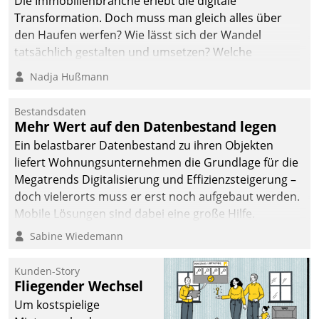
Die Immobilienbranche erlebt die digitale
Transformation. Doch muss man gleich alles über
den Haufen werfen? Wie lässt sich der Wandel
tatsächlich gestalten und umsetzen? Welche
Argumente zählen wirklich?
Nadja Hußmann
Bestandsdaten
Mehr Wert auf den Datenbestand legen
Ein belastbarer Datenbestand zu ihren Objekten
liefert Wohnungsunternehmen die Grundlage für die
Megatrends Digitalisierung und Effizienzsteigerung –
doch vielerorts muss er erst noch aufgebaut werden.
Mobile Lösungen sind dabei eine große Hilfe.
Sabine Wiedemann
Kunden-Story
Fliegender Wechsel
Um kostspielige