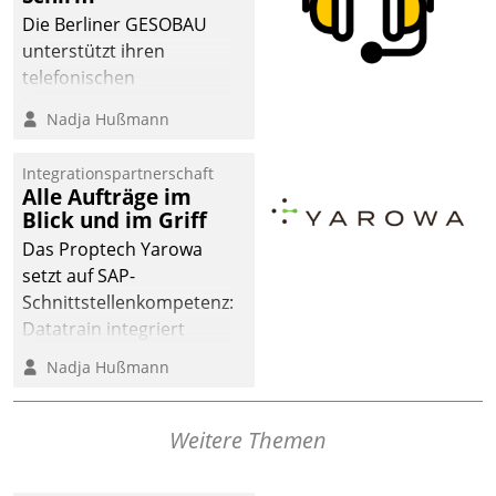
dafür ein Team
Die Berliner GESOBAU
bestehend aus
unterstützt ihren
Wohnungsunternehmen
telefonischen
und PropTech.
Mieterservice mit einem
Nadja Hußmann
digitalen Cockpit, das
situationsbezogen
Integrationspartnerschaft
passende Fragen und
Alle Aufträge im
Schlagworte auswirft.
Blick und im Griff
Eine intuitive
Das Proptech Yarowa
Dialogführung ermöglicht
setzt auf SAP-
dem externen
Schnittstellenkompetenz:
Serviceteam, Anrufe von
Datatrain integriert
Mietenden zügiger und
Yarowas Portal zur
Nadja Hußmann
effizienter zu bearbeiten.
Vergabe und Verwaltung
von Aufträgen der
operativen
Weitere Themen
Instandhaltung in die
SAP-Systemlandschaft