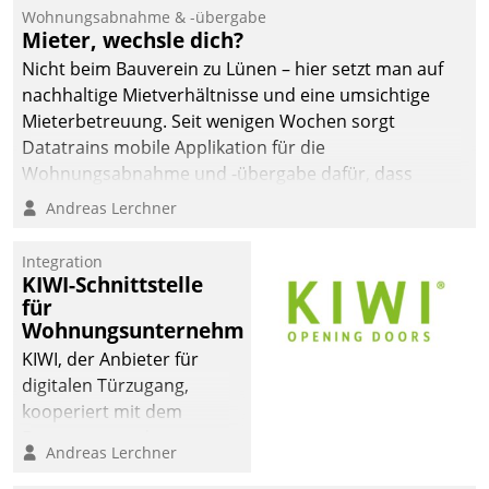
und Beschwerde-Management einen eigenen Kanal
Wohnungsabnahme & -übergabe
ein.
Mieter, wechsle dich?
Nicht beim Bauverein zu Lünen – hier setzt man auf
nachhaltige Mietverhältnisse und eine umsichtige
Mieterbetreuung. Seit wenigen Wochen sorgt
Datatrains mobile Applikation für die
Wohnungsabnahme und -übergabe dafür, dass
Mieter wohlgeordnet kommen und, so es sein muss,
Andreas Lerchner
gehen können.
Integration
KIWI-Schnittstelle
für
Wohnungsunternehmen
KIWI, der Anbieter für
digitalen Türzugang,
kooperiert mit dem
Beratungs- und
Andreas Lerchner
Softwareentwicklungshaus