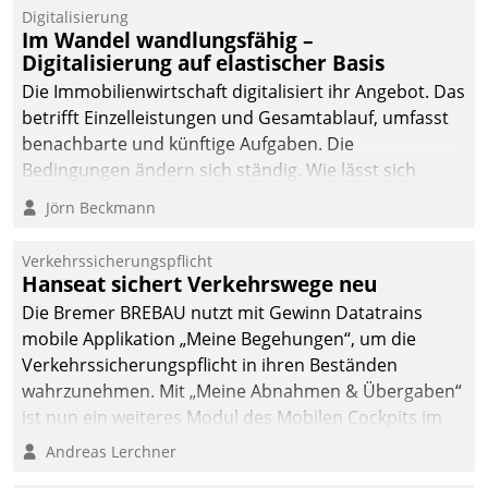
Datatrain.
Digitalisierung
Im Wandel wandlungsfähig –
Digitalisierung auf elastischer Basis
Die Immobilienwirtschaft digitalisiert ihr Angebot. Das
betrifft Einzelleistungen und Gesamtablauf, umfasst
benachbarte und künftige Aufgaben. Die
Bedingungen ändern sich ständig. Wie lässt sich
technisch die Kontrolle wahren und zugleich Freiraum
Jörn Beckmann
fürs Wachsen öffnen?
Verkehrssicherungspflicht
Hanseat sichert Verkehrswege neu
Die Bremer BREBAU nutzt mit Gewinn Datatrains
mobile Applikation „Meine Begehungen“, um die
Verkehrssicherungspflicht in ihren Beständen
wahrzunehmen. Mit „Meine Abnahmen & Übergaben“
ist nun ein weiteres Modul des Mobilen Cockpits im
Einsatz.
Andreas Lerchner