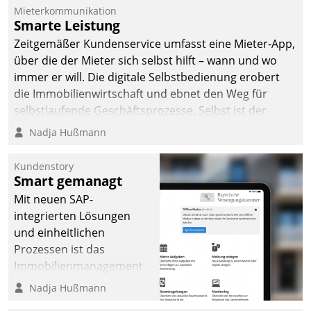
Mieterkommunikation
Smarte Leistung
Zeitgemäßer Kundenservice umfasst eine Mieter-App,
über die der Mieter sich selbst hilft – wann und wo
immer er will. Die digitale Selbstbedienung erobert
die Immobilienwirtschaft und ebnet den Weg für
selbstlaufende Geschäftsprozesse. Selbst ist der
Kunde und smart der Serviceanbieter.
Nadja Hußmann
Kundenstory
Smart gemanagt
Mit neuen SAP-
integrierten Lösungen
und einheitlichen
Prozessen ist das
Immobilienmanagement
der Bayerischen
Nadja Hußmann
Versorgungskammer im