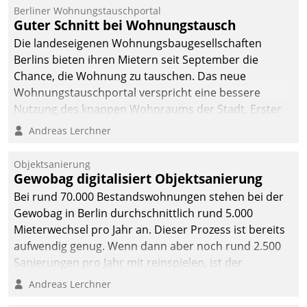
Berliner Wohnungstauschportal
Guter Schnitt bei Wohnungstausch
Die landeseigenen Wohnungsbaugesellschaften
Berlins bieten ihren Mietern seit September die
Chance, die Wohnung zu tauschen. Das neue
Wohnungstauschportal verspricht eine bessere
Nutzung des knappen Wohnraums der Stadt. Erster
Anwendungsfall für Datatrains Lösung API-Hub mit
Andreas Lerchner
Schnittstellen zu den ERP-Systemen der
Unternehmen.
Objektsanierung
Gewobag digitalisiert Objektsanierung
Bei rund 70.000 Bestandswohnungen stehen bei der
Gewobag in Berlin durchschnittlich rund 5.000
Mieterwechsel pro Jahr an. Dieser Prozess ist bereits
aufwendig genug. Wenn dann aber noch rund 2.500
Sanierungen pro Jahr mit reinspielen, ist der
Betreuungs- und Organisationsaufwand immens. Im
Andreas Lerchner
Rahmen ihrer Digitalisierungsstrategie hat das