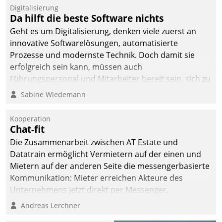
befolgt werden.
Digitalisierung
Da hilft die beste Software nichts
Geht es um Digitalisierung, denken viele zuerst an
innovative Softwarelösungen, automatisierte
Prozesse und modernste Technik. Doch damit sie
erfolgreich sein kann, müssen auch
Führungspersonal und Mitarbeiter bereit sein, sich zu
verändern und anzupassen, sonst werden sie an ihr
Sabine Wiedemann
scheitern.
Kooperation
Chat-fit
Die Zusammenarbeit zwischen AT Estate und
Datatrain ermöglicht Vermietern auf der einen und
Mietern auf der anderen Seite die messengerbasierte
Kommunikation: Mieter erreichen Akteure des
Unternehmens jetzt direkt per Messenger,
Mitarbeiter oder Dienstleister empfangen oder
Andreas Lerchner
versenden die Nachrichten via Cockpit.