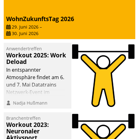
sich dabei für den Betrieb
der Lösung über die SAP
WohnZukunftsTag 2026
Cloud Platform
entschieden - als erstes
29. Juni 2026
–
30. Juni 2026
Unternehmen am
Wohnungsmarkt.
Anwendertreffen
Workout 2025: Work
Deload
In entspannter
Atmosphäre findet am 6.
und 7. Mai Datatrains
Netzwerk-Event im
Kunden- und Partnerkreis
Nadja Hußmann
statt. Zentrale Frage: Wie
lassen sich
Branchentreffen
Mammutprojekte
Workout 2023:
meistern und Workloads
Neuronaler
Aktivsport
wuppen – bei zunehmend