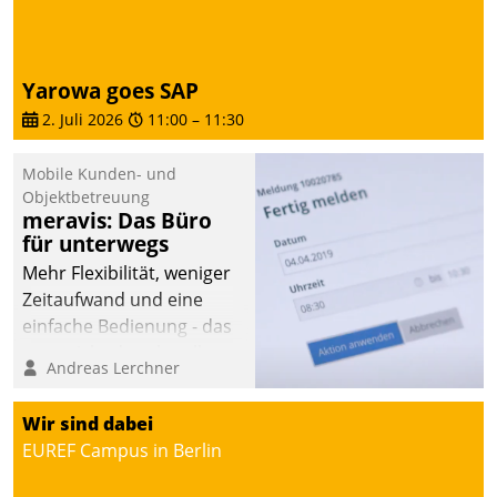
Yarowa goes SAP
2. Juli 2026
11:00
–
11:30
Mobile Kunden- und
Objektbetreuung
meravis: Das Büro
für unterwegs
Mehr Flexibilität, weniger
Zeitaufwand und eine
einfache Bedienung - das
verspricht das aktuelle
Andreas Lerchner
Cockpit für mobile
Mitarbeiter von
Wir sind dabei
Datatrain. Die meravis
EUREF Campus in Berlin
Wohnungsbau- und
Immobilien GmbH hat