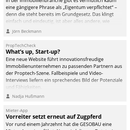
In der Immobilienbranche gibt es vermutlich kaum
eine gängigere Phrase als „Eigentum verpflichtet“ –
denn die steht bereits im Grundgesetz. Das klingt
einfach und eindeutig, ist aber alles andere, wie
Branchenbeschäftigte wissen. Denn mit der
Jörn Beckmann
Verantwortung folgen Verpflichtungen.
PropTechCheck
What’s up, Start-up?
Eine neue Website führt innovationsfreudige
Immobilienunternehmen zu passenden Partnern aus
der Proptech-Szene. Fallbeispiele und Video-
Interviews liefern ein sprechendes Bild der Potenziale
und Fähigkeiten.
Nadja Hußmann
Mieter-App
Vorreiter setzt erneut auf Zugpferd
Vor rund einem Jahrzehnt hat die GESOBAU eine