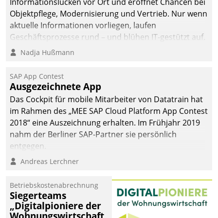
Informationslücken vor Ort und eröffnet Chancen bei
Objektpflege, Modernisierung und Vertrieb. Nur wenn
aktuelle Informationen vorliegen, laufen
Geschäftsprozesse rund – und blühen IT-gestützt auf.
Nadja Hußmann
SAP App Contest
Ausgezeichnete App
Das Cockpit für mobile Mitarbeiter von Datatrain hat
im Rahmen des „MEE SAP Cloud Platform App Contest
2018“ eine Auszeichnung erhalten. Im Frühjahr 2019
nahm der Berliner SAP-Partner sie persönlich
entgegen.
Andreas Lerchner
Betriebskostenabrechnung
Siegerteams
„Digitalpioniere der
Wohnungswirtschaft