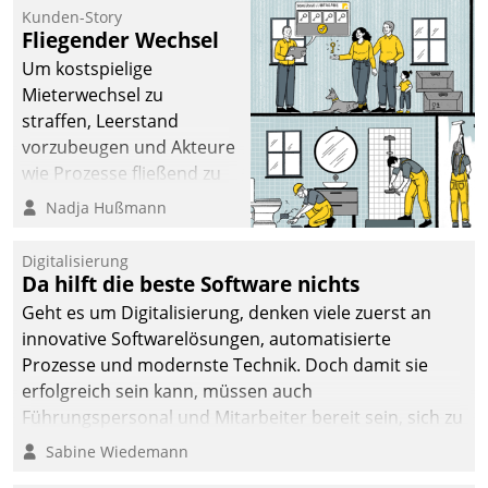
befolgt werden.
Kunden-Story
Fliegender Wechsel
Um kostspielige
Mieterwechsel zu
straffen, Leerstand
vorzubeugen und Akteure
wie Prozesse fließend zu
vernetzen, nutzt die
Nadja Hußmann
Berliner Gewobag seit
Jahresbeginn eine
Digitalisierung
Überblick, Einsicht und
Da hilft die beste Software nichts
Eingriff bietende Lösung.
Geht es um Digitalisierung, denken viele zuerst an
Zur Entwicklung setzte
innovative Softwarelösungen, automatisierte
man auf
Prozesse und modernste Technik. Doch damit sie
Cloudtechnologie,
erfolgreich sein kann, müssen auch
bewährte und Startup-
Führungspersonal und Mitarbeiter bereit sein, sich zu
Partner sowie erstmals
verändern und anzupassen, sonst werden sie an ihr
Sabine Wiedemann
agile Projektmethoden.
scheitern.