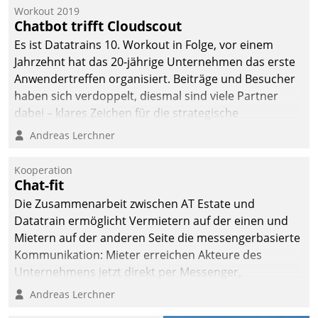
Workout 2019
Chatbot trifft Cloudscout
Es ist Datatrains 10. Workout in Folge, vor einem
Jahrzehnt hat das 20-jährige Unternehmen das erste
Anwendertreffen organisiert. Beiträge und Besucher
haben sich verdoppelt, diesmal sind viele Partner
dabei – klares Zeichen für die strategische
Fokussierung auf den Kunden.
Andreas Lerchner
Kooperation
Chat-fit
Die Zusammenarbeit zwischen AT Estate und
Datatrain ermöglicht Vermietern auf der einen und
Mietern auf der anderen Seite die messengerbasierte
Kommunikation: Mieter erreichen Akteure des
Unternehmens jetzt direkt per Messenger,
Mitarbeiter oder Dienstleister empfangen oder
Andreas Lerchner
versenden die Nachrichten via Cockpit.