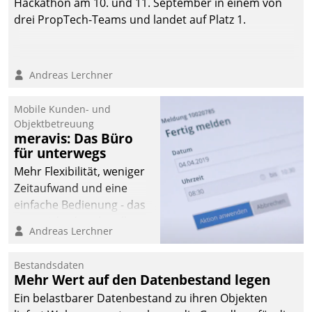
Hackathon am 10. und 11. September in einem von
drei PropTech-Teams und landet auf Platz 1.
Andreas Lerchner
Mobile Kunden- und
Objektbetreuung
meravis: Das Büro
für unterwegs
Mehr Flexibilität, weniger
Zeitaufwand und eine
einfache Bedienung - das
verspricht das aktuelle
Andreas Lerchner
Cockpit für mobile
Mitarbeiter von
Bestandsdaten
Datatrain. Die meravis
Mehr Wert auf den Datenbestand legen
Wohnungsbau- und
Ein belastbarer Datenbestand zu ihren Objekten
Immobilien GmbH hat