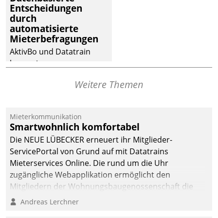
Entscheidungen
deutscher
durch
Wohnungsunternehmen
automatisierte
– und beschleunigt damit
Mieterbefragungen
den Weg vom
AktivBo und Datatrain
Mieteranliegen zum
kooperieren –
Dienstleisterauftrag.
Immobilienunternehmen
Weitere Themen
profitieren: Die nahtlose
Integration der Lösungen
von AktivBo und
Mieterkommunikation
Datatrain ermöglicht
Smartwohnlich komfortabel
automatisiert ausgelöste,
Die NEUE LÜBECKER erneuert ihr Mitglieder-
zielgerichtete
ServicePortal von Grund auf mit Datatrains
Mieterbefragungen – eine
Mieterservices Online. Die rund um die Uhr
starke Grundlage für
zugängliche Webapplikation ermöglicht den
intelligente,
Mitgliedern der Wohnungs­bau­genossenschaft die
datengestützte
Kontaktaufnahme per Smartphone, Tablet oder PC.
Andreas Lerchner
Entscheidungen.