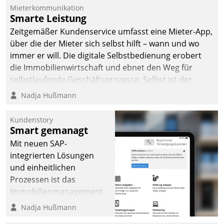
Mieterkommunikation
Smarte Leistung
Zeitgemäßer Kundenservice umfasst eine Mieter-App,
über die der Mieter sich selbst hilft – wann und wo
immer er will. Die digitale Selbstbedienung erobert
die Immobilienwirtschaft und ebnet den Weg für
selbstlaufende Geschäftsprozesse. Selbst ist der
Kunde und smart der Serviceanbieter.
Nadja Hußmann
Kundenstory
Smart gemanagt
Mit neuen SAP-
integrierten Lösungen
und einheitlichen
Prozessen ist das
Immobilienmanagement
der Bayerischen
Nadja Hußmann
Versorgungskammer im