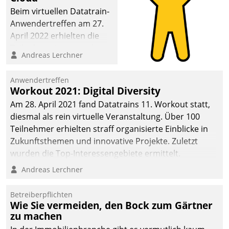
Beim virtuellen Datatrain-
Anwendertreffen am 27.
April 2022 erhielten die
Teilnehmerinnen und
Andreas Lerchner
Teilnehmer kurzweilige
Einblicke in innovative
Anwendertreffen
Cloud-Strategien und -
Workout 2021: Digital Diversity
Lösungen mit hohem
Am 28. April 2021 fand Datatrains 11. Workout statt,
Zukunftspotenzial.
diesmal als rein virtuelle Veranstaltung. Über 100
Teilnehmer erhielten straff organisierte Einblicke in
Zukunftsthemen und innovative Projekte. Zuletzt
wurden die Top-Interessengebiete ermittelt.
Andreas Lerchner
Betreiberpflichten
Wie Sie vermeiden, den Bock zum Gärtner
zu machen