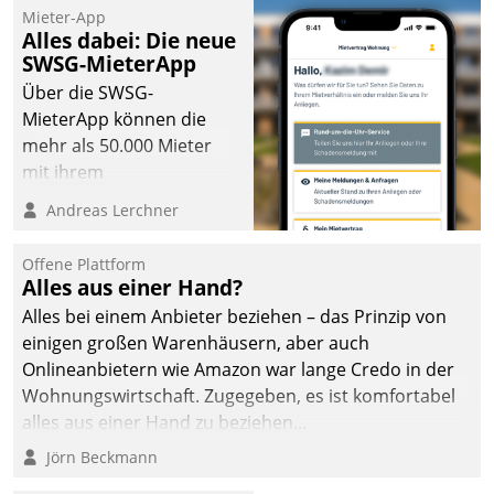
Mieter-App
Alles dabei: Die neue
SWSG-MieterApp
Über die SWSG-
MieterApp können die
mehr als 50.000 Mieter
mit ihrem
Wohnungsunternehmen
Andreas Lerchner
kommunizieren, auf dem
Laufenden bleiben, Daten
Offene Plattform
einsehen und ändern
Alles aus einer Hand?
oder
Alles bei einem Anbieter beziehen – das Prinzip von
Schadensmeldungen
einigen großen Warenhäusern, aber auch
abgeben – rund um die
Onlineanbietern wie Amazon war lange Credo in der
Uhr.
Wohnungswirtschaft. Zugegeben, es ist komfortabel
alles aus einer Hand zu beziehen...
Jörn Beckmann