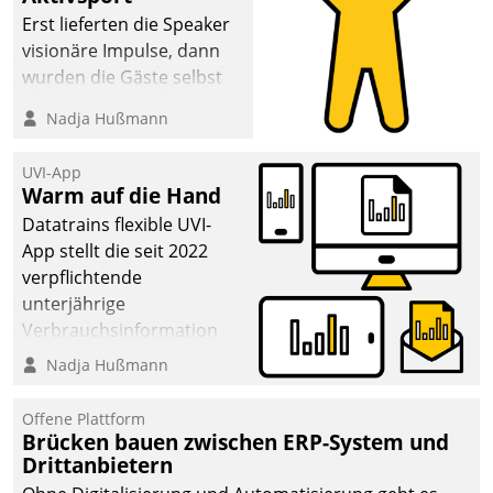
anspruchsvollen
Erst lieferten die Speaker
Aufgaben und
visionäre Impulse, dann
abnehmendem
wurden die Gäste selbst
Nachwuchs?
aktiv und sammelten
Nadja Hußmann
methodisch
Vernetzungsideen fürs
UVI-App
Quartier. Dazwischen
Warm auf die Hand
zeigte Datatrain, was es
Datatrains flexible UVI-
Neues zu bieten hat.
App stellt die seit 2022
verpflichtende
unterjährige
Verbrauchsinformation
schnell, zuverlässig und
Nadja Hußmann
leicht bekömmlich bereit:
Die monatlichen
Offene Plattform
Mitteilungen zum
Brücken bauen zwischen ERP-System und
Drittanbietern
Heizungs- und
Wasserverbrauch gehen