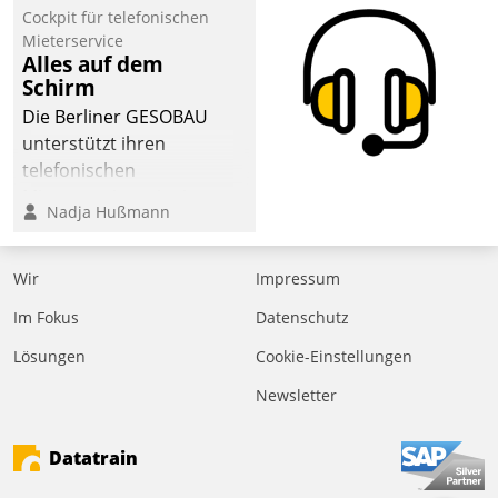
Cockpit für telefonischen
Mieterservice
Alles auf dem
Schirm
Die Berliner GESOBAU
unterstützt ihren
telefonischen
Mieterservice mit einem
Nadja Hußmann
digitalen Cockpit, das
situationsbezogen
passende Fragen und
Wir
Impressum
Schlagworte auswirft.
Im Fokus
Datenschutz
Eine intuitive
Dialogführung ermöglicht
Lösungen
Cookie-Einstellungen
dem externen
Newsletter
Serviceteam, Anrufe von
Mietenden zügiger und
Datatrain
effizienter zu bearbeiten.