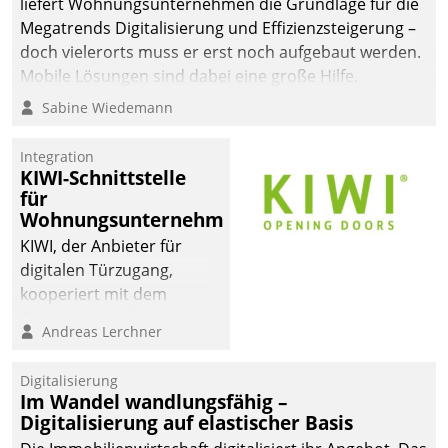
liefert Wohnungsunternehmen die Grundlage für die
sich dabei für den Betrieb
Megatrends Digitalisierung und Effizienzsteigerung –
der Lösung über die SAP
doch vielerorts muss er erst noch aufgebaut werden.
Cloud Platform
Mobile Lösungen sind dabei eine große Hilfe.
entschieden - als erstes
Sabine Wiedemann
Unternehmen am
Wohnungsmarkt.
Integration
KIWI-Schnittstelle
für
Wohnungsunternehmen
KIWI, der Anbieter für
digitalen Türzugang,
kooperiert mit dem
Beratungs- und
Andreas Lerchner
Softwareentwicklungshaus
Datatrain.
Digitalisierung
Im Wandel wandlungsfähig –
Digitalisierung auf elastischer Basis