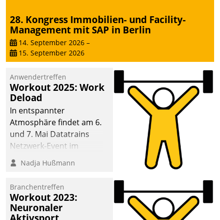
28. Kongress Immobilien- und Facility-
Management mit SAP in Berlin
14. September 2026
–
15. September 2026
Anwendertreffen
Workout 2025: Work
Deload
In entspannter
Atmosphäre findet am 6.
und 7. Mai Datatrains
Netzwerk-Event im
Kunden- und Partnerkreis
Nadja Hußmann
statt. Zentrale Frage: Wie
lassen sich
Branchentreffen
Mammutprojekte
Workout 2023:
meistern und Workloads
Neuronaler
Aktivsport
wuppen – bei zunehmend