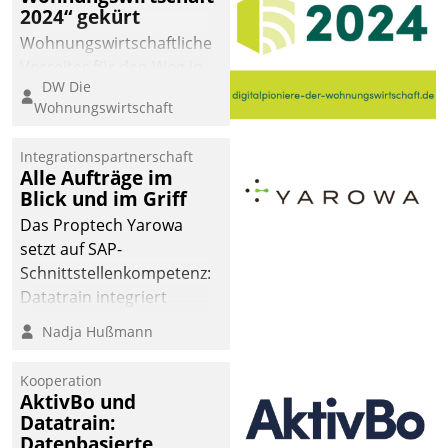
2024“ gekürt
Wohnungswirtschaftliche
Vorreiter für den Weg in
DW Die
eine digitale Zukunft zu
Wohnungswirtschaft
finden, ist das Ziel des
Awards „Digitalpioniere
Integrationspartnerschaft
der
Alle Aufträge im
Wohnungswirtschaft“.
Blick und im Griff
Bewerben können sich
Das Proptech Yarowa
dafür ein Team
setzt auf SAP-
bestehend aus
Schnittstellenkompetenz:
Wohnungsunternehmen
Datatrain integriert
und PropTech.
Yarowas Portal zur
Nadja Hußmann
Vergabe und Verwaltung
von Aufträgen der
Kooperation
operativen
AktivBo und
Instandhaltung in die
Datatrain:
Datenbasierte
SAP-Systemlandschaft