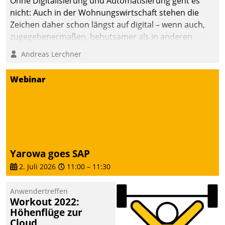
Ohne Digitalisierung und Automatisierung geht es
automatisiert, vollständig
nicht: Auch in der Wohnungswirtschaft stehen die
und auf Wunsch über
Zeichen daher schon längst auf digital – wenn auch,
mehrere zuvor
zugegebenermaßen, behutsamer als in anderen
festgelegte
Branchen.
Andreas Lerchner
Kommunikationswege bei
den Empfängern ein.
Webinar
Yarowa goes SAP
2. Juli 2026
11:00
–
11:30
Anwendertreffen
Workout 2022:
Höhenflüge zur
Cloud