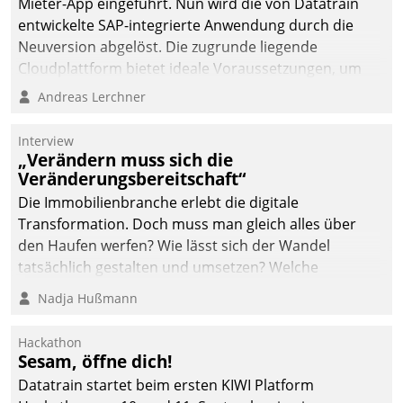
Mieter-App eingeführt. Nun wird die von Datatrain
entwickelte SAP-integrierte Anwendung durch die
Neuversion abgelöst. Die zugrunde liegende
Cloudplattform bietet ideale Voraussetzungen, um
die Funktionalität der App zu erweitern und weitere
Andreas Lerchner
innovative Apps, auch von Drittanbietern, in SAP zu
integrieren.
Interview
„Verändern muss sich die
Veränderungsbereitschaft“
Die Immobilienbranche erlebt die digitale
Transformation. Doch muss man gleich alles über
den Haufen werfen? Wie lässt sich der Wandel
tatsächlich gestalten und umsetzen? Welche
Argumente zählen wirklich?
Nadja Hußmann
Hackathon
Sesam, öffne dich!
Datatrain startet beim ersten KIWI Platform