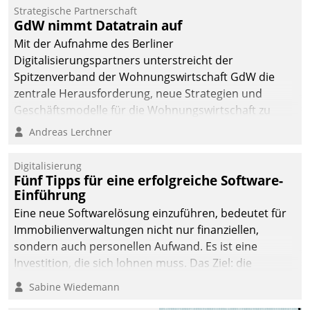
kommunale Wohnungsbauunternehmen daher
Strategische Partnerschaft
gemeinsam mit der Berliner Datatrain GmbH den
GdW nimmt Datatrain auf
Teilprozess der Objektsanierung digitalisiert.
Mit der Aufnahme des Berliner
Digitalisierungspartners unterstreicht der
Spitzenverband der Wohnungswirtschaft GdW die
zentrale Herausforderung, neue Strategien und
Geschäftsmodelle für die Wohnungswirtschaft zu
entwickeln.
Andreas Lerchner
Digitalisierung
Fünf Tipps für eine erfolgreiche Software-
Einführung
Eine neue Softwarelösung einzuführen, bedeutet für
Immobilienverwaltungen nicht nur finanziellen,
sondern auch personellen Aufwand. Es ist eine
Investition, die sich lohnen muss. Das Ziel: die
nachhaltige Optimierung der Geschäftsabläufe. Damit
Sabine Wiedemann
dieses Ziel erreicht wird, sollten einige Grundregeln