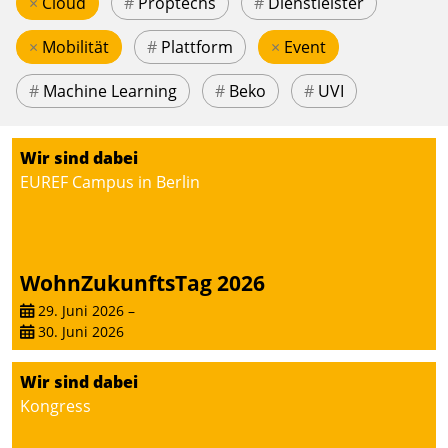
×
Cloud
#
Proptechs
#
Dienstleister
×
Mobilität
#
Plattform
×
Event
#
Machine Learning
#
Beko
#
UVI
Wir sind dabei
EUREF Campus in Berlin
WohnZukunftsTag 2026
29. Juni 2026
–
30. Juni 2026
Wir sind dabei
Kongress