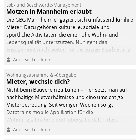
Ressort Kapitalanlage für
Lob- und Beschwerde-Management
künftige Aufgaben und
Motzen in Mannheim erlaubt
Herausforderungen
Die GBG Mannheim engagiert sich umfassend für ihre
gerüstet.
Mieter. Dazu gehören kulturelle, soziale und
sportliche Aktivitäten, die eine hohe Wohn- und
Lebensqualität unterstützen. Nun geht das
Engagement noch weiter: Für die zügige Bearbeitung
von Beschwerden – oder Lob – richtet das
Andreas Lerchner
Unternehmen mit Datatrains Applikation fürs Lob-
und Beschwerde-Management einen eigenen Kanal
Wohnungsabnahme & -übergabe
ein.
Mieter, wechsle dich?
Nicht beim Bauverein zu Lünen – hier setzt man auf
nachhaltige Mietverhältnisse und eine umsichtige
Mieterbetreuung. Seit wenigen Wochen sorgt
Datatrains mobile Applikation für die
Wohnungsabnahme und -übergabe dafür, dass
Mieter wohlgeordnet kommen und, so es sein muss,
Andreas Lerchner
gehen können.