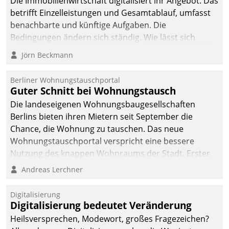
Die Immobilienwirtschaft digitalisiert ihr Angebot. Das
betrifft Einzelleistungen und Gesamtablauf, umfasst
benachbarte und künftige Aufgaben. Die
Bedingungen ändern sich ständig. Wie lässt sich
technisch die Kontrolle wahren und zugleich Freiraum
Jörn Beckmann
fürs Wachsen öffnen?
Berliner Wohnungstauschportal
Guter Schnitt bei Wohnungstausch
Die landeseigenen Wohnungsbaugesellschaften
Berlins bieten ihren Mietern seit September die
Chance, die Wohnung zu tauschen. Das neue
Wohnungstauschportal verspricht eine bessere
Nutzung des knappen Wohnraums der Stadt. Erster
Anwendungsfall für Datatrains Lösung API-Hub mit
Andreas Lerchner
Schnittstellen zu den ERP-Systemen der
Unternehmen.
Digitalisierung
Digitalisierung bedeutet Veränderung
Heilsversprechen, Modewort, großes Fragezeichen?