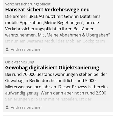
Verkehrssicherungspflicht
Hanseat sichert Verkehrswege neu
Die Bremer BREBAU nutzt mit Gewinn Datatrains
mobile Applikation „Meine Begehungen“, um die
Verkehrssicherungspflicht in ihren Beständen
wahrzunehmen. Mit „Meine Abnahmen & Übergaben“
ist nun ein weiteres Modul des Mobilen Cockpits im
Einsatz.
Andreas Lerchner
Objektsanierung
Gewobag digitalisiert Objektsanierung
Bei rund 70.000 Bestandswohnungen stehen bei der
Gewobag in Berlin durchschnittlich rund 5.000
Mieterwechsel pro Jahr an. Dieser Prozess ist bereits
aufwendig genug. Wenn dann aber noch rund 2.500
Sanierungen pro Jahr mit reinspielen, ist der
Betreuungs- und Organisationsaufwand immens. Im
Andreas Lerchner
Rahmen ihrer Digitalisierungsstrategie hat das