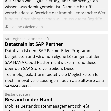
Alle reden von Digitalisierung, aber die Wenigsten
wissen, was damit gemeint ist. Denn sie betrifft
verschiedenste Bereiche der Immobilienbranche: Wer
fundiert über sie sprechen will, muss zuerst Begriffe
klären. Ein Aspekt ist die betriebliche Optimierung:
Sabine Wiedemann
Moderne Softwarelösungen ermöglichen große
Einsparungen durch optimierte und automatisierte
Strategische Partnerschaft
Prozesse. Doch man darf nicht zu viel erwarten: Allein
Datatrain ist SAP Partner
mit der Einführung einer neuen Software ist es nicht
Datatrain ist dem SAP PartnerEdge Programm
getan. Die Digitalisierung erfordert von Unternehmen
beigetreten und wird nun eigene Lösungen auf der
die Bereitschaft, sich zu überprüfen, zu hinterfragen
SAP HANA Cloud Platform entwickeln – und diese
und zu verändern.
über den SAP Store vertreiben. Diese
Technologieplattform bietet viele Möglichkeiten für
noch innovativere Lösungen – auch als Software-as-a-
Service (SaaS).
Bestandsdaten
Bestand in der Hand
Mobiles Bestandsdatenmanagement schließt